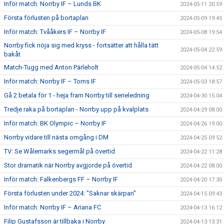
Inför match: Norrby IF – Lunds BK
2024-05-11 20:59
Första förlusten på bortaplan
2024-05-09 19:45
Inför match: Tvååkers IF – Norrby IF
2024-05-08 19:54
Norrby fick nöja sig med kryss - fortsätter att hålla tätt
2024-05-04 22:59
bakåt
Match-Tugg med Anton Pärleholt
2024-05-04 14:52
Inför match: Norrby IF – Torns IF
2024-05-03 18:57
Gå 2 betala för 1 - heja fram Norrby till serieledning
2024-04-30 15:04
Tredje raka på bortaplan - Norrby upp på kvalplats
2024-04-29 08:00
Inför match: BK Olympic – Norrby IF
2024-04-26 19:00
Norrby vidare till nästa omgång i DM
2024-04-25 09:52
TV: Se Wålemarks segermål på övertid
2024-04-22 11:28
Stor dramatik när Norrby avgjorde på övertid
2024-04-22 08:00
Inför match: Falkenbergs FF – Norrby IF
2024-04-20 17:30
Första förlusten under 2024: "Saknar skärpan"
2024-04-15 09:43
Inför match: Norrby IF – Ariana FC
2024-04-13 16:12
Filip Gustafsson är tillbaka i Norrby
2024-04-13 13:31