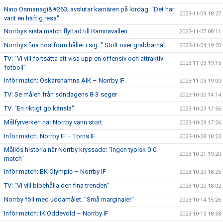
Nino Osmanagi&#263; avslutar karriären på lördag: "Det har
2023-11-09 18:27
varit en häftig resa"
Norrbys sista match flyttad till Ramnavallen
2023-11-07 08:11
Norrbys fina höstform håller i sig: " Stolt över grabbarna"
2023-11-04 19:20
TV: ”Vi vill fortsätta att visa upp en offensiv och attraktiv
2023-11-03 19:15
fotboll”
Inför match: Oskarshamns AIK – Norrby IF
2023-11-03 19:00
TV: Se målen från söndagens 8-3-seger
2023-10-30 14:14
TV: "En riktigt go känsla"
2023-10-29 17:56
Målfyrverkeri när Norrby vann stort
2023-10-29 17:26
Inför match: Norrby IF – Torns IF
2023-10-28 18:23
Mållös historia när Norrby kryssade: "Ingen typisk 0-0-
2023-10-21 19:20
match"
Inför match: BK Olympic – Norrby IF
2023-10-20 18:25
TV: "Vi vill bibehålla den fina trenden"
2023-10-20 18:02
Norrby föll med uddamålet: "Små marginaler"
2023-10-14 15:26
Inför match: IK Oddevold – Norrby IF
2023-10-13 18:58