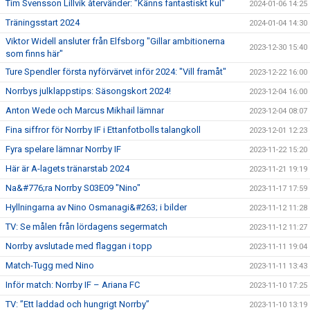
Tim Svensson Lillvik återvänder: "Känns fantastiskt kul"
2024-01-06 14:25
Träningsstart 2024
2024-01-04 14:30
Viktor Widell ansluter från Elfsborg "Gillar ambitionerna
2023-12-30 15:40
som finns här"
Ture Spendler första nyförvärvet inför 2024: "Vill framåt"
2023-12-22 16:00
Norrbys julklappstips: Säsongskort 2024!
2023-12-04 16:00
Anton Wede och Marcus Mikhail lämnar
2023-12-04 08:07
Fina siffror för Norrby IF i Ettanfotbolls talangkoll
2023-12-01 12:23
Fyra spelare lämnar Norrby IF
2023-11-22 15:20
Här är A-lagets tränarstab 2024
2023-11-21 19:19
Na&#776;ra Norrby S03E09 "Nino"
2023-11-17 17:59
Hyllningarna av Nino Osmanagi&#263; i bilder
2023-11-12 11:28
TV: Se målen från lördagens segermatch
2023-11-12 11:27
Norrby avslutade med flaggan i topp
2023-11-11 19:04
Match-Tugg med Nino
2023-11-11 13:43
Inför match: Norrby IF – Ariana FC
2023-11-10 17:25
TV: ”Ett laddad och hungrigt Norrby”
2023-11-10 13:19