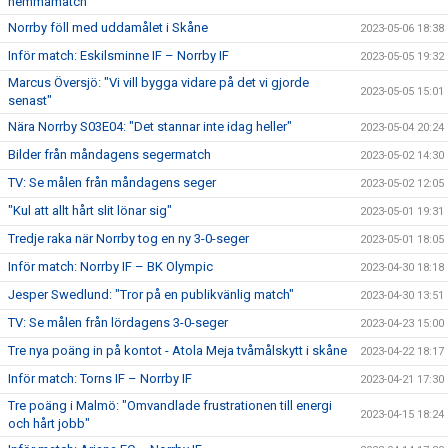
hemmamatch
Norrby föll med uddamålet i Skåne
2023-05-06 18:38
Inför match: Eskilsminne IF – Norrby IF
2023-05-05 19:32
Marcus Översjö: "Vi vill bygga vidare på det vi gjorde
2023-05-05 15:01
senast"
Nära Norrby S03E04: "Det stannar inte idag heller"
2023-05-04 20:24
Bilder från måndagens segermatch
2023-05-02 14:30
TV: Se målen från måndagens seger
2023-05-02 12:05
"Kul att allt hårt slit lönar sig"
2023-05-01 19:31
Tredje raka när Norrby tog en ny 3-0-seger
2023-05-01 18:05
Inför match: Norrby IF – BK Olympic
2023-04-30 18:18
Jesper Swedlund: "Tror på en publikvänlig match"
2023-04-30 13:51
TV: Se målen från lördagens 3-0-seger
2023-04-23 15:00
Tre nya poäng in på kontot - Atola Meja tvåmålskytt i skåne
2023-04-22 18:17
Inför match: Torns IF – Norrby IF
2023-04-21 17:30
Tre poäng i Malmö: "Omvandlade frustrationen till energi
2023-04-15 18:24
och hårt jobb"