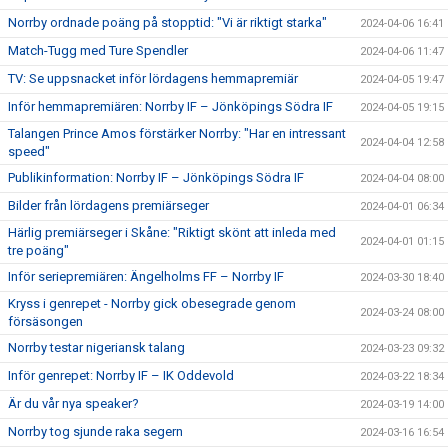
Norrby ordnade poäng på stopptid: "Vi är riktigt starka"
2024-04-06 16:41
Match-Tugg med Ture Spendler
2024-04-06 11:47
TV: Se uppsnacket inför lördagens hemmapremiär
2024-04-05 19:47
Inför hemmapremiären: Norrby IF – Jönköpings Södra IF
2024-04-05 19:15
Talangen Prince Amos förstärker Norrby: "Har en intressant
2024-04-04 12:58
speed"
Publikinformation: Norrby IF – Jönköpings Södra IF
2024-04-04 08:00
Bilder från lördagens premiärseger
2024-04-01 06:34
Härlig premiärseger i Skåne: "Riktigt skönt att inleda med
2024-04-01 01:15
tre poäng"
Inför seriepremiären: Ängelholms FF – Norrby IF
2024-03-30 18:40
Kryss i genrepet - Norrby gick obesegrade genom
2024-03-24 08:00
försäsongen
Norrby testar nigeriansk talang
2024-03-23 09:32
Inför genrepet: Norrby IF – IK Oddevold
2024-03-22 18:34
Är du vår nya speaker?
2024-03-19 14:00
Norrby tog sjunde raka segern
2024-03-16 16:54