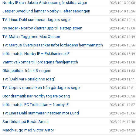
Norrby IF och Jakob Andersson går skilda vägar
2023-10-13 09:08
Jesper Swedlund lämnar Norrby IF efter säsongen
2023-10-10 15:26
TV: Linus Dahl summerar dagens seger
2023-10-07 19:14
Ny seger - Norrby klättrar upp till sjätteplatsen
2023-10-07 19:00
TV: Match-Tugg med Max Olsson
2023-10-07 14:49
TV: Marcus Översjös tankar inför lördagens hemmamatch
2023-10-06 18:56
Inför match: Norrby IF – Eskilsminne IF
2023-10-06 18:49
Varmt välkomna till lördagens familjematch
2023-10-05 11:00
Glädjebilder från 4-3-segern
2023-10-03 11:53
TV: "Dahl var Ronaldinho idag"
2023-10-03 11:11
TV: Upplev dramatiken från gårdagens seger
2023-10-03 10:51
Stor dramatik när Norrby tog tre poäng
2023-10-03 08:30
Inför match: FC Trollhättan – Norrby IF
2023-10-01 17:57
TV: Linus Dahl summerar insatsen mot Lund
2023-09-24 18:06
Sur förlust på Borås Arena
2023-09-24 17:40
Match-Tugg med Victor Astor
2023-09-24 14:29