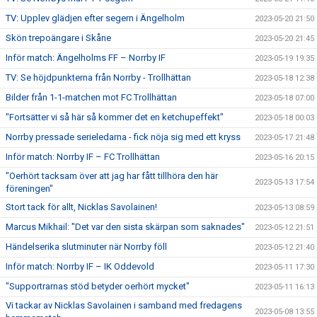
TV: Upplev glädjen efter segern i Ängelholm
2023-05-20 21:50
Skön trepoängare i Skåne
2023-05-20 21:45
Inför match: Ängelholms FF – Norrby IF
2023-05-19 19:35
TV: Se höjdpunkterna från Norrby - Trollhättan
2023-05-18 12:38
Bilder från 1-1-matchen mot FC Trollhättan
2023-05-18 07:00
"Fortsätter vi så här så kommer det en ketchupeffekt"
2023-05-18 00:03
Norrby pressade serieledarna - fick nöja sig med ett kryss
2023-05-17 21:48
Inför match: Norrby IF – FC Trollhättan
2023-05-16 20:15
"Oerhört tacksam över att jag har fått tillhöra den här
2023-05-13 17:54
föreningen"
Stort tack för allt, Nicklas Savolainen!
2023-05-13 08:59
Marcus Mikhail: "Det var den sista skärpan som saknades"
2023-05-12 21:51
Händelserika slutminuter när Norrby föll
2023-05-12 21:40
Inför match: Norrby IF – IK Oddevold
2023-05-11 17:30
"Supportrarnas stöd betyder oerhört mycket"
2023-05-11 16:13
Vi tackar av Nicklas Savolainen i samband med fredagens
2023-05-08 13:55