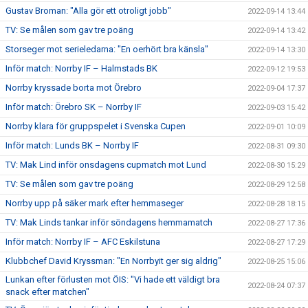
Gustav Broman: "Alla gör ett otroligt jobb"
2022-09-14 13:44
TV: Se målen som gav tre poäng
2022-09-14 13:42
Storseger mot serieledarna: "En oerhört bra känsla"
2022-09-14 13:30
Inför match: Norrby IF – Halmstads BK
2022-09-12 19:53
Norrby kryssade borta mot Örebro
2022-09-04 17:37
Inför match: Örebro SK – Norrby IF
2022-09-03 15:42
Norrby klara för gruppspelet i Svenska Cupen
2022-09-01 10:09
Inför match: Lunds BK – Norrby IF
2022-08-31 09:30
TV: Mak Lind inför onsdagens cupmatch mot Lund
2022-08-30 15:29
TV: Se målen som gav tre poäng
2022-08-29 12:58
Norrby upp på säker mark efter hemmaseger
2022-08-28 18:15
TV: Mak Linds tankar inför söndagens hemmamatch
2022-08-27 17:36
Inför match: Norrby IF – AFC Eskilstuna
2022-08-27 17:29
Klubbchef David Kryssman: "En Norrbyit ger sig aldrig"
2022-08-25 15:06
Lunkan efter förlusten mot ÖIS: "Vi hade ett väldigt bra
2022-08-24 07:37
snack efter matchen"