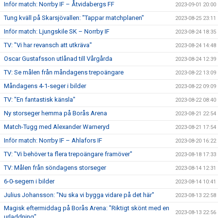
Inför match: Norrby IF – Åtvidabergs FF
2023-09-01 20:00
Tung kväll på Skarsjövallen: "Tappar matchplanen"
2023-08-25 23:11
Inför match: Ljungskile SK – Norrby IF
2023-08-24 18:35
TV: "Vi har revansch att utkräva"
2023-08-24 14:48
Oscar Gustafsson utlånad till Vårgårda
2023-08-24 12:39
TV: Se målen från måndagens trepoängare
2023-08-22 13:09
Måndagens 4-1-seger i bilder
2023-08-22 09:09
TV: "En fantastisk känsla"
2023-08-22 08:40
Ny storseger hemma på Borås Arena
2023-08-21 22:54
Match-Tugg med Alexander Warneryd
2023-08-21 17:54
Inför match: Norrby IF – Ahlafors IF
2023-08-20 16:22
TV: "Vi behöver ta flera trepoängare framöver"
2023-08-18 17:33
TV: Målen från söndagens storseger
2023-08-14 12:31
6-0-segern i bilder
2023-08-14 10:41
Julius Johansson: "Nu ska vi bygga vidare på det här"
2023-08-13 22:58
Magisk eftermiddag på Borås Arena: "Riktigt skönt med en
2023-08-13 22:56
urladdning"