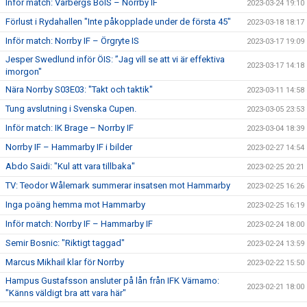
Inför match: Varbergs BoIS – Norrby IF
2023-03-24 19:10
Förlust i Rydahallen "Inte påkopplade under de första 45"
2023-03-18 18:17
Inför match: Norrby IF – Örgryte IS
2023-03-17 19:09
Jesper Swedlund inför ÖIS: ”Jag vill se att vi är effektiva
2023-03-17 14:18
imorgon"
Nära Norrby S03E03: "Takt och taktik"
2023-03-11 14:58
Tung avslutning i Svenska Cupen.
2023-03-05 23:53
Inför match: IK Brage – Norrby IF
2023-03-04 18:39
Norrby IF – Hammarby IF i bilder
2023-02-27 14:54
Abdo Saidi: "Kul att vara tillbaka"
2023-02-25 20:21
TV: Teodor Wålemark summerar insatsen mot Hammarby
2023-02-25 16:26
Inga poäng hemma mot Hammarby
2023-02-25 16:19
Inför match: Norrby IF – Hammarby IF
2023-02-24 18:00
Semir Bosnic: "Riktigt taggad"
2023-02-24 13:59
Marcus Mikhail klar för Norrby
2023-02-22 15:50
Hampus Gustafsson ansluter på lån från IFK Värnamo:
2023-02-21 18:00
"Känns väldigt bra att vara här"