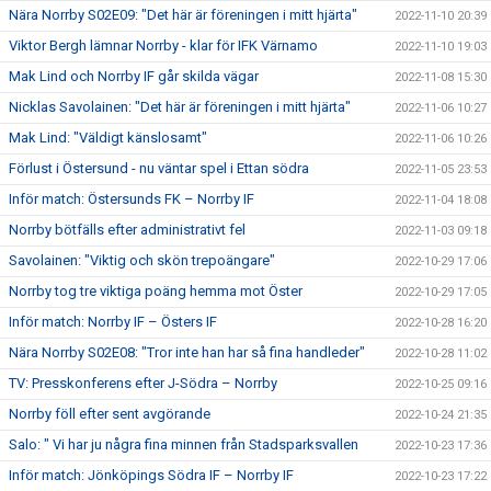
Nära Norrby S02E09: "Det här är föreningen i mitt hjärta"
2022-11-10 20:39
Viktor Bergh lämnar Norrby - klar för IFK Värnamo
2022-11-10 19:03
Mak Lind och Norrby IF går skilda vägar
2022-11-08 15:30
Nicklas Savolainen: "Det här är föreningen i mitt hjärta"
2022-11-06 10:27
Mak Lind: "Väldigt känslosamt"
2022-11-06 10:26
Förlust i Östersund - nu väntar spel i Ettan södra
2022-11-05 23:53
Inför match: Östersunds FK – Norrby IF
2022-11-04 18:08
Norrby bötfälls efter administrativt fel
2022-11-03 09:18
Savolainen: "Viktig och skön trepoängare"
2022-10-29 17:06
Norrby tog tre viktiga poäng hemma mot Öster
2022-10-29 17:05
Inför match: Norrby IF – Östers IF
2022-10-28 16:20
Nära Norrby S02E08: "Tror inte han har så fina handleder"
2022-10-28 11:02
TV: Presskonferens efter J-Södra – Norrby
2022-10-25 09:16
Norrby föll efter sent avgörande
2022-10-24 21:35
Salo: " Vi har ju några fina minnen från Stadsparksvallen
2022-10-23 17:36
Inför match: Jönköpings Södra IF – Norrby IF
2022-10-23 17:22