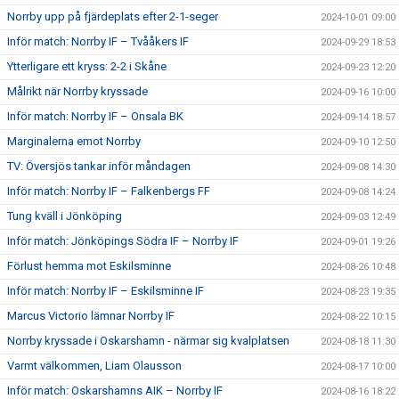
Norrby upp på fjärdeplats efter 2-1-seger
2024-10-01 09:00
Inför match: Norrby IF – Tvååkers IF
2024-09-29 18:53
Ytterligare ett kryss: 2-2 i Skåne
2024-09-23 12:20
Målrikt när Norrby kryssade
2024-09-16 10:00
Inför match: Norrby IF – Onsala BK
2024-09-14 18:57
Marginalerna emot Norrby
2024-09-10 12:50
TV: Översjös tankar inför måndagen
2024-09-08 14:30
Inför match: Norrby IF – Falkenbergs FF
2024-09-08 14:24
Tung kväll i Jönköping
2024-09-03 12:49
Inför match: Jönköpings Södra IF – Norrby IF
2024-09-01 19:26
Förlust hemma mot Eskilsminne
2024-08-26 10:48
Inför match: Norrby IF – Eskilsminne IF
2024-08-23 19:35
Marcus Victorio lämnar Norrby IF
2024-08-22 10:15
Norrby kryssade i Oskarshamn - närmar sig kvalplatsen
2024-08-18 11:30
Varmt välkommen, Liam Olausson
2024-08-17 10:00
Inför match: Oskarshamns AIK – Norrby IF
2024-08-16 18:22