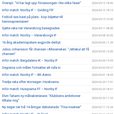
Översjö: "Vi har lagt upp försäsongen i lite olika faser"
2024-03-15 18:46
Inför match: Norrby IF – Qviding FIF
2024-03-15 18:19
Fotboll ses bäst på plats - köp biljetter till
2024-03-13 16:00
hemmapremiären!
Sjätte raka när Vänersborg besegrades
2024-03-11 08:00
Inför match: Norrby – Vänersborgs IF
2024-03-08 20:05
16-årig akademispelare avgjorde derbyt
2024-03-06 11:39
Julius Johansson får chansen i Allsvenskan: "Jättekul att få
2024-03-05 13:30
chansen"
Inför match: Bergdalens IK – Norrby IF
2024-03-04 19:09
Segrarna och målen fortsätter att rulla in
2024-03-03 09:57
Inför match: Norrby IF – BK Astrio
2024-03-01 18:09
Tredje raka efter storseger i Huskvarna
2024-02-24 17:01
Inför match: Husqvarna FF – Norrby IF
2024-02-23 18:51
Elvin Tahami ny målvakstränare: "Klubbens ambitioner
2024-02-20 11:53
tilltalar mig"
Ny seger när två 14-åringar debuterade: "Fina insatser"
2024-02-17 16:34