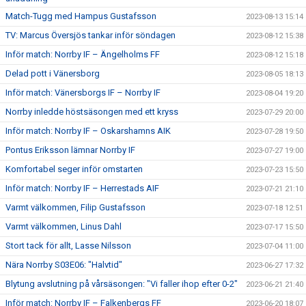
Match-Tugg med Hampus Gustafsson
2023-08-13 15:14
TV: Marcus Översjös tankar inför söndagen
2023-08-12 15:38
Inför match: Norrby IF – Ängelholms FF
2023-08-12 15:18
Delad pott i Vänersborg
2023-08-05 18:13
Inför match: Vänersborgs IF – Norrby IF
2023-08-04 19:20
Norrby inledde höstsäsongen med ett kryss
2023-07-29 20:00
Inför match: Norrby IF – Oskarshamns AIK
2023-07-28 19:50
Pontus Eriksson lämnar Norrby IF
2023-07-27 19:00
Komfortabel seger inför omstarten
2023-07-23 15:50
Inför match: Norrby IF – Herrestads AIF
2023-07-21 21:10
Varmt välkommen, Filip Gustafsson
2023-07-18 12:51
Varmt välkommen, Linus Dahl
2023-07-17 15:50
Stort tack för allt, Lasse Nilsson
2023-07-04 11:00
Nära Norrby S03E06: "Halvtid"
2023-06-27 17:32
Blytung avslutning på vårsäsongen: "Vi faller ihop efter 0-2"
2023-06-21 21:40
Inför match: Norrby IF – Falkenbergs FF
2023-06-20 18:07