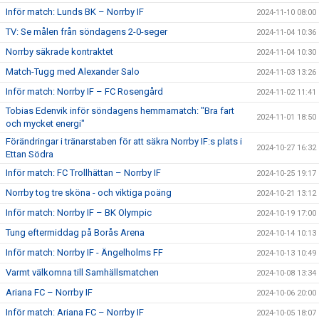
Inför match: Lunds BK – Norrby IF
2024-11-10 08:00
TV: Se målen från söndagens 2-0-seger
2024-11-04 10:36
Norrby säkrade kontraktet
2024-11-04 10:30
Match-Tugg med Alexander Salo
2024-11-03 13:26
Inför match: Norrby IF – FC Rosengård
2024-11-02 11:41
Tobias Edenvik inför söndagens hemmamatch: "Bra fart
2024-11-01 18:50
och mycket energi"
Förändringar i tränarstaben för att säkra Norrby IF:s plats i
2024-10-27 16:32
Ettan Södra
Inför match: FC Trollhättan – Norrby IF
2024-10-25 19:17
Norrby tog tre sköna - och viktiga poäng
2024-10-21 13:12
Inför match: Norrby IF – BK Olympic
2024-10-19 17:00
Tung eftermiddag på Borås Arena
2024-10-14 10:13
Inför match: Norrby IF - Ängelholms FF
2024-10-13 10:49
Varmt välkomna till Samhällsmatchen
2024-10-08 13:34
Ariana FC – Norrby IF
2024-10-06 20:00
Inför match: Ariana FC – Norrby IF
2024-10-05 18:07