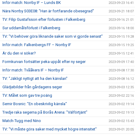
Inför match: Norrby IF – Lunds BK
2023-09-23 16:41
Nära Norrby S03E08: "Han är fortfarande obesegrad"
2023-09-21 18:07
TV: Filip Gustafsson efter förlusten i Falkenberg
2023-09-16 21:01
Sur uddamålsförlust i Falkenberg
2023-09-16 18:00
TV: ”Vi behöver göra liknande saker som vi gjorde senast”
2023-09-15 19:28
Inför match: Falkenbergs FF – Norrby IF
2023-09-15 19:25
Är du den vi söker?
2023-09-15 12:41
Formkurvan fortsätter peka uppåt efter ny seger
2023-09-09 17:40
Inför match: Tvååkers IF – Norrby IF
2023-09-08 17:30
TV: "Jäkligt nyttigt att ha den känslan"
2023-09-08 16:12
Glädjebilder från gårdagens seger
2023-09-03 12:35
TV: Målet som gav tre poäng
2023-09-02 22:16
Semir Bosnic: "En obeskrivlig känsla"
2023-09-02 19:14
Tredje raka segerna på Borås Arena: "Välförtjänt"
2023-09-02 19:13
Match-Tugg med Nino
2023-09-02 15:43
TV: "Vi måste göra saker med mycket högre intensitet"
2023-09-01 20:05