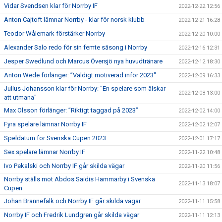
Vidar Svendsen klar för Norrby IF
2022-12-22 12:56
Anton Cajtoft lämnar Norrby - klar för norsk klubb
2022-12-21 16:28
Teodor Wålemark förstärker Norrby
2022-12-20 10:00
Alexander Salo redo för sin femte säsong i Norrby
2022-12-16 12:31
Jesper Swedlund och Marcus Översjö nya huvudtränare
2022-12-12 18:30
Anton Wede förlänger: ”Väldigt motiverad inför 2023"
2022-12-09 16:33
Julius Johansson klar för Norrby: "En spelare som älskar
2022-12-08 13:00
att utmana"
Max Olsson förlänger: ”Riktigt taggad på 2023”
2022-12-02 14:00
Fyra spelare lämnar Norrby IF
2022-12-02 12:07
Speldatum för Svenska Cupen 2023
2022-12-01 17:17
Sex spelare lämnar Norrby IF
2022-11-22 10:48
Ivo Pekalski och Norrby IF går skilda vägar
2022-11-20 11:56
Norrby ställs mot Abdos Saidis Hammarby i Svenska
2022-11-13 18:07
Cupen.
Johan Brannefalk och Norrby IF går skilda vägar
2022-11-11 15:58
Norrby IF och Fredrik Lundgren går skilda vägar
2022-11-11 12:13