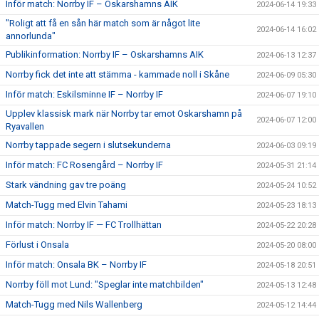
Inför match: Norrby IF – Oskarshamns AIK
2024-06-14 19:33
"Roligt att få en sån här match som är något lite
2024-06-14 16:02
annorlunda"
Publikinformation: Norrby IF – Oskarshamns AIK
2024-06-13 12:37
Norrby fick det inte att stämma - kammade noll i Skåne
2024-06-09 05:30
Inför match: Eskilsminne IF – Norrby IF
2024-06-07 19:10
Upplev klassisk mark när Norrby tar emot Oskarshamn på
2024-06-07 12:00
Ryavallen
Norrby tappade segern i slutsekunderna
2024-06-03 09:19
Inför match: FC Rosengård – Norrby IF
2024-05-31 21:14
Stark vändning gav tre poäng
2024-05-24 10:52
Match-Tugg med Elvin Tahami
2024-05-23 18:13
Inför match: Norrby IF — FC Trollhättan
2024-05-22 20:28
Förlust i Onsala
2024-05-20 08:00
Inför match: Onsala BK – Norrby IF
2024-05-18 20:51
Norrby föll mot Lund: "Speglar inte matchbilden"
2024-05-13 12:48
Match-Tugg med Nils Wallenberg
2024-05-12 14:44