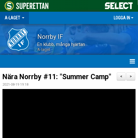
A-LAGET
LOGGA IN
Norrby IF
En klubb, många hjärtan
A-laget
HEM
Nära Norrby #11: "Summer Camp"
<
>
2021-08-19 19:18
NYHETER
MATCHER
TRUPPEN
KALENDER