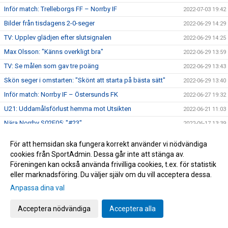
Inför match: Trelleborgs FF – Norrby IF
2022-07-03 19:42
Bilder från tisdagens 2-0-seger
2022-06-29 14:29
TV: Upplev glädjen efter slutsignalen
2022-06-29 14:25
Max Olsson: "Känns overkligt bra"
2022-06-29 13:59
TV: Se målen som gav tre poäng
2022-06-29 13:43
Skön seger i omstarten: "Skönt att starta på bästa sätt"
2022-06-29 13:40
Inför match: Norrby IF – Östersunds FK
2022-06-27 19:32
U21: Uddamålsförlust hemma mot Utsikten
2022-06-21 11:03
Nära Norrby S02E05: "#23"
2022-06-17 13:39
Melvin Andersson och Norrby IF går skilda vägar
2022-06-16 17:59
För att hemsidan ska fungera korrekt använder vi nödvändiga
Norrby inledde lägret med ett kryss mot Varberg
2022-06-16 16:56
cookies från SportAdmin. Dessa går inte att stänga av.
Föreningen kan också använda frivilliga cookies, t.ex. för statistik
Anton Cajtoft förlänger med Norrby: "Trivs väldigt bra här"
2022-06-15 17:00
eller marknadsföring. Du väljer själv om du vill acceptera dessa.
Bilder från träningsveckan
2022-06-10 09:20
Anpassa dina val
Inga poäng när Norrby avslutade vårsäsongen
2022-05-28 15:13
TV: Max Olsson om att äntligen vara tillbaka i truppen
Acceptera nödvändiga
Acceptera alla
2022-05-27 17:44
Inför match: IK Brage – Norrby IF
2022-05-27 17:23