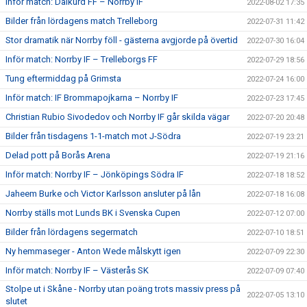
Inför match: Dalkurd FF – Norrby IF
2022-08-02 17:35
Bilder från lördagens match Trelleborg
2022-07-31 11:42
Stor dramatik när Norrby föll - gästerna avgjorde på övertid
2022-07-30 16:04
Inför match: Norrby IF – Trelleborgs FF
2022-07-29 18:56
Tung eftermiddag på Grimsta
2022-07-24 16:00
Inför match: IF Brommapojkarna – Norrby IF
2022-07-23 17:45
Christian Rubio Sivodedov och Norrby IF går skilda vägar
2022-07-20 20:48
Bilder från tisdagens 1-1-match mot J-Södra
2022-07-19 23:21
Delad pott på Borås Arena
2022-07-19 21:16
Inför match: Norrby IF – Jönköpings Södra IF
2022-07-18 18:52
Jaheem Burke och Victor Karlsson ansluter på lån
2022-07-18 16:08
Norrby ställs mot Lunds BK i Svenska Cupen
2022-07-12 07:00
Bilder från lördagens segermatch
2022-07-10 18:51
Ny hemmaseger - Anton Wede målskytt igen
2022-07-09 22:30
Inför match: Norrby IF – Västerås SK
2022-07-09 07:40
Stolpe ut i Skåne - Norrby utan poäng trots massiv press på
2022-07-05 13:10
slutet