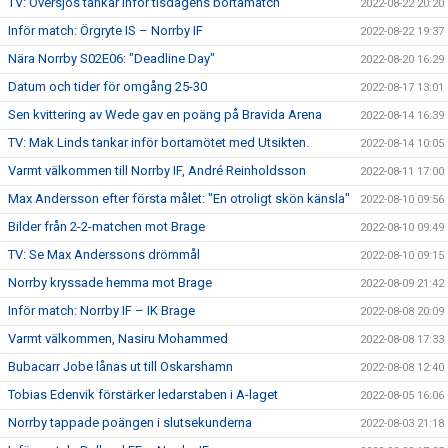
TV: Översjös tankar inför tisdagens bortamatch
2022-08-22 20:20
Inför match: Örgryte IS – Norrby IF
2022-08-22 19:37
Nära Norrby S02E06: "Deadline Day"
2022-08-20 16:29
Datum och tider för omgång 25-30
2022-08-17 13:01
Sen kvittering av Wede gav en poäng på Bravida Arena
2022-08-14 16:39
TV: Mak Linds tankar inför bortamötet med Utsikten.
2022-08-14 10:05
Varmt välkommen till Norrby IF, André Reinholdsson
2022-08-11 17:00
Max Andersson efter första målet: "En otroligt skön känsla"
2022-08-10 09:56
Bilder från 2-2-matchen mot Brage
2022-08-10 09:49
TV: Se Max Anderssons drömmål
2022-08-10 09:15
Norrby kryssade hemma mot Brage
2022-08-09 21:42
Inför match: Norrby IF – IK Brage
2022-08-08 20:09
Varmt välkommen, Nasiru Mohammed
2022-08-08 17:33
Bubacarr Jobe lånas ut till Oskarshamn
2022-08-08 12:40
Tobias Edenvik förstärker ledarstaben i A-laget
2022-08-05 16:06
Norrby tappade poängen i slutsekunderna
2022-08-03 21:18