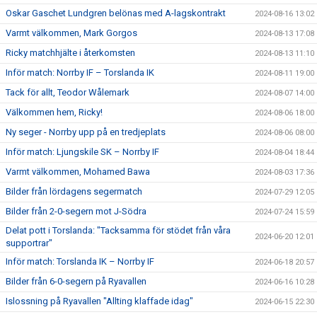
Oskar Gaschet Lundgren belönas med A-lagskontrakt
2024-08-16 13:02
Varmt välkommen, Mark Gorgos
2024-08-13 17:08
Ricky matchhjälte i återkomsten
2024-08-13 11:10
Inför match: Norrby IF – Torslanda IK
2024-08-11 19:00
Tack för allt, Teodor Wålemark
2024-08-07 14:00
Välkommen hem, Ricky!
2024-08-06 18:00
Ny seger - Norrby upp på en tredjeplats
2024-08-06 08:00
Inför match: Ljungskile SK – Norrby IF
2024-08-04 18:44
Varmt välkommen, Mohamed Bawa
2024-08-03 17:36
Bilder från lördagens segermatch
2024-07-29 12:05
Bilder från 2-0-segern mot J-Södra
2024-07-24 15:59
Delat pott i Torslanda: "Tacksamma för stödet från våra
2024-06-20 12:01
supportrar"
Inför match: Torslanda IK – Norrby IF
2024-06-18 20:57
Bilder från 6-0-segern på Ryavallen
2024-06-16 10:28
Islossning på Ryavallen "Allting klaffade idag"
2024-06-15 22:30