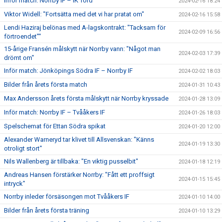
Inför match: Norrby IF – IK Tord
2024-02-16 18:24
Viktor Widell: "Fortsätta med det vi har pratat om"
2024-02-16 15:58
Lendi Haziraj belönas med A-lagskontrakt: "Tacksam för
2024-02-09 16:56
förtroendet""
15-årige Fransén målskytt när Norrby vann: "Något man
2024-02-03 17:39
drömt om"
Inför match: Jönköpings Södra IF – Norrby IF
2024-02-02 18:03
Bilder från årets första match
2024-01-31 10:43
Max Andersson årets första målskytt när Norrby kryssade
2024-01-28 13:09
Inför match: Norrby IF – Tvååkers IF
2024-01-26 18:03
Spelschemat för Ettan Södra spikat
2024-01-20 12:00
Alexander Warneryd tar klivet till Allsvenskan: "Känns
2024-01-19 13:30
otroligt stort"
Nils Wallenberg är tillbaka: "En viktig pusselbit"
2024-01-18 12:19
Andreas Hansen förstärker Norrby: "Fått ett proffsigt
2024-01-15 15:45
intryck"
Norrby inleder försäsongen mot Tvååkers IF
2024-01-10 14:00
Bilder från årets första träning
2024-01-10 13:29