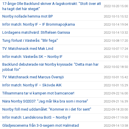
17-årige Olle Backlund skriver A-lagskontrakt: "Stolt över att
2022-10-20 15:00
ha tagit det här steget"
Norrby nollade hemma mot BP
2022-10-15 15:52
Inför match: Norrby IF – IF Brommapojkarna
2022-10-14 19:04
Lördagens matchvärd: Stiftelsen Garissa
2022-10-14 13:32
Tung förlust i Västerås: "Blir fega"
2022-10-08 17:20
TV: Matchsnack med Mak Lind
2022-10-07 17:24
Inför match: Västerås SK – Norrby IF
2022-10-07 17:10
Backlund debuterade när Norrby kryssade: "Detta man har
2022-10-02 18:50
jobbat för"
TV: Matchsnack med Marcus Översjö
2022-10-01 15:42
Inför match: Norrby IF – Skövde AIK
2022-10-01 15:29
Tillsammans tar vi kampen mot barncancer!
2022-09-22 16:00
Nära Norrby S02E07: "Jag mår lika bra som i morse"
2022-09-21 16:39
Norrby föll med uddamålet: "Kommer in i det för sent"
2022-09-18 20:00
Inför match: Landskrona BoIS – Norrby IF
2022-09-17 19:00
Glädjescenerna från 3-0-segern mot Halmstad
2022-09-14 13:58