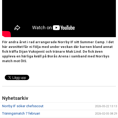
DOKUMENT
BILDARKIV
BILDER 2025
TABELL ETTAN SÖDRA 2025
För andra året i rad arrangerade Norrby IF sitt Summer Camp. I det
här avsnittet får ni följa med under veckan där barnen bland annat
fick träffa Dijan Vukojević och tränare Mak Lind. De fick även
uppleva en härliga kväll på Borås Arena i samband med Norrbys
match mot ÖIS.
Nyhetsarkiv
Norrby IF söker chefsscout
2026-05-22 13:13
Träningsmatch 7 februari
2026-02-05 08:29