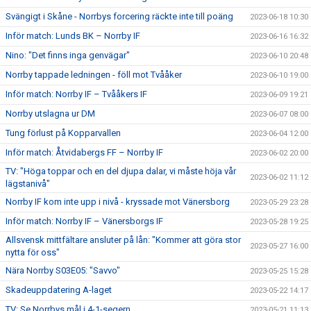
Svängigt i Skåne - Norrbys forcering räckte inte till poäng
2023-06-18 10:30
Inför match: Lunds BK – Norrby IF
2023-06-16 16:32
Nino: "Det finns inga genvägar"
2023-06-10 20:48
Norrby tappade ledningen - föll mot Tvååker
2023-06-10 19:00
Inför match: Norrby IF – Tvååkers IF
2023-06-09 19:21
Norrby utslagna ur DM
2023-06-07 08:00
Tung förlust på Kopparvallen
2023-06-04 12:00
Inför match: Åtvidabergs FF – Norrby IF
2023-06-02 20:00
TV: "Höga toppar och en del djupa dalar, vi måste höja vår
2023-06-02 11:12
lägstanivå"
Norrby IF kom inte upp i nivå - kryssade mot Vänersborg
2023-05-29 23:28
Inför match: Norrby IF – Vänersborgs IF
2023-05-28 19:25
Allsvensk mittfältare ansluter på lån: "Kommer att göra stor
2023-05-27 16:00
nytta för oss"
Nära Norrby S03E05: "Savvo"
2023-05-25 15:28
Skadeuppdatering A-laget
2023-05-22 14:17
TV: Se Norrbys mål i 4-1-segern
2023-05-21 11:13