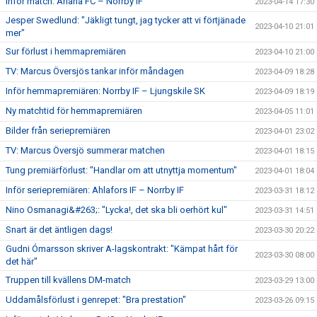
Inför match: Ariana FC – Norrby IF
2023-04-14 17:30
Jesper Swedlund: "Jäkligt tungt, jag tycker att vi förtjänade
2023-04-10 21:01
mer"
Sur förlust i hemmapremiären
2023-04-10 21:00
TV: Marcus Översjös tankar inför måndagen
2023-04-09 18:28
Inför hemmapremiären: Norrby IF – Ljungskile SK
2023-04-09 18:19
Ny matchtid för hemmapremiären
2023-04-05 11:01
Bilder från seriepremiären
2023-04-01 23:02
TV: Marcus Översjö summerar matchen
2023-04-01 18:15
Tung premiärförlust: "Handlar om att utnyttja momentum"
2023-04-01 18:04
Inför seriepremiären: Ahlafors IF – Norrby IF
2023-03-31 18:12
Nino Osmanagi&#263;: "Lycka!, det ska bli oerhört kul"
2023-03-31 14:51
Snart är det äntligen dags!
2023-03-30 20:22
Gudni Ómarsson skriver A-lagskontrakt: "Kämpat hårt för
2023-03-30 08:00
det här"
Truppen till kvällens DM-match
2023-03-29 13:00
Uddamålsförlust i genrepet: "Bra prestation"
2023-03-26 09:15