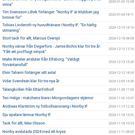
2025-01-05 10:58
vinna"
Tim Svensson Lillvik förlänger: "Norrby IF är klubben jag
2025-01-04 18:11
brinner för"
Tobias Linderoth ny huvudtränare i Norrby IF: "En härlig
2024-12-19 18:10
utmaning"
Stort tack för allt, Marcus Översjö
2024-12-18 08:00
Norrby värvar från Degerfors - Jamie Bichis klar för tre år:
2024-12-15 13:16
"Fått ett proffsigt intryck"
Malte Wester ansluter från Elfsborg: "Väldigt
2024-12-13 13:20
förväntansfull"
Elvin Tahami förlänger sitt avtal
2024-12-12 18:54
Vidar Svendsen klar för tre nya år
2024-12-09 14:30
Talangkollen från Ettanfotboll
2024-11-28 17:00
Teo Helge - matchens lirare i Morgondagens stjärnor
2024-11-26 10:07
Andreas Klarström ny fotbollsansvarig i Norrby IF
2024-11-19 12:25
Sju spelare lämnar Norrby IF
2024-11-18 13:01
Tack för allt, Max Olsson
2024-11-18 10:53
Norrby avslutade 2024 med ett kryss
2024-11-11 08:00