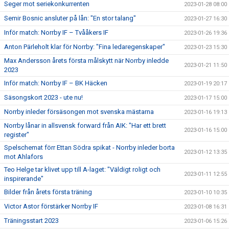
Seger mot seriekonkurrenten
2023-01-28 08:00
Semir Bosnic ansluter på lån: "En stor talang"
2023-01-27 16:30
Inför match: Norrby IF – Tvååkers IF
2023-01-26 19:36
Anton Pärleholt klar för Norrby: "Fina ledaregenskaper"
2023-01-23 15:30
Max Andersson årets första målskytt när Norrby inledde
2023-01-21 11:50
2023
Inför match: Norrby IF – BK Häcken
2023-01-19 20:17
Säsongskort 2023 - ute nu!
2023-01-17 15:00
Norrby inleder försäsongen mot svenska mästarna
2023-01-16 19:13
Norrby lånar in allsvensk forward från AIK: "Har ett brett
2023-01-16 15:00
register"
Spelschemat förr Ettan Södra spikat - Norrby inleder borta
2023-01-12 13:35
mot Ahlafors
Teo Helge tar klivet upp till A-laget: "Väldigt roligt och
2023-01-11 12:55
inspirerande"
Bilder från årets första träning
2023-01-10 10:35
Victor Astor förstärker Norrby IF
2023-01-08 16:31
Träningsstart 2023
2023-01-06 15:26