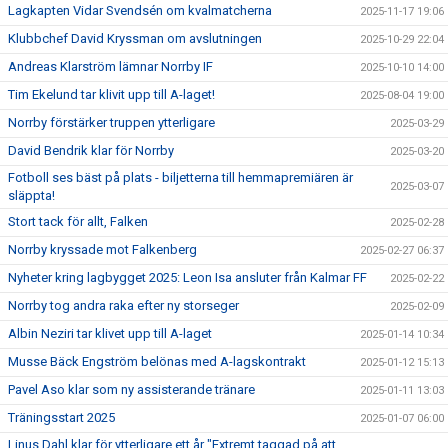
Lagkapten Vidar Svendsén om kvalmatcherna
2025-11-17 19:06
Klubbchef David Kryssman om avslutningen
2025-10-29 22:04
Andreas Klarström lämnar Norrby IF
2025-10-10 14:00
Tim Ekelund tar klivit upp till A-laget!
2025-08-04 19:00
Norrby förstärker truppen ytterligare
2025-03-29
David Bendrik klar för Norrby
2025-03-20
Fotboll ses bäst på plats - biljetterna till hemmapremiären är
2025-03-07
släppta!
Stort tack för allt, Falken
2025-02-28
Norrby kryssade mot Falkenberg
2025-02-27 06:37
Nyheter kring lagbygget 2025: Leon Isa ansluter från Kalmar FF
2025-02-22
Norrby tog andra raka efter ny storseger
2025-02-09
Albin Neziri tar klivet upp till A-laget
2025-01-14 10:34
Musse Bäck Engström belönas med A-lagskontrakt
2025-01-12 15:13
Pavel Aso klar som ny assisterande tränare
2025-01-11 13:03
Träningsstart 2025
2025-01-07 06:00
Linus Dahl klar för ytterligare ett år "Extremt taggad på att