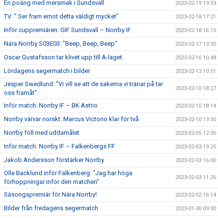
En poäng med mersmak i Sundsvall
2023-02-19 19:53
TV: " Ser fram emot detta väldigt mycket"
2023-02-18 17:21
Inför cuppremiären: GIF Sundsvall – Norrby IF
2023-02-18 16:15
Nära Norrby S03E03: "Beep, Beep, Beep"
2023-02-17 13:35
Oscar Gustafsson tar klivet upp till A-laget.
2023-02-16 10:48
Lördagens segermatch i bilder
2023-02-13 10:51
Jesper Swedlund: ”Vi vill se att de sakerna vi tränar på tar
2023-02-10 18:27
oss framåt”
Inför match: Norrby IF – BK Astrio
2023-02-10 18:14
Norrby värvar norskt: Marcus Victorio klar för två
2023-02-10 13:50
Norrby föll med uddamålet
2023-02-05 12:00
Inför match: Norrby IF – Falkenbergs FF
2023-02-03 19:25
Jakob Andersson förstärker Norrby
2023-02-03 16:00
Olle Backlund inför Falkenberg: "Jag har höga
2023-02-03 11:26
förhoppningar inför den matchen"
Säsongspremiär för Nära Norrby!
2023-02-02 16:14
Bilder från fredagens segermatch
2023-01-30 09:00