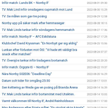
Inför match: Lunds BK – Norrby IF
2022-08-31 09:30
TV: Mak Lind inför onsdagens cupmatch mot Lund
2022-08-30 15:29
TV: Se målen som gav tre poäng
2022-08-29 12:58
Norrby upp på säker mark efter hemmaseger
2022-08-28 18:15
TV: Mak Linds tankar inför söndagens hemmamatch
2022-08-27 17:36
Inför match: Norrby IF – AFC Eskilstuna
2022-08-27 17:29
Klubbchef David Kryssman: "En Norrbyit ger sig aldrig"
2022-08-25 15:06
Lunkan efter förlusten mot ÖIS: "Vi hade ett väldigt bra
2022-08-24 07:37
snack efter matchen"
TV: Översjös tankar inför tisdagens bortamatch
2022-08-22 20:20
Inför match: Örgryte IS – Norrby IF
2022-08-22 19:37
Nära Norrby S02E06: "Deadline Day"
2022-08-20 16:29
Datum och tider för omgång 25-30
2022-08-17 13:01
Sen kvittering av Wede gav en poäng på Bravida Arena
2022-08-14 16:39
TV: Mak Linds tankar inför bortamötet med Utsikten.
2022-08-14 10:05
Varmt välkommen till Norrby IF, André Reinholdsson
2022-08-11 17:00
Max Andersson efter första målet: "En otroligt skön känsla"
2022-08-10 09:56