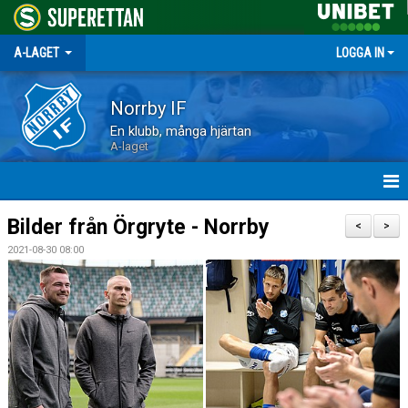
A-LAGET
LOGGA IN
Norrby IF
En klubb, många hjärtan
A-laget
HEM
Bilder från Örgryte - Norrby
<
>
2021-08-30 08:00
NYHETER
MATCHER
TRUPPEN
KALENDER