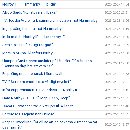
Norrby IF – Hammarby IF i bilder
2023-02-27 14:54
Abdo Saidi: "Kul att vara tillbaka"
2023-02-25 20:21
TV: Teodor Wålemark summerar insatsen mot Hammarby
2023-02-25 16:26
Inga poäng hemma mot Hammarby
2023-02-25 16:19
Inför match: Norrby IF – Hammarby IF
2023-02-24 18:00
Semir Bosnic: "Riktigt taggad"
2023-02-24 13:59
Marcus Mikhail klar för Norrby
2023-02-22 15:50
Hampus Gustafsson ansluter på lån från IFK Värnamo:
2023-02-21 18:00
"Känns väldigt bra att vara här"
En poäng med mersmak i Sundsvall
2023-02-19 19:53
TV: " Ser fram emot detta väldigt mycket"
2023-02-18 17:21
Inför cuppremiären: GIF Sundsvall – Norrby IF
2023-02-18 16:15
Nära Norrby S03E03: "Beep, Beep, Beep"
2023-02-17 13:35
Oscar Gustafsson tar klivet upp till A-laget.
2023-02-16 10:48
Lördagens segermatch i bilder
2023-02-13 10:51
Jesper Swedlund: ”Vi vill se att de sakerna vi tränar på tar
2023-02-10 18:27
oss framåt”