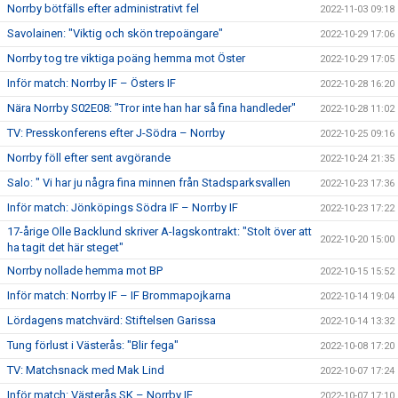
Norrby bötfälls efter administrativt fel
2022-11-03 09:18
Savolainen: "Viktig och skön trepoängare"
2022-10-29 17:06
Norrby tog tre viktiga poäng hemma mot Öster
2022-10-29 17:05
Inför match: Norrby IF – Östers IF
2022-10-28 16:20
Nära Norrby S02E08: "Tror inte han har så fina handleder"
2022-10-28 11:02
TV: Presskonferens efter J-Södra – Norrby
2022-10-25 09:16
Norrby föll efter sent avgörande
2022-10-24 21:35
Salo: " Vi har ju några fina minnen från Stadsparksvallen
2022-10-23 17:36
Inför match: Jönköpings Södra IF – Norrby IF
2022-10-23 17:22
17-årige Olle Backlund skriver A-lagskontrakt: "Stolt över att
2022-10-20 15:00
ha tagit det här steget"
Norrby nollade hemma mot BP
2022-10-15 15:52
Inför match: Norrby IF – IF Brommapojkarna
2022-10-14 19:04
Lördagens matchvärd: Stiftelsen Garissa
2022-10-14 13:32
Tung förlust i Västerås: "Blir fega"
2022-10-08 17:20
TV: Matchsnack med Mak Lind
2022-10-07 17:24
Inför match: Västerås SK – Norrby IF
2022-10-07 17:10