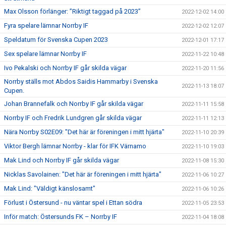
Max Olsson förlänger: ”Riktigt taggad på 2023”
2022-12-02 14:00
Fyra spelare lämnar Norrby IF
2022-12-02 12:07
Speldatum för Svenska Cupen 2023
2022-12-01 17:17
Sex spelare lämnar Norrby IF
2022-11-22 10:48
Ivo Pekalski och Norrby IF går skilda vägar
2022-11-20 11:56
Norrby ställs mot Abdos Saidis Hammarby i Svenska
2022-11-13 18:07
Cupen.
Johan Brannefalk och Norrby IF går skilda vägar
2022-11-11 15:58
Norrby IF och Fredrik Lundgren går skilda vägar
2022-11-11 12:13
Nära Norrby S02E09: "Det här är föreningen i mitt hjärta"
2022-11-10 20:39
Viktor Bergh lämnar Norrby - klar för IFK Värnamo
2022-11-10 19:03
Mak Lind och Norrby IF går skilda vägar
2022-11-08 15:30
Nicklas Savolainen: "Det här är föreningen i mitt hjärta"
2022-11-06 10:27
Mak Lind: "Väldigt känslosamt"
2022-11-06 10:26
Förlust i Östersund - nu väntar spel i Ettan södra
2022-11-05 23:53
Inför match: Östersunds FK – Norrby IF
2022-11-04 18:08