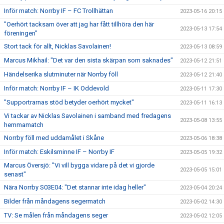
Inför match: Norrby IF – FC Trollhättan
2023-05-16 20:15
"Oerhört tacksam över att jag har fått tillhöra den här
2023-05-13 17:54
föreningen"
Stort tack för allt, Nicklas Savolainen!
2023-05-13 08:59
Marcus Mikhail: "Det var den sista skärpan som saknades"
2023-05-12 21:51
Händelserika slutminuter när Norrby föll
2023-05-12 21:40
Inför match: Norrby IF – IK Oddevold
2023-05-11 17:30
"Supportrarnas stöd betyder oerhört mycket"
2023-05-11 16:13
Vi tackar av Nicklas Savolainen i samband med fredagens
2023-05-08 13:55
hemmamatch
Norrby föll med uddamålet i Skåne
2023-05-06 18:38
Inför match: Eskilsminne IF – Norrby IF
2023-05-05 19:32
Marcus Översjö: "Vi vill bygga vidare på det vi gjorde
2023-05-05 15:01
senast"
Nära Norrby S03E04: "Det stannar inte idag heller"
2023-05-04 20:24
Bilder från måndagens segermatch
2023-05-02 14:30
TV: Se målen från måndagens seger
2023-05-02 12:05