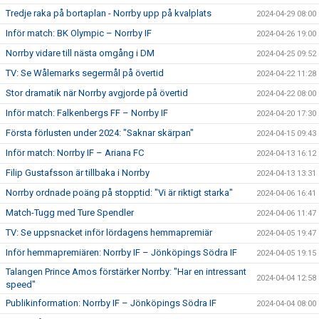
Tredje raka på bortaplan - Norrby upp på kvalplats
2024-04-29 08:00
Inför match: BK Olympic – Norrby IF
2024-04-26 19:00
Norrby vidare till nästa omgång i DM
2024-04-25 09:52
TV: Se Wålemarks segermål på övertid
2024-04-22 11:28
Stor dramatik när Norrby avgjorde på övertid
2024-04-22 08:00
Inför match: Falkenbergs FF – Norrby IF
2024-04-20 17:30
Första förlusten under 2024: "Saknar skärpan"
2024-04-15 09:43
Inför match: Norrby IF – Ariana FC
2024-04-13 16:12
Filip Gustafsson är tillbaka i Norrby
2024-04-13 13:31
Norrby ordnade poäng på stopptid: "Vi är riktigt starka"
2024-04-06 16:41
Match-Tugg med Ture Spendler
2024-04-06 11:47
TV: Se uppsnacket inför lördagens hemmapremiär
2024-04-05 19:47
Inför hemmapremiären: Norrby IF – Jönköpings Södra IF
2024-04-05 19:15
Talangen Prince Amos förstärker Norrby: "Har en intressant
2024-04-04 12:58
speed"
Publikinformation: Norrby IF – Jönköpings Södra IF
2024-04-04 08:00