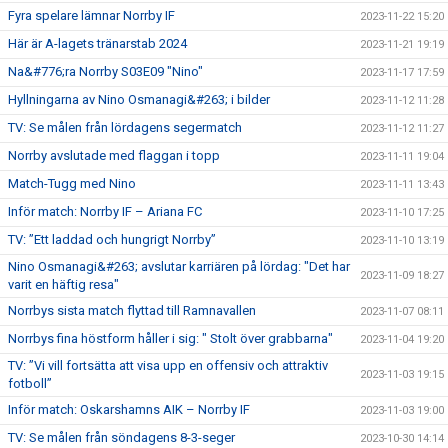
Fyra spelare lämnar Norrby IF
2023-11-22 15:20
Här är A-lagets tränarstab 2024
2023-11-21 19:19
Na&#776;ra Norrby S03E09 "Nino"
2023-11-17 17:59
Hyllningarna av Nino Osmanagi&#263; i bilder
2023-11-12 11:28
TV: Se målen från lördagens segermatch
2023-11-12 11:27
Norrby avslutade med flaggan i topp
2023-11-11 19:04
Match-Tugg med Nino
2023-11-11 13:43
Inför match: Norrby IF – Ariana FC
2023-11-10 17:25
TV: ”Ett laddad och hungrigt Norrby”
2023-11-10 13:19
Nino Osmanagi&#263; avslutar karriären på lördag: "Det har
2023-11-09 18:27
varit en häftig resa"
Norrbys sista match flyttad till Ramnavallen
2023-11-07 08:11
Norrbys fina höstform håller i sig: " Stolt över grabbarna"
2023-11-04 19:20
TV: ”Vi vill fortsätta att visa upp en offensiv och attraktiv
2023-11-03 19:15
fotboll”
Inför match: Oskarshamns AIK – Norrby IF
2023-11-03 19:00
TV: Se målen från söndagens 8-3-seger
2023-10-30 14:14