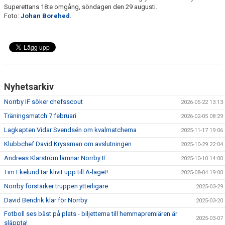
Superettans 18:e omgång, söndagen den 29 augusti.
Foto:
Johan Borehed.
Nyhetsarkiv
Norrby IF söker chefsscout
2026-05-22 13:13
Träningsmatch 7 februari
2026-02-05 08:29
Lagkapten Vidar Svendsén om kvalmatcherna
2025-11-17 19:06
Klubbchef David Kryssman om avslutningen
2025-10-29 22:04
Andreas Klarström lämnar Norrby IF
2025-10-10 14:00
Tim Ekelund tar klivit upp till A-laget!
2025-08-04 19:00
Norrby förstärker truppen ytterligare
2025-03-29
David Bendrik klar för Norrby
2025-03-20
Fotboll ses bäst på plats - biljetterna till hemmapremiären är
2025-03-07
släppta!