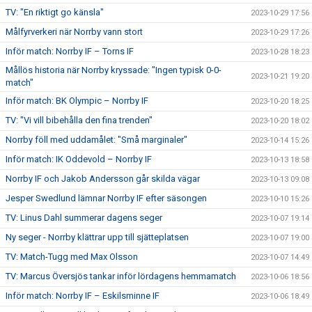
TV: "En riktigt go känsla"
2023-10-29 17:56
Målfyrverkeri när Norrby vann stort
2023-10-29 17:26
Inför match: Norrby IF – Torns IF
2023-10-28 18:23
Mållös historia när Norrby kryssade: "Ingen typisk 0-0-
2023-10-21 19:20
match"
Inför match: BK Olympic – Norrby IF
2023-10-20 18:25
TV: "Vi vill bibehålla den fina trenden"
2023-10-20 18:02
Norrby föll med uddamålet: "Små marginaler"
2023-10-14 15:26
Inför match: IK Oddevold – Norrby IF
2023-10-13 18:58
Norrby IF och Jakob Andersson går skilda vägar
2023-10-13 09:08
Jesper Swedlund lämnar Norrby IF efter säsongen
2023-10-10 15:26
TV: Linus Dahl summerar dagens seger
2023-10-07 19:14
Ny seger - Norrby klättrar upp till sjätteplatsen
2023-10-07 19:00
TV: Match-Tugg med Max Olsson
2023-10-07 14:49
TV: Marcus Översjös tankar inför lördagens hemmamatch
2023-10-06 18:56
Inför match: Norrby IF – Eskilsminne IF
2023-10-06 18:49