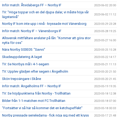
Inför match: Åtvidabergs FF – Norrby IF
2023-06-02 20:00
TV: "Höga toppar och en del djupa dalar, vi måste höja vår
2023-06-02 11:12
lägstanivå"
Norrby IF kom inte upp i nivå - kryssade mot Vänersborg
2023-05-29 23:28
Inför match: Norrby IF – Vänersborgs IF
2023-05-28 19:25
Allsvensk mittfältare ansluter på lån: "Kommer att göra stor
2023-05-27 16:00
nytta för oss"
Nära Norrby S03E05: "Savvo"
2023-05-25 15:28
Skadeuppdatering A-laget
2023-05-22 14:17
TV: Se Norrbys mål i 4-1-segern
2023-05-21 11:13
TV: Upplev glädjen efter segern i Ängelholm
2023-05-20 21:50
Skön trepoängare i Skåne
2023-05-20 21:45
Inför match: Ängelholms FF – Norrby IF
2023-05-19 19:35
TV: Se höjdpunkterna från Norrby - Trollhättan
2023-05-18 12:38
Bilder från 1-1-matchen mot FC Trollhättan
2023-05-18 07:00
"Fortsätter vi så här så kommer det en ketchupeffekt"
2023-05-18 00:03
Norrby pressade serieledarna - fick nöja sig med ett kryss
2023-05-17 21:48