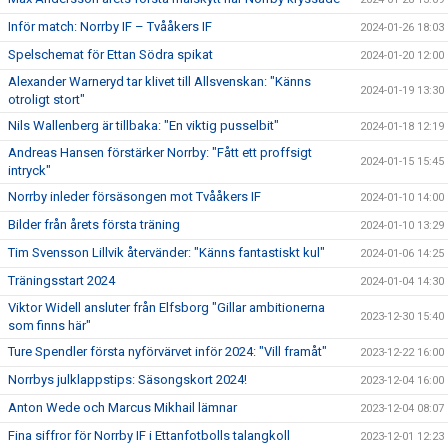
Inför match: Norrby IF – Tvååkers IF
2024-01-26 18:03
Spelschemat för Ettan Södra spikat
2024-01-20 12:00
Alexander Warneryd tar klivet till Allsvenskan: "Känns
2024-01-19 13:30
otroligt stort"
Nils Wallenberg är tillbaka: "En viktig pusselbit"
2024-01-18 12:19
Andreas Hansen förstärker Norrby: "Fått ett proffsigt
2024-01-15 15:45
intryck"
Norrby inleder försäsongen mot Tvååkers IF
2024-01-10 14:00
Bilder från årets första träning
2024-01-10 13:29
Tim Svensson Lillvik återvänder: "Känns fantastiskt kul"
2024-01-06 14:25
Träningsstart 2024
2024-01-04 14:30
Viktor Widell ansluter från Elfsborg "Gillar ambitionerna
2023-12-30 15:40
som finns här"
Ture Spendler första nyförvärvet inför 2024: "Vill framåt"
2023-12-22 16:00
Norrbys julklappstips: Säsongskort 2024!
2023-12-04 16:00
Anton Wede och Marcus Mikhail lämnar
2023-12-04 08:07
Fina siffror för Norrby IF i Ettanfotbolls talangkoll
2023-12-01 12:23