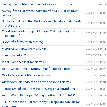
Norrby inleder försäsongen mot svenska mästarna
2023-01-16 19:13
Norrby lånar in allsvensk forward från AIK: "Har ett brett
2023-01-16 15:00
register"
Spelschemat förr Ettan Södra spikat - Norrby inleder borta
2023-01-12 13:35
mot Ahlafors
Teo Helge tar klivet upp till A-laget: "Väldigt roligt och
2023-01-11 12:55
inspirerande"
Bilder från årets första träning
2023-01-10 10:35
Victor Astor förstärker Norrby IF
2023-01-08 16:31
Träningsstart 2023
2023-01-06 15:26
Vidar Svendsen klar för Norrby IF
2022-12-22 12:56
Anton Cajtoft lämnar Norrby - klar för norsk klubb
2022-12-21 16:28
Teodor Wålemark förstärker Norrby
2022-12-20 10:00
Alexander Salo redo för sin femte säsong i Norrby
2022-12-16 12:31
Jesper Swedlund och Marcus Översjö nya huvudtränare
2022-12-12 18:30
Anton Wede förlänger: ”Väldigt motiverad inför 2023"
2022-12-09 16:33
Julius Johansson klar för Norrby: "En spelare som älskar
2022-12-08 13:00
att utmana"