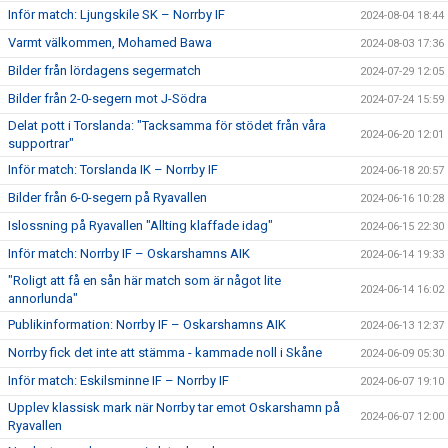
Inför match: Ljungskile SK – Norrby IF
2024-08-04 18:44
Varmt välkommen, Mohamed Bawa
2024-08-03 17:36
Bilder från lördagens segermatch
2024-07-29 12:05
Bilder från 2-0-segern mot J-Södra
2024-07-24 15:59
Delat pott i Torslanda: "Tacksamma för stödet från våra
2024-06-20 12:01
supportrar"
Inför match: Torslanda IK – Norrby IF
2024-06-18 20:57
Bilder från 6-0-segern på Ryavallen
2024-06-16 10:28
Islossning på Ryavallen "Allting klaffade idag"
2024-06-15 22:30
Inför match: Norrby IF – Oskarshamns AIK
2024-06-14 19:33
"Roligt att få en sån här match som är något lite
2024-06-14 16:02
annorlunda"
Publikinformation: Norrby IF – Oskarshamns AIK
2024-06-13 12:37
Norrby fick det inte att stämma - kammade noll i Skåne
2024-06-09 05:30
Inför match: Eskilsminne IF – Norrby IF
2024-06-07 19:10
Upplev klassisk mark när Norrby tar emot Oskarshamn på
2024-06-07 12:00
Ryavallen