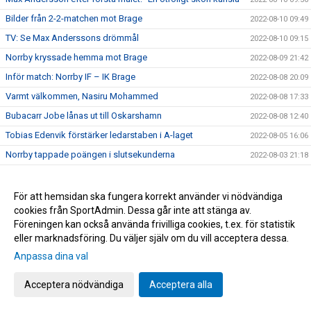
Bilder från 2-2-matchen mot Brage
2022-08-10 09:49
TV: Se Max Anderssons drömmål
2022-08-10 09:15
Norrby kryssade hemma mot Brage
2022-08-09 21:42
Inför match: Norrby IF – IK Brage
2022-08-08 20:09
Varmt välkommen, Nasiru Mohammed
2022-08-08 17:33
Bubacarr Jobe lånas ut till Oskarshamn
2022-08-08 12:40
Tobias Edenvik förstärker ledarstaben i A-laget
2022-08-05 16:06
Norrby tappade poängen i slutsekunderna
2022-08-03 21:18
Inför match: Dalkurd FF – Norrby IF
2022-08-02 17:35
Bilder från lördagens match Trelleborg
2022-07-31 11:42
För att hemsidan ska fungera korrekt använder vi nödvändiga
cookies från SportAdmin. Dessa går inte att stänga av.
Stor dramatik när Norrby föll - gästerna avgjorde på övertid
2022-07-30 16:04
Föreningen kan också använda frivilliga cookies, t.ex. för statistik
Inför match: Norrby IF – Trelleborgs FF
2022-07-29 18:56
eller marknadsföring. Du väljer själv om du vill acceptera dessa.
Tung eftermiddag på Grimsta
2022-07-24 16:00
Anpassa dina val
Inför match: IF Brommapojkarna – Norrby IF
2022-07-23 17:45
Acceptera nödvändiga
Acceptera alla
Christian Rubio Sivodedov och Norrby IF går skilda vägar
2022-07-20 20:48
Bilder från tisdagens 1-1-match mot J-Södra
2022-07-19 23:21