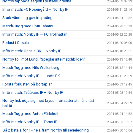
Norrby tappade segern i slutsekunderna
2024-06-03 09:19
Inför match: FC Rosengård – Norrby IF
2024-05-31 21:14
Stark vändning gav tre poäng
2024-05-24 10:52
Match-Tugg med Elvin Tahami
2024-05-23 18:13
Inför match: Norrby IF — FC Trollhättan
2024-05-22 20:28
Förlust i Onsala
2024-05-20 08:00
Inför match: Onsala BK – Norrby IF
2024-05-18 20:51
Norrby föll mot Lund: "Speglar inte matchbilden"
2024-05-13 12:48
Match-Tugg med Nils Wallenberg
2024-05-12 14:44
Inför match: Norrby IF – Lunds BK
2024-05-11 20:59
Första förlusten på bortaplan
2024-05-09 19:45
Inför match: Tvååkers IF – Norrby IF
2024-05-08 19:54
Norrby fick nöja sig med kryss - fortsätter att hålla tätt
2024-05-04 22:59
bakåt
Match-Tugg med Anton Pärleholt
2024-05-04 14:52
Inför match: Norrby IF – Torns IF
2024-05-03 18:57
Gå 2 betala för 1 - heja fram Norrby till serieledning
2024-04-30 15:04