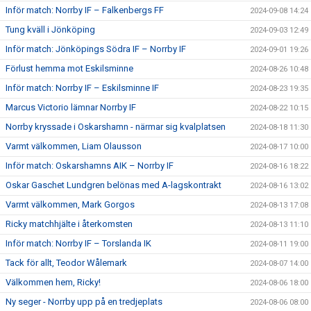
Inför match: Norrby IF – Falkenbergs FF
2024-09-08 14:24
Tung kväll i Jönköping
2024-09-03 12:49
Inför match: Jönköpings Södra IF – Norrby IF
2024-09-01 19:26
Förlust hemma mot Eskilsminne
2024-08-26 10:48
Inför match: Norrby IF – Eskilsminne IF
2024-08-23 19:35
Marcus Victorio lämnar Norrby IF
2024-08-22 10:15
Norrby kryssade i Oskarshamn - närmar sig kvalplatsen
2024-08-18 11:30
Varmt välkommen, Liam Olausson
2024-08-17 10:00
Inför match: Oskarshamns AIK – Norrby IF
2024-08-16 18:22
Oskar Gaschet Lundgren belönas med A-lagskontrakt
2024-08-16 13:02
Varmt välkommen, Mark Gorgos
2024-08-13 17:08
Ricky matchhjälte i återkomsten
2024-08-13 11:10
Inför match: Norrby IF – Torslanda IK
2024-08-11 19:00
Tack för allt, Teodor Wålemark
2024-08-07 14:00
Välkommen hem, Ricky!
2024-08-06 18:00
Ny seger - Norrby upp på en tredjeplats
2024-08-06 08:00