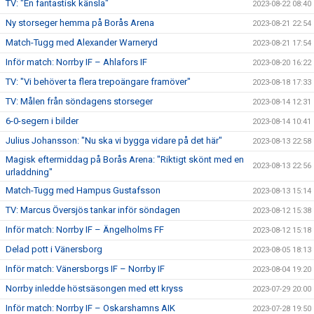
TV: "En fantastisk känsla"
2023-08-22 08:40
Ny storseger hemma på Borås Arena
2023-08-21 22:54
Match-Tugg med Alexander Warneryd
2023-08-21 17:54
Inför match: Norrby IF – Ahlafors IF
2023-08-20 16:22
TV: "Vi behöver ta flera trepoängare framöver"
2023-08-18 17:33
TV: Målen från söndagens storseger
2023-08-14 12:31
6-0-segern i bilder
2023-08-14 10:41
Julius Johansson: "Nu ska vi bygga vidare på det här"
2023-08-13 22:58
Magisk eftermiddag på Borås Arena: "Riktigt skönt med en
2023-08-13 22:56
urladdning"
Match-Tugg med Hampus Gustafsson
2023-08-13 15:14
TV: Marcus Översjös tankar inför söndagen
2023-08-12 15:38
Inför match: Norrby IF – Ängelholms FF
2023-08-12 15:18
Delad pott i Vänersborg
2023-08-05 18:13
Inför match: Vänersborgs IF – Norrby IF
2023-08-04 19:20
Norrby inledde höstsäsongen med ett kryss
2023-07-29 20:00
Inför match: Norrby IF – Oskarshamns AIK
2023-07-28 19:50