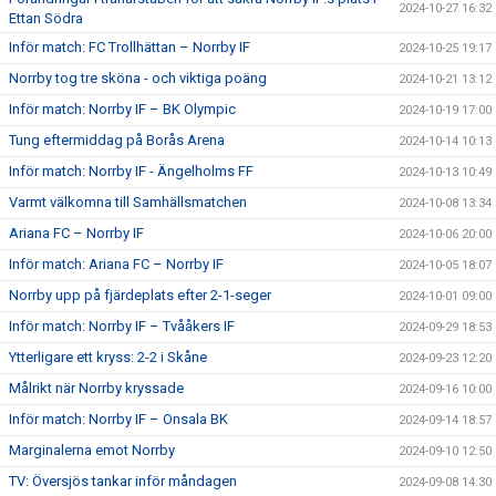
2024-10-27 16:32
Ettan Södra
Inför match: FC Trollhättan – Norrby IF
2024-10-25 19:17
Norrby tog tre sköna - och viktiga poäng
2024-10-21 13:12
Inför match: Norrby IF – BK Olympic
2024-10-19 17:00
Tung eftermiddag på Borås Arena
2024-10-14 10:13
Inför match: Norrby IF - Ängelholms FF
2024-10-13 10:49
Varmt välkomna till Samhällsmatchen
2024-10-08 13:34
Ariana FC – Norrby IF
2024-10-06 20:00
Inför match: Ariana FC – Norrby IF
2024-10-05 18:07
Norrby upp på fjärdeplats efter 2-1-seger
2024-10-01 09:00
Inför match: Norrby IF – Tvååkers IF
2024-09-29 18:53
Ytterligare ett kryss: 2-2 i Skåne
2024-09-23 12:20
Målrikt när Norrby kryssade
2024-09-16 10:00
Inför match: Norrby IF – Onsala BK
2024-09-14 18:57
Marginalerna emot Norrby
2024-09-10 12:50
TV: Översjös tankar inför måndagen
2024-09-08 14:30