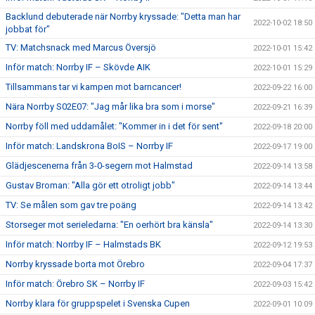
Backlund debuterade när Norrby kryssade: "Detta man har
2022-10-02 18:50
jobbat för"
TV: Matchsnack med Marcus Översjö
2022-10-01 15:42
Inför match: Norrby IF – Skövde AIK
2022-10-01 15:29
Tillsammans tar vi kampen mot barncancer!
2022-09-22 16:00
Nära Norrby S02E07: "Jag mår lika bra som i morse"
2022-09-21 16:39
Norrby föll med uddamålet: "Kommer in i det för sent"
2022-09-18 20:00
Inför match: Landskrona BoIS – Norrby IF
2022-09-17 19:00
Glädjescenerna från 3-0-segern mot Halmstad
2022-09-14 13:58
Gustav Broman: "Alla gör ett otroligt jobb"
2022-09-14 13:44
TV: Se målen som gav tre poäng
2022-09-14 13:42
Storseger mot serieledarna: "En oerhört bra känsla"
2022-09-14 13:30
Inför match: Norrby IF – Halmstads BK
2022-09-12 19:53
Norrby kryssade borta mot Örebro
2022-09-04 17:37
Inför match: Örebro SK – Norrby IF
2022-09-03 15:42
Norrby klara för gruppspelet i Svenska Cupen
2022-09-01 10:09