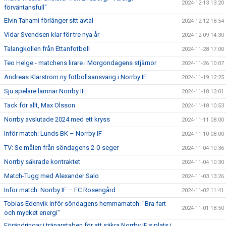
2024-12-13 13:20
förväntansfull"
Elvin Tahami förlänger sitt avtal
2024-12-12 18:54
Vidar Svendsen klar för tre nya år
2024-12-09 14:30
Talangkollen från Ettanfotboll
2024-11-28 17:00
Teo Helge - matchens lirare i Morgondagens stjärnor
2024-11-26 10:07
Andreas Klarström ny fotbollsansvarig i Norrby IF
2024-11-19 12:25
Sju spelare lämnar Norrby IF
2024-11-18 13:01
Tack för allt, Max Olsson
2024-11-18 10:53
Norrby avslutade 2024 med ett kryss
2024-11-11 08:00
Inför match: Lunds BK – Norrby IF
2024-11-10 08:00
TV: Se målen från söndagens 2-0-seger
2024-11-04 10:36
Norrby säkrade kontraktet
2024-11-04 10:30
Match-Tugg med Alexander Salo
2024-11-03 13:26
Inför match: Norrby IF – FC Rosengård
2024-11-02 11:41
Tobias Edenvik inför söndagens hemmamatch: "Bra fart
2024-11-01 18:50
och mycket energi"
Förändringar i tränarstaben för att säkra Norrby IF:s plats i