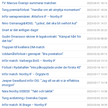
TV: Marcus Översjö summerar matchen
2023-04-01 18:15
Tung premiärförlust: "Handlar om att utnyttja momentum"
2023-04-01 18:04
Inför seriepremiären: Ahlafors IF – Norrby IF
2023-03-31 18:12
Nino Osmanagi&#263;: "Lycka!, det ska bli oerhört kul"
2023-03-31 14:51
Snart är det äntligen dags!
2023-03-30 20:22
Gudni Ómarsson skriver A-lagskontrakt: "Kämpat hårt för
2023-03-30 08:00
det här"
Truppen till kvällens DM-match
2023-03-29 13:00
Uddamålsförlust i genrepet: "Bra prestation"
2023-03-26 09:15
Inför match: Varbergs BoIS – Norrby IF
2023-03-24 19:10
Förlust i Rydahallen "Inte påkopplade under de första 45"
2023-03-18 18:17
Inför match: Norrby IF – Örgryte IS
2023-03-17 19:09
Jesper Swedlund inför ÖIS: ”Jag vill se att vi är effektiva
2023-03-17 14:18
imorgon"
Nära Norrby S03E03: "Takt och taktik"
2023-03-11 14:58
Tung avslutning i Svenska Cupen.
2023-03-05 23:53
Inför match: IK Brage – Norrby IF
2023-03-04 18:39