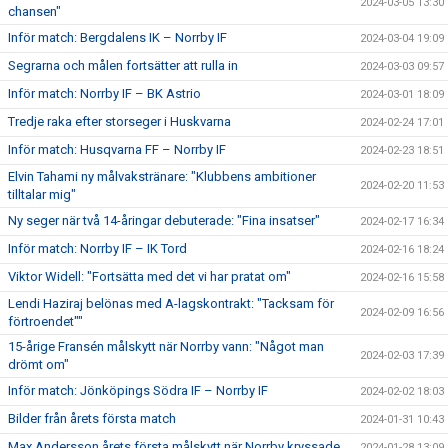
2024-03-05 13:30
chansen"
Inför match: Bergdalens IK – Norrby IF
2024-03-04 19:09
Segrarna och målen fortsätter att rulla in
2024-03-03 09:57
Inför match: Norrby IF – BK Astrio
2024-03-01 18:09
Tredje raka efter storseger i Huskvarna
2024-02-24 17:01
Inför match: Husqvarna FF – Norrby IF
2024-02-23 18:51
Elvin Tahami ny målvakstränare: "Klubbens ambitioner
2024-02-20 11:53
tilltalar mig"
Ny seger när två 14-åringar debuterade: "Fina insatser"
2024-02-17 16:34
Inför match: Norrby IF – IK Tord
2024-02-16 18:24
Viktor Widell: "Fortsätta med det vi har pratat om"
2024-02-16 15:58
Lendi Haziraj belönas med A-lagskontrakt: "Tacksam för
2024-02-09 16:56
förtroendet""
15-årige Fransén målskytt när Norrby vann: "Något man
2024-02-03 17:39
drömt om"
Inför match: Jönköpings Södra IF – Norrby IF
2024-02-02 18:03
Bilder från årets första match
2024-01-31 10:43
Max Andersson årets första målskytt när Norrby kryssade
2024-01-28 13:09