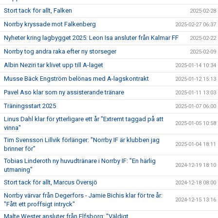
Stort tack för allt, Falken
2025-02-28
Norrby kryssade mot Falkenberg
2025-02-27 06:37
Nyheter kring lagbygget 2025: Leon Isa ansluter från Kalmar FF
2025-02-22
Norrby tog andra raka efter ny storseger
2025-02-09
Albin Neziri tar klivet upp till A-laget
2025-01-14 10:34
Musse Bäck Engström belönas med A-lagskontrakt
2025-01-12 15:13
Pavel Aso klar som ny assisterande tränare
2025-01-11 13:03
Träningsstart 2025
2025-01-07 06:00
Linus Dahl klar för ytterligare ett år "Extremt taggad på att
2025-01-05 10:58
vinna"
Tim Svensson Lillvik förlänger: "Norrby IF är klubben jag
2025-01-04 18:11
brinner för"
Tobias Linderoth ny huvudtränare i Norrby IF: "En härlig
2024-12-19 18:10
utmaning"
Stort tack för allt, Marcus Översjö
2024-12-18 08:00
Norrby värvar från Degerfors - Jamie Bichis klar för tre år:
2024-12-15 13:16
"Fått ett proffsigt intryck"
Malte Wester ansluter från Elfsborg: "Väldigt