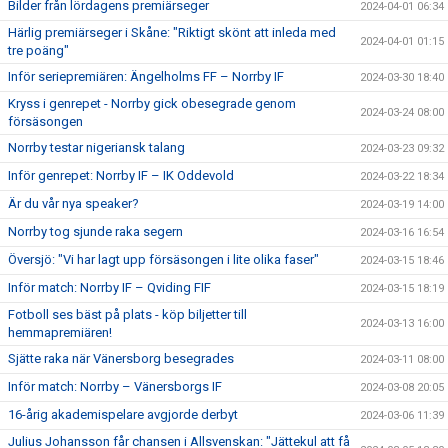
Bilder från lördagens premiärseger
2024-04-01 06:34
Härlig premiärseger i Skåne: "Riktigt skönt att inleda med
2024-04-01 01:15
tre poäng"
Inför seriepremiären: Ängelholms FF – Norrby IF
2024-03-30 18:40
Kryss i genrepet - Norrby gick obesegrade genom
2024-03-24 08:00
försäsongen
Norrby testar nigeriansk talang
2024-03-23 09:32
Inför genrepet: Norrby IF – IK Oddevold
2024-03-22 18:34
Är du vår nya speaker?
2024-03-19 14:00
Norrby tog sjunde raka segern
2024-03-16 16:54
Översjö: "Vi har lagt upp försäsongen i lite olika faser"
2024-03-15 18:46
Inför match: Norrby IF – Qviding FIF
2024-03-15 18:19
Fotboll ses bäst på plats - köp biljetter till
2024-03-13 16:00
hemmapremiären!
Sjätte raka när Vänersborg besegrades
2024-03-11 08:00
Inför match: Norrby – Vänersborgs IF
2024-03-08 20:05
16-årig akademispelare avgjorde derbyt
2024-03-06 11:39
Julius Johansson får chansen i Allsvenskan: "Jättekul att få