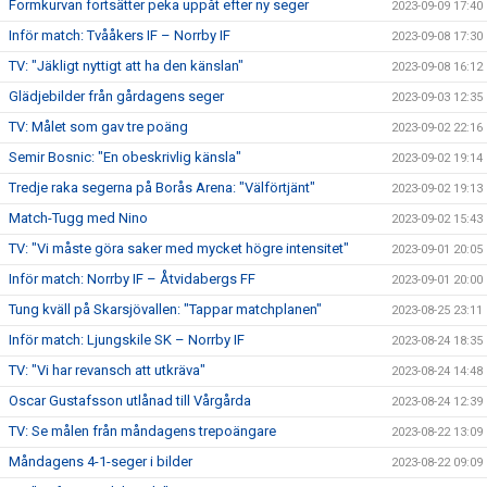
Formkurvan fortsätter peka uppåt efter ny seger
2023-09-09 17:40
Inför match: Tvååkers IF – Norrby IF
2023-09-08 17:30
TV: "Jäkligt nyttigt att ha den känslan"
2023-09-08 16:12
Glädjebilder från gårdagens seger
2023-09-03 12:35
TV: Målet som gav tre poäng
2023-09-02 22:16
Semir Bosnic: "En obeskrivlig känsla"
2023-09-02 19:14
Tredje raka segerna på Borås Arena: "Välförtjänt"
2023-09-02 19:13
Match-Tugg med Nino
2023-09-02 15:43
TV: "Vi måste göra saker med mycket högre intensitet"
2023-09-01 20:05
Inför match: Norrby IF – Åtvidabergs FF
2023-09-01 20:00
Tung kväll på Skarsjövallen: "Tappar matchplanen"
2023-08-25 23:11
Inför match: Ljungskile SK – Norrby IF
2023-08-24 18:35
TV: "Vi har revansch att utkräva"
2023-08-24 14:48
Oscar Gustafsson utlånad till Vårgårda
2023-08-24 12:39
TV: Se målen från måndagens trepoängare
2023-08-22 13:09
Måndagens 4-1-seger i bilder
2023-08-22 09:09