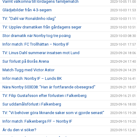
Varmt välkomna till lördagens familjematch
2023-10-05 11:00
Glädjebilder från 4-3-segern
2023-10-03 11:53
TV: "Dahl var Ronaldinho idag"
2023-10-03 11:11
TV: Upplev dramatiken från gårdagens seger
2023-10-03 10:51
Stor dramatik när Norrby tog tre poäng
2023-10-03 08:30
Inför match: FC Trollhättan – Norrby IF
2023-10-01 17:57
TV: Linus Dahl summerar insatsen mot Lund
2023-09-24 18:06
Sur förlust på Borås Arena
2023-09-24 17:40
Match-Tugg med Victor Astor
2023-09-24 14:29
Inför match: Norrby IF – Lunds BK
2023-09-23 16:41
Nära Norrby S03E08: "Han är fortfarande obesegrad"
2023-09-21 18:07
TV: Filip Gustafsson efter förlusten i Falkenberg
2023-09-16 21:01
Sur uddamålsförlust i Falkenberg
2023-09-16 18:00
TV: ”Vi behöver göra liknande saker som vi gjorde senast”
2023-09-15 19:28
Inför match: Falkenbergs FF – Norrby IF
2023-09-15 19:25
Är du den vi söker?
2023-09-15 12:41