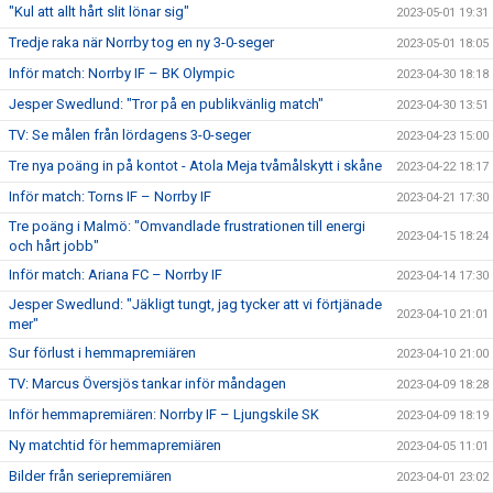
"Kul att allt hårt slit lönar sig"
2023-05-01 19:31
Tredje raka när Norrby tog en ny 3-0-seger
2023-05-01 18:05
Inför match: Norrby IF – BK Olympic
2023-04-30 18:18
Jesper Swedlund: "Tror på en publikvänlig match"
2023-04-30 13:51
TV: Se målen från lördagens 3-0-seger
2023-04-23 15:00
Tre nya poäng in på kontot - Atola Meja tvåmålskytt i skåne
2023-04-22 18:17
Inför match: Torns IF – Norrby IF
2023-04-21 17:30
Tre poäng i Malmö: "Omvandlade frustrationen till energi
2023-04-15 18:24
och hårt jobb"
Inför match: Ariana FC – Norrby IF
2023-04-14 17:30
Jesper Swedlund: "Jäkligt tungt, jag tycker att vi förtjänade
2023-04-10 21:01
mer"
Sur förlust i hemmapremiären
2023-04-10 21:00
TV: Marcus Översjös tankar inför måndagen
2023-04-09 18:28
Inför hemmapremiären: Norrby IF – Ljungskile SK
2023-04-09 18:19
Ny matchtid för hemmapremiären
2023-04-05 11:01
Bilder från seriepremiären
2023-04-01 23:02