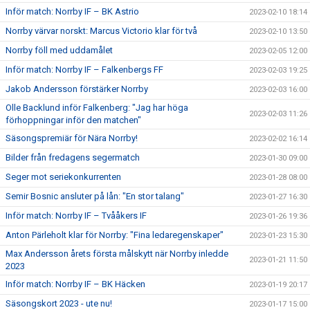
Inför match: Norrby IF – BK Astrio
2023-02-10 18:14
Norrby värvar norskt: Marcus Victorio klar för två
2023-02-10 13:50
Norrby föll med uddamålet
2023-02-05 12:00
Inför match: Norrby IF – Falkenbergs FF
2023-02-03 19:25
Jakob Andersson förstärker Norrby
2023-02-03 16:00
Olle Backlund inför Falkenberg: "Jag har höga
2023-02-03 11:26
förhoppningar inför den matchen"
Säsongspremiär för Nära Norrby!
2023-02-02 16:14
Bilder från fredagens segermatch
2023-01-30 09:00
Seger mot seriekonkurrenten
2023-01-28 08:00
Semir Bosnic ansluter på lån: "En stor talang"
2023-01-27 16:30
Inför match: Norrby IF – Tvååkers IF
2023-01-26 19:36
Anton Pärleholt klar för Norrby: "Fina ledaregenskaper"
2023-01-23 15:30
Max Andersson årets första målskytt när Norrby inledde
2023-01-21 11:50
2023
Inför match: Norrby IF – BK Häcken
2023-01-19 20:17
Säsongskort 2023 - ute nu!
2023-01-17 15:00