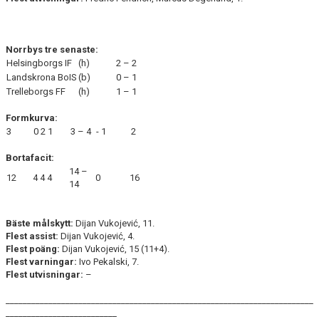
Norrbys tre senaste:
Helsingborgs IF
(h)
2 – 2
Landskrona BoIS
(b)
0 – 1
Trelleborgs FF
(h)
1 – 1
Formkurva:
3
0
2
1
3 – 4
- 1
2
Bortafacit:
14 –
12
4
4
4
0
16
14
Bäste målskytt:
Dijan Vukojević, 11.
Flest assist:
Dijan Vukojević, 4.
Flest poäng:
Dijan Vukojević, 15 (11+4).
Flest varningar:
Ivo Pekalski, 7.
Flest utvisningar:
–
________________________________________________________________________
__________________________