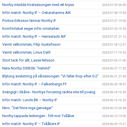
Norrby inledde höstsäsongen med ett kryss
2023-07-29 20:00
Inför match: Norrby IF – Oskarshamns AIK
2023-07-28 19:50
Pontus Eriksson lämnar Norrby IF
2023-07-27 19:00
Komfortabel seger inför omstarten
2023-07-23 15:50
Inför match: Norrby IF – Herrestads AIF
2023-07-21 21:10
Varmt välkommen, Filip Gustafsson
2023-07-18 12:51
Varmt välkommen, Linus Dahl
2023-07-17 15:50
Stort tack för allt, Lasse Nilsson
2023-07-04 11:00
Nära Norrby S03E06: "Halvtid"
2023-06-27 17:32
Blytung avslutning på vårsäsongen: "Vi faller ihop efter 0-2"
2023-06-21 21:40
Inför match: Norrby IF – Falkenbergs FF
2023-06-20 18:07
Svängigt i Skåne - Norrbys forcering räckte inte till poäng
2023-06-18 10:30
Inför match: Lunds BK – Norrby IF
2023-06-16 16:32
Nino: "Det finns inga genvägar"
2023-06-10 20:48
Norrby tappade ledningen - föll mot Tvååker
2023-06-10 19:00
Inför match: Norrby IF – Tvååkers IF
2023-06-09 19:21