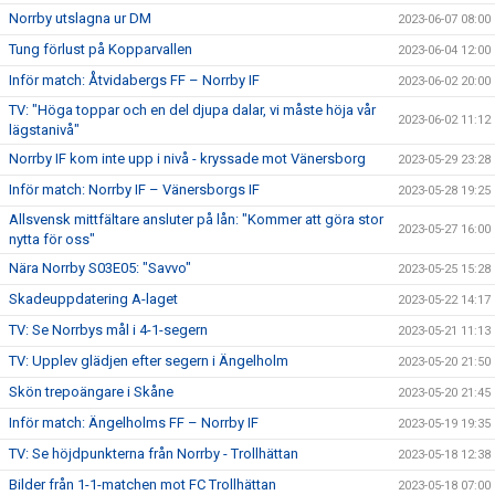
Norrby utslagna ur DM
2023-06-07 08:00
Tung förlust på Kopparvallen
2023-06-04 12:00
Inför match: Åtvidabergs FF – Norrby IF
2023-06-02 20:00
TV: "Höga toppar och en del djupa dalar, vi måste höja vår
2023-06-02 11:12
lägstanivå"
Norrby IF kom inte upp i nivå - kryssade mot Vänersborg
2023-05-29 23:28
Inför match: Norrby IF – Vänersborgs IF
2023-05-28 19:25
Allsvensk mittfältare ansluter på lån: "Kommer att göra stor
2023-05-27 16:00
nytta för oss"
Nära Norrby S03E05: "Savvo"
2023-05-25 15:28
Skadeuppdatering A-laget
2023-05-22 14:17
TV: Se Norrbys mål i 4-1-segern
2023-05-21 11:13
TV: Upplev glädjen efter segern i Ängelholm
2023-05-20 21:50
Skön trepoängare i Skåne
2023-05-20 21:45
Inför match: Ängelholms FF – Norrby IF
2023-05-19 19:35
TV: Se höjdpunkterna från Norrby - Trollhättan
2023-05-18 12:38
Bilder från 1-1-matchen mot FC Trollhättan
2023-05-18 07:00