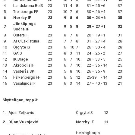
4
Landskrona BoIS
23
11
4
8
31 – 25
+6
37
5
Trelleborgs FF
23
10
7
6
30 – 26
+4
37
6
Norrby IF
23
9
8
6
30 – 24
+6
35
Jönköpings
7
22
9
5
8
28 – 27
+1
32
Södra IF
8
Östers IF
23
8
7
8
20 – 19
+1
31
9
AFC Eskilstuna
22
7
7
8
31 – 27
+4
28
10
Örgryte IS
23
6
10
7
26 – 30
- 4
28
11
GAIS
22
8
3
11
24 – 26
- 2
27
12
IK Brage
23
6
7
10
28 – 33
- 5
25
13
Akropolis IF
23
6
7
10
22 – 36
- 14
25
14
Västerås SK
23
5
8
10
26 – 35
- 9
23
15
Falkenbergs FF
23
6
5
12
25-39
- 14
23
16
Vasalunds IF
23
6
3
14
27 – 40
- 13
21
Skytteligan, topp 3:
1.
Ajdin Zeljkovic
Örgryte IS
12
2.
Dijan Vukojević
Norrby IF
11
Helsingborgs