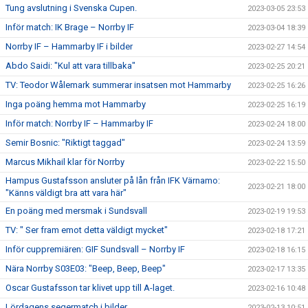
Tung avslutning i Svenska Cupen.
2023-03-05 23:53
Inför match: IK Brage – Norrby IF
2023-03-04 18:39
Norrby IF – Hammarby IF i bilder
2023-02-27 14:54
Abdo Saidi: "Kul att vara tillbaka"
2023-02-25 20:21
TV: Teodor Wålemark summerar insatsen mot Hammarby
2023-02-25 16:26
Inga poäng hemma mot Hammarby
2023-02-25 16:19
Inför match: Norrby IF – Hammarby IF
2023-02-24 18:00
Semir Bosnic: "Riktigt taggad"
2023-02-24 13:59
Marcus Mikhail klar för Norrby
2023-02-22 15:50
Hampus Gustafsson ansluter på lån från IFK Värnamo:
2023-02-21 18:00
"Känns väldigt bra att vara här"
En poäng med mersmak i Sundsvall
2023-02-19 19:53
TV: " Ser fram emot detta väldigt mycket"
2023-02-18 17:21
Inför cuppremiären: GIF Sundsvall – Norrby IF
2023-02-18 16:15
Nära Norrby S03E03: "Beep, Beep, Beep"
2023-02-17 13:35
Oscar Gustafsson tar klivet upp till A-laget.
2023-02-16 10:48
Lördagens segermatch i bilder
2023-02-13 10:51