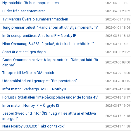
Ny matchtid för hemmapremiären
2023-04-05 11:01
Bilder från seriepremiären
2023-04-01 23:02
TV: Marcus Översjö summerar matchen
2023-04-01 18:15
Tung premiärförlust: "Handlar om att utnyttja momentum"
2023-04-01 18:04
Inför seriepremiären: Ahlafors IF – Norrby IF
2023-03-31 18:12
Nino Osmanagi&#263;: "Lycka!, det ska bli oerhört kul"
2023-03-31 14:51
Snart är det äntligen dags!
2023-03-30 20:22
Gudni Ómarsson skriver A-lagskontrakt: "Kämpat hårt för
2023-03-30 08:00
det här"
Truppen till kvällens DM-match
2023-03-29 13:00
Uddamålsförlust i genrepet: "Bra prestation"
2023-03-26 09:15
Inför match: Varbergs BoIS – Norrby IF
2023-03-24 19:10
Förlust i Rydahallen "Inte påkopplade under de första 45"
2023-03-18 18:17
Inför match: Norrby IF – Örgryte IS
2023-03-17 19:09
Jesper Swedlund inför ÖIS: ”Jag vill se att vi är effektiva
2023-03-17 14:18
imorgon"
Nära Norrby S03E03: "Takt och taktik"
2023-03-11 14:58