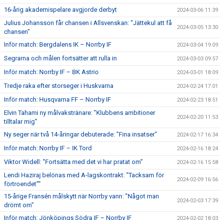
16-årig akademispelare avgjorde derbyt
2024-03-06 11:39
Julius Johansson får chansen i Allsvenskan: "Jättekul att få
2024-03-05 13:30
chansen"
Inför match: Bergdalens IK – Norrby IF
2024-03-04 19:09
Segrarna och målen fortsätter att rulla in
2024-03-03 09:57
Inför match: Norrby IF – BK Astrio
2024-03-01 18:09
Tredje raka efter storseger i Huskvarna
2024-02-24 17:01
Inför match: Husqvarna FF – Norrby IF
2024-02-23 18:51
Elvin Tahami ny målvakstränare: "Klubbens ambitioner
2024-02-20 11:53
tilltalar mig"
Ny seger när två 14-åringar debuterade: "Fina insatser"
2024-02-17 16:34
Inför match: Norrby IF – IK Tord
2024-02-16 18:24
Viktor Widell: "Fortsätta med det vi har pratat om"
2024-02-16 15:58
Lendi Haziraj belönas med A-lagskontrakt: "Tacksam för
2024-02-09 16:56
förtroendet""
15-årige Fransén målskytt när Norrby vann: "Något man
2024-02-03 17:39
drömt om"
Inför match: Jönköpings Södra IF – Norrby IF
2024-02-02 18:03