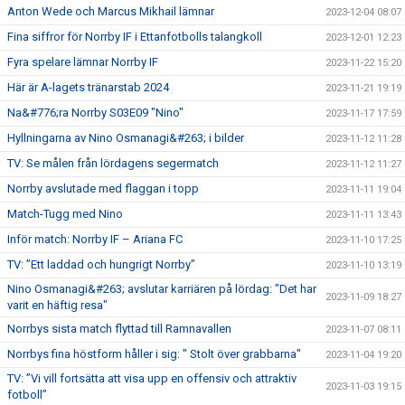
Anton Wede och Marcus Mikhail lämnar
2023-12-04 08:07
Fina siffror för Norrby IF i Ettanfotbolls talangkoll
2023-12-01 12:23
Fyra spelare lämnar Norrby IF
2023-11-22 15:20
Här är A-lagets tränarstab 2024
2023-11-21 19:19
Na&#776;ra Norrby S03E09 "Nino"
2023-11-17 17:59
Hyllningarna av Nino Osmanagi&#263; i bilder
2023-11-12 11:28
TV: Se målen från lördagens segermatch
2023-11-12 11:27
Norrby avslutade med flaggan i topp
2023-11-11 19:04
Match-Tugg med Nino
2023-11-11 13:43
Inför match: Norrby IF – Ariana FC
2023-11-10 17:25
TV: ”Ett laddad och hungrigt Norrby”
2023-11-10 13:19
Nino Osmanagi&#263; avslutar karriären på lördag: "Det har
2023-11-09 18:27
varit en häftig resa"
Norrbys sista match flyttad till Ramnavallen
2023-11-07 08:11
Norrbys fina höstform håller i sig: " Stolt över grabbarna"
2023-11-04 19:20
TV: ”Vi vill fortsätta att visa upp en offensiv och attraktiv
2023-11-03 19:15
fotboll”