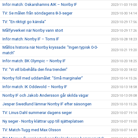
Inför match: Oskarshamns AIK – Norrby IF
2023-11-03 19:00
TV: Se målen från söndagens 8-3-seger
2023-10-30 14:14
TV: "En riktigt go känsla"
2023-10-29 17:56
Målfyrverkeri när Norrby vann stort
2023-10-29 17:26
Inför match: Norrby IF – Torns IF
2023-10-28 18:23
Mållös historia när Norrby kryssade: "Ingen typisk 0-0-
2023-10-21 19:20
match"
Inför match: BK Olympic – Norrby IF
2023-10-20 18:25
TV: "Vi vill bibehålla den fina trenden"
2023-10-20 18:02
Norrby föll med uddamålet: "Små marginaler"
2023-10-14 15:26
Inför match: IK Oddevold – Norrby IF
2023-10-13 18:58
Norrby IF och Jakob Andersson går skilda vägar
2023-10-13 09:08
Jesper Swedlund lämnar Norrby IF efter säsongen
2023-10-10 15:26
TV: Linus Dahl summerar dagens seger
2023-10-07 19:14
Ny seger - Norrby klättrar upp till sjätteplatsen
2023-10-07 19:00
TV: Match-Tugg med Max Olsson
2023-10-07 14:49