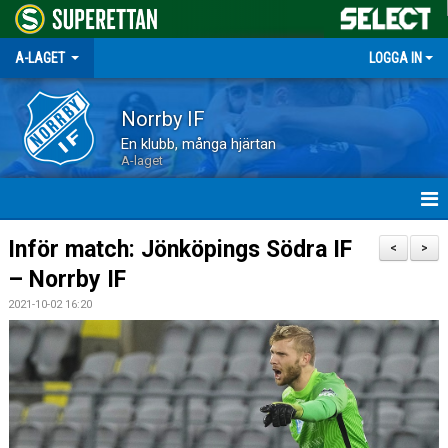
A-LAGET
LOGGA IN
Norrby IF
En klubb, många hjärtan
A-laget
HEM
Inför match: Jönköpings Södra IF
<
>
– Norrby IF
NYHETER
2021-10-02 16:20
MATCHER
TRUPPEN
KALENDER