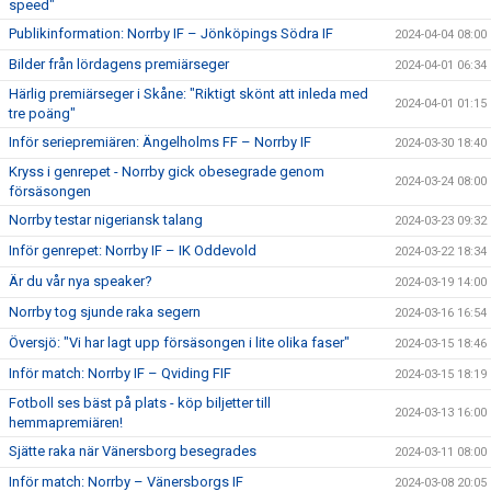
speed"
Publikinformation: Norrby IF – Jönköpings Södra IF
2024-04-04 08:00
Bilder från lördagens premiärseger
2024-04-01 06:34
Härlig premiärseger i Skåne: "Riktigt skönt att inleda med
2024-04-01 01:15
tre poäng"
Inför seriepremiären: Ängelholms FF – Norrby IF
2024-03-30 18:40
Kryss i genrepet - Norrby gick obesegrade genom
2024-03-24 08:00
försäsongen
Norrby testar nigeriansk talang
2024-03-23 09:32
Inför genrepet: Norrby IF – IK Oddevold
2024-03-22 18:34
Är du vår nya speaker?
2024-03-19 14:00
Norrby tog sjunde raka segern
2024-03-16 16:54
Översjö: "Vi har lagt upp försäsongen i lite olika faser"
2024-03-15 18:46
Inför match: Norrby IF – Qviding FIF
2024-03-15 18:19
Fotboll ses bäst på plats - köp biljetter till
2024-03-13 16:00
hemmapremiären!
Sjätte raka när Vänersborg besegrades
2024-03-11 08:00
Inför match: Norrby – Vänersborgs IF
2024-03-08 20:05