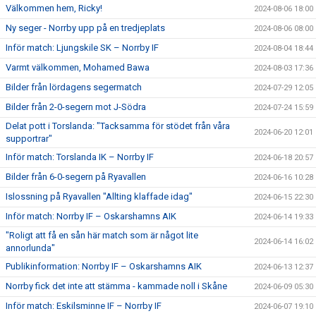
Välkommen hem, Ricky!
2024-08-06 18:00
Ny seger - Norrby upp på en tredjeplats
2024-08-06 08:00
Inför match: Ljungskile SK – Norrby IF
2024-08-04 18:44
Varmt välkommen, Mohamed Bawa
2024-08-03 17:36
Bilder från lördagens segermatch
2024-07-29 12:05
Bilder från 2-0-segern mot J-Södra
2024-07-24 15:59
Delat pott i Torslanda: "Tacksamma för stödet från våra
2024-06-20 12:01
supportrar"
Inför match: Torslanda IK – Norrby IF
2024-06-18 20:57
Bilder från 6-0-segern på Ryavallen
2024-06-16 10:28
Islossning på Ryavallen "Allting klaffade idag"
2024-06-15 22:30
Inför match: Norrby IF – Oskarshamns AIK
2024-06-14 19:33
"Roligt att få en sån här match som är något lite
2024-06-14 16:02
annorlunda"
Publikinformation: Norrby IF – Oskarshamns AIK
2024-06-13 12:37
Norrby fick det inte att stämma - kammade noll i Skåne
2024-06-09 05:30
Inför match: Eskilsminne IF – Norrby IF
2024-06-07 19:10