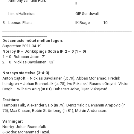
Anthony van den Hurk
IF
Linus Hallenius
GIF Sundsvall
3.
Leonad Pllana
IK Brage
10
________________________________________________________________________
_________________________
Det senaste mötet mellan lagen:
Superettan 2021-04-19
Norrby IF – Jönköpings Södra IF 2 – 0 (1
– 0)
1 – 0 Bubacarr Jobe 7´
2 – 0 Nicklas Savolainen 53´
Norrbys startelva (3-4-3):
Anton Cajtoft – Nicklas Savolainen (ut 79), Abbas Mohamad, Fredrik
Lundgren – Johan Brannefalk (ut 75), Ivo Pekalski, Rasmus Örqvist, Viktor
Bergh – Wilhelm Ärlig (ut 81), Bubacarr Jobe, Dijan Vukojević
Ersättare:
Hampus Falk, Alexander Salo (in 79), Deniz Yaldir, Benjamin Arapovic (in
75), Max Olsson, Robin Strömberg (in 81), Melvin Andersson.
Varningar:
Norrby: Johan Brannefalk.
J-Södra: Mohammad Fazal.