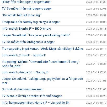
Bilder från måndagens segermatch
2023-05-02 14:30
TV: Se målen från måndagens seger
2023-05-02 12:05
"Kul att allt hårt slit lönar sig"
2023-05-01 19:31
Tredje raka när Norrby tog en ny 3-0-seger
2023-05-01 18:05
Inför match: Norrby IF – BK Olympic
2023-04-30 18:18
Jesper Swedlund: "Tror på en publikvänlig match"
2023-04-30 13:51
TV: Se målen från lördagens 3-0-seger
2023-04-23 15:00
Tre nya poäng in på kontot - Atola Meja tvåmålskytt i skåne
2023-04-22 18:17
Inför match: Torns IF – Norrby IF
2023-04-21 17:30
Tre poäng i Malmö: "Omvandlade frustrationen till energi
2023-04-15 18:24
och hårt jobb"
Inför match: Ariana FC – Norrby IF
2023-04-14 17:30
Jesper Swedlund: "Jäkligt tungt, jag tycker att vi förtjänade
2023-04-10 21:01
mer"
Sur förlust i hemmapremiären
2023-04-10 21:00
TV: Marcus Översjös tankar inför måndagen
2023-04-09 18:28
Inför hemmapremiären: Norrby IF – Ljungskile SK
2023-04-09 18:19