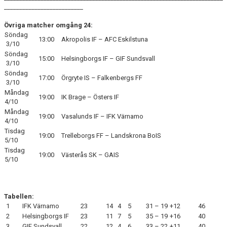
__________________________
Övriga matcher omgång 24:
Söndag
13:00
Akropolis IF – AFC Eskilstuna
3/10
Söndag
15:00
Helsingborgs IF – GIF Sundsvall
3/10
Söndag
17:00
Örgryte IS – Falkenbergs FF
3/10
Måndag
19:00
IK Brage – Östers IF
4/10
Måndag
19:00
Vasalunds IF – IFK Värnamo
4/10
Tisdag
19:00
Trelleborgs FF – Landskrona BoIS
5/10
Tisdag
19:00
Västerås SK – GAIS
5/10
Tabellen:
1
IFK Värnamo
23
14
4
5
31 – 19
+12
46
2
Helsingborgs IF
23
11
7
5
35 – 19
+16
40
3
GIF Sundsvall
22
12
4
6
33 – 22
+11
40