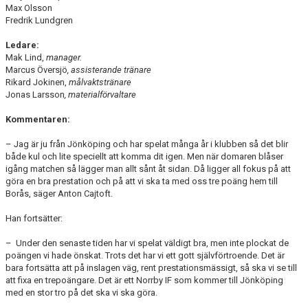
Max Olsson
Fredrik Lundgren
Ledare:
Mak Lind,
manager.
Marcus Översjö
, assisterande tränare
Rikard Jokinen,
målvaktstränare
Jonas Larsson
, materialförvaltare
Kommentaren:
– Jag är ju från Jönköping och har spelat många år i klubben så det blir
både kul och lite speciellt att komma dit igen. Men när domaren blåser
igång matchen så lägger man allt sånt åt sidan. Då ligger all fokus på att
göra en bra prestation och på att vi ska ta med oss tre poäng hem till
Borås, säger Anton Cajtoft.
Han fortsätter:
– Under den senaste tiden har vi spelat väldigt bra, men inte plockat de
poängen vi hade önskat. Trots det har vi ett gott självförtroende. Det är
bara fortsätta att på inslagen väg, rent prestationsmässigt, så ska vi se till
att fixa en trepoängare. Det är ett Norrby IF som kommer till Jönköping
med en stor tro på det ska vi ska göra.
________________________________________________________________________