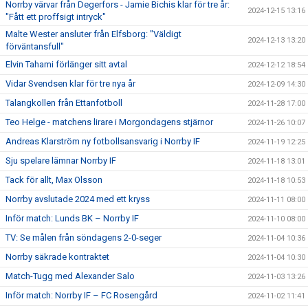
Norrby värvar från Degerfors - Jamie Bichis klar för tre år:
2024-12-15 13:16
"Fått ett proffsigt intryck"
Malte Wester ansluter från Elfsborg: "Väldigt
2024-12-13 13:20
förväntansfull"
Elvin Tahami förlänger sitt avtal
2024-12-12 18:54
Vidar Svendsen klar för tre nya år
2024-12-09 14:30
Talangkollen från Ettanfotboll
2024-11-28 17:00
Teo Helge - matchens lirare i Morgondagens stjärnor
2024-11-26 10:07
Andreas Klarström ny fotbollsansvarig i Norrby IF
2024-11-19 12:25
Sju spelare lämnar Norrby IF
2024-11-18 13:01
Tack för allt, Max Olsson
2024-11-18 10:53
Norrby avslutade 2024 med ett kryss
2024-11-11 08:00
Inför match: Lunds BK – Norrby IF
2024-11-10 08:00
TV: Se målen från söndagens 2-0-seger
2024-11-04 10:36
Norrby säkrade kontraktet
2024-11-04 10:30
Match-Tugg med Alexander Salo
2024-11-03 13:26
Inför match: Norrby IF – FC Rosengård
2024-11-02 11:41