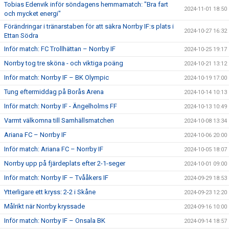
Tobias Edenvik inför söndagens hemmamatch: "Bra fart
2024-11-01 18:50
och mycket energi"
Förändringar i tränarstaben för att säkra Norrby IF:s plats i
2024-10-27 16:32
Ettan Södra
Inför match: FC Trollhättan – Norrby IF
2024-10-25 19:17
Norrby tog tre sköna - och viktiga poäng
2024-10-21 13:12
Inför match: Norrby IF – BK Olympic
2024-10-19 17:00
Tung eftermiddag på Borås Arena
2024-10-14 10:13
Inför match: Norrby IF - Ängelholms FF
2024-10-13 10:49
Varmt välkomna till Samhällsmatchen
2024-10-08 13:34
Ariana FC – Norrby IF
2024-10-06 20:00
Inför match: Ariana FC – Norrby IF
2024-10-05 18:07
Norrby upp på fjärdeplats efter 2-1-seger
2024-10-01 09:00
Inför match: Norrby IF – Tvååkers IF
2024-09-29 18:53
Ytterligare ett kryss: 2-2 i Skåne
2024-09-23 12:20
Målrikt när Norrby kryssade
2024-09-16 10:00
Inför match: Norrby IF – Onsala BK
2024-09-14 18:57