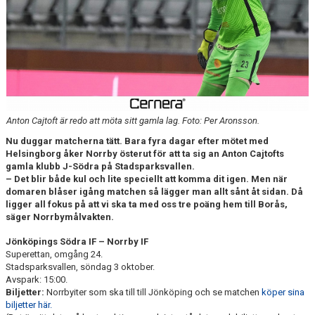
DOKUMENT
BILDARKIV
BILDER 2025
TABELL ETTAN SÖDRA 2025
Anton Cajtoft är redo att möta sitt gamla lag. Foto: Per Aronsson.
Nu duggar matcherna tätt. Bara fyra dagar efter mötet med
Helsingborg åker Norrby österut för att ta sig an Anton Cajtofts
gamla klubb J-Södra på Stadsparksvallen.
– Det blir både kul och lite speciellt att komma dit igen. Men när
domaren blåser igång matchen så lägger man allt sånt åt sidan. Då
ligger all fokus på att vi ska ta med oss tre poäng hem till Borås,
säger Norrbymålvakten.
Jönköpings Södra IF – Norrby IF
Superettan, omgång 24.
Stadsparksvallen, söndag 3 oktober.
Avspark: 15:00.
Biljetter:
Norrbyiter som ska till till Jönköping och se matchen
köper sina
biljetter här.