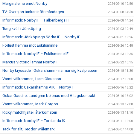
Marginalerna emot Norrby
2024-09-10 12:50
TV: Översjös tankar inför måndagen
2024-09-08 14:30
Inför match: Norrby IF – Falkenbergs FF
2024-09-08 14:24
Tung kväll i Jönköping
2024-09-03 12:49
Inför match: Jönköpings Södra IF – Norrby IF
2024-09-01 19:26
Förlust hemma mot Eskilsminne
2024-08-26 10:48
Inför match: Norrby IF – Eskilsminne IF
2024-08-23 19:35
Marcus Victorio lämnar Norrby IF
2024-08-22 10:15
Norrby kryssade i Oskarshamn - närmar sig kvalplatsen
2024-08-18 11:30
Varmt välkommen, Liam Olausson
2024-08-17 10:00
Inför match: Oskarshamns AIK – Norrby IF
2024-08-16 18:22
Oskar Gaschet Lundgren belönas med A-lagskontrakt
2024-08-16 13:02
Varmt välkommen, Mark Gorgos
2024-08-13 17:08
Ricky matchhjälte i återkomsten
2024-08-13 11:10
Inför match: Norrby IF – Torslanda IK
2024-08-11 19:00
Tack för allt, Teodor Wålemark
2024-08-07 14:00