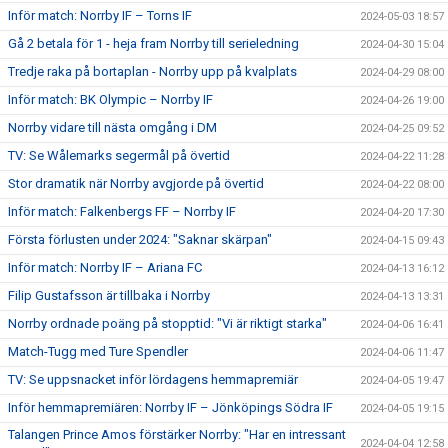
Inför match: Norrby IF – Torns IF
2024-05-03 18:57
Gå 2 betala för 1 - heja fram Norrby till serieledning
2024-04-30 15:04
Tredje raka på bortaplan - Norrby upp på kvalplats
2024-04-29 08:00
Inför match: BK Olympic – Norrby IF
2024-04-26 19:00
Norrby vidare till nästa omgång i DM
2024-04-25 09:52
TV: Se Wålemarks segermål på övertid
2024-04-22 11:28
Stor dramatik när Norrby avgjorde på övertid
2024-04-22 08:00
Inför match: Falkenbergs FF – Norrby IF
2024-04-20 17:30
Första förlusten under 2024: "Saknar skärpan"
2024-04-15 09:43
Inför match: Norrby IF – Ariana FC
2024-04-13 16:12
Filip Gustafsson är tillbaka i Norrby
2024-04-13 13:31
Norrby ordnade poäng på stopptid: "Vi är riktigt starka"
2024-04-06 16:41
Match-Tugg med Ture Spendler
2024-04-06 11:47
TV: Se uppsnacket inför lördagens hemmapremiär
2024-04-05 19:47
Inför hemmapremiären: Norrby IF – Jönköpings Södra IF
2024-04-05 19:15
Talangen Prince Amos förstärker Norrby: "Har en intressant
2024-04-04 12:58