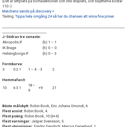
(Det är sittplats på bortasektionen och inte ståplats, och biljetterna kostar
110:-)
Matchens sänds på discovery +
Tävling:
Tippa hela omgång 24 så har du chansen att vinna fina priser.
________________________________________________________________________
__________________________
J-Södras tre senaste:
Akropolis IF
(b)
1 – 1
IK Brage
(h)
0 – 0
Helsingborgs IF
(b)
0 – 3
Formkurva:
3
0
2
1
1 – 4
- 3
2
Hemmafacit:
18 –
10
6
3
1
+9
21
9
Bäste målskytt:
Robin Book, Eric Johana Omondi, 6.
Flest assist:
Robin Book, 4.
Flest poäng:
Robin Book, 10 (6+4)
Flest varningar:
Jesper Svensson, 5.
Flest utvisningar:
Fredric Fendrich, Marcus Degerlund, 1.