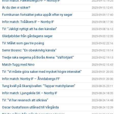
Inför match: Falkenbergs FF – Norrby IF
2023-09-15 19:25
Är du den vi söker?
2023-09-15 12:41
Formkurvan fortsätter peka uppåt efter ny seger
2023-09-09 17:40
Inför match: Tvååkers IF – Norrby IF
2023-09-08 17:30
TV: "Jäkligt nyttigt att ha den känslan"
2023-09-08 16:12
Glädjebilder från gårdagens seger
2023-09-03 12:35
TV: Målet som gav tre poäng
2023-09-02 22:16
Semir Bosnic: "En obeskrivlig känsla"
2023-09-02 19:14
Tredje raka segerna på Borås Arena: "Välförtjänt"
2023-09-02 19:13
Match-Tugg med Nino
2023-09-02 15:43
TV: "Vi måste göra saker med mycket högre intensitet"
2023-09-01 20:05
Inför match: Norrby IF – Åtvidabergs FF
2023-09-01 20:00
Tung kväll på Skarsjövallen: "Tappar matchplanen"
2023-08-25 23:11
Inför match: Ljungskile SK – Norrby IF
2023-08-24 18:35
TV: "Vi har revansch att utkräva"
2023-08-24 14:48
Oscar Gustafsson utlånad till Vårgårda
2023-08-24 12:39