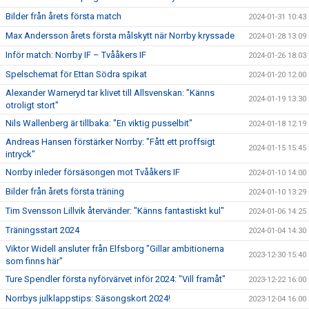
Bilder från årets första match
2024-01-31 10:43
Max Andersson årets första målskytt när Norrby kryssade
2024-01-28 13:09
Inför match: Norrby IF – Tvååkers IF
2024-01-26 18:03
Spelschemat för Ettan Södra spikat
2024-01-20 12:00
Alexander Warneryd tar klivet till Allsvenskan: "Känns
2024-01-19 13:30
otroligt stort"
Nils Wallenberg är tillbaka: "En viktig pusselbit"
2024-01-18 12:19
Andreas Hansen förstärker Norrby: "Fått ett proffsigt
2024-01-15 15:45
intryck"
Norrby inleder försäsongen mot Tvååkers IF
2024-01-10 14:00
Bilder från årets första träning
2024-01-10 13:29
Tim Svensson Lillvik återvänder: "Känns fantastiskt kul"
2024-01-06 14:25
Träningsstart 2024
2024-01-04 14:30
Viktor Widell ansluter från Elfsborg "Gillar ambitionerna
2023-12-30 15:40
som finns här"
Ture Spendler första nyförvärvet inför 2024: "Vill framåt"
2023-12-22 16:00
Norrbys julklappstips: Säsongskort 2024!
2023-12-04 16:00