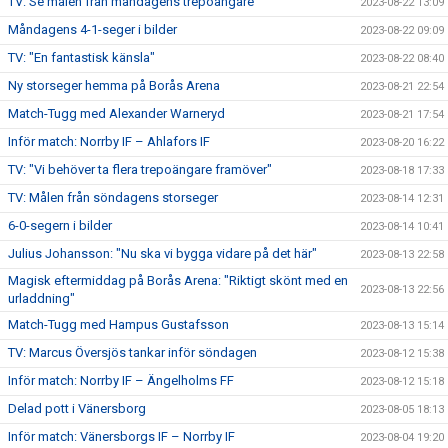
TV: Se målen från måndagens trepoängare
2023-08-22 13:09
Måndagens 4-1-seger i bilder
2023-08-22 09:09
TV: "En fantastisk känsla"
2023-08-22 08:40
Ny storseger hemma på Borås Arena
2023-08-21 22:54
Match-Tugg med Alexander Warneryd
2023-08-21 17:54
Inför match: Norrby IF – Ahlafors IF
2023-08-20 16:22
TV: "Vi behöver ta flera trepoängare framöver"
2023-08-18 17:33
TV: Målen från söndagens storseger
2023-08-14 12:31
6-0-segern i bilder
2023-08-14 10:41
Julius Johansson: "Nu ska vi bygga vidare på det här"
2023-08-13 22:58
Magisk eftermiddag på Borås Arena: "Riktigt skönt med en
2023-08-13 22:56
urladdning"
Match-Tugg med Hampus Gustafsson
2023-08-13 15:14
TV: Marcus Översjös tankar inför söndagen
2023-08-12 15:38
Inför match: Norrby IF – Ängelholms FF
2023-08-12 15:18
Delad pott i Vänersborg
2023-08-05 18:13
Inför match: Vänersborgs IF – Norrby IF
2023-08-04 19:20