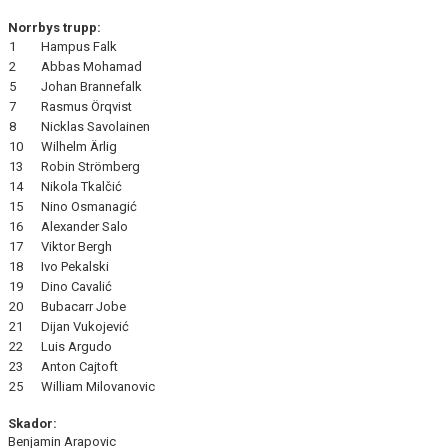
Norrbys trupp:
1
Hampus Falk
2
Abbas Mohamad
5
Johan Brannefalk
7
Rasmus Örqvist
8
Nicklas Savolainen
10
Wilhelm Ärlig
13
Robin Strömberg
14
Nikola Tkalčić
15
Nino Osmanagić
16
Alexander Salo
17
Viktor Bergh
18
Ivo Pekalski
19
Dino Cavalić
20
Bubacarr Jobe
21
Dijan Vukojević
22
Luis Argudo
23
Anton Cajtoft
25
William Milovanovic
Skador:
Benjamin Arapovic