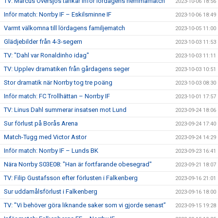
TV: Marcus Översjös tankar inför lördagens hemmamatch
2023-10-06 18:56
Inför match: Norrby IF – Eskilsminne IF
2023-10-06 18:49
Varmt välkomna till lördagens familjematch
2023-10-05 11:00
Glädjebilder från 4-3-segern
2023-10-03 11:53
TV: "Dahl var Ronaldinho idag"
2023-10-03 11:11
TV: Upplev dramatiken från gårdagens seger
2023-10-03 10:51
Stor dramatik när Norrby tog tre poäng
2023-10-03 08:30
Inför match: FC Trollhättan – Norrby IF
2023-10-01 17:57
TV: Linus Dahl summerar insatsen mot Lund
2023-09-24 18:06
Sur förlust på Borås Arena
2023-09-24 17:40
Match-Tugg med Victor Astor
2023-09-24 14:29
Inför match: Norrby IF – Lunds BK
2023-09-23 16:41
Nära Norrby S03E08: "Han är fortfarande obesegrad"
2023-09-21 18:07
TV: Filip Gustafsson efter förlusten i Falkenberg
2023-09-16 21:01
Sur uddamålsförlust i Falkenberg
2023-09-16 18:00
TV: ”Vi behöver göra liknande saker som vi gjorde senast”
2023-09-15 19:28