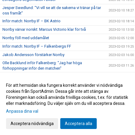
Jesper Swedlund: ”Vi vill se att de sakerna vi tränar på tar
2023-02-10 18:27
oss framåt”
Inför match: Norrby IF – BK Astrio
2023-02-10 18:14
Norrby värvar norskt: Marcus Victorio klar för två
2023-02-10 13:50
Norrby föll med uddamålet
2023-02-05 12:00
Inför match: Norrby IF – Falkenbergs FF
2023-02-03 19:25
Jakob Andersson förstärker Norrby
2023-02-03 16:00
Olle Backlund inför Falkenberg: "Jag har höga
2023-02-03 11:26
förhoppningar inför den matchen"
Säsongspremiär för Nära Norrby!
2023-02-02 16:14
Bilder från fredagens segermatch
2023-01-30 09:00
För att hemsidan ska fungera korrekt använder vi nödvändiga
cookies från SportAdmin. Dessa går inte att stänga av.
Seger mot seriekonkurrenten
2023-01-28 08:00
Föreningen kan också använda frivilliga cookies, t.ex. för statistik
Semir Bosnic ansluter på lån: "En stor talang"
2023-01-27 16:30
eller marknadsföring. Du väljer själv om du vill acceptera dessa.
Inför match: Norrby IF – Tvååkers IF
2023-01-26 19:36
Anpassa dina val
Anton Pärleholt klar för Norrby: "Fina ledaregenskaper"
2023-01-23 15:30
Acceptera nödvändiga
Acceptera alla
Max Andersson årets första målskytt när Norrby inledde
2023-01-21 11:50
2023