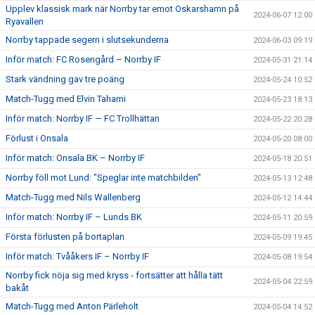
Upplev klassisk mark när Norrby tar emot Oskarshamn på
2024-06-07 12:00
Ryavallen
Norrby tappade segern i slutsekunderna
2024-06-03 09:19
Inför match: FC Rosengård – Norrby IF
2024-05-31 21:14
Stark vändning gav tre poäng
2024-05-24 10:52
Match-Tugg med Elvin Tahami
2024-05-23 18:13
Inför match: Norrby IF — FC Trollhättan
2024-05-22 20:28
Förlust i Onsala
2024-05-20 08:00
Inför match: Onsala BK – Norrby IF
2024-05-18 20:51
Norrby föll mot Lund: "Speglar inte matchbilden"
2024-05-13 12:48
Match-Tugg med Nils Wallenberg
2024-05-12 14:44
Inför match: Norrby IF – Lunds BK
2024-05-11 20:59
Första förlusten på bortaplan
2024-05-09 19:45
Inför match: Tvååkers IF – Norrby IF
2024-05-08 19:54
Norrby fick nöja sig med kryss - fortsätter att hålla tätt
2024-05-04 22:59
bakåt
Match-Tugg med Anton Pärleholt
2024-05-04 14:52