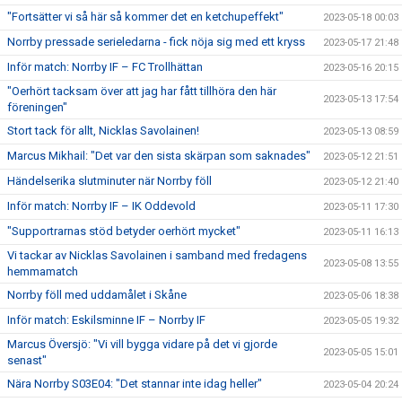
"Fortsätter vi så här så kommer det en ketchupeffekt"
2023-05-18 00:03
Norrby pressade serieledarna - fick nöja sig med ett kryss
2023-05-17 21:48
Inför match: Norrby IF – FC Trollhättan
2023-05-16 20:15
"Oerhört tacksam över att jag har fått tillhöra den här
2023-05-13 17:54
föreningen"
Stort tack för allt, Nicklas Savolainen!
2023-05-13 08:59
Marcus Mikhail: "Det var den sista skärpan som saknades"
2023-05-12 21:51
Händelserika slutminuter när Norrby föll
2023-05-12 21:40
Inför match: Norrby IF – IK Oddevold
2023-05-11 17:30
"Supportrarnas stöd betyder oerhört mycket"
2023-05-11 16:13
Vi tackar av Nicklas Savolainen i samband med fredagens
2023-05-08 13:55
hemmamatch
Norrby föll med uddamålet i Skåne
2023-05-06 18:38
Inför match: Eskilsminne IF – Norrby IF
2023-05-05 19:32
Marcus Översjö: "Vi vill bygga vidare på det vi gjorde
2023-05-05 15:01
senast"
Nära Norrby S03E04: "Det stannar inte idag heller"
2023-05-04 20:24