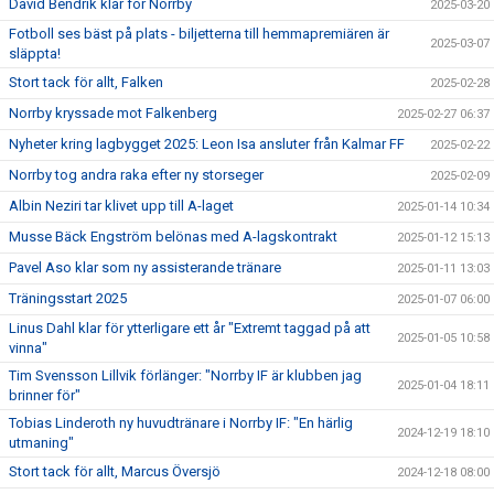
David Bendrik klar för Norrby
2025-03-20
Fotboll ses bäst på plats - biljetterna till hemmapremiären är
2025-03-07
släppta!
Stort tack för allt, Falken
2025-02-28
Norrby kryssade mot Falkenberg
2025-02-27 06:37
Nyheter kring lagbygget 2025: Leon Isa ansluter från Kalmar FF
2025-02-22
Norrby tog andra raka efter ny storseger
2025-02-09
Albin Neziri tar klivet upp till A-laget
2025-01-14 10:34
Musse Bäck Engström belönas med A-lagskontrakt
2025-01-12 15:13
Pavel Aso klar som ny assisterande tränare
2025-01-11 13:03
Träningsstart 2025
2025-01-07 06:00
Linus Dahl klar för ytterligare ett år "Extremt taggad på att
2025-01-05 10:58
vinna"
Tim Svensson Lillvik förlänger: "Norrby IF är klubben jag
2025-01-04 18:11
brinner för"
Tobias Linderoth ny huvudtränare i Norrby IF: "En härlig
2024-12-19 18:10
utmaning"
Stort tack för allt, Marcus Översjö
2024-12-18 08:00