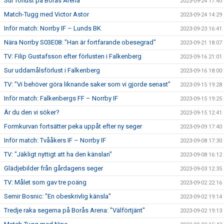
Sur förlust på Borås Arena
2023-09-24 17:40
Match-Tugg med Victor Astor
2023-09-24 14:29
Inför match: Norrby IF – Lunds BK
2023-09-23 16:41
Nära Norrby S03E08: "Han är fortfarande obesegrad"
2023-09-21 18:07
TV: Filip Gustafsson efter förlusten i Falkenberg
2023-09-16 21:01
Sur uddamålsförlust i Falkenberg
2023-09-16 18:00
TV: ”Vi behöver göra liknande saker som vi gjorde senast”
2023-09-15 19:28
Inför match: Falkenbergs FF – Norrby IF
2023-09-15 19:25
Är du den vi söker?
2023-09-15 12:41
Formkurvan fortsätter peka uppåt efter ny seger
2023-09-09 17:40
Inför match: Tvååkers IF – Norrby IF
2023-09-08 17:30
TV: "Jäkligt nyttigt att ha den känslan"
2023-09-08 16:12
Glädjebilder från gårdagens seger
2023-09-03 12:35
TV: Målet som gav tre poäng
2023-09-02 22:16
Semir Bosnic: "En obeskrivlig känsla"
2023-09-02 19:14
Tredje raka segerna på Borås Arena: "Välförtjänt"
2023-09-02 19:13