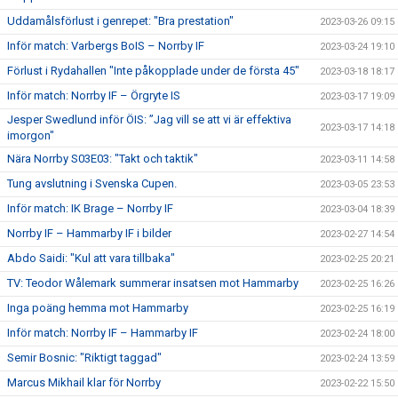
Uddamålsförlust i genrepet: "Bra prestation"
2023-03-26 09:15
Inför match: Varbergs BoIS – Norrby IF
2023-03-24 19:10
Förlust i Rydahallen "Inte påkopplade under de första 45"
2023-03-18 18:17
Inför match: Norrby IF – Örgryte IS
2023-03-17 19:09
Jesper Swedlund inför ÖIS: ”Jag vill se att vi är effektiva
2023-03-17 14:18
imorgon"
Nära Norrby S03E03: "Takt och taktik"
2023-03-11 14:58
Tung avslutning i Svenska Cupen.
2023-03-05 23:53
Inför match: IK Brage – Norrby IF
2023-03-04 18:39
Norrby IF – Hammarby IF i bilder
2023-02-27 14:54
Abdo Saidi: "Kul att vara tillbaka"
2023-02-25 20:21
TV: Teodor Wålemark summerar insatsen mot Hammarby
2023-02-25 16:26
Inga poäng hemma mot Hammarby
2023-02-25 16:19
Inför match: Norrby IF – Hammarby IF
2023-02-24 18:00
Semir Bosnic: "Riktigt taggad"
2023-02-24 13:59
Marcus Mikhail klar för Norrby
2023-02-22 15:50