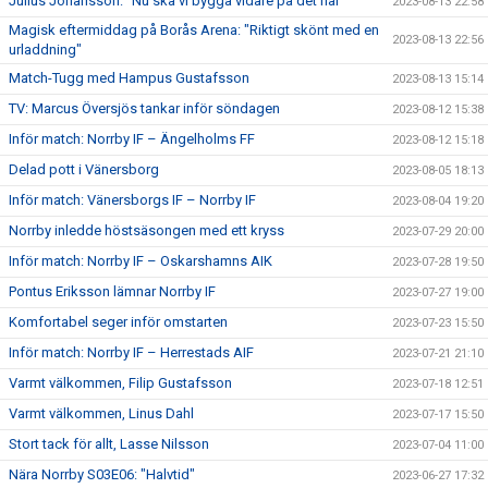
Julius Johansson: "Nu ska vi bygga vidare på det här"
2023-08-13 22:58
Magisk eftermiddag på Borås Arena: "Riktigt skönt med en
2023-08-13 22:56
urladdning"
Match-Tugg med Hampus Gustafsson
2023-08-13 15:14
TV: Marcus Översjös tankar inför söndagen
2023-08-12 15:38
Inför match: Norrby IF – Ängelholms FF
2023-08-12 15:18
Delad pott i Vänersborg
2023-08-05 18:13
Inför match: Vänersborgs IF – Norrby IF
2023-08-04 19:20
Norrby inledde höstsäsongen med ett kryss
2023-07-29 20:00
Inför match: Norrby IF – Oskarshamns AIK
2023-07-28 19:50
Pontus Eriksson lämnar Norrby IF
2023-07-27 19:00
Komfortabel seger inför omstarten
2023-07-23 15:50
Inför match: Norrby IF – Herrestads AIF
2023-07-21 21:10
Varmt välkommen, Filip Gustafsson
2023-07-18 12:51
Varmt välkommen, Linus Dahl
2023-07-17 15:50
Stort tack för allt, Lasse Nilsson
2023-07-04 11:00
Nära Norrby S03E06: "Halvtid"
2023-06-27 17:32