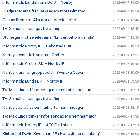
Inför match: Landskrona BoIS – Norrby IF
2022-09-17 19:00
Glädjescenerna från 3-0-segern mot Halmstad
2022-09-14 13:58
Gustav Broman: "Alla gör ett otroligt jobb"
2022-09-14 13:44
TV: Se målen som gav tre poäng
2022-09-14 13:42
Storseger mot serieledarna: "En oerhört bra känsla"
2022-09-14 13:30
Inför match: Norrby IF – Halmstads BK
2022-09-12 19:53
Norrby kryssade borta mot Örebro
2022-09-04 17:37
Inför match: Örebro SK – Norrby IF
2022-09-03 15:42
Norrby klara för gruppspelet i Svenska Cupen
2022-09-01 10:09
Inför match: Lunds BK – Norrby IF
2022-08-31 09:30
TV: Mak Lind inför onsdagens cupmatch mot Lund
2022-08-30 15:29
TV: Se målen som gav tre poäng
2022-08-29 12:58
Norrby upp på säker mark efter hemmaseger
2022-08-28 18:15
TV: Mak Linds tankar inför söndagens hemmamatch
2022-08-27 17:36
Inför match: Norrby IF – AFC Eskilstuna
2022-08-27 17:29
Klubbchef David Kryssman: "En Norrbyit ger sig aldrig"
2022-08-25 15:06