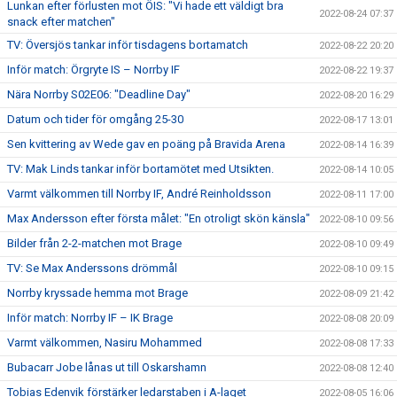
Lunkan efter förlusten mot ÖIS: "Vi hade ett väldigt bra
2022-08-24 07:37
snack efter matchen"
TV: Översjös tankar inför tisdagens bortamatch
2022-08-22 20:20
Inför match: Örgryte IS – Norrby IF
2022-08-22 19:37
Nära Norrby S02E06: "Deadline Day"
2022-08-20 16:29
Datum och tider för omgång 25-30
2022-08-17 13:01
Sen kvittering av Wede gav en poäng på Bravida Arena
2022-08-14 16:39
TV: Mak Linds tankar inför bortamötet med Utsikten.
2022-08-14 10:05
Varmt välkommen till Norrby IF, André Reinholdsson
2022-08-11 17:00
Max Andersson efter första målet: "En otroligt skön känsla"
2022-08-10 09:56
Bilder från 2-2-matchen mot Brage
2022-08-10 09:49
TV: Se Max Anderssons drömmål
2022-08-10 09:15
Norrby kryssade hemma mot Brage
2022-08-09 21:42
Inför match: Norrby IF – IK Brage
2022-08-08 20:09
Varmt välkommen, Nasiru Mohammed
2022-08-08 17:33
Bubacarr Jobe lånas ut till Oskarshamn
2022-08-08 12:40
Tobias Edenvik förstärker ledarstaben i A-laget
2022-08-05 16:06