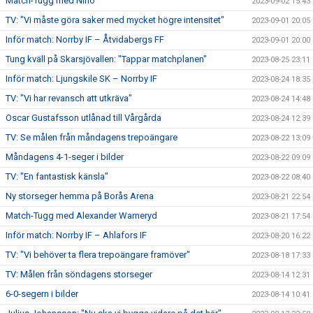
Match-Tugg med Nino
2023-09-02 15:43
TV: "Vi måste göra saker med mycket högre intensitet"
2023-09-01 20:05
Inför match: Norrby IF – Åtvidabergs FF
2023-09-01 20:00
Tung kväll på Skarsjövallen: "Tappar matchplanen"
2023-08-25 23:11
Inför match: Ljungskile SK – Norrby IF
2023-08-24 18:35
TV: "Vi har revansch att utkräva"
2023-08-24 14:48
Oscar Gustafsson utlånad till Vårgårda
2023-08-24 12:39
TV: Se målen från måndagens trepoängare
2023-08-22 13:09
Måndagens 4-1-seger i bilder
2023-08-22 09:09
TV: "En fantastisk känsla"
2023-08-22 08:40
Ny storseger hemma på Borås Arena
2023-08-21 22:54
Match-Tugg med Alexander Warneryd
2023-08-21 17:54
Inför match: Norrby IF – Ahlafors IF
2023-08-20 16:22
TV: "Vi behöver ta flera trepoängare framöver"
2023-08-18 17:33
TV: Målen från söndagens storseger
2023-08-14 12:31
6-0-segern i bilder
2023-08-14 10:41