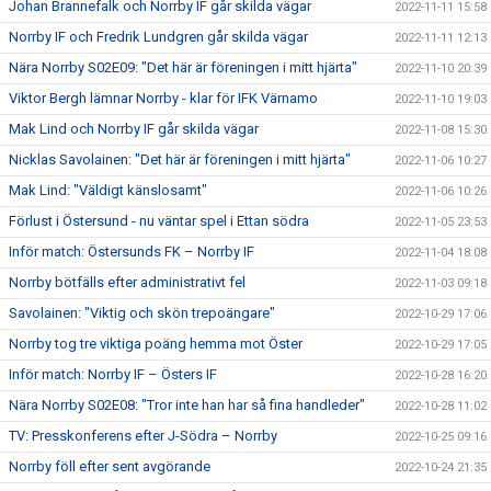
Johan Brannefalk och Norrby IF går skilda vägar
2022-11-11 15:58
Norrby IF och Fredrik Lundgren går skilda vägar
2022-11-11 12:13
Nära Norrby S02E09: "Det här är föreningen i mitt hjärta"
2022-11-10 20:39
Viktor Bergh lämnar Norrby - klar för IFK Värnamo
2022-11-10 19:03
Mak Lind och Norrby IF går skilda vägar
2022-11-08 15:30
Nicklas Savolainen: "Det här är föreningen i mitt hjärta"
2022-11-06 10:27
Mak Lind: "Väldigt känslosamt"
2022-11-06 10:26
Förlust i Östersund - nu väntar spel i Ettan södra
2022-11-05 23:53
Inför match: Östersunds FK – Norrby IF
2022-11-04 18:08
Norrby bötfälls efter administrativt fel
2022-11-03 09:18
Savolainen: "Viktig och skön trepoängare"
2022-10-29 17:06
Norrby tog tre viktiga poäng hemma mot Öster
2022-10-29 17:05
Inför match: Norrby IF – Östers IF
2022-10-28 16:20
Nära Norrby S02E08: "Tror inte han har så fina handleder"
2022-10-28 11:02
TV: Presskonferens efter J-Södra – Norrby
2022-10-25 09:16
Norrby föll efter sent avgörande
2022-10-24 21:35