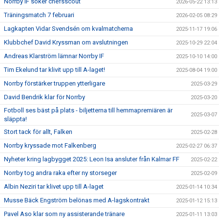
Norrby IF söker chefsscout
2026-05-22 13:13
Träningsmatch 7 februari
2026-02-05 08:29
Lagkapten Vidar Svendsén om kvalmatcherna
2025-11-17 19:06
Klubbchef David Kryssman om avslutningen
2025-10-29 22:04
Andreas Klarström lämnar Norrby IF
2025-10-10 14:00
Tim Ekelund tar klivit upp till A-laget!
2025-08-04 19:00
Norrby förstärker truppen ytterligare
2025-03-29
David Bendrik klar för Norrby
2025-03-20
Fotboll ses bäst på plats - biljetterna till hemmapremiären är
2025-03-07
släppta!
Stort tack för allt, Falken
2025-02-28
Norrby kryssade mot Falkenberg
2025-02-27 06:37
Nyheter kring lagbygget 2025: Leon Isa ansluter från Kalmar FF
2025-02-22
Norrby tog andra raka efter ny storseger
2025-02-09
Albin Neziri tar klivet upp till A-laget
2025-01-14 10:34
Musse Bäck Engström belönas med A-lagskontrakt
2025-01-12 15:13
Pavel Aso klar som ny assisterande tränare
2025-01-11 13:03