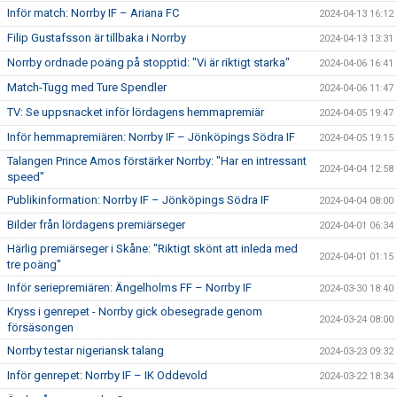
Inför match: Norrby IF – Ariana FC
2024-04-13 16:12
Filip Gustafsson är tillbaka i Norrby
2024-04-13 13:31
Norrby ordnade poäng på stopptid: "Vi är riktigt starka"
2024-04-06 16:41
Match-Tugg med Ture Spendler
2024-04-06 11:47
TV: Se uppsnacket inför lördagens hemmapremiär
2024-04-05 19:47
Inför hemmapremiären: Norrby IF – Jönköpings Södra IF
2024-04-05 19:15
Talangen Prince Amos förstärker Norrby: "Har en intressant
2024-04-04 12:58
speed"
Publikinformation: Norrby IF – Jönköpings Södra IF
2024-04-04 08:00
Bilder från lördagens premiärseger
2024-04-01 06:34
Härlig premiärseger i Skåne: "Riktigt skönt att inleda med
2024-04-01 01:15
tre poäng"
Inför seriepremiären: Ängelholms FF – Norrby IF
2024-03-30 18:40
Kryss i genrepet - Norrby gick obesegrade genom
2024-03-24 08:00
försäsongen
Norrby testar nigeriansk talang
2024-03-23 09:32
Inför genrepet: Norrby IF – IK Oddevold
2024-03-22 18:34