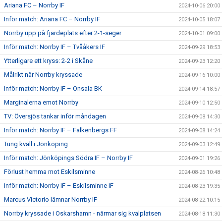
Ariana FC – Norrby IF
2024-10-06 20:00
Inför match: Ariana FC – Norrby IF
2024-10-05 18:07
Norrby upp på fjärdeplats efter 2-1-seger
2024-10-01 09:00
Inför match: Norrby IF – Tvååkers IF
2024-09-29 18:53
Ytterligare ett kryss: 2-2 i Skåne
2024-09-23 12:20
Målrikt när Norrby kryssade
2024-09-16 10:00
Inför match: Norrby IF – Onsala BK
2024-09-14 18:57
Marginalerna emot Norrby
2024-09-10 12:50
TV: Översjös tankar inför måndagen
2024-09-08 14:30
Inför match: Norrby IF – Falkenbergs FF
2024-09-08 14:24
Tung kväll i Jönköping
2024-09-03 12:49
Inför match: Jönköpings Södra IF – Norrby IF
2024-09-01 19:26
Förlust hemma mot Eskilsminne
2024-08-26 10:48
Inför match: Norrby IF – Eskilsminne IF
2024-08-23 19:35
Marcus Victorio lämnar Norrby IF
2024-08-22 10:15
Norrby kryssade i Oskarshamn - närmar sig kvalplatsen
2024-08-18 11:30