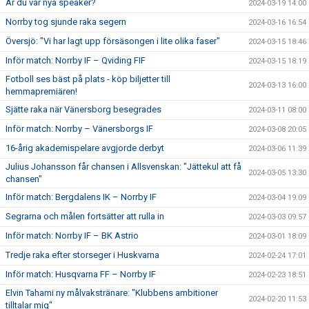
Är du vår nya speaker?
2024-03-19 14:00
Norrby tog sjunde raka segern
2024-03-16 16:54
Översjö: "Vi har lagt upp försäsongen i lite olika faser"
2024-03-15 18:46
Inför match: Norrby IF – Qviding FIF
2024-03-15 18:19
Fotboll ses bäst på plats - köp biljetter till
2024-03-13 16:00
hemmapremiären!
Sjätte raka när Vänersborg besegrades
2024-03-11 08:00
Inför match: Norrby – Vänersborgs IF
2024-03-08 20:05
16-årig akademispelare avgjorde derbyt
2024-03-06 11:39
Julius Johansson får chansen i Allsvenskan: "Jättekul att få
2024-03-05 13:30
chansen"
Inför match: Bergdalens IK – Norrby IF
2024-03-04 19:09
Segrarna och målen fortsätter att rulla in
2024-03-03 09:57
Inför match: Norrby IF – BK Astrio
2024-03-01 18:09
Tredje raka efter storseger i Huskvarna
2024-02-24 17:01
Inför match: Husqvarna FF – Norrby IF
2024-02-23 18:51
Elvin Tahami ny målvakstränare: "Klubbens ambitioner
2024-02-20 11:53
tilltalar mig"