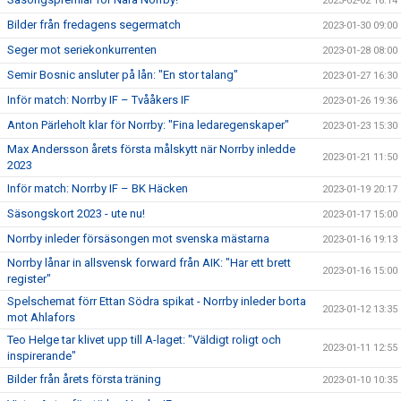
2023-02-02 16:14
Bilder från fredagens segermatch
2023-01-30 09:00
Seger mot seriekonkurrenten
2023-01-28 08:00
Semir Bosnic ansluter på lån: "En stor talang"
2023-01-27 16:30
Inför match: Norrby IF – Tvååkers IF
2023-01-26 19:36
Anton Pärleholt klar för Norrby: "Fina ledaregenskaper"
2023-01-23 15:30
Max Andersson årets första målskytt när Norrby inledde
2023-01-21 11:50
2023
Inför match: Norrby IF – BK Häcken
2023-01-19 20:17
Säsongskort 2023 - ute nu!
2023-01-17 15:00
Norrby inleder försäsongen mot svenska mästarna
2023-01-16 19:13
Norrby lånar in allsvensk forward från AIK: "Har ett brett
2023-01-16 15:00
register"
Spelschemat förr Ettan Södra spikat - Norrby inleder borta
2023-01-12 13:35
mot Ahlafors
Teo Helge tar klivet upp till A-laget: "Väldigt roligt och
2023-01-11 12:55
inspirerande"
Bilder från årets första träning
2023-01-10 10:35