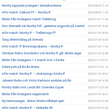
Norrby tappade poängen i slutsekunderna
2022-08-03 21:18
Inför match: Dalkurd FF – Norrby IF
2022-08-02 17:35
Bilder från lördagens match Trelleborg
2022-07-31 11:42
Stor dramatik när Norrby föll - gästerna avgjorde på övertid
2022-07-30 16:04
Inför match: Norrby IF – Trelleborgs FF
2022-07-29 18:56
Tung eftermiddag på Grimsta
2022-07-24 16:00
Inför match: IF Brommapojkarna – Norrby IF
2022-07-23 17:45
Christian Rubio Sivodedov och Norrby IF går skilda vägar
2022-07-20 20:48
Bilder från tisdagens 1-1-match mot J-Södra
2022-07-19 23:21
Delad pott på Borås Arena
2022-07-19 21:16
Inför match: Norrby IF – Jönköpings Södra IF
2022-07-18 18:52
Jaheem Burke och Victor Karlsson ansluter på lån
2022-07-18 16:08
Norrby ställs mot Lunds BK i Svenska Cupen
2022-07-12 07:00
Bilder från lördagens segermatch
2022-07-10 18:51
Ny hemmaseger - Anton Wede målskytt igen
2022-07-09 22:30
Inför match: Norrby IF – Västerås SK
2022-07-09 07:40