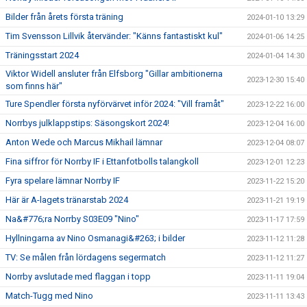
Bilder från årets första träning
2024-01-10 13:29
Tim Svensson Lillvik återvänder: "Känns fantastiskt kul"
2024-01-06 14:25
Träningsstart 2024
2024-01-04 14:30
Viktor Widell ansluter från Elfsborg "Gillar ambitionerna
2023-12-30 15:40
som finns här"
Ture Spendler första nyförvärvet inför 2024: "Vill framåt"
2023-12-22 16:00
Norrbys julklappstips: Säsongskort 2024!
2023-12-04 16:00
Anton Wede och Marcus Mikhail lämnar
2023-12-04 08:07
Fina siffror för Norrby IF i Ettanfotbolls talangkoll
2023-12-01 12:23
Fyra spelare lämnar Norrby IF
2023-11-22 15:20
Här är A-lagets tränarstab 2024
2023-11-21 19:19
Na&#776;ra Norrby S03E09 "Nino"
2023-11-17 17:59
Hyllningarna av Nino Osmanagi&#263; i bilder
2023-11-12 11:28
TV: Se målen från lördagens segermatch
2023-11-12 11:27
Norrby avslutade med flaggan i topp
2023-11-11 19:04
Match-Tugg med Nino
2023-11-11 13:43