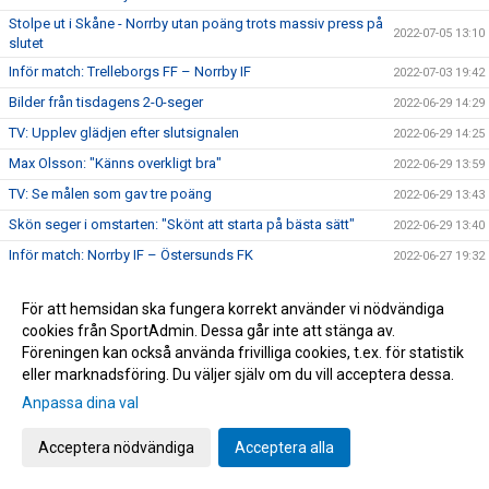
Stolpe ut i Skåne - Norrby utan poäng trots massiv press på
2022-07-05 13:10
slutet
Inför match: Trelleborgs FF – Norrby IF
2022-07-03 19:42
Bilder från tisdagens 2-0-seger
2022-06-29 14:29
TV: Upplev glädjen efter slutsignalen
2022-06-29 14:25
Max Olsson: "Känns overkligt bra"
2022-06-29 13:59
TV: Se målen som gav tre poäng
2022-06-29 13:43
Skön seger i omstarten: "Skönt att starta på bästa sätt"
2022-06-29 13:40
Inför match: Norrby IF – Östersunds FK
2022-06-27 19:32
U21: Uddamålsförlust hemma mot Utsikten
2022-06-21 11:03
För att hemsidan ska fungera korrekt använder vi nödvändiga
Nära Norrby S02E05: "#23"
2022-06-17 13:39
cookies från SportAdmin. Dessa går inte att stänga av.
Melvin Andersson och Norrby IF går skilda vägar
2022-06-16 17:59
Föreningen kan också använda frivilliga cookies, t.ex. för statistik
eller marknadsföring. Du väljer själv om du vill acceptera dessa.
Norrby inledde lägret med ett kryss mot Varberg
2022-06-16 16:56
Anpassa dina val
Anton Cajtoft förlänger med Norrby: "Trivs väldigt bra här"
2022-06-15 17:00
Bilder från träningsveckan
2022-06-10 09:20
Acceptera nödvändiga
Acceptera alla
Inga poäng när Norrby avslutade vårsäsongen
2022-05-28 15:13