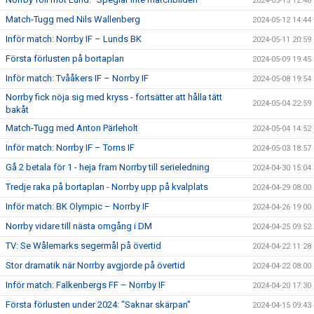
2024-05-13 12:48
Match-Tugg med Nils Wallenberg
2024-05-12 14:44
Inför match: Norrby IF – Lunds BK
2024-05-11 20:59
Första förlusten på bortaplan
2024-05-09 19:45
Inför match: Tvååkers IF – Norrby IF
2024-05-08 19:54
Norrby fick nöja sig med kryss - fortsätter att hålla tätt
2024-05-04 22:59
bakåt
Match-Tugg med Anton Pärleholt
2024-05-04 14:52
Inför match: Norrby IF – Torns IF
2024-05-03 18:57
Gå 2 betala för 1 - heja fram Norrby till serieledning
2024-04-30 15:04
Tredje raka på bortaplan - Norrby upp på kvalplats
2024-04-29 08:00
Inför match: BK Olympic – Norrby IF
2024-04-26 19:00
Norrby vidare till nästa omgång i DM
2024-04-25 09:52
TV: Se Wålemarks segermål på övertid
2024-04-22 11:28
Stor dramatik när Norrby avgjorde på övertid
2024-04-22 08:00
Inför match: Falkenbergs FF – Norrby IF
2024-04-20 17:30
Första förlusten under 2024: "Saknar skärpan"
2024-04-15 09:43