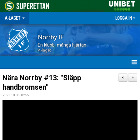
A-LAGET
LOGGA IN
Norrby IF
En klubb, många hjärtan
A-laget
HEM
Nära Norrby #13: "Släpp
<
>
handbromsen"
NYHETER
2021-10-06 18:55
MATCHER
TRUPPEN
KALENDER