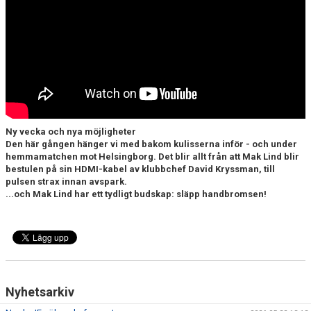
DOKUMENT
BILDARKIV
BILDER 2025
TABELL ETTAN SÖDRA 2025
Ny vecka och nya möjligheter
Den här gången hänger vi med bakom kulisserna inför - och under
hemmamatchen mot Helsingborg.
Det blir allt från att Mak Lind blir
bestulen på sin HDMI-kabel av klubbchef David Kryssman, till
pulsen strax innan avspark.
...och Mak Lind har ett tydligt budskap: släpp handbromsen!
Nyhetsarkiv