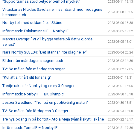
"Supportrarnas stöd betyder oerhört mycket"
2023-05-11 16:13
Vi tackar av Nicklas Savolainen i samband med fredagens
2023-05-08 13:55
hemmamatch
Norrby föll med uddamålet i Skåne
2023-05-06 18:38
Inför match: Eskilsminne IF – Norrby IF
2023-05-05 19:32
Marcus Översjö: "Vi vill bygga vidare på det vi gjorde
2023-05-05 15:01
senast"
Nära Norrby S03E04: "Det stannar inte idag heller"
2023-05-04 20:24
Bilder från måndagens segermatch
2023-05-02 14:30
TV: Se målen från måndagens seger
2023-05-02 12:05
"Kul att allt hårt slit lönar sig"
2023-05-01 19:31
Tredje raka när Norrby tog en ny 3-0-seger
2023-05-01 18:05
Inför match: Norrby IF – BK Olympic
2023-04-30 18:18
Jesper Swedlund: "Tror på en publikvänlig match"
2023-04-30 13:51
TV: Se målen från lördagens 3-0-seger
2023-04-23 15:00
Tre nya poäng in på kontot - Atola Meja tvåmålskytt i skåne
2023-04-22 18:17
Inför match: Torns IF – Norrby IF
2023-04-21 17:30