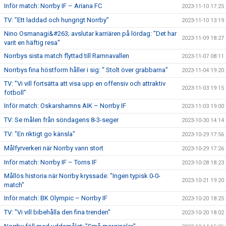
Inför match: Norrby IF – Ariana FC
2023-11-10 17:25
TV: ”Ett laddad och hungrigt Norrby”
2023-11-10 13:19
Nino Osmanagi&#263; avslutar karriären på lördag: "Det har
2023-11-09 18:27
varit en häftig resa"
Norrbys sista match flyttad till Ramnavallen
2023-11-07 08:11
Norrbys fina höstform håller i sig: " Stolt över grabbarna"
2023-11-04 19:20
TV: ”Vi vill fortsätta att visa upp en offensiv och attraktiv
2023-11-03 19:15
fotboll”
Inför match: Oskarshamns AIK – Norrby IF
2023-11-03 19:00
TV: Se målen från söndagens 8-3-seger
2023-10-30 14:14
TV: "En riktigt go känsla"
2023-10-29 17:56
Målfyrverkeri när Norrby vann stort
2023-10-29 17:26
Inför match: Norrby IF – Torns IF
2023-10-28 18:23
Mållös historia när Norrby kryssade: "Ingen typisk 0-0-
2023-10-21 19:20
match"
Inför match: BK Olympic – Norrby IF
2023-10-20 18:25
TV: "Vi vill bibehålla den fina trenden"
2023-10-20 18:02