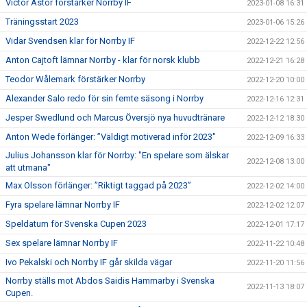
Victor Astor förstärker Norrby IF
2023-01-08 16:31
Träningsstart 2023
2023-01-06 15:26
Vidar Svendsen klar för Norrby IF
2022-12-22 12:56
Anton Cajtoft lämnar Norrby - klar för norsk klubb
2022-12-21 16:28
Teodor Wålemark förstärker Norrby
2022-12-20 10:00
Alexander Salo redo för sin femte säsong i Norrby
2022-12-16 12:31
Jesper Swedlund och Marcus Översjö nya huvudtränare
2022-12-12 18:30
Anton Wede förlänger: ”Väldigt motiverad inför 2023"
2022-12-09 16:33
Julius Johansson klar för Norrby: "En spelare som älskar
2022-12-08 13:00
att utmana"
Max Olsson förlänger: ”Riktigt taggad på 2023”
2022-12-02 14:00
Fyra spelare lämnar Norrby IF
2022-12-02 12:07
Speldatum för Svenska Cupen 2023
2022-12-01 17:17
Sex spelare lämnar Norrby IF
2022-11-22 10:48
Ivo Pekalski och Norrby IF går skilda vägar
2022-11-20 11:56
Norrby ställs mot Abdos Saidis Hammarby i Svenska
2022-11-13 18:07
Cupen.