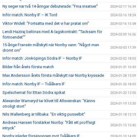
Ny seger när två 14-åringar debuterade: "Fina insatser"
2024-02-17 16:34
Inför match: Norrby IF – IK Tord
2024-02-16 18:24
Viktor Widell: "Fortsätta med det vi har pratat om"
2024-02-16 15:58
Lendi Haziraj belönas med A-lagskontrakt: "Tacksam för
2024-02-09 16:56
förtroendet""
15-årige Fransén målskytt när Norrby vann: "Något man
2024-02-03 17:39
drömt om"
Inför match: Jönköpings Södra IF – Norrby IF
2024-02-02 18:03
Bilder från årets första match
2024-01-31 10:43
Max Andersson årets första målskytt när Norrby kryssade
2024-01-28 13:09
Inför match: Norrby IF – Tvååkers IF
2024-01-26 18:03
Spelschemat för Ettan Södra spikat
2024-01-20 12:00
Alexander Warneryd tar klivet till Allsvenskan: "Känns
2024-01-19 13:30
otroligt stort"
Nils Wallenberg är tillbaka: "En viktig pusselbit"
2024-01-18 12:19
Andreas Hansen förstärker Norrby: "Fått ett proffsigt
2024-01-15 15:45
intryck"
Norrby inleder försäsongen mot Tvååkers IF
2024-01-10 14:00