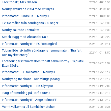
Tack för allt, Max Olsson
2024-11-18 10:53
Norrby avslutade 2024 med ett kryss
2024-11-11 08:00
Inför match: Lunds BK – Norrby IF
2024-11-10 08:00
TV: Se målen från söndagens 2-0-seger
2024-11-04 10:36
Norrby säkrade kontraktet
2024-11-04 10:30
Match-Tugg med Alexander Salo
2024-11-03 13:26
Inför match: Norrby IF – FC Rosengård
2024-11-02 11:41
Tobias Edenvik inför söndagens hemmamatch: "Bra fart
2024-11-01 18:50
och mycket energi"
Förändringar i tränarstaben för att säkra Norrby IF:s plats i
2024-10-27 16:32
Ettan Södra
Inför match: FC Trollhättan – Norrby IF
2024-10-25 19:17
Norrby tog tre sköna - och viktiga poäng
2024-10-21 13:12
Inför match: Norrby IF – BK Olympic
2024-10-19 17:00
Tung eftermiddag på Borås Arena
2024-10-14 10:13
Inför match: Norrby IF - Ängelholms FF
2024-10-13 10:49
Varmt välkomna till Samhällsmatchen
2024-10-08 13:34