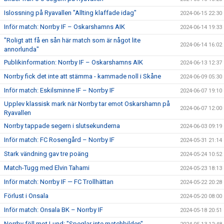
Islossning på Ryavallen "Allting klaffade idag"
2024-06-15 22:30
Inför match: Norrby IF – Oskarshamns AIK
2024-06-14 19:33
"Roligt att få en sån här match som är något lite
2024-06-14 16:02
annorlunda"
Publikinformation: Norrby IF – Oskarshamns AIK
2024-06-13 12:37
Norrby fick det inte att stämma - kammade noll i Skåne
2024-06-09 05:30
Inför match: Eskilsminne IF – Norrby IF
2024-06-07 19:10
Upplev klassisk mark när Norrby tar emot Oskarshamn på
2024-06-07 12:00
Ryavallen
Norrby tappade segern i slutsekunderna
2024-06-03 09:19
Inför match: FC Rosengård – Norrby IF
2024-05-31 21:14
Stark vändning gav tre poäng
2024-05-24 10:52
Match-Tugg med Elvin Tahami
2024-05-23 18:13
Inför match: Norrby IF — FC Trollhättan
2024-05-22 20:28
Förlust i Onsala
2024-05-20 08:00
Inför match: Onsala BK – Norrby IF
2024-05-18 20:51
Norrby föll mot Lund: "Speglar inte matchbilden"