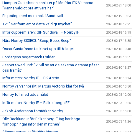
Hampus Gustafsson ansluter på lån från IFK Värnamo:
2023-02-21 18:00
"Känns väldigt bra att vara här"
En poäng med mersmak i Sundsvall
2023-02-19 19:53
TV: " Ser fram emot detta väldigt mycket"
2023-02-18 17:21
Inför cuppremiären: GIF Sundsvall – Norrby IF
2023-02-18 16:15
Nära Norrby S03E03: "Beep, Beep, Beep"
2023-02-17 13:35
Oscar Gustafsson tar klivet upp till A-laget.
2023-02-16 10:48
Lördagens segermatch i bilder
2023-02-13 10:51
Jesper Swedlund: ”Vi vill se att de sakerna vi tränar på tar
2023-02-10 18:27
oss framåt”
Inför match: Norrby IF – BK Astrio
2023-02-10 18:14
Norrby värvar norskt: Marcus Victorio klar för två
2023-02-10 13:50
Norrby föll med uddamålet
2023-02-05 12:00
Inför match: Norrby IF – Falkenbergs FF
2023-02-03 19:25
Jakob Andersson förstärker Norrby
2023-02-03 16:00
Olle Backlund inför Falkenberg: "Jag har höga
2023-02-03 11:26
förhoppningar inför den matchen"
Säsongspremiär för Nära Norrby!