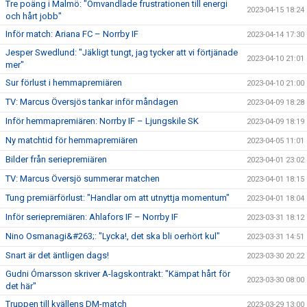
Tre poäng i Malmö: "Omvandlade frustrationen till energi
2023-04-15 18:24
och hårt jobb"
Inför match: Ariana FC – Norrby IF
2023-04-14 17:30
Jesper Swedlund: "Jäkligt tungt, jag tycker att vi förtjänade
2023-04-10 21:01
mer"
Sur förlust i hemmapremiären
2023-04-10 21:00
TV: Marcus Översjös tankar inför måndagen
2023-04-09 18:28
Inför hemmapremiären: Norrby IF – Ljungskile SK
2023-04-09 18:19
Ny matchtid för hemmapremiären
2023-04-05 11:01
Bilder från seriepremiären
2023-04-01 23:02
TV: Marcus Översjö summerar matchen
2023-04-01 18:15
Tung premiärförlust: "Handlar om att utnyttja momentum"
2023-04-01 18:04
Inför seriepremiären: Ahlafors IF – Norrby IF
2023-03-31 18:12
Nino Osmanagi&#263;: "Lycka!, det ska bli oerhört kul"
2023-03-31 14:51
Snart är det äntligen dags!
2023-03-30 20:22
Gudni Ómarsson skriver A-lagskontrakt: "Kämpat hårt för
2023-03-30 08:00
det här"
Truppen till kvällens DM-match
2023-03-29 13:00