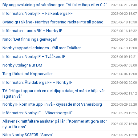
Blytung avslutning på vårsäsongen: "Vi faller ihop efter 0-2"
2023-06-21 21:40
Inför match: Norrby IF – Falkenbergs FF
2023-06-20 18:07
Svängigt i Skåne - Norrbys forcering räckte inte till poäng
2023-06-18 10:30
Inför match: Lunds BK – Norrby IF
2023-06-16 16:32
Nino: "Det finns inga genvägar"
2023-06-10 20:48
Norrby tappade ledningen - föll mot Tvååker
2023-06-10 19:00
Inför match: Norrby IF – Tvååkers IF
2023-06-09 19:21
Norrby utslagna ur DM
2023-06-07 08:00
Tung förlust på Kopparvallen
2023-06-04 12:00
Inför match: Åtvidabergs FF – Norrby IF
2023-06-02 20:00
TV: "Höga toppar och en del djupa dalar, vi måste höja vår
2023-06-02 11:12
lägstanivå"
Norrby IF kom inte upp i nivå - kryssade mot Vänersborg
2023-05-29 23:28
Inför match: Norrby IF – Vänersborgs IF
2023-05-28 19:25
Allsvensk mittfältare ansluter på lån: "Kommer att göra stor
2023-05-27 16:00
nytta för oss"
Nära Norrby S03E05: "Savvo"
2023-05-25 15:28