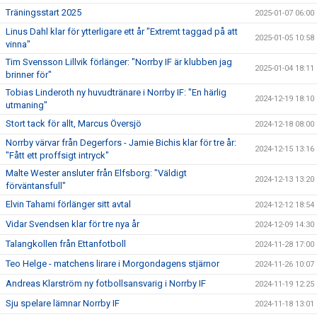
Träningsstart 2025
2025-01-07 06:00
Linus Dahl klar för ytterligare ett år "Extremt taggad på att
2025-01-05 10:58
vinna"
Tim Svensson Lillvik förlänger: "Norrby IF är klubben jag
2025-01-04 18:11
brinner för"
Tobias Linderoth ny huvudtränare i Norrby IF: "En härlig
2024-12-19 18:10
utmaning"
Stort tack för allt, Marcus Översjö
2024-12-18 08:00
Norrby värvar från Degerfors - Jamie Bichis klar för tre år:
2024-12-15 13:16
"Fått ett proffsigt intryck"
Malte Wester ansluter från Elfsborg: "Väldigt
2024-12-13 13:20
förväntansfull"
Elvin Tahami förlänger sitt avtal
2024-12-12 18:54
Vidar Svendsen klar för tre nya år
2024-12-09 14:30
Talangkollen från Ettanfotboll
2024-11-28 17:00
Teo Helge - matchens lirare i Morgondagens stjärnor
2024-11-26 10:07
Andreas Klarström ny fotbollsansvarig i Norrby IF
2024-11-19 12:25
Sju spelare lämnar Norrby IF
2024-11-18 13:01