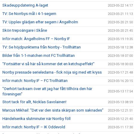
Skadeuppdatering A-laget
2023-05-22 14:17
TV: Se Norrbys mål i 4-1-segern
2023-05-21 11:13
TV: Upplev glädjen efter segern i Ängelholm
2023-05-20 21:50
Skön trepoängare i Skåne
2023-05-20 21:45
Inför match: Ängelholms FF – Norrby IF
2023-05-19 19:35
TV: Se höjdpunkterna från Norrby - Trollhättan
2023-05-18 12:38
Bilder från 1-1-matchen mot FC Trollhättan
2023-05-18 07:00
"Fortsätter vi så här så kommer det en ketchupeffekt"
2023-05-18 00:03
Norrby pressade serieledarna - fick nöja sig med ett kryss
2023-05-17 21:48
Inför match: Norrby IF – FC Trollhättan
2023-05-16 20:15
"Oerhört tacksam över att jag har fått tillhöra den här
2023-05-13 17:54
föreningen"
Stort tack för allt, Nicklas Savolainen!
2023-05-13 08:59
Marcus Mikhail: "Det var den sista skärpan som saknades"
2023-05-12 21:51
Händelserika slutminuter när Norrby föll
2023-05-12 21:40
Inför match: Norrby IF – IK Oddevold
2023-05-11 17:30