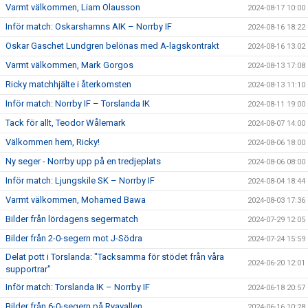
Varmt välkommen, Liam Olausson
2024-08-17 10:00
Inför match: Oskarshamns AIK – Norrby IF
2024-08-16 18:22
Oskar Gaschet Lundgren belönas med A-lagskontrakt
2024-08-16 13:02
Varmt välkommen, Mark Gorgos
2024-08-13 17:08
Ricky matchhjälte i återkomsten
2024-08-13 11:10
Inför match: Norrby IF – Torslanda IK
2024-08-11 19:00
Tack för allt, Teodor Wålemark
2024-08-07 14:00
Välkommen hem, Ricky!
2024-08-06 18:00
Ny seger - Norrby upp på en tredjeplats
2024-08-06 08:00
Inför match: Ljungskile SK – Norrby IF
2024-08-04 18:44
Varmt välkommen, Mohamed Bawa
2024-08-03 17:36
Bilder från lördagens segermatch
2024-07-29 12:05
Bilder från 2-0-segern mot J-Södra
2024-07-24 15:59
Delat pott i Torslanda: "Tacksamma för stödet från våra
2024-06-20 12:01
supportrar"
Inför match: Torslanda IK – Norrby IF
2024-06-18 20:57
Bilder från 6-0-segern på Ryavallen
2024-06-16 10:28