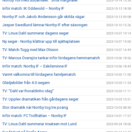
Norrby föll med uddamålet: "Små marginaler"
2023-10-14 15:26
Inför match: IK Oddevold – Norrby IF
2023-10-13 18:58
Norrby IF och Jakob Andersson går skilda vägar
2023-10-13 09:08
Jesper Swedlund lämnar Norrby IF efter säsongen
2023-10-10 15:26
TV: Linus Dahl summerar dagens seger
2023-10-07 19:14
Ny seger - Norrby klättrar upp till sjätteplatsen
2023-10-07 19:00
TV: Match-Tugg med Max Olsson
2023-10-07 14:49
TV: Marcus Översjös tankar inför lördagens hemmamatch
2023-10-06 18:56
Inför match: Norrby IF – Eskilsminne IF
2023-10-06 18:49
Varmt välkomna till lördagens familjematch
2023-10-05 11:00
Glädjebilder från 4-3-segern
2023-10-03 11:53
TV: "Dahl var Ronaldinho idag"
2023-10-03 11:11
TV: Upplev dramatiken från gårdagens seger
2023-10-03 10:51
Stor dramatik när Norrby tog tre poäng
2023-10-03 08:30
Inför match: FC Trollhättan – Norrby IF
2023-10-01 17:57
TV: Linus Dahl summerar insatsen mot Lund
2023-09-24 18:06