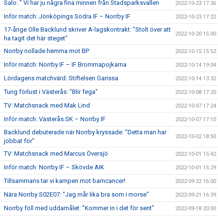
Salo: " Vi har ju några fina minnen från Stadsparksvallen
2022-10-23 17:36
Inför match: Jönköpings Södra IF – Norrby IF
2022-10-23 17:22
17-årige Olle Backlund skriver A-lagskontrakt: "Stolt över att
2022-10-20 15:00
ha tagit det här steget"
Norrby nollade hemma mot BP
2022-10-15 15:52
Inför match: Norrby IF – IF Brommapojkarna
2022-10-14 19:04
Lördagens matchvärd: Stiftelsen Garissa
2022-10-14 13:32
Tung förlust i Västerås: "Blir fega"
2022-10-08 17:20
TV: Matchsnack med Mak Lind
2022-10-07 17:24
Inför match: Västerås SK – Norrby IF
2022-10-07 17:10
Backlund debuterade när Norrby kryssade: "Detta man har
2022-10-02 18:50
jobbat för"
TV: Matchsnack med Marcus Översjö
2022-10-01 15:42
Inför match: Norrby IF – Skövde AIK
2022-10-01 15:29
Tillsammans tar vi kampen mot barncancer!
2022-09-22 16:00
Nära Norrby S02E07: "Jag mår lika bra som i morse"
2022-09-21 16:39
Norrby föll med uddamålet: "Kommer in i det för sent"
2022-09-18 20:00