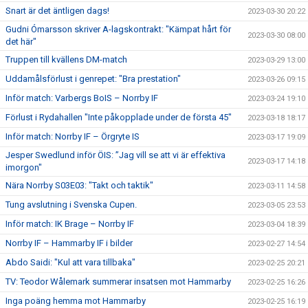
Snart är det äntligen dags!
2023-03-30 20:22
Gudni Ómarsson skriver A-lagskontrakt: "Kämpat hårt för
2023-03-30 08:00
det här"
Truppen till kvällens DM-match
2023-03-29 13:00
Uddamålsförlust i genrepet: "Bra prestation"
2023-03-26 09:15
Inför match: Varbergs BoIS – Norrby IF
2023-03-24 19:10
Förlust i Rydahallen "Inte påkopplade under de första 45"
2023-03-18 18:17
Inför match: Norrby IF – Örgryte IS
2023-03-17 19:09
Jesper Swedlund inför ÖIS: ”Jag vill se att vi är effektiva
2023-03-17 14:18
imorgon"
Nära Norrby S03E03: "Takt och taktik"
2023-03-11 14:58
Tung avslutning i Svenska Cupen.
2023-03-05 23:53
Inför match: IK Brage – Norrby IF
2023-03-04 18:39
Norrby IF – Hammarby IF i bilder
2023-02-27 14:54
Abdo Saidi: "Kul att vara tillbaka"
2023-02-25 20:21
TV: Teodor Wålemark summerar insatsen mot Hammarby
2023-02-25 16:26
Inga poäng hemma mot Hammarby
2023-02-25 16:19