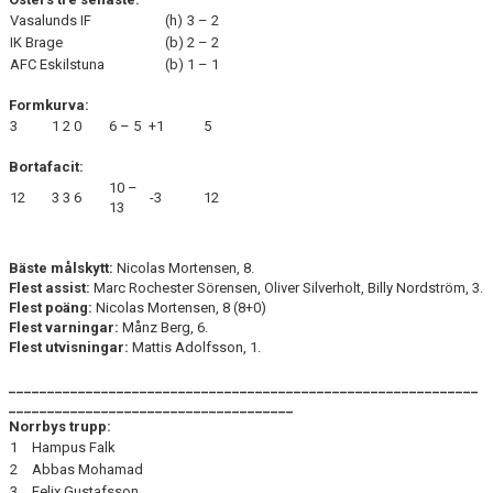
Vasalunds IF
(h)
3 – 2
IK Brage
(b)
2 – 2
AFC Eskilstuna
(b)
1 – 1
Formkurva:
3
1
2
0
6 – 5
+1
5
Bortafacit:
10 –
12
3
3
6
-3
12
13
Bäste målskytt:
Nicolas Mortensen, 8.
Flest assist:
Marc Rochester Sörensen, Oliver Silverholt, Billy Nordström, 3.
Flest poäng:
Nicolas Mortensen, 8 (8+0)
Flest varningar:
Månz Berg, 6.
Flest utvisningar:
Mattis Adolfsson, 1.
_____________________________________________________________
_____________________________________
Norrbys trupp:
1
Hampus Falk
2
Abbas Mohamad
3
Felix Gustafsson