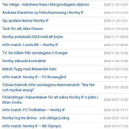
Teo Helge - matchens lirare i Morgondagens stjärnor
2024-11-26 10:07
Andreas Klarström ny fotbollsansvarig i Norrby IF
2024-11-19 12:25
Sju spelare lämnar Norrby IF
2024-11-18 13:01
Tack för allt, Max Olsson
2024-11-18 10:53
Norrby avslutade 2024 med ett kryss
2024-11-11 08:00
Inför match: Lunds BK – Norrby IF
2024-11-10 08:00
TV: Se målen från söndagens 2-0-seger
2024-11-04 10:36
Norrby säkrade kontraktet
2024-11-04 10:30
Match-Tugg med Alexander Salo
2024-11-03 13:26
Inför match: Norrby IF – FC Rosengård
2024-11-02 11:41
Tobias Edenvik inför söndagens hemmamatch: "Bra fart
2024-11-01 18:50
och mycket energi"
Förändringar i tränarstaben för att säkra Norrby IF:s plats i
2024-10-27 16:32
Ettan Södra
Inför match: FC Trollhättan – Norrby IF
2024-10-25 19:17
Norrby tog tre sköna - och viktiga poäng
2024-10-21 13:12
Inför match: Norrby IF – BK Olympic
2024-10-19 17:00