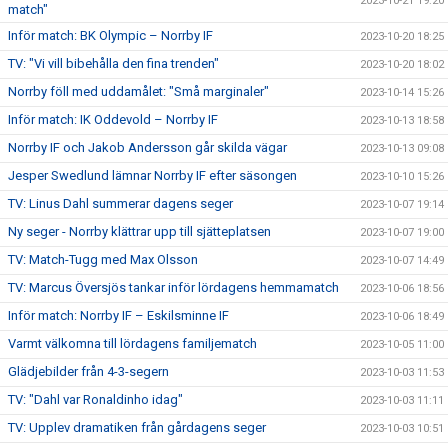
2023-10-21 19:20
match"
Inför match: BK Olympic – Norrby IF
2023-10-20 18:25
TV: "Vi vill bibehålla den fina trenden"
2023-10-20 18:02
Norrby föll med uddamålet: "Små marginaler"
2023-10-14 15:26
Inför match: IK Oddevold – Norrby IF
2023-10-13 18:58
Norrby IF och Jakob Andersson går skilda vägar
2023-10-13 09:08
Jesper Swedlund lämnar Norrby IF efter säsongen
2023-10-10 15:26
TV: Linus Dahl summerar dagens seger
2023-10-07 19:14
Ny seger - Norrby klättrar upp till sjätteplatsen
2023-10-07 19:00
TV: Match-Tugg med Max Olsson
2023-10-07 14:49
TV: Marcus Översjös tankar inför lördagens hemmamatch
2023-10-06 18:56
Inför match: Norrby IF – Eskilsminne IF
2023-10-06 18:49
Varmt välkomna till lördagens familjematch
2023-10-05 11:00
Glädjebilder från 4-3-segern
2023-10-03 11:53
TV: "Dahl var Ronaldinho idag"
2023-10-03 11:11
TV: Upplev dramatiken från gårdagens seger
2023-10-03 10:51