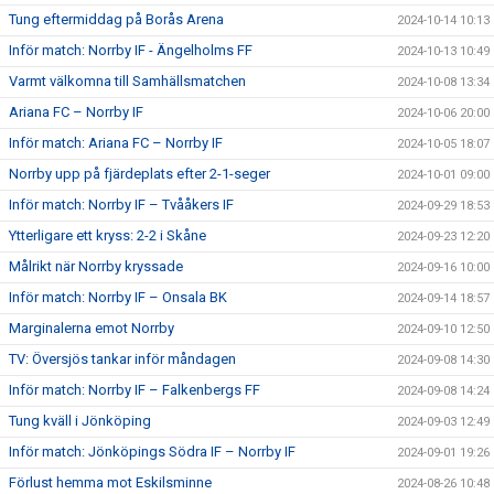
Tung eftermiddag på Borås Arena
2024-10-14 10:13
Inför match: Norrby IF - Ängelholms FF
2024-10-13 10:49
Varmt välkomna till Samhällsmatchen
2024-10-08 13:34
Ariana FC – Norrby IF
2024-10-06 20:00
Inför match: Ariana FC – Norrby IF
2024-10-05 18:07
Norrby upp på fjärdeplats efter 2-1-seger
2024-10-01 09:00
Inför match: Norrby IF – Tvååkers IF
2024-09-29 18:53
Ytterligare ett kryss: 2-2 i Skåne
2024-09-23 12:20
Målrikt när Norrby kryssade
2024-09-16 10:00
Inför match: Norrby IF – Onsala BK
2024-09-14 18:57
Marginalerna emot Norrby
2024-09-10 12:50
TV: Översjös tankar inför måndagen
2024-09-08 14:30
Inför match: Norrby IF – Falkenbergs FF
2024-09-08 14:24
Tung kväll i Jönköping
2024-09-03 12:49
Inför match: Jönköpings Södra IF – Norrby IF
2024-09-01 19:26
Förlust hemma mot Eskilsminne
2024-08-26 10:48