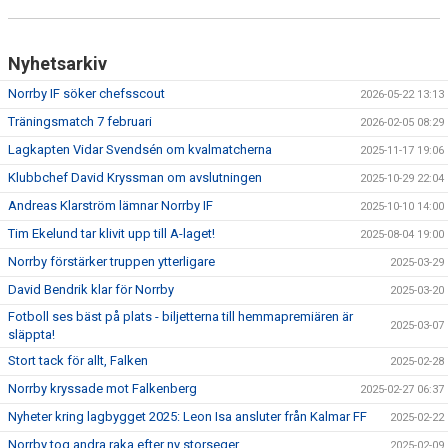
Nyhetsarkiv
Norrby IF söker chefsscout
2026-05-22 13:13
Träningsmatch 7 februari
2026-02-05 08:29
Lagkapten Vidar Svendsén om kvalmatcherna
2025-11-17 19:06
Klubbchef David Kryssman om avslutningen
2025-10-29 22:04
Andreas Klarström lämnar Norrby IF
2025-10-10 14:00
Tim Ekelund tar klivit upp till A-laget!
2025-08-04 19:00
Norrby förstärker truppen ytterligare
2025-03-29
David Bendrik klar för Norrby
2025-03-20
Fotboll ses bäst på plats - biljetterna till hemmapremiären är
2025-03-07
släppta!
Stort tack för allt, Falken
2025-02-28
Norrby kryssade mot Falkenberg
2025-02-27 06:37
Nyheter kring lagbygget 2025: Leon Isa ansluter från Kalmar FF
2025-02-22
Norrby tog andra raka efter ny storseger
2025-02-09