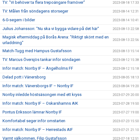
TV: "Vi behöver ta flera trepoängare framöver"
2023-08-18 17:33
TV: Målen från söndagens storseger
2023-08-14 12:31
6-0-segern i bilder
2023-08-14 10:41
Julius Johansson: "Nu ska vi bygga vidare på det här"
2023-08-13 22:58
Magisk eftermiddag på Borås Arena: "Riktigt skönt med en
2023-08-13 22:56
urladdning"
Match-Tugg med Hampus Gustafsson
2023-08-13 15:14
TV: Marcus Översjös tankar inför söndagen
2023-08-12 15:38
Inför match: Norrby IF – Ängelholms FF
2023-08-12 15:18
Delad pott i Vänersborg
2023-08-05 18:13
Inför match: Vänersborgs IF – Norrby IF
2023-08-04 19:20
Norrby inledde höstsäsongen med ett kryss
2023-07-29 20:00
Inför match: Norrby IF – Oskarshamns AIK
2023-07-28 19:50
Pontus Eriksson lämnar Norrby IF
2023-07-27 19:00
Komfortabel seger inför omstarten
2023-07-23 15:50
Inför match: Norrby IF – Herrestads AIF
2023-07-21 21:10
Varmt välkommen, Filip Gustafsson
2023-07-18 12:51