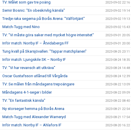
TV: Målet som gav tre poäng
2023-09-02 22:16
Semir Bosnic: "En obeskrivlig känsla"
2023-09-02 19:14
Tredje raka segerna på Borås Arena: "Välförtjänt"
2023-09-02 19:13
Match-Tugg med Nino
2023-09-02 15:43
TV: "Vi måste göra saker med mycket högre intensitet"
2023-09-01 20:05
Inför match: Norrby IF – Åtvidabergs FF
2023-09-01 20:00
Tung kväll på Skarsjövallen: "Tappar matchplanen"
2023-08-25 23:11
Inför match: Ljungskile SK – Norrby IF
2023-08-24 18:35
TV: "Vi har revansch att utkräva"
2023-08-24 14:48
Oscar Gustafsson utlånad till Vårgårda
2023-08-24 12:39
TV: Se målen från måndagens trepoängare
2023-08-22 13:09
Måndagens 4-1-seger i bilder
2023-08-22 09:09
TV: "En fantastisk känsla"
2023-08-22 08:40
Ny storseger hemma på Borås Arena
2023-08-21 22:54
Match-Tugg med Alexander Warneryd
2023-08-21 17:54
Inför match: Norrby IF – Ahlafors IF
2023-08-20 16:22