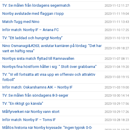
TV: Se målen från lördagens segermatch
2023-11-12 11:27
Norrby avslutade med flaggan i topp
2023-11-11 19:04
Match-Tugg med Nino
2023-11-11 13:43
Inför match: Norrby IF – Ariana FC
2023-11-10 17:25
TV: ”Ett laddad och hungrigt Norrby”
2023-11-10 13:19
Nino Osmanagi&#263; avslutar karriären på lördag: "Det har
2023-11-09 18:27
varit en häftig resa"
Norrbys sista match flyttad till Ramnavallen
2023-11-07 08:11
Norrbys fina höstform håller i sig: " Stolt över grabbarna"
2023-11-04 19:20
TV: ”Vi vill fortsätta att visa upp en offensiv och attraktiv
2023-11-03 19:15
fotboll”
Inför match: Oskarshamns AIK – Norrby IF
2023-11-03 19:00
TV: Se målen från söndagens 8-3-seger
2023-10-30 14:14
TV: "En riktigt go känsla"
2023-10-29 17:56
Målfyrverkeri när Norrby vann stort
2023-10-29 17:26
Inför match: Norrby IF – Torns IF
2023-10-28 18:23
Mållös historia när Norrby kryssade: "Ingen typisk 0-0-