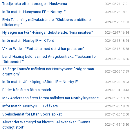
Tredje raka efter storseger i Huskvarna
2024-02-24 17:01
Inför match: Husqvarna FF – Norrby IF
2024-02-23 18:51
Elvin Tahami ny målvakstränare: "Klubbens ambitioner
2024-02-20 11:53
tilltalar mig"
Ny seger när två 14-åringar debuterade: "Fina insatser"
2024-02-17 16:34
Inför match: Norrby IF – IK Tord
2024-02-16 18:24
Viktor Widell: "Fortsätta med det vi har pratat om"
2024-02-16 15:58
Lendi Haziraj belönas med A-lagskontrakt: "Tacksam för
2024-02-09 16:56
förtroendet""
15-årige Fransén målskytt när Norrby vann: "Något man
2024-02-03 17:39
drömt om"
Inför match: Jönköpings Södra IF – Norrby IF
2024-02-02 18:03
Bilder från årets första match
2024-01-31 10:43
Max Andersson årets första målskytt när Norrby kryssade
2024-01-28 13:09
Inför match: Norrby IF – Tvååkers IF
2024-01-26 18:03
Spelschemat för Ettan Södra spikat
2024-01-20 12:00
Alexander Warneryd tar klivet till Allsvenskan: "Känns
2024-01-19 13:30
otroligt stort"