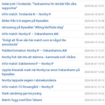
Delat pott i Torslanda: "Tacksamma för stödet från våra
2024-06-20 12:01
supportrar"
Inför match: Torslanda IK – Norrby IF
2024-06-18 20:57
Bilder från 6-0-segern på Ryavallen
2024-06-16 10:28
Islossning på Ryavallen "Allting klaffade idag"
2024-06-15 22:30
Inför match: Norrby IF – Oskarshamns AIK
2024-06-14 19:33
"Roligt att få en sån här match som är något lite
2024-06-14 16:02
annorlunda"
Publikinformation: Norrby IF – Oskarshamns AIK
2024-06-13 12:37
Norrby fick det inte att stämma - kammade noll i Skåne
2024-06-09 05:30
Inför match: Eskilsminne IF – Norrby IF
2024-06-07 19:10
Upplev klassisk mark när Norrby tar emot Oskarshamn på
2024-06-07 12:00
Ryavallen
Norrby tappade segern i slutsekunderna
2024-06-03 09:19
Inför match: FC Rosengård – Norrby IF
2024-05-31 21:14
Stark vändning gav tre poäng
2024-05-24 10:52
Match-Tugg med Elvin Tahami
2024-05-23 18:13