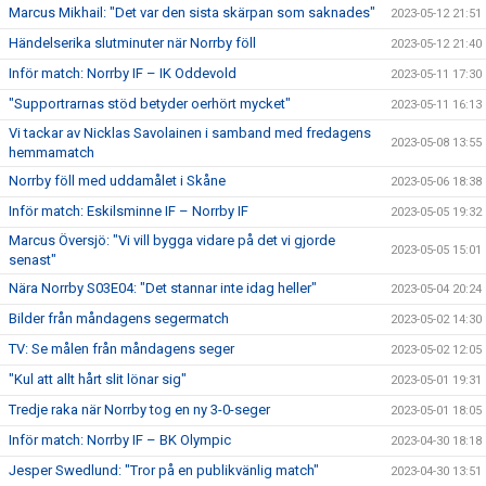
Marcus Mikhail: "Det var den sista skärpan som saknades"
2023-05-12 21:51
Händelserika slutminuter när Norrby föll
2023-05-12 21:40
Inför match: Norrby IF – IK Oddevold
2023-05-11 17:30
"Supportrarnas stöd betyder oerhört mycket"
2023-05-11 16:13
Vi tackar av Nicklas Savolainen i samband med fredagens
2023-05-08 13:55
hemmamatch
Norrby föll med uddamålet i Skåne
2023-05-06 18:38
Inför match: Eskilsminne IF – Norrby IF
2023-05-05 19:32
Marcus Översjö: "Vi vill bygga vidare på det vi gjorde
2023-05-05 15:01
senast"
Nära Norrby S03E04: "Det stannar inte idag heller"
2023-05-04 20:24
Bilder från måndagens segermatch
2023-05-02 14:30
TV: Se målen från måndagens seger
2023-05-02 12:05
"Kul att allt hårt slit lönar sig"
2023-05-01 19:31
Tredje raka när Norrby tog en ny 3-0-seger
2023-05-01 18:05
Inför match: Norrby IF – BK Olympic
2023-04-30 18:18
Jesper Swedlund: "Tror på en publikvänlig match"
2023-04-30 13:51