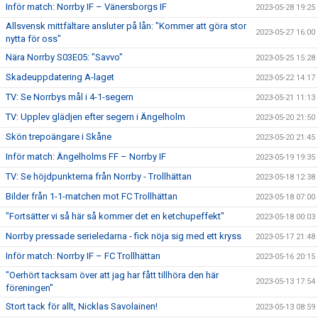
Inför match: Norrby IF – Vänersborgs IF
2023-05-28 19:25
Allsvensk mittfältare ansluter på lån: "Kommer att göra stor
2023-05-27 16:00
nytta för oss"
Nära Norrby S03E05: "Savvo"
2023-05-25 15:28
Skadeuppdatering A-laget
2023-05-22 14:17
TV: Se Norrbys mål i 4-1-segern
2023-05-21 11:13
TV: Upplev glädjen efter segern i Ängelholm
2023-05-20 21:50
Skön trepoängare i Skåne
2023-05-20 21:45
Inför match: Ängelholms FF – Norrby IF
2023-05-19 19:35
TV: Se höjdpunkterna från Norrby - Trollhättan
2023-05-18 12:38
Bilder från 1-1-matchen mot FC Trollhättan
2023-05-18 07:00
"Fortsätter vi så här så kommer det en ketchupeffekt"
2023-05-18 00:03
Norrby pressade serieledarna - fick nöja sig med ett kryss
2023-05-17 21:48
Inför match: Norrby IF – FC Trollhättan
2023-05-16 20:15
"Oerhört tacksam över att jag har fått tillhöra den här
2023-05-13 17:54
föreningen"
Stort tack för allt, Nicklas Savolainen!
2023-05-13 08:59