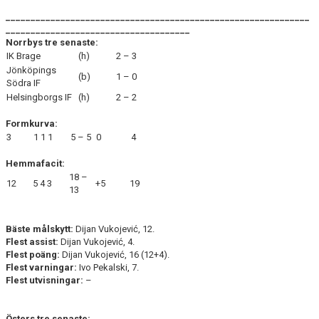
_____________________________________________________________
_____________________________________
Norrbys tre senaste:
IK Brage
(h)
2 – 3
Jönköpings
(b)
1 – 0
Södra IF
Helsingborgs IF
(h)
2 – 2
Formkurva:
3
1
1
1
5 – 5
0
4
Hemmafacit:
18 –
12
5
4
3
+5
19
13
Bäste målskytt:
Dijan Vukojević, 12.
Flest assist:
Dijan Vukojević, 4.
Flest poäng:
Dijan Vukojević, 16 (12+4).
Flest varningar:
Ivo Pekalski, 7.
Flest utvisningar:
–
Östers tre senaste: