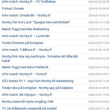
Inför match: Norrby IF — FC Trollhättan
2024-05-22 20:28
Förlust i Onsala
2024-05-20 08:00
Inför match: Onsala BK – Norrby IF
2024-05-18 20:51
Norrby föll mot Lund: "Speglar inte matchbilden"
2024-05-13 12:48
Match-Tugg med Nils Wallenberg
2024-05-12 14:44
Inför match: Norrby IF – Lunds BK
2024-05-11 20:59
Första förlusten på bortaplan
2024-05-09 19:45
Inför match: Tvååkers IF – Norrby IF
2024-05-08 19:54
Norrby fick nöja sig med kryss - fortsätter att hålla tätt
2024-05-04 22:59
bakåt
Match-Tugg med Anton Pärleholt
2024-05-04 14:52
Inför match: Norrby IF – Torns IF
2024-05-03 18:57
Gå 2 betala för 1 - heja fram Norrby till serieledning
2024-04-30 15:04
Tredje raka på bortaplan - Norrby upp på kvalplats
2024-04-29 08:00
Inför match: BK Olympic – Norrby IF
2024-04-26 19:00
Norrby vidare till nästa omgång i DM
2024-04-25 09:52
TV: Se Wålemarks segermål på övertid
2024-04-22 11:28