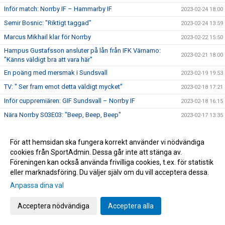
Inför match: Norrby IF – Hammarby IF
2023-02-24 18:00
Semir Bosnic: "Riktigt taggad"
2023-02-24 13:59
Marcus Mikhail klar för Norrby
2023-02-22 15:50
Hampus Gustafsson ansluter på lån från IFK Värnamo:
2023-02-21 18:00
"Känns väldigt bra att vara här"
En poäng med mersmak i Sundsvall
2023-02-19 19:53
TV: " Ser fram emot detta väldigt mycket"
2023-02-18 17:21
Inför cuppremiären: GIF Sundsvall – Norrby IF
2023-02-18 16:15
Nära Norrby S03E03: "Beep, Beep, Beep"
2023-02-17 13:35
Oscar Gustafsson tar klivet upp till A-laget.
2023-02-16 10:48
För att hemsidan ska fungera korrekt använder vi nödvändiga
Lördagens segermatch i bilder
2023-02-13 10:51
cookies från SportAdmin. Dessa går inte att stänga av.
Jesper Swedlund: ”Vi vill se att de sakerna vi tränar på tar
2023-02-10 18:27
Föreningen kan också använda frivilliga cookies, t.ex. för statistik
oss framåt”
eller marknadsföring. Du väljer själv om du vill acceptera dessa.
Inför match: Norrby IF – BK Astrio
2023-02-10 18:14
Anpassa dina val
Norrby värvar norskt: Marcus Victorio klar för två
2023-02-10 13:50
Acceptera nödvändiga
Acceptera alla
Norrby föll med uddamålet
2023-02-05 12:00
Inför match: Norrby IF – Falkenbergs FF
2023-02-03 19:25