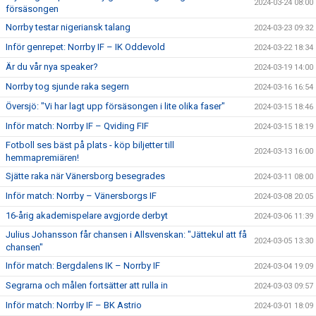
2024-03-24 08:00
försäsongen
Norrby testar nigeriansk talang
2024-03-23 09:32
Inför genrepet: Norrby IF – IK Oddevold
2024-03-22 18:34
Är du vår nya speaker?
2024-03-19 14:00
Norrby tog sjunde raka segern
2024-03-16 16:54
Översjö: "Vi har lagt upp försäsongen i lite olika faser"
2024-03-15 18:46
Inför match: Norrby IF – Qviding FIF
2024-03-15 18:19
Fotboll ses bäst på plats - köp biljetter till
2024-03-13 16:00
hemmapremiären!
Sjätte raka när Vänersborg besegrades
2024-03-11 08:00
Inför match: Norrby – Vänersborgs IF
2024-03-08 20:05
16-årig akademispelare avgjorde derbyt
2024-03-06 11:39
Julius Johansson får chansen i Allsvenskan: "Jättekul att få
2024-03-05 13:30
chansen"
Inför match: Bergdalens IK – Norrby IF
2024-03-04 19:09
Segrarna och målen fortsätter att rulla in
2024-03-03 09:57
Inför match: Norrby IF – BK Astrio
2024-03-01 18:09