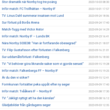
Stor dramatik när Norrby tog tre poäng
2023-10-03 08:30
Inför match: FC Trollhättan – Norrby IF
2023-10-01 17:57
TV: Linus Dahl summerar insatsen mot Lund
2023-09-24 18:06
Sur förlust på Borås Arena
2023-09-24 17:40
Match-Tugg med Victor Astor
2023-09-24 14:29
Inför match: Norrby IF – Lunds BK
2023-09-23 16:41
Nära Norrby S03E08: "Han är fortfarande obesegrad"
2023-09-21 18:07
TV: Filip Gustafsson efter förlusten i Falkenberg
2023-09-16 21:01
Sur uddamålsförlust i Falkenberg
2023-09-16 18:00
TV: ”Vi behöver göra liknande saker som vi gjorde senast”
2023-09-15 19:28
Inför match: Falkenbergs FF – Norrby IF
2023-09-15 19:25
Är du den vi söker?
2023-09-15 12:41
Formkurvan fortsätter peka uppåt efter ny seger
2023-09-09 17:40
Inför match: Tvååkers IF – Norrby IF
2023-09-08 17:30
TV: "Jäkligt nyttigt att ha den känslan"
2023-09-08 16:12
Glädjebilder från gårdagens seger
2023-09-03 12:35