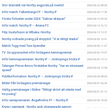
Stor dramatik när Norrby avgjorde på övertid
2024-04-22 08:00
Inför match: Falkenbergs FF – Norrby IF
2024-04-20 17:30
Första förlusten under 2024: "Saknar skärpan"
2024-04-15 09:43
Inför match: Norrby IF – Ariana FC
2024-04-13 16:12
Filip Gustafsson är tillbaka i Norrby
2024-04-13 13:31
Norrby ordnade poäng på stopptid: "Vi är riktigt starka"
2024-04-06 16:41
Match-Tugg med Ture Spendler
2024-04-06 11:47
TV: Se uppsnacket inför lördagens hemmapremiär
2024-04-05 19:47
Inför hemmapremiären: Norrby IF – Jönköpings Södra IF
2024-04-05 19:15
Talangen Prince Amos förstärker Norrby: "Har en intressant
2024-04-04 12:58
speed"
Publikinformation: Norrby IF – Jönköpings Södra IF
2024-04-04 08:00
Bilder från lördagens premiärseger
2024-04-01 06:34
Härlig premiärseger i Skåne: "Riktigt skönt att inleda med
2024-04-01 01:15
tre poäng"
Inför seriepremiären: Ängelholms FF – Norrby IF
2024-03-30 18:40
Kryss i genrepet - Norrby gick obesegrade genom