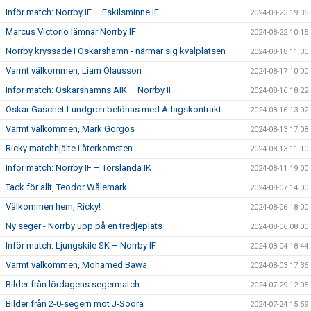
Inför match: Norrby IF – Eskilsminne IF
2024-08-23 19:35
Marcus Victorio lämnar Norrby IF
2024-08-22 10:15
Norrby kryssade i Oskarshamn - närmar sig kvalplatsen
2024-08-18 11:30
Varmt välkommen, Liam Olausson
2024-08-17 10:00
Inför match: Oskarshamns AIK – Norrby IF
2024-08-16 18:22
Oskar Gaschet Lundgren belönas med A-lagskontrakt
2024-08-16 13:02
Varmt välkommen, Mark Gorgos
2024-08-13 17:08
Ricky matchhjälte i återkomsten
2024-08-13 11:10
Inför match: Norrby IF – Torslanda IK
2024-08-11 19:00
Tack för allt, Teodor Wålemark
2024-08-07 14:00
Välkommen hem, Ricky!
2024-08-06 18:00
Ny seger - Norrby upp på en tredjeplats
2024-08-06 08:00
Inför match: Ljungskile SK – Norrby IF
2024-08-04 18:44
Varmt välkommen, Mohamed Bawa
2024-08-03 17:36
Bilder från lördagens segermatch
2024-07-29 12:05
Bilder från 2-0-segern mot J-Södra
2024-07-24 15:59