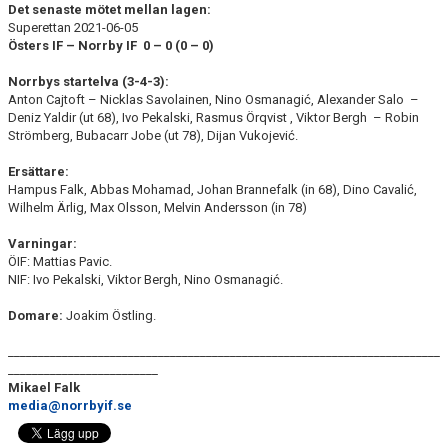
Det senaste mötet mellan lagen:
Superettan 2021-06-05
Östers IF – Norrby IF 0 – 0 (0
– 0)
Norrbys startelva (3-4-3):
Anton Cajtoft – Nicklas Savolainen, Nino Osmanagić, Alexander Salo –
Deniz Yaldir (ut 68), Ivo Pekalski, Rasmus Örqvist , Viktor Bergh – Robin
Strömberg, Bubacarr Jobe (ut 78), Dijan Vukojević.
Ersättare:
Hampus Falk, Abbas Mohamad, Johan Brannefalk (in 68), Dino Cavalić,
Wilhelm Ärlig, Max Olsson, Melvin Andersson (in 78)
Varningar:
ÖIF: Mattias Pavic.
NIF: Ivo Pekalski, Viktor Bergh, Nino Osmanagić.
Domare:
Joakim Östling.
________________________________________________________________________
_________________________
Mikael Falk
media@norrbyif.se