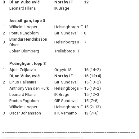
3
Dijan Vukojević
Norrby IF
12
Leonard Pllana
IK Brage
Assistligan, topp 3
1
Wilhelm Loeper
Helsingborgs IF
12
2
Pontus Engblom
GIF Sundsvall
8
Brandur Hendriksson
3
Helsinborgs IF
7
Olsen
Johan Blomberg
Trelleborgs FF
Poängligan, topp 3
1
Ajdin Zeljkovic
Örgryte IS
16 (14+2)
Dijan Vukojević
Norrby IF
16 (12+4)
2
Linus Hallenius
GIF Sundsvall
15 (13+2)
Anthony Van den Hurk
Helsingborgs IF
15 (13+2)
Leonard Pllana
IK Brage
15 (12+3
Pontus Engblom
GIF Sundsvall
15 (7+8)
Wilhelm Loeper
Helsingborgs IF
15 (2+13)
3
Oscar Johansson
IFK Värnamo
13 (7+6)
_____________________________________________________________
_____________________________________