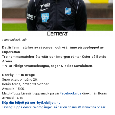
DOKUMENT
BILDARKIV
BILDER 2025
TABELL ETTAN SÖDRA 2025
Foto: Mikael Falk.
Det är fem matcher av säsongen och vi är inne på upploppet av
Superettan.
Tre hemmamatcher återstår och imorgon väntar Öster på Borås
Arena.
– Vi är riktigt revanschsugna, säger Nicklas Savolainen.
Norrby IF – IK Brage
Superettan, omgång 26.
Borås Arena, lördag 23 oktober.
Avspark: 15:00.
Match-Tugg: Livesänt uppsnack på vår
Facebooksida
direkt från Borås
Arena kl.14:15.
Köp din biljett på norrbyif.ebiljett.nu
Tävling: Tippa den 25:e omgången så har du chans att vinna fina priser