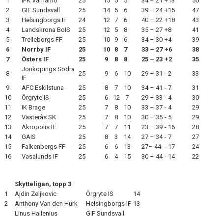
1
IFK Värnamo
25
15
5
5
34 – 21
+13
50
2
GIF Sundsvall
25
14
5
6
39 – 24
+15
47
3
Helsingborgs IF
24
12
7
6
40 – 22
+18
43
4
Landskrona BoIS
25
12
5
8
35 – 27
+8
41
5
Trelleborgs FF
25
10
9
6
34 – 30
+4
39
6
Norrby IF
25
10
8
7
33 – 27
+6
38
7
Östers IF
25
9
8
8
25 – 23
+2
35
Jönköpings Södra
8
25
9
6
10
29 – 31
- 2
33
IF
9
AFC Eskilstuna
25
8
7
10
34 – 41
- 7
31
10
Örgryte IS
25
6
12
7
29 – 33
- 4
30
11
IK Brage
25
7
8
10
33 – 37
- 4
29
12
Västerås SK
25
7
8
10
30 – 35
- 5
29
13
Akropolis IF
25
7
7
11
23 – 39
- 16
28
14
GAIS
25
8
3
14
27 – 34
- 7
27
15
Falkenbergs FF
25
6
6
13
27– 44
- 17
24
16
Vasalunds IF
25
6
4
15
30 – 44
- 14
22
Skytteligan, topp 3
1
Ajdin Zeljkovic
Örgryte IS
14
2
Anthony Van den Hurk
Helsingborgs IF
13
Linus Hallenius
GIF Sundsvall