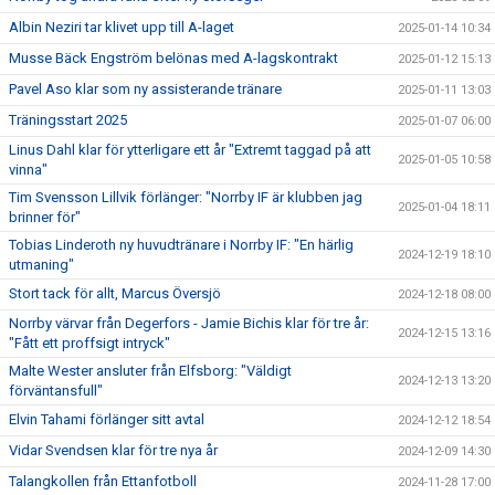
Albin Neziri tar klivet upp till A-laget
2025-01-14 10:34
Musse Bäck Engström belönas med A-lagskontrakt
2025-01-12 15:13
Pavel Aso klar som ny assisterande tränare
2025-01-11 13:03
Träningsstart 2025
2025-01-07 06:00
Linus Dahl klar för ytterligare ett år "Extremt taggad på att
2025-01-05 10:58
vinna"
Tim Svensson Lillvik förlänger: "Norrby IF är klubben jag
2025-01-04 18:11
brinner för"
Tobias Linderoth ny huvudtränare i Norrby IF: "En härlig
2024-12-19 18:10
utmaning"
Stort tack för allt, Marcus Översjö
2024-12-18 08:00
Norrby värvar från Degerfors - Jamie Bichis klar för tre år:
2024-12-15 13:16
"Fått ett proffsigt intryck"
Malte Wester ansluter från Elfsborg: "Väldigt
2024-12-13 13:20
förväntansfull"
Elvin Tahami förlänger sitt avtal
2024-12-12 18:54
Vidar Svendsen klar för tre nya år
2024-12-09 14:30
Talangkollen från Ettanfotboll
2024-11-28 17:00