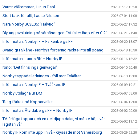
Varmt välkommen, Linus Dahl
2023-07-17 15:50
Stort tack för allt, Lasse Nilsson
2023-07-04 11:00
Nära Norrby S03E06: "Halvtid"
2023-06-27 17:32
Blytung avslutning på vårsäsongen: "Vi faller ihop efter 0-2"
2023-06-21 21:40
Inför match: Norrby IF – Falkenbergs FF
2023-06-20 18:07
Svängigt i Skåne - Norrbys forcering räckte inte till poäng
2023-06-18 10:30
Inför match: Lunds BK – Norrby IF
2023-06-16 16:32
Nino: "Det finns inga genvägar"
2023-06-10 20:48
Norrby tappade ledningen - föll mot Tvååker
2023-06-10 19:00
Inför match: Norrby IF – Tvååkers IF
2023-06-09 19:21
Norrby utslagna ur DM
2023-06-07 08:00
Tung förlust på Kopparvallen
2023-06-04 12:00
Inför match: Åtvidabergs FF – Norrby IF
2023-06-02 20:00
TV: "Höga toppar och en del djupa dalar, vi måste höja vår
2023-06-02 11:12
lägstanivå"
Norrby IF kom inte upp i nivå - kryssade mot Vänersborg
2023-05-29 23:28