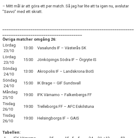
– Mitt mål är att göra ett per match. Så jag har lite att ta igen nu, avslutar
”Savvo” med ett skratt.
_____________________________________________________________
_____________________________________
Övriga matcher omgång 26:
Lördag
13:00
Vasalunds IF – Västerås SK
23/10
Lördag
15:00
Jönköpings Södra IF – Örgryte IS
23/10
Söndag
13:00
Akropolis IF – Landskrona BoIS
24/10
Söndag
15:00
IK Brage – GIF Sundsvall
24/10
Måndag
19:00
IFK Värnamo – Falkenbergs FF
25/10
Tisdag
19:00
Trelleborgs FF – AFC Eskilstuna
26/10
Tisdag
19:00
Helsingborgs IF – GAIS
26/10
Tabellen: