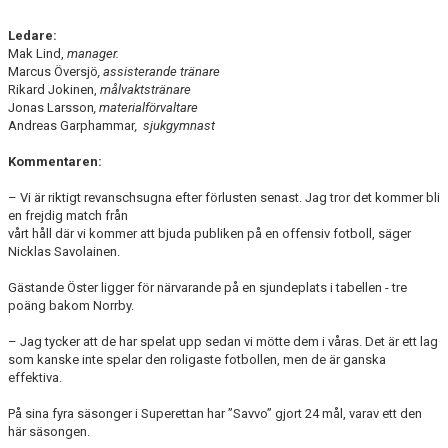
Ledare:
Mak Lind,
manager.
Marcus Översjö
, assisterande tränare
Rikard Jokinen,
målvaktstränare
Jonas Larsson
, materialförvaltare
Andreas Garphammar
, sjukgymnast
Kommentaren:
– Vi är riktigt revanschsugna efter förlusten senast. Jag tror det kommer bli
en frejdig match från
vårt håll där vi kommer att bjuda publiken på en offensiv fotboll, säger
Nicklas Savolainen.
Gästande Öster ligger för närvarande på en sjundeplats i tabellen - tre
poäng bakom Norrby.
– Jag tycker att de har spelat upp sedan vi mötte dem i våras. Det är ett lag
som kanske inte spelar den
roligaste fotbollen, men de är ganska
effektiva.
På sina fyra säsonger i Superettan har ”Savvo” gjort 24 mål, varav ett den
här säsongen.