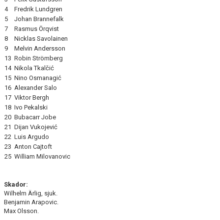
4
Fredrik Lundgren
5
Johan Brannefalk
7
Rasmus Örqvist
8
Nicklas Savolainen
9
Melvin Andersson
13
Robin Strömberg
14
Nikola Tkalčić
15
Nino Osmanagić
16
Alexander Salo
17
Viktor Bergh
18
Ivo Pekalski
20
Bubacarr Jobe
21
Dijan Vukojević
22
Luis Argudo
23
Anton Cajtoft
25
William Milovanovic
Skador:
Wilhelm Ärlig, sjuk.
Benjamin Arapovic.
Max Olsson.