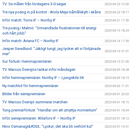
TV: Se målen från lördagens 3-0-seger
2023-04-23 15:00
Tre nya poäng in på kontot - Atola Meja tvåmålskytt i skåne
2023-04-22 18:17
Inför match: Torns IF – Norrby IF
2023-04-21 17:30
Tre poäng i Malmö: "Omvandlade frustrationen till energi
2023-04-15 18:24
och hårt jobb"
Inför match: Ariana FC – Norrby IF
2023-04-14 17:30
Jesper Swedlund: "Jäkligt tungt, jag tycker att vi förtjänade
2023-04-10 21:01
mer"
Sur förlust i hemmapremiären
2023-04-10 21:00
TV: Marcus Översjös tankar inför måndagen
2023-04-09 18:28
Inför hemmapremiären: Norrby IF – Ljungskile SK
2023-04-09 18:19
Ny matchtid för hemmapremiären
2023-04-05 11:01
Bilder från seriepremiären
2023-04-01 23:02
TV: Marcus Översjö summerar matchen
2023-04-01 18:15
Tung premiärförlust: "Handlar om att utnyttja momentum"
2023-04-01 18:04
Inför seriepremiären: Ahlafors IF – Norrby IF
2023-03-31 18:12
Nino Osmanagi&#263;: "Lycka!, det ska bli oerhört kul"
2023-03-31 14:51