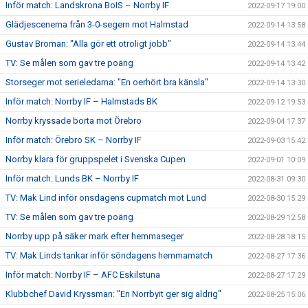
Inför match: Landskrona BoIS – Norrby IF
2022-09-17 19:00
Glädjescenerna från 3-0-segern mot Halmstad
2022-09-14 13:58
Gustav Broman: "Alla gör ett otroligt jobb"
2022-09-14 13:44
TV: Se målen som gav tre poäng
2022-09-14 13:42
Storseger mot serieledarna: "En oerhört bra känsla"
2022-09-14 13:30
Inför match: Norrby IF – Halmstads BK
2022-09-12 19:53
Norrby kryssade borta mot Örebro
2022-09-04 17:37
Inför match: Örebro SK – Norrby IF
2022-09-03 15:42
Norrby klara för gruppspelet i Svenska Cupen
2022-09-01 10:09
Inför match: Lunds BK – Norrby IF
2022-08-31 09:30
TV: Mak Lind inför onsdagens cupmatch mot Lund
2022-08-30 15:29
TV: Se målen som gav tre poäng
2022-08-29 12:58
Norrby upp på säker mark efter hemmaseger
2022-08-28 18:15
TV: Mak Linds tankar inför söndagens hemmamatch
2022-08-27 17:36
Inför match: Norrby IF – AFC Eskilstuna
2022-08-27 17:29
Klubbchef David Kryssman: "En Norrbyit ger sig aldrig"
2022-08-25 15:06