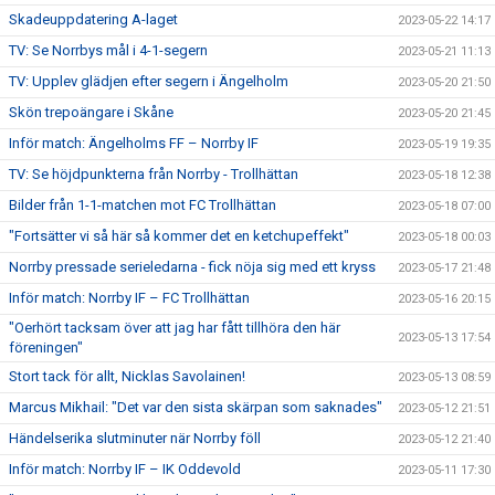
Skadeuppdatering A-laget
2023-05-22 14:17
TV: Se Norrbys mål i 4-1-segern
2023-05-21 11:13
TV: Upplev glädjen efter segern i Ängelholm
2023-05-20 21:50
Skön trepoängare i Skåne
2023-05-20 21:45
Inför match: Ängelholms FF – Norrby IF
2023-05-19 19:35
TV: Se höjdpunkterna från Norrby - Trollhättan
2023-05-18 12:38
Bilder från 1-1-matchen mot FC Trollhättan
2023-05-18 07:00
"Fortsätter vi så här så kommer det en ketchupeffekt"
2023-05-18 00:03
Norrby pressade serieledarna - fick nöja sig med ett kryss
2023-05-17 21:48
Inför match: Norrby IF – FC Trollhättan
2023-05-16 20:15
"Oerhört tacksam över att jag har fått tillhöra den här
2023-05-13 17:54
föreningen"
Stort tack för allt, Nicklas Savolainen!
2023-05-13 08:59
Marcus Mikhail: "Det var den sista skärpan som saknades"
2023-05-12 21:51
Händelserika slutminuter när Norrby föll
2023-05-12 21:40
Inför match: Norrby IF – IK Oddevold
2023-05-11 17:30