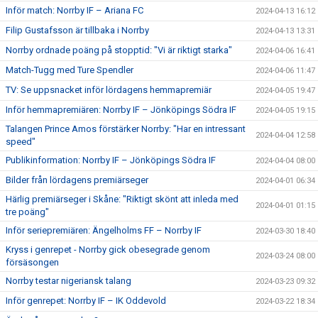
Inför match: Norrby IF – Ariana FC
2024-04-13 16:12
Filip Gustafsson är tillbaka i Norrby
2024-04-13 13:31
Norrby ordnade poäng på stopptid: "Vi är riktigt starka"
2024-04-06 16:41
Match-Tugg med Ture Spendler
2024-04-06 11:47
TV: Se uppsnacket inför lördagens hemmapremiär
2024-04-05 19:47
Inför hemmapremiären: Norrby IF – Jönköpings Södra IF
2024-04-05 19:15
Talangen Prince Amos förstärker Norrby: "Har en intressant
2024-04-04 12:58
speed"
Publikinformation: Norrby IF – Jönköpings Södra IF
2024-04-04 08:00
Bilder från lördagens premiärseger
2024-04-01 06:34
Härlig premiärseger i Skåne: "Riktigt skönt att inleda med
2024-04-01 01:15
tre poäng"
Inför seriepremiären: Ängelholms FF – Norrby IF
2024-03-30 18:40
Kryss i genrepet - Norrby gick obesegrade genom
2024-03-24 08:00
försäsongen
Norrby testar nigeriansk talang
2024-03-23 09:32
Inför genrepet: Norrby IF – IK Oddevold
2024-03-22 18:34