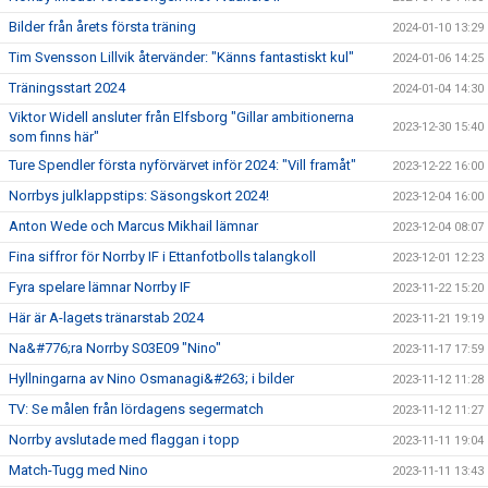
Bilder från årets första träning
2024-01-10 13:29
Tim Svensson Lillvik återvänder: "Känns fantastiskt kul"
2024-01-06 14:25
Träningsstart 2024
2024-01-04 14:30
Viktor Widell ansluter från Elfsborg "Gillar ambitionerna
2023-12-30 15:40
som finns här"
Ture Spendler första nyförvärvet inför 2024: "Vill framåt"
2023-12-22 16:00
Norrbys julklappstips: Säsongskort 2024!
2023-12-04 16:00
Anton Wede och Marcus Mikhail lämnar
2023-12-04 08:07
Fina siffror för Norrby IF i Ettanfotbolls talangkoll
2023-12-01 12:23
Fyra spelare lämnar Norrby IF
2023-11-22 15:20
Här är A-lagets tränarstab 2024
2023-11-21 19:19
Na&#776;ra Norrby S03E09 "Nino"
2023-11-17 17:59
Hyllningarna av Nino Osmanagi&#263; i bilder
2023-11-12 11:28
TV: Se målen från lördagens segermatch
2023-11-12 11:27
Norrby avslutade med flaggan i topp
2023-11-11 19:04
Match-Tugg med Nino
2023-11-11 13:43