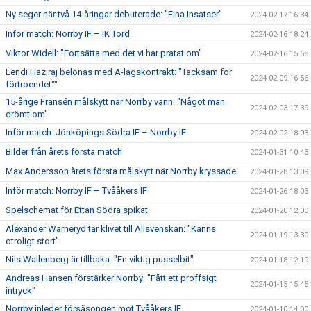
Ny seger när två 14-åringar debuterade: "Fina insatser"
2024-02-17 16:34
Inför match: Norrby IF – IK Tord
2024-02-16 18:24
Viktor Widell: "Fortsätta med det vi har pratat om"
2024-02-16 15:58
Lendi Haziraj belönas med A-lagskontrakt: "Tacksam för
2024-02-09 16:56
förtroendet""
15-årige Fransén målskytt när Norrby vann: "Något man
2024-02-03 17:39
drömt om"
Inför match: Jönköpings Södra IF – Norrby IF
2024-02-02 18:03
Bilder från årets första match
2024-01-31 10:43
Max Andersson årets första målskytt när Norrby kryssade
2024-01-28 13:09
Inför match: Norrby IF – Tvååkers IF
2024-01-26 18:03
Spelschemat för Ettan Södra spikat
2024-01-20 12:00
Alexander Warneryd tar klivet till Allsvenskan: "Känns
2024-01-19 13:30
otroligt stort"
Nils Wallenberg är tillbaka: "En viktig pusselbit"
2024-01-18 12:19
Andreas Hansen förstärker Norrby: "Fått ett proffsigt
2024-01-15 15:45
intryck"
Norrby inleder försäsongen mot Tvååkers IF
2024-01-10 14:00