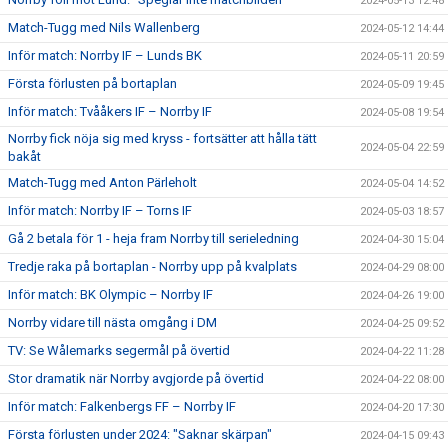
2024-05-13 12:48
Match-Tugg med Nils Wallenberg
2024-05-12 14:44
Inför match: Norrby IF – Lunds BK
2024-05-11 20:59
Första förlusten på bortaplan
2024-05-09 19:45
Inför match: Tvååkers IF – Norrby IF
2024-05-08 19:54
Norrby fick nöja sig med kryss - fortsätter att hålla tätt
2024-05-04 22:59
bakåt
Match-Tugg med Anton Pärleholt
2024-05-04 14:52
Inför match: Norrby IF – Torns IF
2024-05-03 18:57
Gå 2 betala för 1 - heja fram Norrby till serieledning
2024-04-30 15:04
Tredje raka på bortaplan - Norrby upp på kvalplats
2024-04-29 08:00
Inför match: BK Olympic – Norrby IF
2024-04-26 19:00
Norrby vidare till nästa omgång i DM
2024-04-25 09:52
TV: Se Wålemarks segermål på övertid
2024-04-22 11:28
Stor dramatik när Norrby avgjorde på övertid
2024-04-22 08:00
Inför match: Falkenbergs FF – Norrby IF
2024-04-20 17:30
Första förlusten under 2024: "Saknar skärpan"
2024-04-15 09:43