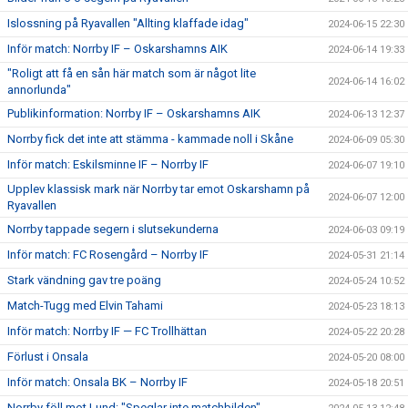
Islossning på Ryavallen "Allting klaffade idag"
2024-06-15 22:30
Inför match: Norrby IF – Oskarshamns AIK
2024-06-14 19:33
"Roligt att få en sån här match som är något lite
2024-06-14 16:02
annorlunda"
Publikinformation: Norrby IF – Oskarshamns AIK
2024-06-13 12:37
Norrby fick det inte att stämma - kammade noll i Skåne
2024-06-09 05:30
Inför match: Eskilsminne IF – Norrby IF
2024-06-07 19:10
Upplev klassisk mark när Norrby tar emot Oskarshamn på
2024-06-07 12:00
Ryavallen
Norrby tappade segern i slutsekunderna
2024-06-03 09:19
Inför match: FC Rosengård – Norrby IF
2024-05-31 21:14
Stark vändning gav tre poäng
2024-05-24 10:52
Match-Tugg med Elvin Tahami
2024-05-23 18:13
Inför match: Norrby IF — FC Trollhättan
2024-05-22 20:28
Förlust i Onsala
2024-05-20 08:00
Inför match: Onsala BK – Norrby IF
2024-05-18 20:51
Norrby föll mot Lund: "Speglar inte matchbilden"