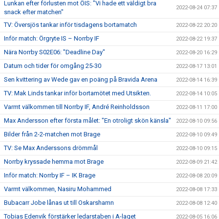
Lunkan efter förlusten mot ÖIS: "Vi hade ett väldigt bra
2022-08-24 07:37
snack efter matchen"
TV: Översjös tankar inför tisdagens bortamatch
2022-08-22 20:20
Inför match: Örgryte IS – Norrby IF
2022-08-22 19:37
Nära Norrby S02E06: "Deadline Day"
2022-08-20 16:29
Datum och tider för omgång 25-30
2022-08-17 13:01
Sen kvittering av Wede gav en poäng på Bravida Arena
2022-08-14 16:39
TV: Mak Linds tankar inför bortamötet med Utsikten.
2022-08-14 10:05
Varmt välkommen till Norrby IF, André Reinholdsson
2022-08-11 17:00
Max Andersson efter första målet: "En otroligt skön känsla"
2022-08-10 09:56
Bilder från 2-2-matchen mot Brage
2022-08-10 09:49
TV: Se Max Anderssons drömmål
2022-08-10 09:15
Norrby kryssade hemma mot Brage
2022-08-09 21:42
Inför match: Norrby IF – IK Brage
2022-08-08 20:09
Varmt välkommen, Nasiru Mohammed
2022-08-08 17:33
Bubacarr Jobe lånas ut till Oskarshamn
2022-08-08 12:40
Tobias Edenvik förstärker ledarstaben i A-laget
2022-08-05 16:06