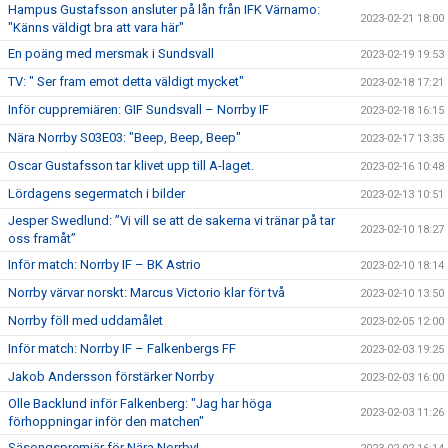
Hampus Gustafsson ansluter på lån från IFK Värnamo:
2023-02-21 18:00
"Känns väldigt bra att vara här"
En poäng med mersmak i Sundsvall
2023-02-19 19:53
TV: " Ser fram emot detta väldigt mycket"
2023-02-18 17:21
Inför cuppremiären: GIF Sundsvall – Norrby IF
2023-02-18 16:15
Nära Norrby S03E03: "Beep, Beep, Beep"
2023-02-17 13:35
Oscar Gustafsson tar klivet upp till A-laget.
2023-02-16 10:48
Lördagens segermatch i bilder
2023-02-13 10:51
Jesper Swedlund: ”Vi vill se att de sakerna vi tränar på tar
2023-02-10 18:27
oss framåt”
Inför match: Norrby IF – BK Astrio
2023-02-10 18:14
Norrby värvar norskt: Marcus Victorio klar för två
2023-02-10 13:50
Norrby föll med uddamålet
2023-02-05 12:00
Inför match: Norrby IF – Falkenbergs FF
2023-02-03 19:25
Jakob Andersson förstärker Norrby
2023-02-03 16:00
Olle Backlund inför Falkenberg: "Jag har höga
2023-02-03 11:26
förhoppningar inför den matchen"
Säsongspremiär för Nära Norrby!