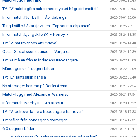
Match-Tugg med Nino
2023-09-02 15:43
TV: "Vi måste göra saker med mycket högre intensitet"
2023-09-01 20:05
Inför match: Norrby IF – Åtvidabergs FF
2023-09-01 20:00
Tung kväll på Skarsjövallen: "Tappar matchplanen"
2023-08-25 23:11
Inför match: Ljungskile SK – Norrby IF
2023-08-24 18:35
TV: "Vi har revansch att utkräva"
2023-08-24 14:48
Oscar Gustafsson utlånad till Vårgårda
2023-08-24 12:39
TV: Se målen från måndagens trepoängare
2023-08-22 13:09
Måndagens 4-1-seger i bilder
2023-08-22 09:09
TV: "En fantastisk känsla"
2023-08-22 08:40
Ny storseger hemma på Borås Arena
2023-08-21 22:54
Match-Tugg med Alexander Warneryd
2023-08-21 17:54
Inför match: Norrby IF – Ahlafors IF
2023-08-20 16:22
TV: "Vi behöver ta flera trepoängare framöver"
2023-08-18 17:33
TV: Målen från söndagens storseger
2023-08-14 12:31
6-0-segern i bilder
2023-08-14 10:41