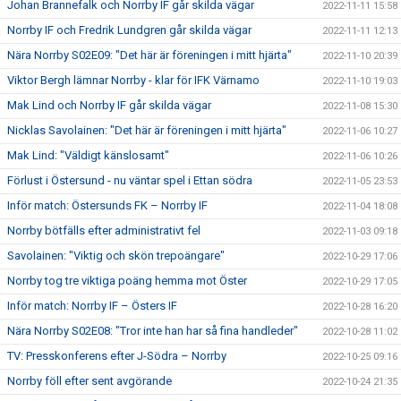
Johan Brannefalk och Norrby IF går skilda vägar
2022-11-11 15:58
Norrby IF och Fredrik Lundgren går skilda vägar
2022-11-11 12:13
Nära Norrby S02E09: "Det här är föreningen i mitt hjärta"
2022-11-10 20:39
Viktor Bergh lämnar Norrby - klar för IFK Värnamo
2022-11-10 19:03
Mak Lind och Norrby IF går skilda vägar
2022-11-08 15:30
Nicklas Savolainen: "Det här är föreningen i mitt hjärta"
2022-11-06 10:27
Mak Lind: "Väldigt känslosamt"
2022-11-06 10:26
Förlust i Östersund - nu väntar spel i Ettan södra
2022-11-05 23:53
Inför match: Östersunds FK – Norrby IF
2022-11-04 18:08
Norrby bötfälls efter administrativt fel
2022-11-03 09:18
Savolainen: "Viktig och skön trepoängare"
2022-10-29 17:06
Norrby tog tre viktiga poäng hemma mot Öster
2022-10-29 17:05
Inför match: Norrby IF – Östers IF
2022-10-28 16:20
Nära Norrby S02E08: "Tror inte han har så fina handleder"
2022-10-28 11:02
TV: Presskonferens efter J-Södra – Norrby
2022-10-25 09:16
Norrby föll efter sent avgörande
2022-10-24 21:35