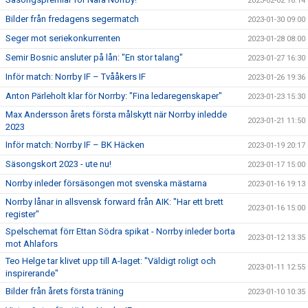
2023-02-02 16:14
Bilder från fredagens segermatch
2023-01-30 09:00
Seger mot seriekonkurrenten
2023-01-28 08:00
Semir Bosnic ansluter på lån: "En stor talang"
2023-01-27 16:30
Inför match: Norrby IF – Tvååkers IF
2023-01-26 19:36
Anton Pärleholt klar för Norrby: "Fina ledaregenskaper"
2023-01-23 15:30
Max Andersson årets första målskytt när Norrby inledde
2023-01-21 11:50
2023
Inför match: Norrby IF – BK Häcken
2023-01-19 20:17
Säsongskort 2023 - ute nu!
2023-01-17 15:00
Norrby inleder försäsongen mot svenska mästarna
2023-01-16 19:13
Norrby lånar in allsvensk forward från AIK: "Har ett brett
2023-01-16 15:00
register"
Spelschemat förr Ettan Södra spikat - Norrby inleder borta
2023-01-12 13:35
mot Ahlafors
Teo Helge tar klivet upp till A-laget: "Väldigt roligt och
2023-01-11 12:55
inspirerande"
Bilder från årets första träning
2023-01-10 10:35