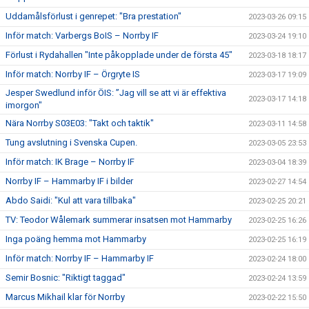
Uddamålsförlust i genrepet: "Bra prestation"
2023-03-26 09:15
Inför match: Varbergs BoIS – Norrby IF
2023-03-24 19:10
Förlust i Rydahallen "Inte påkopplade under de första 45"
2023-03-18 18:17
Inför match: Norrby IF – Örgryte IS
2023-03-17 19:09
Jesper Swedlund inför ÖIS: ”Jag vill se att vi är effektiva
2023-03-17 14:18
imorgon"
Nära Norrby S03E03: "Takt och taktik"
2023-03-11 14:58
Tung avslutning i Svenska Cupen.
2023-03-05 23:53
Inför match: IK Brage – Norrby IF
2023-03-04 18:39
Norrby IF – Hammarby IF i bilder
2023-02-27 14:54
Abdo Saidi: "Kul att vara tillbaka"
2023-02-25 20:21
TV: Teodor Wålemark summerar insatsen mot Hammarby
2023-02-25 16:26
Inga poäng hemma mot Hammarby
2023-02-25 16:19
Inför match: Norrby IF – Hammarby IF
2023-02-24 18:00
Semir Bosnic: "Riktigt taggad"
2023-02-24 13:59
Marcus Mikhail klar för Norrby
2023-02-22 15:50