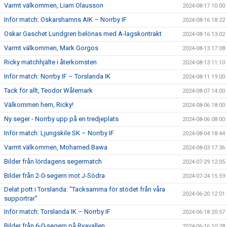
Varmt välkommen, Liam Olausson
2024-08-17 10:00
Inför match: Oskarshamns AIK – Norrby IF
2024-08-16 18:22
Oskar Gaschet Lundgren belönas med A-lagskontrakt
2024-08-16 13:02
Varmt välkommen, Mark Gorgos
2024-08-13 17:08
Ricky matchhjälte i återkomsten
2024-08-13 11:10
Inför match: Norrby IF – Torslanda IK
2024-08-11 19:00
Tack för allt, Teodor Wålemark
2024-08-07 14:00
Välkommen hem, Ricky!
2024-08-06 18:00
Ny seger - Norrby upp på en tredjeplats
2024-08-06 08:00
Inför match: Ljungskile SK – Norrby IF
2024-08-04 18:44
Varmt välkommen, Mohamed Bawa
2024-08-03 17:36
Bilder från lördagens segermatch
2024-07-29 12:05
Bilder från 2-0-segern mot J-Södra
2024-07-24 15:59
Delat pott i Torslanda: "Tacksamma för stödet från våra
2024-06-20 12:01
supportrar"
Inför match: Torslanda IK – Norrby IF
2024-06-18 20:57
Bilder från 6-0-segern på Ryavallen
2024-06-16 10:28