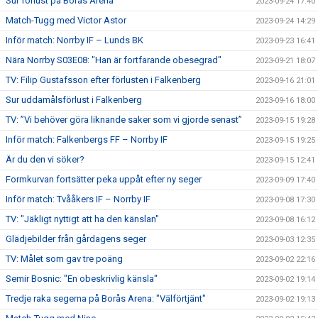
Sur förlust på Borås Arena
2023-09-24 17:40
Match-Tugg med Victor Astor
2023-09-24 14:29
Inför match: Norrby IF – Lunds BK
2023-09-23 16:41
Nära Norrby S03E08: "Han är fortfarande obesegrad"
2023-09-21 18:07
TV: Filip Gustafsson efter förlusten i Falkenberg
2023-09-16 21:01
Sur uddamålsförlust i Falkenberg
2023-09-16 18:00
TV: ”Vi behöver göra liknande saker som vi gjorde senast”
2023-09-15 19:28
Inför match: Falkenbergs FF – Norrby IF
2023-09-15 19:25
Är du den vi söker?
2023-09-15 12:41
Formkurvan fortsätter peka uppåt efter ny seger
2023-09-09 17:40
Inför match: Tvååkers IF – Norrby IF
2023-09-08 17:30
TV: "Jäkligt nyttigt att ha den känslan"
2023-09-08 16:12
Glädjebilder från gårdagens seger
2023-09-03 12:35
TV: Målet som gav tre poäng
2023-09-02 22:16
Semir Bosnic: "En obeskrivlig känsla"
2023-09-02 19:14
Tredje raka segerna på Borås Arena: "Välförtjänt"
2023-09-02 19:13