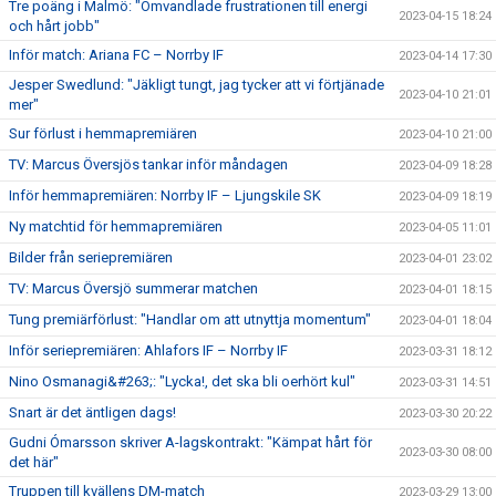
Tre poäng i Malmö: "Omvandlade frustrationen till energi
2023-04-15 18:24
och hårt jobb"
Inför match: Ariana FC – Norrby IF
2023-04-14 17:30
Jesper Swedlund: "Jäkligt tungt, jag tycker att vi förtjänade
2023-04-10 21:01
mer"
Sur förlust i hemmapremiären
2023-04-10 21:00
TV: Marcus Översjös tankar inför måndagen
2023-04-09 18:28
Inför hemmapremiären: Norrby IF – Ljungskile SK
2023-04-09 18:19
Ny matchtid för hemmapremiären
2023-04-05 11:01
Bilder från seriepremiären
2023-04-01 23:02
TV: Marcus Översjö summerar matchen
2023-04-01 18:15
Tung premiärförlust: "Handlar om att utnyttja momentum"
2023-04-01 18:04
Inför seriepremiären: Ahlafors IF – Norrby IF
2023-03-31 18:12
Nino Osmanagi&#263;: "Lycka!, det ska bli oerhört kul"
2023-03-31 14:51
Snart är det äntligen dags!
2023-03-30 20:22
Gudni Ómarsson skriver A-lagskontrakt: "Kämpat hårt för
2023-03-30 08:00
det här"
Truppen till kvällens DM-match
2023-03-29 13:00