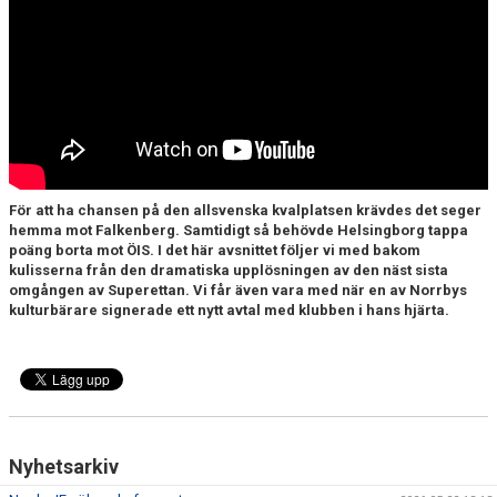
DOKUMENT
BILDARKIV
BILDER 2025
TABELL ETTAN SÖDRA 2025
För att ha chansen på den allsvenska kvalplatsen krävdes det seger
hemma mot Falkenberg. Samtidigt så behövde Helsingborg tappa
poäng borta mot ÖIS. I det här avsnittet följer vi med bakom
kulisserna från den dramatiska upplösningen av den näst sista
omgången av Superettan. Vi får även vara med när en av Norrbys
kulturbärare signerade ett nytt avtal med klubben i hans hjärta.
Nyhetsarkiv