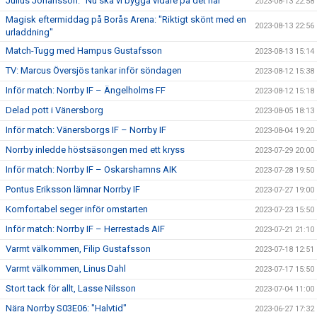
Julius Johansson: "Nu ska vi bygga vidare på det här"
2023-08-13 22:58
Magisk eftermiddag på Borås Arena: "Riktigt skönt med en
2023-08-13 22:56
urladdning"
Match-Tugg med Hampus Gustafsson
2023-08-13 15:14
TV: Marcus Översjös tankar inför söndagen
2023-08-12 15:38
Inför match: Norrby IF – Ängelholms FF
2023-08-12 15:18
Delad pott i Vänersborg
2023-08-05 18:13
Inför match: Vänersborgs IF – Norrby IF
2023-08-04 19:20
Norrby inledde höstsäsongen med ett kryss
2023-07-29 20:00
Inför match: Norrby IF – Oskarshamns AIK
2023-07-28 19:50
Pontus Eriksson lämnar Norrby IF
2023-07-27 19:00
Komfortabel seger inför omstarten
2023-07-23 15:50
Inför match: Norrby IF – Herrestads AIF
2023-07-21 21:10
Varmt välkommen, Filip Gustafsson
2023-07-18 12:51
Varmt välkommen, Linus Dahl
2023-07-17 15:50
Stort tack för allt, Lasse Nilsson
2023-07-04 11:00
Nära Norrby S03E06: "Halvtid"
2023-06-27 17:32