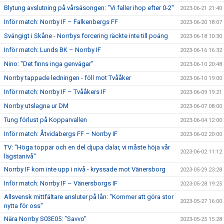
Blytung avslutning på vårsäsongen: "Vi faller ihop efter 0-2"
2023-06-21 21:40
Inför match: Norrby IF – Falkenbergs FF
2023-06-20 18:07
Svängigt i Skåne - Norrbys forcering räckte inte till poäng
2023-06-18 10:30
Inför match: Lunds BK – Norrby IF
2023-06-16 16:32
Nino: "Det finns inga genvägar"
2023-06-10 20:48
Norrby tappade ledningen - föll mot Tvååker
2023-06-10 19:00
Inför match: Norrby IF – Tvååkers IF
2023-06-09 19:21
Norrby utslagna ur DM
2023-06-07 08:00
Tung förlust på Kopparvallen
2023-06-04 12:00
Inför match: Åtvidabergs FF – Norrby IF
2023-06-02 20:00
TV: "Höga toppar och en del djupa dalar, vi måste höja vår
2023-06-02 11:12
lägstanivå"
Norrby IF kom inte upp i nivå - kryssade mot Vänersborg
2023-05-29 23:28
Inför match: Norrby IF – Vänersborgs IF
2023-05-28 19:25
Allsvensk mittfältare ansluter på lån: "Kommer att göra stor
2023-05-27 16:00
nytta för oss"
Nära Norrby S03E05: "Savvo"
2023-05-25 15:28