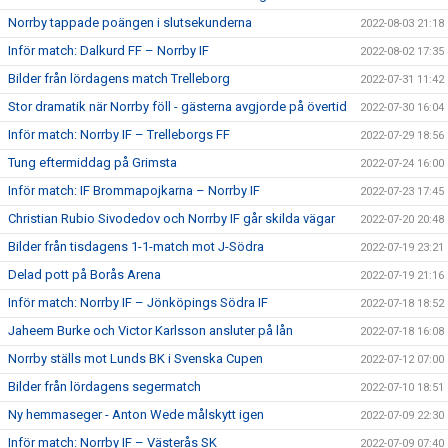
Norrby tappade poängen i slutsekunderna
2022-08-03 21:18
Inför match: Dalkurd FF – Norrby IF
2022-08-02 17:35
Bilder från lördagens match Trelleborg
2022-07-31 11:42
Stor dramatik när Norrby föll - gästerna avgjorde på övertid
2022-07-30 16:04
Inför match: Norrby IF – Trelleborgs FF
2022-07-29 18:56
Tung eftermiddag på Grimsta
2022-07-24 16:00
Inför match: IF Brommapojkarna – Norrby IF
2022-07-23 17:45
Christian Rubio Sivodedov och Norrby IF går skilda vägar
2022-07-20 20:48
Bilder från tisdagens 1-1-match mot J-Södra
2022-07-19 23:21
Delad pott på Borås Arena
2022-07-19 21:16
Inför match: Norrby IF – Jönköpings Södra IF
2022-07-18 18:52
Jaheem Burke och Victor Karlsson ansluter på lån
2022-07-18 16:08
Norrby ställs mot Lunds BK i Svenska Cupen
2022-07-12 07:00
Bilder från lördagens segermatch
2022-07-10 18:51
Ny hemmaseger - Anton Wede målskytt igen
2022-07-09 22:30
Inför match: Norrby IF – Västerås SK
2022-07-09 07:40