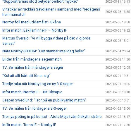
"Supportrarnas stöd betyder oerhört mycket"
2023-05-11 16:13
Vi tackar av Nicklas Savolainen i samband med fredagens
2023-05-08 13:55
hemmamatch
Norrby föll med uddamålet i Skåne
2023-05-06 18:38
Inför match: Eskilsminne IF – Norrby IF
2023-05-05 19:32
Marcus Översjö: "Vi vill bygga vidare på det vi gjorde
2023-05-05 15:01
senast"
Nära Norrby S03E04: "Det stannar inte idag heller"
2023-05-04 20:24
Bilder från måndagens segermatch
2023-05-02 14:30
TV: Se målen från måndagens seger
2023-05-02 12:05
"Kul att allt hårt slit lönar sig"
2023-05-01 19:31
Tredje raka när Norrby tog en ny 3-0-seger
2023-05-01 18:05
Inför match: Norrby IF – BK Olympic
2023-04-30 18:18
Jesper Swedlund: "Tror på en publikvänlig match"
2023-04-30 13:51
TV: Se målen från lördagens 3-0-seger
2023-04-23 15:00
Tre nya poäng in på kontot - Atola Meja tvåmålskytt i skåne
2023-04-22 18:17
Inför match: Torns IF – Norrby IF
2023-04-21 17:30