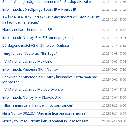
Salo: " Vi har ju några fina minnen från Stadsparksvallen
2022-10-23 17:36
Inför match: Jönköpings Södra IF – Norrby IF
2022-10-23 17:22
17-årige Olle Backlund skriver A-lagskontrakt: "Stolt över att
2022-10-20 15:00
ha tagit det här steget"
Norrby nollade hemma mot BP
2022-10-15 15:52
Inför match: Norrby IF – IF Brommapojkarna
2022-10-14 19:04
Lördagens matchvärd: Stiftelsen Garissa
2022-10-14 13:32
Tung förlust i Västerås: "Blir fega"
2022-10-08 17:20
TV: Matchsnack med Mak Lind
2022-10-07 17:24
Inför match: Västerås SK – Norrby IF
2022-10-07 17:10
Backlund debuterade när Norrby kryssade: "Detta man har
2022-10-02 18:50
jobbat för"
TV: Matchsnack med Marcus Översjö
2022-10-01 15:42
Inför match: Norrby IF – Skövde AIK
2022-10-01 15:29
Tillsammans tar vi kampen mot barncancer!
2022-09-22 16:00
Nära Norrby S02E07: "Jag mår lika bra som i morse"
2022-09-21 16:39
Norrby föll med uddamålet: "Kommer in i det för sent"
2022-09-18 20:00