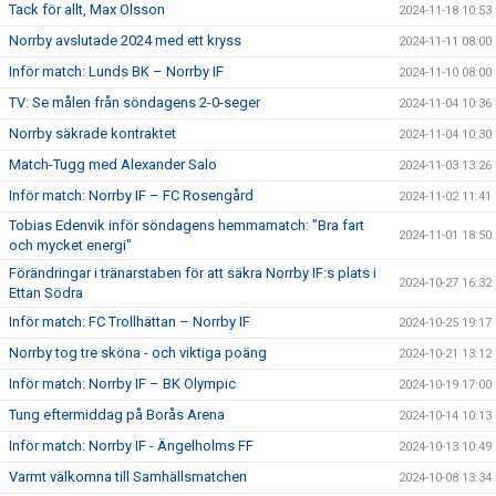
Tack för allt, Max Olsson
2024-11-18 10:53
Norrby avslutade 2024 med ett kryss
2024-11-11 08:00
Inför match: Lunds BK – Norrby IF
2024-11-10 08:00
TV: Se målen från söndagens 2-0-seger
2024-11-04 10:36
Norrby säkrade kontraktet
2024-11-04 10:30
Match-Tugg med Alexander Salo
2024-11-03 13:26
Inför match: Norrby IF – FC Rosengård
2024-11-02 11:41
Tobias Edenvik inför söndagens hemmamatch: "Bra fart
2024-11-01 18:50
och mycket energi"
Förändringar i tränarstaben för att säkra Norrby IF:s plats i
2024-10-27 16:32
Ettan Södra
Inför match: FC Trollhättan – Norrby IF
2024-10-25 19:17
Norrby tog tre sköna - och viktiga poäng
2024-10-21 13:12
Inför match: Norrby IF – BK Olympic
2024-10-19 17:00
Tung eftermiddag på Borås Arena
2024-10-14 10:13
Inför match: Norrby IF - Ängelholms FF
2024-10-13 10:49
Varmt välkomna till Samhällsmatchen
2024-10-08 13:34