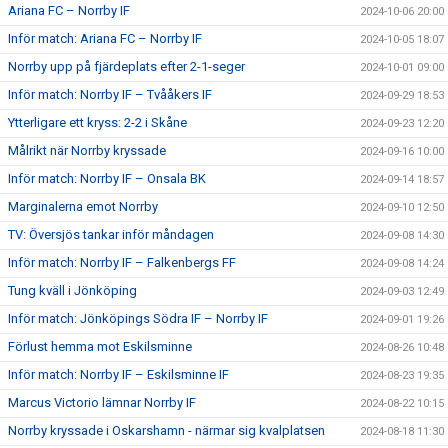
Ariana FC – Norrby IF
2024-10-06 20:00
Inför match: Ariana FC – Norrby IF
2024-10-05 18:07
Norrby upp på fjärdeplats efter 2-1-seger
2024-10-01 09:00
Inför match: Norrby IF – Tvååkers IF
2024-09-29 18:53
Ytterligare ett kryss: 2-2 i Skåne
2024-09-23 12:20
Målrikt när Norrby kryssade
2024-09-16 10:00
Inför match: Norrby IF – Onsala BK
2024-09-14 18:57
Marginalerna emot Norrby
2024-09-10 12:50
TV: Översjös tankar inför måndagen
2024-09-08 14:30
Inför match: Norrby IF – Falkenbergs FF
2024-09-08 14:24
Tung kväll i Jönköping
2024-09-03 12:49
Inför match: Jönköpings Södra IF – Norrby IF
2024-09-01 19:26
Förlust hemma mot Eskilsminne
2024-08-26 10:48
Inför match: Norrby IF – Eskilsminne IF
2024-08-23 19:35
Marcus Victorio lämnar Norrby IF
2024-08-22 10:15
Norrby kryssade i Oskarshamn - närmar sig kvalplatsen
2024-08-18 11:30