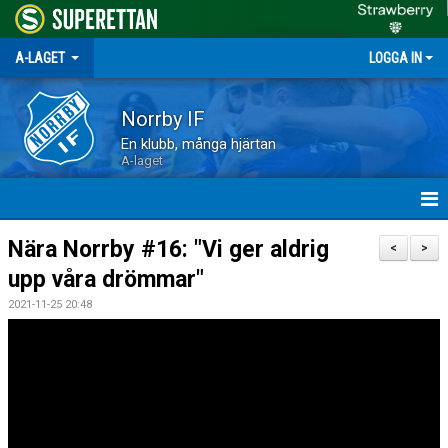
A-LAGET
LOGGA IN
Norrby IF
En klubb, många hjärtan
A-laget
HEM
Nära Norrby #16: "Vi ger aldrig
<
>
upp våra drömmar"
NYHETER
2021-11-25 20:48
MATCHER
TRUPPEN
KALENDER