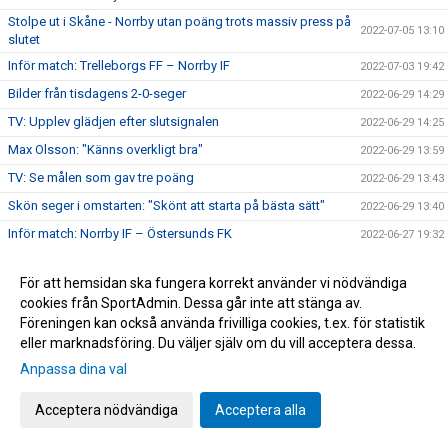
Stolpe ut i Skåne - Norrby utan poäng trots massiv press på
2022-07-05 13:10
slutet
Inför match: Trelleborgs FF – Norrby IF
2022-07-03 19:42
Bilder från tisdagens 2-0-seger
2022-06-29 14:29
TV: Upplev glädjen efter slutsignalen
2022-06-29 14:25
Max Olsson: "Känns overkligt bra"
2022-06-29 13:59
TV: Se målen som gav tre poäng
2022-06-29 13:43
Skön seger i omstarten: "Skönt att starta på bästa sätt"
2022-06-29 13:40
Inför match: Norrby IF – Östersunds FK
2022-06-27 19:32
U21: Uddamålsförlust hemma mot Utsikten
2022-06-21 11:03
För att hemsidan ska fungera korrekt använder vi nödvändiga
Nära Norrby S02E05: "#23"
2022-06-17 13:39
cookies från SportAdmin. Dessa går inte att stänga av.
Melvin Andersson och Norrby IF går skilda vägar
2022-06-16 17:59
Föreningen kan också använda frivilliga cookies, t.ex. för statistik
eller marknadsföring. Du väljer själv om du vill acceptera dessa.
Norrby inledde lägret med ett kryss mot Varberg
2022-06-16 16:56
Anpassa dina val
Anton Cajtoft förlänger med Norrby: "Trivs väldigt bra här"
2022-06-15 17:00
Bilder från träningsveckan
2022-06-10 09:20
Acceptera nödvändiga
Acceptera alla
Inga poäng när Norrby avslutade vårsäsongen
2022-05-28 15:13