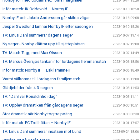
Norrby föll med uddamålet: "Små marginaler"
2023-10-14 15:26
Inför match: IK Oddevold – Norrby IF
2023-10-13 18:58
Norrby IF och Jakob Andersson går skilda vägar
2023-10-13 09:08
Jesper Swedlund lämnar Norrby IF efter säsongen
2023-10-10 15:26
TV: Linus Dahl summerar dagens seger
2023-10-07 19:14
Ny seger - Norrby klättrar upp till sjätteplatsen
2023-10-07 19:00
TV: Match-Tugg med Max Olsson
2023-10-07 14:49
TV: Marcus Översjös tankar inför lördagens hemmamatch
2023-10-06 18:56
Inför match: Norrby IF – Eskilsminne IF
2023-10-06 18:49
Varmt välkomna till lördagens familjematch
2023-10-05 11:00
Glädjebilder från 4-3-segern
2023-10-03 11:53
TV: "Dahl var Ronaldinho idag"
2023-10-03 11:11
TV: Upplev dramatiken från gårdagens seger
2023-10-03 10:51
Stor dramatik när Norrby tog tre poäng
2023-10-03 08:30
Inför match: FC Trollhättan – Norrby IF
2023-10-01 17:57
TV: Linus Dahl summerar insatsen mot Lund
2023-09-24 18:06