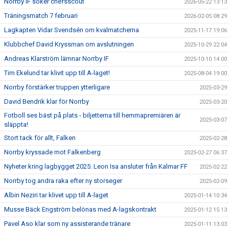
Norrby IF söker chefsscout
2026-05-22 13:13
Träningsmatch 7 februari
2026-02-05 08:29
Lagkapten Vidar Svendsén om kvalmatcherna
2025-11-17 19:06
Klubbchef David Kryssman om avslutningen
2025-10-29 22:04
Andreas Klarström lämnar Norrby IF
2025-10-10 14:00
Tim Ekelund tar klivit upp till A-laget!
2025-08-04 19:00
Norrby förstärker truppen ytterligare
2025-03-29
David Bendrik klar för Norrby
2025-03-20
Fotboll ses bäst på plats - biljetterna till hemmapremiären är
2025-03-07
släppta!
Stort tack för allt, Falken
2025-02-28
Norrby kryssade mot Falkenberg
2025-02-27 06:37
Nyheter kring lagbygget 2025: Leon Isa ansluter från Kalmar FF
2025-02-22
Norrby tog andra raka efter ny storseger
2025-02-09
Albin Neziri tar klivet upp till A-laget
2025-01-14 10:34
Musse Bäck Engström belönas med A-lagskontrakt
2025-01-12 15:13
Pavel Aso klar som ny assisterande tränare
2025-01-11 13:03