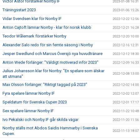
Victor Astor förstärker Norrby IF
2023-01-08 16:31
Träningsstart 2023
2023-01-06 15:26
Vidar Svendsen klar för Norrby IF
2022-12-22 12:56
Anton Cajtoft lämnar Norrby - klar för norsk klubb
2022-12-21 16:28
Teodor Wålemark förstärker Norrby
2022-12-20 10:00
Alexander Salo redo för sin femte säsong i Norrby
2022-12-16 12:31
Jesper Swedlund och Marcus Översjö nya huvudtränare
2022-12-12 18:30
Anton Wede förlänger: ”Väldigt motiverad inför 2023"
2022-12-09 16:33
Julius Johansson klar för Norrby: "En spelare som älskar
2022-12-08 13:00
att utmana"
Max Olsson förlänger: ”Riktigt taggad på 2023”
2022-12-02 14:00
Fyra spelare lämnar Norrby IF
2022-12-02 12:07
Speldatum för Svenska Cupen 2023
2022-12-01 17:17
Sex spelare lämnar Norrby IF
2022-11-22 10:48
Ivo Pekalski och Norrby IF går skilda vägar
2022-11-20 11:56
Norrby ställs mot Abdos Saidis Hammarby i Svenska
2022-11-13 18:07
Cupen.