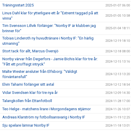
Träningsstart 2025
2025-01-07 06:00
Linus Dahl klar för ytterligare ett år "Extremt taggad på att
2025-01-05 10:58
vinna"
Tim Svensson Lillvik förlänger: "Norrby IF är klubben jag
2025-01-04 18:11
brinner för"
Tobias Linderoth ny huvudtränare i Norrby IF: "En härlig
2024-12-19 18:10
utmaning"
Stort tack för allt, Marcus Översjö
2024-12-18 08:00
Norrby värvar från Degerfors - Jamie Bichis klar för tre år:
2024-12-15 13:16
"Fått ett proffsigt intryck"
Malte Wester ansluter från Elfsborg: "Väldigt
2024-12-13 13:20
förväntansfull"
Elvin Tahami förlänger sitt avtal
2024-12-12 18:54
Vidar Svendsen klar för tre nya år
2024-12-09 14:30
Talangkollen från Ettanfotboll
2024-11-28 17:00
Teo Helge - matchens lirare i Morgondagens stjärnor
2024-11-26 10:07
Andreas Klarström ny fotbollsansvarig i Norrby IF
2024-11-19 12:25
Sju spelare lämnar Norrby IF
2024-11-18 13:01