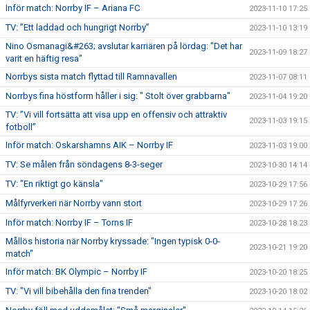
Inför match: Norrby IF – Ariana FC
2023-11-10 17:25
TV: ”Ett laddad och hungrigt Norrby”
2023-11-10 13:19
Nino Osmanagi&#263; avslutar karriären på lördag: "Det har
2023-11-09 18:27
varit en häftig resa"
Norrbys sista match flyttad till Ramnavallen
2023-11-07 08:11
Norrbys fina höstform håller i sig: " Stolt över grabbarna"
2023-11-04 19:20
TV: ”Vi vill fortsätta att visa upp en offensiv och attraktiv
2023-11-03 19:15
fotboll”
Inför match: Oskarshamns AIK – Norrby IF
2023-11-03 19:00
TV: Se målen från söndagens 8-3-seger
2023-10-30 14:14
TV: "En riktigt go känsla"
2023-10-29 17:56
Målfyrverkeri när Norrby vann stort
2023-10-29 17:26
Inför match: Norrby IF – Torns IF
2023-10-28 18:23
Mållös historia när Norrby kryssade: "Ingen typisk 0-0-
2023-10-21 19:20
match"
Inför match: BK Olympic – Norrby IF
2023-10-20 18:25
TV: "Vi vill bibehålla den fina trenden"
2023-10-20 18:02