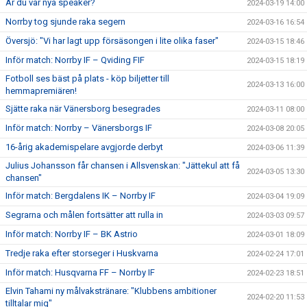
Är du vår nya speaker?
2024-03-19 14:00
Norrby tog sjunde raka segern
2024-03-16 16:54
Översjö: "Vi har lagt upp försäsongen i lite olika faser"
2024-03-15 18:46
Inför match: Norrby IF – Qviding FIF
2024-03-15 18:19
Fotboll ses bäst på plats - köp biljetter till
2024-03-13 16:00
hemmapremiären!
Sjätte raka när Vänersborg besegrades
2024-03-11 08:00
Inför match: Norrby – Vänersborgs IF
2024-03-08 20:05
16-årig akademispelare avgjorde derbyt
2024-03-06 11:39
Julius Johansson får chansen i Allsvenskan: "Jättekul att få
2024-03-05 13:30
chansen"
Inför match: Bergdalens IK – Norrby IF
2024-03-04 19:09
Segrarna och målen fortsätter att rulla in
2024-03-03 09:57
Inför match: Norrby IF – BK Astrio
2024-03-01 18:09
Tredje raka efter storseger i Huskvarna
2024-02-24 17:01
Inför match: Husqvarna FF – Norrby IF
2024-02-23 18:51
Elvin Tahami ny målvakstränare: "Klubbens ambitioner
2024-02-20 11:53
tilltalar mig"