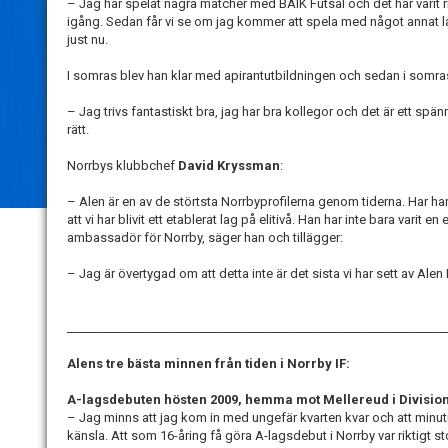
– Jag har spelat några matcher med BAIK Futsal och det har varit rik
igång. Sedan får vi se om jag kommer att spela med något annat la
just nu.
I somras blev han klar med apirantutbildningen och sedan i somras
– Jag trivs fantastiskt bra, jag har bra kollegor och det är ett spän
rätt.
Norrbys klubbchef
David Kryssman
:
– Alen är en av de störtsta Norrbyprofilerna genom tiderna. Har har 
att vi har blivit ett etablerat lag på elitivå. Han har inte bara varit
ambassadör för Norrby, säger han och tillägger:
– Jag är övertygad om att detta inte är det sista vi har sett av Alen K
_______________________________________________________________
Alens tre bästa minnen från tiden i Norrby IF:
A-lagsdebuten hösten 2009, hemma mot Mellereud i Division
– Jag minns att jag kom in med ungefär kvarten kvar och att minutr
känsla. Att som 16-åring få göra A-lagsdebut i Norrby var riktigt s