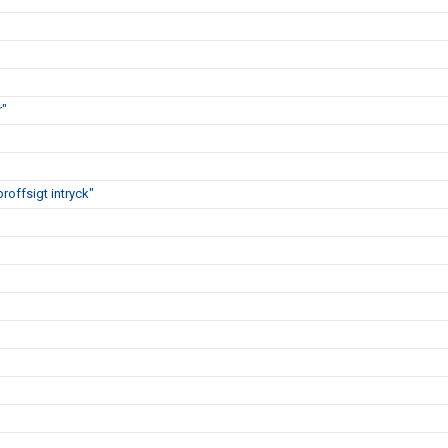
r"
proffsigt intryck"