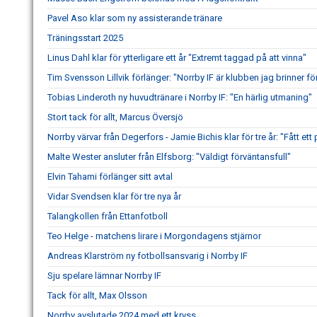
Pavel Aso klar som ny assisterande tränare
Träningsstart 2025
Linus Dahl klar för ytterligare ett år "Extremt taggad på att vinna"
Tim Svensson Lillvik förlänger: "Norrby IF är klubben jag brinner fö
Tobias Linderoth ny huvudtränare i Norrby IF: "En härlig utmaning"
Stort tack för allt, Marcus Översjö
Norrby värvar från Degerfors - Jamie Bichis klar för tre år: "Fått ett 
Malte Wester ansluter från Elfsborg: "Väldigt förväntansfull"
Elvin Tahami förlänger sitt avtal
Vidar Svendsen klar för tre nya år
Talangkollen från Ettanfotboll
Teo Helge - matchens lirare i Morgondagens stjärnor
Andreas Klarström ny fotbollsansvarig i Norrby IF
Sju spelare lämnar Norrby IF
Tack för allt, Max Olsson
Norrby avslutade 2024 med ett kryss