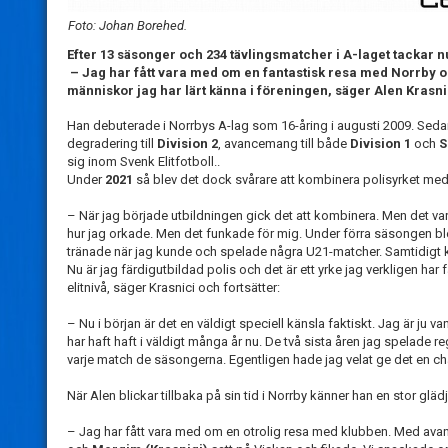
Foto: Johan Borehed.
Efter 13 säsonger och 234 tävlingsmatcher i A-laget tackar nu
– Jag har fått vara med om en fantastisk resa med Norrby och 
människor jag har lärt känna i föreningen, säger Alen Krasni
Han debuterade i Norrbys A-lag som 16-åring i augusti 2009. Sed
degradering till
Division 2
, avancemang till både
Division 1
och
S
sig inom Svenk Elitfotboll..
Under
2021
så blev det dock svårare att kombinera polisyrket med a
– När jag började utbildningen gick det att kombinera. Men det var 
hur jag orkade. Men det funkade för mig. Under förra säsongen bl
tränade när jag kunde och spelade några U21-matcher. Samtidigt ku
Nu är jag färdigutbildad polis och det är ett yrke jag verkligen har
elitnivå, säger Krasnici och fortsätter:
– Nu i början är det en väldigt speciell känsla faktiskt. Jag är ju va
har haft haft i väldigt många år nu. De två sista åren jag spelade 
varje match de säsongerna. Egentligen hade jag velat ge det en chans 
När Alen blickar tillbaka på sin tid i Norrby känner han en stor glädj
– Jag har fått vara med om en otrolig resa med klubben. Med avanc