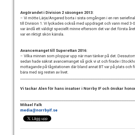
Avgörandet i Division 2 säsongen 2013:
– Vi mötte Lärje/Angered borta i sista omgången i en ren seriefinal.
till Division 1. Vi lyckades också med uppdraget och vann med 3-0.
var ändå ett väldigt speciellt minne eftersom det var det första å
var en riktigt skön känsla.
Avancemanget till Superettan 2016:
– Vilka minnen som ploppar upp när man tänker på det. Dessutom f
sedan hade säkrat avancemanget så gick vi ut och firade i Stockholm
mottagande på tågstationen där bland annat BT var på plats och f
bära med sig resten av livet.
_______________________________________________________________
Vi tackar Alen för hans insatser i Norrby IF och önskar honom e
_______________________________________________________________
Mikael Falk
media@norrbyif.se