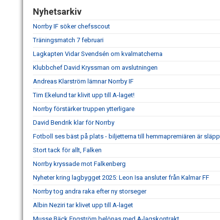
Nyhetsarkiv
Norrby IF söker chefsscout
Träningsmatch 7 februari
Lagkapten Vidar Svendsén om kvalmatcherna
Klubbchef David Kryssman om avslutningen
Andreas Klarström lämnar Norrby IF
Tim Ekelund tar klivit upp till A-laget!
Norrby förstärker truppen ytterligare
David Bendrik klar för Norrby
Fotboll ses bäst på plats - biljetterna till hemmapremiären är släpp
Stort tack för allt, Falken
Norrby kryssade mot Falkenberg
Nyheter kring lagbygget 2025: Leon Isa ansluter från Kalmar FF
Norrby tog andra raka efter ny storseger
Albin Neziri tar klivet upp till A-laget
Musse Bäck Engström belönas med A-lagskontrakt