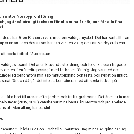
 en stor Norrbyprofil för sig.
jag är så otroligt tacksam för alla mina år här, och för alla fina
ci.
an dess har
Alen Krasnici
varit med om väldigt mycket. Det har varit allt från
uperettan
- och dessutom har han varit en viktig del i att Norrby etablerat
tt spela fotboll i Superettan.
väldigt slitsamt. Det är en krävande utbildning och folk i klassen frågade
ev det en liten "nedtrappning" med fotbollen för mig. Jag var med och
nde jag genomföra min aspirantutbildning och testa polisyrket på riktigt.
 fastnat för och då går det inte att kombinera med att spela fotboll på
n att åka bort till arenan efter jobbet och träffa grabbarna. Det är en rutin man
regelbundet (2019, 2020) kanske var mina bästa år i Norrby och jag spelade
till. Men allting har ett slut.
e.
emang till både Division 1 och till Superettan. Jag minns en gång när jag