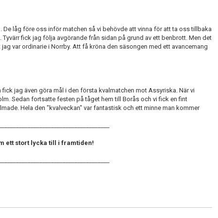
 De låg före oss inför matchen så vi behövde att vinna för att ta oss tillbaka
 Tyvärr fick jag följa avgörande från sidan på grund av ett benbrott. Men det
ret jag var ordinarie i Norrby. Att få kröna den säsongen med ett avancemang
ick jag även göra mål i den första kvalmatchen mot Assyriska. När vi
. Sedan fortsatte festen på tåget hem till Borås och vi fick en fint
ilmade. Hela den "kvalveckan" var fantastisk och ett minne man kommer
______________________________________
tt stort lycka till i framtiden!
______________________________________