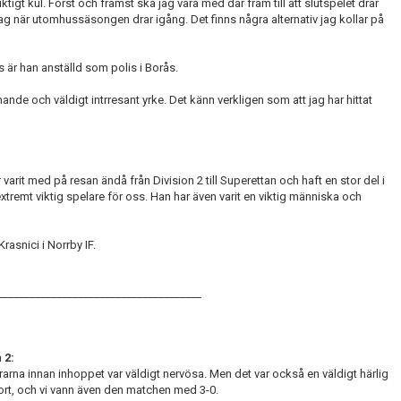
tigt kul. Först och främst ska jag vara med där fram till att slutspelet drar
g när utomhussäsongen drar igång. Det finns några alternativ jag kollar på
 är han anställd som polis i Borås.
nande och väldigt intrresant yrke. Det känn verkligen som att jag har hittat
varit med på resan ändå från Division 2 till Superettan och haft en stor del i
 en extremt viktig spelare för oss. Han har även varit en viktig människa och
rasnici i Norrby IF.
______________________________________
 2:
arna innan inhoppet var väldigt nervösa. Men det var också en väldigt härlig
tort, och vi vann även den matchen med 3-0.