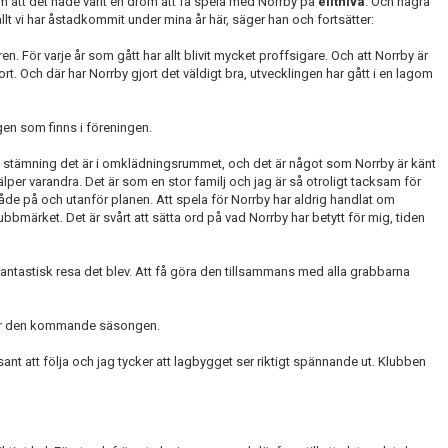
m att det hade varit en dröm att få spela med Norrby på
elitnivå
. Och några
 allt vi har åstadkommit under mina år här, säger han och fortsätter:
en. För varje år som gått har allt blivit mycket proffsigare. Och att Norrby är
fort. Och där har Norrby gjort det väldigt bra, utvecklingen har gått i en lagom
en som finns i föreningen.
a stämning det är i omklädningsrummet, och det är något som Norrby är känt
hjälper varandra. Det är som en stor familj och
jag är så otroligt tacksam för
åde på och utanför planen. Att spela för Norrby har aldrig handlat om
lubbmärket. Det är svårt att sätta ord på vad Norrby har betytt för mig, tiden
 fantastisk resa det blev. Att få göra den tillsammans med alla grabbarna
nder den kommande säsongen.
sant att följa och jag tycker att lagbygget ser riktigt spännande ut. Klubben