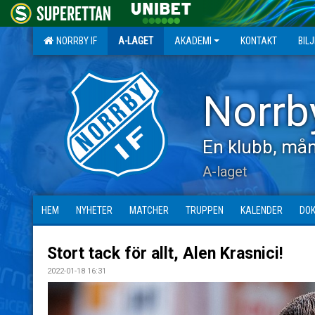
NORRBY IF
A-LAGET
AKADEMI
KONTAKT
BIL
Norrb
En klubb, mån
A-laget
HEM
NYHETER
MATCHER
TRUPPEN
KALENDER
DO
Stort tack för allt, Alen Krasnici!
2022-01-18 16:31