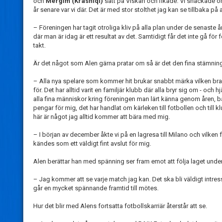
och
Mergim (Krasniqi)
satt på Viskan och fikade. Vi snackade o
år senare var vi där. Det är med stor stolthet jag kan se tillbaka på
– Föreningen har tagit otroliga kliv på alla plan under de senaste år
där man är idag är ett resultat av det. Samtidigt får det inte gå för 
takt.
Är det något som Alen gärna pratar om så är det den fina stämning
– Alla nya spelare som kommer hit brukar snabbt märka vilken br
för. Det har alltid varit en familjär klubb där alla bryr sig om - och 
alla fina människor kring föreningen man lärt känna genom åren, b
pengar för mig, det har handlat om kärleken till fotbollen och till k
här är något jag alltid kommer att bära med mig.
– I början av december åkte vi på en lagresa till Milano och vilken
kändes som ett väldigt fint avslut för mig.
Alen berättar han med spänning ser fram emot att följa laget u
– Jag kommer att se varje match jag kan. Det ska bli väldigt intres
går en mycket spännande framtid till mötes.
Hur det blir med Alens fortsatta fotbollskarriär återstår att se.