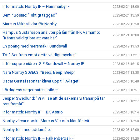
Inför match: Norrby IF – Hammarby IF
2023-02-24 18:00
Semir Bosnic: "Riktigt taggad"
2023-02-24 13:59
Marcus Mikhail klar för Norrby
2023-02-22 15:50
Hampus Gustafsson ansluter på lån från IFK Värnamo:
2023-02-21 18:00
"Känns väldigt bra att vara här"
En poäng med mersmak i Sundsvall
2023-02-19 19:53
TV: " Ser fram emot detta väldigt mycket"
2023-02-18 17:21
Inför cuppremiären: GIF Sundsvall – Norrby IF
2023-02-18 16:15
Nära Norrby S03E03: "Beep, Beep, Beep"
2023-02-17 13:35
Oscar Gustafsson tar klivet upp till A-laget.
2023-02-16 10:48
Lördagens segermatch i bilder
2023-02-13 10:51
Jesper Swedlund: ”Vi vill se att de sakerna vi tränar på tar
2023-02-10 18:27
oss framåt”
Inför match: Norrby IF – BK Astrio
2023-02-10 18:14
Norrby värvar norskt: Marcus Victorio klar för två
2023-02-10 13:50
Norrby föll med uddamålet
2023-02-05 12:00
Inför match: Norrby IF – Falkenbergs FF
2023-02-03 19:25