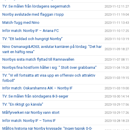
TV: Se målen från lördagens segermatch
2023-11-12 11:27
Norrby avslutade med flaggan i topp
2023-11-11 19:04
Match-Tugg med Nino
2023-11-11 13:43
Inför match: Norrby IF – Ariana FC
2023-11-10 17:25
TV: ”Ett laddad och hungrigt Norrby”
2023-11-10 13:19
Nino Osmanagi&#263; avslutar karriären på lördag: "Det har
2023-11-09 18:27
varit en häftig resa"
Norrbys sista match flyttad till Ramnavallen
2023-11-07 08:11
Norrbys fina höstform håller i sig: " Stolt över grabbarna"
2023-11-04 19:20
TV: ”Vi vill fortsätta att visa upp en offensiv och attraktiv
2023-11-03 19:15
fotboll”
Inför match: Oskarshamns AIK – Norrby IF
2023-11-03 19:00
TV: Se målen från söndagens 8-3-seger
2023-10-30 14:14
TV: "En riktigt go känsla"
2023-10-29 17:56
Målfyrverkeri när Norrby vann stort
2023-10-29 17:26
Inför match: Norrby IF – Torns IF
2023-10-28 18:23
Mållös historia när Norrby kryssade: "Ingen typisk 0-0-