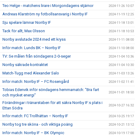
Teo Helge - matchens lirare i Morgondagens stjärnor
2024-11-26 10:07
Andreas Klarström ny fotbollsansvarig i Norrby IF
2024-11-19 12:25
Sju spelare lämnar Norrby IF
2024-11-18 13:01
Tack för allt, Max Olsson
2024-11-18 10:53
Norrby avslutade 2024 med ett kryss
2024-11-11 08:00
Inför match: Lunds BK – Norrby IF
2024-11-10 08:00
TV: Se målen från söndagens 2-0-seger
2024-11-04 10:36
Norrby säkrade kontraktet
2024-11-04 10:30
Match-Tugg med Alexander Salo
2024-11-03 13:26
Inför match: Norrby IF – FC Rosengård
2024-11-02 11:41
Tobias Edenvik inför söndagens hemmamatch: "Bra fart
2024-11-01 18:50
och mycket energi"
Förändringar i tränarstaben för att säkra Norrby IF:s plats i
2024-10-27 16:32
Ettan Södra
Inför match: FC Trollhättan – Norrby IF
2024-10-25 19:17
Norrby tog tre sköna - och viktiga poäng
2024-10-21 13:12
Inför match: Norrby IF – BK Olympic
2024-10-19 17:00