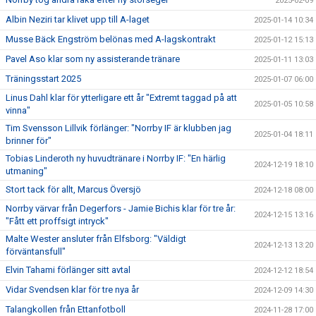
2025-02-09
Albin Neziri tar klivet upp till A-laget
2025-01-14 10:34
Musse Bäck Engström belönas med A-lagskontrakt
2025-01-12 15:13
Pavel Aso klar som ny assisterande tränare
2025-01-11 13:03
Träningsstart 2025
2025-01-07 06:00
Linus Dahl klar för ytterligare ett år "Extremt taggad på att
2025-01-05 10:58
vinna"
Tim Svensson Lillvik förlänger: "Norrby IF är klubben jag
2025-01-04 18:11
brinner för"
Tobias Linderoth ny huvudtränare i Norrby IF: "En härlig
2024-12-19 18:10
utmaning"
Stort tack för allt, Marcus Översjö
2024-12-18 08:00
Norrby värvar från Degerfors - Jamie Bichis klar för tre år:
2024-12-15 13:16
"Fått ett proffsigt intryck"
Malte Wester ansluter från Elfsborg: "Väldigt
2024-12-13 13:20
förväntansfull"
Elvin Tahami förlänger sitt avtal
2024-12-12 18:54
Vidar Svendsen klar för tre nya år
2024-12-09 14:30
Talangkollen från Ettanfotboll
2024-11-28 17:00