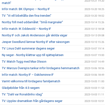
2023-10-21 19:20
match"
Inför match: BK Olympic – Norrby IF
2023-10-20 18:25
TV: "Vi vill bibehålla den fina trenden"
2023-10-20 18:02
Norrby föll med uddamålet: "Små marginaler"
2023-10-14 15:26
Inför match: IK Oddevold – Norrby IF
2023-10-13 18:58
Norrby IF och Jakob Andersson går skilda vägar
2023-10-13 09:08
Jesper Swedlund lämnar Norrby IF efter säsongen
2023-10-10 15:26
TV: Linus Dahl summerar dagens seger
2023-10-07 19:14
Ny seger - Norrby klättrar upp till sjätteplatsen
2023-10-07 19:00
TV: Match-Tugg med Max Olsson
2023-10-07 14:49
TV: Marcus Översjös tankar inför lördagens hemmamatch
2023-10-06 18:56
Inför match: Norrby IF – Eskilsminne IF
2023-10-06 18:49
Varmt välkomna till lördagens familjematch
2023-10-05 11:00
Glädjebilder från 4-3-segern
2023-10-03 11:53
TV: "Dahl var Ronaldinho idag"
2023-10-03 11:11
TV: Upplev dramatiken från gårdagens seger
2023-10-03 10:51