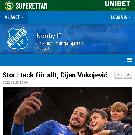
A-LAGET
LOGGA IN
Norrby IF
En klubb, många hjärtan
A-laget
HEM
Stort tack för allt, Dijan Vukojević
<
>
2022-01-23 19:00
NYHETER
MATCHER
TRUPPEN
KALENDER