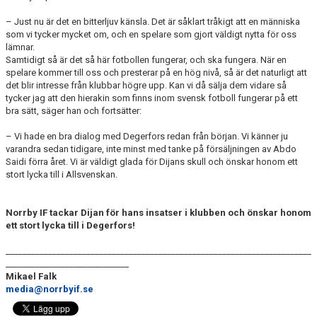
– Just nu är det en bitterljuv känsla. Det är såklart tråkigt att en människa
som vi tycker mycket om, och en spelare som gjort väldigt nytta för oss
lämnar.
Samtidigt så är det så här fotbollen fungerar, och ska fungera. När en
spelare kommer till oss och presterar på en hög nivå, så är det naturligt att
det blir intresse från klubbar högre upp. Kan vi då sälja dem vidare så
tycker jag att den hierakin som finns inom svensk fotboll fungerar på ett
bra sätt, säger han och fortsätter:
– Vi hade en bra dialog med Degerfors redan från början. Vi känner ju
varandra sedan tidigare, inte minst med tanke på försäljningen av Abdo
Saidi förra året. Vi är väldigt glada för Dijans skull och önskar honom ett
stort lycka till i Allsvenskan.
Norrby IF tackar Dijan
för hans insatser i klubben och önskar honom
ett stort lycka till i Degerfors!
________________________________________________________________________
_____________________________
Mikael Falk
media@norrbyif.se