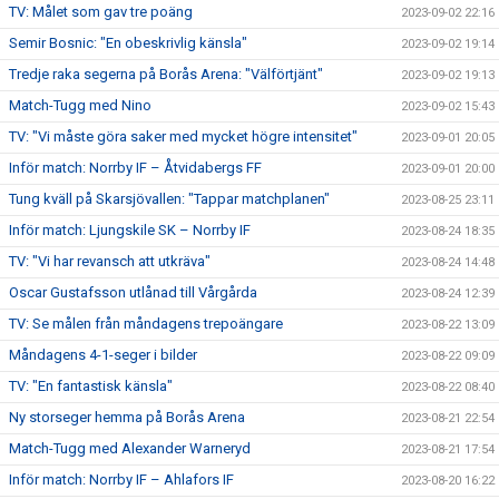
TV: Målet som gav tre poäng
2023-09-02 22:16
Semir Bosnic: "En obeskrivlig känsla"
2023-09-02 19:14
Tredje raka segerna på Borås Arena: "Välförtjänt"
2023-09-02 19:13
Match-Tugg med Nino
2023-09-02 15:43
TV: "Vi måste göra saker med mycket högre intensitet"
2023-09-01 20:05
Inför match: Norrby IF – Åtvidabergs FF
2023-09-01 20:00
Tung kväll på Skarsjövallen: "Tappar matchplanen"
2023-08-25 23:11
Inför match: Ljungskile SK – Norrby IF
2023-08-24 18:35
TV: "Vi har revansch att utkräva"
2023-08-24 14:48
Oscar Gustafsson utlånad till Vårgårda
2023-08-24 12:39
TV: Se målen från måndagens trepoängare
2023-08-22 13:09
Måndagens 4-1-seger i bilder
2023-08-22 09:09
TV: "En fantastisk känsla"
2023-08-22 08:40
Ny storseger hemma på Borås Arena
2023-08-21 22:54
Match-Tugg med Alexander Warneryd
2023-08-21 17:54
Inför match: Norrby IF – Ahlafors IF
2023-08-20 16:22