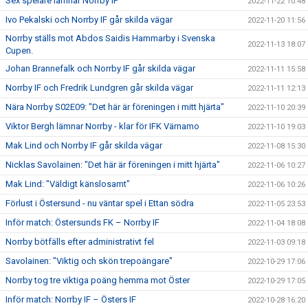
Sex spelare lämnar Norrby IF
2022-11-22 10:48
Ivo Pekalski och Norrby IF går skilda vägar
2022-11-20 11:56
Norrby ställs mot Abdos Saidis Hammarby i Svenska
2022-11-13 18:07
Cupen.
Johan Brannefalk och Norrby IF går skilda vägar
2022-11-11 15:58
Norrby IF och Fredrik Lundgren går skilda vägar
2022-11-11 12:13
Nära Norrby S02E09: "Det här är föreningen i mitt hjärta"
2022-11-10 20:39
Viktor Bergh lämnar Norrby - klar för IFK Värnamo
2022-11-10 19:03
Mak Lind och Norrby IF går skilda vägar
2022-11-08 15:30
Nicklas Savolainen: "Det här är föreningen i mitt hjärta"
2022-11-06 10:27
Mak Lind: "Väldigt känslosamt"
2022-11-06 10:26
Förlust i Östersund - nu väntar spel i Ettan södra
2022-11-05 23:53
Inför match: Östersunds FK – Norrby IF
2022-11-04 18:08
Norrby bötfälls efter administrativt fel
2022-11-03 09:18
Savolainen: "Viktig och skön trepoängare"
2022-10-29 17:06
Norrby tog tre viktiga poäng hemma mot Öster
2022-10-29 17:05
Inför match: Norrby IF – Östers IF
2022-10-28 16:20