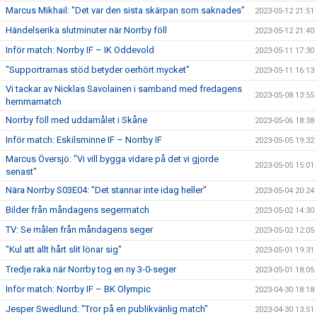
Marcus Mikhail: "Det var den sista skärpan som saknades"
2023-05-12 21:51
Händelserika slutminuter när Norrby föll
2023-05-12 21:40
Inför match: Norrby IF – IK Oddevold
2023-05-11 17:30
"Supportrarnas stöd betyder oerhört mycket"
2023-05-11 16:13
Vi tackar av Nicklas Savolainen i samband med fredagens
2023-05-08 13:55
hemmamatch
Norrby föll med uddamålet i Skåne
2023-05-06 18:38
Inför match: Eskilsminne IF – Norrby IF
2023-05-05 19:32
Marcus Översjö: "Vi vill bygga vidare på det vi gjorde
2023-05-05 15:01
senast"
Nära Norrby S03E04: "Det stannar inte idag heller"
2023-05-04 20:24
Bilder från måndagens segermatch
2023-05-02 14:30
TV: Se målen från måndagens seger
2023-05-02 12:05
"Kul att allt hårt slit lönar sig"
2023-05-01 19:31
Tredje raka när Norrby tog en ny 3-0-seger
2023-05-01 18:05
Inför match: Norrby IF – BK Olympic
2023-04-30 18:18
Jesper Swedlund: "Tror på en publikvänlig match"
2023-04-30 13:51