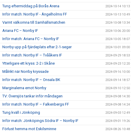
Tung eftermiddag på Borås Arena
2024-10-14 10:13
Inför match: Norrby IF - Ängelholms FF
2024-10-13 10:49
Varmt välkomna till Samhällsmatchen
2024-10-08 13:34
Ariana FC – Norrby IF
2024-10-06 20:00
Inför match: Ariana FC – Norrby IF
2024-10-05 18:07
Norrby upp på fjärdeplats efter 2-1-seger
2024-10-01 09:00
Inför match: Norrby IF – Tvååkers IF
2024-09-29 18:53
Ytterligare ett kryss: 2-2 i Skåne
2024-09-23 12:20
Målrikt när Norrby kryssade
2024-09-16 10:00
Inför match: Norrby IF – Onsala BK
2024-09-14 18:57
Marginalerna emot Norrby
2024-09-10 12:50
TV: Översjös tankar inför måndagen
2024-09-08 14:30
Inför match: Norrby IF – Falkenbergs FF
2024-09-08 14:24
Tung kväll i Jönköping
2024-09-03 12:49
Inför match: Jönköpings Södra IF – Norrby IF
2024-09-01 19:26
Förlust hemma mot Eskilsminne
2024-08-26 10:48