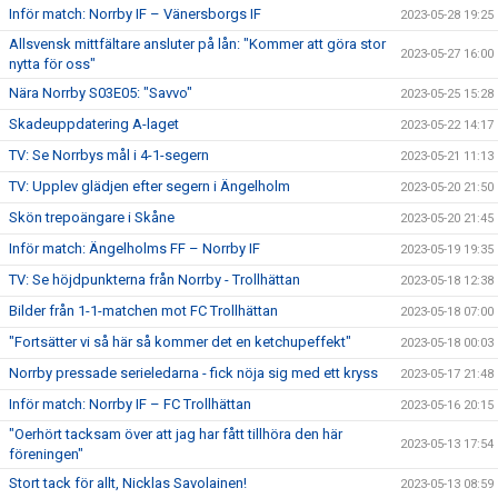
Inför match: Norrby IF – Vänersborgs IF
2023-05-28 19:25
Allsvensk mittfältare ansluter på lån: "Kommer att göra stor
2023-05-27 16:00
nytta för oss"
Nära Norrby S03E05: "Savvo"
2023-05-25 15:28
Skadeuppdatering A-laget
2023-05-22 14:17
TV: Se Norrbys mål i 4-1-segern
2023-05-21 11:13
TV: Upplev glädjen efter segern i Ängelholm
2023-05-20 21:50
Skön trepoängare i Skåne
2023-05-20 21:45
Inför match: Ängelholms FF – Norrby IF
2023-05-19 19:35
TV: Se höjdpunkterna från Norrby - Trollhättan
2023-05-18 12:38
Bilder från 1-1-matchen mot FC Trollhättan
2023-05-18 07:00
"Fortsätter vi så här så kommer det en ketchupeffekt"
2023-05-18 00:03
Norrby pressade serieledarna - fick nöja sig med ett kryss
2023-05-17 21:48
Inför match: Norrby IF – FC Trollhättan
2023-05-16 20:15
"Oerhört tacksam över att jag har fått tillhöra den här
2023-05-13 17:54
föreningen"
Stort tack för allt, Nicklas Savolainen!
2023-05-13 08:59