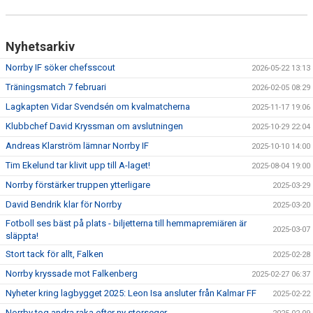
Nyhetsarkiv
Norrby IF söker chefsscout
2026-05-22 13:13
Träningsmatch 7 februari
2026-02-05 08:29
Lagkapten Vidar Svendsén om kvalmatcherna
2025-11-17 19:06
Klubbchef David Kryssman om avslutningen
2025-10-29 22:04
Andreas Klarström lämnar Norrby IF
2025-10-10 14:00
Tim Ekelund tar klivit upp till A-laget!
2025-08-04 19:00
Norrby förstärker truppen ytterligare
2025-03-29
David Bendrik klar för Norrby
2025-03-20
Fotboll ses bäst på plats - biljetterna till hemmapremiären är
2025-03-07
släppta!
Stort tack för allt, Falken
2025-02-28
Norrby kryssade mot Falkenberg
2025-02-27 06:37
Nyheter kring lagbygget 2025: Leon Isa ansluter från Kalmar FF
2025-02-22
Norrby tog andra raka efter ny storseger