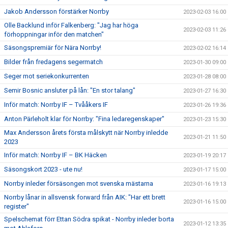
Jakob Andersson förstärker Norrby
2023-02-03 16:00
Olle Backlund inför Falkenberg: "Jag har höga
2023-02-03 11:26
förhoppningar inför den matchen"
Säsongspremiär för Nära Norrby!
2023-02-02 16:14
Bilder från fredagens segermatch
2023-01-30 09:00
Seger mot seriekonkurrenten
2023-01-28 08:00
Semir Bosnic ansluter på lån: "En stor talang"
2023-01-27 16:30
Inför match: Norrby IF – Tvååkers IF
2023-01-26 19:36
Anton Pärleholt klar för Norrby: "Fina ledaregenskaper"
2023-01-23 15:30
Max Andersson årets första målskytt när Norrby inledde
2023-01-21 11:50
2023
Inför match: Norrby IF – BK Häcken
2023-01-19 20:17
Säsongskort 2023 - ute nu!
2023-01-17 15:00
Norrby inleder försäsongen mot svenska mästarna
2023-01-16 19:13
Norrby lånar in allsvensk forward från AIK: "Har ett brett
2023-01-16 15:00
register"
Spelschemat förr Ettan Södra spikat - Norrby inleder borta
2023-01-12 13:35