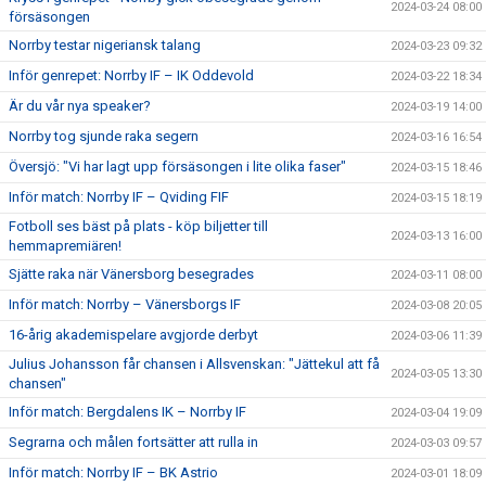
2024-03-24 08:00
försäsongen
Norrby testar nigeriansk talang
2024-03-23 09:32
Inför genrepet: Norrby IF – IK Oddevold
2024-03-22 18:34
Är du vår nya speaker?
2024-03-19 14:00
Norrby tog sjunde raka segern
2024-03-16 16:54
Översjö: "Vi har lagt upp försäsongen i lite olika faser"
2024-03-15 18:46
Inför match: Norrby IF – Qviding FIF
2024-03-15 18:19
Fotboll ses bäst på plats - köp biljetter till
2024-03-13 16:00
hemmapremiären!
Sjätte raka när Vänersborg besegrades
2024-03-11 08:00
Inför match: Norrby – Vänersborgs IF
2024-03-08 20:05
16-årig akademispelare avgjorde derbyt
2024-03-06 11:39
Julius Johansson får chansen i Allsvenskan: "Jättekul att få
2024-03-05 13:30
chansen"
Inför match: Bergdalens IK – Norrby IF
2024-03-04 19:09
Segrarna och målen fortsätter att rulla in
2024-03-03 09:57
Inför match: Norrby IF – BK Astrio
2024-03-01 18:09