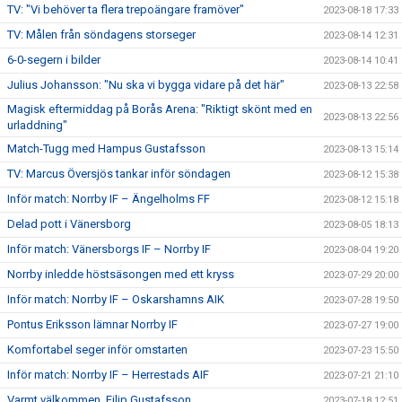
TV: "Vi behöver ta flera trepoängare framöver"
2023-08-18 17:33
TV: Målen från söndagens storseger
2023-08-14 12:31
6-0-segern i bilder
2023-08-14 10:41
Julius Johansson: "Nu ska vi bygga vidare på det här"
2023-08-13 22:58
Magisk eftermiddag på Borås Arena: "Riktigt skönt med en
2023-08-13 22:56
urladdning"
Match-Tugg med Hampus Gustafsson
2023-08-13 15:14
TV: Marcus Översjös tankar inför söndagen
2023-08-12 15:38
Inför match: Norrby IF – Ängelholms FF
2023-08-12 15:18
Delad pott i Vänersborg
2023-08-05 18:13
Inför match: Vänersborgs IF – Norrby IF
2023-08-04 19:20
Norrby inledde höstsäsongen med ett kryss
2023-07-29 20:00
Inför match: Norrby IF – Oskarshamns AIK
2023-07-28 19:50
Pontus Eriksson lämnar Norrby IF
2023-07-27 19:00
Komfortabel seger inför omstarten
2023-07-23 15:50
Inför match: Norrby IF – Herrestads AIF
2023-07-21 21:10
Varmt välkommen, Filip Gustafsson
2023-07-18 12:51