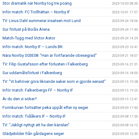
Stor dramatik när Norrby tog tre poäng
2023-10-03 08:30
Inför match: FC Trollhättan – Norrby IF
2023-10-01 17:57
TV: Linus Dahl summerar insatsen mot Lund
2023-09-24 18:06
Sur förlust på Borås Arena
2023-09-24 17:40
Match-Tugg med Victor Astor
2023-09-24 14:29
Inför match: Norrby IF – Lunds BK
2023-09-23 16:41
Nära Norrby S03E08: "Han är fortfarande obesegrad"
2023-09-21 18:07
TV: Filip Gustafsson efter förlusten i Falkenberg
2023-09-16 21:01
Sur uddamålsförlust i Falkenberg
2023-09-16 18:00
TV: ”Vi behöver göra liknande saker som vi gjorde senast”
2023-09-15 19:28
Inför match: Falkenbergs FF – Norrby IF
2023-09-15 19:25
Är du den vi söker?
2023-09-15 12:41
Formkurvan fortsätter peka uppåt efter ny seger
2023-09-09 17:40
Inför match: Tvååkers IF – Norrby IF
2023-09-08 17:30
TV: "Jäkligt nyttigt att ha den känslan"
2023-09-08 16:12
Glädjebilder från gårdagens seger
2023-09-03 12:35