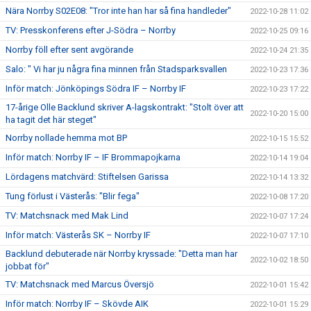
Nära Norrby S02E08: "Tror inte han har så fina handleder"
2022-10-28 11:02
TV: Presskonferens efter J-Södra – Norrby
2022-10-25 09:16
Norrby föll efter sent avgörande
2022-10-24 21:35
Salo: " Vi har ju några fina minnen från Stadsparksvallen
2022-10-23 17:36
Inför match: Jönköpings Södra IF – Norrby IF
2022-10-23 17:22
17-årige Olle Backlund skriver A-lagskontrakt: "Stolt över att
2022-10-20 15:00
ha tagit det här steget"
Norrby nollade hemma mot BP
2022-10-15 15:52
Inför match: Norrby IF – IF Brommapojkarna
2022-10-14 19:04
Lördagens matchvärd: Stiftelsen Garissa
2022-10-14 13:32
Tung förlust i Västerås: "Blir fega"
2022-10-08 17:20
TV: Matchsnack med Mak Lind
2022-10-07 17:24
Inför match: Västerås SK – Norrby IF
2022-10-07 17:10
Backlund debuterade när Norrby kryssade: "Detta man har
2022-10-02 18:50
jobbat för"
TV: Matchsnack med Marcus Översjö
2022-10-01 15:42
Inför match: Norrby IF – Skövde AIK
2022-10-01 15:29