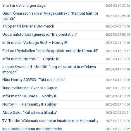
Snart är det äntligen dags!
2023-03-30 20:22
Gudni Ómarsson skriver A-lagskontrakt: "Kämpat hårt för
2023-03-30 08:00
det här"
Truppen till kvällens DM-match
2023-03-29 13:00
Uddamålsförlust i genrepet: "Bra prestation"
2023-03-26 09:15
Inför match: Varbergs BoIS – Norrby IF
2023-03-24 19:10
Förlust i Rydahallen "Inte påkopplade under de första 45"
2023-03-18 18:17
Inför match: Norrby IF – Örgryte IS
2023-03-17 19:09
Jesper Swedlund inför ÖIS: ”Jag vill se att vi är effektiva
2023-03-17 14:18
imorgon"
Nära Norrby S03E03: "Takt och taktik"
2023-03-11 14:58
Tung avslutning i Svenska Cupen.
2023-03-05 23:53
Inför match: IK Brage – Norrby IF
2023-03-04 18:39
Norrby IF – Hammarby IF i bilder
2023-02-27 14:54
Abdo Saidi: "Kul att vara tillbaka"
2023-02-25 20:21
TV: Teodor Wålemark summerar insatsen mot Hammarby
2023-02-25 16:26
Inga poäng hemma mot Hammarby
2023-02-25 16:19