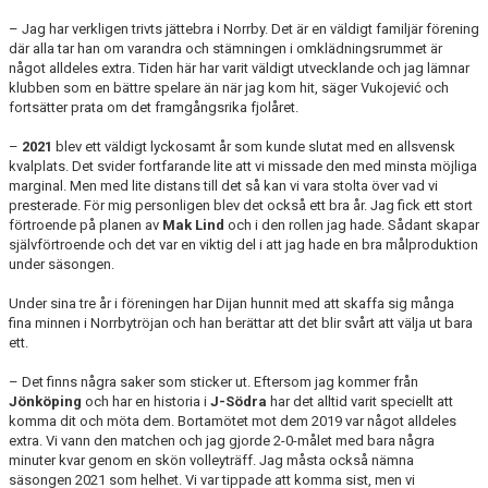
– Jag har verkligen trivts jättebra i Norrby. Det är en väldigt familjär förening
där alla tar han om varandra och stämningen i omklädningsrummet är
något alldeles extra. Tiden här har varit väldigt utvecklande och jag lämnar
klubben som en bättre spelare än när jag kom hit, säger Vukojević och
fortsätter prata om det framgångsrika fjolåret.
–
2021
blev ett väldigt lyckosamt år som kunde slutat med en allsvensk
kvalplats. Det svider fortfarande lite att vi missade den med minsta möjliga
marginal. Men med lite distans till det så kan vi vara stolta över vad vi
presterade. För mig personligen blev det också ett bra år. Jag fick ett stort
förtroende på planen av
Mak Lind
och i den rollen jag hade. Sådant skapar
självförtroende och det var en viktig del i att jag hade en bra målproduktion
under säsongen.
Under sina tre år i föreningen har Dijan hunnit med att skaffa sig många
fina minnen i Norrbytröjan och han berättar att det blir svårt att välja ut bara
ett.
– Det finns några saker som sticker ut. Eftersom jag kommer från
Jönköping
och har en historia i
J-Södra
har det alltid varit speciellt att
komma dit och möta dem. Bortamötet mot dem 2019 var något alldeles
extra. Vi vann den matchen och jag gjorde 2-0-målet med bara några
minuter kvar genom en skön volleyträff. Jag måsta också nämna
säsongen 2021 som helhet. Vi var tippade att komma sist, men vi