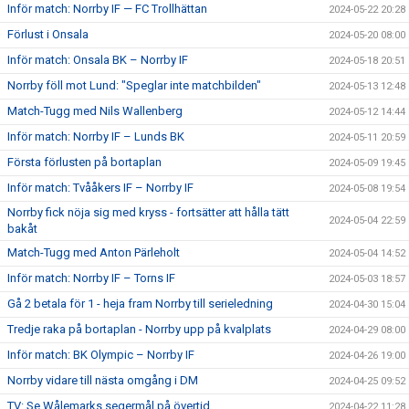
Inför match: Norrby IF — FC Trollhättan
2024-05-22 20:28
Förlust i Onsala
2024-05-20 08:00
Inför match: Onsala BK – Norrby IF
2024-05-18 20:51
Norrby föll mot Lund: "Speglar inte matchbilden"
2024-05-13 12:48
Match-Tugg med Nils Wallenberg
2024-05-12 14:44
Inför match: Norrby IF – Lunds BK
2024-05-11 20:59
Första förlusten på bortaplan
2024-05-09 19:45
Inför match: Tvååkers IF – Norrby IF
2024-05-08 19:54
Norrby fick nöja sig med kryss - fortsätter att hålla tätt
2024-05-04 22:59
bakåt
Match-Tugg med Anton Pärleholt
2024-05-04 14:52
Inför match: Norrby IF – Torns IF
2024-05-03 18:57
Gå 2 betala för 1 - heja fram Norrby till serieledning
2024-04-30 15:04
Tredje raka på bortaplan - Norrby upp på kvalplats
2024-04-29 08:00
Inför match: BK Olympic – Norrby IF
2024-04-26 19:00
Norrby vidare till nästa omgång i DM
2024-04-25 09:52
TV: Se Wålemarks segermål på övertid
2024-04-22 11:28