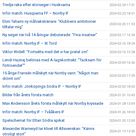
Tredje raka efter storseger i Huskvarna
2024-02-24 17:01
Inför match: Husqvarna FF – Norrby IF
2024-02-23 18:51
Elvin Tahami ny målvakstränare: "Klubbens ambitioner
2024-02-20 11:53
tilltalar mig"
Ny seger när två 14-åringar debuterade: "Fina insatser"
2024-02-17 16:34
Inför match: Norrby IF – IK Tord
2024-02-16 18:24
Viktor Widell: "Fortsätta med det vi har pratat om"
2024-02-16 15:58
Lendi Haziraj belönas med A-lagskontrakt: "Tacksam för
2024-02-09 16:56
förtroendet""
15-årige Fransén målskytt när Norrby vann: "Något man
2024-02-03 17:39
drömt om"
Inför match: Jönköpings Södra IF – Norrby IF
2024-02-02 18:03
Bilder från årets första match
2024-01-31 10:43
Max Andersson årets första målskytt när Norrby kryssade
2024-01-28 13:09
Inför match: Norrby IF – Tvååkers IF
2024-01-26 18:03
Spelschemat för Ettan Södra spikat
2024-01-20 12:00
Alexander Warneryd tar klivet till Allsvenskan: "Känns
2024-01-19 13:30
otroligt stort"