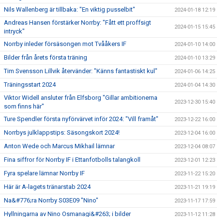
Nils Wallenberg är tillbaka: "En viktig pusselbit"
2024-01-18 12:19
Andreas Hansen förstärker Norrby: "Fått ett proffsigt
2024-01-15 15:45
intryck"
Norrby inleder försäsongen mot Tvååkers IF
2024-01-10 14:00
Bilder från årets första träning
2024-01-10 13:29
Tim Svensson Lillvik återvänder: "Känns fantastiskt kul"
2024-01-06 14:25
Träningsstart 2024
2024-01-04 14:30
Viktor Widell ansluter från Elfsborg "Gillar ambitionerna
2023-12-30 15:40
som finns här"
Ture Spendler första nyförvärvet inför 2024: "Vill framåt"
2023-12-22 16:00
Norrbys julklappstips: Säsongskort 2024!
2023-12-04 16:00
Anton Wede och Marcus Mikhail lämnar
2023-12-04 08:07
Fina siffror för Norrby IF i Ettanfotbolls talangkoll
2023-12-01 12:23
Fyra spelare lämnar Norrby IF
2023-11-22 15:20
Här är A-lagets tränarstab 2024
2023-11-21 19:19
Na&#776;ra Norrby S03E09 "Nino"
2023-11-17 17:59
Hyllningarna av Nino Osmanagi&#263; i bilder
2023-11-12 11:28