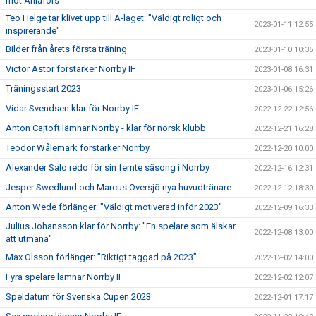
mot Ahlafors
Teo Helge tar klivet upp till A-laget: "Väldigt roligt och
2023-01-11 12:55
inspirerande"
Bilder från årets första träning
2023-01-10 10:35
Victor Astor förstärker Norrby IF
2023-01-08 16:31
Träningsstart 2023
2023-01-06 15:26
Vidar Svendsen klar för Norrby IF
2022-12-22 12:56
Anton Cajtoft lämnar Norrby - klar för norsk klubb
2022-12-21 16:28
Teodor Wålemark förstärker Norrby
2022-12-20 10:00
Alexander Salo redo för sin femte säsong i Norrby
2022-12-16 12:31
Jesper Swedlund och Marcus Översjö nya huvudtränare
2022-12-12 18:30
Anton Wede förlänger: ”Väldigt motiverad inför 2023"
2022-12-09 16:33
Julius Johansson klar för Norrby: "En spelare som älskar
2022-12-08 13:00
att utmana"
Max Olsson förlänger: ”Riktigt taggad på 2023”
2022-12-02 14:00
Fyra spelare lämnar Norrby IF
2022-12-02 12:07
Speldatum för Svenska Cupen 2023
2022-12-01 17:17