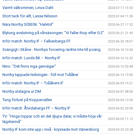
Varmt välkommen, Linus Dahl
2023-07-17 15:50
Stort tack för allt, Lasse Nilsson
2023-07-04 11:00
Nära Norrby S03E06: "Halvtid"
2023-06-27 17:32
Blytung avslutning på vårsäsongen: "Vi faller ihop efter 0-2"
2023-06-21 21:40
Inför match: Norrby IF – Falkenbergs FF
2023-06-20 18:07
Svängigt i Skåne - Norrbys forcering räckte inte till poäng
2023-06-18 10:30
Inför match: Lunds BK – Norrby IF
2023-06-16 16:32
Nino: "Det finns inga genvägar"
2023-06-10 20:48
Norrby tappade ledningen - föll mot Tvååker
2023-06-10 19:00
Inför match: Norrby IF – Tvååkers IF
2023-06-09 19:21
Norrby utslagna ur DM
2023-06-07 08:00
Tung förlust på Kopparvallen
2023-06-04 12:00
Inför match: Åtvidabergs FF – Norrby IF
2023-06-02 20:00
TV: "Höga toppar och en del djupa dalar, vi måste höja vår
2023-06-02 11:12
lägstanivå"
Norrby IF kom inte upp i nivå - kryssade mot Vänersborg
2023-05-29 23:28