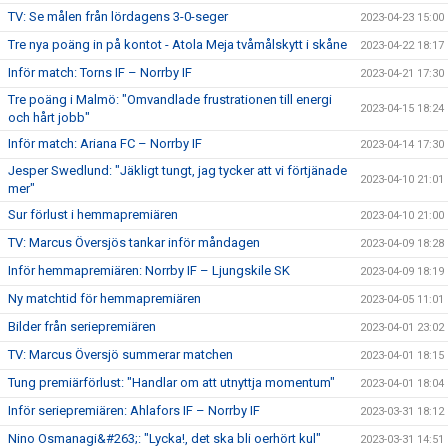
TV: Se målen från lördagens 3-0-seger
2023-04-23 15:00
Tre nya poäng in på kontot - Atola Meja tvåmålskytt i skåne
2023-04-22 18:17
Inför match: Torns IF – Norrby IF
2023-04-21 17:30
Tre poäng i Malmö: "Omvandlade frustrationen till energi
2023-04-15 18:24
och hårt jobb"
Inför match: Ariana FC – Norrby IF
2023-04-14 17:30
Jesper Swedlund: "Jäkligt tungt, jag tycker att vi förtjänade
2023-04-10 21:01
mer"
Sur förlust i hemmapremiären
2023-04-10 21:00
TV: Marcus Översjös tankar inför måndagen
2023-04-09 18:28
Inför hemmapremiären: Norrby IF – Ljungskile SK
2023-04-09 18:19
Ny matchtid för hemmapremiären
2023-04-05 11:01
Bilder från seriepremiären
2023-04-01 23:02
TV: Marcus Översjö summerar matchen
2023-04-01 18:15
Tung premiärförlust: "Handlar om att utnyttja momentum"
2023-04-01 18:04
Inför seriepremiären: Ahlafors IF – Norrby IF
2023-03-31 18:12
Nino Osmanagi&#263;: "Lycka!, det ska bli oerhört kul"
2023-03-31 14:51