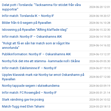
Delat pott i Torslanda: "Tacksamma för stödet från våra
2024-06-20 12:01
supportrar"
Inför match: Torslanda IK – Norrby IF
2024-06-18 20:57
Bilder från 6-0-segern på Ryavallen
2024-06-16 10:28
Islossning på Ryavallen "Allting klaffade idag"
2024-06-15 22:30
Inför match: Norrby IF – Oskarshamns AIK
2024-06-14 19:33
"Roligt att få en sån här match som är något lite
2024-06-14 16:02
annorlunda"
Publikinformation: Norrby IF – Oskarshamns AIK
2024-06-13 12:37
Norrby fick det inte att stämma - kammade noll i Skåne
2024-06-09 05:30
Inför match: Eskilsminne IF – Norrby IF
2024-06-07 19:10
Upplev klassisk mark när Norrby tar emot Oskarshamn på
2024-06-07 12:00
Ryavallen
Norrby tappade segern i slutsekunderna
2024-06-03 09:19
Inför match: FC Rosengård – Norrby IF
2024-05-31 21:14
Stark vändning gav tre poäng
2024-05-24 10:52
Match-Tugg med Elvin Tahami
2024-05-23 18:13