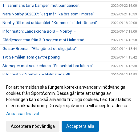
Tillsammans tar vi kampen mot barncancer!
2022-09-22 16:00
Nära Norrby S02E07: "Jag mår lika bra som i morse"
2022-09-21 16:39
Norrby föll med uddamålet: "Kommer in i det för sent"
2022-09-18 20:00
Inför match: Landskrona BoIS – Norrby IF
2022-09-17 19:00
Glädjescenerna från 3-0-segern mot Halmstad
2022-09-14 13:58
Gustav Broman: "Alla gör ett otroligt jobb"
2022-09-14 13:44
TV: Se målen som gav tre poäng
2022-09-14 13:42
Storseger mot serieledarna: "En oerhört bra känsla"
2022-09-14 13:30
Inför match: Norrby IF – Halmstads BK
2022-09-12 19:53
Norrby kryssade borta mot Örebro
2022-09-04 17:37
För att hemsidan ska fungera korrekt använder vi nödvändiga
Inför match: Örebro SK – Norrby IF
2022-09-03 15:42
cookies från SportAdmin. Dessa går inte att stänga av.
Föreningen kan också använda frivilliga cookies, t.ex. för statistik
Norrby klara för gruppspelet i Svenska Cupen
2022-09-01 10:09
eller marknadsföring. Du väljer själv om du vill acceptera dessa.
Inför match: Lunds BK – Norrby IF
2022-08-31 09:30
Anpassa dina val
TV: Mak Lind inför onsdagens cupmatch mot Lund
2022-08-30 15:29
Acceptera nödvändiga
Acceptera alla
TV: Se målen som gav tre poäng
2022-08-29 12:58
Norrby upp på säker mark efter hemmaseger
2022-08-28 18:15