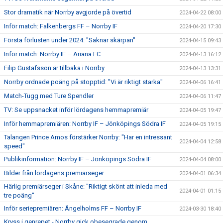
Stor dramatik när Norrby avgjorde på övertid
2024-04-22 08:00
Inför match: Falkenbergs FF – Norrby IF
2024-04-20 17:30
Första förlusten under 2024: "Saknar skärpan"
2024-04-15 09:43
Inför match: Norrby IF – Ariana FC
2024-04-13 16:12
Filip Gustafsson är tillbaka i Norrby
2024-04-13 13:31
Norrby ordnade poäng på stopptid: "Vi är riktigt starka"
2024-04-06 16:41
Match-Tugg med Ture Spendler
2024-04-06 11:47
TV: Se uppsnacket inför lördagens hemmapremiär
2024-04-05 19:47
Inför hemmapremiären: Norrby IF – Jönköpings Södra IF
2024-04-05 19:15
Talangen Prince Amos förstärker Norrby: "Har en intressant
2024-04-04 12:58
speed"
Publikinformation: Norrby IF – Jönköpings Södra IF
2024-04-04 08:00
Bilder från lördagens premiärseger
2024-04-01 06:34
Härlig premiärseger i Skåne: "Riktigt skönt att inleda med
2024-04-01 01:15
tre poäng"
Inför seriepremiären: Ängelholms FF – Norrby IF
2024-03-30 18:40
Kryss i genrepet - Norrby gick obesegrade genom