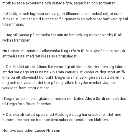
motbevisade experterna och slutade fyra, säger han och fortsätter:
– Alla läger och lagresor som vi gjort tillsammans är också något som
sticker ut. Det har alltid funnits en fin gemenskap och vi har haft väldigt kul
tillsammans.
– Jag vill passa på att tacka för min tid här och jag önskar Norrby IF all
lycka i framtiden.
Nu fortsätter karriären i allsvenska
Degerfors IF
. Vukojević har skrivit på
ett treårsavtal med det klassiska brukslaget.
– Det är klart att det känns lite vemodigt att lämna Norrby, men jag kände
att det var dags att ta nästa kliv i min karriär. Det känns väldigt stort att få
krita på ett allsvenskt kontrakt. Degerfors har verkligen visat att de vill ha
mig och det visar att det tror på mig, vilken betyder mycket. Jag ser
verkligen fram emot det här.
I Degerfors blir han lagkamrat med ex-norrbyiten
Abdo Saidi
som såldes
till Degerfors för ett år sedan.
– Det ska bli kul att spela med Abdo igen. Jag har snackat en del med
honom och han har bara positiva saker att berätta om klubben.
Norrbys sportchef
Lasse Nilsson
: