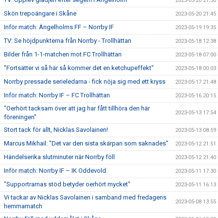
2023-05-20 21:50
Skön trepoängare i Skåne
2023-05-20 21:45
Inför match: Ängelholms FF – Norrby IF
2023-05-19 19:35
TV: Se höjdpunkterna från Norrby - Trollhättan
2023-05-18 12:38
Bilder från 1-1-matchen mot FC Trollhättan
2023-05-18 07:00
"Fortsätter vi så här så kommer det en ketchupeffekt"
2023-05-18 00:03
Norrby pressade serieledarna - fick nöja sig med ett kryss
2023-05-17 21:48
Inför match: Norrby IF – FC Trollhättan
2023-05-16 20:15
"Oerhört tacksam över att jag har fått tillhöra den här
2023-05-13 17:54
föreningen"
Stort tack för allt, Nicklas Savolainen!
2023-05-13 08:59
Marcus Mikhail: "Det var den sista skärpan som saknades"
2023-05-12 21:51
Händelserika slutminuter när Norrby föll
2023-05-12 21:40
Inför match: Norrby IF – IK Oddevold
2023-05-11 17:30
"Supportrarnas stöd betyder oerhört mycket"
2023-05-11 16:13
Vi tackar av Nicklas Savolainen i samband med fredagens
2023-05-08 13:55
hemmamatch