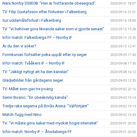
Nära Norrby S03E08: "Han är fortfarande obesegrad"
2023-09-21 18:07
TV: Filip Gustafsson efter förlusten i Falkenberg
2023-09-16 21:01
Sur uddamålsförlust i Falkenberg
2023-09-16 18:00
TV: ”Vi behöver göra liknande saker som vi gjorde senast”
2023-09-15 19:28
Inför match: Falkenbergs FF – Norrby IF
2023-09-15 19:25
Är du den vi söker?
2023-09-15 12:41
Formkurvan fortsätter peka uppåt efter ny seger
2023-09-09 17:40
Inför match: Tvååkers IF – Norrby IF
2023-09-08 17:30
TV: "Jäkligt nyttigt att ha den känslan"
2023-09-08 16:12
Glädjebilder från gårdagens seger
2023-09-03 12:35
TV: Målet som gav tre poäng
2023-09-02 22:16
Semir Bosnic: "En obeskrivlig känsla"
2023-09-02 19:14
Tredje raka segerna på Borås Arena: "Välförtjänt"
2023-09-02 19:13
Match-Tugg med Nino
2023-09-02 15:43
TV: "Vi måste göra saker med mycket högre intensitet"
2023-09-01 20:05
Inför match: Norrby IF – Åtvidabergs FF
2023-09-01 20:00