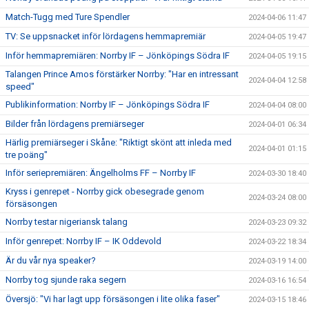
Match-Tugg med Ture Spendler
2024-04-06 11:47
TV: Se uppsnacket inför lördagens hemmapremiär
2024-04-05 19:47
Inför hemmapremiären: Norrby IF – Jönköpings Södra IF
2024-04-05 19:15
Talangen Prince Amos förstärker Norrby: "Har en intressant
2024-04-04 12:58
speed"
Publikinformation: Norrby IF – Jönköpings Södra IF
2024-04-04 08:00
Bilder från lördagens premiärseger
2024-04-01 06:34
Härlig premiärseger i Skåne: "Riktigt skönt att inleda med
2024-04-01 01:15
tre poäng"
Inför seriepremiären: Ängelholms FF – Norrby IF
2024-03-30 18:40
Kryss i genrepet - Norrby gick obesegrade genom
2024-03-24 08:00
försäsongen
Norrby testar nigeriansk talang
2024-03-23 09:32
Inför genrepet: Norrby IF – IK Oddevold
2024-03-22 18:34
Är du vår nya speaker?
2024-03-19 14:00
Norrby tog sjunde raka segern
2024-03-16 16:54
Översjö: "Vi har lagt upp försäsongen i lite olika faser"
2024-03-15 18:46