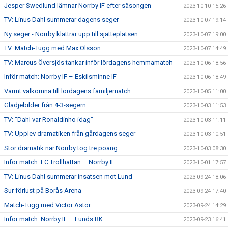
Jesper Swedlund lämnar Norrby IF efter säsongen
2023-10-10 15:26
TV: Linus Dahl summerar dagens seger
2023-10-07 19:14
Ny seger - Norrby klättrar upp till sjätteplatsen
2023-10-07 19:00
TV: Match-Tugg med Max Olsson
2023-10-07 14:49
TV: Marcus Översjös tankar inför lördagens hemmamatch
2023-10-06 18:56
Inför match: Norrby IF – Eskilsminne IF
2023-10-06 18:49
Varmt välkomna till lördagens familjematch
2023-10-05 11:00
Glädjebilder från 4-3-segern
2023-10-03 11:53
TV: "Dahl var Ronaldinho idag"
2023-10-03 11:11
TV: Upplev dramatiken från gårdagens seger
2023-10-03 10:51
Stor dramatik när Norrby tog tre poäng
2023-10-03 08:30
Inför match: FC Trollhättan – Norrby IF
2023-10-01 17:57
TV: Linus Dahl summerar insatsen mot Lund
2023-09-24 18:06
Sur förlust på Borås Arena
2023-09-24 17:40
Match-Tugg med Victor Astor
2023-09-24 14:29
Inför match: Norrby IF – Lunds BK
2023-09-23 16:41