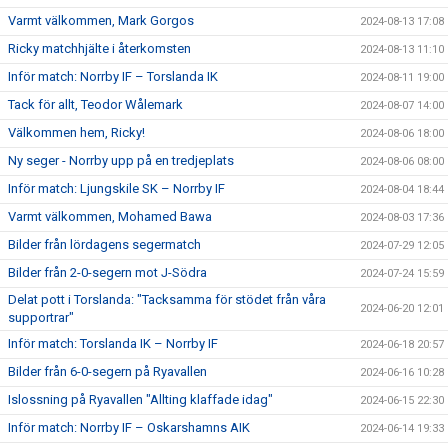
Varmt välkommen, Mark Gorgos
2024-08-13 17:08
Ricky matchhjälte i återkomsten
2024-08-13 11:10
Inför match: Norrby IF – Torslanda IK
2024-08-11 19:00
Tack för allt, Teodor Wålemark
2024-08-07 14:00
Välkommen hem, Ricky!
2024-08-06 18:00
Ny seger - Norrby upp på en tredjeplats
2024-08-06 08:00
Inför match: Ljungskile SK – Norrby IF
2024-08-04 18:44
Varmt välkommen, Mohamed Bawa
2024-08-03 17:36
Bilder från lördagens segermatch
2024-07-29 12:05
Bilder från 2-0-segern mot J-Södra
2024-07-24 15:59
Delat pott i Torslanda: "Tacksamma för stödet från våra
2024-06-20 12:01
supportrar"
Inför match: Torslanda IK – Norrby IF
2024-06-18 20:57
Bilder från 6-0-segern på Ryavallen
2024-06-16 10:28
Islossning på Ryavallen "Allting klaffade idag"
2024-06-15 22:30
Inför match: Norrby IF – Oskarshamns AIK
2024-06-14 19:33