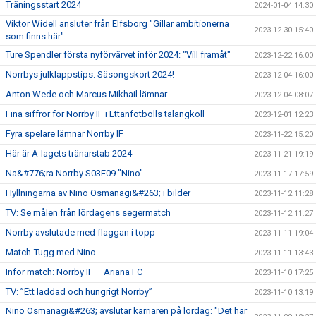
Träningsstart 2024
2024-01-04 14:30
Viktor Widell ansluter från Elfsborg "Gillar ambitionerna
2023-12-30 15:40
som finns här"
Ture Spendler första nyförvärvet inför 2024: "Vill framåt"
2023-12-22 16:00
Norrbys julklappstips: Säsongskort 2024!
2023-12-04 16:00
Anton Wede och Marcus Mikhail lämnar
2023-12-04 08:07
Fina siffror för Norrby IF i Ettanfotbolls talangkoll
2023-12-01 12:23
Fyra spelare lämnar Norrby IF
2023-11-22 15:20
Här är A-lagets tränarstab 2024
2023-11-21 19:19
Na&#776;ra Norrby S03E09 "Nino"
2023-11-17 17:59
Hyllningarna av Nino Osmanagi&#263; i bilder
2023-11-12 11:28
TV: Se målen från lördagens segermatch
2023-11-12 11:27
Norrby avslutade med flaggan i topp
2023-11-11 19:04
Match-Tugg med Nino
2023-11-11 13:43
Inför match: Norrby IF – Ariana FC
2023-11-10 17:25
TV: ”Ett laddad och hungrigt Norrby”
2023-11-10 13:19
Nino Osmanagi&#263; avslutar karriären på lördag: "Det har