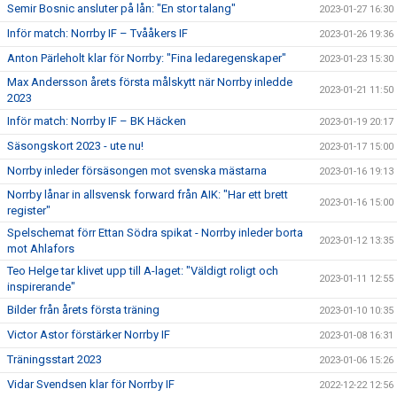
Semir Bosnic ansluter på lån: "En stor talang"
2023-01-27 16:30
Inför match: Norrby IF – Tvååkers IF
2023-01-26 19:36
Anton Pärleholt klar för Norrby: "Fina ledaregenskaper"
2023-01-23 15:30
Max Andersson årets första målskytt när Norrby inledde
2023-01-21 11:50
2023
Inför match: Norrby IF – BK Häcken
2023-01-19 20:17
Säsongskort 2023 - ute nu!
2023-01-17 15:00
Norrby inleder försäsongen mot svenska mästarna
2023-01-16 19:13
Norrby lånar in allsvensk forward från AIK: "Har ett brett
2023-01-16 15:00
register"
Spelschemat förr Ettan Södra spikat - Norrby inleder borta
2023-01-12 13:35
mot Ahlafors
Teo Helge tar klivet upp till A-laget: "Väldigt roligt och
2023-01-11 12:55
inspirerande"
Bilder från årets första träning
2023-01-10 10:35
Victor Astor förstärker Norrby IF
2023-01-08 16:31
Träningsstart 2023
2023-01-06 15:26
Vidar Svendsen klar för Norrby IF
2022-12-22 12:56