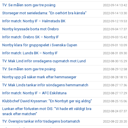
TV: Se målen som gav tre poäng
2022-09-14 13:42
Storseger mot serieledarna: "En oerhört bra känsla"
2022-09-14 13:30
Inför match: Norrby IF – Halmstads BK
2022-09-12 19:53
Norrby kryssade borta mot Örebro
2022-09-04 17:37
Inför match: Örebro SK – Norrby IF
2022-09-03 15:42
Norrby klara för gruppspelet i Svenska Cupen
2022-09-01 10:09
Inför match: Lunds BK – Norrby IF
2022-08-31 09:30
TV: Mak Lind inför onsdagens cupmatch mot Lund
2022-08-30 15:29
TV: Se målen som gav tre poäng
2022-08-29 12:58
Norrby upp på säker mark efter hemmaseger
2022-08-28 18:15
TV: Mak Linds tankar inför söndagens hemmamatch
2022-08-27 17:36
Inför match: Norrby IF – AFC Eskilstuna
2022-08-27 17:29
Klubbchef David Kryssman: "En Norrbyit ger sig aldrig"
2022-08-25 15:06
Lunkan efter förlusten mot ÖIS: "Vi hade ett väldigt bra
2022-08-24 07:37
snack efter matchen"
TV: Översjös tankar inför tisdagens bortamatch
2022-08-22 20:20