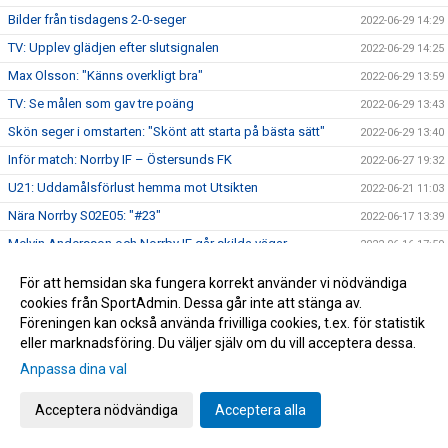
Bilder från tisdagens 2-0-seger
2022-06-29 14:29
TV: Upplev glädjen efter slutsignalen
2022-06-29 14:25
Max Olsson: "Känns overkligt bra"
2022-06-29 13:59
TV: Se målen som gav tre poäng
2022-06-29 13:43
Skön seger i omstarten: "Skönt att starta på bästa sätt"
2022-06-29 13:40
Inför match: Norrby IF – Östersunds FK
2022-06-27 19:32
U21: Uddamålsförlust hemma mot Utsikten
2022-06-21 11:03
Nära Norrby S02E05: "#23"
2022-06-17 13:39
Melvin Andersson och Norrby IF går skilda vägar
2022-06-16 17:59
Norrby inledde lägret med ett kryss mot Varberg
2022-06-16 16:56
För att hemsidan ska fungera korrekt använder vi nödvändiga
Anton Cajtoft förlänger med Norrby: "Trivs väldigt bra här"
2022-06-15 17:00
cookies från SportAdmin. Dessa går inte att stänga av.
Föreningen kan också använda frivilliga cookies, t.ex. för statistik
Bilder från träningsveckan
2022-06-10 09:20
eller marknadsföring. Du väljer själv om du vill acceptera dessa.
Inga poäng när Norrby avslutade vårsäsongen
2022-05-28 15:13
Anpassa dina val
TV: Max Olsson om att äntligen vara tillbaka i truppen
2022-05-27 17:44
Acceptera nödvändiga
Acceptera alla
Inför match: IK Brage – Norrby IF
2022-05-27 17:23
Norrby IF och Abbas Mohamad går skilda vägar
2022-05-25 13:51