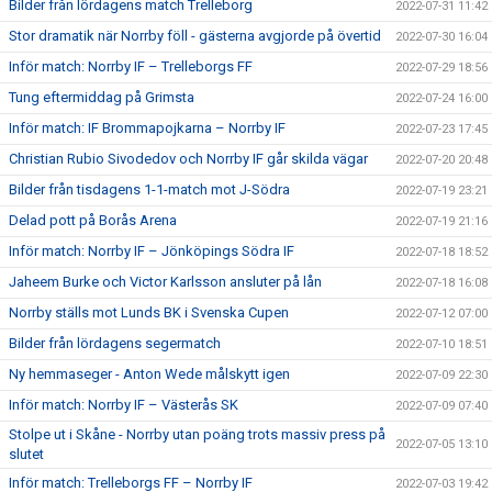
Bilder från lördagens match Trelleborg
2022-07-31 11:42
Stor dramatik när Norrby föll - gästerna avgjorde på övertid
2022-07-30 16:04
Inför match: Norrby IF – Trelleborgs FF
2022-07-29 18:56
Tung eftermiddag på Grimsta
2022-07-24 16:00
Inför match: IF Brommapojkarna – Norrby IF
2022-07-23 17:45
Christian Rubio Sivodedov och Norrby IF går skilda vägar
2022-07-20 20:48
Bilder från tisdagens 1-1-match mot J-Södra
2022-07-19 23:21
Delad pott på Borås Arena
2022-07-19 21:16
Inför match: Norrby IF – Jönköpings Södra IF
2022-07-18 18:52
Jaheem Burke och Victor Karlsson ansluter på lån
2022-07-18 16:08
Norrby ställs mot Lunds BK i Svenska Cupen
2022-07-12 07:00
Bilder från lördagens segermatch
2022-07-10 18:51
Ny hemmaseger - Anton Wede målskytt igen
2022-07-09 22:30
Inför match: Norrby IF – Västerås SK
2022-07-09 07:40
Stolpe ut i Skåne - Norrby utan poäng trots massiv press på
2022-07-05 13:10
slutet
Inför match: Trelleborgs FF – Norrby IF
2022-07-03 19:42