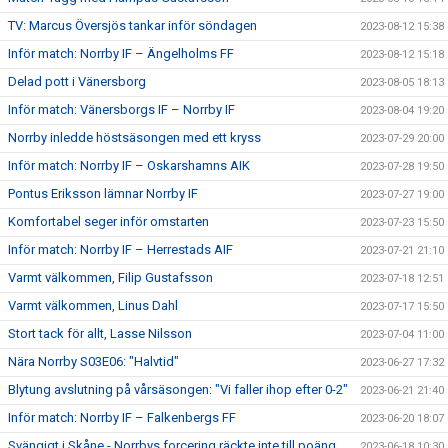
TV: Marcus Översjös tankar inför söndagen
2023-08-12 15:38
Inför match: Norrby IF – Ängelholms FF
2023-08-12 15:18
Delad pott i Vänersborg
2023-08-05 18:13
Inför match: Vänersborgs IF – Norrby IF
2023-08-04 19:20
Norrby inledde höstsäsongen med ett kryss
2023-07-29 20:00
Inför match: Norrby IF – Oskarshamns AIK
2023-07-28 19:50
Pontus Eriksson lämnar Norrby IF
2023-07-27 19:00
Komfortabel seger inför omstarten
2023-07-23 15:50
Inför match: Norrby IF – Herrestads AIF
2023-07-21 21:10
Varmt välkommen, Filip Gustafsson
2023-07-18 12:51
Varmt välkommen, Linus Dahl
2023-07-17 15:50
Stort tack för allt, Lasse Nilsson
2023-07-04 11:00
Nära Norrby S03E06: "Halvtid"
2023-06-27 17:32
Blytung avslutning på vårsäsongen: "Vi faller ihop efter 0-2"
2023-06-21 21:40
Inför match: Norrby IF – Falkenbergs FF
2023-06-20 18:07
Svängigt i Skåne - Norrbys forcering räckte inte till poäng
2023-06-18 10:30