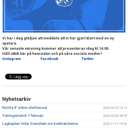
DOKUMENT
BILDARKIV
BILDER 2025
Vi har i dag glädjen att meddela att vi har gjort klart med en ny
TABELL ETTAN SÖDRA 2025
spelare.
Vår senaste värvning kommer att
presenteras idag kl.16:00.
Håll utkik här på hemsidan och på våra sociala medier!
Instagram
Facebook
Twitter
Nyhetsarkiv
Norrby IF söker chefsscout
2026-05-22 13:13
Träningsmatch 7 februari
2026-02-05 08:29
Lagkapten Vidar Svendsén om kvalmatcherna
2025-11-17 19:06