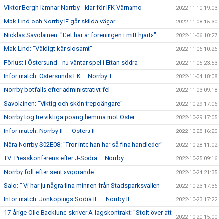
Viktor Bergh lämnar Norrby - klar för IFK Värnamo
2022-11-10 19:03
Mak Lind och Norrby IF går skilda vägar
2022-11-08 15:30
Nicklas Savolainen: "Det här är föreningen i mitt hjärta"
2022-11-06 10:27
Mak Lind: "Väldigt känslosamt"
2022-11-06 10:26
Förlust i Östersund - nu väntar spel i Ettan södra
2022-11-05 23:53
Inför match: Östersunds FK – Norrby IF
2022-11-04 18:08
Norrby bötfälls efter administrativt fel
2022-11-03 09:18
Savolainen: "Viktig och skön trepoängare"
2022-10-29 17:06
Norrby tog tre viktiga poäng hemma mot Öster
2022-10-29 17:05
Inför match: Norrby IF – Östers IF
2022-10-28 16:20
Nära Norrby S02E08: "Tror inte han har så fina handleder"
2022-10-28 11:02
TV: Presskonferens efter J-Södra – Norrby
2022-10-25 09:16
Norrby föll efter sent avgörande
2022-10-24 21:35
Salo: " Vi har ju några fina minnen från Stadsparksvallen
2022-10-23 17:36
Inför match: Jönköpings Södra IF – Norrby IF
2022-10-23 17:22
17-årige Olle Backlund skriver A-lagskontrakt: "Stolt över att
2022-10-20 15:00