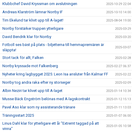
Klubbchef David Kryssman om avslutningen
2025-10-29 22:04
Andreas Klarström lämnar Norrby IF
2025-10-10 14:00
Tim Ekelund tar klivit upp till A-laget!
2025-08-04 19:00
Norrby förstärker truppen ytterligare
2025-03-29
David Bendrik klar för Norrby
2025-03-20
Fotboll ses bäst på plats - biljetterna till hemmapremiären är
2025-03-07
släppta!
Stort tack för allt, Falken
2025-02-28
Norrby kryssade mot Falkenberg
2025-02-27 06:37
Nyheter kring lagbygget 2025: Leon Isa ansluter från Kalmar FF
2025-02-22
Norrby tog andra raka efter ny storseger
2025-02-09
Albin Neziri tar klivet upp till A-laget
2025-01-14 10:34
Musse Bäck Engström belönas med A-lagskontrakt
2025-01-12 15:13
Pavel Aso klar som ny assisterande tränare
2025-01-11 13:03
Träningsstart 2025
2025-01-07 06:00
Linus Dahl klar för ytterligare ett år "Extremt taggad på att
2025-01-05 10:58
vinna"