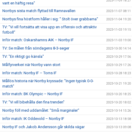
2023-11-09 18:27
varit en häftig resa"
Norrbys sista match flyttad till Ramnavallen
2023-11-07 08:11
Norrbys fina höstform håller i sig: " Stolt över grabbarna"
2023-11-04 19:20
TV: ”Vi vill fortsätta att visa upp en offensiv och attraktiv
2023-11-03 19:15
fotboll”
Inför match: Oskarshamns AIK – Norrby IF
2023-11-03 19:00
TV: Se målen från söndagens 8-3-seger
2023-10-30 14:14
TV: "En riktigt go känsla"
2023-10-29 17:56
Målfyrverkeri när Norrby vann stort
2023-10-29 17:26
Inför match: Norrby IF – Torns IF
2023-10-28 18:23
Mållös historia när Norrby kryssade: "Ingen typisk 0-0-
2023-10-21 19:20
match"
Inför match: BK Olympic – Norrby IF
2023-10-20 18:25
TV: "Vi vill bibehålla den fina trenden"
2023-10-20 18:02
Norrby föll med uddamålet: "Små marginaler"
2023-10-14 15:26
Inför match: IK Oddevold – Norrby IF
2023-10-13 18:58
Norrby IF och Jakob Andersson går skilda vägar
2023-10-13 09:08