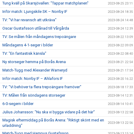
Tung kväll på Skarsjövallen: "Tappar matchplanen"
2023-08-25 23:11
Inför match: Ljungskile SK – Norrby IF
2023-08-24 18:35
TV: "Vi har revansch att utkräva"
2023-08-24 14:48
Oscar Gustafsson utlånad till Vårgårda
2023-08-24 12:39
TV: Se målen från måndagens trepoängare
2023-08-22 13:09
Måndagens 4-1-seger i bilder
2023-08-22 09:09
TV: "En fantastisk känsla"
2023-08-22 08:40
Ny storseger hemma på Borås Arena
2023-08-21 22:54
Match-Tugg med Alexander Warneryd
2023-08-21 17:54
Inför match: Norrby IF – Ahlafors IF
2023-08-20 16:22
TV: "Vi behöver ta flera trepoängare framöver"
2023-08-18 17:33
TV: Målen från söndagens storseger
2023-08-14 12:31
6-0-segern i bilder
2023-08-14 10:41
Julius Johansson: "Nu ska vi bygga vidare på det här"
2023-08-13 22:58
Magisk eftermiddag på Borås Arena: "Riktigt skönt med en
2023-08-13 22:56
urladdning"
Match-Tugg med Hampus Gustafsson
2023-08-13 15:14