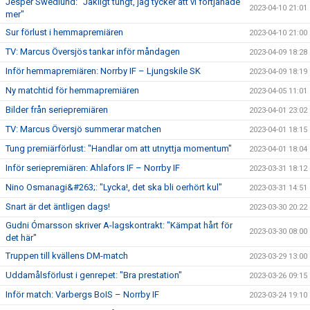
Jesper Swedlund: "Jäkligt tungt, jag tycker att vi förtjänade
2023-04-10 21:01
mer"
Sur förlust i hemmapremiären
2023-04-10 21:00
TV: Marcus Översjös tankar inför måndagen
2023-04-09 18:28
Inför hemmapremiären: Norrby IF – Ljungskile SK
2023-04-09 18:19
Ny matchtid för hemmapremiären
2023-04-05 11:01
Bilder från seriepremiären
2023-04-01 23:02
TV: Marcus Översjö summerar matchen
2023-04-01 18:15
Tung premiärförlust: "Handlar om att utnyttja momentum"
2023-04-01 18:04
Inför seriepremiären: Ahlafors IF – Norrby IF
2023-03-31 18:12
Nino Osmanagi&#263;: "Lycka!, det ska bli oerhört kul"
2023-03-31 14:51
Snart är det äntligen dags!
2023-03-30 20:22
Gudni Ómarsson skriver A-lagskontrakt: "Kämpat hårt för
2023-03-30 08:00
det här"
Truppen till kvällens DM-match
2023-03-29 13:00
Uddamålsförlust i genrepet: "Bra prestation"
2023-03-26 09:15
Inför match: Varbergs BoIS – Norrby IF
2023-03-24 19:10