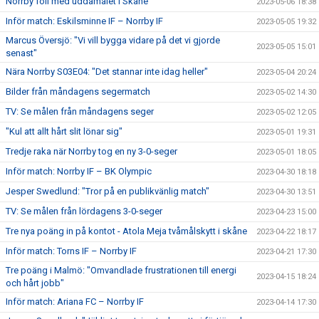
Norrby föll med uddamålet i Skåne
2023-05-06 18:38
Inför match: Eskilsminne IF – Norrby IF
2023-05-05 19:32
Marcus Översjö: "Vi vill bygga vidare på det vi gjorde
2023-05-05 15:01
senast"
Nära Norrby S03E04: "Det stannar inte idag heller"
2023-05-04 20:24
Bilder från måndagens segermatch
2023-05-02 14:30
TV: Se målen från måndagens seger
2023-05-02 12:05
"Kul att allt hårt slit lönar sig"
2023-05-01 19:31
Tredje raka när Norrby tog en ny 3-0-seger
2023-05-01 18:05
Inför match: Norrby IF – BK Olympic
2023-04-30 18:18
Jesper Swedlund: "Tror på en publikvänlig match"
2023-04-30 13:51
TV: Se målen från lördagens 3-0-seger
2023-04-23 15:00
Tre nya poäng in på kontot - Atola Meja tvåmålskytt i skåne
2023-04-22 18:17
Inför match: Torns IF – Norrby IF
2023-04-21 17:30
Tre poäng i Malmö: "Omvandlade frustrationen till energi
2023-04-15 18:24
och hårt jobb"
Inför match: Ariana FC – Norrby IF
2023-04-14 17:30