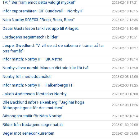
TV: " Ser fram emot detta väldigt mycket"
2023-02-18 17:21
Inför cuppremiären: GIF Sundsvall – Norrby IF
2023-02-18 16:15
Nära Norrby S03E03: "Beep, Beep, Beep"
2023-02-17 13:35
Oscar Gustafsson tar klivet upp till A-laget.
2023-02-16 10:48
Lördagens segermatch i bilder
2023-02-13 10:51
Jesper Swedlund: ”Vi vill se att de sakerna vi tränar på tar
2023-02-10 18:27
oss framåt”
Inför match: Norrby IF – BK Astrio
2023-02-10 18:14
Norrby värvar norskt: Marcus Victorio klar för två
2023-02-10 13:50
Norrby föll med uddamålet
2023-02-05 12:00
Inför match: Norrby IF – Falkenbergs FF
2023-02-03 19:25
Jakob Andersson förstärker Norrby
2023-02-03 16:00
Olle Backlund inför Falkenberg: "Jag har höga
2023-02-03 11:26
förhoppningar inför den matchen"
Säsongspremiär för Nära Norrby!
2023-02-02 16:14
Bilder från fredagens segermatch
2023-01-30 09:00
Seger mot seriekonkurrenten
2023-01-28 08:00