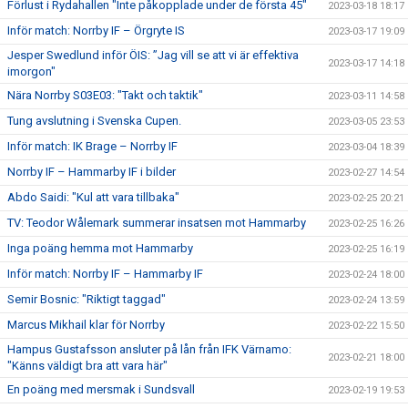
Förlust i Rydahallen "Inte påkopplade under de första 45"
2023-03-18 18:17
Inför match: Norrby IF – Örgryte IS
2023-03-17 19:09
Jesper Swedlund inför ÖIS: ”Jag vill se att vi är effektiva
2023-03-17 14:18
imorgon"
Nära Norrby S03E03: "Takt och taktik"
2023-03-11 14:58
Tung avslutning i Svenska Cupen.
2023-03-05 23:53
Inför match: IK Brage – Norrby IF
2023-03-04 18:39
Norrby IF – Hammarby IF i bilder
2023-02-27 14:54
Abdo Saidi: "Kul att vara tillbaka"
2023-02-25 20:21
TV: Teodor Wålemark summerar insatsen mot Hammarby
2023-02-25 16:26
Inga poäng hemma mot Hammarby
2023-02-25 16:19
Inför match: Norrby IF – Hammarby IF
2023-02-24 18:00
Semir Bosnic: "Riktigt taggad"
2023-02-24 13:59
Marcus Mikhail klar för Norrby
2023-02-22 15:50
Hampus Gustafsson ansluter på lån från IFK Värnamo:
2023-02-21 18:00
"Känns väldigt bra att vara här"
En poäng med mersmak i Sundsvall
2023-02-19 19:53