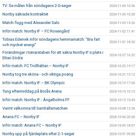
TV: Se målen från söndagens 2-0-seger
2024-11-04 10:36
Norrby säkrade kontraktet
2024-11-04 10:30
Match-Tugg med Alexander Salo
2024-11-03 13:26
Inför match: Norrby IF – FC Rosengård
2024-11-02 11:41
Tobias Edenvik inför söndagens hemmamatch: "Bra fart
2024-11-01 18:50
och mycket energi"
Förändringar i tränarstaben för att säkra Norrby IF:s plats i
2024-10-27 16:32
Ettan Södra
Inför match: FC Trollhättan – Norrby IF
2024-10-25 19:17
Norrby tog tre sköna - och viktiga poäng
2024-10-21 13:12
Inför match: Norrby IF – BK Olympic
2024-10-19 17:00
Tung eftermiddag på Borås Arena
2024-10-14 10:13
Inför match: Norrby IF - Ängelholms FF
2024-10-13 10:49
Varmt välkomna till Samhällsmatchen
2024-10-08 13:34
Ariana FC – Norrby IF
2024-10-06 20:00
Inför match: Ariana FC – Norrby IF
2024-10-05 18:07
Norrby upp på fjärdeplats efter 2-1-seger
2024-10-01 09:00