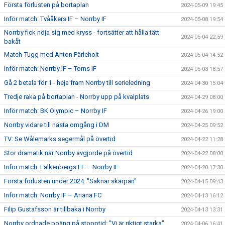
Första förlusten på bortaplan
2024-05-09 19:45
Inför match: Tvååkers IF – Norrby IF
2024-05-08 19:54
Norrby fick nöja sig med kryss - fortsätter att hålla tätt
2024-05-04 22:59
bakåt
Match-Tugg med Anton Pärleholt
2024-05-04 14:52
Inför match: Norrby IF – Torns IF
2024-05-03 18:57
Gå 2 betala för 1 - heja fram Norrby till serieledning
2024-04-30 15:04
Tredje raka på bortaplan - Norrby upp på kvalplats
2024-04-29 08:00
Inför match: BK Olympic – Norrby IF
2024-04-26 19:00
Norrby vidare till nästa omgång i DM
2024-04-25 09:52
TV: Se Wålemarks segermål på övertid
2024-04-22 11:28
Stor dramatik när Norrby avgjorde på övertid
2024-04-22 08:00
Inför match: Falkenbergs FF – Norrby IF
2024-04-20 17:30
Första förlusten under 2024: "Saknar skärpan"
2024-04-15 09:43
Inför match: Norrby IF – Ariana FC
2024-04-13 16:12
Filip Gustafsson är tillbaka i Norrby
2024-04-13 13:31
Norrby ordnade poäng på stopptid: "Vi är riktigt starka"
2024-04-06 16:41