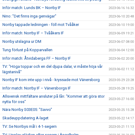
Inför match: Lunds BK – Norrby IF
2023-06-16 16:32
Nino: "Det finns inga genvägar"
2023-06-10 20:48
Norrby tappade ledningen - föll mot Tvååker
2023-06-10 19:00
Inför match: Norrby IF – Tvååkers IF
2023-06-09 19:21
Norrby utslagna ur DM
2023-06-07 08:00
Tung förlust på Kopparvallen
2023-06-04 12:00
Inför match: Åtvidabergs FF – Norrby IF
2023-06-02 20:00
TV: "Höga toppar och en del djupa dalar, vi måste höja vår
2023-06-02 11:12
lägstanivå"
Norrby IF kom inte upp i nivå - kryssade mot Vänersborg
2023-05-29 23:28
Inför match: Norrby IF – Vänersborgs IF
2023-05-28 19:25
Allsvensk mittfältare ansluter på lån: "Kommer att göra stor
2023-05-27 16:00
nytta för oss"
Nära Norrby S03E05: "Savvo"
2023-05-25 15:28
Skadeuppdatering A-laget
2023-05-22 14:17
TV: Se Norrbys mål i 4-1-segern
2023-05-21 11:13
TV: Upplev glädjen efter segern i Ängelholm