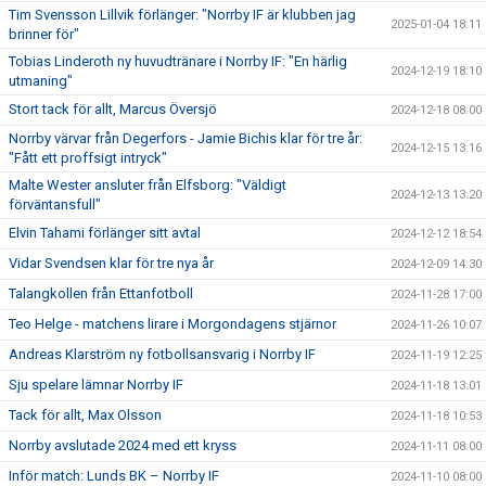
Tim Svensson Lillvik förlänger: "Norrby IF är klubben jag
2025-01-04 18:11
brinner för"
Tobias Linderoth ny huvudtränare i Norrby IF: "En härlig
2024-12-19 18:10
utmaning"
Stort tack för allt, Marcus Översjö
2024-12-18 08:00
Norrby värvar från Degerfors - Jamie Bichis klar för tre år:
2024-12-15 13:16
"Fått ett proffsigt intryck"
Malte Wester ansluter från Elfsborg: "Väldigt
2024-12-13 13:20
förväntansfull"
Elvin Tahami förlänger sitt avtal
2024-12-12 18:54
Vidar Svendsen klar för tre nya år
2024-12-09 14:30
Talangkollen från Ettanfotboll
2024-11-28 17:00
Teo Helge - matchens lirare i Morgondagens stjärnor
2024-11-26 10:07
Andreas Klarström ny fotbollsansvarig i Norrby IF
2024-11-19 12:25
Sju spelare lämnar Norrby IF
2024-11-18 13:01
Tack för allt, Max Olsson
2024-11-18 10:53
Norrby avslutade 2024 med ett kryss
2024-11-11 08:00
Inför match: Lunds BK – Norrby IF
2024-11-10 08:00