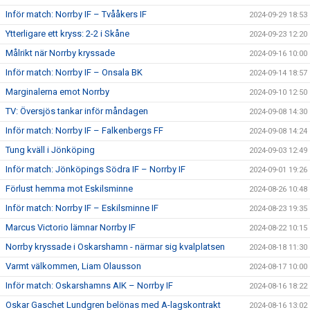
Inför match: Norrby IF – Tvååkers IF
2024-09-29 18:53
Ytterligare ett kryss: 2-2 i Skåne
2024-09-23 12:20
Målrikt när Norrby kryssade
2024-09-16 10:00
Inför match: Norrby IF – Onsala BK
2024-09-14 18:57
Marginalerna emot Norrby
2024-09-10 12:50
TV: Översjös tankar inför måndagen
2024-09-08 14:30
Inför match: Norrby IF – Falkenbergs FF
2024-09-08 14:24
Tung kväll i Jönköping
2024-09-03 12:49
Inför match: Jönköpings Södra IF – Norrby IF
2024-09-01 19:26
Förlust hemma mot Eskilsminne
2024-08-26 10:48
Inför match: Norrby IF – Eskilsminne IF
2024-08-23 19:35
Marcus Victorio lämnar Norrby IF
2024-08-22 10:15
Norrby kryssade i Oskarshamn - närmar sig kvalplatsen
2024-08-18 11:30
Varmt välkommen, Liam Olausson
2024-08-17 10:00
Inför match: Oskarshamns AIK – Norrby IF
2024-08-16 18:22
Oskar Gaschet Lundgren belönas med A-lagskontrakt
2024-08-16 13:02