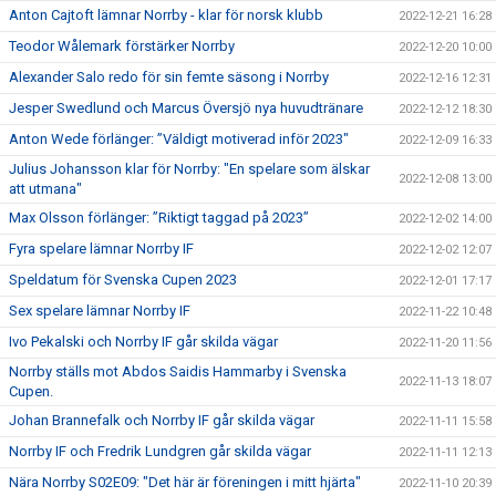
Anton Cajtoft lämnar Norrby - klar för norsk klubb
2022-12-21 16:28
Teodor Wålemark förstärker Norrby
2022-12-20 10:00
Alexander Salo redo för sin femte säsong i Norrby
2022-12-16 12:31
Jesper Swedlund och Marcus Översjö nya huvudtränare
2022-12-12 18:30
Anton Wede förlänger: ”Väldigt motiverad inför 2023"
2022-12-09 16:33
Julius Johansson klar för Norrby: "En spelare som älskar
2022-12-08 13:00
att utmana"
Max Olsson förlänger: ”Riktigt taggad på 2023”
2022-12-02 14:00
Fyra spelare lämnar Norrby IF
2022-12-02 12:07
Speldatum för Svenska Cupen 2023
2022-12-01 17:17
Sex spelare lämnar Norrby IF
2022-11-22 10:48
Ivo Pekalski och Norrby IF går skilda vägar
2022-11-20 11:56
Norrby ställs mot Abdos Saidis Hammarby i Svenska
2022-11-13 18:07
Cupen.
Johan Brannefalk och Norrby IF går skilda vägar
2022-11-11 15:58
Norrby IF och Fredrik Lundgren går skilda vägar
2022-11-11 12:13
Nära Norrby S02E09: "Det här är föreningen i mitt hjärta"
2022-11-10 20:39