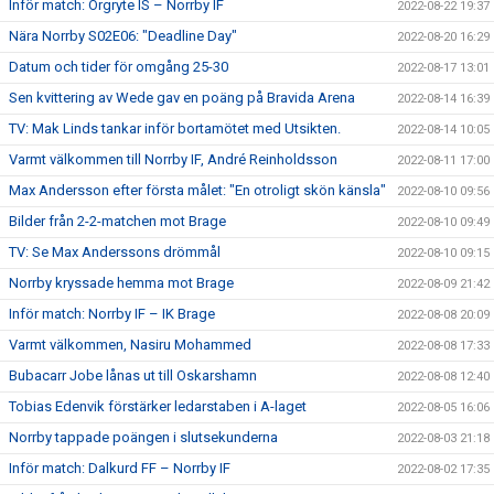
Inför match: Örgryte IS – Norrby IF
2022-08-22 19:37
Nära Norrby S02E06: "Deadline Day"
2022-08-20 16:29
Datum och tider för omgång 25-30
2022-08-17 13:01
Sen kvittering av Wede gav en poäng på Bravida Arena
2022-08-14 16:39
TV: Mak Linds tankar inför bortamötet med Utsikten.
2022-08-14 10:05
Varmt välkommen till Norrby IF, André Reinholdsson
2022-08-11 17:00
Max Andersson efter första målet: "En otroligt skön känsla"
2022-08-10 09:56
Bilder från 2-2-matchen mot Brage
2022-08-10 09:49
TV: Se Max Anderssons drömmål
2022-08-10 09:15
Norrby kryssade hemma mot Brage
2022-08-09 21:42
Inför match: Norrby IF – IK Brage
2022-08-08 20:09
Varmt välkommen, Nasiru Mohammed
2022-08-08 17:33
Bubacarr Jobe lånas ut till Oskarshamn
2022-08-08 12:40
Tobias Edenvik förstärker ledarstaben i A-laget
2022-08-05 16:06
Norrby tappade poängen i slutsekunderna
2022-08-03 21:18
Inför match: Dalkurd FF – Norrby IF
2022-08-02 17:35