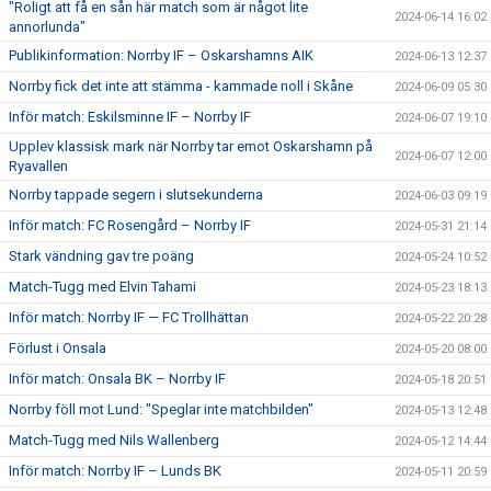
"Roligt att få en sån här match som är något lite
2024-06-14 16:02
annorlunda"
Publikinformation: Norrby IF – Oskarshamns AIK
2024-06-13 12:37
Norrby fick det inte att stämma - kammade noll i Skåne
2024-06-09 05:30
Inför match: Eskilsminne IF – Norrby IF
2024-06-07 19:10
Upplev klassisk mark när Norrby tar emot Oskarshamn på
2024-06-07 12:00
Ryavallen
Norrby tappade segern i slutsekunderna
2024-06-03 09:19
Inför match: FC Rosengård – Norrby IF
2024-05-31 21:14
Stark vändning gav tre poäng
2024-05-24 10:52
Match-Tugg med Elvin Tahami
2024-05-23 18:13
Inför match: Norrby IF — FC Trollhättan
2024-05-22 20:28
Förlust i Onsala
2024-05-20 08:00
Inför match: Onsala BK – Norrby IF
2024-05-18 20:51
Norrby föll mot Lund: "Speglar inte matchbilden"
2024-05-13 12:48
Match-Tugg med Nils Wallenberg
2024-05-12 14:44
Inför match: Norrby IF – Lunds BK
2024-05-11 20:59