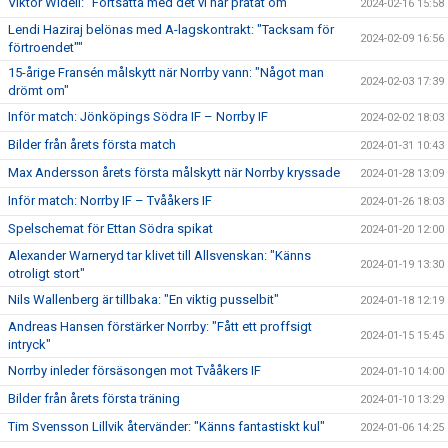
Viktor Widell: "Fortsätta med det vi har pratat om"
2024-02-16 15:58
Lendi Haziraj belönas med A-lagskontrakt: "Tacksam för
2024-02-09 16:56
förtroendet""
15-årige Fransén målskytt när Norrby vann: "Något man
2024-02-03 17:39
drömt om"
Inför match: Jönköpings Södra IF – Norrby IF
2024-02-02 18:03
Bilder från årets första match
2024-01-31 10:43
Max Andersson årets första målskytt när Norrby kryssade
2024-01-28 13:09
Inför match: Norrby IF – Tvååkers IF
2024-01-26 18:03
Spelschemat för Ettan Södra spikat
2024-01-20 12:00
Alexander Warneryd tar klivet till Allsvenskan: "Känns
2024-01-19 13:30
otroligt stort"
Nils Wallenberg är tillbaka: "En viktig pusselbit"
2024-01-18 12:19
Andreas Hansen förstärker Norrby: "Fått ett proffsigt
2024-01-15 15:45
intryck"
Norrby inleder försäsongen mot Tvååkers IF
2024-01-10 14:00
Bilder från årets första träning
2024-01-10 13:29
Tim Svensson Lillvik återvänder: "Känns fantastiskt kul"
2024-01-06 14:25