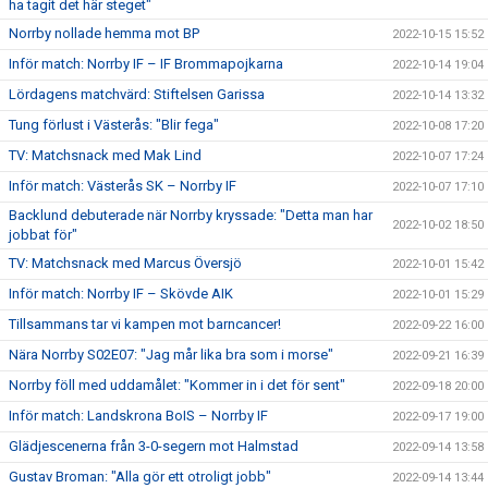
ha tagit det här steget"
Norrby nollade hemma mot BP
2022-10-15 15:52
Inför match: Norrby IF – IF Brommapojkarna
2022-10-14 19:04
Lördagens matchvärd: Stiftelsen Garissa
2022-10-14 13:32
Tung förlust i Västerås: "Blir fega"
2022-10-08 17:20
TV: Matchsnack med Mak Lind
2022-10-07 17:24
Inför match: Västerås SK – Norrby IF
2022-10-07 17:10
Backlund debuterade när Norrby kryssade: "Detta man har
2022-10-02 18:50
jobbat för"
TV: Matchsnack med Marcus Översjö
2022-10-01 15:42
Inför match: Norrby IF – Skövde AIK
2022-10-01 15:29
Tillsammans tar vi kampen mot barncancer!
2022-09-22 16:00
Nära Norrby S02E07: "Jag mår lika bra som i morse"
2022-09-21 16:39
Norrby föll med uddamålet: "Kommer in i det för sent"
2022-09-18 20:00
Inför match: Landskrona BoIS – Norrby IF
2022-09-17 19:00
Glädjescenerna från 3-0-segern mot Halmstad
2022-09-14 13:58
Gustav Broman: "Alla gör ett otroligt jobb"
2022-09-14 13:44