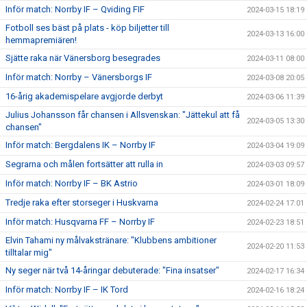
Inför match: Norrby IF – Qviding FIF
2024-03-15 18:19
Fotboll ses bäst på plats - köp biljetter till
2024-03-13 16:00
hemmapremiären!
Sjätte raka när Vänersborg besegrades
2024-03-11 08:00
Inför match: Norrby – Vänersborgs IF
2024-03-08 20:05
16-årig akademispelare avgjorde derbyt
2024-03-06 11:39
Julius Johansson får chansen i Allsvenskan: "Jättekul att få
2024-03-05 13:30
chansen"
Inför match: Bergdalens IK – Norrby IF
2024-03-04 19:09
Segrarna och målen fortsätter att rulla in
2024-03-03 09:57
Inför match: Norrby IF – BK Astrio
2024-03-01 18:09
Tredje raka efter storseger i Huskvarna
2024-02-24 17:01
Inför match: Husqvarna FF – Norrby IF
2024-02-23 18:51
Elvin Tahami ny målvakstränare: "Klubbens ambitioner
2024-02-20 11:53
tilltalar mig"
Ny seger när två 14-åringar debuterade: "Fina insatser"
2024-02-17 16:34
Inför match: Norrby IF – IK Tord
2024-02-16 18:24