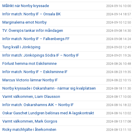
Målrikt när Norrby kryssade
2024-09-16 10:00
Inför match: Norrby IF – Onsala BK
2024-09-14 18:57
Marginalerna emot Norrby
2024-09-10 12:50
TV: Översjös tankar inför måndagen
2024-09-08 14:30
Inför match: Norrby IF – Falkenbergs FF
2024-09-08 14:24
Tung kväll i Jönköping
2024-09-03 12:49
Inför match: Jönköpings Södra IF – Norrby IF
2024-09-01 19:26
Förlust hemma mot Eskilsminne
2024-08-26 10:48
Inför match: Norrby IF – Eskilsminne IF
2024-08-23 19:35
Marcus Victorio lämnar Norrby IF
2024-08-22 10:15
Norrby kryssade i Oskarshamn - närmar sig kvalplatsen
2024-08-18 11:30
Varmt välkommen, Liam Olausson
2024-08-17 10:00
Inför match: Oskarshamns AIK – Norrby IF
2024-08-16 18:22
Oskar Gaschet Lundgren belönas med A-lagskontrakt
2024-08-16 13:02
Varmt välkommen, Mark Gorgos
2024-08-13 17:08
Ricky matchhjälte i återkomsten
2024-08-13 11:10