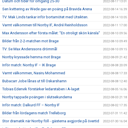
Datum och tider för omgång 25-30
2022-08-17 13:01
Sen kvittering av Wede gav en poäng på Bravida Arena
2022-08-14 16:39
TV: Mak Linds tankar inför bortamötet med Utsikten.
2022-08-14 10:05
Varmt välkommen till Norrby IF, André Reinholdsson
2022-08-11 17:00
Max Andersson efter första målet: "En otroligt skön känsla"
2022-08-10 09:56
Bilder från 2-2-matchen mot Brage
2022-08-10 09:49
TV: Se Max Anderssons drömmål
2022-08-10 09:15
Norrby kryssade hemma mot Brage
2022-08-09 21:42
Inför match: Norrby IF – IK Brage
2022-08-08 20:09
Varmt välkommen, Nasiru Mohammed
2022-08-08 17:33
Bubacarr Jobe lånas ut till Oskarshamn
2022-08-08 12:40
Tobias Edenvik förstärker ledarstaben i A-laget
2022-08-05 16:06
Norrby tappade poängen i slutsekunderna
2022-08-03 21:18
Inför match: Dalkurd FF – Norrby IF
2022-08-02 17:35
Bilder från lördagens match Trelleborg
2022-07-31 11:42
Stor dramatik när Norrby föll - gästerna avgjorde på övertid
2022-07-30 16:04