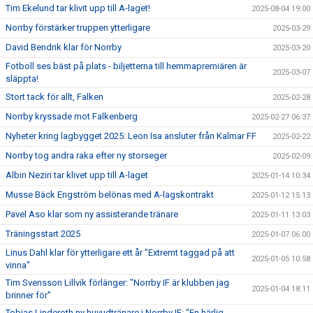
Tim Ekelund tar klivit upp till A-laget!
2025-08-04 19:00
Norrby förstärker truppen ytterligare
2025-03-29
David Bendrik klar för Norrby
2025-03-20
Fotboll ses bäst på plats - biljetterna till hemmapremiären är
2025-03-07
släppta!
Stort tack för allt, Falken
2025-02-28
Norrby kryssade mot Falkenberg
2025-02-27 06:37
Nyheter kring lagbygget 2025: Leon Isa ansluter från Kalmar FF
2025-02-22
Norrby tog andra raka efter ny storseger
2025-02-09
Albin Neziri tar klivet upp till A-laget
2025-01-14 10:34
Musse Bäck Engström belönas med A-lagskontrakt
2025-01-12 15:13
Pavel Aso klar som ny assisterande tränare
2025-01-11 13:03
Träningsstart 2025
2025-01-07 06:00
Linus Dahl klar för ytterligare ett år "Extremt taggad på att
2025-01-05 10:58
vinna"
Tim Svensson Lillvik förlänger: "Norrby IF är klubben jag
2025-01-04 18:11
brinner för"
Tobias Linderoth ny huvudtränare i Norrby IF: "En härlig