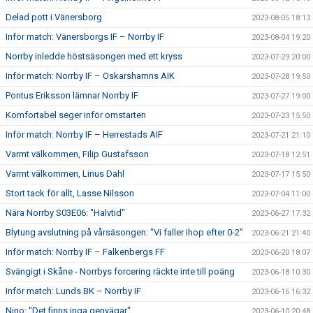
Delad pott i Vänersborg
2023-08-05 18:13
Inför match: Vänersborgs IF – Norrby IF
2023-08-04 19:20
Norrby inledde höstsäsongen med ett kryss
2023-07-29 20:00
Inför match: Norrby IF – Oskarshamns AIK
2023-07-28 19:50
Pontus Eriksson lämnar Norrby IF
2023-07-27 19:00
Komfortabel seger inför omstarten
2023-07-23 15:50
Inför match: Norrby IF – Herrestads AIF
2023-07-21 21:10
Varmt välkommen, Filip Gustafsson
2023-07-18 12:51
Varmt välkommen, Linus Dahl
2023-07-17 15:50
Stort tack för allt, Lasse Nilsson
2023-07-04 11:00
Nära Norrby S03E06: "Halvtid"
2023-06-27 17:32
Blytung avslutning på vårsäsongen: "Vi faller ihop efter 0-2"
2023-06-21 21:40
Inför match: Norrby IF – Falkenbergs FF
2023-06-20 18:07
Svängigt i Skåne - Norrbys forcering räckte inte till poäng
2023-06-18 10:30
Inför match: Lunds BK – Norrby IF
2023-06-16 16:32
Nino: "Det finns inga genvägar"
2023-06-10 20:48