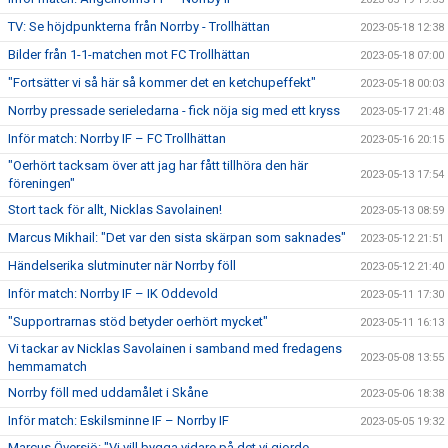
TV: Se höjdpunkterna från Norrby - Trollhättan
2023-05-18 12:38
Bilder från 1-1-matchen mot FC Trollhättan
2023-05-18 07:00
"Fortsätter vi så här så kommer det en ketchupeffekt"
2023-05-18 00:03
Norrby pressade serieledarna - fick nöja sig med ett kryss
2023-05-17 21:48
Inför match: Norrby IF – FC Trollhättan
2023-05-16 20:15
"Oerhört tacksam över att jag har fått tillhöra den här
2023-05-13 17:54
föreningen"
Stort tack för allt, Nicklas Savolainen!
2023-05-13 08:59
Marcus Mikhail: "Det var den sista skärpan som saknades"
2023-05-12 21:51
Händelserika slutminuter när Norrby föll
2023-05-12 21:40
Inför match: Norrby IF – IK Oddevold
2023-05-11 17:30
"Supportrarnas stöd betyder oerhört mycket"
2023-05-11 16:13
Vi tackar av Nicklas Savolainen i samband med fredagens
2023-05-08 13:55
hemmamatch
Norrby föll med uddamålet i Skåne
2023-05-06 18:38
Inför match: Eskilsminne IF – Norrby IF
2023-05-05 19:32
Marcus Översjö: "Vi vill bygga vidare på det vi gjorde