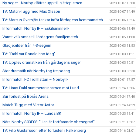
Ny seger - Norrby klättrar upp till sjätteplatsen
2023-10-07 19:00
TV: Match-Tugg med Max Olsson
2023-10-07 14:49
TV: Marcus Översjös tankar inför lördagens hemmamatch
2023-10-06 18:56
Inför match: Norrby IF – Eskilsminne IF
2023-10-06 18:49
Varmt välkomna till lördagens familjematch
2023-10-05 11:00
Glädjebilder från 4-3-segern
2023-10-03 11:53
TV: "Dahl var Ronaldinho idag"
2023-10-03 11:11
TV: Upplev dramatiken från gårdagens seger
2023-10-03 10:51
Stor dramatik när Norrby tog tre poäng
2023-10-03 08:30
Inför match: FC Trollhättan – Norrby IF
2023-10-01 17:57
TV: Linus Dahl summerar insatsen mot Lund
2023-09-24 18:06
Sur förlust på Borås Arena
2023-09-24 17:40
Match-Tugg med Victor Astor
2023-09-24 14:29
Inför match: Norrby IF – Lunds BK
2023-09-23 16:41
Nära Norrby S03E08: "Han är fortfarande obesegrad"
2023-09-21 18:07
TV: Filip Gustafsson efter förlusten i Falkenberg
2023-09-16 21:01