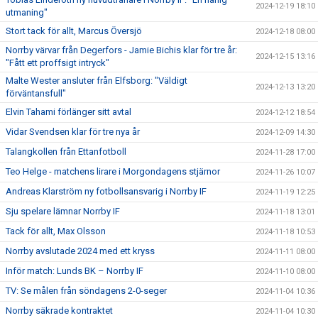
2024-12-19 18:10
utmaning"
Stort tack för allt, Marcus Översjö
2024-12-18 08:00
Norrby värvar från Degerfors - Jamie Bichis klar för tre år:
2024-12-15 13:16
"Fått ett proffsigt intryck"
Malte Wester ansluter från Elfsborg: "Väldigt
2024-12-13 13:20
förväntansfull"
Elvin Tahami förlänger sitt avtal
2024-12-12 18:54
Vidar Svendsen klar för tre nya år
2024-12-09 14:30
Talangkollen från Ettanfotboll
2024-11-28 17:00
Teo Helge - matchens lirare i Morgondagens stjärnor
2024-11-26 10:07
Andreas Klarström ny fotbollsansvarig i Norrby IF
2024-11-19 12:25
Sju spelare lämnar Norrby IF
2024-11-18 13:01
Tack för allt, Max Olsson
2024-11-18 10:53
Norrby avslutade 2024 med ett kryss
2024-11-11 08:00
Inför match: Lunds BK – Norrby IF
2024-11-10 08:00
TV: Se målen från söndagens 2-0-seger
2024-11-04 10:36
Norrby säkrade kontraktet
2024-11-04 10:30