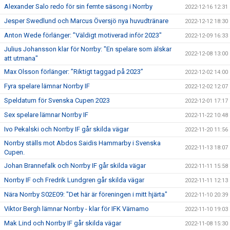
Alexander Salo redo för sin femte säsong i Norrby
2022-12-16 12:31
Jesper Swedlund och Marcus Översjö nya huvudtränare
2022-12-12 18:30
Anton Wede förlänger: ”Väldigt motiverad inför 2023"
2022-12-09 16:33
Julius Johansson klar för Norrby: "En spelare som älskar
2022-12-08 13:00
att utmana"
Max Olsson förlänger: ”Riktigt taggad på 2023”
2022-12-02 14:00
Fyra spelare lämnar Norrby IF
2022-12-02 12:07
Speldatum för Svenska Cupen 2023
2022-12-01 17:17
Sex spelare lämnar Norrby IF
2022-11-22 10:48
Ivo Pekalski och Norrby IF går skilda vägar
2022-11-20 11:56
Norrby ställs mot Abdos Saidis Hammarby i Svenska
2022-11-13 18:07
Cupen.
Johan Brannefalk och Norrby IF går skilda vägar
2022-11-11 15:58
Norrby IF och Fredrik Lundgren går skilda vägar
2022-11-11 12:13
Nära Norrby S02E09: "Det här är föreningen i mitt hjärta"
2022-11-10 20:39
Viktor Bergh lämnar Norrby - klar för IFK Värnamo
2022-11-10 19:03
Mak Lind och Norrby IF går skilda vägar
2022-11-08 15:30