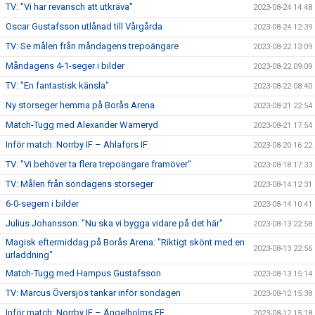
TV: "Vi har revansch att utkräva"
2023-08-24 14:48
Oscar Gustafsson utlånad till Vårgårda
2023-08-24 12:39
TV: Se målen från måndagens trepoängare
2023-08-22 13:09
Måndagens 4-1-seger i bilder
2023-08-22 09:09
TV: "En fantastisk känsla"
2023-08-22 08:40
Ny storseger hemma på Borås Arena
2023-08-21 22:54
Match-Tugg med Alexander Warneryd
2023-08-21 17:54
Inför match: Norrby IF – Ahlafors IF
2023-08-20 16:22
TV: "Vi behöver ta flera trepoängare framöver"
2023-08-18 17:33
TV: Målen från söndagens storseger
2023-08-14 12:31
6-0-segern i bilder
2023-08-14 10:41
Julius Johansson: "Nu ska vi bygga vidare på det här"
2023-08-13 22:58
Magisk eftermiddag på Borås Arena: "Riktigt skönt med en
2023-08-13 22:56
urladdning"
Match-Tugg med Hampus Gustafsson
2023-08-13 15:14
TV: Marcus Översjös tankar inför söndagen
2023-08-12 15:38
Inför match: Norrby IF – Ängelholms FF
2023-08-12 15:18