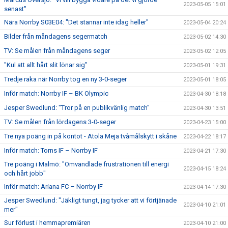
2023-05-05 15:01
senast"
Nära Norrby S03E04: "Det stannar inte idag heller"
2023-05-04 20:24
Bilder från måndagens segermatch
2023-05-02 14:30
TV: Se målen från måndagens seger
2023-05-02 12:05
"Kul att allt hårt slit lönar sig"
2023-05-01 19:31
Tredje raka när Norrby tog en ny 3-0-seger
2023-05-01 18:05
Inför match: Norrby IF – BK Olympic
2023-04-30 18:18
Jesper Swedlund: "Tror på en publikvänlig match"
2023-04-30 13:51
TV: Se målen från lördagens 3-0-seger
2023-04-23 15:00
Tre nya poäng in på kontot - Atola Meja tvåmålskytt i skåne
2023-04-22 18:17
Inför match: Torns IF – Norrby IF
2023-04-21 17:30
Tre poäng i Malmö: "Omvandlade frustrationen till energi
2023-04-15 18:24
och hårt jobb"
Inför match: Ariana FC – Norrby IF
2023-04-14 17:30
Jesper Swedlund: "Jäkligt tungt, jag tycker att vi förtjänade
2023-04-10 21:01
mer"
Sur förlust i hemmapremiären
2023-04-10 21:00