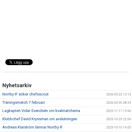
DOKUMENT
BILDARKIV
BILDER 2025
TABELL ETTAN SÖDRA 2025
Nyhetsarkiv
Norrby IF söker chefsscout
2026-05-22 13:13
Träningsmatch 7 februari
2026-02-05 08:29
Lagkapten Vidar Svendsén om kvalmatcherna
2025-11-17 19:06
Klubbchef David Kryssman om avslutningen
2025-10-29 22:04
Andreas Klarström lämnar Norrby IF
2025-10-10 14:00