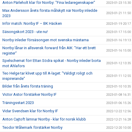
Anton Pärleholt klar för Norrby: "Fina ledaregenskaper"
2023-01-23 15:30
Max Andersson årets första målskytt när Norrby inledde
2023-01-21 11:50
2023
Inför match: Norrby IF – BK Häcken
2023-01-19 20:17
Säsongskort 2023 - ute nu!
2023-01-17 15:00
Norrby inleder försäsongen mot svenska mästarna
2023-01-16 19:13
Norrby lånar in allsvensk forward från AIK: "Har ett brett
2023-01-16 15:00
register"
Spelschemat förr Ettan Södra spikat - Norrby inleder borta
2023-01-12 13:35
mot Ahlafors
Teo Helge tar klivet upp till A-laget: "Väldigt roligt och
2023-01-11 12:55
inspirerande"
Bilder från årets första träning
2023-01-10 10:35
Victor Astor förstärker Norrby IF
2023-01-08 16:31
Träningsstart 2023
2023-01-06 15:26
Vidar Svendsen klar för Norrby IF
2022-12-22 12:56
Anton Cajtoft lämnar Norrby - klar för norsk klubb
2022-12-21 16:28
Teodor Wålemark förstärker Norrby
2022-12-20 10:00