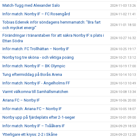
Match-Tugg med Alexander Salo
2024-11-03 13:26
Inför match: Norrby IF – FC Rosengård
2024-11-02 11:41
Tobias Edenvik inför söndagens hemmamatch: "Bra fart
2024-11-01 18:50
och mycket energi"
Förändringar i tränarstaben för att säkra Norrby IF:s plats i
2024-10-27 16:32
Ettan Södra
Inför match: FC Trollhättan – Norrby IF
2024-10-25 19:17
Norrby tog tre sköna - och viktiga poäng
2024-10-21 13:12
Inför match: Norrby IF – BK Olympic
2024-10-19 17:00
Tung eftermiddag på Borås Arena
2024-10-14 10:13
Inför match: Norrby IF - Ängelholms FF
2024-10-13 10:49
Varmt välkomna till Samhällsmatchen
2024-10-08 13:34
Ariana FC – Norrby IF
2024-10-06 20:00
Inför match: Ariana FC – Norrby IF
2024-10-05 18:07
Norrby upp på fjärdeplats efter 2-1-seger
2024-10-01 09:00
Inför match: Norrby IF – Tvååkers IF
2024-09-29 18:53
Ytterligare ett kryss: 2-2 i Skåne
2024-09-23 12:20