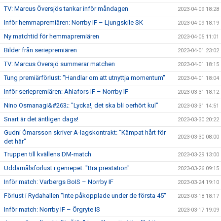
TV: Marcus Översjös tankar inför måndagen
2023-04-09 18:28
Inför hemmapremiären: Norrby IF – Ljungskile SK
2023-04-09 18:19
Ny matchtid för hemmapremiären
2023-04-05 11:01
Bilder från seriepremiären
2023-04-01 23:02
TV: Marcus Översjö summerar matchen
2023-04-01 18:15
Tung premiärförlust: "Handlar om att utnyttja momentum"
2023-04-01 18:04
Inför seriepremiären: Ahlafors IF – Norrby IF
2023-03-31 18:12
Nino Osmanagi&#263;: "Lycka!, det ska bli oerhört kul"
2023-03-31 14:51
Snart är det äntligen dags!
2023-03-30 20:22
Gudni Ómarsson skriver A-lagskontrakt: "Kämpat hårt för
2023-03-30 08:00
det här"
Truppen till kvällens DM-match
2023-03-29 13:00
Uddamålsförlust i genrepet: "Bra prestation"
2023-03-26 09:15
Inför match: Varbergs BoIS – Norrby IF
2023-03-24 19:10
Förlust i Rydahallen "Inte påkopplade under de första 45"
2023-03-18 18:17
Inför match: Norrby IF – Örgryte IS
2023-03-17 19:09