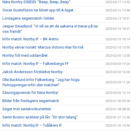
Nära Norrby S03E03: "Beep, Beep, Beep"
2023-02-17 13:35
Oscar Gustafsson tar klivet upp till A-laget.
2023-02-16 10:48
Lördagens segermatch i bilder
2023-02-13 10:51
Jesper Swedlund: ”Vi vill se att de sakerna vi tränar på tar
2023-02-10 18:27
oss framåt”
Inför match: Norrby IF – BK Astrio
2023-02-10 18:14
Norrby värvar norskt: Marcus Victorio klar för två
2023-02-10 13:50
Norrby föll med uddamålet
2023-02-05 12:00
Inför match: Norrby IF – Falkenbergs FF
2023-02-03 19:25
Jakob Andersson förstärker Norrby
2023-02-03 16:00
Olle Backlund inför Falkenberg: "Jag har höga
2023-02-03 11:26
förhoppningar inför den matchen"
Säsongspremiär för Nära Norrby!
2023-02-02 16:14
Bilder från fredagens segermatch
2023-01-30 09:00
Seger mot seriekonkurrenten
2023-01-28 08:00
Semir Bosnic ansluter på lån: "En stor talang"
2023-01-27 16:30
Inför match: Norrby IF – Tvååkers IF
2023-01-26 19:36