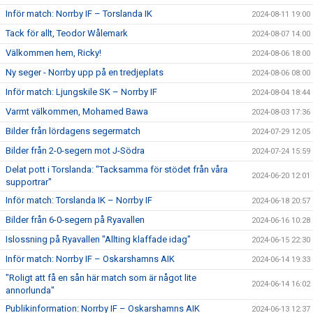
Inför match: Norrby IF – Torslanda IK
2024-08-11 19:00
Tack för allt, Teodor Wålemark
2024-08-07 14:00
Välkommen hem, Ricky!
2024-08-06 18:00
Ny seger - Norrby upp på en tredjeplats
2024-08-06 08:00
Inför match: Ljungskile SK – Norrby IF
2024-08-04 18:44
Varmt välkommen, Mohamed Bawa
2024-08-03 17:36
Bilder från lördagens segermatch
2024-07-29 12:05
Bilder från 2-0-segern mot J-Södra
2024-07-24 15:59
Delat pott i Torslanda: "Tacksamma för stödet från våra
2024-06-20 12:01
supportrar"
Inför match: Torslanda IK – Norrby IF
2024-06-18 20:57
Bilder från 6-0-segern på Ryavallen
2024-06-16 10:28
Islossning på Ryavallen "Allting klaffade idag"
2024-06-15 22:30
Inför match: Norrby IF – Oskarshamns AIK
2024-06-14 19:33
"Roligt att få en sån här match som är något lite
2024-06-14 16:02
annorlunda"
Publikinformation: Norrby IF – Oskarshamns AIK
2024-06-13 12:37