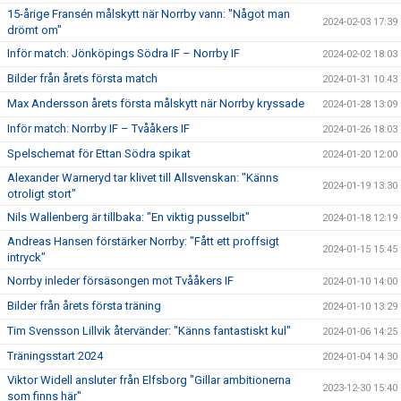
15-årige Fransén målskytt när Norrby vann: "Något man
2024-02-03 17:39
drömt om"
Inför match: Jönköpings Södra IF – Norrby IF
2024-02-02 18:03
Bilder från årets första match
2024-01-31 10:43
Max Andersson årets första målskytt när Norrby kryssade
2024-01-28 13:09
Inför match: Norrby IF – Tvååkers IF
2024-01-26 18:03
Spelschemat för Ettan Södra spikat
2024-01-20 12:00
Alexander Warneryd tar klivet till Allsvenskan: "Känns
2024-01-19 13:30
otroligt stort"
Nils Wallenberg är tillbaka: "En viktig pusselbit"
2024-01-18 12:19
Andreas Hansen förstärker Norrby: "Fått ett proffsigt
2024-01-15 15:45
intryck"
Norrby inleder försäsongen mot Tvååkers IF
2024-01-10 14:00
Bilder från årets första träning
2024-01-10 13:29
Tim Svensson Lillvik återvänder: "Känns fantastiskt kul"
2024-01-06 14:25
Träningsstart 2024
2024-01-04 14:30
Viktor Widell ansluter från Elfsborg "Gillar ambitionerna
2023-12-30 15:40
som finns här"