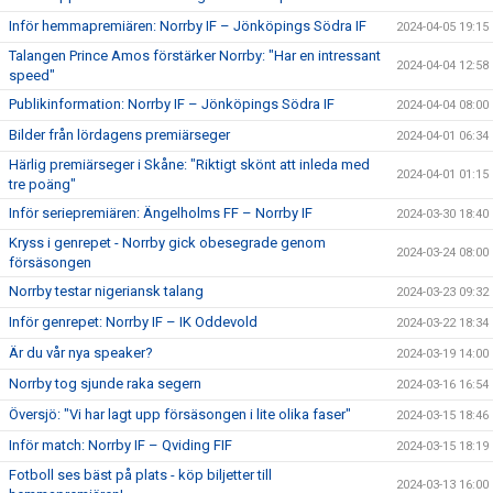
Inför hemmapremiären: Norrby IF – Jönköpings Södra IF
2024-04-05 19:15
Talangen Prince Amos förstärker Norrby: "Har en intressant
2024-04-04 12:58
speed"
Publikinformation: Norrby IF – Jönköpings Södra IF
2024-04-04 08:00
Bilder från lördagens premiärseger
2024-04-01 06:34
Härlig premiärseger i Skåne: "Riktigt skönt att inleda med
2024-04-01 01:15
tre poäng"
Inför seriepremiären: Ängelholms FF – Norrby IF
2024-03-30 18:40
Kryss i genrepet - Norrby gick obesegrade genom
2024-03-24 08:00
försäsongen
Norrby testar nigeriansk talang
2024-03-23 09:32
Inför genrepet: Norrby IF – IK Oddevold
2024-03-22 18:34
Är du vår nya speaker?
2024-03-19 14:00
Norrby tog sjunde raka segern
2024-03-16 16:54
Översjö: "Vi har lagt upp försäsongen i lite olika faser"
2024-03-15 18:46
Inför match: Norrby IF – Qviding FIF
2024-03-15 18:19
Fotboll ses bäst på plats - köp biljetter till
2024-03-13 16:00