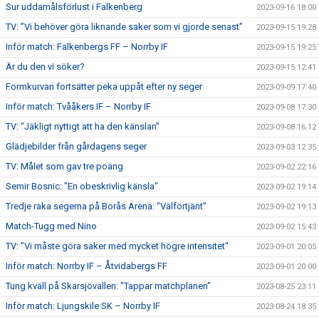
Sur uddamålsförlust i Falkenberg
2023-09-16 18:00
TV: ”Vi behöver göra liknande saker som vi gjorde senast”
2023-09-15 19:28
Inför match: Falkenbergs FF – Norrby IF
2023-09-15 19:25
Är du den vi söker?
2023-09-15 12:41
Formkurvan fortsätter peka uppåt efter ny seger
2023-09-09 17:40
Inför match: Tvååkers IF – Norrby IF
2023-09-08 17:30
TV: "Jäkligt nyttigt att ha den känslan"
2023-09-08 16:12
Glädjebilder från gårdagens seger
2023-09-03 12:35
TV: Målet som gav tre poäng
2023-09-02 22:16
Semir Bosnic: "En obeskrivlig känsla"
2023-09-02 19:14
Tredje raka segerna på Borås Arena: "Välförtjänt"
2023-09-02 19:13
Match-Tugg med Nino
2023-09-02 15:43
TV: "Vi måste göra saker med mycket högre intensitet"
2023-09-01 20:05
Inför match: Norrby IF – Åtvidabergs FF
2023-09-01 20:00
Tung kväll på Skarsjövallen: "Tappar matchplanen"
2023-08-25 23:11
Inför match: Ljungskile SK – Norrby IF
2023-08-24 18:35