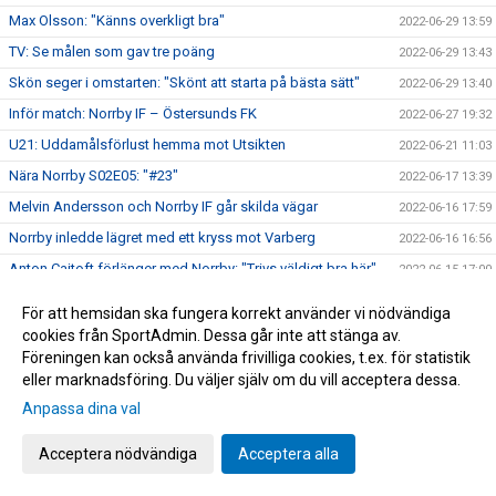
Max Olsson: "Känns overkligt bra"
2022-06-29 13:59
TV: Se målen som gav tre poäng
2022-06-29 13:43
Skön seger i omstarten: "Skönt att starta på bästa sätt"
2022-06-29 13:40
Inför match: Norrby IF – Östersunds FK
2022-06-27 19:32
U21: Uddamålsförlust hemma mot Utsikten
2022-06-21 11:03
Nära Norrby S02E05: "#23"
2022-06-17 13:39
Melvin Andersson och Norrby IF går skilda vägar
2022-06-16 17:59
Norrby inledde lägret med ett kryss mot Varberg
2022-06-16 16:56
Anton Cajtoft förlänger med Norrby: "Trivs väldigt bra här"
2022-06-15 17:00
Bilder från träningsveckan
2022-06-10 09:20
För att hemsidan ska fungera korrekt använder vi nödvändiga
Inga poäng när Norrby avslutade vårsäsongen
2022-05-28 15:13
cookies från SportAdmin. Dessa går inte att stänga av.
Föreningen kan också använda frivilliga cookies, t.ex. för statistik
TV: Max Olsson om att äntligen vara tillbaka i truppen
2022-05-27 17:44
eller marknadsföring. Du väljer själv om du vill acceptera dessa.
Inför match: IK Brage – Norrby IF
2022-05-27 17:23
Anpassa dina val
Norrby IF och Abbas Mohamad går skilda vägar
2022-05-25 13:51
Acceptera nödvändiga
Acceptera alla
U21: Tung kväll på Borås Arena
2022-05-25 09:48
Bilder från Norrby - Utsikten
2022-05-24 09:50