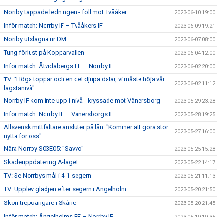
Norrby tappade ledningen - föll mot Tvååker
2023-06-10 19:00
Inför match: Norrby IF – Tvååkers IF
2023-06-09 19:21
Norrby utslagna ur DM
2023-06-07 08:00
Tung förlust på Kopparvallen
2023-06-04 12:00
Inför match: Åtvidabergs FF – Norrby IF
2023-06-02 20:00
TV: "Höga toppar och en del djupa dalar, vi måste höja vår
2023-06-02 11:12
lägstanivå"
Norrby IF kom inte upp i nivå - kryssade mot Vänersborg
2023-05-29 23:28
Inför match: Norrby IF – Vänersborgs IF
2023-05-28 19:25
Allsvensk mittfältare ansluter på lån: "Kommer att göra stor
2023-05-27 16:00
nytta för oss"
Nära Norrby S03E05: "Savvo"
2023-05-25 15:28
Skadeuppdatering A-laget
2023-05-22 14:17
TV: Se Norrbys mål i 4-1-segern
2023-05-21 11:13
TV: Upplev glädjen efter segern i Ängelholm
2023-05-20 21:50
Skön trepoängare i Skåne
2023-05-20 21:45
Inför match: Ängelholms FF – Norrby IF
2023-05-19 19:35