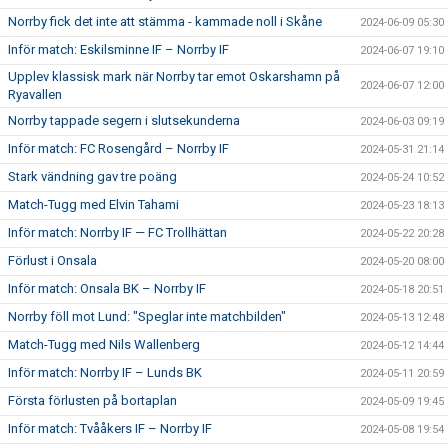
Norrby fick det inte att stämma - kammade noll i Skåne
2024-06-09 05:30
Inför match: Eskilsminne IF – Norrby IF
2024-06-07 19:10
Upplev klassisk mark när Norrby tar emot Oskarshamn på
2024-06-07 12:00
Ryavallen
Norrby tappade segern i slutsekunderna
2024-06-03 09:19
Inför match: FC Rosengård – Norrby IF
2024-05-31 21:14
Stark vändning gav tre poäng
2024-05-24 10:52
Match-Tugg med Elvin Tahami
2024-05-23 18:13
Inför match: Norrby IF — FC Trollhättan
2024-05-22 20:28
Förlust i Onsala
2024-05-20 08:00
Inför match: Onsala BK – Norrby IF
2024-05-18 20:51
Norrby föll mot Lund: "Speglar inte matchbilden"
2024-05-13 12:48
Match-Tugg med Nils Wallenberg
2024-05-12 14:44
Inför match: Norrby IF – Lunds BK
2024-05-11 20:59
Första förlusten på bortaplan
2024-05-09 19:45
Inför match: Tvååkers IF – Norrby IF
2024-05-08 19:54