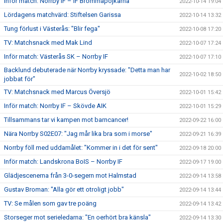
Inför match: Norrby IF – IF Brommapojkarna
2022-10-14 19:04
Lördagens matchvärd: Stiftelsen Garissa
2022-10-14 13:32
Tung förlust i Västerås: "Blir fega"
2022-10-08 17:20
TV: Matchsnack med Mak Lind
2022-10-07 17:24
Inför match: Västerås SK – Norrby IF
2022-10-07 17:10
Backlund debuterade när Norrby kryssade: "Detta man har
2022-10-02 18:50
jobbat för"
TV: Matchsnack med Marcus Översjö
2022-10-01 15:42
Inför match: Norrby IF – Skövde AIK
2022-10-01 15:29
Tillsammans tar vi kampen mot barncancer!
2022-09-22 16:00
Nära Norrby S02E07: "Jag mår lika bra som i morse"
2022-09-21 16:39
Norrby föll med uddamålet: "Kommer in i det för sent"
2022-09-18 20:00
Inför match: Landskrona BoIS – Norrby IF
2022-09-17 19:00
Glädjescenerna från 3-0-segern mot Halmstad
2022-09-14 13:58
Gustav Broman: "Alla gör ett otroligt jobb"
2022-09-14 13:44
TV: Se målen som gav tre poäng
2022-09-14 13:42
Storseger mot serieledarna: "En oerhört bra känsla"
2022-09-14 13:30