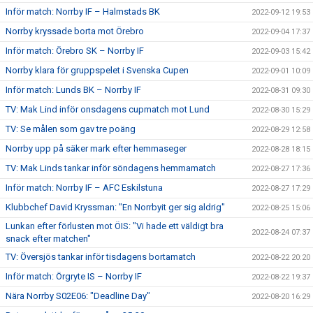
Inför match: Norrby IF – Halmstads BK
2022-09-12 19:53
Norrby kryssade borta mot Örebro
2022-09-04 17:37
Inför match: Örebro SK – Norrby IF
2022-09-03 15:42
Norrby klara för gruppspelet i Svenska Cupen
2022-09-01 10:09
Inför match: Lunds BK – Norrby IF
2022-08-31 09:30
TV: Mak Lind inför onsdagens cupmatch mot Lund
2022-08-30 15:29
TV: Se målen som gav tre poäng
2022-08-29 12:58
Norrby upp på säker mark efter hemmaseger
2022-08-28 18:15
TV: Mak Linds tankar inför söndagens hemmamatch
2022-08-27 17:36
Inför match: Norrby IF – AFC Eskilstuna
2022-08-27 17:29
Klubbchef David Kryssman: "En Norrbyit ger sig aldrig"
2022-08-25 15:06
Lunkan efter förlusten mot ÖIS: "Vi hade ett väldigt bra
2022-08-24 07:37
snack efter matchen"
TV: Översjös tankar inför tisdagens bortamatch
2022-08-22 20:20
Inför match: Örgryte IS – Norrby IF
2022-08-22 19:37
Nära Norrby S02E06: "Deadline Day"
2022-08-20 16:29