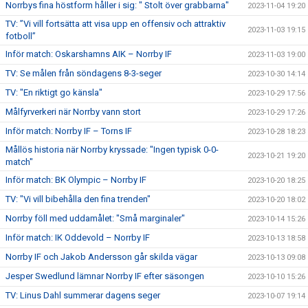
Norrbys fina höstform håller i sig: " Stolt över grabbarna"
2023-11-04 19:20
TV: ”Vi vill fortsätta att visa upp en offensiv och attraktiv
2023-11-03 19:15
fotboll”
Inför match: Oskarshamns AIK – Norrby IF
2023-11-03 19:00
TV: Se målen från söndagens 8-3-seger
2023-10-30 14:14
TV: "En riktigt go känsla"
2023-10-29 17:56
Målfyrverkeri när Norrby vann stort
2023-10-29 17:26
Inför match: Norrby IF – Torns IF
2023-10-28 18:23
Mållös historia när Norrby kryssade: "Ingen typisk 0-0-
2023-10-21 19:20
match"
Inför match: BK Olympic – Norrby IF
2023-10-20 18:25
TV: "Vi vill bibehålla den fina trenden"
2023-10-20 18:02
Norrby föll med uddamålet: "Små marginaler"
2023-10-14 15:26
Inför match: IK Oddevold – Norrby IF
2023-10-13 18:58
Norrby IF och Jakob Andersson går skilda vägar
2023-10-13 09:08
Jesper Swedlund lämnar Norrby IF efter säsongen
2023-10-10 15:26
TV: Linus Dahl summerar dagens seger
2023-10-07 19:14