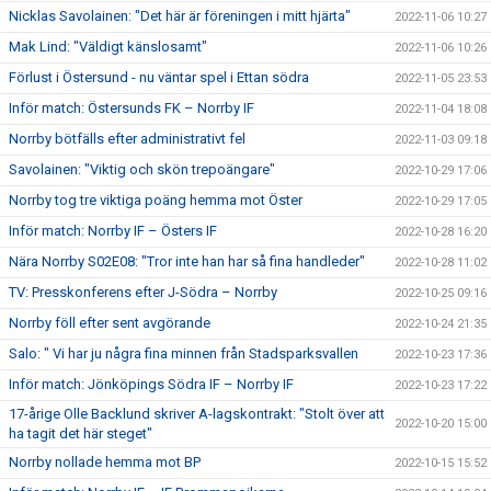
Nicklas Savolainen: "Det här är föreningen i mitt hjärta"
2022-11-06 10:27
Mak Lind: "Väldigt känslosamt"
2022-11-06 10:26
Förlust i Östersund - nu väntar spel i Ettan södra
2022-11-05 23:53
Inför match: Östersunds FK – Norrby IF
2022-11-04 18:08
Norrby bötfälls efter administrativt fel
2022-11-03 09:18
Savolainen: "Viktig och skön trepoängare"
2022-10-29 17:06
Norrby tog tre viktiga poäng hemma mot Öster
2022-10-29 17:05
Inför match: Norrby IF – Östers IF
2022-10-28 16:20
Nära Norrby S02E08: "Tror inte han har så fina handleder"
2022-10-28 11:02
TV: Presskonferens efter J-Södra – Norrby
2022-10-25 09:16
Norrby föll efter sent avgörande
2022-10-24 21:35
Salo: " Vi har ju några fina minnen från Stadsparksvallen
2022-10-23 17:36
Inför match: Jönköpings Södra IF – Norrby IF
2022-10-23 17:22
17-årige Olle Backlund skriver A-lagskontrakt: "Stolt över att
2022-10-20 15:00
ha tagit det här steget"
Norrby nollade hemma mot BP
2022-10-15 15:52