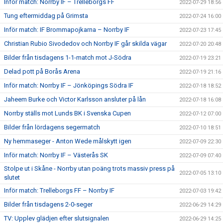
Inför match: Norrby IF – Trelleborgs FF
2022-07-29 18:56
Tung eftermiddag på Grimsta
2022-07-24 16:00
Inför match: IF Brommapojkarna – Norrby IF
2022-07-23 17:45
Christian Rubio Sivodedov och Norrby IF går skilda vägar
2022-07-20 20:48
Bilder från tisdagens 1-1-match mot J-Södra
2022-07-19 23:21
Delad pott på Borås Arena
2022-07-19 21:16
Inför match: Norrby IF – Jönköpings Södra IF
2022-07-18 18:52
Jaheem Burke och Victor Karlsson ansluter på lån
2022-07-18 16:08
Norrby ställs mot Lunds BK i Svenska Cupen
2022-07-12 07:00
Bilder från lördagens segermatch
2022-07-10 18:51
Ny hemmaseger - Anton Wede målskytt igen
2022-07-09 22:30
Inför match: Norrby IF – Västerås SK
2022-07-09 07:40
Stolpe ut i Skåne - Norrby utan poäng trots massiv press på
2022-07-05 13:10
slutet
Inför match: Trelleborgs FF – Norrby IF
2022-07-03 19:42
Bilder från tisdagens 2-0-seger
2022-06-29 14:29
TV: Upplev glädjen efter slutsignalen
2022-06-29 14:25