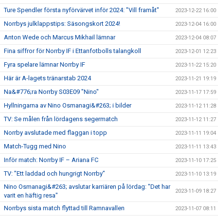
Ture Spendler första nyförvärvet inför 2024: "Vill framåt"
2023-12-22 16:00
Norrbys julklappstips: Säsongskort 2024!
2023-12-04 16:00
Anton Wede och Marcus Mikhail lämnar
2023-12-04 08:07
Fina siffror för Norrby IF i Ettanfotbolls talangkoll
2023-12-01 12:23
Fyra spelare lämnar Norrby IF
2023-11-22 15:20
Här är A-lagets tränarstab 2024
2023-11-21 19:19
Na&#776;ra Norrby S03E09 "Nino"
2023-11-17 17:59
Hyllningarna av Nino Osmanagi&#263; i bilder
2023-11-12 11:28
TV: Se målen från lördagens segermatch
2023-11-12 11:27
Norrby avslutade med flaggan i topp
2023-11-11 19:04
Match-Tugg med Nino
2023-11-11 13:43
Inför match: Norrby IF – Ariana FC
2023-11-10 17:25
TV: ”Ett laddad och hungrigt Norrby”
2023-11-10 13:19
Nino Osmanagi&#263; avslutar karriären på lördag: "Det har
2023-11-09 18:27
varit en häftig resa"
Norrbys sista match flyttad till Ramnavallen
2023-11-07 08:11