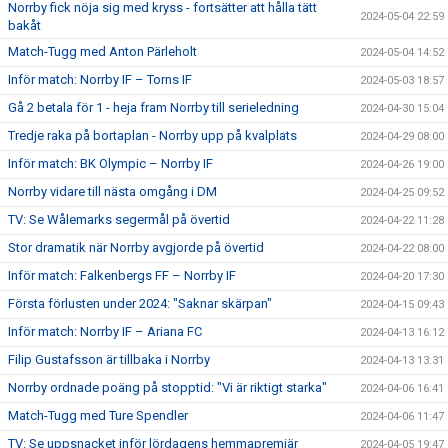
Norrby fick nöja sig med kryss - fortsätter att hålla tätt
2024-05-04 22:59
bakåt
Match-Tugg med Anton Pärleholt
2024-05-04 14:52
Inför match: Norrby IF – Torns IF
2024-05-03 18:57
Gå 2 betala för 1 - heja fram Norrby till serieledning
2024-04-30 15:04
Tredje raka på bortaplan - Norrby upp på kvalplats
2024-04-29 08:00
Inför match: BK Olympic – Norrby IF
2024-04-26 19:00
Norrby vidare till nästa omgång i DM
2024-04-25 09:52
TV: Se Wålemarks segermål på övertid
2024-04-22 11:28
Stor dramatik när Norrby avgjorde på övertid
2024-04-22 08:00
Inför match: Falkenbergs FF – Norrby IF
2024-04-20 17:30
Första förlusten under 2024: "Saknar skärpan"
2024-04-15 09:43
Inför match: Norrby IF – Ariana FC
2024-04-13 16:12
Filip Gustafsson är tillbaka i Norrby
2024-04-13 13:31
Norrby ordnade poäng på stopptid: "Vi är riktigt starka"
2024-04-06 16:41
Match-Tugg med Ture Spendler
2024-04-06 11:47
TV: Se uppsnacket inför lördagens hemmapremiär
2024-04-05 19:47