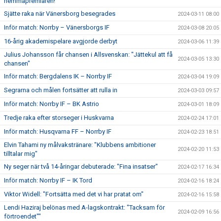
hemmapremiären!
Sjätte raka när Vänersborg besegrades
2024-03-11 08:00
Inför match: Norrby – Vänersborgs IF
2024-03-08 20:05
16-årig akademispelare avgjorde derbyt
2024-03-06 11:39
Julius Johansson får chansen i Allsvenskan: "Jättekul att få
2024-03-05 13:30
chansen"
Inför match: Bergdalens IK – Norrby IF
2024-03-04 19:09
Segrarna och målen fortsätter att rulla in
2024-03-03 09:57
Inför match: Norrby IF – BK Astrio
2024-03-01 18:09
Tredje raka efter storseger i Huskvarna
2024-02-24 17:01
Inför match: Husqvarna FF – Norrby IF
2024-02-23 18:51
Elvin Tahami ny målvakstränare: "Klubbens ambitioner
2024-02-20 11:53
tilltalar mig"
Ny seger när två 14-åringar debuterade: "Fina insatser"
2024-02-17 16:34
Inför match: Norrby IF – IK Tord
2024-02-16 18:24
Viktor Widell: "Fortsätta med det vi har pratat om"
2024-02-16 15:58
Lendi Haziraj belönas med A-lagskontrakt: "Tacksam för
2024-02-09 16:56
förtroendet""