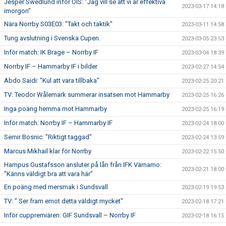
Jesper Swedlund inför ÖIS: ”Jag vill se att vi är effektiva
2023-03-17 14:18
imorgon"
Nära Norrby S03E03: "Takt och taktik"
2023-03-11 14:58
Tung avslutning i Svenska Cupen.
2023-03-05 23:53
Inför match: IK Brage – Norrby IF
2023-03-04 18:39
Norrby IF – Hammarby IF i bilder
2023-02-27 14:54
Abdo Saidi: "Kul att vara tillbaka"
2023-02-25 20:21
TV: Teodor Wålemark summerar insatsen mot Hammarby
2023-02-25 16:26
Inga poäng hemma mot Hammarby
2023-02-25 16:19
Inför match: Norrby IF – Hammarby IF
2023-02-24 18:00
Semir Bosnic: "Riktigt taggad"
2023-02-24 13:59
Marcus Mikhail klar för Norrby
2023-02-22 15:50
Hampus Gustafsson ansluter på lån från IFK Värnamo:
2023-02-21 18:00
"Känns väldigt bra att vara här"
En poäng med mersmak i Sundsvall
2023-02-19 19:53
TV: " Ser fram emot detta väldigt mycket"
2023-02-18 17:21
Inför cuppremiären: GIF Sundsvall – Norrby IF
2023-02-18 16:15