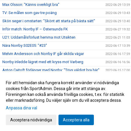
Max Olsson: "Känns overkligt bra"
2022-06-29 13:59
TV: Se målen som gav tre poäng
2022-06-29 13:43
Skön seger i omstarten: "Skönt att starta på bästa sätt"
2022-06-29 13:40
Inför match: Norrby IF – Östersunds FK
2022-06-27 19:32
U21: Uddamålsförlust hemma mot Utsikten
2022-06-21 11:03
Nära Norrby S02E05: "#23"
2022-06-17 13:39
Melvin Andersson och Norrby IF går skilda vägar
2022-06-16 17:59
Norrby inledde lägret med ett kryss mot Varberg
2022-06-16 16:56
Anton Cajtoft förlänger med Norrby: "Trivs väldigt bra här"
2022-06-15 17:00
Bilder från träningsveckan
2022-06-10 09:20
För att hemsidan ska fungera korrekt använder vi nödvändiga
Inga poäng när Norrby avslutade vårsäsongen
2022-05-28 15:13
cookies från SportAdmin. Dessa går inte att stänga av.
Föreningen kan också använda frivilliga cookies, t.ex. för statistik
TV: Max Olsson om att äntligen vara tillbaka i truppen
2022-05-27 17:44
eller marknadsföring. Du väljer själv om du vill acceptera dessa.
Inför match: IK Brage – Norrby IF
2022-05-27 17:23
Anpassa dina val
Norrby IF och Abbas Mohamad går skilda vägar
2022-05-25 13:51
U21: Tung kväll på Borås Arena
Acceptera nödvändiga
Acceptera alla
2022-05-25 09:48
Bilder från Norrby - Utsikten
2022-05-24 09:50