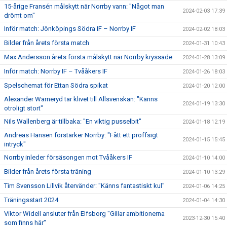
15-årige Fransén målskytt när Norrby vann: "Något man
2024-02-03 17:39
drömt om"
Inför match: Jönköpings Södra IF – Norrby IF
2024-02-02 18:03
Bilder från årets första match
2024-01-31 10:43
Max Andersson årets första målskytt när Norrby kryssade
2024-01-28 13:09
Inför match: Norrby IF – Tvååkers IF
2024-01-26 18:03
Spelschemat för Ettan Södra spikat
2024-01-20 12:00
Alexander Warneryd tar klivet till Allsvenskan: "Känns
2024-01-19 13:30
otroligt stort"
Nils Wallenberg är tillbaka: "En viktig pusselbit"
2024-01-18 12:19
Andreas Hansen förstärker Norrby: "Fått ett proffsigt
2024-01-15 15:45
intryck"
Norrby inleder försäsongen mot Tvååkers IF
2024-01-10 14:00
Bilder från årets första träning
2024-01-10 13:29
Tim Svensson Lillvik återvänder: "Känns fantastiskt kul"
2024-01-06 14:25
Träningsstart 2024
2024-01-04 14:30
Viktor Widell ansluter från Elfsborg "Gillar ambitionerna
2023-12-30 15:40
som finns här"