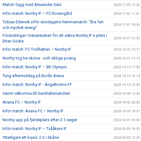
Match-Tugg med Alexander Salo
2024-11-03 13:26
Inför match: Norrby IF – FC Rosengård
2024-11-02 11:41
Tobias Edenvik inför söndagens hemmamatch: "Bra fart
2024-11-01 18:50
och mycket energi"
Förändringar i tränarstaben för att säkra Norrby IF:s plats i
2024-10-27 16:32
Ettan Södra
Inför match: FC Trollhättan – Norrby IF
2024-10-25 19:17
Norrby tog tre sköna - och viktiga poäng
2024-10-21 13:12
Inför match: Norrby IF – BK Olympic
2024-10-19 17:00
Tung eftermiddag på Borås Arena
2024-10-14 10:13
Inför match: Norrby IF - Ängelholms FF
2024-10-13 10:49
Varmt välkomna till Samhällsmatchen
2024-10-08 13:34
Ariana FC – Norrby IF
2024-10-06 20:00
Inför match: Ariana FC – Norrby IF
2024-10-05 18:07
Norrby upp på fjärdeplats efter 2-1-seger
2024-10-01 09:00
Inför match: Norrby IF – Tvååkers IF
2024-09-29 18:53
Ytterligare ett kryss: 2-2 i Skåne
2024-09-23 12:20