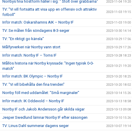
Norrbys fina höstform håller i sig: " Stolt över grabbarna"
2023-11-04 19:20
TV: ”Vi vill fortsätta att visa upp en offensiv och attraktiv
2023-11-03 19:15
fotboll”
Inför match: Oskarshamns AIK – Norrby IF
2023-11-03 19:00
TV: Se målen från söndagens 8-3-seger
2023-10-30 14:14
TV: "En riktigt go känsla"
2023-10-29 17:56
Målfyrverkeri när Norrby vann stort
2023-10-29 17:26
Inför match: Norrby IF – Torns IF
2023-10-28 18:23
Mållös historia när Norrby kryssade: "Ingen typisk 0-0-
2023-10-21 19:20
match"
Inför match: BK Olympic – Norrby IF
2023-10-20 18:25
TV: "Vi vill bibehålla den fina trenden"
2023-10-20 18:02
Norrby föll med uddamålet: "Små marginaler"
2023-10-14 15:26
Inför match: IK Oddevold – Norrby IF
2023-10-13 18:58
Norrby IF och Jakob Andersson går skilda vägar
2023-10-13 09:08
Jesper Swedlund lämnar Norrby IF efter säsongen
2023-10-10 15:26
TV: Linus Dahl summerar dagens seger
2023-10-07 19:14