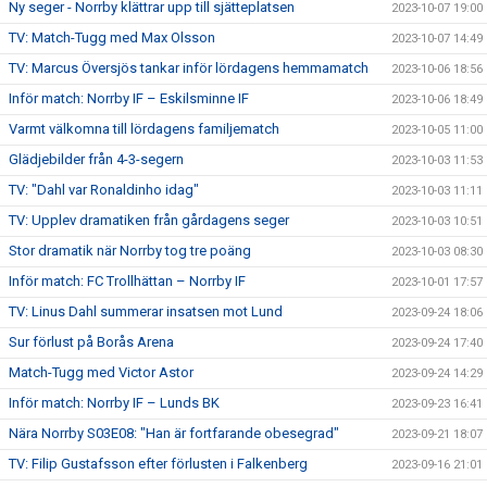
Ny seger - Norrby klättrar upp till sjätteplatsen
2023-10-07 19:00
TV: Match-Tugg med Max Olsson
2023-10-07 14:49
TV: Marcus Översjös tankar inför lördagens hemmamatch
2023-10-06 18:56
Inför match: Norrby IF – Eskilsminne IF
2023-10-06 18:49
Varmt välkomna till lördagens familjematch
2023-10-05 11:00
Glädjebilder från 4-3-segern
2023-10-03 11:53
TV: "Dahl var Ronaldinho idag"
2023-10-03 11:11
TV: Upplev dramatiken från gårdagens seger
2023-10-03 10:51
Stor dramatik när Norrby tog tre poäng
2023-10-03 08:30
Inför match: FC Trollhättan – Norrby IF
2023-10-01 17:57
TV: Linus Dahl summerar insatsen mot Lund
2023-09-24 18:06
Sur förlust på Borås Arena
2023-09-24 17:40
Match-Tugg med Victor Astor
2023-09-24 14:29
Inför match: Norrby IF – Lunds BK
2023-09-23 16:41
Nära Norrby S03E08: "Han är fortfarande obesegrad"
2023-09-21 18:07
TV: Filip Gustafsson efter förlusten i Falkenberg
2023-09-16 21:01