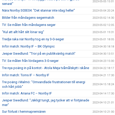
2023-05-05 15:01
senast"
Nära Norrby S03E04: "Det stannar inte idag heller"
2023-05-04 20:24
Bilder från måndagens segermatch
2023-05-02 14:30
TV: Se målen från måndagens seger
2023-05-02 12:05
"Kul att allt hårt slit lönar sig"
2023-05-01 19:31
Tredje raka när Norrby tog en ny 3-0-seger
2023-05-01 18:05
Inför match: Norrby IF – BK Olympic
2023-04-30 18:18
Jesper Swedlund: "Tror på en publikvänlig match"
2023-04-30 13:51
TV: Se målen från lördagens 3-0-seger
2023-04-23 15:00
Tre nya poäng in på kontot - Atola Meja tvåmålskytt i skåne
2023-04-22 18:17
Inför match: Torns IF – Norrby IF
2023-04-21 17:30
Tre poäng i Malmö: "Omvandlade frustrationen till energi
2023-04-15 18:24
och hårt jobb"
Inför match: Ariana FC – Norrby IF
2023-04-14 17:30
Jesper Swedlund: "Jäkligt tungt, jag tycker att vi förtjänade
2023-04-10 21:01
mer"
Sur förlust i hemmapremiären
2023-04-10 21:00