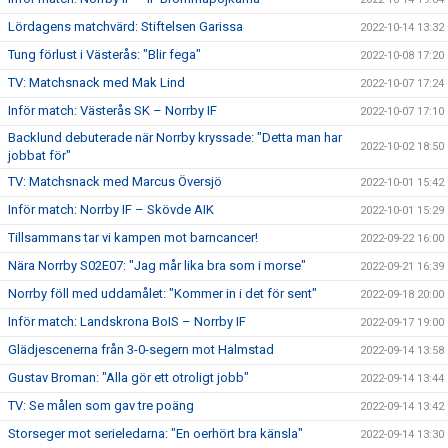
Lördagens matchvärd: Stiftelsen Garissa
2022-10-14 13:32
Tung förlust i Västerås: "Blir fega"
2022-10-08 17:20
TV: Matchsnack med Mak Lind
2022-10-07 17:24
Inför match: Västerås SK – Norrby IF
2022-10-07 17:10
Backlund debuterade när Norrby kryssade: "Detta man har
2022-10-02 18:50
jobbat för"
TV: Matchsnack med Marcus Översjö
2022-10-01 15:42
Inför match: Norrby IF – Skövde AIK
2022-10-01 15:29
Tillsammans tar vi kampen mot barncancer!
2022-09-22 16:00
Nära Norrby S02E07: "Jag mår lika bra som i morse"
2022-09-21 16:39
Norrby föll med uddamålet: "Kommer in i det för sent"
2022-09-18 20:00
Inför match: Landskrona BoIS – Norrby IF
2022-09-17 19:00
Glädjescenerna från 3-0-segern mot Halmstad
2022-09-14 13:58
Gustav Broman: "Alla gör ett otroligt jobb"
2022-09-14 13:44
TV: Se målen som gav tre poäng
2022-09-14 13:42
Storseger mot serieledarna: "En oerhört bra känsla"
2022-09-14 13:30