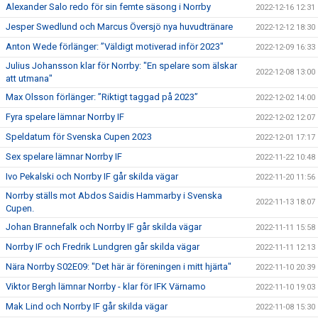
Alexander Salo redo för sin femte säsong i Norrby
2022-12-16 12:31
Jesper Swedlund och Marcus Översjö nya huvudtränare
2022-12-12 18:30
Anton Wede förlänger: ”Väldigt motiverad inför 2023"
2022-12-09 16:33
Julius Johansson klar för Norrby: "En spelare som älskar
2022-12-08 13:00
att utmana"
Max Olsson förlänger: ”Riktigt taggad på 2023”
2022-12-02 14:00
Fyra spelare lämnar Norrby IF
2022-12-02 12:07
Speldatum för Svenska Cupen 2023
2022-12-01 17:17
Sex spelare lämnar Norrby IF
2022-11-22 10:48
Ivo Pekalski och Norrby IF går skilda vägar
2022-11-20 11:56
Norrby ställs mot Abdos Saidis Hammarby i Svenska
2022-11-13 18:07
Cupen.
Johan Brannefalk och Norrby IF går skilda vägar
2022-11-11 15:58
Norrby IF och Fredrik Lundgren går skilda vägar
2022-11-11 12:13
Nära Norrby S02E09: "Det här är föreningen i mitt hjärta"
2022-11-10 20:39
Viktor Bergh lämnar Norrby - klar för IFK Värnamo
2022-11-10 19:03
Mak Lind och Norrby IF går skilda vägar
2022-11-08 15:30