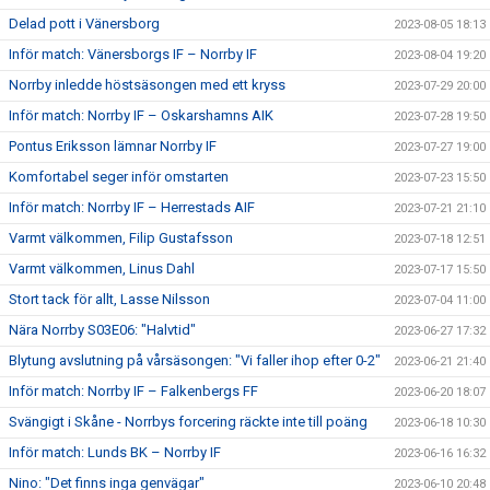
Delad pott i Vänersborg
2023-08-05 18:13
Inför match: Vänersborgs IF – Norrby IF
2023-08-04 19:20
Norrby inledde höstsäsongen med ett kryss
2023-07-29 20:00
Inför match: Norrby IF – Oskarshamns AIK
2023-07-28 19:50
Pontus Eriksson lämnar Norrby IF
2023-07-27 19:00
Komfortabel seger inför omstarten
2023-07-23 15:50
Inför match: Norrby IF – Herrestads AIF
2023-07-21 21:10
Varmt välkommen, Filip Gustafsson
2023-07-18 12:51
Varmt välkommen, Linus Dahl
2023-07-17 15:50
Stort tack för allt, Lasse Nilsson
2023-07-04 11:00
Nära Norrby S03E06: "Halvtid"
2023-06-27 17:32
Blytung avslutning på vårsäsongen: "Vi faller ihop efter 0-2"
2023-06-21 21:40
Inför match: Norrby IF – Falkenbergs FF
2023-06-20 18:07
Svängigt i Skåne - Norrbys forcering räckte inte till poäng
2023-06-18 10:30
Inför match: Lunds BK – Norrby IF
2023-06-16 16:32
Nino: "Det finns inga genvägar"
2023-06-10 20:48