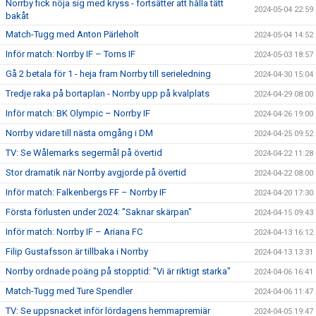
Norrby fick nöja sig med kryss - fortsätter att hålla tätt
2024-05-04 22:59
bakåt
Match-Tugg med Anton Pärleholt
2024-05-04 14:52
Inför match: Norrby IF – Torns IF
2024-05-03 18:57
Gå 2 betala för 1 - heja fram Norrby till serieledning
2024-04-30 15:04
Tredje raka på bortaplan - Norrby upp på kvalplats
2024-04-29 08:00
Inför match: BK Olympic – Norrby IF
2024-04-26 19:00
Norrby vidare till nästa omgång i DM
2024-04-25 09:52
TV: Se Wålemarks segermål på övertid
2024-04-22 11:28
Stor dramatik när Norrby avgjorde på övertid
2024-04-22 08:00
Inför match: Falkenbergs FF – Norrby IF
2024-04-20 17:30
Första förlusten under 2024: "Saknar skärpan"
2024-04-15 09:43
Inför match: Norrby IF – Ariana FC
2024-04-13 16:12
Filip Gustafsson är tillbaka i Norrby
2024-04-13 13:31
Norrby ordnade poäng på stopptid: "Vi är riktigt starka"
2024-04-06 16:41
Match-Tugg med Ture Spendler
2024-04-06 11:47
TV: Se uppsnacket inför lördagens hemmapremiär
2024-04-05 19:47