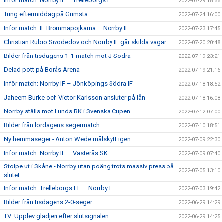
Inför match: Norrby IF – Trelleborgs FF
2022-07-29 18:56
Tung eftermiddag på Grimsta
2022-07-24 16:00
Inför match: IF Brommapojkarna – Norrby IF
2022-07-23 17:45
Christian Rubio Sivodedov och Norrby IF går skilda vägar
2022-07-20 20:48
Bilder från tisdagens 1-1-match mot J-Södra
2022-07-19 23:21
Delad pott på Borås Arena
2022-07-19 21:16
Inför match: Norrby IF – Jönköpings Södra IF
2022-07-18 18:52
Jaheem Burke och Victor Karlsson ansluter på lån
2022-07-18 16:08
Norrby ställs mot Lunds BK i Svenska Cupen
2022-07-12 07:00
Bilder från lördagens segermatch
2022-07-10 18:51
Ny hemmaseger - Anton Wede målskytt igen
2022-07-09 22:30
Inför match: Norrby IF – Västerås SK
2022-07-09 07:40
Stolpe ut i Skåne - Norrby utan poäng trots massiv press på
2022-07-05 13:10
slutet
Inför match: Trelleborgs FF – Norrby IF
2022-07-03 19:42
Bilder från tisdagens 2-0-seger
2022-06-29 14:29
TV: Upplev glädjen efter slutsignalen
2022-06-29 14:25