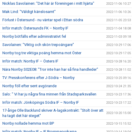
Nicklas Savolainen: "Det här är föreningen i mitt hjärta"
2022-11-06 10:27
Mak Lind: "Väldigt känslosamt"
2022-11-06 10:26
Förlust i Östersund - nu väntar spel i Ettan södra
2022-11-05 23:53
Inför match: Östersunds FK – Norrby IF
2022-11-04 18:08
Norrby bötfälls efter administrativt fel
2022-11-03 09:18
Savolainen: "Viktig och skön trepoängare"
2022-10-29 17:06
Norrby tog tre viktiga poäng hemma mot Öster
2022-10-29 17:05
Inför match: Norrby IF – Östers IF
2022-10-28 16:20
Nära Norrby S02E08: "Tror inte han har så fina handleder"
2022-10-28 11:02
TV: Presskonferens efter J-Södra – Norrby
2022-10-25 09:16
Norrby föll efter sent avgörande
2022-10-24 21:35
Salo: " Vi har ju några fina minnen från Stadsparksvallen
2022-10-23 17:36
Inför match: Jönköpings Södra IF – Norrby IF
2022-10-23 17:22
17-årige Olle Backlund skriver A-lagskontrakt: "Stolt över att
2022-10-20 15:00
ha tagit det här steget"
Norrby nollade hemma mot BP
2022-10-15 15:52
Inför match: Norrby IF – IF Brommapojkarna
2022-10-14 19:04