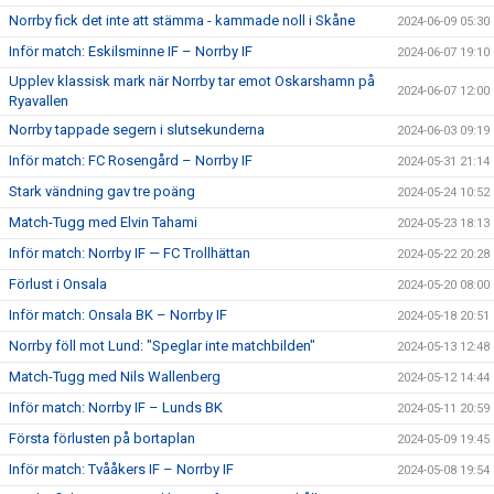
Norrby fick det inte att stämma - kammade noll i Skåne
2024-06-09 05:30
Inför match: Eskilsminne IF – Norrby IF
2024-06-07 19:10
Upplev klassisk mark när Norrby tar emot Oskarshamn på
2024-06-07 12:00
Ryavallen
Norrby tappade segern i slutsekunderna
2024-06-03 09:19
Inför match: FC Rosengård – Norrby IF
2024-05-31 21:14
Stark vändning gav tre poäng
2024-05-24 10:52
Match-Tugg med Elvin Tahami
2024-05-23 18:13
Inför match: Norrby IF — FC Trollhättan
2024-05-22 20:28
Förlust i Onsala
2024-05-20 08:00
Inför match: Onsala BK – Norrby IF
2024-05-18 20:51
Norrby föll mot Lund: "Speglar inte matchbilden"
2024-05-13 12:48
Match-Tugg med Nils Wallenberg
2024-05-12 14:44
Inför match: Norrby IF – Lunds BK
2024-05-11 20:59
Första förlusten på bortaplan
2024-05-09 19:45
Inför match: Tvååkers IF – Norrby IF
2024-05-08 19:54