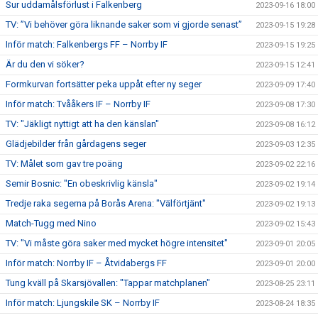
Sur uddamålsförlust i Falkenberg
2023-09-16 18:00
TV: ”Vi behöver göra liknande saker som vi gjorde senast”
2023-09-15 19:28
Inför match: Falkenbergs FF – Norrby IF
2023-09-15 19:25
Är du den vi söker?
2023-09-15 12:41
Formkurvan fortsätter peka uppåt efter ny seger
2023-09-09 17:40
Inför match: Tvååkers IF – Norrby IF
2023-09-08 17:30
TV: "Jäkligt nyttigt att ha den känslan"
2023-09-08 16:12
Glädjebilder från gårdagens seger
2023-09-03 12:35
TV: Målet som gav tre poäng
2023-09-02 22:16
Semir Bosnic: "En obeskrivlig känsla"
2023-09-02 19:14
Tredje raka segerna på Borås Arena: "Välförtjänt"
2023-09-02 19:13
Match-Tugg med Nino
2023-09-02 15:43
TV: "Vi måste göra saker med mycket högre intensitet"
2023-09-01 20:05
Inför match: Norrby IF – Åtvidabergs FF
2023-09-01 20:00
Tung kväll på Skarsjövallen: "Tappar matchplanen"
2023-08-25 23:11
Inför match: Ljungskile SK – Norrby IF
2023-08-24 18:35