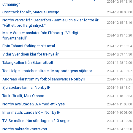
2024-12-19 18:10
utmaning"
Stort tack för allt, Marcus Översjö
2024-12-18 08:00
Norrby värvar från Degerfors - Jamie Bichis klar för tre år:
2024-12-15 13:16
"Fått ett proffsigt intryck"
Malte Wester ansluter från Elfsborg: "Väldigt
2024-12-13 13:20
förväntansfull"
Elvin Tahami förlänger sitt avtal
2024-12-12 18:54
Vidar Svendsen klar för tre nya år
2024-12-09 14:30
Talangkollen från Ettanfotboll
2024-11-28 17:00
Teo Helge - matchens lirare i Morgondagens stjärnor
2024-11-26 10:07
Andreas Klarström ny fotbollsansvarig i Norrby IF
2024-11-19 12:25
Sju spelare lämnar Norrby IF
2024-11-18 13:01
Tack för allt, Max Olsson
2024-11-18 10:53
Norrby avslutade 2024 med ett kryss
2024-11-11 08:00
Inför match: Lunds BK – Norrby IF
2024-11-10 08:00
TV: Se målen från söndagens 2-0-seger
2024-11-04 10:36
Norrby säkrade kontraktet
2024-11-04 10:30