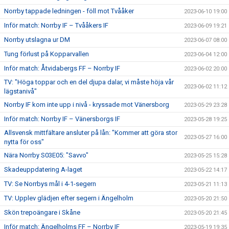
Norrby tappade ledningen - föll mot Tvååker
2023-06-10 19:00
Inför match: Norrby IF – Tvååkers IF
2023-06-09 19:21
Norrby utslagna ur DM
2023-06-07 08:00
Tung förlust på Kopparvallen
2023-06-04 12:00
Inför match: Åtvidabergs FF – Norrby IF
2023-06-02 20:00
TV: "Höga toppar och en del djupa dalar, vi måste höja vår
2023-06-02 11:12
lägstanivå"
Norrby IF kom inte upp i nivå - kryssade mot Vänersborg
2023-05-29 23:28
Inför match: Norrby IF – Vänersborgs IF
2023-05-28 19:25
Allsvensk mittfältare ansluter på lån: "Kommer att göra stor
2023-05-27 16:00
nytta för oss"
Nära Norrby S03E05: "Savvo"
2023-05-25 15:28
Skadeuppdatering A-laget
2023-05-22 14:17
TV: Se Norrbys mål i 4-1-segern
2023-05-21 11:13
TV: Upplev glädjen efter segern i Ängelholm
2023-05-20 21:50
Skön trepoängare i Skåne
2023-05-20 21:45
Inför match: Ängelholms FF – Norrby IF
2023-05-19 19:35