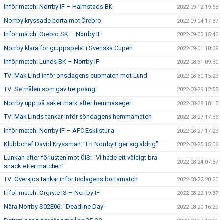
Inför match: Norrby IF – Halmstads BK
2022-09-12 19:53
Norrby kryssade borta mot Örebro
2022-09-04 17:37
Inför match: Örebro SK – Norrby IF
2022-09-03 15:42
Norrby klara för gruppspelet i Svenska Cupen
2022-09-01 10:09
Inför match: Lunds BK – Norrby IF
2022-08-31 09:30
TV: Mak Lind inför onsdagens cupmatch mot Lund
2022-08-30 15:29
TV: Se målen som gav tre poäng
2022-08-29 12:58
Norrby upp på säker mark efter hemmaseger
2022-08-28 18:15
TV: Mak Linds tankar inför söndagens hemmamatch
2022-08-27 17:36
Inför match: Norrby IF – AFC Eskilstuna
2022-08-27 17:29
Klubbchef David Kryssman: "En Norrbyit ger sig aldrig"
2022-08-25 15:06
Lunkan efter förlusten mot ÖIS: "Vi hade ett väldigt bra
2022-08-24 07:37
snack efter matchen"
TV: Översjös tankar inför tisdagens bortamatch
2022-08-22 20:20
Inför match: Örgryte IS – Norrby IF
2022-08-22 19:37
Nära Norrby S02E06: "Deadline Day"
2022-08-20 16:29