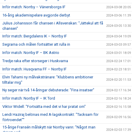
Inför match: Norrby – Vänersborgs IF
2024-03-08 20:05
16-årig akademispelare avgjorde derbyt
2024-03-06 11:39
Julius Johansson får chansen i Allsvenskan: "Jättekul att få
2024-03-05 13:30
chansen"
Inför match: Bergdalens IK – Norrby IF
2024-03-04 19:09
Segrarna och målen fortsätter att rulla in
2024-03-03 09:57
Inför match: Norrby IF – BK Astrio
2024-03-01 18:09
Tredje raka efter storseger i Huskvarna
2024-02-24 17:01
Inför match: Husqvarna FF – Norrby IF
2024-02-23 18:51
Elvin Tahami ny målvakstränare: "Klubbens ambitioner
2024-02-20 11:53
tilltalar mig"
Ny seger när två 14-åringar debuterade: "Fina insatser"
2024-02-17 16:34
Inför match: Norrby IF – IK Tord
2024-02-16 18:24
Viktor Widell: "Fortsätta med det vi har pratat om"
2024-02-16 15:58
Lendi Haziraj belönas med A-lagskontrakt: "Tacksam för
2024-02-09 16:56
förtroendet""
15-årige Fransén målskytt när Norrby vann: "Något man
2024-02-03 17:39