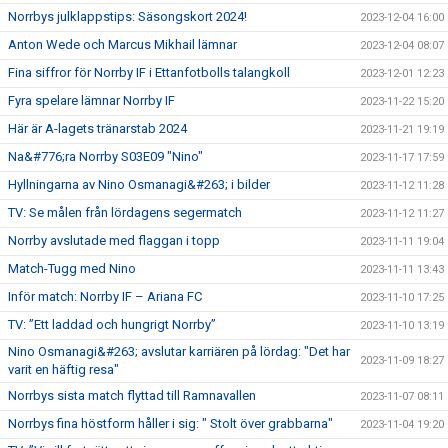
Norrbys julklappstips: Säsongskort 2024!
2023-12-04 16:00
Anton Wede och Marcus Mikhail lämnar
2023-12-04 08:07
Fina siffror för Norrby IF i Ettanfotbolls talangkoll
2023-12-01 12:23
Fyra spelare lämnar Norrby IF
2023-11-22 15:20
Här är A-lagets tränarstab 2024
2023-11-21 19:19
Na&#776;ra Norrby S03E09 "Nino"
2023-11-17 17:59
Hyllningarna av Nino Osmanagi&#263; i bilder
2023-11-12 11:28
TV: Se målen från lördagens segermatch
2023-11-12 11:27
Norrby avslutade med flaggan i topp
2023-11-11 19:04
Match-Tugg med Nino
2023-11-11 13:43
Inför match: Norrby IF – Ariana FC
2023-11-10 17:25
TV: ”Ett laddad och hungrigt Norrby”
2023-11-10 13:19
Nino Osmanagi&#263; avslutar karriären på lördag: "Det har
2023-11-09 18:27
varit en häftig resa"
Norrbys sista match flyttad till Ramnavallen
2023-11-07 08:11
Norrbys fina höstform håller i sig: " Stolt över grabbarna"
2023-11-04 19:20