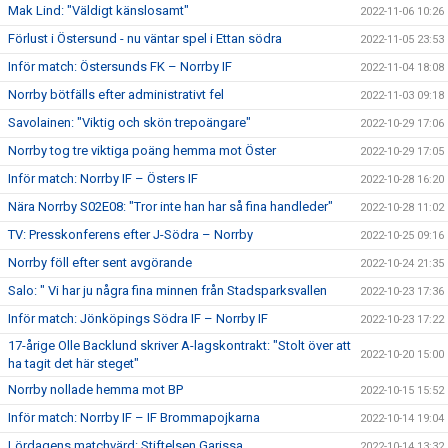
Mak Lind: "Väldigt känslosamt"
2022-11-06 10:26
Förlust i Östersund - nu väntar spel i Ettan södra
2022-11-05 23:53
Inför match: Östersunds FK – Norrby IF
2022-11-04 18:08
Norrby bötfälls efter administrativt fel
2022-11-03 09:18
Savolainen: "Viktig och skön trepoängare"
2022-10-29 17:06
Norrby tog tre viktiga poäng hemma mot Öster
2022-10-29 17:05
Inför match: Norrby IF – Östers IF
2022-10-28 16:20
Nära Norrby S02E08: "Tror inte han har så fina handleder"
2022-10-28 11:02
TV: Presskonferens efter J-Södra – Norrby
2022-10-25 09:16
Norrby föll efter sent avgörande
2022-10-24 21:35
Salo: " Vi har ju några fina minnen från Stadsparksvallen
2022-10-23 17:36
Inför match: Jönköpings Södra IF – Norrby IF
2022-10-23 17:22
17-årige Olle Backlund skriver A-lagskontrakt: "Stolt över att
2022-10-20 15:00
ha tagit det här steget"
Norrby nollade hemma mot BP
2022-10-15 15:52
Inför match: Norrby IF – IF Brommapojkarna
2022-10-14 19:04
Lördagens matchvärd: Stiftelsen Garissa
2022-10-14 13:32