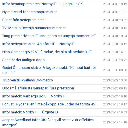
Inför hemmapremiären: Norrby IF – Ljungskile SK
2023-04-09 18:19
Ny matchtid för hemmapremiären
2023-04-05 11:01
Bilder från seriepremiären
2023-04-01 23:02
TV: Marcus Översjö summerar matchen
2023-04-01 18:15
Tung premiärförlust: "Handlar om att utnyttja momentum"
2023-04-01 18:04
Inför seriepremiären: Ahlafors IF – Norrby IF
2023-03-31 18:12
Nino Osmanagi&#263;: "Lycka!, det ska bli oerhört kul"
2023-03-31 14:51
Snart är det äntligen dags!
2023-03-30 20:22
Gudni Ómarsson skriver A-lagskontrakt: "Kämpat hårt för
2023-03-30 08:00
det här"
Truppen till kvällens DM-match
2023-03-29 13:00
Uddamålsförlust i genrepet: "Bra prestation"
2023-03-26 09:15
Inför match: Varbergs BoIS – Norrby IF
2023-03-24 19:10
Förlust i Rydahallen "Inte påkopplade under de första 45"
2023-03-18 18:17
Inför match: Norrby IF – Örgryte IS
2023-03-17 19:09
Jesper Swedlund inför ÖIS: ”Jag vill se att vi är effektiva
2023-03-17 14:18
imorgon"