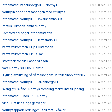
Inför match: Vänersborgs IF – Norrby IF
2023-08-04 19:20
Norrby inledde höstsäsongen med ett kryss
2023-07-29 20:00
Inför match: Norrby IF – Oskarshamns AIK
2023-07-28 19:50
Pontus Eriksson lämnar Norrby IF
2023-07-27 19:00
Komfortabel seger inför omstarten
2023-07-23 15:50
Inför match: Norrby IF – Herrestads AIF
2023-07-21 21:10
Varmt välkommen, Filip Gustafsson
2023-07-18 12:51
Varmt välkommen, Linus Dahl
2023-07-17 15:50
Stort tack för allt, Lasse Nilsson
2023-07-04 11:00
Nära Norrby S03E06: "Halvtid"
2023-06-27 17:32
Blytung avslutning på vårsäsongen: "Vi faller ihop efter 0-2"
2023-06-21 21:40
Inför match: Norrby IF – Falkenbergs FF
2023-06-20 18:07
Svängigt i Skåne - Norrbys forcering räckte inte till poäng
2023-06-18 10:30
Inför match: Lunds BK – Norrby IF
2023-06-16 16:32
Nino: "Det finns inga genvägar"
2023-06-10 20:48
Norrby tappade ledningen - föll mot Tvååker
2023-06-10 19:00