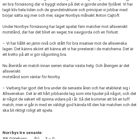
en bra försäsong där vi byggt vidare på det vi gjorde under fjolåret. Vi har
tagit kliv hela tiden och de grundstrukturer och principer vi jobbar med
börjar sätta sig mer och mer, säger Norrbys målvakt Anton Cajtoft.
Under Norrbys försäsong har laget spelat fem matcher mot allsvenskt
motstånd, där har det blivit en seger, tre oavgjorda och en förlust.
– Vi har hållit en jämn nivå och stått för bra insatser mot de allsvenska
lagen. Det känns skönt att känna att vi har presterat i de matcherna. Det är
ett kvitto på att vi gör någonting bra.
Nu återstår en match innan serien startar nästa helg. Och återigen är det
allsvenskt
motstånd som väntar för Norrby.
– Varberg har gjort det bra under de senaste åren och har etablerat sig i
Allsvenskan. Det är ett hårt jobbande lag som inte bjuder på något, och det
är något de säkert vill spinna vidare på i år. Så det kommer att bli en tuff
match, men vi går in med en väldigt god känsla till den här matchen och det
ska bli riktigt roligt att spela.
Norrbys tre senaste:
IFK Göteborg
(b)
3 – 0