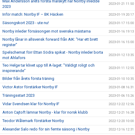
Max Andersson årets första målskytt när Norrby inledde
2023-01-21 11:50
2023
Inför match: Norrby IF – BK Häcken
2023-01-19 20:17
Säsongskort 2023 - ute nu!
2023-01-17 15:00
Norrby inleder försäsongen mot svenska mästarna
2023-01-16 19:13
Norrby lånar in allsvensk forward från AIK: "Har ett brett
2023-01-16 15:00
register"
Spelschemat förr Ettan Södra spikat - Norrby inleder borta
2023-01-12 13:35
mot Ahlafors
Teo Helge tar klivet upp till A-laget: "Väldigt roligt och
2023-01-11 12:55
inspirerande"
Bilder från årets första träning
2023-01-10 10:35
Victor Astor förstärker Norrby IF
2023-01-08 16:31
Träningsstart 2023
2023-01-06 15:26
Vidar Svendsen klar för Norrby IF
2022-12-22 12:56
Anton Cajtoft lämnar Norrby - klar för norsk klubb
2022-12-21 16:28
Teodor Wålemark förstärker Norrby
2022-12-20 10:00
Alexander Salo redo för sin femte säsong i Norrby
2022-12-16 12:31