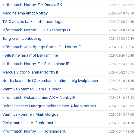
Inför match: Norrby IF – Onsala BK
2024-09-14 18:57
Marginalerna emot Norrby
2024-09-10 12:50
TV: Översjös tankar inför måndagen
2024-09-08 14:30
Inför match: Norrby IF – Falkenbergs FF
2024-09-08 14:24
Tung kväll i Jönköping
2024-09-03 12:49
Inför match: Jönköpings Södra IF – Norrby IF
2024-09-01 19:26
Förlust hemma mot Eskilsminne
2024-08-26 10:48
Inför match: Norrby IF – Eskilsminne IF
2024-08-23 19:35
Marcus Victorio lämnar Norrby IF
2024-08-22 10:15
Norrby kryssade i Oskarshamn - närmar sig kvalplatsen
2024-08-18 11:30
Varmt välkommen, Liam Olausson
2024-08-17 10:00
Inför match: Oskarshamns AIK – Norrby IF
2024-08-16 18:22
Oskar Gaschet Lundgren belönas med A-lagskontrakt
2024-08-16 13:02
Varmt välkommen, Mark Gorgos
2024-08-13 17:08
Ricky matchhjälte i återkomsten
2024-08-13 11:10
Inför match: Norrby IF – Torslanda IK
2024-08-11 19:00