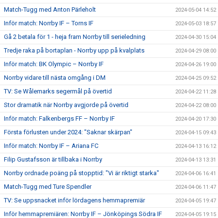
Match-Tugg med Anton Pärleholt
2024-05-04 14:52
Inför match: Norrby IF – Torns IF
2024-05-03 18:57
Gå 2 betala för 1 - heja fram Norrby till serieledning
2024-04-30 15:04
Tredje raka på bortaplan - Norrby upp på kvalplats
2024-04-29 08:00
Inför match: BK Olympic – Norrby IF
2024-04-26 19:00
Norrby vidare till nästa omgång i DM
2024-04-25 09:52
TV: Se Wålemarks segermål på övertid
2024-04-22 11:28
Stor dramatik när Norrby avgjorde på övertid
2024-04-22 08:00
Inför match: Falkenbergs FF – Norrby IF
2024-04-20 17:30
Första förlusten under 2024: "Saknar skärpan"
2024-04-15 09:43
Inför match: Norrby IF – Ariana FC
2024-04-13 16:12
Filip Gustafsson är tillbaka i Norrby
2024-04-13 13:31
Norrby ordnade poäng på stopptid: "Vi är riktigt starka"
2024-04-06 16:41
Match-Tugg med Ture Spendler
2024-04-06 11:47
TV: Se uppsnacket inför lördagens hemmapremiär
2024-04-05 19:47
Inför hemmapremiären: Norrby IF – Jönköpings Södra IF
2024-04-05 19:15