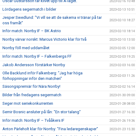
Oscar Gustafsson tar klivet upp till A-laget.
2023-02-16 10:48
Lördagens segermatch i bilder
2023-02-13 10:51
Jesper Swedlund: ”Vi vill se att de sakerna vi tränar på tar
2023-02-10 18:27
oss framåt”
Inför match: Norrby IF – BK Astrio
2023-02-10 18:14
Norrby värvar norskt: Marcus Victorio klar för två
2023-02-10 13:50
Norrby föll med uddamålet
2023-02-05 12:00
Inför match: Norrby IF – Falkenbergs FF
2023-02-03 19:25
Jakob Andersson förstärker Norrby
2023-02-03 16:00
Olle Backlund inför Falkenberg: "Jag har höga
2023-02-03 11:26
förhoppningar inför den matchen"
Säsongspremiär för Nära Norrby!
2023-02-02 16:14
Bilder från fredagens segermatch
2023-01-30 09:00
Seger mot seriekonkurrenten
2023-01-28 08:00
Semir Bosnic ansluter på lån: "En stor talang"
2023-01-27 16:30
Inför match: Norrby IF – Tvååkers IF
2023-01-26 19:36
Anton Pärleholt klar för Norrby: "Fina ledaregenskaper"
2023-01-23 15:30