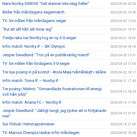
Nära Norrby S03E04: "Det stannar inte idag heller"
2023-05-04 20:24
Bilder från måndagens segermatch
2023-05-02 14:30
TV: Se målen från måndagens seger
2023-05-02 12:05
"Kul att allt hårt slit lönar sig"
2023-05-01 19:31
Tredje raka när Norrby tog en ny 3-0-seger
2023-05-01 18:05
Inför match: Norrby IF – BK Olympic
2023-04-30 18:18
Jesper Swedlund: "Tror på en publikvänlig match"
2023-04-30 13:51
TV: Se målen från lördagens 3-0-seger
2023-04-23 15:00
Tre nya poäng in på kontot - Atola Meja tvåmålskytt i skåne
2023-04-22 18:17
Inför match: Torns IF – Norrby IF
2023-04-21 17:30
Tre poäng i Malmö: "Omvandlade frustrationen till energi
2023-04-15 18:24
och hårt jobb"
Inför match: Ariana FC – Norrby IF
2023-04-14 17:30
Jesper Swedlund: "Jäkligt tungt, jag tycker att vi förtjänade
2023-04-10 21:01
mer"
Sur förlust i hemmapremiären
2023-04-10 21:00
TV: Marcus Översjös tankar inför måndagen
2023-04-09 18:28