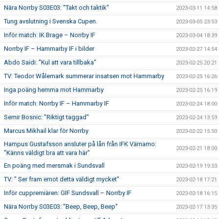
Nära Norrby S03E03: "Takt och taktik"
2023-03-11 14:58
Tung avslutning i Svenska Cupen.
2023-03-05 23:53
Inför match: IK Brage – Norrby IF
2023-03-04 18:39
Norrby IF – Hammarby IF i bilder
2023-02-27 14:54
Abdo Saidi: "Kul att vara tillbaka"
2023-02-25 20:21
TV: Teodor Wålemark summerar insatsen mot Hammarby
2023-02-25 16:26
Inga poäng hemma mot Hammarby
2023-02-25 16:19
Inför match: Norrby IF – Hammarby IF
2023-02-24 18:00
Semir Bosnic: "Riktigt taggad"
2023-02-24 13:59
Marcus Mikhail klar för Norrby
2023-02-22 15:50
Hampus Gustafsson ansluter på lån från IFK Värnamo:
2023-02-21 18:00
"Känns väldigt bra att vara här"
En poäng med mersmak i Sundsvall
2023-02-19 19:53
TV: " Ser fram emot detta väldigt mycket"
2023-02-18 17:21
Inför cuppremiären: GIF Sundsvall – Norrby IF
2023-02-18 16:15
Nära Norrby S03E03: "Beep, Beep, Beep"
2023-02-17 13:35