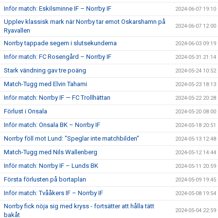
Inför match: Eskilsminne IF – Norrby IF
2024-06-07 19:10
Upplev klassisk mark när Norrby tar emot Oskarshamn på
2024-06-07 12:00
Ryavallen
Norrby tappade segern i slutsekunderna
2024-06-03 09:19
Inför match: FC Rosengård – Norrby IF
2024-05-31 21:14
Stark vändning gav tre poäng
2024-05-24 10:52
Match-Tugg med Elvin Tahami
2024-05-23 18:13
Inför match: Norrby IF — FC Trollhättan
2024-05-22 20:28
Förlust i Onsala
2024-05-20 08:00
Inför match: Onsala BK – Norrby IF
2024-05-18 20:51
Norrby föll mot Lund: "Speglar inte matchbilden"
2024-05-13 12:48
Match-Tugg med Nils Wallenberg
2024-05-12 14:44
Inför match: Norrby IF – Lunds BK
2024-05-11 20:59
Första förlusten på bortaplan
2024-05-09 19:45
Inför match: Tvååkers IF – Norrby IF
2024-05-08 19:54
Norrby fick nöja sig med kryss - fortsätter att hålla tätt
2024-05-04 22:59
bakåt