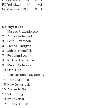
FC Trollhättan
(h)
1 – 2
Landskrona BoIS
(b)
3 – 1
Norrbys trupp:
1
Marcus Alexandersson
2
Abbas Mohamad
3
Felix Gustafsson
4
Fredrik Lundgren
5
Johan Brannefalk
7
Perparim Beqaj
8
Nicklas Savolainen
9
Melvin Andersson
10
Ekin Bulut
13
Christian Rubio Sivodedov
14
Albin Sundgren
15
Nino Osmanagić
16
Alexander Salo
17
Viktor Bergh
18
Ivo Pekalski
19
Gustav Broman