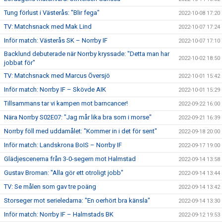
Tung förlust i Västerås: "Blir fega"
2022-10-08 17:20
TV: Matchsnack med Mak Lind
2022-10-07 17:24
Inför match: Västerås SK – Norrby IF
2022-10-07 17:10
Backlund debuterade när Norrby kryssade: "Detta man har
2022-10-02 18:50
jobbat för"
TV: Matchsnack med Marcus Översjö
2022-10-01 15:42
Inför match: Norrby IF – Skövde AIK
2022-10-01 15:29
Tillsammans tar vi kampen mot barncancer!
2022-09-22 16:00
Nära Norrby S02E07: "Jag mår lika bra som i morse"
2022-09-21 16:39
Norrby föll med uddamålet: "Kommer in i det för sent"
2022-09-18 20:00
Inför match: Landskrona BoIS – Norrby IF
2022-09-17 19:00
Glädjescenerna från 3-0-segern mot Halmstad
2022-09-14 13:58
Gustav Broman: "Alla gör ett otroligt jobb"
2022-09-14 13:44
TV: Se målen som gav tre poäng
2022-09-14 13:42
Storseger mot serieledarna: "En oerhört bra känsla"
2022-09-14 13:30
Inför match: Norrby IF – Halmstads BK
2022-09-12 19:53