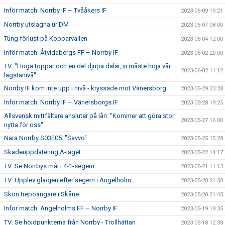
Inför match: Norrby IF – Tvååkers IF
2023-06-09 19:21
Norrby utslagna ur DM
2023-06-07 08:00
Tung förlust på Kopparvallen
2023-06-04 12:00
Inför match: Åtvidabergs FF – Norrby IF
2023-06-02 20:00
TV: "Höga toppar och en del djupa dalar, vi måste höja vår
2023-06-02 11:12
lägstanivå"
Norrby IF kom inte upp i nivå - kryssade mot Vänersborg
2023-05-29 23:28
Inför match: Norrby IF – Vänersborgs IF
2023-05-28 19:25
Allsvensk mittfältare ansluter på lån: "Kommer att göra stor
2023-05-27 16:00
nytta för oss"
Nära Norrby S03E05: "Savvo"
2023-05-25 15:28
Skadeuppdatering A-laget
2023-05-22 14:17
TV: Se Norrbys mål i 4-1-segern
2023-05-21 11:13
TV: Upplev glädjen efter segern i Ängelholm
2023-05-20 21:50
Skön trepoängare i Skåne
2023-05-20 21:45
Inför match: Ängelholms FF – Norrby IF
2023-05-19 19:35
TV: Se höjdpunkterna från Norrby - Trollhättan
2023-05-18 12:38