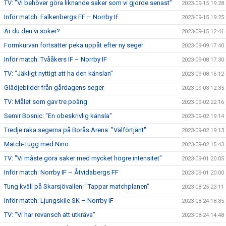
TV: ”Vi behöver göra liknande saker som vi gjorde senast”
2023-09-15 19:28
Inför match: Falkenbergs FF – Norrby IF
2023-09-15 19:25
Är du den vi söker?
2023-09-15 12:41
Formkurvan fortsätter peka uppåt efter ny seger
2023-09-09 17:40
Inför match: Tvååkers IF – Norrby IF
2023-09-08 17:30
TV: "Jäkligt nyttigt att ha den känslan"
2023-09-08 16:12
Glädjebilder från gårdagens seger
2023-09-03 12:35
TV: Målet som gav tre poäng
2023-09-02 22:16
Semir Bosnic: "En obeskrivlig känsla"
2023-09-02 19:14
Tredje raka segerna på Borås Arena: "Välförtjänt"
2023-09-02 19:13
Match-Tugg med Nino
2023-09-02 15:43
TV: "Vi måste göra saker med mycket högre intensitet"
2023-09-01 20:05
Inför match: Norrby IF – Åtvidabergs FF
2023-09-01 20:00
Tung kväll på Skarsjövallen: "Tappar matchplanen"
2023-08-25 23:11
Inför match: Ljungskile SK – Norrby IF
2023-08-24 18:35
TV: "Vi har revansch att utkräva"
2023-08-24 14:48