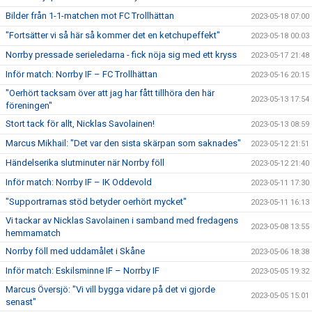
Bilder från 1-1-matchen mot FC Trollhättan
2023-05-18 07:00
"Fortsätter vi så här så kommer det en ketchupeffekt"
2023-05-18 00:03
Norrby pressade serieledarna - fick nöja sig med ett kryss
2023-05-17 21:48
Inför match: Norrby IF – FC Trollhättan
2023-05-16 20:15
"Oerhört tacksam över att jag har fått tillhöra den här
2023-05-13 17:54
föreningen"
Stort tack för allt, Nicklas Savolainen!
2023-05-13 08:59
Marcus Mikhail: "Det var den sista skärpan som saknades"
2023-05-12 21:51
Händelserika slutminuter när Norrby föll
2023-05-12 21:40
Inför match: Norrby IF – IK Oddevold
2023-05-11 17:30
"Supportrarnas stöd betyder oerhört mycket"
2023-05-11 16:13
Vi tackar av Nicklas Savolainen i samband med fredagens
2023-05-08 13:55
hemmamatch
Norrby föll med uddamålet i Skåne
2023-05-06 18:38
Inför match: Eskilsminne IF – Norrby IF
2023-05-05 19:32
Marcus Översjö: "Vi vill bygga vidare på det vi gjorde
2023-05-05 15:01
senast"