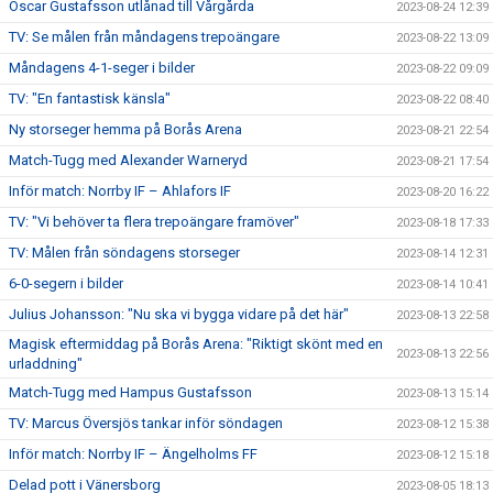
Oscar Gustafsson utlånad till Vårgårda
2023-08-24 12:39
TV: Se målen från måndagens trepoängare
2023-08-22 13:09
Måndagens 4-1-seger i bilder
2023-08-22 09:09
TV: "En fantastisk känsla"
2023-08-22 08:40
Ny storseger hemma på Borås Arena
2023-08-21 22:54
Match-Tugg med Alexander Warneryd
2023-08-21 17:54
Inför match: Norrby IF – Ahlafors IF
2023-08-20 16:22
TV: "Vi behöver ta flera trepoängare framöver"
2023-08-18 17:33
TV: Målen från söndagens storseger
2023-08-14 12:31
6-0-segern i bilder
2023-08-14 10:41
Julius Johansson: "Nu ska vi bygga vidare på det här"
2023-08-13 22:58
Magisk eftermiddag på Borås Arena: "Riktigt skönt med en
2023-08-13 22:56
urladdning"
Match-Tugg med Hampus Gustafsson
2023-08-13 15:14
TV: Marcus Översjös tankar inför söndagen
2023-08-12 15:38
Inför match: Norrby IF – Ängelholms FF
2023-08-12 15:18
Delad pott i Vänersborg
2023-08-05 18:13