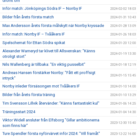
drömt om"
Inför match: Jönköpings Södra IF – Norrby IF
2024-02-02 18:03
Bilder från årets första match
2024-01-31 10:43
Max Andersson årets första målskytt när Norrby kryssade
2024-01-28 13:09
Inför match: Norrby IF – Tvååkers IF
2024-01-26 18:03
Spelschemat för Ettan Södra spikat
2024-01-20 12:00
Alexander Warneryd tar klivet till Allsvenskan: "Känns
2024-01-19 13:30
otroligt stort"
Nils Wallenberg är tillbaka: "En viktig pusselbit"
2024-01-18 12:19
Andreas Hansen förstärker Norrby: "Fått ett proffsigt
2024-01-15 15:45
intryck"
Norrby inleder försäsongen mot Tvååkers IF
2024-01-10 14:00
Bilder från årets första träning
2024-01-10 13:29
Tim Svensson Lillvik återvänder: "Känns fantastiskt kul"
2024-01-06 14:25
Träningsstart 2024
2024-01-04 14:30
Viktor Widell ansluter från Elfsborg "Gillar ambitionerna
2023-12-30 15:40
som finns här"
Ture Spendler första nyförvärvet inför 2024: "Vill framåt"
2023-12-22 16:00