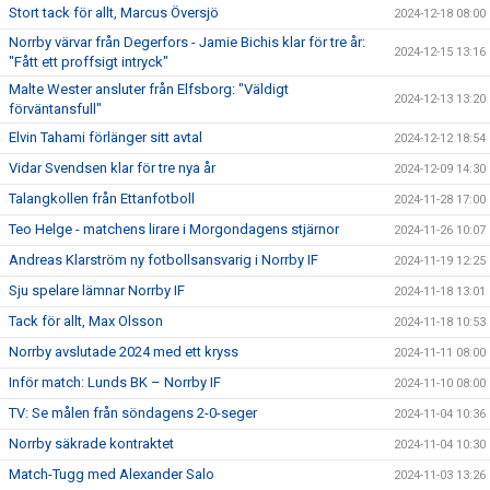
Stort tack för allt, Marcus Översjö
2024-12-18 08:00
Norrby värvar från Degerfors - Jamie Bichis klar för tre år:
2024-12-15 13:16
"Fått ett proffsigt intryck"
Malte Wester ansluter från Elfsborg: "Väldigt
2024-12-13 13:20
förväntansfull"
Elvin Tahami förlänger sitt avtal
2024-12-12 18:54
Vidar Svendsen klar för tre nya år
2024-12-09 14:30
Talangkollen från Ettanfotboll
2024-11-28 17:00
Teo Helge - matchens lirare i Morgondagens stjärnor
2024-11-26 10:07
Andreas Klarström ny fotbollsansvarig i Norrby IF
2024-11-19 12:25
Sju spelare lämnar Norrby IF
2024-11-18 13:01
Tack för allt, Max Olsson
2024-11-18 10:53
Norrby avslutade 2024 med ett kryss
2024-11-11 08:00
Inför match: Lunds BK – Norrby IF
2024-11-10 08:00
TV: Se målen från söndagens 2-0-seger
2024-11-04 10:36
Norrby säkrade kontraktet
2024-11-04 10:30
Match-Tugg med Alexander Salo
2024-11-03 13:26