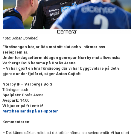
DOKUMENT
BILDARKIV
BILDER 2025
Foto: Johan Borehed.
TABELL ETTAN SÖDRA 2025
Försäsongen börjar lida mot sitt slut och vi närmar oss
seriepremiär.
Under lördagseftermiddagen genrepar Norrby mot allsvenska
Varbergs BoIS hemma på Borås Arena.
– Vi har gjort en bra försäsong där vi har byggt vidare på det vi
gjorde under fjolåret, säger Anton Cajtoft.
Norrby IF – Varbergs BoIS
Träningsmatch
Spelplats:
Borås Arena
Avspark:
14:00
Vi bjuder på fri entré!
Matchen sänds på BT-sporten
Kommentaren:
– Det känns såklart roligt att det börjar närma sig seriepremiär. Vi har gjort