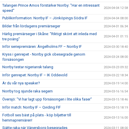
Talangen Prince Amos förstärker Norrby: "Har en intressant
2024-04-04 12:58
speed"
Publikinformation: Norrby IF – Jönköpings Södra IF
2024-04-04 08:00
Bilder från lördagens premiärseger
2024-04-01 06:34
Härlig premiärseger i Skåne: "Riktigt skönt att inleda med
2024-04-01 01:15
tre poäng"
Inför seriepremiären: Ängelholms FF – Norrby IF
2024-03-30 18:40
Kryss i genrepet - Norrby gick obesegrade genom
2024-03-24 08:00
försäsongen
Norrby testar nigeriansk talang
2024-03-23 09:32
Inför genrepet: Norrby IF – IK Oddevold
2024-03-22 18:34
Är du vår nya speaker?
2024-03-19 14:00
Norrby tog sjunde raka segern
2024-03-16 16:54
Översjö: "Vi har lagt upp försäsongen i lite olika faser"
2024-03-15 18:46
Inför match: Norrby IF – Qviding FIF
2024-03-15 18:19
Fotboll ses bäst på plats - köp biljetter till
2024-03-13 16:00
hemmapremiären!
Sjätte raka när Vänersborg besegrades
2024-03-11 08:00