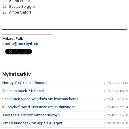
21
Anton Wede
22
Gustav Berggren
23
Anton Cajtoft
________________________________________________________________________
_____________________________
Mikael Falk
media@norrbyif.se
Nyhetsarkiv
Norrby IF söker chefsscout
2026-05-22 13:13
Träningsmatch 7 februari
2026-02-05 08:29
Lagkapten Vidar Svendsén om kvalmatcherna
2025-11-17 19:06
Klubbchef David Kryssman om avslutningen
2025-10-29 22:04
Andreas Klarström lämnar Norrby IF
2025-10-10 14:00
Tim Ekelund tar klivit upp till A-laget!
2025-08-04 19:00