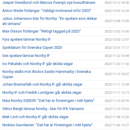
Jesper Swedlund och Marcus Översjö nya huvudtränare
2022-12-12 18:30
Anton Wede förlänger: ”Väldigt motiverad inför 2023"
2022-12-09 16:33
Julius Johansson klar för Norrby: "En spelare som älskar
2022-12-08 13:00
att utmana"
Max Olsson förlänger: ”Riktigt taggad på 2023”
2022-12-02 14:00
Fyra spelare lämnar Norrby IF
2022-12-02 12:07
Speldatum för Svenska Cupen 2023
2022-12-01 17:17
Sex spelare lämnar Norrby IF
2022-11-22 10:48
Ivo Pekalski och Norrby IF går skilda vägar
2022-11-20 11:56
Norrby ställs mot Abdos Saidis Hammarby i Svenska
2022-11-13 18:07
Cupen.
Johan Brannefalk och Norrby IF går skilda vägar
2022-11-11 15:58
Norrby IF och Fredrik Lundgren går skilda vägar
2022-11-11 12:13
Nära Norrby S02E09: "Det här är föreningen i mitt hjärta"
2022-11-10 20:39
Viktor Bergh lämnar Norrby - klar för IFK Värnamo
2022-11-10 19:03
Mak Lind och Norrby IF går skilda vägar
2022-11-08 15:30
Nicklas Savolainen: "Det här är föreningen i mitt hjärta"
2022-11-06 10:27