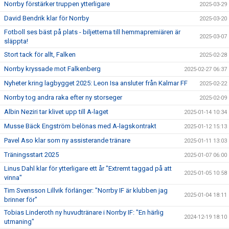
Norrby förstärker truppen ytterligare
2025-03-29
David Bendrik klar för Norrby
2025-03-20
Fotboll ses bäst på plats - biljetterna till hemmapremiären är
2025-03-07
släppta!
Stort tack för allt, Falken
2025-02-28
Norrby kryssade mot Falkenberg
2025-02-27 06:37
Nyheter kring lagbygget 2025: Leon Isa ansluter från Kalmar FF
2025-02-22
Norrby tog andra raka efter ny storseger
2025-02-09
Albin Neziri tar klivet upp till A-laget
2025-01-14 10:34
Musse Bäck Engström belönas med A-lagskontrakt
2025-01-12 15:13
Pavel Aso klar som ny assisterande tränare
2025-01-11 13:03
Träningsstart 2025
2025-01-07 06:00
Linus Dahl klar för ytterligare ett år "Extremt taggad på att
2025-01-05 10:58
vinna"
Tim Svensson Lillvik förlänger: "Norrby IF är klubben jag
2025-01-04 18:11
brinner för"
Tobias Linderoth ny huvudtränare i Norrby IF: "En härlig
2024-12-19 18:10
utmaning"