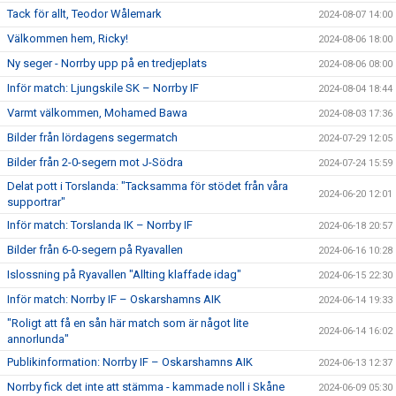
Tack för allt, Teodor Wålemark
2024-08-07 14:00
Välkommen hem, Ricky!
2024-08-06 18:00
Ny seger - Norrby upp på en tredjeplats
2024-08-06 08:00
Inför match: Ljungskile SK – Norrby IF
2024-08-04 18:44
Varmt välkommen, Mohamed Bawa
2024-08-03 17:36
Bilder från lördagens segermatch
2024-07-29 12:05
Bilder från 2-0-segern mot J-Södra
2024-07-24 15:59
Delat pott i Torslanda: "Tacksamma för stödet från våra
2024-06-20 12:01
supportrar"
Inför match: Torslanda IK – Norrby IF
2024-06-18 20:57
Bilder från 6-0-segern på Ryavallen
2024-06-16 10:28
Islossning på Ryavallen "Allting klaffade idag"
2024-06-15 22:30
Inför match: Norrby IF – Oskarshamns AIK
2024-06-14 19:33
"Roligt att få en sån här match som är något lite
2024-06-14 16:02
annorlunda"
Publikinformation: Norrby IF – Oskarshamns AIK
2024-06-13 12:37
Norrby fick det inte att stämma - kammade noll i Skåne
2024-06-09 05:30