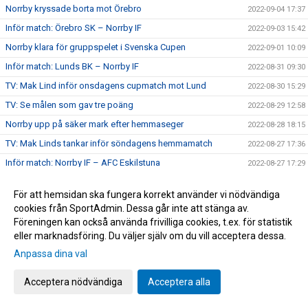
Norrby kryssade borta mot Örebro
2022-09-04 17:37
Inför match: Örebro SK – Norrby IF
2022-09-03 15:42
Norrby klara för gruppspelet i Svenska Cupen
2022-09-01 10:09
Inför match: Lunds BK – Norrby IF
2022-08-31 09:30
TV: Mak Lind inför onsdagens cupmatch mot Lund
2022-08-30 15:29
TV: Se målen som gav tre poäng
2022-08-29 12:58
Norrby upp på säker mark efter hemmaseger
2022-08-28 18:15
TV: Mak Linds tankar inför söndagens hemmamatch
2022-08-27 17:36
Inför match: Norrby IF – AFC Eskilstuna
2022-08-27 17:29
Klubbchef David Kryssman: "En Norrbyit ger sig aldrig"
2022-08-25 15:06
För att hemsidan ska fungera korrekt använder vi nödvändiga
Lunkan efter förlusten mot ÖIS: "Vi hade ett väldigt bra
2022-08-24 07:37
cookies från SportAdmin. Dessa går inte att stänga av.
snack efter matchen"
Föreningen kan också använda frivilliga cookies, t.ex. för statistik
TV: Översjös tankar inför tisdagens bortamatch
2022-08-22 20:20
eller marknadsföring. Du väljer själv om du vill acceptera dessa.
Inför match: Örgryte IS – Norrby IF
2022-08-22 19:37
Anpassa dina val
Nära Norrby S02E06: "Deadline Day"
2022-08-20 16:29
Acceptera nödvändiga
Acceptera alla
Datum och tider för omgång 25-30
2022-08-17 13:01
Sen kvittering av Wede gav en poäng på Bravida Arena