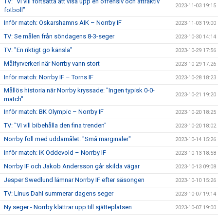
TV: ”Vi vill fortsätta att visa upp en offensiv och attraktiv
2023-11-03 19:15
fotboll”
Inför match: Oskarshamns AIK – Norrby IF
2023-11-03 19:00
TV: Se målen från söndagens 8-3-seger
2023-10-30 14:14
TV: "En riktigt go känsla"
2023-10-29 17:56
Målfyrverkeri när Norrby vann stort
2023-10-29 17:26
Inför match: Norrby IF – Torns IF
2023-10-28 18:23
Mållös historia när Norrby kryssade: "Ingen typisk 0-0-
2023-10-21 19:20
match"
Inför match: BK Olympic – Norrby IF
2023-10-20 18:25
TV: "Vi vill bibehålla den fina trenden"
2023-10-20 18:02
Norrby föll med uddamålet: "Små marginaler"
2023-10-14 15:26
Inför match: IK Oddevold – Norrby IF
2023-10-13 18:58
Norrby IF och Jakob Andersson går skilda vägar
2023-10-13 09:08
Jesper Swedlund lämnar Norrby IF efter säsongen
2023-10-10 15:26
TV: Linus Dahl summerar dagens seger
2023-10-07 19:14
Ny seger - Norrby klättrar upp till sjätteplatsen
2023-10-07 19:00