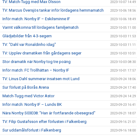
TV: Match-Tugg med Max Olsson
2023-10-07 14:49
TV: Marcus Översjös tankar inför lördagens hemmamatch
2023-10-06 18:56
Inför match: Norrby IF – Eskilsminne IF
2023-10-06 18:49
Varmt välkomna till lördagens familjematch
2023-10-05 11:00
Glädjebilder från 4-3-segern
2023-10-03 11:53
TV: "Dahl var Ronaldinho idag"
2023-10-03 11:11
TV: Upplev dramatiken från gårdagens seger
2023-10-03 10:51
Stor dramatik när Norrby tog tre poäng
2023-10-03 08:30
Inför match: FC Trollhättan – Norrby IF
2023-10-01 17:57
TV: Linus Dahl summerar insatsen mot Lund
2023-09-24 18:06
Sur förlust på Borås Arena
2023-09-24 17:40
Match-Tugg med Victor Astor
2023-09-24 14:29
Inför match: Norrby IF – Lunds BK
2023-09-23 16:41
Nära Norrby S03E08: "Han är fortfarande obesegrad"
2023-09-21 18:07
TV: Filip Gustafsson efter förlusten i Falkenberg
2023-09-16 21:01
Sur uddamålsförlust i Falkenberg
2023-09-16 18:00