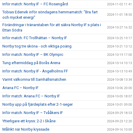
Inför match: Norrby IF – FC Rosengård
2024-11-02 11:41
Tobias Edenvik inför söndagens hemmamatch: "Bra fart
2024-11-01 18:50
och mycket energi"
Förändringar i tränarstaben för att säkra Norrby IF:s plats i
2024-10-27 16:32
Ettan Södra
Inför match: FC Trollhättan – Norrby IF
2024-10-25 19:17
Norrby tog tre sköna - och viktiga poäng
2024-10-21 13:12
Inför match: Norrby IF – BK Olympic
2024-10-19 17:00
Tung eftermiddag på Borås Arena
2024-10-14 10:13
Inför match: Norrby IF - Ängelholms FF
2024-10-13 10:49
Varmt välkomna till Samhällsmatchen
2024-10-08 13:34
Ariana FC – Norrby IF
2024-10-06 20:00
Inför match: Ariana FC – Norrby IF
2024-10-05 18:07
Norrby upp på fjärdeplats efter 2-1-seger
2024-10-01 09:00
Inför match: Norrby IF – Tvååkers IF
2024-09-29 18:53
Ytterligare ett kryss: 2-2 i Skåne
2024-09-23 12:20
Målrikt när Norrby kryssade
2024-09-16 10:00