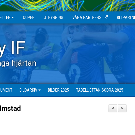
JETTER
CUPER
UTHYRNING
VÅRA PARTNERS
BLI PARTN
y IF
ga hjärtan
KUMENT
BILDARKIV
BILDER 2025
TABELL ETTAN SÖDRA 2025
almstad
<
>