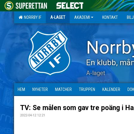
NORRBY IF
A-LAGET
AKADEMI
KONTAKT
BIL
Norrb
En klubb, mån
A-laget
HEM
NYHETER
MATCHER
TRUPPEN
KALENDER
DO
TV: Se målen som gav tre poäng i H
2022-04-12 12:21