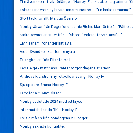
Tim Svensson Lillvik förlänger: "Norrby IF är klubben jag brinner fö
Tobias Linderoth ny huvudtränare i Norrby IF: "En härlig utmaning"
Stort tack för allt, Marcus Översjö
Norrby värvar från Degerfors - Jamie Bichis klar för tre år: "Fått ett 
Malte Wester ansluter från Elfsborg: "Väldigt förväntansfull"
Elvin Tahami förlänger sitt avtal
Vidar Svendsen klar för tre nya år
Talangkollen från Ettanfotboll
Teo Helge - matchens lirare i Morgondagens stjärnor
Andreas Klarström ny fotbollsansvarig i Norrby IF
Sju spelare lämnar Norrby IF
Tack för allt, Max Olsson
Norrby avslutade 2024 med ett kryss
Inför match: Lunds BK – Norrby IF
TV: Se målen från söndagens 2-0-seger
Norrby säkrade kontraktet