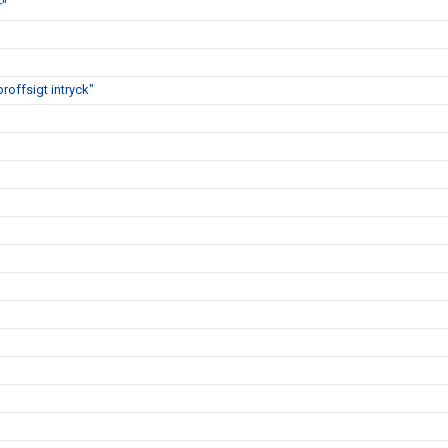
r"
proffsigt intryck"