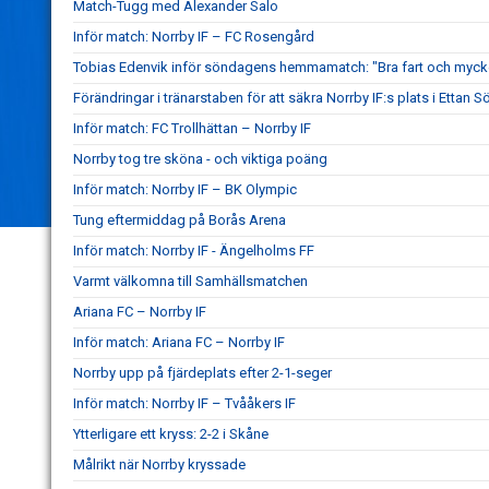
Match-Tugg med Alexander Salo
Inför match: Norrby IF – FC Rosengård
Tobias Edenvik inför söndagens hemmamatch: "Bra fart och mycke
Förändringar i tränarstaben för att säkra Norrby IF:s plats i Ettan S
Inför match: FC Trollhättan – Norrby IF
Norrby tog tre sköna - och viktiga poäng
Inför match: Norrby IF – BK Olympic
Tung eftermiddag på Borås Arena
Inför match: Norrby IF - Ängelholms FF
Varmt välkomna till Samhällsmatchen
Ariana FC – Norrby IF
Inför match: Ariana FC – Norrby IF
Norrby upp på fjärdeplats efter 2-1-seger
Inför match: Norrby IF – Tvååkers IF
Ytterligare ett kryss: 2-2 i Skåne
Målrikt när Norrby kryssade