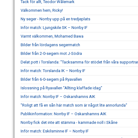
Tack för allt, Teodor Wålemark
Välkommen hem, Ricky!
Ny seger - Norrby upp på en tredjeplats
Inför match: Ljungskile SK – Norrby IF
Varmt välkommen, Mohamed Bawa
Bilder från lördagens segermatch
Bilder från 2-0-segern mot J-Södra
Delat pott i Torslanda: "Tacksamma för stödet från våra supportra
Inför match: Torslanda IK – Norrby IF
Bilder från 6-0-segern på Ryavallen
Islossning på Ryavallen "Allting klaffade idag"
Inför match: Norrby IF – Oskarshamns AIK
"Roligt att få en sån här match som är något lite annorlunda"
Publikinformation: Norrby IF – Oskarshamns AIK
Norrby fick det inte att stämma - kammade noll i Skåne
Inför match: Eskilsminne IF – Norrby IF