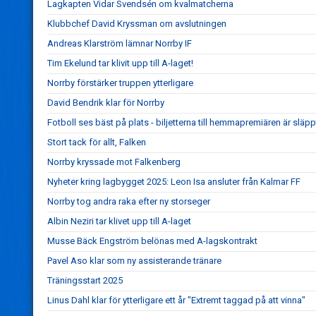
Lagkapten Vidar Svendsén om kvalmatcherna
Klubbchef David Kryssman om avslutningen
Andreas Klarström lämnar Norrby IF
Tim Ekelund tar klivit upp till A-laget!
Norrby förstärker truppen ytterligare
David Bendrik klar för Norrby
Fotboll ses bäst på plats - biljetterna till hemmapremiären är släpp
Stort tack för allt, Falken
Norrby kryssade mot Falkenberg
Nyheter kring lagbygget 2025: Leon Isa ansluter från Kalmar FF
Norrby tog andra raka efter ny storseger
Albin Neziri tar klivet upp till A-laget
Musse Bäck Engström belönas med A-lagskontrakt
Pavel Aso klar som ny assisterande tränare
Träningsstart 2025
Linus Dahl klar för ytterligare ett år "Extremt taggad på att vinna"