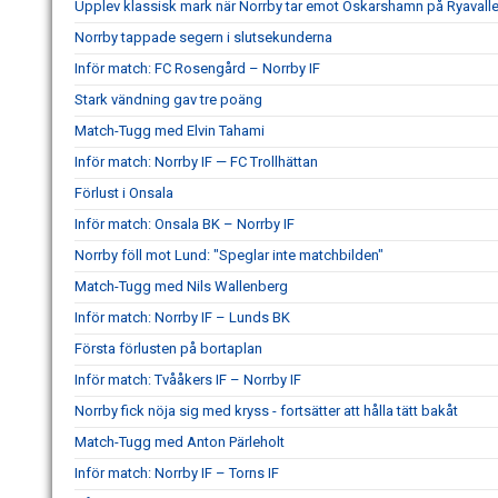
Upplev klassisk mark när Norrby tar emot Oskarshamn på Ryavall
Norrby tappade segern i slutsekunderna
Inför match: FC Rosengård – Norrby IF
Stark vändning gav tre poäng
Match-Tugg med Elvin Tahami
Inför match: Norrby IF — FC Trollhättan
Förlust i Onsala
Inför match: Onsala BK – Norrby IF
Norrby föll mot Lund: "Speglar inte matchbilden"
Match-Tugg med Nils Wallenberg
Inför match: Norrby IF – Lunds BK
Första förlusten på bortaplan
Inför match: Tvååkers IF – Norrby IF
Norrby fick nöja sig med kryss - fortsätter att hålla tätt bakåt
Match-Tugg med Anton Pärleholt
Inför match: Norrby IF – Torns IF