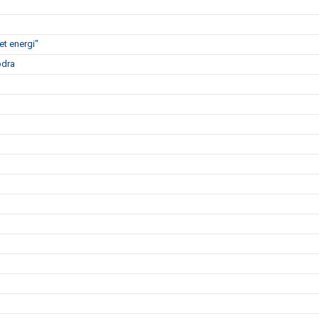
t energi"
ödra