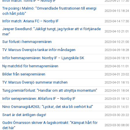
Inför match: Torns IF – Norrby IF
2023-04-21 17:30
Tre poäng i Malmö: "Omvandlade frustrationen till energi
2023-04-15 18:24
och hårt jobb"
Inför match: Ariana FC – Norrby IF
2023-04-14 17:30
Jesper Swedlund: "Jäkligt tungt, jag tycker att vi förtjänade
2023-04-10 21:01
mer"
Sur förlust i hemmapremiären
2023-04-10 21:00
TV: Marcus Översjös tankar inför måndagen
2023-04-09 18:28
Inför hemmapremiären: Norrby IF – Ljungskile SK
2023-04-09 18:19
Ny matchtid för hemmapremiären
2023-04-05 11:01
Bilder från seriepremiären
2023-04-01 23:02
TV: Marcus Översjö summerar matchen
2023-04-01 18:15
Tung premiärförlust: "Handlar om att utnyttja momentum"
2023-04-01 18:04
Inför seriepremiären: Ahlafors IF – Norrby IF
2023-03-31 18:12
Nino Osmanagi&#263;: "Lycka!, det ska bli oerhört kul"
2023-03-31 14:51
Snart är det äntligen dags!
2023-03-30 20:22
Gudni Ómarsson skriver A-lagskontrakt: "Kämpat hårt för
2023-03-30 08:00
det här"