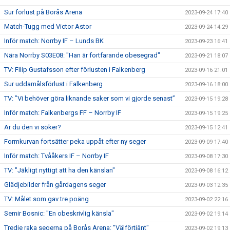
Sur förlust på Borås Arena
2023-09-24 17:40
Match-Tugg med Victor Astor
2023-09-24 14:29
Inför match: Norrby IF – Lunds BK
2023-09-23 16:41
Nära Norrby S03E08: "Han är fortfarande obesegrad"
2023-09-21 18:07
TV: Filip Gustafsson efter förlusten i Falkenberg
2023-09-16 21:01
Sur uddamålsförlust i Falkenberg
2023-09-16 18:00
TV: ”Vi behöver göra liknande saker som vi gjorde senast”
2023-09-15 19:28
Inför match: Falkenbergs FF – Norrby IF
2023-09-15 19:25
Är du den vi söker?
2023-09-15 12:41
Formkurvan fortsätter peka uppåt efter ny seger
2023-09-09 17:40
Inför match: Tvååkers IF – Norrby IF
2023-09-08 17:30
TV: "Jäkligt nyttigt att ha den känslan"
2023-09-08 16:12
Glädjebilder från gårdagens seger
2023-09-03 12:35
TV: Målet som gav tre poäng
2023-09-02 22:16
Semir Bosnic: "En obeskrivlig känsla"
2023-09-02 19:14
Tredje raka segerna på Borås Arena: "Välförtjänt"
2023-09-02 19:13