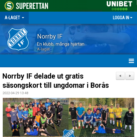
A-LAGET
LOGGA IN
Norrby IF
En klubb, många hjärtan
A-laget
HEM
Norrby IF delade ut gratis
<
>
säsongskort till ungdomar i Borås
NYHETER
2022-04-29 13:48
MATCHER
TRUPPEN
KALENDER