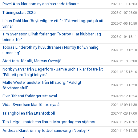
Pavel Aso klar som ny assisterande tränare
2025-01-11 13:03
Träningsstart 2025
2025-01-07 06:00
Linus Dahl klar för ytterligare ett år "Extremt taggad på att
2025-01-05 10:58
vinna"
Tim Svensson Lillvik förlänger: "Norrby IF är klubben jag
2025-01-04 18:11
brinner för"
Tobias Linderoth ny huvudtränare i Norrby IF: "En härlig
2024-12-19 18:10
utmaning"
Stort tack för allt, Marcus Översjö
2024-12-18 08:00
Norrby värvar från Degerfors - Jamie Bichis klar för tre år:
2024-12-15 13:16
"Fått ett proffsigt intryck"
Malte Wester ansluter från Elfsborg: "Väldigt
2024-12-13 13:20
förväntansfull"
Elvin Tahami förlänger sitt avtal
2024-12-12 18:54
Vidar Svendsen klar för tre nya år
2024-12-09 14:30
Talangkollen från Ettanfotboll
2024-11-28 17:00
Teo Helge - matchens lirare i Morgondagens stjärnor
2024-11-26 10:07
Andreas Klarström ny fotbollsansvarig i Norrby IF
2024-11-19 12:25