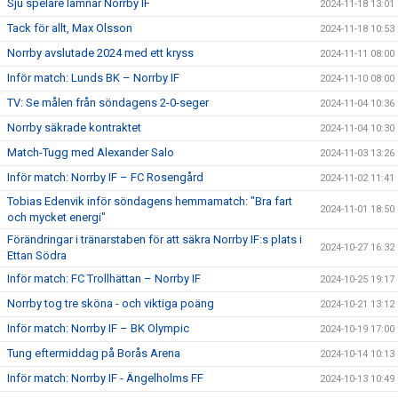
Sju spelare lämnar Norrby IF
2024-11-18 13:01
Tack för allt, Max Olsson
2024-11-18 10:53
Norrby avslutade 2024 med ett kryss
2024-11-11 08:00
Inför match: Lunds BK – Norrby IF
2024-11-10 08:00
TV: Se målen från söndagens 2-0-seger
2024-11-04 10:36
Norrby säkrade kontraktet
2024-11-04 10:30
Match-Tugg med Alexander Salo
2024-11-03 13:26
Inför match: Norrby IF – FC Rosengård
2024-11-02 11:41
Tobias Edenvik inför söndagens hemmamatch: "Bra fart
2024-11-01 18:50
och mycket energi"
Förändringar i tränarstaben för att säkra Norrby IF:s plats i
2024-10-27 16:32
Ettan Södra
Inför match: FC Trollhättan – Norrby IF
2024-10-25 19:17
Norrby tog tre sköna - och viktiga poäng
2024-10-21 13:12
Inför match: Norrby IF – BK Olympic
2024-10-19 17:00
Tung eftermiddag på Borås Arena
2024-10-14 10:13
Inför match: Norrby IF - Ängelholms FF
2024-10-13 10:49