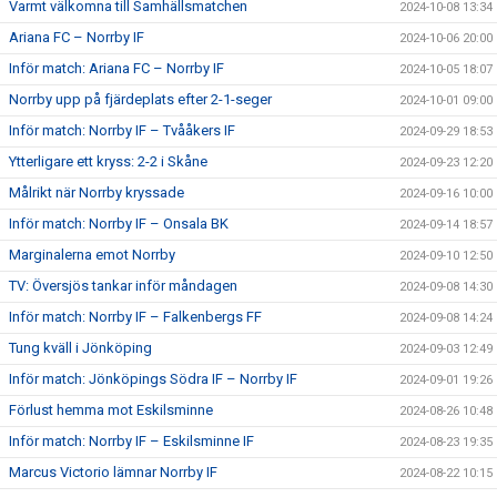
Varmt välkomna till Samhällsmatchen
2024-10-08 13:34
Ariana FC – Norrby IF
2024-10-06 20:00
Inför match: Ariana FC – Norrby IF
2024-10-05 18:07
Norrby upp på fjärdeplats efter 2-1-seger
2024-10-01 09:00
Inför match: Norrby IF – Tvååkers IF
2024-09-29 18:53
Ytterligare ett kryss: 2-2 i Skåne
2024-09-23 12:20
Målrikt när Norrby kryssade
2024-09-16 10:00
Inför match: Norrby IF – Onsala BK
2024-09-14 18:57
Marginalerna emot Norrby
2024-09-10 12:50
TV: Översjös tankar inför måndagen
2024-09-08 14:30
Inför match: Norrby IF – Falkenbergs FF
2024-09-08 14:24
Tung kväll i Jönköping
2024-09-03 12:49
Inför match: Jönköpings Södra IF – Norrby IF
2024-09-01 19:26
Förlust hemma mot Eskilsminne
2024-08-26 10:48
Inför match: Norrby IF – Eskilsminne IF
2024-08-23 19:35
Marcus Victorio lämnar Norrby IF
2024-08-22 10:15