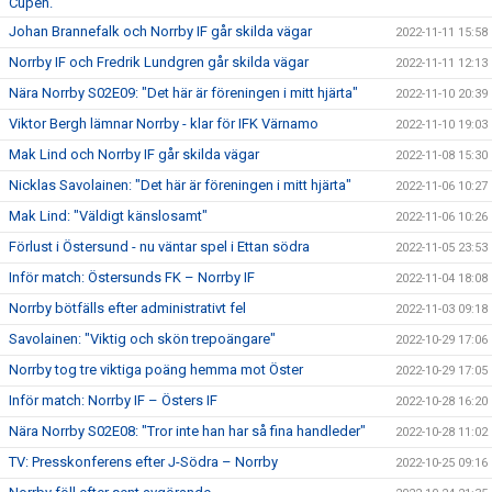
Cupen.
Johan Brannefalk och Norrby IF går skilda vägar
2022-11-11 15:58
Norrby IF och Fredrik Lundgren går skilda vägar
2022-11-11 12:13
Nära Norrby S02E09: "Det här är föreningen i mitt hjärta"
2022-11-10 20:39
Viktor Bergh lämnar Norrby - klar för IFK Värnamo
2022-11-10 19:03
Mak Lind och Norrby IF går skilda vägar
2022-11-08 15:30
Nicklas Savolainen: "Det här är föreningen i mitt hjärta"
2022-11-06 10:27
Mak Lind: "Väldigt känslosamt"
2022-11-06 10:26
Förlust i Östersund - nu väntar spel i Ettan södra
2022-11-05 23:53
Inför match: Östersunds FK – Norrby IF
2022-11-04 18:08
Norrby bötfälls efter administrativt fel
2022-11-03 09:18
Savolainen: "Viktig och skön trepoängare"
2022-10-29 17:06
Norrby tog tre viktiga poäng hemma mot Öster
2022-10-29 17:05
Inför match: Norrby IF – Östers IF
2022-10-28 16:20
Nära Norrby S02E08: "Tror inte han har så fina handleder"
2022-10-28 11:02
TV: Presskonferens efter J-Södra – Norrby
2022-10-25 09:16