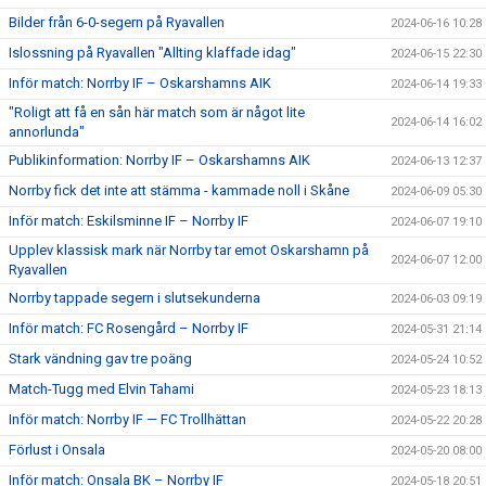
Bilder från 6-0-segern på Ryavallen
2024-06-16 10:28
Islossning på Ryavallen "Allting klaffade idag"
2024-06-15 22:30
Inför match: Norrby IF – Oskarshamns AIK
2024-06-14 19:33
"Roligt att få en sån här match som är något lite
2024-06-14 16:02
annorlunda"
Publikinformation: Norrby IF – Oskarshamns AIK
2024-06-13 12:37
Norrby fick det inte att stämma - kammade noll i Skåne
2024-06-09 05:30
Inför match: Eskilsminne IF – Norrby IF
2024-06-07 19:10
Upplev klassisk mark när Norrby tar emot Oskarshamn på
2024-06-07 12:00
Ryavallen
Norrby tappade segern i slutsekunderna
2024-06-03 09:19
Inför match: FC Rosengård – Norrby IF
2024-05-31 21:14
Stark vändning gav tre poäng
2024-05-24 10:52
Match-Tugg med Elvin Tahami
2024-05-23 18:13
Inför match: Norrby IF — FC Trollhättan
2024-05-22 20:28
Förlust i Onsala
2024-05-20 08:00
Inför match: Onsala BK – Norrby IF
2024-05-18 20:51