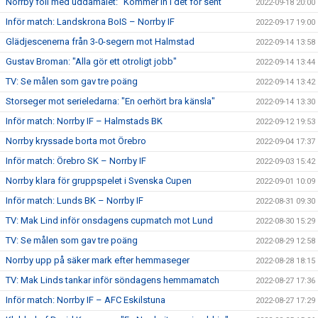
Norrby föll med uddamålet: "Kommer in i det för sent"
2022-09-18 20:00
Inför match: Landskrona BoIS – Norrby IF
2022-09-17 19:00
Glädjescenerna från 3-0-segern mot Halmstad
2022-09-14 13:58
Gustav Broman: "Alla gör ett otroligt jobb"
2022-09-14 13:44
TV: Se målen som gav tre poäng
2022-09-14 13:42
Storseger mot serieledarna: "En oerhört bra känsla"
2022-09-14 13:30
Inför match: Norrby IF – Halmstads BK
2022-09-12 19:53
Norrby kryssade borta mot Örebro
2022-09-04 17:37
Inför match: Örebro SK – Norrby IF
2022-09-03 15:42
Norrby klara för gruppspelet i Svenska Cupen
2022-09-01 10:09
Inför match: Lunds BK – Norrby IF
2022-08-31 09:30
TV: Mak Lind inför onsdagens cupmatch mot Lund
2022-08-30 15:29
TV: Se målen som gav tre poäng
2022-08-29 12:58
Norrby upp på säker mark efter hemmaseger
2022-08-28 18:15
TV: Mak Linds tankar inför söndagens hemmamatch
2022-08-27 17:36
Inför match: Norrby IF – AFC Eskilstuna
2022-08-27 17:29