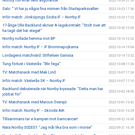
Norrby föll efter sent avgörande
2022-10-24 21:35
Salo: " Vi har ju några fina minnen från Stadsparksvallen
2022-10-23 17:36
Inför match: Jönköpings Södra IF – Norrby IF
2022-10-23 17:22
17-årige Olle Backlund skriver A-lagskontrakt: "Stolt över att
2022-10-20 15:00
ha tagit det här steget"
Norrby nollade hemma mot BP
2022-10-15 15:52
Inför match: Norrby IF – IF Brommapojkarna
2022-10-14 19:04
Lördagens matchvärd: Stiftelsen Garissa
2022-10-14 13:32
Tung förlust i Västerås: "Blir fega"
2022-10-08 17:20
TV: Matchsnack med Mak Lind
2022-10-07 17:24
Inför match: Västerås SK – Norrby IF
2022-10-07 17:10
Backlund debuterade när Norrby kryssade: "Detta man har
2022-10-02 18:50
jobbat för"
TV: Matchsnack med Marcus Översjö
2022-10-01 15:42
Inför match: Norrby IF – Skövde AIK
2022-10-01 15:29
Tillsammans tar vi kampen mot barncancer!
2022-09-22 16:00
Nära Norrby S02E07: "Jag mår lika bra som i morse"
2022-09-21 16:39