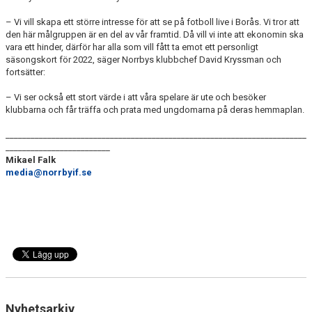
– Vi vill skapa ett större intresse för att se på fotboll live i Borås. Vi tror att
den här målgruppen är en del av vår framtid. Då vill vi inte att ekonomin ska
vara ett hinder, därför har alla som vill fått ta emot ett personligt
säsongskort för 2022, säger Norrbys klubbchef David Kryssman och
fortsätter:
– Vi ser också ett stort värde i att våra spelare är ute och besöker
klubbarna och får träffa och prata med ungdomarna på deras hemmaplan.
________________________________________________________________________
_________________________
Mikael Falk
media@norrbyif.se
Nyhetsarkiv