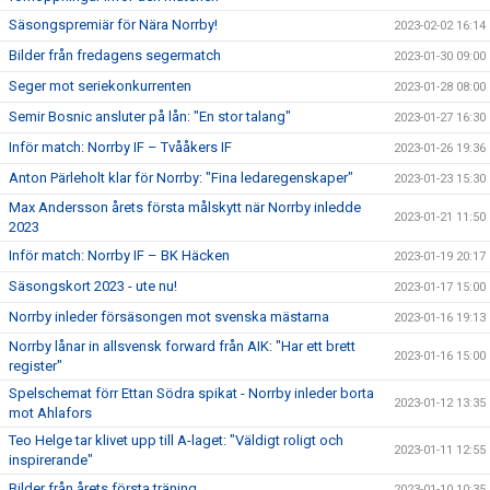
Säsongspremiär för Nära Norrby!
2023-02-02 16:14
Bilder från fredagens segermatch
2023-01-30 09:00
Seger mot seriekonkurrenten
2023-01-28 08:00
Semir Bosnic ansluter på lån: "En stor talang"
2023-01-27 16:30
Inför match: Norrby IF – Tvååkers IF
2023-01-26 19:36
Anton Pärleholt klar för Norrby: "Fina ledaregenskaper"
2023-01-23 15:30
Max Andersson årets första målskytt när Norrby inledde
2023-01-21 11:50
2023
Inför match: Norrby IF – BK Häcken
2023-01-19 20:17
Säsongskort 2023 - ute nu!
2023-01-17 15:00
Norrby inleder försäsongen mot svenska mästarna
2023-01-16 19:13
Norrby lånar in allsvensk forward från AIK: "Har ett brett
2023-01-16 15:00
register"
Spelschemat förr Ettan Södra spikat - Norrby inleder borta
2023-01-12 13:35
mot Ahlafors
Teo Helge tar klivet upp till A-laget: "Väldigt roligt och
2023-01-11 12:55
inspirerande"
Bilder från årets första träning
2023-01-10 10:35