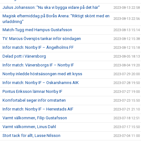
Julius Johansson: "Nu ska vi bygga vidare på det här"
2023-08-13 22:58
Magisk eftermiddag på Borås Arena: "Riktigt skönt med en
2023-08-13 22:56
urladdning"
Match-Tugg med Hampus Gustafsson
2023-08-13 15:14
TV: Marcus Översjös tankar inför söndagen
2023-08-12 15:38
Inför match: Norrby IF – Ängelholms FF
2023-08-12 15:18
Delad pott i Vänersborg
2023-08-05 18:13
Inför match: Vänersborgs IF – Norrby IF
2023-08-04 19:20
Norrby inledde höstsäsongen med ett kryss
2023-07-29 20:00
Inför match: Norrby IF – Oskarshamns AIK
2023-07-28 19:50
Pontus Eriksson lämnar Norrby IF
2023-07-27 19:00
Komfortabel seger inför omstarten
2023-07-23 15:50
Inför match: Norrby IF – Herrestads AIF
2023-07-21 21:10
Varmt välkommen, Filip Gustafsson
2023-07-18 12:51
Varmt välkommen, Linus Dahl
2023-07-17 15:50
Stort tack för allt, Lasse Nilsson
2023-07-04 11:00