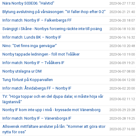
Nära Norrby S03E06: "Halvtid"
2023-06-27 17:32
Blytung avslutning på vårsäsongen: "Vi faller ihop efter 0-2"
2023-06-21 21:40
Inför match: Norrby IF – Falkenbergs FF
2023-06-20 18:07
Svängigt i Skåne - Norrbys forcering räckte inte till poäng
2023-06-18 10:30
Inför match: Lunds BK – Norrby IF
2023-06-16 16:32
Nino: "Det finns inga genvägar"
2023-06-10 20:48
Norrby tappade ledningen - föll mot Tvååker
2023-06-10 19:00
Inför match: Norrby IF – Tvååkers IF
2023-06-09 19:21
Norrby utslagna ur DM
2023-06-07 08:00
Tung förlust på Kopparvallen
2023-06-04 12:00
Inför match: Åtvidabergs FF – Norrby IF
2023-06-02 20:00
TV: "Höga toppar och en del djupa dalar, vi måste höja vår
2023-06-02 11:12
lägstanivå"
Norrby IF kom inte upp i nivå - kryssade mot Vänersborg
2023-05-29 23:28
Inför match: Norrby IF – Vänersborgs IF
2023-05-28 19:25
Allsvensk mittfältare ansluter på lån: "Kommer att göra stor
2023-05-27 16:00
nytta för oss"