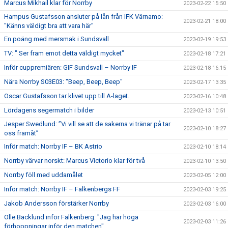
Marcus Mikhail klar för Norrby
2023-02-22 15:50
Hampus Gustafsson ansluter på lån från IFK Värnamo:
2023-02-21 18:00
"Känns väldigt bra att vara här"
En poäng med mersmak i Sundsvall
2023-02-19 19:53
TV: " Ser fram emot detta väldigt mycket"
2023-02-18 17:21
Inför cuppremiären: GIF Sundsvall – Norrby IF
2023-02-18 16:15
Nära Norrby S03E03: "Beep, Beep, Beep"
2023-02-17 13:35
Oscar Gustafsson tar klivet upp till A-laget.
2023-02-16 10:48
Lördagens segermatch i bilder
2023-02-13 10:51
Jesper Swedlund: ”Vi vill se att de sakerna vi tränar på tar
2023-02-10 18:27
oss framåt”
Inför match: Norrby IF – BK Astrio
2023-02-10 18:14
Norrby värvar norskt: Marcus Victorio klar för två
2023-02-10 13:50
Norrby föll med uddamålet
2023-02-05 12:00
Inför match: Norrby IF – Falkenbergs FF
2023-02-03 19:25
Jakob Andersson förstärker Norrby
2023-02-03 16:00
Olle Backlund inför Falkenberg: "Jag har höga
2023-02-03 11:26
förhoppningar inför den matchen"