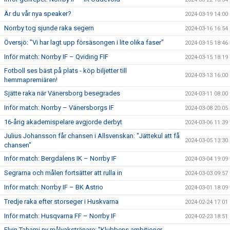
Är du vår nya speaker?
2024-03-19 14:00
Norrby tog sjunde raka segern
2024-03-16 16:54
Översjö: "Vi har lagt upp försäsongen i lite olika faser"
2024-03-15 18:46
Inför match: Norrby IF – Qviding FIF
2024-03-15 18:19
Fotboll ses bäst på plats - köp biljetter till
2024-03-13 16:00
hemmapremiären!
Sjätte raka när Vänersborg besegrades
2024-03-11 08:00
Inför match: Norrby – Vänersborgs IF
2024-03-08 20:05
16-årig akademispelare avgjorde derbyt
2024-03-06 11:39
Julius Johansson får chansen i Allsvenskan: "Jättekul att få
2024-03-05 13:30
chansen"
Inför match: Bergdalens IK – Norrby IF
2024-03-04 19:09
Segrarna och målen fortsätter att rulla in
2024-03-03 09:57
Inför match: Norrby IF – BK Astrio
2024-03-01 18:09
Tredje raka efter storseger i Huskvarna
2024-02-24 17:01
Inför match: Husqvarna FF – Norrby IF
2024-02-23 18:51
Elvin Tahami ny målvakstränare: "Klubbens ambitioner