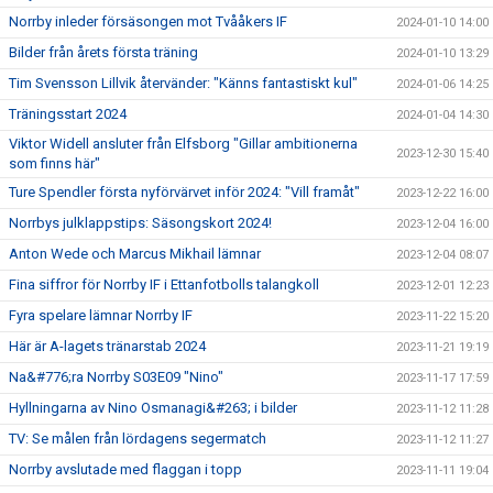
Norrby inleder försäsongen mot Tvååkers IF
2024-01-10 14:00
Bilder från årets första träning
2024-01-10 13:29
Tim Svensson Lillvik återvänder: "Känns fantastiskt kul"
2024-01-06 14:25
Träningsstart 2024
2024-01-04 14:30
Viktor Widell ansluter från Elfsborg "Gillar ambitionerna
2023-12-30 15:40
som finns här"
Ture Spendler första nyförvärvet inför 2024: "Vill framåt"
2023-12-22 16:00
Norrbys julklappstips: Säsongskort 2024!
2023-12-04 16:00
Anton Wede och Marcus Mikhail lämnar
2023-12-04 08:07
Fina siffror för Norrby IF i Ettanfotbolls talangkoll
2023-12-01 12:23
Fyra spelare lämnar Norrby IF
2023-11-22 15:20
Här är A-lagets tränarstab 2024
2023-11-21 19:19
Na&#776;ra Norrby S03E09 "Nino"
2023-11-17 17:59
Hyllningarna av Nino Osmanagi&#263; i bilder
2023-11-12 11:28
TV: Se målen från lördagens segermatch
2023-11-12 11:27
Norrby avslutade med flaggan i topp
2023-11-11 19:04