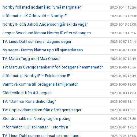
Norrby föll med uddamålet: "Små marginaler"
2023-10-14 15:26
Inför match: IK Oddevold – Norrby IF
2023-10-13 18:58
Norrby IF och Jakob Andersson går skilda vägar
2023-10-13 09:08
Jesper Swedlund lämnar Norrby IF efter säsongen
2023-10-10 15:26
TV: Linus Dahl summerar dagens seger
2023-10-07 19:14
Ny seger - Norrby klättrar upp till sjätteplatsen
2023-10-07 19:00
TV: Match-Tugg med Max Olsson
2023-10-07 14:49
TV: Marcus Översjös tankar inför lördagens hemmamatch
2023-10-06 18:56
Inför match: Norrby IF – Eskilsminne IF
2023-10-06 18:49
Varmt välkomna till lördagens familjematch
2023-10-05 11:00
Glädjebilder från 4-3-segern
2023-10-03 11:53
TV: "Dahl var Ronaldinho idag"
2023-10-03 11:11
TV: Upplev dramatiken från gårdagens seger
2023-10-03 10:51
Stor dramatik när Norrby tog tre poäng
2023-10-03 08:30
Inför match: FC Trollhättan – Norrby IF
2023-10-01 17:57
TV: Linus Dahl summerar insatsen mot Lund
2023-09-24 18:06