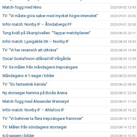
Match-Tugg med Nino
2023-09-02 15:43
TV: "Vi måste göra saker med mycket högre intensitet"
2023-09-01 20:05
Inför match: Norrby IF – Åtvidabergs FF
2023-09-01 20:00
Tung kväll på Skarsjövallen: "Tappar matchplanen"
2023-08-25 23:11
Inför match: Ljungskile SK – Norrby IF
2023-08-24 18:35
TV: "Vi har revansch att utkräva"
2023-08-24 14:48
Oscar Gustafsson utlånad till Vårgårda
2023-08-24 12:39
TV: Se målen från måndagens trepoängare
2023-08-22 13:09
Måndagens 4-1-seger i bilder
2023-08-22 09:09
TV: "En fantastisk känsla"
2023-08-22 08:40
Ny storseger hemma på Borås Arena
2023-08-21 22:54
Match-Tugg med Alexander Warneryd
2023-08-21 17:54
Inför match: Norrby IF – Ahlafors IF
2023-08-20 16:22
TV: "Vi behöver ta flera trepoängare framöver"
2023-08-18 17:33
TV: Målen från söndagens storseger
2023-08-14 12:31
6-0-segern i bilder
2023-08-14 10:41