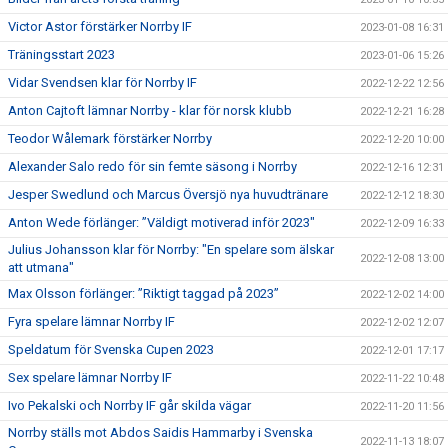
Victor Astor förstärker Norrby IF
2023-01-08 16:31
Träningsstart 2023
2023-01-06 15:26
Vidar Svendsen klar för Norrby IF
2022-12-22 12:56
Anton Cajtoft lämnar Norrby - klar för norsk klubb
2022-12-21 16:28
Teodor Wålemark förstärker Norrby
2022-12-20 10:00
Alexander Salo redo för sin femte säsong i Norrby
2022-12-16 12:31
Jesper Swedlund och Marcus Översjö nya huvudtränare
2022-12-12 18:30
Anton Wede förlänger: ”Väldigt motiverad inför 2023"
2022-12-09 16:33
Julius Johansson klar för Norrby: "En spelare som älskar
2022-12-08 13:00
att utmana"
Max Olsson förlänger: ”Riktigt taggad på 2023”
2022-12-02 14:00
Fyra spelare lämnar Norrby IF
2022-12-02 12:07
Speldatum för Svenska Cupen 2023
2022-12-01 17:17
Sex spelare lämnar Norrby IF
2022-11-22 10:48
Ivo Pekalski och Norrby IF går skilda vägar
2022-11-20 11:56
Norrby ställs mot Abdos Saidis Hammarby i Svenska
2022-11-13 18:07