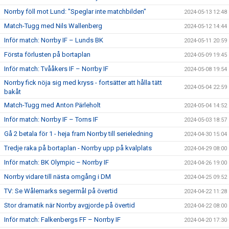
Norrby föll mot Lund: "Speglar inte matchbilden"
2024-05-13 12:48
Match-Tugg med Nils Wallenberg
2024-05-12 14:44
Inför match: Norrby IF – Lunds BK
2024-05-11 20:59
Första förlusten på bortaplan
2024-05-09 19:45
Inför match: Tvååkers IF – Norrby IF
2024-05-08 19:54
Norrby fick nöja sig med kryss - fortsätter att hålla tätt
2024-05-04 22:59
bakåt
Match-Tugg med Anton Pärleholt
2024-05-04 14:52
Inför match: Norrby IF – Torns IF
2024-05-03 18:57
Gå 2 betala för 1 - heja fram Norrby till serieledning
2024-04-30 15:04
Tredje raka på bortaplan - Norrby upp på kvalplats
2024-04-29 08:00
Inför match: BK Olympic – Norrby IF
2024-04-26 19:00
Norrby vidare till nästa omgång i DM
2024-04-25 09:52
TV: Se Wålemarks segermål på övertid
2024-04-22 11:28
Stor dramatik när Norrby avgjorde på övertid
2024-04-22 08:00
Inför match: Falkenbergs FF – Norrby IF
2024-04-20 17:30