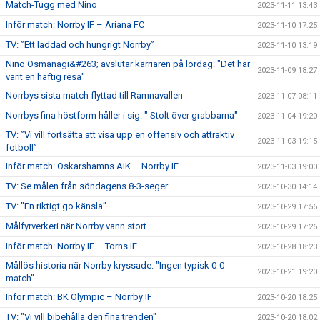
Match-Tugg med Nino
2023-11-11 13:43
Inför match: Norrby IF – Ariana FC
2023-11-10 17:25
TV: ”Ett laddad och hungrigt Norrby”
2023-11-10 13:19
Nino Osmanagi&#263; avslutar karriären på lördag: "Det har
2023-11-09 18:27
varit en häftig resa"
Norrbys sista match flyttad till Ramnavallen
2023-11-07 08:11
Norrbys fina höstform håller i sig: " Stolt över grabbarna"
2023-11-04 19:20
TV: ”Vi vill fortsätta att visa upp en offensiv och attraktiv
2023-11-03 19:15
fotboll”
Inför match: Oskarshamns AIK – Norrby IF
2023-11-03 19:00
TV: Se målen från söndagens 8-3-seger
2023-10-30 14:14
TV: "En riktigt go känsla"
2023-10-29 17:56
Målfyrverkeri när Norrby vann stort
2023-10-29 17:26
Inför match: Norrby IF – Torns IF
2023-10-28 18:23
Mållös historia när Norrby kryssade: "Ingen typisk 0-0-
2023-10-21 19:20
match"
Inför match: BK Olympic – Norrby IF
2023-10-20 18:25
TV: "Vi vill bibehålla den fina trenden"
2023-10-20 18:02