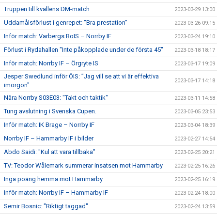
Truppen till kvällens DM-match
2023-03-29 13:00
Uddamålsförlust i genrepet: "Bra prestation"
2023-03-26 09:15
Inför match: Varbergs BoIS – Norrby IF
2023-03-24 19:10
Förlust i Rydahallen "Inte påkopplade under de första 45"
2023-03-18 18:17
Inför match: Norrby IF – Örgryte IS
2023-03-17 19:09
Jesper Swedlund inför ÖIS: ”Jag vill se att vi är effektiva
2023-03-17 14:18
imorgon"
Nära Norrby S03E03: "Takt och taktik"
2023-03-11 14:58
Tung avslutning i Svenska Cupen.
2023-03-05 23:53
Inför match: IK Brage – Norrby IF
2023-03-04 18:39
Norrby IF – Hammarby IF i bilder
2023-02-27 14:54
Abdo Saidi: "Kul att vara tillbaka"
2023-02-25 20:21
TV: Teodor Wålemark summerar insatsen mot Hammarby
2023-02-25 16:26
Inga poäng hemma mot Hammarby
2023-02-25 16:19
Inför match: Norrby IF – Hammarby IF
2023-02-24 18:00
Semir Bosnic: "Riktigt taggad"
2023-02-24 13:59