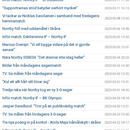
2023-05-11 17:30
"Supportrarnas stöd betyder oerhört mycket"
2023-05-11 16:13
Vi tackar av Nicklas Savolainen i samband med fredagens
2023-05-08 13:55
hemmamatch
Norrby föll med uddamålet i Skåne
2023-05-06 18:38
Inför match: Eskilsminne IF – Norrby IF
2023-05-05 19:32
Marcus Översjö: "Vi vill bygga vidare på det vi gjorde
2023-05-05 15:01
senast"
Nära Norrby S03E04: "Det stannar inte idag heller"
2023-05-04 20:24
Bilder från måndagens segermatch
2023-05-02 14:30
TV: Se målen från måndagens seger
2023-05-02 12:05
"Kul att allt hårt slit lönar sig"
2023-05-01 19:31
Tredje raka när Norrby tog en ny 3-0-seger
2023-05-01 18:05
Inför match: Norrby IF – BK Olympic
2023-04-30 18:18
Jesper Swedlund: "Tror på en publikvänlig match"
2023-04-30 13:51
TV: Se målen från lördagens 3-0-seger
2023-04-23 15:00
Tre nya poäng in på kontot - Atola Meja tvåmålskytt i skåne
2023-04-22 18:17