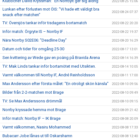
Klubbchef David Kryssman: "En Norrbyit ger sig aldrig"
2022-08-25 15:06
Lunkan efter förlusten mot ÖIS: "Vi hade ett väldigt bra
2022-08-24 07:37
snack efter matchen"
TV: Översjös tankar inför tisdagens bortamatch
2022-08-22 20:20
Inför match: Örgryte IS – Norrby IF
2022-08-22 19:37
Nära Norrby S02E06: "Deadline Day"
2022-08-20 16:29
Datum och tider för omgång 25-30
2022-08-17 13:01
Sen kvittering av Wede gav en poäng på Bravida Arena
2022-08-14 16:39
TV: Mak Linds tankar inför bortamötet med Utsikten.
2022-08-14 10:05
Varmt välkommen till Norrby IF, André Reinholdsson
2022-08-11 17:00
Max Andersson efter första målet: "En otroligt skön känsla"
2022-08-10 09:56
Bilder från 2-2-matchen mot Brage
2022-08-10 09:49
TV: Se Max Anderssons drömmål
2022-08-10 09:15
Norrby kryssade hemma mot Brage
2022-08-09 21:42
Inför match: Norrby IF – IK Brage
2022-08-08 20:09
Varmt välkommen, Nasiru Mohammed
2022-08-08 17:33
Bubacarr Jobe lånas ut till Oskarshamn
2022-08-08 12:40