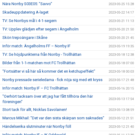
Nära Norrby S03E05: "Savvo"
2023-05-25 15:28
Skadeuppdatering A-laget
2023-05-22 14:17
TV: Se Norrbys mål i 4-1-segern
2023-05-21 11:13
TV: Upplev glädjen efter segern i Ängelholm
2023-05-20 21:50
Skön trepoängare i Skåne
2023-05-20 21:45
Inför match: Ängelholms FF – Norrby IF
2023-05-19 19:35
TV: Se höjdpunkterna från Norrby - Trollhättan
2023-05-18 12:38
Bilder från 1-1-matchen mot FC Trollhättan
2023-05-18 07:00
"Fortsätter vi så här så kommer det en ketchupeffekt"
2023-05-18 00:03
Norrby pressade serieledarna - fick nöja sig med ett kryss
2023-05-17 21:48
Inför match: Norrby IF – FC Trollhättan
2023-05-16 20:15
"Oerhört tacksam över att jag har fått tillhöra den här
2023-05-13 17:54
föreningen"
Stort tack för allt, Nicklas Savolainen!
2023-05-13 08:59
Marcus Mikhail: "Det var den sista skärpan som saknades"
2023-05-12 21:51
Händelserika slutminuter när Norrby föll
2023-05-12 21:40
Inför match: Norrby IF – IK Oddevold