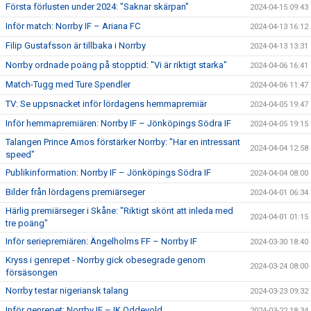
Första förlusten under 2024: "Saknar skärpan"
2024-04-15 09:43
Inför match: Norrby IF – Ariana FC
2024-04-13 16:12
Filip Gustafsson är tillbaka i Norrby
2024-04-13 13:31
Norrby ordnade poäng på stopptid: "Vi är riktigt starka"
2024-04-06 16:41
Match-Tugg med Ture Spendler
2024-04-06 11:47
TV: Se uppsnacket inför lördagens hemmapremiär
2024-04-05 19:47
Inför hemmapremiären: Norrby IF – Jönköpings Södra IF
2024-04-05 19:15
Talangen Prince Amos förstärker Norrby: "Har en intressant
2024-04-04 12:58
speed"
Publikinformation: Norrby IF – Jönköpings Södra IF
2024-04-04 08:00
Bilder från lördagens premiärseger
2024-04-01 06:34
Härlig premiärseger i Skåne: "Riktigt skönt att inleda med
2024-04-01 01:15
tre poäng"
Inför seriepremiären: Ängelholms FF – Norrby IF
2024-03-30 18:40
Kryss i genrepet - Norrby gick obesegrade genom
2024-03-24 08:00
försäsongen
Norrby testar nigeriansk talang
2024-03-23 09:32
Inför genrepet: Norrby IF – IK Oddevold
2024-03-22 18:34