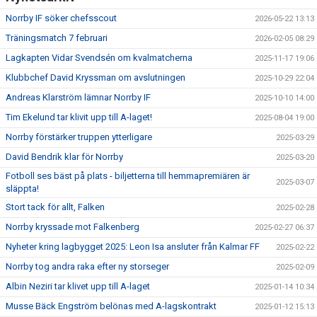
Norrby IF söker chefsscout
2026-05-22 13:13
Träningsmatch 7 februari
2026-02-05 08:29
Lagkapten Vidar Svendsén om kvalmatcherna
2025-11-17 19:06
Klubbchef David Kryssman om avslutningen
2025-10-29 22:04
Andreas Klarström lämnar Norrby IF
2025-10-10 14:00
Tim Ekelund tar klivit upp till A-laget!
2025-08-04 19:00
Norrby förstärker truppen ytterligare
2025-03-29
David Bendrik klar för Norrby
2025-03-20
Fotboll ses bäst på plats - biljetterna till hemmapremiären är
2025-03-07
släppta!
Stort tack för allt, Falken
2025-02-28
Norrby kryssade mot Falkenberg
2025-02-27 06:37
Nyheter kring lagbygget 2025: Leon Isa ansluter från Kalmar FF
2025-02-22
Norrby tog andra raka efter ny storseger
2025-02-09
Albin Neziri tar klivet upp till A-laget
2025-01-14 10:34
Musse Bäck Engström belönas med A-lagskontrakt
2025-01-12 15:13