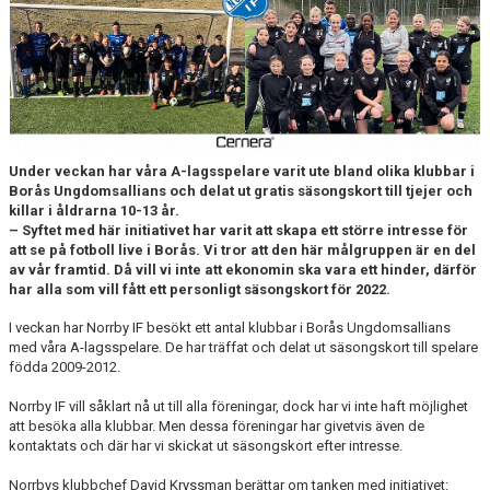
DOKUMENT
BILDARKIV
BILDER 2025
TABELL ETTAN SÖDRA 2025
Under veckan har våra A-lagsspelare varit ute bland olika klubbar i
Borås Ungdomsallians och delat ut gratis säsongskort till tjejer och
killar i åldrarna 10-13 år.
– Syftet med här initiativet har varit att skapa ett större intresse för
att se på fotboll live i Borås. Vi tror att den här målgruppen är en del
av vår framtid. Då vill vi inte att ekonomin ska vara ett hinder, därför
har alla som vill fått ett personligt säsongskort för 2022.
I veckan har Norrby IF besökt ett antal klubbar i Borås Ungdomsallians
med våra A-lagsspelare. De har träffat och delat ut säsongskort till spelare
födda 2009-2012.
Norrby IF vill såklart nå ut till alla föreningar, dock har vi inte haft möjlighet
att besöka alla klubbar. Men dessa föreningar har givetvis även de
kontaktats och där har vi skickat ut säsongskort efter intresse.
Norrbys klubbchef David Kryssman berättar om tanken med initiativet: