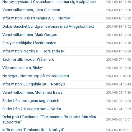
Norrby kryssade i Oskarshamn - närmar sig kvalplatsen
2024-08-18 11:30
Varmt välkommen, Liam Olausson
2024-08-17 10:00
Inför match: Oskarshamns AIK – Norrby IF
2024-08-16 18:22
Oskar Gaschet Lundgren belönas med A-lagskontrakt
2024-08-16 13:02
Varmt välkommen, Mark Gorgos
2024-08-13 17:08
Ricky matchhjälte i återkomsten
2024-08-13 11:10
Inför match: Norrby IF – Torslanda IK
2024-08-11 19:00
Tack för allt, Teodor Wålemark
2024-08-07 14:00
Välkommen hem, Ricky!
2024-08-06 18:00
Ny seger - Norrby upp på en tredjeplats
2024-08-06 08:00
Inför match: Ljungskile SK – Norrby IF
2024-08-04 18:44
Varmt välkommen, Mohamed Bawa
2024-08-03 17:36
Bilder från lördagens segermatch
2024-07-29 12:05
Bilder från 2-0-segern mot J-Södra
2024-07-24 15:59
Delat pott i Torslanda: "Tacksamma för stödet från våra
2024-06-20 12:01
supportrar"
Inför match: Torslanda IK – Norrby IF
2024-06-18 20:57