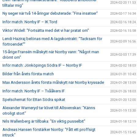
2024-02-20 11:53
tilltalar mig"
Ny seger när två 14-åringar debuterade: "Fina insatser"
2024-02-17 16:34
Inför match: Norrby IF – IK Tord
2024-02-16 18:24
Viktor Widell: "Fortsätta med det vi har pratat om"
2024-02-16 15:58
Lendi Haziraj belönas med A-lagskontrakt: "Tacksam för
2024-02-09 16:56
förtroendet""
15-årige Fransén målskytt när Norrby vann: "Något man
2024-02-03 17:39
drömt om"
Inför match: Jönköpings Södra IF – Norrby IF
2024-02-02 18:03
Bilder från årets första match
2024-01-31 10:43
Max Andersson årets första målskytt när Norrby kryssade
2024-01-28 13:09
Inför match: Norrby IF – Tvååkers IF
2024-01-26 18:03
Spelschemat för Ettan Södra spikat
2024-01-20 12:00
Alexander Warneryd tar klivet till Allsvenskan: "Känns
2024-01-19 13:30
otroligt stort"
Nils Wallenberg är tillbaka: "En viktig pusselbit"
2024-01-18 12:19
Andreas Hansen förstärker Norrby: "Fått ett proffsigt
2024-01-15 15:45
intryck"