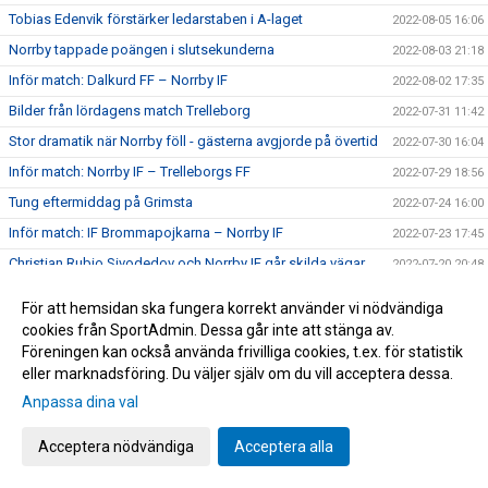
Tobias Edenvik förstärker ledarstaben i A-laget
2022-08-05 16:06
Norrby tappade poängen i slutsekunderna
2022-08-03 21:18
Inför match: Dalkurd FF – Norrby IF
2022-08-02 17:35
Bilder från lördagens match Trelleborg
2022-07-31 11:42
Stor dramatik när Norrby föll - gästerna avgjorde på övertid
2022-07-30 16:04
Inför match: Norrby IF – Trelleborgs FF
2022-07-29 18:56
Tung eftermiddag på Grimsta
2022-07-24 16:00
Inför match: IF Brommapojkarna – Norrby IF
2022-07-23 17:45
Christian Rubio Sivodedov och Norrby IF går skilda vägar
2022-07-20 20:48
Bilder från tisdagens 1-1-match mot J-Södra
2022-07-19 23:21
För att hemsidan ska fungera korrekt använder vi nödvändiga
Delad pott på Borås Arena
2022-07-19 21:16
cookies från SportAdmin. Dessa går inte att stänga av.
Föreningen kan också använda frivilliga cookies, t.ex. för statistik
Inför match: Norrby IF – Jönköpings Södra IF
2022-07-18 18:52
eller marknadsföring. Du väljer själv om du vill acceptera dessa.
Jaheem Burke och Victor Karlsson ansluter på lån
2022-07-18 16:08
Anpassa dina val
Norrby ställs mot Lunds BK i Svenska Cupen
2022-07-12 07:00
Bilder från lördagens segermatch
Acceptera nödvändiga
Acceptera alla
2022-07-10 18:51
Ny hemmaseger - Anton Wede målskytt igen
2022-07-09 22:30