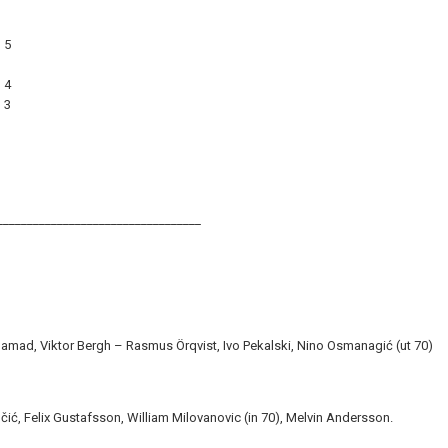
5
4
3
__________________________________
amad, Viktor Bergh – Rasmus Örqvist, Ivo Pekalski, Nino Osmanagić (ut 70)
čić, Felix Gustafsson, William Milovanovic (in 70), Melvin Andersson.