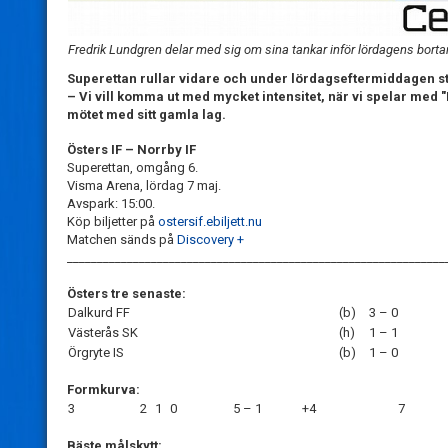
Fredrik Lundgren delar med sig om sina tankar inför lördagens borta
Superettan rullar vidare och under lördagseftermiddagen st
– Vi vill komma ut med mycket intensitet, när vi spelar med "N
mötet med sitt gamla lag.
Östers IF – Norrby IF
Superettan, omgång 6.
Visma Arena, lördag 7 maj.
Avspark: 15:00.
Köp biljetter på
ostersif.ebiljett.nu
Matchen sänds på
Discovery +
_______________________________________________________________
Östers tre senaste:
Dalkurd FF
(b)
3 – 0
Västerås SK
(h)
1 – 1
Örgryte IS
(b)
1 – 0
Formkurva:
3
2
1
0
5 – 1
+4
7
Bäste målskytt: