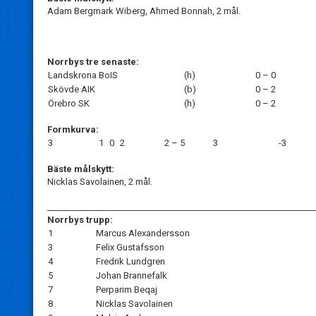
Adam Bergmark Wiberg, Ahmed Bonnah, 2 mål.
Norrbys tre senaste:
Landskrona BoIS
(h)
0 – 0
Skövde AIK
(b)
0 – 2
Örebro SK
(h)
0 – 2
Formkurva:
3
1
0
2
2 – 5
3
-3
Bäste målskytt:
Nicklas Savolainen, 2 mål.
_______________________________________________________________
Norrbys trupp:
1
Marcus Alexandersson
3
Felix Gustafsson
4
Fredrik Lundgren
5
Johan Brannefalk
7
Perparim Beqaj
8
Nicklas Savolainen