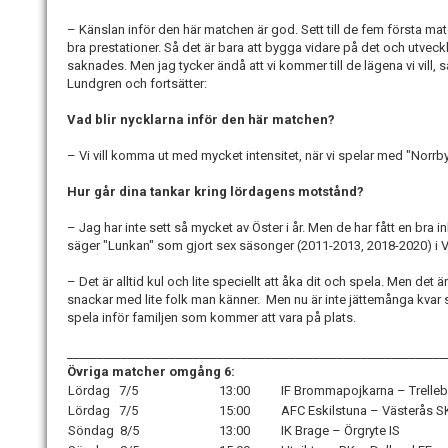
– Känslan inför den här matchen är god. Sett till de fem första ma
bra prestationer. Så det är bara att bygga vidare på det och utvec
saknades. Men jag tycker ändå att vi kommer till de lägena vi vill
Lundgren och fortsätter:
Vad blir nycklarna inför den här matchen?
– Vi vill komma ut med mycket intensitet, när vi spelar med "Norrby-i
Hur går dina tankar kring lördagens motstånd?
– Jag har inte sett så mycket av Öster i år. Men de har fått en bra i
säger "Lunkan" som gjort sex säsonger (2011-2013, 2018-2020) i V
– Det är alltid kul och lite speciellt att åka dit och spela. Men de
snackar med lite folk man känner. Men nu är inte jättemånga kvar se
spela inför familjen som kommer att vara på plats.
_______________________________________________________________
Övriga matcher omgång 6:
Lördag 7/5
13:00
IF Brommapojkarna – Trelle
Lördag 7/5
15:00
AFC Eskilstuna – Västerås S
Söndag 8/5
13:00
IK Brage – Örgryte IS