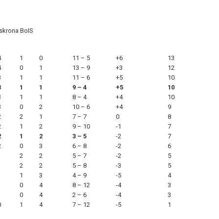
skrona BoIS
4
1
0
11 – 5
+6
13
4
0
1
13 – 9
+3
12
3
1
1
11 – 6
+5
10
3
1
1
9 – 4
+5
10
3
1
1
8 – 4
+4
10
3
0
2
10 – 6
+4
9
2
2
1
7 – 7
0
8
2
1
2
9 – 10
-1
7
2
1
2
3 – 5
-2
7
2
0
3
6 – 8
-2
6
1
2
2
5 – 7
-2
5
1
2
2
5 – 8
-3
5
1
1
3
4 – 9
-5
4
1
0
4
8 – 12
-4
3
1
0
4
2 – 6
-4
3
0
1
4
7 – 12
-5
1