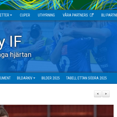
JETTER
CUPER
UTHYRNING
VÅRA PARTNERS
BLI PARTN
y IF
ga hjärtan
KUMENT
BILDARKIV
BILDER 2025
TABELL ETTAN SÖDRA 2025
<
>