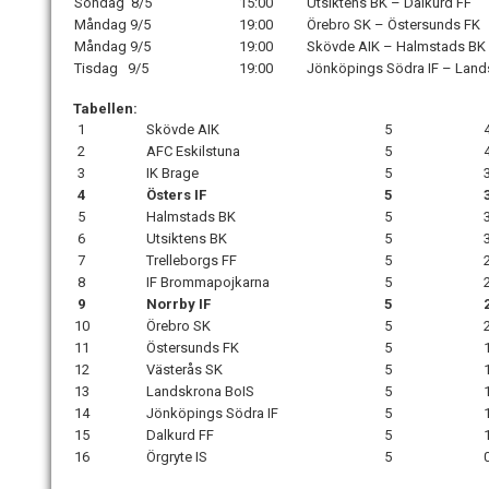
Söndag 8/5
15:00
Utsiktens BK – Dalkurd FF
Måndag 9/5
19:00
Örebro SK – Östersunds FK
Måndag 9/5
19:00
Skövde AIK – Halmstads BK
Tisdag 9/5
19:00
Jönköpings Södra IF – Land
Tabellen:
1
Skövde AIK
5
2
AFC Eskilstuna
5
3
IK Brage
5
4
Östers IF
5
5
Halmstads BK
5
6
Utsiktens BK
5
7
Trelleborgs FF
5
8
IF Brommapojkarna
5
9
Norrby IF
5
10
Örebro SK
5
11
Östersunds FK
5
12
Västerås SK
5
13
Landskrona BoIS
5
14
Jönköpings Södra IF
5
15
Dalkurd FF
5
16
Örgryte IS
5