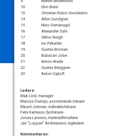
9
Melvin Andersson
10
Ekin Bulut
13
Christian Rubio Sivodedov
14
Albin Sundgren
15
Nino Osmanagić
16
Alexander Salo
17
Viktor Bergh
18
Ivo Pekalski
19
Gustav Broman
20
Bubacarr Jobe
21
Anton Wede
22
Gustav Berggren
23
Anton Cajtoft
Ledare:
Mak Lind,
manager.
Marcus Översjö
, assisterande tränare
Rikard Jokinen,
målvaktstränare
Felix Karlsson
, fystränare
Jonas Larsson
, materialförvaltare
Jan "Loppan" Andreasson
, lagledare.
Kommentaren: