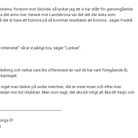
tcherna, förutom mot Skövde, så tycker jag att vi har stått för genomgående
kla det ännu mer. Senast mot Landskrona var det det där sista som
, så det är bara att trumma på så kommer resultaten att komma. säger Fredrik
ntensitet" så är vi jäkligt bra, säger "Lunkan".
nledning och verkar vara lite offensivare än vad de har varit föregående år,
äxjölaget.
t är inget man tänker på under matchen, det är mest innan och efter man
dan min tid i klubben. Men som sagt, det ska bli roligt att åka till Växjö och
__________________________________
borgs FF
K