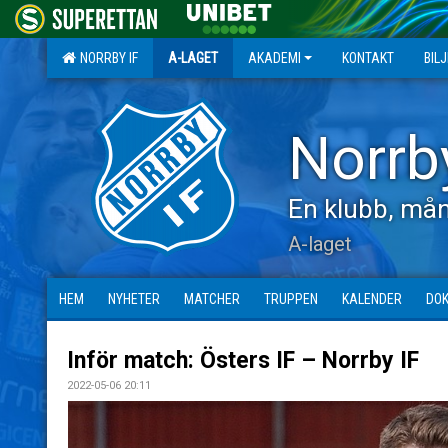
NORRBY IF
A-LAGET
AKADEMI
KONTAKT
BIL
Norrb
En klubb, mån
A-laget
HEM
NYHETER
MATCHER
TRUPPEN
KALENDER
DO
Inför match: Östers IF – Norrby IF
2022-05-06 20:11