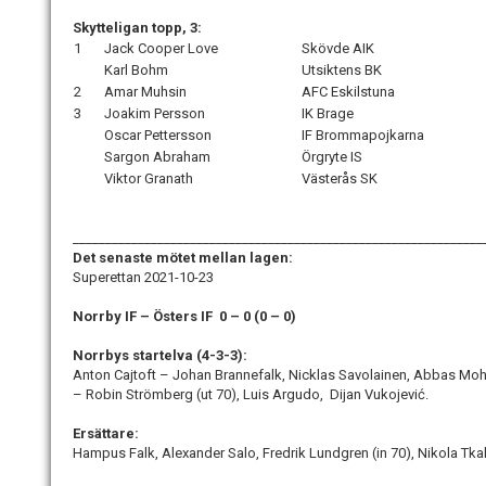
Skytteligan topp, 3:
1
Jack Cooper Love
Skövde AIK
Karl Bohm
Utsiktens BK
2
Amar Muhsin
AFC Eskilstuna
3
Joakim Persson
IK Brage
Oscar Pettersson
IF Brommapojkarna
Sargon Abraham
Örgryte IS
Viktor Granath
Västerås SK
_______________________________________________________________
Det senaste mötet mellan lagen:
Superettan 2021-10-23
Norrby IF – Östers IF 0 – 0 (0
– 0)
Norrbys startelva (4-3-3):
Anton Cajtoft – Johan Brannefalk, Nicklas Savolainen, Abbas Moh
– Robin Strömberg (ut 70), Luis Argudo, Dijan Vukojević.
Ersättare:
Hampus Falk, Alexander Salo, Fredrik Lundgren (in 70), Nikola Tkal