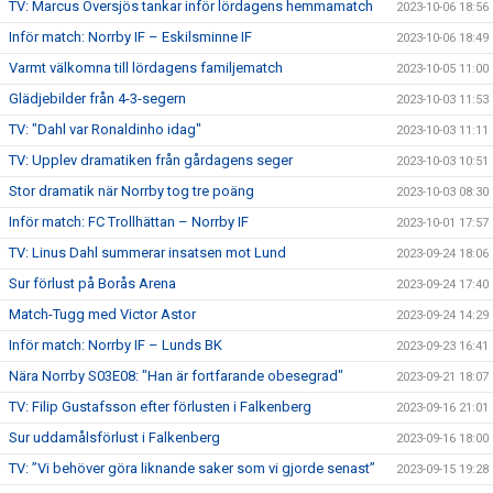
TV: Marcus Översjös tankar inför lördagens hemmamatch
2023-10-06 18:56
Inför match: Norrby IF – Eskilsminne IF
2023-10-06 18:49
Varmt välkomna till lördagens familjematch
2023-10-05 11:00
Glädjebilder från 4-3-segern
2023-10-03 11:53
TV: "Dahl var Ronaldinho idag"
2023-10-03 11:11
TV: Upplev dramatiken från gårdagens seger
2023-10-03 10:51
Stor dramatik när Norrby tog tre poäng
2023-10-03 08:30
Inför match: FC Trollhättan – Norrby IF
2023-10-01 17:57
TV: Linus Dahl summerar insatsen mot Lund
2023-09-24 18:06
Sur förlust på Borås Arena
2023-09-24 17:40
Match-Tugg med Victor Astor
2023-09-24 14:29
Inför match: Norrby IF – Lunds BK
2023-09-23 16:41
Nära Norrby S03E08: "Han är fortfarande obesegrad"
2023-09-21 18:07
TV: Filip Gustafsson efter förlusten i Falkenberg
2023-09-16 21:01
Sur uddamålsförlust i Falkenberg
2023-09-16 18:00
TV: ”Vi behöver göra liknande saker som vi gjorde senast”
2023-09-15 19:28