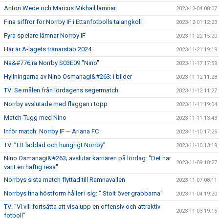
Anton Wede och Marcus Mikhail lämnar
2023-12-04 08:07
Fina siffror för Norrby IF i Ettanfotbolls talangkoll
2023-12-01 12:23
Fyra spelare lämnar Norrby IF
2023-11-22 15:20
Här är A-lagets tränarstab 2024
2023-11-21 19:19
Na&#776;ra Norrby S03E09 "Nino"
2023-11-17 17:59
Hyllningarna av Nino Osmanagi&#263; i bilder
2023-11-12 11:28
TV: Se målen från lördagens segermatch
2023-11-12 11:27
Norrby avslutade med flaggan i topp
2023-11-11 19:04
Match-Tugg med Nino
2023-11-11 13:43
Inför match: Norrby IF – Ariana FC
2023-11-10 17:25
TV: ”Ett laddad och hungrigt Norrby”
2023-11-10 13:19
Nino Osmanagi&#263; avslutar karriären på lördag: "Det har
2023-11-09 18:27
varit en häftig resa"
Norrbys sista match flyttad till Ramnavallen
2023-11-07 08:11
Norrbys fina höstform håller i sig: " Stolt över grabbarna"
2023-11-04 19:20
TV: ”Vi vill fortsätta att visa upp en offensiv och attraktiv
2023-11-03 19:15
fotboll”