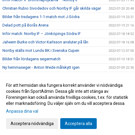
2022-07-23 17:45
Christian Rubio Sivodedov och Norrby IF går skilda vägar
2022-07-20 20:48
Bilder från tisdagens 1-1-match mot J-Södra
2022-07-19 23:21
Delad pott på Borås Arena
2022-07-19 21:16
Inför match: Norrby IF – Jönköpings Södra IF
2022-07-18 18:52
Jaheem Burke och Victor Karlsson ansluter på lån
2022-07-18 16:08
Norrby ställs mot Lunds BK i Svenska Cupen
2022-07-12 07:00
Bilder från lördagens segermatch
2022-07-10 18:51
Ny hemmaseger - Anton Wede målskytt igen
2022-07-09 22:30
Inför match: Norrby IF – Västerås SK
2022-07-09 07:40
Stolpe ut i Skåne - Norrby utan poäng trots massiv press på
För att hemsidan ska fungera korrekt använder vi nödvändiga
2022-07-05 13:10
slutet
cookies från SportAdmin. Dessa går inte att stänga av.
Föreningen kan också använda frivilliga cookies, t.ex. för statistik
Inför match: Trelleborgs FF – Norrby IF
2022-07-03 19:42
eller marknadsföring. Du väljer själv om du vill acceptera dessa.
Bilder från tisdagens 2-0-seger
2022-06-29 14:29
Anpassa dina val
TV: Upplev glädjen efter slutsignalen
2022-06-29 14:25
Max Olsson: "Känns overkligt bra"
2022-06-29 13:59
Acceptera nödvändiga
Acceptera alla
TV: Se målen som gav tre poäng
2022-06-29 13:43