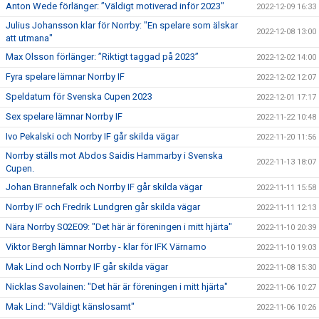
Anton Wede förlänger: ”Väldigt motiverad inför 2023"
2022-12-09 16:33
Julius Johansson klar för Norrby: "En spelare som älskar
2022-12-08 13:00
att utmana"
Max Olsson förlänger: ”Riktigt taggad på 2023”
2022-12-02 14:00
Fyra spelare lämnar Norrby IF
2022-12-02 12:07
Speldatum för Svenska Cupen 2023
2022-12-01 17:17
Sex spelare lämnar Norrby IF
2022-11-22 10:48
Ivo Pekalski och Norrby IF går skilda vägar
2022-11-20 11:56
Norrby ställs mot Abdos Saidis Hammarby i Svenska
2022-11-13 18:07
Cupen.
Johan Brannefalk och Norrby IF går skilda vägar
2022-11-11 15:58
Norrby IF och Fredrik Lundgren går skilda vägar
2022-11-11 12:13
Nära Norrby S02E09: "Det här är föreningen i mitt hjärta"
2022-11-10 20:39
Viktor Bergh lämnar Norrby - klar för IFK Värnamo
2022-11-10 19:03
Mak Lind och Norrby IF går skilda vägar
2022-11-08 15:30
Nicklas Savolainen: "Det här är föreningen i mitt hjärta"
2022-11-06 10:27
Mak Lind: "Väldigt känslosamt"
2022-11-06 10:26