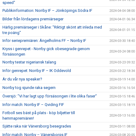
speed"
Publikinformation: Norrby IF – Jönköpings Södra IF
2024-04-04 08:00
Bilder från lördagens premiärseger
2024-04-01 06:34
Härlig premiärseger i Skåne: "Riktigt skönt att inleda med
2024-04-01 01:15
tre poäng"
Inför seriepremiären: Ängelholms FF – Norrby IF
2024-03-30 18:40
Kryss i genrepet - Norrby gick obesegrade genom
2024-03-24 08:00
försäsongen
Norrby testar nigeriansk talang
2024-03-23 09:32
Inför genrepet: Norrby IF – IK Oddevold
2024-03-22 18:34
Är du vår nya speaker?
2024-03-19 14:00
Norrby tog sjunde raka segern
2024-03-16 16:54
Översjö: "Vi har lagt upp försäsongen i lite olika faser"
2024-03-15 18:46
Inför match: Norrby IF – Qviding FIF
2024-03-15 18:19
Fotboll ses bäst på plats - köp biljetter till
2024-03-13 16:00
hemmapremiären!
Sjätte raka när Vänersborg besegrades
2024-03-11 08:00
Inför match: Norrby – Vänersborgs IF
2024-03-08 20:05