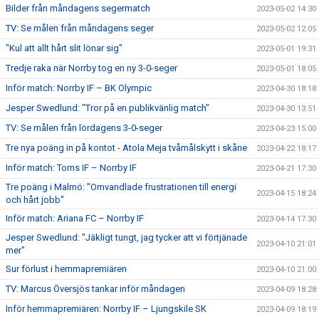
Bilder från måndagens segermatch
2023-05-02 14:30
TV: Se målen från måndagens seger
2023-05-02 12:05
"Kul att allt hårt slit lönar sig"
2023-05-01 19:31
Tredje raka när Norrby tog en ny 3-0-seger
2023-05-01 18:05
Inför match: Norrby IF – BK Olympic
2023-04-30 18:18
Jesper Swedlund: "Tror på en publikvänlig match"
2023-04-30 13:51
TV: Se målen från lördagens 3-0-seger
2023-04-23 15:00
Tre nya poäng in på kontot - Atola Meja tvåmålskytt i skåne
2023-04-22 18:17
Inför match: Torns IF – Norrby IF
2023-04-21 17:30
Tre poäng i Malmö: "Omvandlade frustrationen till energi
2023-04-15 18:24
och hårt jobb"
Inför match: Ariana FC – Norrby IF
2023-04-14 17:30
Jesper Swedlund: "Jäkligt tungt, jag tycker att vi förtjänade
2023-04-10 21:01
mer"
Sur förlust i hemmapremiären
2023-04-10 21:00
TV: Marcus Översjös tankar inför måndagen
2023-04-09 18:28
Inför hemmapremiären: Norrby IF – Ljungskile SK
2023-04-09 18:19