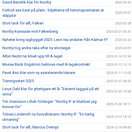
David Bendrik klar för Norrby
2025-03-20
Fotboll ses bäst på plats - biljetterna till hemmapremiären är
2025-03-07
släppta!
Stort tack för allt, Falken
2025-02-28
Norrby kryssade mot Falkenberg
2025-02-27 06:37
Nyheter kring lagbygget 2025: Leon Isa ansluter från Kalmar FF
2025-02-22
Norrby tog andra raka efter ny storseger
2025-02-09
Albin Neziri tar klivet upp till A-laget
2025-01-14 10:34
Musse Bäck Engström belönas med A-lagskontrakt
2025-01-12 15:13
Pavel Aso klar som ny assisterande tränare
2025-01-11 13:03
Träningsstart 2025
2025-01-07 06:00
Linus Dahl klar för ytterligare ett år "Extremt taggad på att
2025-01-05 10:58
vinna"
Tim Svensson Lillvik förlänger: "Norrby IF är klubben jag
2025-01-04 18:11
brinner för"
Tobias Linderoth ny huvudtränare i Norrby IF: "En härlig
2024-12-19 18:10
utmaning"
Stort tack för allt, Marcus Översjö
2024-12-18 08:00