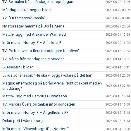
TV: Se målen från måndagens trepoängare
2023-08-22 13:09
Måndagens 4-1-seger i bilder
2023-08-22 09:09
TV: "En fantastisk känsla"
2023-08-22 08:40
Ny storseger hemma på Borås Arena
2023-08-21 22:54
Match-Tugg med Alexander Warneryd
2023-08-21 17:54
Inför match: Norrby IF – Ahlafors IF
2023-08-20 16:22
TV: "Vi behöver ta flera trepoängare framöver"
2023-08-18 17:33
TV: Målen från söndagens storseger
2023-08-14 12:31
6-0-segern i bilder
2023-08-14 10:41
Julius Johansson: "Nu ska vi bygga vidare på det här"
2023-08-13 22:58
Magisk eftermiddag på Borås Arena: "Riktigt skönt med en
2023-08-13 22:56
urladdning"
Match-Tugg med Hampus Gustafsson
2023-08-13 15:14
TV: Marcus Översjös tankar inför söndagen
2023-08-12 15:38
Inför match: Norrby IF – Ängelholms FF
2023-08-12 15:18
Delad pott i Vänersborg
2023-08-05 18:13
Inför match: Vänersborgs IF – Norrby IF
2023-08-04 19:20