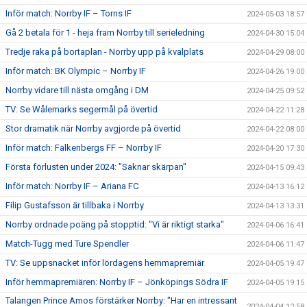
Inför match: Norrby IF – Torns IF
2024-05-03 18:57
Gå 2 betala för 1 - heja fram Norrby till serieledning
2024-04-30 15:04
Tredje raka på bortaplan - Norrby upp på kvalplats
2024-04-29 08:00
Inför match: BK Olympic – Norrby IF
2024-04-26 19:00
Norrby vidare till nästa omgång i DM
2024-04-25 09:52
TV: Se Wålemarks segermål på övertid
2024-04-22 11:28
Stor dramatik när Norrby avgjorde på övertid
2024-04-22 08:00
Inför match: Falkenbergs FF – Norrby IF
2024-04-20 17:30
Första förlusten under 2024: "Saknar skärpan"
2024-04-15 09:43
Inför match: Norrby IF – Ariana FC
2024-04-13 16:12
Filip Gustafsson är tillbaka i Norrby
2024-04-13 13:31
Norrby ordnade poäng på stopptid: "Vi är riktigt starka"
2024-04-06 16:41
Match-Tugg med Ture Spendler
2024-04-06 11:47
TV: Se uppsnacket inför lördagens hemmapremiär
2024-04-05 19:47
Inför hemmapremiären: Norrby IF – Jönköpings Södra IF
2024-04-05 19:15
Talangen Prince Amos förstärker Norrby: "Har en intressant
2024-04-04 12:58