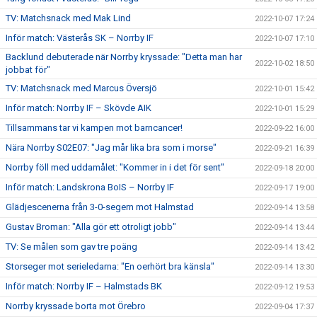
TV: Matchsnack med Mak Lind
2022-10-07 17:24
Inför match: Västerås SK – Norrby IF
2022-10-07 17:10
Backlund debuterade när Norrby kryssade: "Detta man har
2022-10-02 18:50
jobbat för"
TV: Matchsnack med Marcus Översjö
2022-10-01 15:42
Inför match: Norrby IF – Skövde AIK
2022-10-01 15:29
Tillsammans tar vi kampen mot barncancer!
2022-09-22 16:00
Nära Norrby S02E07: "Jag mår lika bra som i morse"
2022-09-21 16:39
Norrby föll med uddamålet: "Kommer in i det för sent"
2022-09-18 20:00
Inför match: Landskrona BoIS – Norrby IF
2022-09-17 19:00
Glädjescenerna från 3-0-segern mot Halmstad
2022-09-14 13:58
Gustav Broman: "Alla gör ett otroligt jobb"
2022-09-14 13:44
TV: Se målen som gav tre poäng
2022-09-14 13:42
Storseger mot serieledarna: "En oerhört bra känsla"
2022-09-14 13:30
Inför match: Norrby IF – Halmstads BK
2022-09-12 19:53
Norrby kryssade borta mot Örebro
2022-09-04 17:37