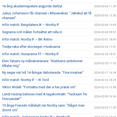
16-årig akademispelare avgjorde derbyt
2024-03-06 11:39
Julius Johansson får chansen i Allsvenskan: "Jättekul att få
2024-03-05 13:30
chansen"
Inför match: Bergdalens IK – Norrby IF
2024-03-04 19:09
Segrarna och målen fortsätter att rulla in
2024-03-03 09:57
Inför match: Norrby IF – BK Astrio
2024-03-01 18:09
Tredje raka efter storseger i Huskvarna
2024-02-24 17:01
Inför match: Husqvarna FF – Norrby IF
2024-02-23 18:51
Elvin Tahami ny målvakstränare: "Klubbens ambitioner
2024-02-20 11:53
tilltalar mig"
Ny seger när två 14-åringar debuterade: "Fina insatser"
2024-02-17 16:34
Inför match: Norrby IF – IK Tord
2024-02-16 18:24
Viktor Widell: "Fortsätta med det vi har pratat om"
2024-02-16 15:58
Lendi Haziraj belönas med A-lagskontrakt: "Tacksam för
2024-02-09 16:56
förtroendet""
15-årige Fransén målskytt när Norrby vann: "Något man
2024-02-03 17:39
drömt om"
Inför match: Jönköpings Södra IF – Norrby IF