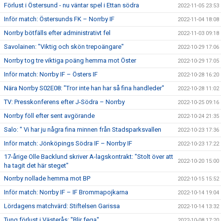
Förlust i Östersund - nu väntar spel i Ettan södra
2022-11-05 23:53
Inför match: Östersunds FK – Norrby IF
2022-11-04 18:08
Norrby bötfälls efter administrativt fel
2022-11-03 09:18
Savolainen: "Viktig och skön trepoängare"
2022-10-29 17:06
Norrby tog tre viktiga poäng hemma mot Öster
2022-10-29 17:05
Inför match: Norrby IF – Östers IF
2022-10-28 16:20
Nära Norrby S02E08: "Tror inte han har så fina handleder"
2022-10-28 11:02
TV: Presskonferens efter J-Södra – Norrby
2022-10-25 09:16
Norrby föll efter sent avgörande
2022-10-24 21:35
Salo: " Vi har ju några fina minnen från Stadsparksvallen
2022-10-23 17:36
Inför match: Jönköpings Södra IF – Norrby IF
2022-10-23 17:22
17-årige Olle Backlund skriver A-lagskontrakt: "Stolt över att
2022-10-20 15:00
ha tagit det här steget"
Norrby nollade hemma mot BP
2022-10-15 15:52
Inför match: Norrby IF – IF Brommapojkarna
2022-10-14 19:04
Lördagens matchvärd: Stiftelsen Garissa
2022-10-14 13:32
Tung förlust i Västerås: "Blir fega"
2022-10-08 17:20