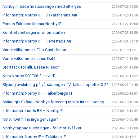
Norrby inledde höstsäsongen med ett kryss
2023-07-29 20:00
Inför match: Norrby IF – Oskarshamns AIK
2023-07-28 19:50
Pontus Eriksson lämnar Norrby IF
2023-07-27 19:00
Komfortabel seger inför omstarten
2023-07-23 15:50
Inför match: Norrby IF – Herrestads AIF
2023-07-21 21:10
Varmt välkommen, Filip Gustafsson
2023-07-18 12:51
Varmt välkommen, Linus Dahl
2023-07-17 15:50
Stort tack för allt, Lasse Nilsson
2023-07-04 11:00
Nära Norrby S03E06: "Halvtid"
2023-06-27 17:32
Blytung avslutning på vårsäsongen: "Vi faller ihop efter 0-2"
2023-06-21 21:40
Inför match: Norrby IF – Falkenbergs FF
2023-06-20 18:07
Svängigt i Skåne - Norrbys forcering räckte inte till poäng
2023-06-18 10:30
Inför match: Lunds BK – Norrby IF
2023-06-16 16:32
Nino: "Det finns inga genvägar"
2023-06-10 20:48
Norrby tappade ledningen - föll mot Tvååker
2023-06-10 19:00
Inför match: Norrby IF – Tvååkers IF
2023-06-09 19:21