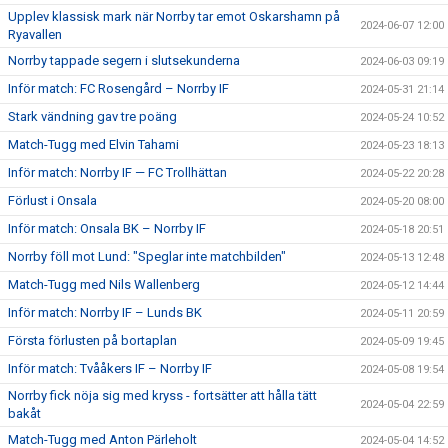
Upplev klassisk mark när Norrby tar emot Oskarshamn på
2024-06-07 12:00
Ryavallen
Norrby tappade segern i slutsekunderna
2024-06-03 09:19
Inför match: FC Rosengård – Norrby IF
2024-05-31 21:14
Stark vändning gav tre poäng
2024-05-24 10:52
Match-Tugg med Elvin Tahami
2024-05-23 18:13
Inför match: Norrby IF — FC Trollhättan
2024-05-22 20:28
Förlust i Onsala
2024-05-20 08:00
Inför match: Onsala BK – Norrby IF
2024-05-18 20:51
Norrby föll mot Lund: "Speglar inte matchbilden"
2024-05-13 12:48
Match-Tugg med Nils Wallenberg
2024-05-12 14:44
Inför match: Norrby IF – Lunds BK
2024-05-11 20:59
Första förlusten på bortaplan
2024-05-09 19:45
Inför match: Tvååkers IF – Norrby IF
2024-05-08 19:54
Norrby fick nöja sig med kryss - fortsätter att hålla tätt
2024-05-04 22:59
bakåt
Match-Tugg med Anton Pärleholt
2024-05-04 14:52