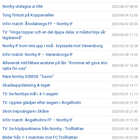
Norrby utslagna ur DM
2023-06-07 08:00
Tung förlust på Kopparvallen
2023-06-04 12:00
Inför match: Åtvidabergs FF – Norrby IF
2023-06-02 20:00
TV: "Höga toppar och en del djupa dalar, vi måste höja vår
2023-06-02 11:12
lägstanivå"
Norrby IF kom inte upp i nivå - kryssade mot Vänersborg
2023-05-29 23:28
Inför match: Norrby IF – Vänersborgs IF
2023-05-28 19:25
Allsvensk mittfältare ansluter på lån: "Kommer att göra stor
2023-05-27 16:00
nytta för oss"
Nära Norrby S03E05: "Savvo"
2023-05-25 15:28
Skadeuppdatering A-laget
2023-05-22 14:17
TV: Se Norrbys mål i 4-1-segern
2023-05-21 11:13
TV: Upplev glädjen efter segern i Ängelholm
2023-05-20 21:50
Skön trepoängare i Skåne
2023-05-20 21:45
Inför match: Ängelholms FF – Norrby IF
2023-05-19 19:35
TV: Se höjdpunkterna från Norrby - Trollhättan
2023-05-18 12:38
Bilder från 1-1-matchen mot FC Trollhättan
2023-05-18 07:00