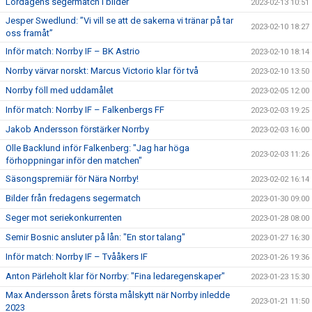
Lördagens segermatch i bilder
2023-02-13 10:51
Jesper Swedlund: ”Vi vill se att de sakerna vi tränar på tar
2023-02-10 18:27
oss framåt”
Inför match: Norrby IF – BK Astrio
2023-02-10 18:14
Norrby värvar norskt: Marcus Victorio klar för två
2023-02-10 13:50
Norrby föll med uddamålet
2023-02-05 12:00
Inför match: Norrby IF – Falkenbergs FF
2023-02-03 19:25
Jakob Andersson förstärker Norrby
2023-02-03 16:00
Olle Backlund inför Falkenberg: "Jag har höga
2023-02-03 11:26
förhoppningar inför den matchen"
Säsongspremiär för Nära Norrby!
2023-02-02 16:14
Bilder från fredagens segermatch
2023-01-30 09:00
Seger mot seriekonkurrenten
2023-01-28 08:00
Semir Bosnic ansluter på lån: "En stor talang"
2023-01-27 16:30
Inför match: Norrby IF – Tvååkers IF
2023-01-26 19:36
Anton Pärleholt klar för Norrby: "Fina ledaregenskaper"
2023-01-23 15:30
Max Andersson årets första målskytt när Norrby inledde
2023-01-21 11:50
2023