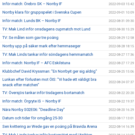
Inför match: Örebro SK – Norrby IF
2022-09-03 15:42
Norrby klara för gruppspelet i Svenska Cupen
2022-09-01 10:09
Inför match: Lunds BK – Norrby IF
2022-08-31 09:30
TV: Mak Lind inför onsdagens cupmatch mot Lund
2022-08-30 15:29
TV: Se målen som gav tre poäng
2022-08-29 12:58
Norrby upp på säker mark efter hemmaseger
2022-08-28 18:15
TV: Mak Linds tankar inför söndagens hemmamatch
2022-08-27 17:36
Inför match: Norrby IF – AFC Eskilstuna
2022-08-27 17:29
Klubbchef David Kryssman: "En Norrbyit ger sig aldrig"
2022-08-25 15:06
Lunkan efter förlusten mot ÖIS: "Vi hade ett väldigt bra
2022-08-24 07:37
snack efter matchen"
TV: Översjös tankar inför tisdagens bortamatch
2022-08-22 20:20
Inför match: Örgryte IS – Norrby IF
2022-08-22 19:37
Nära Norrby S02E06: "Deadline Day"
2022-08-20 16:29
Datum och tider för omgång 25-30
2022-08-17 13:01
Sen kvittering av Wede gav en poäng på Bravida Arena
2022-08-14 16:39
TV: Mak Linds tankar inför bortamötet med Utsikten.