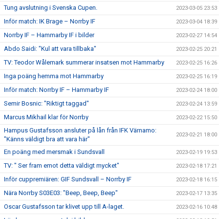
Tung avslutning i Svenska Cupen.
2023-03-05 23:53
Inför match: IK Brage – Norrby IF
2023-03-04 18:39
Norrby IF – Hammarby IF i bilder
2023-02-27 14:54
Abdo Saidi: "Kul att vara tillbaka"
2023-02-25 20:21
TV: Teodor Wålemark summerar insatsen mot Hammarby
2023-02-25 16:26
Inga poäng hemma mot Hammarby
2023-02-25 16:19
Inför match: Norrby IF – Hammarby IF
2023-02-24 18:00
Semir Bosnic: "Riktigt taggad"
2023-02-24 13:59
Marcus Mikhail klar för Norrby
2023-02-22 15:50
Hampus Gustafsson ansluter på lån från IFK Värnamo:
2023-02-21 18:00
"Känns väldigt bra att vara här"
En poäng med mersmak i Sundsvall
2023-02-19 19:53
TV: " Ser fram emot detta väldigt mycket"
2023-02-18 17:21
Inför cuppremiären: GIF Sundsvall – Norrby IF
2023-02-18 16:15
Nära Norrby S03E03: "Beep, Beep, Beep"
2023-02-17 13:35
Oscar Gustafsson tar klivet upp till A-laget.
2023-02-16 10:48