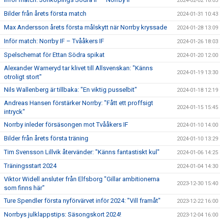
2024-02-02 18:03
Bilder från årets första match
2024-01-31 10:43
Max Andersson årets första målskytt när Norrby kryssade
2024-01-28 13:09
Inför match: Norrby IF – Tvååkers IF
2024-01-26 18:03
Spelschemat för Ettan Södra spikat
2024-01-20 12:00
Alexander Warneryd tar klivet till Allsvenskan: "Känns
2024-01-19 13:30
otroligt stort"
Nils Wallenberg är tillbaka: "En viktig pusselbit"
2024-01-18 12:19
Andreas Hansen förstärker Norrby: "Fått ett proffsigt
2024-01-15 15:45
intryck"
Norrby inleder försäsongen mot Tvååkers IF
2024-01-10 14:00
Bilder från årets första träning
2024-01-10 13:29
Tim Svensson Lillvik återvänder: "Känns fantastiskt kul"
2024-01-06 14:25
Träningsstart 2024
2024-01-04 14:30
Viktor Widell ansluter från Elfsborg "Gillar ambitionerna
2023-12-30 15:40
som finns här"
Ture Spendler första nyförvärvet inför 2024: "Vill framåt"
2023-12-22 16:00
Norrbys julklappstips: Säsongskort 2024!
2023-12-04 16:00