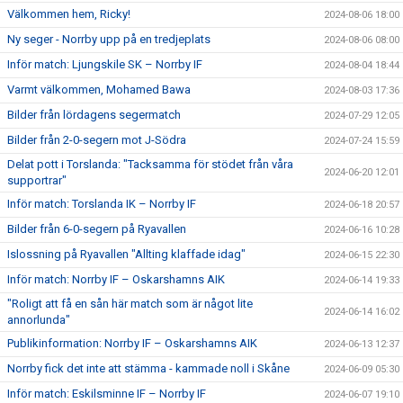
Välkommen hem, Ricky!
2024-08-06 18:00
Ny seger - Norrby upp på en tredjeplats
2024-08-06 08:00
Inför match: Ljungskile SK – Norrby IF
2024-08-04 18:44
Varmt välkommen, Mohamed Bawa
2024-08-03 17:36
Bilder från lördagens segermatch
2024-07-29 12:05
Bilder från 2-0-segern mot J-Södra
2024-07-24 15:59
Delat pott i Torslanda: "Tacksamma för stödet från våra
2024-06-20 12:01
supportrar"
Inför match: Torslanda IK – Norrby IF
2024-06-18 20:57
Bilder från 6-0-segern på Ryavallen
2024-06-16 10:28
Islossning på Ryavallen "Allting klaffade idag"
2024-06-15 22:30
Inför match: Norrby IF – Oskarshamns AIK
2024-06-14 19:33
"Roligt att få en sån här match som är något lite
2024-06-14 16:02
annorlunda"
Publikinformation: Norrby IF – Oskarshamns AIK
2024-06-13 12:37
Norrby fick det inte att stämma - kammade noll i Skåne
2024-06-09 05:30
Inför match: Eskilsminne IF – Norrby IF
2024-06-07 19:10