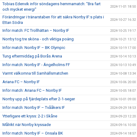
Tobias Edenvik inför söndagens hemmamatch: "Bra fart
2024-11-01 18:50
och mycket energi"
Förändringar i tränarstaben för att säkra Norrby IF:s plats i
2024-10-27 16:32
Ettan Södra
Inför match: FC Trollhättan – Norrby IF
2024-10-25 19:17
Norrby tog tre sköna - och viktiga poäng
2024-10-21 13:12
Inför match: Norrby IF – BK Olympic
2024-10-19 17:00
Tung eftermiddag på Borås Arena
2024-10-14 10:13
Inför match: Norrby IF - Ängelholms FF
2024-10-13 10:49
Varmt välkomna till Samhällsmatchen
2024-10-08 13:34
Ariana FC – Norrby IF
2024-10-06 20:00
Inför match: Ariana FC – Norrby IF
2024-10-05 18:07
Norrby upp på fjärdeplats efter 2-1-seger
2024-10-01 09:00
Inför match: Norrby IF – Tvååkers IF
2024-09-29 18:53
Ytterligare ett kryss: 2-2 i Skåne
2024-09-23 12:20
Målrikt när Norrby kryssade
2024-09-16 10:00
Inför match: Norrby IF – Onsala BK
2024-09-14 18:57