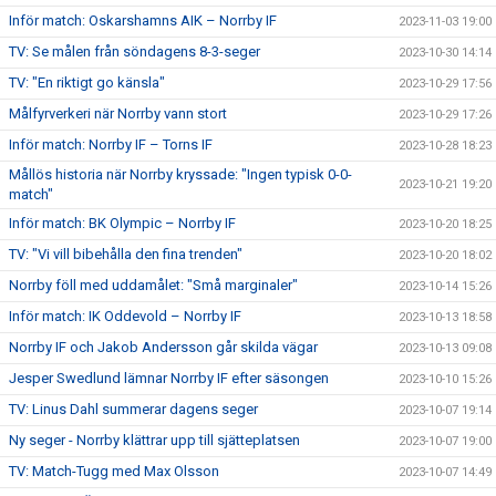
Inför match: Oskarshamns AIK – Norrby IF
2023-11-03 19:00
TV: Se målen från söndagens 8-3-seger
2023-10-30 14:14
TV: "En riktigt go känsla"
2023-10-29 17:56
Målfyrverkeri när Norrby vann stort
2023-10-29 17:26
Inför match: Norrby IF – Torns IF
2023-10-28 18:23
Mållös historia när Norrby kryssade: "Ingen typisk 0-0-
2023-10-21 19:20
match"
Inför match: BK Olympic – Norrby IF
2023-10-20 18:25
TV: "Vi vill bibehålla den fina trenden"
2023-10-20 18:02
Norrby föll med uddamålet: "Små marginaler"
2023-10-14 15:26
Inför match: IK Oddevold – Norrby IF
2023-10-13 18:58
Norrby IF och Jakob Andersson går skilda vägar
2023-10-13 09:08
Jesper Swedlund lämnar Norrby IF efter säsongen
2023-10-10 15:26
TV: Linus Dahl summerar dagens seger
2023-10-07 19:14
Ny seger - Norrby klättrar upp till sjätteplatsen
2023-10-07 19:00
TV: Match-Tugg med Max Olsson
2023-10-07 14:49