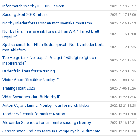
Inför match: Norrby IF – BK Häcken
2023-01-19 20:17
Säsongskort 2023 - ute nu!
2023-01-17 15:00
Norrby inleder försäsongen mot svenska mästarna
2023-01-16 19:13
Norrby lånar in allsvensk forward från AIK: "Har ett brett
2023-01-16 15:00
register"
Spelschemat förr Ettan Södra spikat - Norrby inleder borta
2023-01-12 13:35
mot Ahlafors
Teo Helge tar klivet upp till A-laget: "Väldigt roligt och
2023-01-11 12:55
inspirerande"
Bilder från årets första träning
2023-01-10 10:35
Victor Astor förstärker Norrby IF
2023-01-08 16:31
Träningsstart 2023
2023-01-06 15:26
Vidar Svendsen klar för Norrby IF
2022-12-22 12:56
Anton Cajtoft lämnar Norrby - klar för norsk klubb
2022-12-21 16:28
Teodor Wålemark förstärker Norrby
2022-12-20 10:00
Alexander Salo redo för sin femte säsong i Norrby
2022-12-16 12:31
Jesper Swedlund och Marcus Översjö nya huvudtränare
2022-12-12 18:30