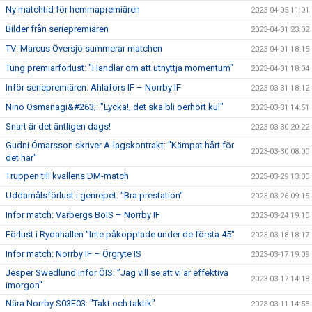
Ny matchtid för hemmapremiären
2023-04-05 11:01
Bilder från seriepremiären
2023-04-01 23:02
TV: Marcus Översjö summerar matchen
2023-04-01 18:15
Tung premiärförlust: "Handlar om att utnyttja momentum"
2023-04-01 18:04
Inför seriepremiären: Ahlafors IF – Norrby IF
2023-03-31 18:12
Nino Osmanagi&#263;: "Lycka!, det ska bli oerhört kul"
2023-03-31 14:51
Snart är det äntligen dags!
2023-03-30 20:22
Gudni Ómarsson skriver A-lagskontrakt: "Kämpat hårt för
2023-03-30 08:00
det här"
Truppen till kvällens DM-match
2023-03-29 13:00
Uddamålsförlust i genrepet: "Bra prestation"
2023-03-26 09:15
Inför match: Varbergs BoIS – Norrby IF
2023-03-24 19:10
Förlust i Rydahallen "Inte påkopplade under de första 45"
2023-03-18 18:17
Inför match: Norrby IF – Örgryte IS
2023-03-17 19:09
Jesper Swedlund inför ÖIS: ”Jag vill se att vi är effektiva
2023-03-17 14:18
imorgon"
Nära Norrby S03E03: "Takt och taktik"
2023-03-11 14:58