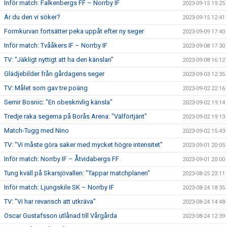
Inför match: Falkenbergs FF – Norrby IF
2023-09-15 19:25
Är du den vi söker?
2023-09-15 12:41
Formkurvan fortsätter peka uppåt efter ny seger
2023-09-09 17:40
Inför match: Tvååkers IF – Norrby IF
2023-09-08 17:30
TV: "Jäkligt nyttigt att ha den känslan"
2023-09-08 16:12
Glädjebilder från gårdagens seger
2023-09-03 12:35
TV: Målet som gav tre poäng
2023-09-02 22:16
Semir Bosnic: "En obeskrivlig känsla"
2023-09-02 19:14
Tredje raka segerna på Borås Arena: "Välförtjänt"
2023-09-02 19:13
Match-Tugg med Nino
2023-09-02 15:43
TV: "Vi måste göra saker med mycket högre intensitet"
2023-09-01 20:05
Inför match: Norrby IF – Åtvidabergs FF
2023-09-01 20:00
Tung kväll på Skarsjövallen: "Tappar matchplanen"
2023-08-25 23:11
Inför match: Ljungskile SK – Norrby IF
2023-08-24 18:35
TV: "Vi har revansch att utkräva"
2023-08-24 14:48
Oscar Gustafsson utlånad till Vårgårda
2023-08-24 12:39