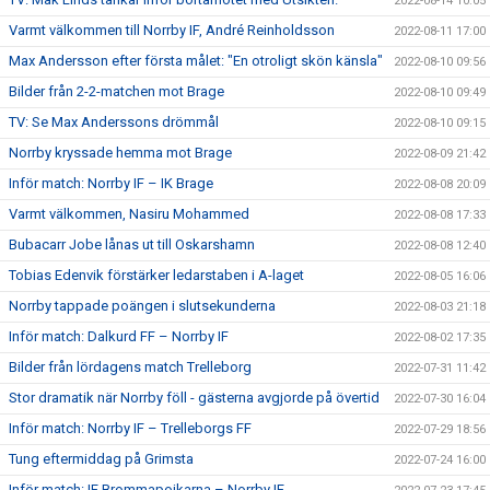
2022-08-14 10:05
Varmt välkommen till Norrby IF, André Reinholdsson
2022-08-11 17:00
Max Andersson efter första målet: "En otroligt skön känsla"
2022-08-10 09:56
Bilder från 2-2-matchen mot Brage
2022-08-10 09:49
TV: Se Max Anderssons drömmål
2022-08-10 09:15
Norrby kryssade hemma mot Brage
2022-08-09 21:42
Inför match: Norrby IF – IK Brage
2022-08-08 20:09
Varmt välkommen, Nasiru Mohammed
2022-08-08 17:33
Bubacarr Jobe lånas ut till Oskarshamn
2022-08-08 12:40
Tobias Edenvik förstärker ledarstaben i A-laget
2022-08-05 16:06
Norrby tappade poängen i slutsekunderna
2022-08-03 21:18
Inför match: Dalkurd FF – Norrby IF
2022-08-02 17:35
Bilder från lördagens match Trelleborg
2022-07-31 11:42
Stor dramatik när Norrby föll - gästerna avgjorde på övertid
2022-07-30 16:04
Inför match: Norrby IF – Trelleborgs FF
2022-07-29 18:56
Tung eftermiddag på Grimsta
2022-07-24 16:00
Inför match: IF Brommapojkarna – Norrby IF