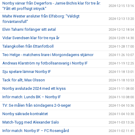
Norrby värvar från Degerfors - Jamie Bichis klar för tre år:
2024-12-15 13:16
"Fått ett proffsigt intryck"
Malte Wester ansluter från Elfsborg: "Väldigt
2024-12-13 13:20
förväntansfull"
Elvin Tahami förlänger sitt avtal
2024-12-12 18:54
Vidar Svendsen klar för tre nya år
2024-12-09 14:30
Talangkollen från Ettanfotboll
2024-11-28 17:00
Teo Helge - matchens lirare i Morgondagens stjärnor
2024-11-26 10:07
Andreas Klarström ny fotbollsansvarig i Norrby IF
2024-11-19 12:25
Sju spelare lämnar Norrby IF
2024-11-18 13:01
Tack för allt, Max Olsson
2024-11-18 10:53
Norrby avslutade 2024 med ett kryss
2024-11-11 08:00
Inför match: Lunds BK – Norrby IF
2024-11-10 08:00
TV: Se målen från söndagens 2-0-seger
2024-11-04 10:36
Norrby säkrade kontraktet
2024-11-04 10:30
Match-Tugg med Alexander Salo
2024-11-03 13:26
Inför match: Norrby IF – FC Rosengård
2024-11-02 11:41