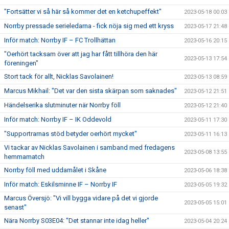
"Fortsätter vi så här så kommer det en ketchupeffekt"
2023-05-18 00:03
Norrby pressade serieledarna - fick nöja sig med ett kryss
2023-05-17 21:48
Inför match: Norrby IF – FC Trollhättan
2023-05-16 20:15
"Oerhört tacksam över att jag har fått tillhöra den här
2023-05-13 17:54
föreningen"
Stort tack för allt, Nicklas Savolainen!
2023-05-13 08:59
Marcus Mikhail: "Det var den sista skärpan som saknades"
2023-05-12 21:51
Händelserika slutminuter när Norrby föll
2023-05-12 21:40
Inför match: Norrby IF – IK Oddevold
2023-05-11 17:30
"Supportrarnas stöd betyder oerhört mycket"
2023-05-11 16:13
Vi tackar av Nicklas Savolainen i samband med fredagens
2023-05-08 13:55
hemmamatch
Norrby föll med uddamålet i Skåne
2023-05-06 18:38
Inför match: Eskilsminne IF – Norrby IF
2023-05-05 19:32
Marcus Översjö: "Vi vill bygga vidare på det vi gjorde
2023-05-05 15:01
senast"
Nära Norrby S03E04: "Det stannar inte idag heller"
2023-05-04 20:24