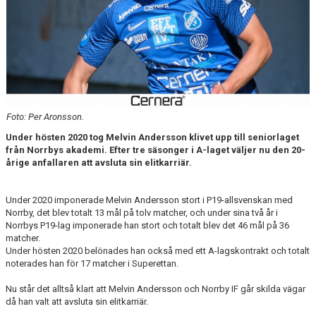
DOKUMENT
BILDARKIV
BILDER 2025
TABELL ETTAN SÖDRA 2025
Foto: Per Aronsson.
Under hösten 2020 tog Melvin Andersson klivet upp till seniorlaget
från Norrbys akademi. Efter tre säsonger i A-laget väljer nu den 20-
årige anfallaren att avsluta sin elitkarriär.
Under 2020 imponerade Melvin Andersson stort i P19-allsvenskan med
Norrby, det blev totalt 13 mål på tolv matcher, och under sina två år i
Norrbys P19-lag imponerade han stort och totalt blev det 46 mål på 36
matcher.
Under hösten 2020 belönades han också med ett A-lagskontrakt och totalt
noterades han för 17 matcher i Superettan.
Nu står det alltså klart att Melvin Andersson och Norrby IF går skilda vägar
då han valt att avsluta sin elitkarriär.