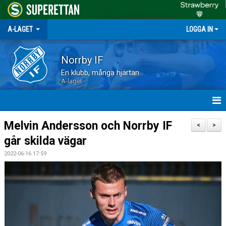
A-LAGET
LOGGA IN
Norrby IF
En klubb, många hjärtan
A-laget
HEM
Melvin Andersson och Norrby IF
<
>
går skilda vägar
NYHETER
2022-06-16 17:59
MATCHER
TRUPPEN
KALENDER