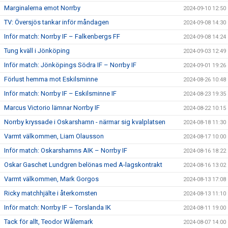
Marginalerna emot Norrby
2024-09-10 12:50
TV: Översjös tankar inför måndagen
2024-09-08 14:30
Inför match: Norrby IF – Falkenbergs FF
2024-09-08 14:24
Tung kväll i Jönköping
2024-09-03 12:49
Inför match: Jönköpings Södra IF – Norrby IF
2024-09-01 19:26
Förlust hemma mot Eskilsminne
2024-08-26 10:48
Inför match: Norrby IF – Eskilsminne IF
2024-08-23 19:35
Marcus Victorio lämnar Norrby IF
2024-08-22 10:15
Norrby kryssade i Oskarshamn - närmar sig kvalplatsen
2024-08-18 11:30
Varmt välkommen, Liam Olausson
2024-08-17 10:00
Inför match: Oskarshamns AIK – Norrby IF
2024-08-16 18:22
Oskar Gaschet Lundgren belönas med A-lagskontrakt
2024-08-16 13:02
Varmt välkommen, Mark Gorgos
2024-08-13 17:08
Ricky matchhjälte i återkomsten
2024-08-13 11:10
Inför match: Norrby IF – Torslanda IK
2024-08-11 19:00
Tack för allt, Teodor Wålemark
2024-08-07 14:00