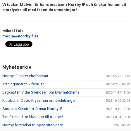
Vi tackar Melvin för hans insatser i Norrby IF och önskar honom ett
stort lycka till med framtida utmaningar!
________________________________________________________________________
__________________________
Mikael Falk
media@norrbyif.se
Nyhetsarkiv
Norrby IF söker chefsscout
2026-05-22 13:13
Träningsmatch 7 februari
2026-02-05 08:29
Lagkapten Vidar Svendsén om kvalmatcherna
2025-11-17 19:06
Klubbchef David Kryssman om avslutningen
2025-10-29 22:04
Andreas Klarström lämnar Norrby IF
2025-10-10 14:00
Tim Ekelund tar klivit upp till A-laget!
2025-08-04 19:00
Norrby förstärker truppen ytterligare
2025-03-29