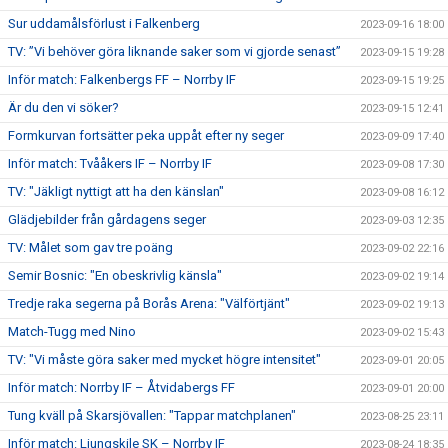
Sur uddamålsförlust i Falkenberg
2023-09-16 18:00
TV: ”Vi behöver göra liknande saker som vi gjorde senast”
2023-09-15 19:28
Inför match: Falkenbergs FF – Norrby IF
2023-09-15 19:25
Är du den vi söker?
2023-09-15 12:41
Formkurvan fortsätter peka uppåt efter ny seger
2023-09-09 17:40
Inför match: Tvååkers IF – Norrby IF
2023-09-08 17:30
TV: "Jäkligt nyttigt att ha den känslan"
2023-09-08 16:12
Glädjebilder från gårdagens seger
2023-09-03 12:35
TV: Målet som gav tre poäng
2023-09-02 22:16
Semir Bosnic: "En obeskrivlig känsla"
2023-09-02 19:14
Tredje raka segerna på Borås Arena: "Välförtjänt"
2023-09-02 19:13
Match-Tugg med Nino
2023-09-02 15:43
TV: "Vi måste göra saker med mycket högre intensitet"
2023-09-01 20:05
Inför match: Norrby IF – Åtvidabergs FF
2023-09-01 20:00
Tung kväll på Skarsjövallen: "Tappar matchplanen"
2023-08-25 23:11
Inför match: Ljungskile SK – Norrby IF
2023-08-24 18:35