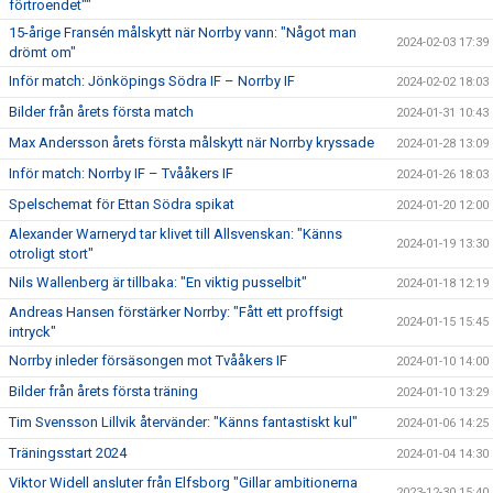
förtroendet""
15-årige Fransén målskytt när Norrby vann: "Något man
2024-02-03 17:39
drömt om"
Inför match: Jönköpings Södra IF – Norrby IF
2024-02-02 18:03
Bilder från årets första match
2024-01-31 10:43
Max Andersson årets första målskytt när Norrby kryssade
2024-01-28 13:09
Inför match: Norrby IF – Tvååkers IF
2024-01-26 18:03
Spelschemat för Ettan Södra spikat
2024-01-20 12:00
Alexander Warneryd tar klivet till Allsvenskan: "Känns
2024-01-19 13:30
otroligt stort"
Nils Wallenberg är tillbaka: "En viktig pusselbit"
2024-01-18 12:19
Andreas Hansen förstärker Norrby: "Fått ett proffsigt
2024-01-15 15:45
intryck"
Norrby inleder försäsongen mot Tvååkers IF
2024-01-10 14:00
Bilder från årets första träning
2024-01-10 13:29
Tim Svensson Lillvik återvänder: "Känns fantastiskt kul"
2024-01-06 14:25
Träningsstart 2024
2024-01-04 14:30
Viktor Widell ansluter från Elfsborg "Gillar ambitionerna
2023-12-30 15:40