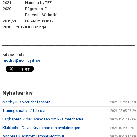
2021
Hammarby TFF
2020
Rågsveds IF
Fagersta Södra IK
2019/20
UCAM Murcia CF
2018 – 2019
IFK Haninge
________________________________________________________________________
__________________________
Mikael Falk
media@norrbyif.se
Nyhetsarkiv
Norrby IF söker chefsscout
2026-05-22 13:13
Träningsmatch 7 februari
2026-02-05 08:29
Lagkapten Vidar Svendsén om kvalmatcherna
2025-11-17 19:06
Klubbchef David Kryssman om avslutningen
2025-10-29 22:04
Andreas Klarström lämnar Norrby IF
2025-10-10 14:00