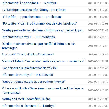
Inför match: Ängelholms FF – Norrby IF
2023-05-19 19:35
TV: Se höjdpunkterna från Norrby - Trollhättan
2023-05-18 12:38
Bilder från 1-1-matchen mot FC Trollhättan
2023-05-18 07:00
"Fortsätter vi så här så kommer det en ketchupeffekt"
2023-05-18 00:03
Norrby pressade serieledarna - fick nöja sig med ett kryss
2023-05-17 21:48
Inför match: Norrby IF – FC Trollhättan
2023-05-16 20:15
"Oerhört tacksam över att jag har fått tillhöra den här
2023-05-13 17:54
föreningen"
Stort tack för allt, Nicklas Savolainen!
2023-05-13 08:59
Marcus Mikhail: "Det var den sista skärpan som saknades"
2023-05-12 21:51
Händelserika slutminuter när Norrby föll
2023-05-12 21:40
Inför match: Norrby IF – IK Oddevold
2023-05-11 17:30
"Supportrarnas stöd betyder oerhört mycket"
2023-05-11 16:13
Vi tackar av Nicklas Savolainen i samband med fredagens
2023-05-08 13:55
hemmamatch
Norrby föll med uddamålet i Skåne
2023-05-06 18:38
Inför match: Eskilsminne IF – Norrby IF
2023-05-05 19:32