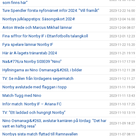
som finns här"
Ture Spendler första nyförvärvet inför 2024: "Vill framåt"
2023-12-22 16:00
Norrbys julklappstips: Säsongskort 2024!
2023-12-04 16:00
Anton Wede och Marcus Mikhail lämnar
2023-12-04 08:07
Fina siffror för Norrby IF i Ettanfotbolls talangkoll
2023-12-01 12:23
Fyra spelare lämnar Norrby IF
2023-11-22 15:20
Här är A-lagets tränarstab 2024
2023-11-21 19:19
Na&#776;ra Norrby S03E09 "Nino"
2023-11-17 17:59
Hyllningarna av Nino Osmanagi&#263; i bilder
2023-11-12 11:28
TV: Se målen från lördagens segermatch
2023-11-12 11:27
Norrby avslutade med flaggan i topp
2023-11-11 19:04
Match-Tugg med Nino
2023-11-11 13:43
Inför match: Norrby IF – Ariana FC
2023-11-10 17:25
TV: ”Ett laddad och hungrigt Norrby”
2023-11-10 13:19
Nino Osmanagi&#263; avslutar karriären på lördag: "Det har
2023-11-09 18:27
varit en häftig resa"
Norrbys sista match flyttad till Ramnavallen
2023-11-07 08:11