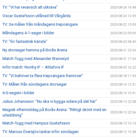
TV: "Vi har revansch att utkräva"
2023-08-24 14:48
Oscar Gustafsson utlånad till Vårgårda
2023-08-24 12:39
TV: Se målen från måndagens trepoängare
2023-08-22 13:09
Måndagens 4-1-seger i bilder
2023-08-22 09:09
TV: "En fantastisk känsla"
2023-08-22 08:40
Ny storseger hemma på Borås Arena
2023-08-21 22:54
Match-Tugg med Alexander Warneryd
2023-08-21 17:54
Inför match: Norrby IF – Ahlafors IF
2023-08-20 16:22
TV: "Vi behöver ta flera trepoängare framöver"
2023-08-18 17:33
TV: Målen från söndagens storseger
2023-08-14 12:31
6-0-segern i bilder
2023-08-14 10:41
Julius Johansson: "Nu ska vi bygga vidare på det här"
2023-08-13 22:58
Magisk eftermiddag på Borås Arena: "Riktigt skönt med en
2023-08-13 22:56
urladdning"
Match-Tugg med Hampus Gustafsson
2023-08-13 15:14
TV: Marcus Översjös tankar inför söndagen
2023-08-12 15:38