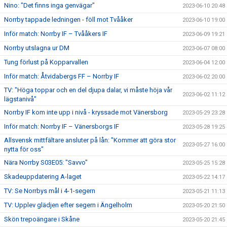
Nino: "Det finns inga genvägar"
2023-06-10 20:48
Norrby tappade ledningen - föll mot Tvååker
2023-06-10 19:00
Inför match: Norrby IF – Tvååkers IF
2023-06-09 19:21
Norrby utslagna ur DM
2023-06-07 08:00
Tung förlust på Kopparvallen
2023-06-04 12:00
Inför match: Åtvidabergs FF – Norrby IF
2023-06-02 20:00
TV: "Höga toppar och en del djupa dalar, vi måste höja vår
2023-06-02 11:12
lägstanivå"
Norrby IF kom inte upp i nivå - kryssade mot Vänersborg
2023-05-29 23:28
Inför match: Norrby IF – Vänersborgs IF
2023-05-28 19:25
Allsvensk mittfältare ansluter på lån: "Kommer att göra stor
2023-05-27 16:00
nytta för oss"
Nära Norrby S03E05: "Savvo"
2023-05-25 15:28
Skadeuppdatering A-laget
2023-05-22 14:17
TV: Se Norrbys mål i 4-1-segern
2023-05-21 11:13
TV: Upplev glädjen efter segern i Ängelholm
2023-05-20 21:50
Skön trepoängare i Skåne
2023-05-20 21:45