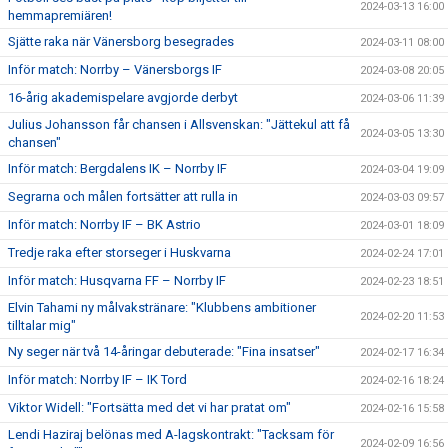
2024-03-13 16:00
hemmapremiären!
Sjätte raka när Vänersborg besegrades
2024-03-11 08:00
Inför match: Norrby – Vänersborgs IF
2024-03-08 20:05
16-årig akademispelare avgjorde derbyt
2024-03-06 11:39
Julius Johansson får chansen i Allsvenskan: "Jättekul att få
2024-03-05 13:30
chansen"
Inför match: Bergdalens IK – Norrby IF
2024-03-04 19:09
Segrarna och målen fortsätter att rulla in
2024-03-03 09:57
Inför match: Norrby IF – BK Astrio
2024-03-01 18:09
Tredje raka efter storseger i Huskvarna
2024-02-24 17:01
Inför match: Husqvarna FF – Norrby IF
2024-02-23 18:51
Elvin Tahami ny målvakstränare: "Klubbens ambitioner
2024-02-20 11:53
tilltalar mig"
Ny seger när två 14-åringar debuterade: "Fina insatser"
2024-02-17 16:34
Inför match: Norrby IF – IK Tord
2024-02-16 18:24
Viktor Widell: "Fortsätta med det vi har pratat om"
2024-02-16 15:58
Lendi Haziraj belönas med A-lagskontrakt: "Tacksam för
2024-02-09 16:56