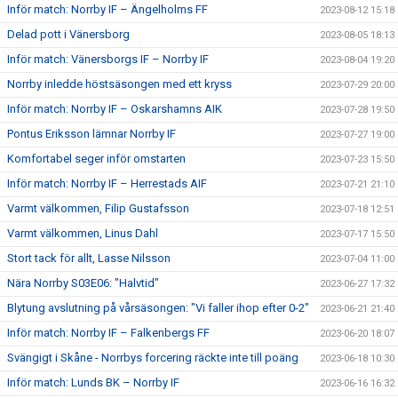
Inför match: Norrby IF – Ängelholms FF
2023-08-12 15:18
Delad pott i Vänersborg
2023-08-05 18:13
Inför match: Vänersborgs IF – Norrby IF
2023-08-04 19:20
Norrby inledde höstsäsongen med ett kryss
2023-07-29 20:00
Inför match: Norrby IF – Oskarshamns AIK
2023-07-28 19:50
Pontus Eriksson lämnar Norrby IF
2023-07-27 19:00
Komfortabel seger inför omstarten
2023-07-23 15:50
Inför match: Norrby IF – Herrestads AIF
2023-07-21 21:10
Varmt välkommen, Filip Gustafsson
2023-07-18 12:51
Varmt välkommen, Linus Dahl
2023-07-17 15:50
Stort tack för allt, Lasse Nilsson
2023-07-04 11:00
Nära Norrby S03E06: "Halvtid"
2023-06-27 17:32
Blytung avslutning på vårsäsongen: "Vi faller ihop efter 0-2"
2023-06-21 21:40
Inför match: Norrby IF – Falkenbergs FF
2023-06-20 18:07
Svängigt i Skåne - Norrbys forcering räckte inte till poäng
2023-06-18 10:30
Inför match: Lunds BK – Norrby IF
2023-06-16 16:32