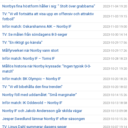
Norrbys fina höstform håller i sig: " Stolt över grabbarna"
2023-11-04 19:20
TV: ”Vi vill fortsätta att visa upp en offensiv och attraktiv
2023-11-03 19:15
fotboll”
Inför match: Oskarshamns AIK – Norrby IF
2023-11-03 19:00
TV: Se målen från söndagens 8-3-seger
2023-10-30 14:14
TV: "En riktigt go känsla"
2023-10-29 17:56
Målfyrverkeri när Norrby vann stort
2023-10-29 17:26
Inför match: Norrby IF – Torns IF
2023-10-28 18:23
Mållös historia när Norrby kryssade: "Ingen typisk 0-0-
2023-10-21 19:20
match"
Inför match: BK Olympic – Norrby IF
2023-10-20 18:25
TV: "Vi vill bibehålla den fina trenden"
2023-10-20 18:02
Norrby föll med uddamålet: "Små marginaler"
2023-10-14 15:26
Inför match: IK Oddevold – Norrby IF
2023-10-13 18:58
Norrby IF och Jakob Andersson går skilda vägar
2023-10-13 09:08
Jesper Swedlund lämnar Norrby IF efter säsongen
2023-10-10 15:26
TV: Linus Dahl summerar dagens seger
2023-10-07 19:14