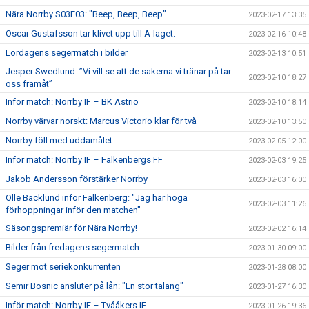
Nära Norrby S03E03: "Beep, Beep, Beep"
2023-02-17 13:35
Oscar Gustafsson tar klivet upp till A-laget.
2023-02-16 10:48
Lördagens segermatch i bilder
2023-02-13 10:51
Jesper Swedlund: ”Vi vill se att de sakerna vi tränar på tar
2023-02-10 18:27
oss framåt”
Inför match: Norrby IF – BK Astrio
2023-02-10 18:14
Norrby värvar norskt: Marcus Victorio klar för två
2023-02-10 13:50
Norrby föll med uddamålet
2023-02-05 12:00
Inför match: Norrby IF – Falkenbergs FF
2023-02-03 19:25
Jakob Andersson förstärker Norrby
2023-02-03 16:00
Olle Backlund inför Falkenberg: "Jag har höga
2023-02-03 11:26
förhoppningar inför den matchen"
Säsongspremiär för Nära Norrby!
2023-02-02 16:14
Bilder från fredagens segermatch
2023-01-30 09:00
Seger mot seriekonkurrenten
2023-01-28 08:00
Semir Bosnic ansluter på lån: "En stor talang"
2023-01-27 16:30
Inför match: Norrby IF – Tvååkers IF
2023-01-26 19:36