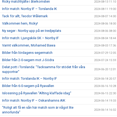
Ricky matchhjälte i återkomsten
2024-08-13 11:10
Inför match: Norrby IF – Torslanda IK
2024-08-11 19:00
Tack för allt, Teodor Wålemark
2024-08-07 14:00
Välkommen hem, Ricky!
2024-08-06 18:00
Ny seger - Norrby upp på en tredjeplats
2024-08-06 08:00
Inför match: Ljungskile SK – Norrby IF
2024-08-04 18:44
Varmt välkommen, Mohamed Bawa
2024-08-03 17:36
Bilder från lördagens segermatch
2024-07-29 12:05
Bilder från 2-0-segern mot J-Södra
2024-07-24 15:59
Delat pott i Torslanda: "Tacksamma för stödet från våra
2024-06-20 12:01
supportrar"
Inför match: Torslanda IK – Norrby IF
2024-06-18 20:57
Bilder från 6-0-segern på Ryavallen
2024-06-16 10:28
Islossning på Ryavallen "Allting klaffade idag"
2024-06-15 22:30
Inför match: Norrby IF – Oskarshamns AIK
2024-06-14 19:33
"Roligt att få en sån här match som är något lite
2024-06-14 16:02
annorlunda"