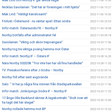
Mak Lind och Norrby IF går skilda vägar
2022-11-08 15:30
Nicklas Savolainen: "Det här är föreningen i mitt hjärta"
2022-11-06 10:27
Mak Lind: "Väldigt känslosamt"
2022-11-06 10:26
Förlust i Östersund - nu väntar spel i Ettan södra
2022-11-05 23:53
Inför match: Östersunds FK – Norrby IF
2022-11-04 18:08
Norrby bötfälls efter administrativt fel
2022-11-03 09:18
Savolainen: "Viktig och skön trepoängare"
2022-10-29 17:06
Norrby tog tre viktiga poäng hemma mot Öster
2022-10-29 17:05
Inför match: Norrby IF – Östers IF
2022-10-28 16:20
Nära Norrby S02E08: "Tror inte han har så fina handleder"
2022-10-28 11:02
TV: Presskonferens efter J-Södra – Norrby
2022-10-25 09:16
Norrby föll efter sent avgörande
2022-10-24 21:35
Salo: " Vi har ju några fina minnen från Stadsparksvallen
2022-10-23 17:36
Inför match: Jönköpings Södra IF – Norrby IF
2022-10-23 17:22
17-årige Olle Backlund skriver A-lagskontrakt: "Stolt över att
2022-10-20 15:00
ha tagit det här steget"
Norrby nollade hemma mot BP
2022-10-15 15:52