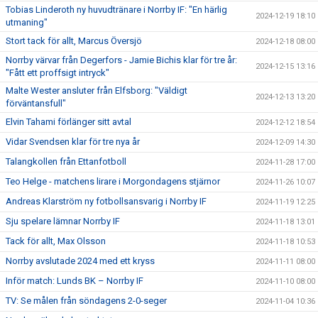
Tobias Linderoth ny huvudtränare i Norrby IF: "En härlig
2024-12-19 18:10
utmaning"
Stort tack för allt, Marcus Översjö
2024-12-18 08:00
Norrby värvar från Degerfors - Jamie Bichis klar för tre år:
2024-12-15 13:16
"Fått ett proffsigt intryck"
Malte Wester ansluter från Elfsborg: "Väldigt
2024-12-13 13:20
förväntansfull"
Elvin Tahami förlänger sitt avtal
2024-12-12 18:54
Vidar Svendsen klar för tre nya år
2024-12-09 14:30
Talangkollen från Ettanfotboll
2024-11-28 17:00
Teo Helge - matchens lirare i Morgondagens stjärnor
2024-11-26 10:07
Andreas Klarström ny fotbollsansvarig i Norrby IF
2024-11-19 12:25
Sju spelare lämnar Norrby IF
2024-11-18 13:01
Tack för allt, Max Olsson
2024-11-18 10:53
Norrby avslutade 2024 med ett kryss
2024-11-11 08:00
Inför match: Lunds BK – Norrby IF
2024-11-10 08:00
TV: Se målen från söndagens 2-0-seger
2024-11-04 10:36