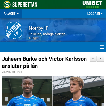
A-LAGET
LOGGA IN
Norrby IF
En klubb, många hjärtan
A-laget
HEM
Jaheem Burke och Victor Karlsson
<
>
ansluter på lån
NYHETER
2022-07-18 16:08
MATCHER
TRUPPEN
KALENDER