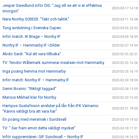
Jesper Swedlund inför ÖIS: ”Jag vill se att vi är effektiva
2023-03-17 14:18
imorgon"
Nära Norrby S03E03: "Takt och taktik"
2023-03-11 14:58
Tung avslutning i Svenska Cupen.
2023-03-05 23:53
Inför match: IK Brage – Norrby IF
2023-03-04 18:39
Norrby IF – Hammarby IF i bilder
2023-02-27 14:54
Abdo Saidi: "Kul att vara tillbaka"
2023-02-25 20:21
TV: Teodor Wålemark summerar insatsen mot Hammarby
2023-02-25 16:26
Inga poäng hemma mot Hammarby
2023-02-25 16:19
Inför match: Norrby IF – Hammarby IF
2023-02-24 18:00
Semir Bosnic: "Riktigt taggad"
2023-02-24 13:59
Marcus Mikhail klar för Norrby
2023-02-22 15:50
Hampus Gustafsson ansluter på lån från IFK Värnamo:
2023-02-21 18:00
"Känns väldigt bra att vara här"
En poäng med mersmak i Sundsvall
2023-02-19 19:53
TV: " Ser fram emot detta väldigt mycket"
2023-02-18 17:21
Inför cuppremiären: GIF Sundsvall – Norrby IF
2023-02-18 16:15