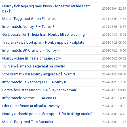
Norrby fick nöja sig med kryss - fortsätter att hålla tätt
2024-05-04 22:59
bakåt
Match-Tugg med Anton Pärleholt
2024-05-04 14:52
Inför match: Norrby IF – Torns IF
2024-05-03 18:57
Gå 2 betala för 1 - heja fram Norrby till serieledning
2024-04-30 15:04
Tredje raka på bortaplan - Norrby upp på kvalplats
2024-04-29 08:00
Inför match: BK Olympic – Norrby IF
2024-04-26 19:00
Norrby vidare till nästa omgång i DM
2024-04-25 09:52
TV: Se Wålemarks segermål på övertid
2024-04-22 11:28
Stor dramatik när Norrby avgjorde på övertid
2024-04-22 08:00
Inför match: Falkenbergs FF – Norrby IF
2024-04-20 17:30
Första förlusten under 2024: "Saknar skärpan"
2024-04-15 09:43
Inför match: Norrby IF – Ariana FC
2024-04-13 16:12
Filip Gustafsson är tillbaka i Norrby
2024-04-13 13:31
Norrby ordnade poäng på stopptid: "Vi är riktigt starka"
2024-04-06 16:41
Match-Tugg med Ture Spendler
2024-04-06 11:47