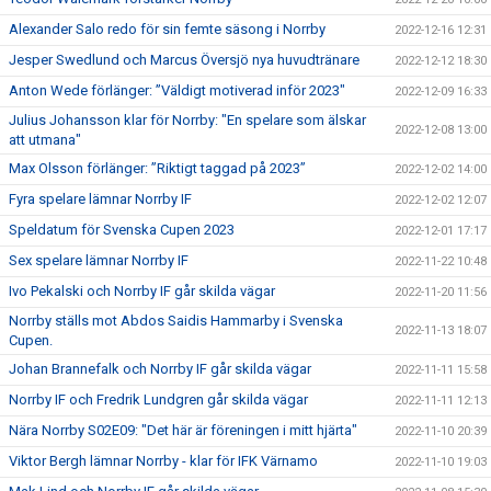
Alexander Salo redo för sin femte säsong i Norrby
2022-12-16 12:31
Jesper Swedlund och Marcus Översjö nya huvudtränare
2022-12-12 18:30
Anton Wede förlänger: ”Väldigt motiverad inför 2023"
2022-12-09 16:33
Julius Johansson klar för Norrby: "En spelare som älskar
2022-12-08 13:00
att utmana"
Max Olsson förlänger: ”Riktigt taggad på 2023”
2022-12-02 14:00
Fyra spelare lämnar Norrby IF
2022-12-02 12:07
Speldatum för Svenska Cupen 2023
2022-12-01 17:17
Sex spelare lämnar Norrby IF
2022-11-22 10:48
Ivo Pekalski och Norrby IF går skilda vägar
2022-11-20 11:56
Norrby ställs mot Abdos Saidis Hammarby i Svenska
2022-11-13 18:07
Cupen.
Johan Brannefalk och Norrby IF går skilda vägar
2022-11-11 15:58
Norrby IF och Fredrik Lundgren går skilda vägar
2022-11-11 12:13
Nära Norrby S02E09: "Det här är föreningen i mitt hjärta"
2022-11-10 20:39
Viktor Bergh lämnar Norrby - klar för IFK Värnamo
2022-11-10 19:03