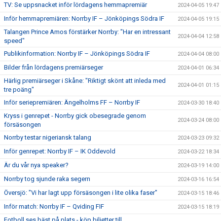
TV: Se uppsnacket inför lördagens hemmapremiär
2024-04-05 19:47
Inför hemmapremiären: Norrby IF – Jönköpings Södra IF
2024-04-05 19:15
Talangen Prince Amos förstärker Norrby: "Har en intressant
2024-04-04 12:58
speed"
Publikinformation: Norrby IF – Jönköpings Södra IF
2024-04-04 08:00
Bilder från lördagens premiärseger
2024-04-01 06:34
Härlig premiärseger i Skåne: "Riktigt skönt att inleda med
2024-04-01 01:15
tre poäng"
Inför seriepremiären: Ängelholms FF – Norrby IF
2024-03-30 18:40
Kryss i genrepet - Norrby gick obesegrade genom
2024-03-24 08:00
försäsongen
Norrby testar nigeriansk talang
2024-03-23 09:32
Inför genrepet: Norrby IF – IK Oddevold
2024-03-22 18:34
Är du vår nya speaker?
2024-03-19 14:00
Norrby tog sjunde raka segern
2024-03-16 16:54
Översjö: "Vi har lagt upp försäsongen i lite olika faser"
2024-03-15 18:46
Inför match: Norrby IF – Qviding FIF
2024-03-15 18:19
Fotboll ses bäst på plats - köp biljetter till