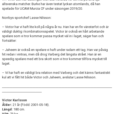
allsvenska matcher. Burke har även testat lyckan utomlands, då han
spelade för UCAM Murcia CF under säsongen 2019/20.
Norrbys sportchef Lasse Nilsson:
– Victor har vi haft lite koll på några år nu. Han har en fin vänsterfot och är
väldigt duktig i kombinationsspelet. Victor är också en hårt arbetande
spelare som vi tror kommer passa mycket väl in i laget, säger han och
fortsätter:
– Jaheem är också en spelare vi haft under radarn ett tag. Han var påväg
hit redan i vintras, men då drog Varberg det längsta strået. Han är en
speedig spelare med ett bra skott som vi tror kommer tillföra mycket till
laget.
– Vi har haft en väldigt bra relation med Varberg och det känns fantastiskt
kul att vi fått hit både Victor och Jaheem, avslutar Lasse Nilsson.
________________________________________________________________________
__________________________
Victor Karlsson
Ålder:
21 år (Född: 2001-05-18).
Längd:
180
cm.
Vikt:
73 kg.