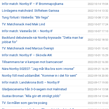
Inför match: Norrby IF – IF Brommapojkarna
2022-10-14 19:04
Lördagens matchvärd: Stiftelsen Garissa
2022-10-14 13:32
Tung förlust i Västerås: "Blir fega"
2022-10-08 17:20
TV: Matchsnack med Mak Lind
2022-10-07 17:24
Inför match: Västerås SK – Norrby IF
2022-10-07 17:10
Backlund debuterade när Norrby kryssade: "Detta man har
2022-10-02 18:50
jobbat för"
TV: Matchsnack med Marcus Översjö
2022-10-01 15:42
Inför match: Norrby IF – Skövde AIK
2022-10-01 15:29
Tillsammans tar vi kampen mot barncancer!
2022-09-22 16:00
Nära Norrby S02E07: "Jag mår lika bra som i morse"
2022-09-21 16:39
Norrby föll med uddamålet: "Kommer in i det för sent"
2022-09-18 20:00
Inför match: Landskrona BoIS – Norrby IF
2022-09-17 19:00
Glädjescenerna från 3-0-segern mot Halmstad
2022-09-14 13:58
Gustav Broman: "Alla gör ett otroligt jobb"
2022-09-14 13:44
TV: Se målen som gav tre poäng
2022-09-14 13:42