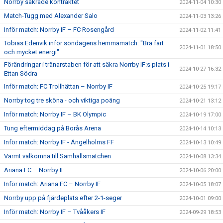
Norrby säkrade kontraktet
2024-11-04 10:30
Match-Tugg med Alexander Salo
2024-11-03 13:26
Inför match: Norrby IF – FC Rosengård
2024-11-02 11:41
Tobias Edenvik inför söndagens hemmamatch: "Bra fart
2024-11-01 18:50
och mycket energi"
Förändringar i tränarstaben för att säkra Norrby IF:s plats i
2024-10-27 16:32
Ettan Södra
Inför match: FC Trollhättan – Norrby IF
2024-10-25 19:17
Norrby tog tre sköna - och viktiga poäng
2024-10-21 13:12
Inför match: Norrby IF – BK Olympic
2024-10-19 17:00
Tung eftermiddag på Borås Arena
2024-10-14 10:13
Inför match: Norrby IF - Ängelholms FF
2024-10-13 10:49
Varmt välkomna till Samhällsmatchen
2024-10-08 13:34
Ariana FC – Norrby IF
2024-10-06 20:00
Inför match: Ariana FC – Norrby IF
2024-10-05 18:07
Norrby upp på fjärdeplats efter 2-1-seger
2024-10-01 09:00
Inför match: Norrby IF – Tvååkers IF
2024-09-29 18:53