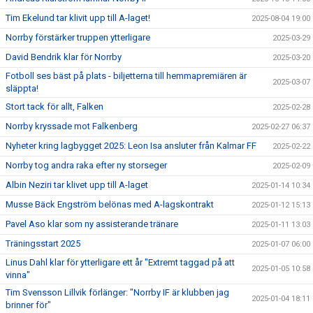
Tim Ekelund tar klivit upp till A-laget!
2025-08-04 19:00
Norrby förstärker truppen ytterligare
2025-03-29
David Bendrik klar för Norrby
2025-03-20
Fotboll ses bäst på plats - biljetterna till hemmapremiären är
2025-03-07
släppta!
Stort tack för allt, Falken
2025-02-28
Norrby kryssade mot Falkenberg
2025-02-27 06:37
Nyheter kring lagbygget 2025: Leon Isa ansluter från Kalmar FF
2025-02-22
Norrby tog andra raka efter ny storseger
2025-02-09
Albin Neziri tar klivet upp till A-laget
2025-01-14 10:34
Musse Bäck Engström belönas med A-lagskontrakt
2025-01-12 15:13
Pavel Aso klar som ny assisterande tränare
2025-01-11 13:03
Träningsstart 2025
2025-01-07 06:00
Linus Dahl klar för ytterligare ett år "Extremt taggad på att
2025-01-05 10:58
vinna"
Tim Svensson Lillvik förlänger: "Norrby IF är klubben jag
2025-01-04 18:11
brinner för"