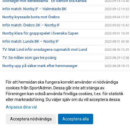
Storseger mot serieledarna: "En oerhört bra känsla"
2022-09-14 13:30
Inför match: Norrby IF – Halmstads BK
2022-09-12 19:53
Norrby kryssade borta mot Örebro
2022-09-04 17:37
Inför match: Örebro SK – Norrby IF
2022-09-03 15:42
Norrby klara för gruppspelet i Svenska Cupen
2022-09-01 10:09
Inför match: Lunds BK – Norrby IF
2022-08-31 09:30
TV: Mak Lind inför onsdagens cupmatch mot Lund
2022-08-30 15:29
TV: Se målen som gav tre poäng
2022-08-29 12:58
Norrby upp på säker mark efter hemmaseger
2022-08-28 18:15
TV: Mak Linds tankar inför söndagens hemmamatch
2022-08-27 17:36
För att hemsidan ska fungera korrekt använder vi nödvändiga
Inför match: Norrby IF – AFC Eskilstuna
2022-08-27 17:29
cookies från SportAdmin. Dessa går inte att stänga av.
Klubbchef David Kryssman: "En Norrbyit ger sig aldrig"
2022-08-25 15:06
Föreningen kan också använda frivilliga cookies, t.ex. för statistik
Lunkan efter förlusten mot ÖIS: "Vi hade ett väldigt bra
eller marknadsföring. Du väljer själv om du vill acceptera dessa.
2022-08-24 07:37
snack efter matchen"
Anpassa dina val
TV: Översjös tankar inför tisdagens bortamatch
2022-08-22 20:20
Acceptera nödvändiga
Acceptera alla
Inför match: Örgryte IS – Norrby IF
2022-08-22 19:37
Nära Norrby S02E06: "Deadline Day"
2022-08-20 16:29