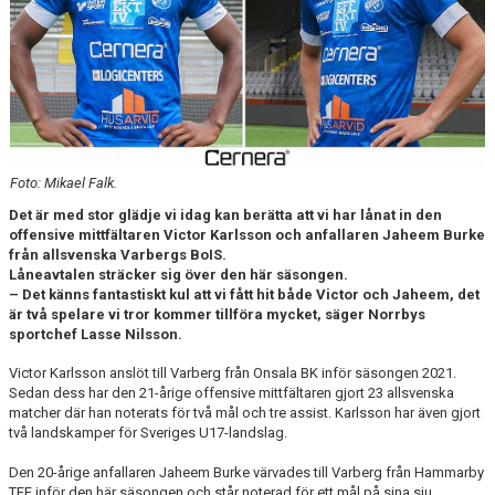
DOKUMENT
BILDARKIV
BILDER 2025
TABELL ETTAN SÖDRA 2025
Foto: Mikael Falk.
Det är med stor glädje vi idag kan berätta att vi har lånat in den
offensive mittfältaren Victor Karlsson och anfallaren Jaheem Burke
från allsvenska Varbergs BoIS.
Låneavtalen sträcker sig över den här säsongen.
– Det känns fantastiskt kul att vi fått hit både Victor och Jaheem, det
är två spelare vi tror kommer tillföra mycket, säger Norrbys
sportchef Lasse Nilsson.
Victor Karlsson anslöt till Varberg från Onsala BK inför säsongen 2021.
Sedan dess har den 21-årige offensive mittfältaren gjort 23 allsvenska
matcher där han noterats för två mål och tre assist. Karlsson har även gjort
två landskamper för Sveriges U17-landslag.
Den 20-årige anfallaren Jaheem Burke värvades till Varberg från Hammarby
TFF inför den här säsongen och står noterad för ett mål på sina sju