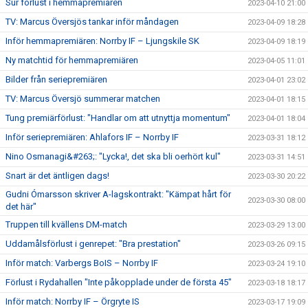
Sur förlust i hemmapremiären
2023-04-10 21:00
TV: Marcus Översjös tankar inför måndagen
2023-04-09 18:28
Inför hemmapremiären: Norrby IF – Ljungskile SK
2023-04-09 18:19
Ny matchtid för hemmapremiären
2023-04-05 11:01
Bilder från seriepremiären
2023-04-01 23:02
TV: Marcus Översjö summerar matchen
2023-04-01 18:15
Tung premiärförlust: "Handlar om att utnyttja momentum"
2023-04-01 18:04
Inför seriepremiären: Ahlafors IF – Norrby IF
2023-03-31 18:12
Nino Osmanagi&#263;: "Lycka!, det ska bli oerhört kul"
2023-03-31 14:51
Snart är det äntligen dags!
2023-03-30 20:22
Gudni Ómarsson skriver A-lagskontrakt: "Kämpat hårt för
2023-03-30 08:00
det här"
Truppen till kvällens DM-match
2023-03-29 13:00
Uddamålsförlust i genrepet: "Bra prestation"
2023-03-26 09:15
Inför match: Varbergs BoIS – Norrby IF
2023-03-24 19:10
Förlust i Rydahallen "Inte påkopplade under de första 45"
2023-03-18 18:17
Inför match: Norrby IF – Örgryte IS
2023-03-17 19:09