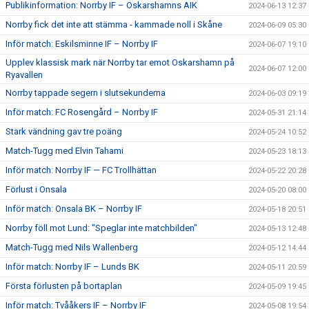
Publikinformation: Norrby IF – Oskarshamns AIK
2024-06-13 12:37
Norrby fick det inte att stämma - kammade noll i Skåne
2024-06-09 05:30
Inför match: Eskilsminne IF – Norrby IF
2024-06-07 19:10
Upplev klassisk mark när Norrby tar emot Oskarshamn på
2024-06-07 12:00
Ryavallen
Norrby tappade segern i slutsekunderna
2024-06-03 09:19
Inför match: FC Rosengård – Norrby IF
2024-05-31 21:14
Stark vändning gav tre poäng
2024-05-24 10:52
Match-Tugg med Elvin Tahami
2024-05-23 18:13
Inför match: Norrby IF — FC Trollhättan
2024-05-22 20:28
Förlust i Onsala
2024-05-20 08:00
Inför match: Onsala BK – Norrby IF
2024-05-18 20:51
Norrby föll mot Lund: "Speglar inte matchbilden"
2024-05-13 12:48
Match-Tugg med Nils Wallenberg
2024-05-12 14:44
Inför match: Norrby IF – Lunds BK
2024-05-11 20:59
Första förlusten på bortaplan
2024-05-09 19:45
Inför match: Tvååkers IF – Norrby IF
2024-05-08 19:54