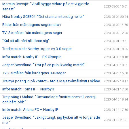
Marcus Översjö: "Vi vill bygga vidare på det vi gjorde
2023-05-05 15:01
senast"
Nära Norrby S03E04: "Det stannar inte idag heller"
2023-05-04 20:24
Bilder från måndagens segermatch
2023-05-02 14:30
TV: Se målen från måndagens seger
2023-05-02 12:05
"Kul att allt hårt slit lönar sig"
2023-05-01 19:31
Tredje raka när Norrby tog en ny 3-0-seger
2023-05-01 18:05
Inför match: Norrby IF – BK Olympic
2023-04-30 18:18
Jesper Swedlund: "Tror på en publikvänlig match"
2023-04-30 13:51
TV: Se målen från lördagens 3-0-seger
2023-04-23 15:00
Tre nya poäng in på kontot - Atola Meja tvåmålskytt i skåne
2023-04-22 18:17
Inför match: Torns IF – Norrby IF
2023-04-21 17:30
Tre poäng i Malmö: "Omvandlade frustrationen till energi
2023-04-15 18:24
och hårt jobb"
Inför match: Ariana FC – Norrby IF
2023-04-14 17:30
Jesper Swedlund: "Jäkligt tungt, jag tycker att vi förtjänade
2023-04-10 21:01
mer"