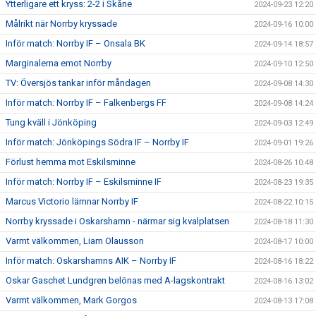
Ytterligare ett kryss: 2-2 i Skåne
2024-09-23 12:20
Målrikt när Norrby kryssade
2024-09-16 10:00
Inför match: Norrby IF – Onsala BK
2024-09-14 18:57
Marginalerna emot Norrby
2024-09-10 12:50
TV: Översjös tankar inför måndagen
2024-09-08 14:30
Inför match: Norrby IF – Falkenbergs FF
2024-09-08 14:24
Tung kväll i Jönköping
2024-09-03 12:49
Inför match: Jönköpings Södra IF – Norrby IF
2024-09-01 19:26
Förlust hemma mot Eskilsminne
2024-08-26 10:48
Inför match: Norrby IF – Eskilsminne IF
2024-08-23 19:35
Marcus Victorio lämnar Norrby IF
2024-08-22 10:15
Norrby kryssade i Oskarshamn - närmar sig kvalplatsen
2024-08-18 11:30
Varmt välkommen, Liam Olausson
2024-08-17 10:00
Inför match: Oskarshamns AIK – Norrby IF
2024-08-16 18:22
Oskar Gaschet Lundgren belönas med A-lagskontrakt
2024-08-16 13:02
Varmt välkommen, Mark Gorgos
2024-08-13 17:08