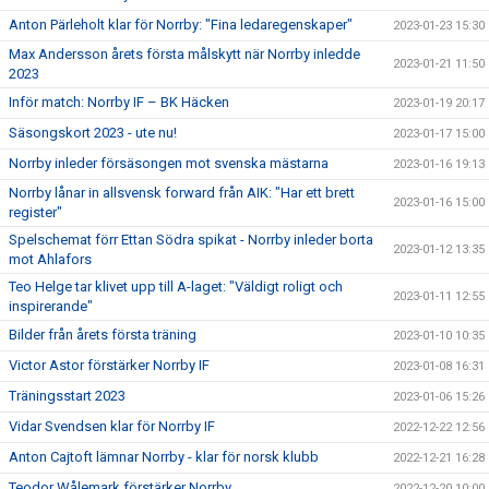
Anton Pärleholt klar för Norrby: "Fina ledaregenskaper"
2023-01-23 15:30
Max Andersson årets första målskytt när Norrby inledde
2023-01-21 11:50
2023
Inför match: Norrby IF – BK Häcken
2023-01-19 20:17
Säsongskort 2023 - ute nu!
2023-01-17 15:00
Norrby inleder försäsongen mot svenska mästarna
2023-01-16 19:13
Norrby lånar in allsvensk forward från AIK: "Har ett brett
2023-01-16 15:00
register"
Spelschemat förr Ettan Södra spikat - Norrby inleder borta
2023-01-12 13:35
mot Ahlafors
Teo Helge tar klivet upp till A-laget: "Väldigt roligt och
2023-01-11 12:55
inspirerande"
Bilder från årets första träning
2023-01-10 10:35
Victor Astor förstärker Norrby IF
2023-01-08 16:31
Träningsstart 2023
2023-01-06 15:26
Vidar Svendsen klar för Norrby IF
2022-12-22 12:56
Anton Cajtoft lämnar Norrby - klar för norsk klubb
2022-12-21 16:28
Teodor Wålemark förstärker Norrby
2022-12-20 10:00