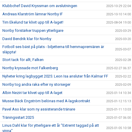
Klubbchef David Kryssman om avslutningen
2025-10-29 22:04
Andreas Klarström lämnar Norrby IF
2025-10-10 14:00
Tim Ekelund tar klivit upp till A-laget!
2025-08-04 19:00
Norrby förstärker truppen ytterligare
2025-03-29
David Bendrik klar för Norrby
2025-03-20
Fotboll ses bäst på plats - biljetterna till hemmapremiären är
2025-03-07
släppta!
Stort tack för allt, Falken
2025-02-28
Norrby kryssade mot Falkenberg
2025-02-27 06:37
Nyheter kring lagbygget 2025: Leon Isa ansluter från Kalmar FF
2025-02-22
Norrby tog andra raka efter ny storseger
2025-02-09
Albin Neziri tar klivet upp till A-laget
2025-01-14 10:34
Musse Bäck Engström belönas med A-lagskontrakt
2025-01-12 15:13
Pavel Aso klar som ny assisterande tränare
2025-01-11 13:03
Träningsstart 2025
2025-01-07 06:00
Linus Dahl klar för ytterligare ett år "Extremt taggad på att
2025-01-05 10:58
vinna"