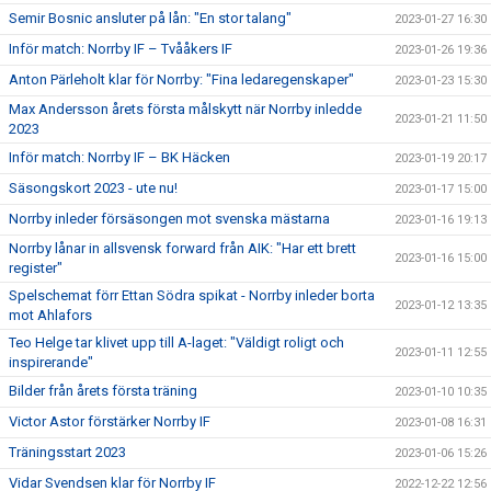
Semir Bosnic ansluter på lån: "En stor talang"
2023-01-27 16:30
Inför match: Norrby IF – Tvååkers IF
2023-01-26 19:36
Anton Pärleholt klar för Norrby: "Fina ledaregenskaper"
2023-01-23 15:30
Max Andersson årets första målskytt när Norrby inledde
2023-01-21 11:50
2023
Inför match: Norrby IF – BK Häcken
2023-01-19 20:17
Säsongskort 2023 - ute nu!
2023-01-17 15:00
Norrby inleder försäsongen mot svenska mästarna
2023-01-16 19:13
Norrby lånar in allsvensk forward från AIK: "Har ett brett
2023-01-16 15:00
register"
Spelschemat förr Ettan Södra spikat - Norrby inleder borta
2023-01-12 13:35
mot Ahlafors
Teo Helge tar klivet upp till A-laget: "Väldigt roligt och
2023-01-11 12:55
inspirerande"
Bilder från årets första träning
2023-01-10 10:35
Victor Astor förstärker Norrby IF
2023-01-08 16:31
Träningsstart 2023
2023-01-06 15:26
Vidar Svendsen klar för Norrby IF
2022-12-22 12:56