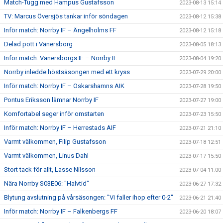
Match-Tugg med Hampus Gustafsson
2023-08-13 15:14
TV: Marcus Översjös tankar inför söndagen
2023-08-12 15:38
Inför match: Norrby IF – Ängelholms FF
2023-08-12 15:18
Delad pott i Vänersborg
2023-08-05 18:13
Inför match: Vänersborgs IF – Norrby IF
2023-08-04 19:20
Norrby inledde höstsäsongen med ett kryss
2023-07-29 20:00
Inför match: Norrby IF – Oskarshamns AIK
2023-07-28 19:50
Pontus Eriksson lämnar Norrby IF
2023-07-27 19:00
Komfortabel seger inför omstarten
2023-07-23 15:50
Inför match: Norrby IF – Herrestads AIF
2023-07-21 21:10
Varmt välkommen, Filip Gustafsson
2023-07-18 12:51
Varmt välkommen, Linus Dahl
2023-07-17 15:50
Stort tack för allt, Lasse Nilsson
2023-07-04 11:00
Nära Norrby S03E06: "Halvtid"
2023-06-27 17:32
Blytung avslutning på vårsäsongen: "Vi faller ihop efter 0-2"
2023-06-21 21:40
Inför match: Norrby IF – Falkenbergs FF
2023-06-20 18:07