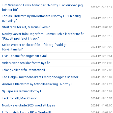
Tim Svensson Lillvik förlänger: "Norrby IF är klubben jag
2025-01-04 18:11
brinner för"
Tobias Linderoth ny huvudtränare i Norrby IF: "En härlig
2024-12-19 18:10
utmaning"
Stort tack för allt, Marcus Översjö
2024-12-18 08:00
Norrby värvar från Degerfors - Jamie Bichis klar för tre år:
2024-12-15 13:16
"Fått ett proffsigt intryck"
Malte Wester ansluter från Elfsborg: "Väldigt
2024-12-13 13:20
förväntansfull"
Elvin Tahami förlänger sitt avtal
2024-12-12 18:54
Vidar Svendsen klar för tre nya år
2024-12-09 14:30
Talangkollen från Ettanfotboll
2024-11-28 17:00
Teo Helge - matchens lirare i Morgondagens stjärnor
2024-11-26 10:07
Andreas Klarström ny fotbollsansvarig i Norrby IF
2024-11-19 12:25
Sju spelare lämnar Norrby IF
2024-11-18 13:01
Tack för allt, Max Olsson
2024-11-18 10:53
Norrby avslutade 2024 med ett kryss
2024-11-11 08:00
Inför match: Lunds BK – Norrby IF
2024-11-10 08:00