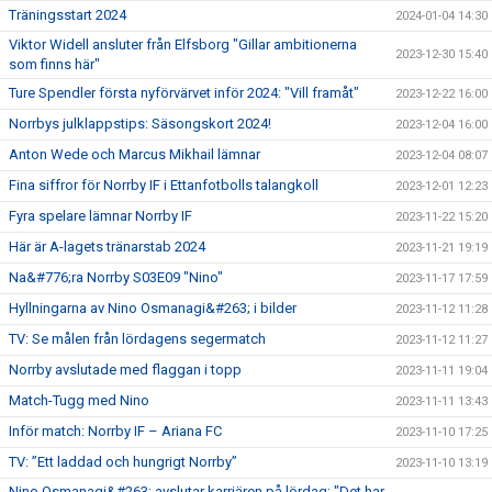
Träningsstart 2024
2024-01-04 14:30
Viktor Widell ansluter från Elfsborg "Gillar ambitionerna
2023-12-30 15:40
som finns här"
Ture Spendler första nyförvärvet inför 2024: "Vill framåt"
2023-12-22 16:00
Norrbys julklappstips: Säsongskort 2024!
2023-12-04 16:00
Anton Wede och Marcus Mikhail lämnar
2023-12-04 08:07
Fina siffror för Norrby IF i Ettanfotbolls talangkoll
2023-12-01 12:23
Fyra spelare lämnar Norrby IF
2023-11-22 15:20
Här är A-lagets tränarstab 2024
2023-11-21 19:19
Na&#776;ra Norrby S03E09 "Nino"
2023-11-17 17:59
Hyllningarna av Nino Osmanagi&#263; i bilder
2023-11-12 11:28
TV: Se målen från lördagens segermatch
2023-11-12 11:27
Norrby avslutade med flaggan i topp
2023-11-11 19:04
Match-Tugg med Nino
2023-11-11 13:43
Inför match: Norrby IF – Ariana FC
2023-11-10 17:25
TV: ”Ett laddad och hungrigt Norrby”
2023-11-10 13:19
Nino Osmanagi&#263; avslutar karriären på lördag: "Det har