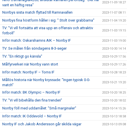
2023-11-09 18:27
varit en häftig resa"
Norrbys sista match flyttad till Ramnavallen
2023-11-07 08:11
Norrbys fina höstform håller i sig: " Stolt över grabbarna"
2023-11-04 19:20
TV: ”Vi vill fortsätta att visa upp en offensiv och attraktiv
2023-11-03 19:15
fotboll”
Inför match: Oskarshamns AIK – Norrby IF
2023-11-03 19:00
TV: Se målen från söndagens 8-3-seger
2023-10-30 14:14
TV: "En riktigt go känsla"
2023-10-29 17:56
Målfyrverkeri när Norrby vann stort
2023-10-29 17:26
Inför match: Norrby IF – Torns IF
2023-10-28 18:23
Mållös historia när Norrby kryssade: "Ingen typisk 0-0-
2023-10-21 19:20
match"
Inför match: BK Olympic – Norrby IF
2023-10-20 18:25
TV: "Vi vill bibehålla den fina trenden"
2023-10-20 18:02
Norrby föll med uddamålet: "Små marginaler"
2023-10-14 15:26
Inför match: IK Oddevold – Norrby IF
2023-10-13 18:58
Norrby IF och Jakob Andersson går skilda vägar
2023-10-13 09:08