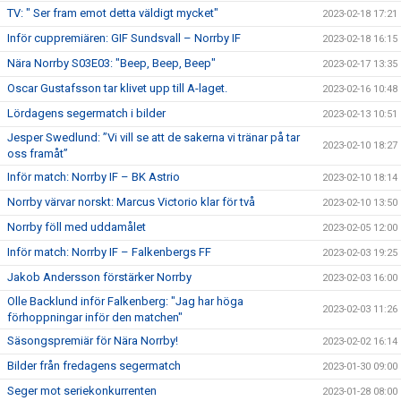
TV: " Ser fram emot detta väldigt mycket"
2023-02-18 17:21
Inför cuppremiären: GIF Sundsvall – Norrby IF
2023-02-18 16:15
Nära Norrby S03E03: "Beep, Beep, Beep"
2023-02-17 13:35
Oscar Gustafsson tar klivet upp till A-laget.
2023-02-16 10:48
Lördagens segermatch i bilder
2023-02-13 10:51
Jesper Swedlund: ”Vi vill se att de sakerna vi tränar på tar
2023-02-10 18:27
oss framåt”
Inför match: Norrby IF – BK Astrio
2023-02-10 18:14
Norrby värvar norskt: Marcus Victorio klar för två
2023-02-10 13:50
Norrby föll med uddamålet
2023-02-05 12:00
Inför match: Norrby IF – Falkenbergs FF
2023-02-03 19:25
Jakob Andersson förstärker Norrby
2023-02-03 16:00
Olle Backlund inför Falkenberg: "Jag har höga
2023-02-03 11:26
förhoppningar inför den matchen"
Säsongspremiär för Nära Norrby!
2023-02-02 16:14
Bilder från fredagens segermatch
2023-01-30 09:00
Seger mot seriekonkurrenten
2023-01-28 08:00