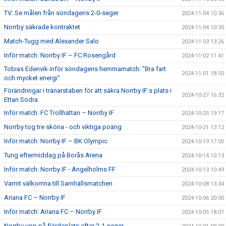
TV: Se målen från söndagens 2-0-seger
2024-11-04 10:36
Norrby säkrade kontraktet
2024-11-04 10:30
Match-Tugg med Alexander Salo
2024-11-03 13:26
Inför match: Norrby IF – FC Rosengård
2024-11-02 11:41
Tobias Edenvik inför söndagens hemmamatch: "Bra fart
2024-11-01 18:50
och mycket energi"
Förändringar i tränarstaben för att säkra Norrby IF:s plats i
2024-10-27 16:32
Ettan Södra
Inför match: FC Trollhättan – Norrby IF
2024-10-25 19:17
Norrby tog tre sköna - och viktiga poäng
2024-10-21 13:12
Inför match: Norrby IF – BK Olympic
2024-10-19 17:00
Tung eftermiddag på Borås Arena
2024-10-14 10:13
Inför match: Norrby IF - Ängelholms FF
2024-10-13 10:49
Varmt välkomna till Samhällsmatchen
2024-10-08 13:34
Ariana FC – Norrby IF
2024-10-06 20:00
Inför match: Ariana FC – Norrby IF
2024-10-05 18:07
Norrby upp på fjärdeplats efter 2-1-seger