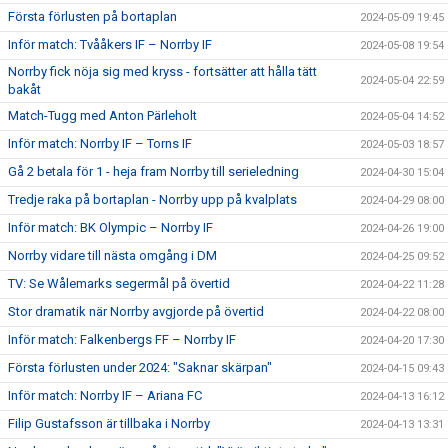
Första förlusten på bortaplan
2024-05-09 19:45
Inför match: Tvååkers IF – Norrby IF
2024-05-08 19:54
Norrby fick nöja sig med kryss - fortsätter att hålla tätt
2024-05-04 22:59
bakåt
Match-Tugg med Anton Pärleholt
2024-05-04 14:52
Inför match: Norrby IF – Torns IF
2024-05-03 18:57
Gå 2 betala för 1 - heja fram Norrby till serieledning
2024-04-30 15:04
Tredje raka på bortaplan - Norrby upp på kvalplats
2024-04-29 08:00
Inför match: BK Olympic – Norrby IF
2024-04-26 19:00
Norrby vidare till nästa omgång i DM
2024-04-25 09:52
TV: Se Wålemarks segermål på övertid
2024-04-22 11:28
Stor dramatik när Norrby avgjorde på övertid
2024-04-22 08:00
Inför match: Falkenbergs FF – Norrby IF
2024-04-20 17:30
Första förlusten under 2024: "Saknar skärpan"
2024-04-15 09:43
Inför match: Norrby IF – Ariana FC
2024-04-13 16:12
Filip Gustafsson är tillbaka i Norrby
2024-04-13 13:31