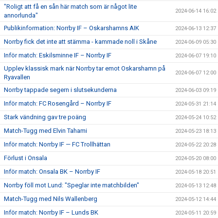
"Roligt att få en sån här match som är något lite
2024-06-14 16:02
annorlunda"
Publikinformation: Norrby IF – Oskarshamns AIK
2024-06-13 12:37
Norrby fick det inte att stämma - kammade noll i Skåne
2024-06-09 05:30
Inför match: Eskilsminne IF – Norrby IF
2024-06-07 19:10
Upplev klassisk mark när Norrby tar emot Oskarshamn på
2024-06-07 12:00
Ryavallen
Norrby tappade segern i slutsekunderna
2024-06-03 09:19
Inför match: FC Rosengård – Norrby IF
2024-05-31 21:14
Stark vändning gav tre poäng
2024-05-24 10:52
Match-Tugg med Elvin Tahami
2024-05-23 18:13
Inför match: Norrby IF — FC Trollhättan
2024-05-22 20:28
Förlust i Onsala
2024-05-20 08:00
Inför match: Onsala BK – Norrby IF
2024-05-18 20:51
Norrby föll mot Lund: "Speglar inte matchbilden"
2024-05-13 12:48
Match-Tugg med Nils Wallenberg
2024-05-12 14:44
Inför match: Norrby IF – Lunds BK
2024-05-11 20:59