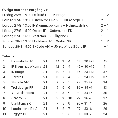
__________________
Övriga matcher omgång 21:
Fredag 26/8
19:00
Dalkurd FF – IK Brage
1 – 2
Lördag 27/8
13:00
Landskrona BoIS – Trelleborgs FF
2 – 1
Lördag 27/8
13:00
IF Brommapojkarna – Halmstads BK
2 – 1
Lördag 27/8
15:00
Östers IF – Östersunds FK
2 – 1
Lördag 27/8
15:00
Västerås SK – Örgryte IS
1 – 1
Söndag 28/8
13:00
Utsiktens BK – Örebro SK
1 – 2
Söndag 28/8
15:00
Skövde AIK – Jönköpings Södra IF
1 – 1
Tabellen:
1
Halmstads BK
21
14
3
4
48 – 20
+28
45
2
IF Brommapojkarna
21
12
5
4
45 – 30
+15
41
3
IK Brage
21
10
7
4
36 – 23
+13
37
4
Östers IF
21
10
7
4
36 – 24
+12
37
5
Skövde AIK
21
9
7
5
27 – 25
+2
34
6
Trelleborgs FF
21
9
6
6
36 – 35
+1
33
7
AFC Eskilstuna
21
9
3
9
39 – 33
+6
30
8
Örebro SK
21
8
3
10
22 – 26
-4
27
9
Utsiktens BK
21
7
5
9
30 – 31
-1
26
10
Landskrona BoIS
21
6
8
7
27 – 33
-6
26
11
Örgryte IS
21
5
9
7
31 – 33
-2
24