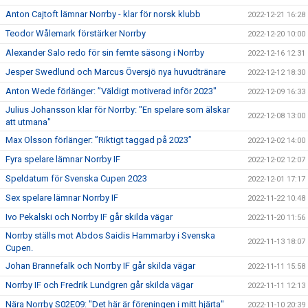
Anton Cajtoft lämnar Norrby - klar för norsk klubb
2022-12-21 16:28
Teodor Wålemark förstärker Norrby
2022-12-20 10:00
Alexander Salo redo för sin femte säsong i Norrby
2022-12-16 12:31
Jesper Swedlund och Marcus Översjö nya huvudtränare
2022-12-12 18:30
Anton Wede förlänger: ”Väldigt motiverad inför 2023"
2022-12-09 16:33
Julius Johansson klar för Norrby: "En spelare som älskar
2022-12-08 13:00
att utmana"
Max Olsson förlänger: ”Riktigt taggad på 2023”
2022-12-02 14:00
Fyra spelare lämnar Norrby IF
2022-12-02 12:07
Speldatum för Svenska Cupen 2023
2022-12-01 17:17
Sex spelare lämnar Norrby IF
2022-11-22 10:48
Ivo Pekalski och Norrby IF går skilda vägar
2022-11-20 11:56
Norrby ställs mot Abdos Saidis Hammarby i Svenska
2022-11-13 18:07
Cupen.
Johan Brannefalk och Norrby IF går skilda vägar
2022-11-11 15:58
Norrby IF och Fredrik Lundgren går skilda vägar
2022-11-11 12:13
Nära Norrby S02E09: "Det här är föreningen i mitt hjärta"
2022-11-10 20:39