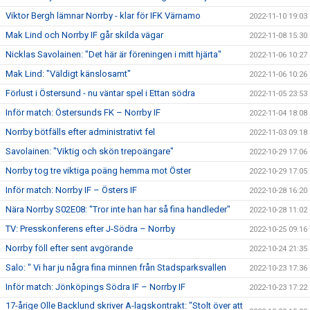
Viktor Bergh lämnar Norrby - klar för IFK Värnamo
2022-11-10 19:03
Mak Lind och Norrby IF går skilda vägar
2022-11-08 15:30
Nicklas Savolainen: "Det här är föreningen i mitt hjärta"
2022-11-06 10:27
Mak Lind: "Väldigt känslosamt"
2022-11-06 10:26
Förlust i Östersund - nu väntar spel i Ettan södra
2022-11-05 23:53
Inför match: Östersunds FK – Norrby IF
2022-11-04 18:08
Norrby bötfälls efter administrativt fel
2022-11-03 09:18
Savolainen: "Viktig och skön trepoängare"
2022-10-29 17:06
Norrby tog tre viktiga poäng hemma mot Öster
2022-10-29 17:05
Inför match: Norrby IF – Östers IF
2022-10-28 16:20
Nära Norrby S02E08: "Tror inte han har så fina handleder"
2022-10-28 11:02
TV: Presskonferens efter J-Södra – Norrby
2022-10-25 09:16
Norrby föll efter sent avgörande
2022-10-24 21:35
Salo: " Vi har ju några fina minnen från Stadsparksvallen
2022-10-23 17:36
Inför match: Jönköpings Södra IF – Norrby IF
2022-10-23 17:22
17-årige Olle Backlund skriver A-lagskontrakt: "Stolt över att