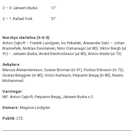
2 – 0
Jaheem Burke
17´
2 – 1
Rafael York
57´
Norrbys startelva (3-4-3):
Anton Cajtoft – Fredrik Lundgren, Ivo Pekalski, Alexander Salo – Johan
Brannefalk, Nicklas Savolainen, Nino Osmanagić (ut 80), Viktor Bergh (ut
91) – Jaheem Burke, André Reinholdsson (ut 80), Anton Wede (ut 73).
Avbytare:
Marcus Alexandersson, Gustav Broman (in 91), Pontus Eriksson (in 73),
Gustav Berggren (in 80), Victor Karlsson, Perparim Beqaj (in 80), Nasiru
Mohammed.
Varningar:
NIF: Anton Cajtoft, Perparim Beqaj, Jaheem Burke x 2.
Domare:
Magnus Lindgren.
Publik:
272.
________________________________________________________________________