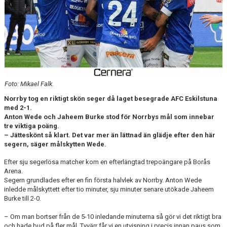
DOKUMENT
BILDARKIV
BILDER 2025
TABELL ETTAN SÖDRA 2025
Foto: Mikael Falk.
Norrby tog en riktigt skön seger då laget besegrade AFC Eskilstuna
med 2-1.
Anton Wede och Jaheem Burke stod för Norrbys mål som innebar
tre viktiga poäng.
– Jätteskönt så klart. Det var mer än lättnad än glädje efter den här
segern, säger målskytten Wede.
Efter sju segerlösa matcher kom en efterlängtad trepoängare på Borås
Arena.
Segern grundlades efter en fin första halvlek av Norrby. Anton Wede
inledde målskyttett efter tio minuter, sju minuter senare utökade Jaheem
Burke till 2-0.
– Om man bortser från de 5-10 inledande minuterna så gör vi det riktigt bra
och hade bud på fler mål. Tyvärr får vi en utvisning i precis innan paus som