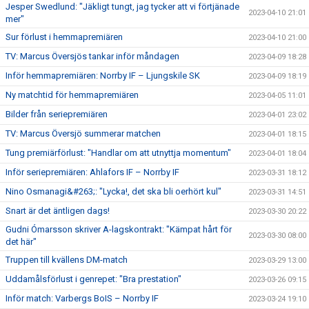
Jesper Swedlund: "Jäkligt tungt, jag tycker att vi förtjänade
2023-04-10 21:01
mer"
Sur förlust i hemmapremiären
2023-04-10 21:00
TV: Marcus Översjös tankar inför måndagen
2023-04-09 18:28
Inför hemmapremiären: Norrby IF – Ljungskile SK
2023-04-09 18:19
Ny matchtid för hemmapremiären
2023-04-05 11:01
Bilder från seriepremiären
2023-04-01 23:02
TV: Marcus Översjö summerar matchen
2023-04-01 18:15
Tung premiärförlust: "Handlar om att utnyttja momentum"
2023-04-01 18:04
Inför seriepremiären: Ahlafors IF – Norrby IF
2023-03-31 18:12
Nino Osmanagi&#263;: "Lycka!, det ska bli oerhört kul"
2023-03-31 14:51
Snart är det äntligen dags!
2023-03-30 20:22
Gudni Ómarsson skriver A-lagskontrakt: "Kämpat hårt för
2023-03-30 08:00
det här"
Truppen till kvällens DM-match
2023-03-29 13:00
Uddamålsförlust i genrepet: "Bra prestation"
2023-03-26 09:15
Inför match: Varbergs BoIS – Norrby IF
2023-03-24 19:10