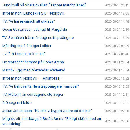
Tung kväll på Skarsjövallen: "Tappar matchplanen"
2023-08-25 23:11
Inför match: Ljungskile SK – Norrby IF
2023-08-24 18:35
TV: "Vi har revansch att utkräva"
2023-08-24 14:48
Oscar Gustafsson utlånad till Vårgårda
2023-08-24 12:39
TV: Se målen från måndagens trepoängare
2023-08-22 13:09
Måndagens 4-1-seger i bilder
2023-08-22 09:09
TV: "En fantastisk känsla"
2023-08-22 08:40
Ny storseger hemma på Borås Arena
2023-08-21 22:54
Match-Tugg med Alexander Warneryd
2023-08-21 17:54
Inför match: Norrby IF – Ahlafors IF
2023-08-20 16:22
TV: "Vi behöver ta flera trepoängare framöver"
2023-08-18 17:33
TV: Målen från söndagens storseger
2023-08-14 12:31
6-0-segern i bilder
2023-08-14 10:41
Julius Johansson: "Nu ska vi bygga vidare på det här"
2023-08-13 22:58
Magisk eftermiddag på Borås Arena: "Riktigt skönt med en
2023-08-13 22:56
urladdning"