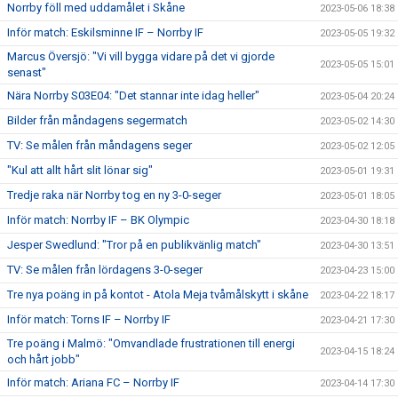
Norrby föll med uddamålet i Skåne
2023-05-06 18:38
Inför match: Eskilsminne IF – Norrby IF
2023-05-05 19:32
Marcus Översjö: "Vi vill bygga vidare på det vi gjorde
2023-05-05 15:01
senast"
Nära Norrby S03E04: "Det stannar inte idag heller"
2023-05-04 20:24
Bilder från måndagens segermatch
2023-05-02 14:30
TV: Se målen från måndagens seger
2023-05-02 12:05
"Kul att allt hårt slit lönar sig"
2023-05-01 19:31
Tredje raka när Norrby tog en ny 3-0-seger
2023-05-01 18:05
Inför match: Norrby IF – BK Olympic
2023-04-30 18:18
Jesper Swedlund: "Tror på en publikvänlig match"
2023-04-30 13:51
TV: Se målen från lördagens 3-0-seger
2023-04-23 15:00
Tre nya poäng in på kontot - Atola Meja tvåmålskytt i skåne
2023-04-22 18:17
Inför match: Torns IF – Norrby IF
2023-04-21 17:30
Tre poäng i Malmö: "Omvandlade frustrationen till energi
2023-04-15 18:24
och hårt jobb"
Inför match: Ariana FC – Norrby IF
2023-04-14 17:30