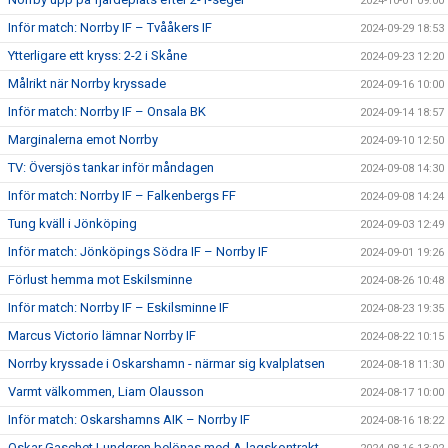
2024-10-01 09:00
Inför match: Norrby IF – Tvååkers IF
2024-09-29 18:53
Ytterligare ett kryss: 2-2 i Skåne
2024-09-23 12:20
Målrikt när Norrby kryssade
2024-09-16 10:00
Inför match: Norrby IF – Onsala BK
2024-09-14 18:57
Marginalerna emot Norrby
2024-09-10 12:50
TV: Översjös tankar inför måndagen
2024-09-08 14:30
Inför match: Norrby IF – Falkenbergs FF
2024-09-08 14:24
Tung kväll i Jönköping
2024-09-03 12:49
Inför match: Jönköpings Södra IF – Norrby IF
2024-09-01 19:26
Förlust hemma mot Eskilsminne
2024-08-26 10:48
Inför match: Norrby IF – Eskilsminne IF
2024-08-23 19:35
Marcus Victorio lämnar Norrby IF
2024-08-22 10:15
Norrby kryssade i Oskarshamn - närmar sig kvalplatsen
2024-08-18 11:30
Varmt välkommen, Liam Olausson
2024-08-17 10:00
Inför match: Oskarshamns AIK – Norrby IF
2024-08-16 18:22
Oskar Gaschet Lundgren belönas med A-lagskontrakt