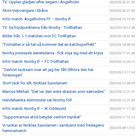
TV: Upplev glädjen efter segern i Ängelholm
2023-05-20 21:50
Skön trepoängare i Skåne
2023-05-20 21:45
Inför match: Ängelholms FF – Norrby IF
2023-05-19 19:35
TV: Se höjdpunkterna från Norrby - Trollhättan
2023-05-18 12:38
Bilder från 1-1-matchen mot FC Trollhättan
2023-05-18 07:00
"Fortsätter vi så här så kommer det en ketchupeffekt"
2023-05-18 00:03
Norrby pressade serieledarna - fick nöja sig med ett kryss
2023-05-17 21:48
Inför match: Norrby IF – FC Trollhättan
2023-05-16 20:15
"Oerhört tacksam över att jag har fått tillhöra den här
2023-05-13 17:54
föreningen"
Stort tack för allt, Nicklas Savolainen!
2023-05-13 08:59
Marcus Mikhail: "Det var den sista skärpan som saknades"
2023-05-12 21:51
Händelserika slutminuter när Norrby föll
2023-05-12 21:40
Inför match: Norrby IF – IK Oddevold
2023-05-11 17:30
"Supportrarnas stöd betyder oerhört mycket"
2023-05-11 16:13
Vi tackar av Nicklas Savolainen i samband med fredagens
2023-05-08 13:55
hemmamatch