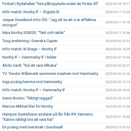
Förlust i Rydahallen "Inte påkopplade under de första 45"
2023-03-18 18:17
Inför match: Norrby IF – Örgryte IS
2023-03-17 19:09
Jesper Swedlund inför ÖIS: ”Jag vill se att vi är effektiva
2023-03-17 14:18
imorgon"
Nära Norrby S03E03: "Takt och taktik"
2023-03-11 14:58
Tung avslutning i Svenska Cupen.
2023-03-05 23:53
Inför match: IK Brage – Norrby IF
2023-03-04 18:39
Norrby IF – Hammarby IF i bilder
2023-02-27 14:54
Abdo Saidi: "Kul att vara tillbaka"
2023-02-25 20:21
TV: Teodor Wålemark summerar insatsen mot Hammarby
2023-02-25 16:26
Inga poäng hemma mot Hammarby
2023-02-25 16:19
Inför match: Norrby IF – Hammarby IF
2023-02-24 18:00
Semir Bosnic: "Riktigt taggad"
2023-02-24 13:59
Marcus Mikhail klar för Norrby
2023-02-22 15:50
Hampus Gustafsson ansluter på lån från IFK Värnamo:
2023-02-21 18:00
"Känns väldigt bra att vara här"
En poäng med mersmak i Sundsvall
2023-02-19 19:53