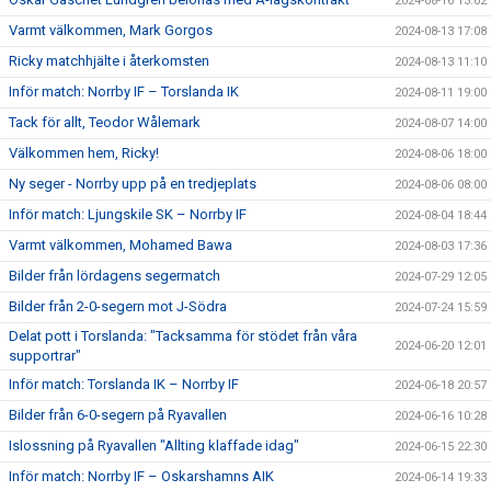
2024-08-16 13:02
Varmt välkommen, Mark Gorgos
2024-08-13 17:08
Ricky matchhjälte i återkomsten
2024-08-13 11:10
Inför match: Norrby IF – Torslanda IK
2024-08-11 19:00
Tack för allt, Teodor Wålemark
2024-08-07 14:00
Välkommen hem, Ricky!
2024-08-06 18:00
Ny seger - Norrby upp på en tredjeplats
2024-08-06 08:00
Inför match: Ljungskile SK – Norrby IF
2024-08-04 18:44
Varmt välkommen, Mohamed Bawa
2024-08-03 17:36
Bilder från lördagens segermatch
2024-07-29 12:05
Bilder från 2-0-segern mot J-Södra
2024-07-24 15:59
Delat pott i Torslanda: "Tacksamma för stödet från våra
2024-06-20 12:01
supportrar"
Inför match: Torslanda IK – Norrby IF
2024-06-18 20:57
Bilder från 6-0-segern på Ryavallen
2024-06-16 10:28
Islossning på Ryavallen "Allting klaffade idag"
2024-06-15 22:30
Inför match: Norrby IF – Oskarshamns AIK
2024-06-14 19:33