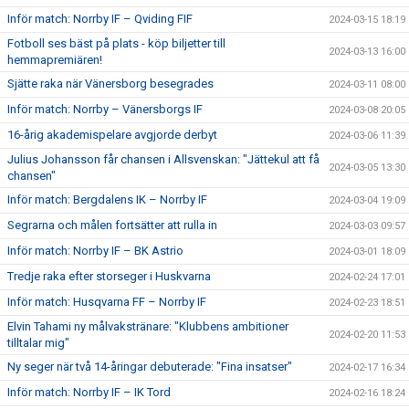
Inför match: Norrby IF – Qviding FIF
2024-03-15 18:19
Fotboll ses bäst på plats - köp biljetter till
2024-03-13 16:00
hemmapremiären!
Sjätte raka när Vänersborg besegrades
2024-03-11 08:00
Inför match: Norrby – Vänersborgs IF
2024-03-08 20:05
16-årig akademispelare avgjorde derbyt
2024-03-06 11:39
Julius Johansson får chansen i Allsvenskan: "Jättekul att få
2024-03-05 13:30
chansen"
Inför match: Bergdalens IK – Norrby IF
2024-03-04 19:09
Segrarna och målen fortsätter att rulla in
2024-03-03 09:57
Inför match: Norrby IF – BK Astrio
2024-03-01 18:09
Tredje raka efter storseger i Huskvarna
2024-02-24 17:01
Inför match: Husqvarna FF – Norrby IF
2024-02-23 18:51
Elvin Tahami ny målvakstränare: "Klubbens ambitioner
2024-02-20 11:53
tilltalar mig"
Ny seger när två 14-åringar debuterade: "Fina insatser"
2024-02-17 16:34
Inför match: Norrby IF – IK Tord
2024-02-16 18:24