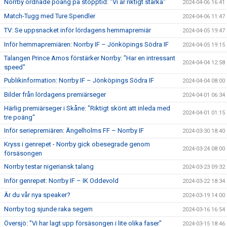
Norrby ordnade poäng på stopptid: "Vi är riktigt starka"
2024-04-06 16:41
Match-Tugg med Ture Spendler
2024-04-06 11:47
TV: Se uppsnacket inför lördagens hemmapremiär
2024-04-05 19:47
Inför hemmapremiären: Norrby IF – Jönköpings Södra IF
2024-04-05 19:15
Talangen Prince Amos förstärker Norrby: "Har en intressant
2024-04-04 12:58
speed"
Publikinformation: Norrby IF – Jönköpings Södra IF
2024-04-04 08:00
Bilder från lördagens premiärseger
2024-04-01 06:34
Härlig premiärseger i Skåne: "Riktigt skönt att inleda med
2024-04-01 01:15
tre poäng"
Inför seriepremiären: Ängelholms FF – Norrby IF
2024-03-30 18:40
Kryss i genrepet - Norrby gick obesegrade genom
2024-03-24 08:00
försäsongen
Norrby testar nigeriansk talang
2024-03-23 09:32
Inför genrepet: Norrby IF – IK Oddevold
2024-03-22 18:34
Är du vår nya speaker?
2024-03-19 14:00
Norrby tog sjunde raka segern
2024-03-16 16:54
Översjö: "Vi har lagt upp försäsongen i lite olika faser"
2024-03-15 18:46