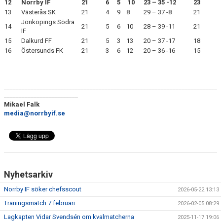
12
Norrby IF
21
6
5
10
23 – 35
-12
23
13
Västerås SK
21
4
9
8
29 – 37
-8
21
Jönköpings Södra
14
21
5
6
10
28 – 39
-11
21
IF
15
Dalkurd FF
21
5
3
13
20 – 37
-17
18
16
Östersunds FK
21
3
6
12
20 – 36
-16
15
________________________________________________________________________
_________________________
Mikael Falk
media@norrbyif.se
Nyhetsarkiv
Norrby IF söker chefsscout
2026-05-22 13:13
Träningsmatch 7 februari
2026-02-05 08:29
Lagkapten Vidar Svendsén om kvalmatcherna
2025-11-17 19:06