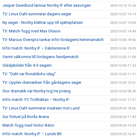
Jesper Swedlund lämnar Norrby IF efter säsongen
2023-10-10 15:26
TV: Linus Dahl summerar dagens seger
2023-10-07 19:14
Ny seger - Norrby klättrar upp till sjätteplatsen
2023-10-07 19:00
TV: Match-Tugg med Max Olsson
2023-10-07 14:49
TV: Marcus Översjös tankar inför lördagens hemmamatch
2023-10-06 18:56
Inför match: Norrby IF – Eskilsminne IF
2023-10-06 18:49
Varmt välkomna till lördagens familjematch
2023-10-05 11:00
Glädjebilder från 4-3-segern
2023-10-03 11:53
TV: "Dahl var Ronaldinho idag"
2023-10-03 11:11
TV: Upplev dramatiken från gårdagens seger
2023-10-03 10:51
Stor dramatik när Norrby tog tre poäng
2023-10-03 08:30
Inför match: FC Trollhättan – Norrby IF
2023-10-01 17:57
TV: Linus Dahl summerar insatsen mot Lund
2023-09-24 18:06
Sur förlust på Borås Arena
2023-09-24 17:40
Match-Tugg med Victor Astor
2023-09-24 14:29
Inför match: Norrby IF – Lunds BK
2023-09-23 16:41