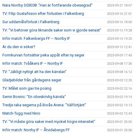
Nära Norrby S03E08: "Han är fortfarande obesegrad"
2023-09-21 18:07
TV: Filip Gustafsson efter förlusten i Falkenberg
2023-09-16 21:01
Sur uddamålsförlust i Falkenberg
2023-09-16 18:00
TV: ”Vi behöver göra liknande saker som vi gjorde senast”
2023-09-15 19:28
Inför match: Falkenbergs FF – Norrby IF
2023-09-15 19:25
Är du den vi söker?
2023-09-15 12:41
Formkurvan fortsätter peka uppåt efter ny seger
2023-09-09 17:40
Inför match: Tvååkers IF – Norrby IF
2023-09-08 17:30
TV: "Jäkligt nyttigt att ha den känslan"
2023-09-08 16:12
Glädjebilder från gårdagens seger
2023-09-03 12:35
TV: Målet som gav tre poäng
2023-09-02 22:16
Semir Bosnic: "En obeskrivlig känsla"
2023-09-02 19:14
Tredje raka segerna på Borås Arena: "Välförtjänt"
2023-09-02 19:13
Match-Tugg med Nino
2023-09-02 15:43
TV: "Vi måste göra saker med mycket högre intensitet"
2023-09-01 20:05
Inför match: Norrby IF – Åtvidabergs FF
2023-09-01 20:00