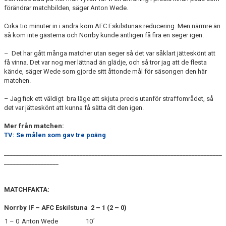
förändrar matchbilden, säger Anton Wede.
Cirka tio minuter in i andra kom AFC Eskilstunas reducering. Men närmre än
så kom inte gästerna och Norrby kunde äntligen få fira en seger igen.
– Det har gått många matcher utan seger så det var såklart jätteskönt att
få vinna. Det var nog mer lättnad än glädje, och så tror jag att de flesta
kände, säger Wede som gjorde sitt åttonde mål för säsongen den här
matchen.
– Jag fick ett väldigt bra läge att skjuta precis utanför straffområdet, så
det var jätteskönt att kunna få sätta dit den igen.
Mer från matchen:
TV: Se målen som gav tre poäng
________________________________________________________________________
__________________
MATCHFAKTA:
Norrby IF – AFC Eskilstuna 2 – 1 (2 – 0)
1 – 0
Anton Wede
10´