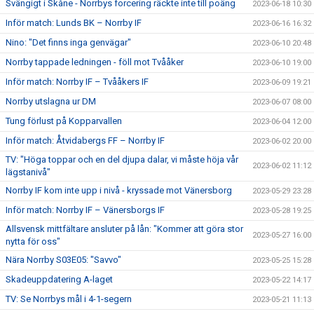
Svängigt i Skåne - Norrbys forcering räckte inte till poäng
2023-06-18 10:30
Inför match: Lunds BK – Norrby IF
2023-06-16 16:32
Nino: "Det finns inga genvägar"
2023-06-10 20:48
Norrby tappade ledningen - föll mot Tvååker
2023-06-10 19:00
Inför match: Norrby IF – Tvååkers IF
2023-06-09 19:21
Norrby utslagna ur DM
2023-06-07 08:00
Tung förlust på Kopparvallen
2023-06-04 12:00
Inför match: Åtvidabergs FF – Norrby IF
2023-06-02 20:00
TV: "Höga toppar och en del djupa dalar, vi måste höja vår
2023-06-02 11:12
lägstanivå"
Norrby IF kom inte upp i nivå - kryssade mot Vänersborg
2023-05-29 23:28
Inför match: Norrby IF – Vänersborgs IF
2023-05-28 19:25
Allsvensk mittfältare ansluter på lån: "Kommer att göra stor
2023-05-27 16:00
nytta för oss"
Nära Norrby S03E05: "Savvo"
2023-05-25 15:28
Skadeuppdatering A-laget
2023-05-22 14:17
TV: Se Norrbys mål i 4-1-segern
2023-05-21 11:13