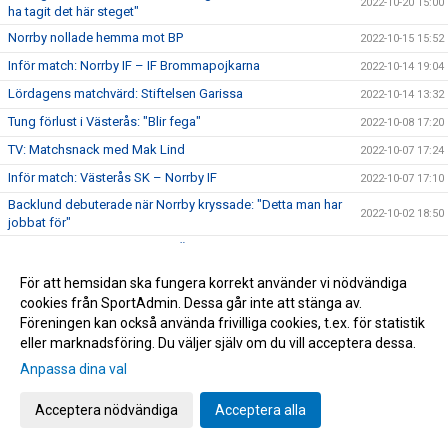
2022-10-20 15:00
ha tagit det här steget"
Norrby nollade hemma mot BP
2022-10-15 15:52
Inför match: Norrby IF – IF Brommapojkarna
2022-10-14 19:04
Lördagens matchvärd: Stiftelsen Garissa
2022-10-14 13:32
Tung förlust i Västerås: "Blir fega"
2022-10-08 17:20
TV: Matchsnack med Mak Lind
2022-10-07 17:24
Inför match: Västerås SK – Norrby IF
2022-10-07 17:10
Backlund debuterade när Norrby kryssade: "Detta man har
2022-10-02 18:50
jobbat för"
TV: Matchsnack med Marcus Översjö
2022-10-01 15:42
Inför match: Norrby IF – Skövde AIK
2022-10-01 15:29
För att hemsidan ska fungera korrekt använder vi nödvändiga
cookies från SportAdmin. Dessa går inte att stänga av.
Tillsammans tar vi kampen mot barncancer!
2022-09-22 16:00
Föreningen kan också använda frivilliga cookies, t.ex. för statistik
Nära Norrby S02E07: "Jag mår lika bra som i morse"
2022-09-21 16:39
eller marknadsföring. Du väljer själv om du vill acceptera dessa.
Norrby föll med uddamålet: "Kommer in i det för sent"
2022-09-18 20:00
Anpassa dina val
Inför match: Landskrona BoIS – Norrby IF
2022-09-17 19:00
Acceptera nödvändiga
Acceptera alla
Glädjescenerna från 3-0-segern mot Halmstad
2022-09-14 13:58
Gustav Broman: "Alla gör ett otroligt jobb"
2022-09-14 13:44