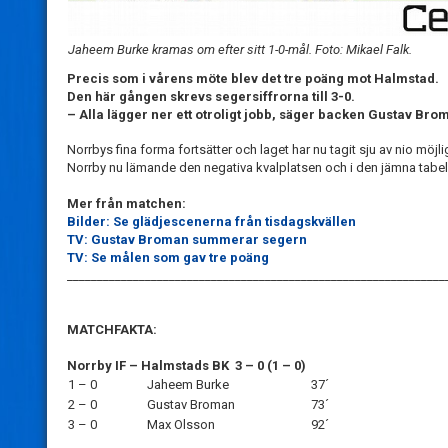
Jaheem Burke kramas om efter sitt 1-0-mål. Foto: Mikael Falk.
Precis som i vårens möte blev det tre poäng mot Halmstad.
Den här gången skrevs segersiffrorna till 3-0.
– Alla lägger ner ett otroligt jobb, säger backen Gustav Bro
Norrbys fina forma fortsätter och laget har nu tagit sju av nio mö
Norrby nu lämande den negativa kvalplatsen och i den jämna tabelle
Mer från matchen:
Bilder: Se glädjescenerna från tisdagskvällen
TV: Gustav Broman summerar segern
TV: Se målen som gav tre poäng
_______________________________________________________________
MATCHFAKTA:
Norrby IF – Halmstads BK 3 – 0 (1 – 0)
1 – 0
Jaheem Burke
37´
2 – 0
Gustav Broman
73´
3 – 0
Max Olsson
92´