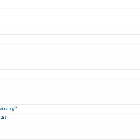
t energi"
ödra