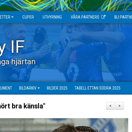
JETTER
CUPER
UTHYRNING
VÅRA PARTNERS
BLI PARTN
y IF
ga hjärtan
KUMENT
BILDARKIV
BILDER 2025
TABELL ETTAN SÖDRA 2025
ört bra känsla"
<
>