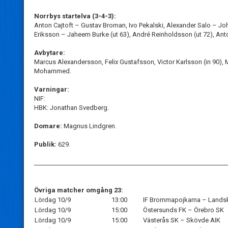
Norrbys startelva (3-4-3):
Anton Cajtoft – Gustav Broman, Ivo Pekalski, Alexander Salo – Joh
Eriksson – Jaheem Burke (ut 63), André Reinholdsson (ut 72), Ant
Avbytare:
Marcus Alexandersson, Felix Gustafsson, Victor Karlsson (in 90), M
Mohammed.
Varningar:
NIF:
HBK: Jonathan Svedberg.
Domare:
Magnus Lindgren.
Publik:
629.
_______________________________________________________________
Övriga matcher omgång 23:
Lördag 10/9
13:00
IF Brommapojkarna – Lands
Lördag 10/9
15:00
Östersunds FK – Örebro SK
Lördag 10/9
15:00
Västerås SK – Skövde AIK