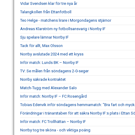
Vidar Svendsen klar för tre nya år
Talangkollen från Ettanfotboll
Teo Helge - matchens lirare i Morgondagens stjärnor
Andreas Klarström ny fotbollsansvarig i Norrby IF
Sju spelare lämnar Norrby IF
Tack för allt, Max Olsson
Norrby avslutade 2024 med ett kryss
Inför match: Lunds BK – Norrby IF
TV: Se målen från söndagens 2-0-seger
Norrby säkrade kontraktet
Match-Tugg med Alexander Salo
Inför match: Norrby IF – FC Rosengård
Tobias Edenvik inför söndagens hemmamatch: "Bra fart och mycke
Förändringar i tränarstaben för att säkra Norrby IF:s plats i Ettan S
Inför match: FC Trollhättan – Norrby IF
Norrby tog tre sköna - och viktiga poäng