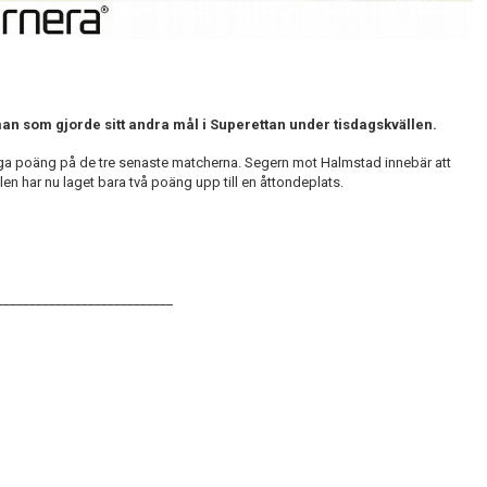
man som gjorde sitt andra mål i Superettan under tisdagskvällen.
jliga poäng på de tre senaste matcherna. Segern mot Halmstad innebär att
n har nu laget bara två poäng upp till en åttondeplats.
___________________________