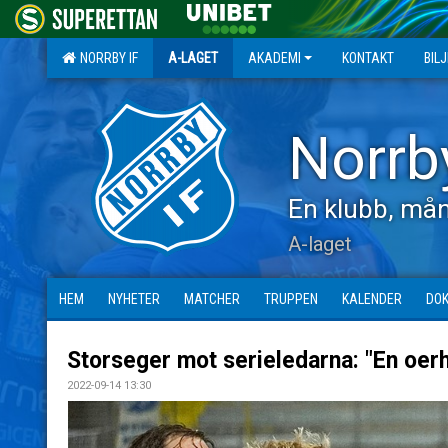
NORRBY IF
A-LAGET
AKADEMI
KONTAKT
BIL
Norrb
En klubb, mån
A-laget
HEM
NYHETER
MATCHER
TRUPPEN
KALENDER
DO
Storseger mot serieledarna: "En oerh
2022-09-14 13:30