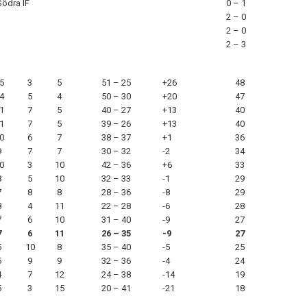
Södra IF
0 – 1
2 – 0
2 – 0
2 – 3
5
3
5
51 – 25
+26
48
4
5
4
50 – 30
+20
47
1
7
5
40 – 27
+13
40
1
7
5
39 – 26
+13
40
0
6
7
38 – 37
+1
36
9
7
7
30 – 32
-2
34
0
3
10
42 – 36
+6
33
8
5
10
32 – 33
-1
29
7
8
8
28 – 36
-8
29
8
4
11
22 – 28
-6
28
7
6
10
31 – 40
-9
27
7
6
11
26 – 35
-9
27
5
10
8
35 – 40
-5
25
5
9
9
32 – 36
-4
24
4
7
12
24 – 38
-14
19
5
3
15
20 – 41
-21
18