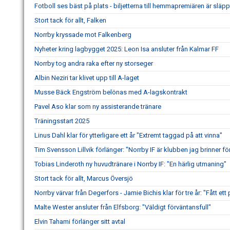
Fotboll ses bäst på plats - biljetterna till hemmapremiären är släpp
Stort tack för allt, Falken
Norrby kryssade mot Falkenberg
Nyheter kring lagbygget 2025: Leon Isa ansluter från Kalmar FF
Norrby tog andra raka efter ny storseger
Albin Neziri tar klivet upp till A-laget
Musse Bäck Engström belönas med A-lagskontrakt
Pavel Aso klar som ny assisterande tränare
Träningsstart 2025
Linus Dahl klar för ytterligare ett år "Extremt taggad på att vinna"
Tim Svensson Lillvik förlänger: "Norrby IF är klubben jag brinner fö
Tobias Linderoth ny huvudtränare i Norrby IF: "En härlig utmaning"
Stort tack för allt, Marcus Översjö
Norrby värvar från Degerfors - Jamie Bichis klar för tre år: "Fått ett 
Malte Wester ansluter från Elfsborg: "Väldigt förväntansfull"
Elvin Tahami förlänger sitt avtal