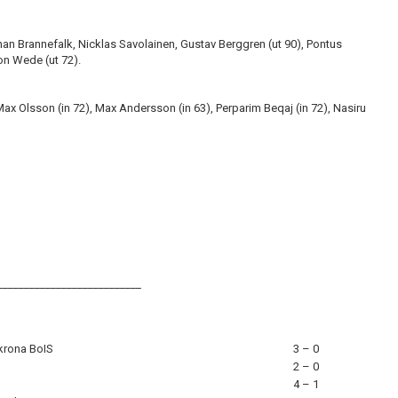
an Brannefalk, Nicklas Savolainen, Gustav Berggren (ut 90), Pontus
on Wede (ut 72).
ax Olsson (in 72), Max Andersson (in 63), Perparim Beqaj (in 72), Nasiru
___________________________
krona BoIS
3 – 0
2 – 0
4 – 1