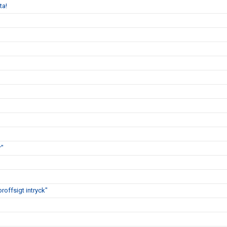
ta!
r"
proffsigt intryck"