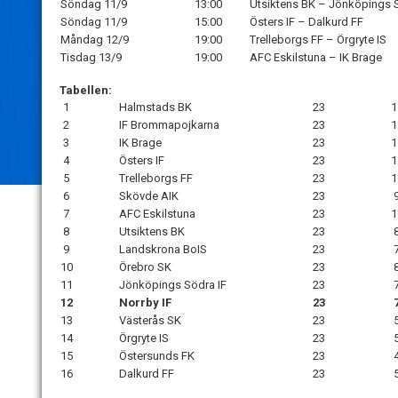
Söndag 11/9
13:00
Utsiktens BK – Jönköpings 
Söndag 11/9
15:00
Östers IF – Dalkurd FF
Måndag 12/9
19:00
Trelleborgs FF – Örgryte IS
Tisdag 13/9
19:00
AFC Eskilstuna – IK Brage
Tabellen:
1
Halmstads BK
23
1
2
IF Brommapojkarna
23
1
3
IK Brage
23
1
4
Östers IF
23
1
5
Trelleborgs FF
23
1
6
Skövde AIK
23
7
AFC Eskilstuna
23
1
8
Utsiktens BK
23
9
Landskrona BoIS
23
10
Örebro SK
23
11
Jönköpings Södra IF
23
12
Norrby IF
23
13
Västerås SK
23
14
Örgryte IS
23
15
Östersunds FK
23
16
Dalkurd FF
23