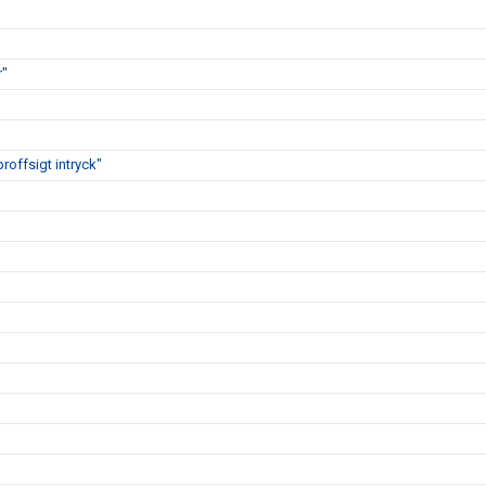
r"
proffsigt intryck"