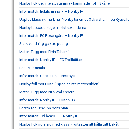
Norrby fick det inte att stämma - kammade noll i Skåne
Inför match: Eskilsminne IF – Norrby IF
Upplev klassisk mark när Norrby tar emot Oskarshamn på Ryavall
Norrby tappade segern i slutsekunderna
Inför match: FC Rosengård – Norrby IF
Stark vändning gav tre poäng
Match-Tugg med Elvin Tahami
Inför match: Norrby IF — FC Trollhättan
Förlust i Onsala
Inför match: Onsala BK – Norrby IF
Norrby föll mot Lund: "Speglar inte matchbilden"
Match-Tugg med Nils Wallenberg
Inför match: Norrby IF – Lunds BK
Första förlusten på bortaplan
Inför match: Tvååkers IF – Norrby IF
Norrby fick nöja sig med kryss - fortsätter att hålla tätt bakåt