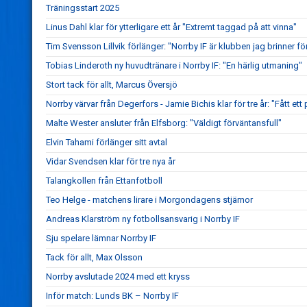
Träningsstart 2025
Linus Dahl klar för ytterligare ett år "Extremt taggad på att vinna"
Tim Svensson Lillvik förlänger: "Norrby IF är klubben jag brinner fö
Tobias Linderoth ny huvudtränare i Norrby IF: "En härlig utmaning"
Stort tack för allt, Marcus Översjö
Norrby värvar från Degerfors - Jamie Bichis klar för tre år: "Fått ett 
Malte Wester ansluter från Elfsborg: "Väldigt förväntansfull"
Elvin Tahami förlänger sitt avtal
Vidar Svendsen klar för tre nya år
Talangkollen från Ettanfotboll
Teo Helge - matchens lirare i Morgondagens stjärnor
Andreas Klarström ny fotbollsansvarig i Norrby IF
Sju spelare lämnar Norrby IF
Tack för allt, Max Olsson
Norrby avslutade 2024 med ett kryss
Inför match: Lunds BK – Norrby IF