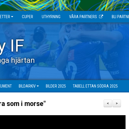
JETTER
CUPER
UTHYRNING
VÅRA PARTNERS
BLI PARTN
y IF
ga hjärtan
KUMENT
BILDARKIV
BILDER 2025
TABELL ETTAN SÖDRA 2025
ra som i morse"
<
>