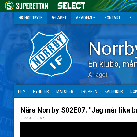
NORRBY IF
A-LAGET
AKADEMI
KONTAKT
BIL
Norrb
En klubb, mån
A-laget
HEM
NYHETER
MATCHER
TRUPPEN
KALENDER
DO
Nära Norrby S02E07: "Jag mår lika b
2022-09-21 16:39