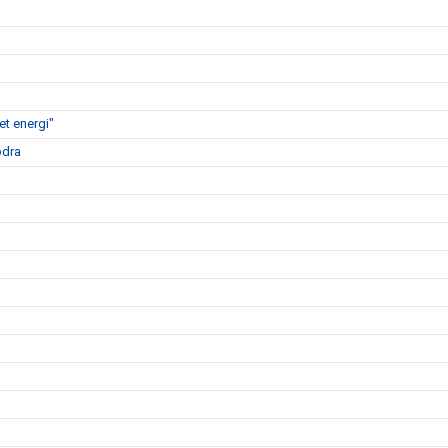
t energi"
ödra