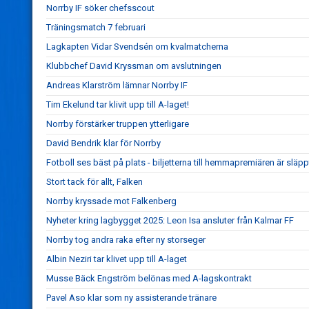
Norrby IF söker chefsscout
Träningsmatch 7 februari
Lagkapten Vidar Svendsén om kvalmatcherna
Klubbchef David Kryssman om avslutningen
Andreas Klarström lämnar Norrby IF
Tim Ekelund tar klivit upp till A-laget!
Norrby förstärker truppen ytterligare
David Bendrik klar för Norrby
Fotboll ses bäst på plats - biljetterna till hemmapremiären är släpp
Stort tack för allt, Falken
Norrby kryssade mot Falkenberg
Nyheter kring lagbygget 2025: Leon Isa ansluter från Kalmar FF
Norrby tog andra raka efter ny storseger
Albin Neziri tar klivet upp till A-laget
Musse Bäck Engström belönas med A-lagskontrakt
Pavel Aso klar som ny assisterande tränare