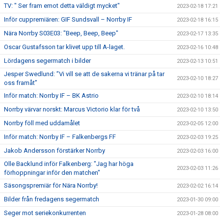
TV: " Ser fram emot detta väldigt mycket"
2023-02-18 17:21
Inför cuppremiären: GIF Sundsvall – Norrby IF
2023-02-18 16:15
Nära Norrby S03E03: "Beep, Beep, Beep"
2023-02-17 13:35
Oscar Gustafsson tar klivet upp till A-laget.
2023-02-16 10:48
Lördagens segermatch i bilder
2023-02-13 10:51
Jesper Swedlund: ”Vi vill se att de sakerna vi tränar på tar
2023-02-10 18:27
oss framåt”
Inför match: Norrby IF – BK Astrio
2023-02-10 18:14
Norrby värvar norskt: Marcus Victorio klar för två
2023-02-10 13:50
Norrby föll med uddamålet
2023-02-05 12:00
Inför match: Norrby IF – Falkenbergs FF
2023-02-03 19:25
Jakob Andersson förstärker Norrby
2023-02-03 16:00
Olle Backlund inför Falkenberg: "Jag har höga
2023-02-03 11:26
förhoppningar inför den matchen"
Säsongspremiär för Nära Norrby!
2023-02-02 16:14
Bilder från fredagens segermatch
2023-01-30 09:00
Seger mot seriekonkurrenten
2023-01-28 08:00