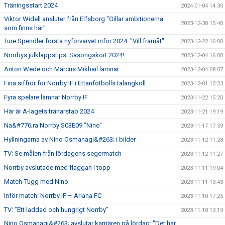
Träningsstart 2024
2024-01-04 14:30
Viktor Widell ansluter från Elfsborg "Gillar ambitionerna
2023-12-30 15:40
som finns här"
Ture Spendler första nyförvärvet inför 2024: "Vill framåt"
2023-12-22 16:00
Norrbys julklappstips: Säsongskort 2024!
2023-12-04 16:00
Anton Wede och Marcus Mikhail lämnar
2023-12-04 08:07
Fina siffror för Norrby IF i Ettanfotbolls talangkoll
2023-12-01 12:23
Fyra spelare lämnar Norrby IF
2023-11-22 15:20
Här är A-lagets tränarstab 2024
2023-11-21 19:19
Na&#776;ra Norrby S03E09 "Nino"
2023-11-17 17:59
Hyllningarna av Nino Osmanagi&#263; i bilder
2023-11-12 11:28
TV: Se målen från lördagens segermatch
2023-11-12 11:27
Norrby avslutade med flaggan i topp
2023-11-11 19:04
Match-Tugg med Nino
2023-11-11 13:43
Inför match: Norrby IF – Ariana FC
2023-11-10 17:25
TV: ”Ett laddad och hungrigt Norrby”
2023-11-10 13:19
Nino Osmanagi&#263; avslutar karriären på lördag: "Det har