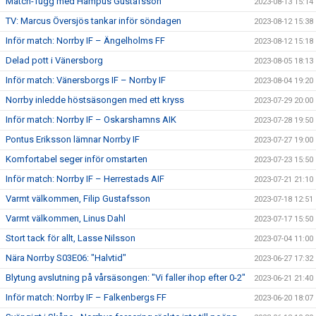
Match-Tugg med Hampus Gustafsson
2023-08-13 15:14
TV: Marcus Översjös tankar inför söndagen
2023-08-12 15:38
Inför match: Norrby IF – Ängelholms FF
2023-08-12 15:18
Delad pott i Vänersborg
2023-08-05 18:13
Inför match: Vänersborgs IF – Norrby IF
2023-08-04 19:20
Norrby inledde höstsäsongen med ett kryss
2023-07-29 20:00
Inför match: Norrby IF – Oskarshamns AIK
2023-07-28 19:50
Pontus Eriksson lämnar Norrby IF
2023-07-27 19:00
Komfortabel seger inför omstarten
2023-07-23 15:50
Inför match: Norrby IF – Herrestads AIF
2023-07-21 21:10
Varmt välkommen, Filip Gustafsson
2023-07-18 12:51
Varmt välkommen, Linus Dahl
2023-07-17 15:50
Stort tack för allt, Lasse Nilsson
2023-07-04 11:00
Nära Norrby S03E06: "Halvtid"
2023-06-27 17:32
Blytung avslutning på vårsäsongen: "Vi faller ihop efter 0-2"
2023-06-21 21:40
Inför match: Norrby IF – Falkenbergs FF
2023-06-20 18:07