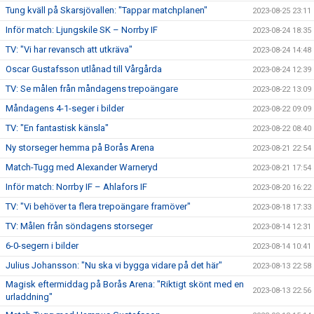
Tung kväll på Skarsjövallen: "Tappar matchplanen"
2023-08-25 23:11
Inför match: Ljungskile SK – Norrby IF
2023-08-24 18:35
TV: "Vi har revansch att utkräva"
2023-08-24 14:48
Oscar Gustafsson utlånad till Vårgårda
2023-08-24 12:39
TV: Se målen från måndagens trepoängare
2023-08-22 13:09
Måndagens 4-1-seger i bilder
2023-08-22 09:09
TV: "En fantastisk känsla"
2023-08-22 08:40
Ny storseger hemma på Borås Arena
2023-08-21 22:54
Match-Tugg med Alexander Warneryd
2023-08-21 17:54
Inför match: Norrby IF – Ahlafors IF
2023-08-20 16:22
TV: "Vi behöver ta flera trepoängare framöver"
2023-08-18 17:33
TV: Målen från söndagens storseger
2023-08-14 12:31
6-0-segern i bilder
2023-08-14 10:41
Julius Johansson: "Nu ska vi bygga vidare på det här"
2023-08-13 22:58
Magisk eftermiddag på Borås Arena: "Riktigt skönt med en
2023-08-13 22:56
urladdning"