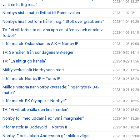
2023-11-09 18:27
varit en häftig resa"
Norrbys sista match flyttad till Ramnavallen
2023-11-07 08:11
Norrbys fina höstform håller i sig: " Stolt över grabbarna"
2023-11-04 19:20
TV: ”Vi vill fortsätta att visa upp en offensiv och attraktiv
2023-11-03 19:15
fotboll”
Inför match: Oskarshamns AIK – Norrby IF
2023-11-03 19:00
TV: Se målen från söndagens 8-3-seger
2023-10-30 14:14
TV: "En riktigt go känsla"
2023-10-29 17:56
Målfyrverkeri när Norrby vann stort
2023-10-29 17:26
Inför match: Norrby IF – Torns IF
2023-10-28 18:23
Mållös historia när Norrby kryssade: "Ingen typisk 0-0-
2023-10-21 19:20
match"
Inför match: BK Olympic – Norrby IF
2023-10-20 18:25
TV: "Vi vill bibehålla den fina trenden"
2023-10-20 18:02
Norrby föll med uddamålet: "Små marginaler"
2023-10-14 15:26
Inför match: IK Oddevold – Norrby IF
2023-10-13 18:58
Norrby IF och Jakob Andersson går skilda vägar
2023-10-13 09:08