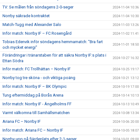
TV: Se målen från söndagens 2-0-seger
2024-11-04 10:36
Norrby säkrade kontraktet
2024-11-04 10:30
Match-Tugg med Alexander Salo
2024-11-03 13:26
Inför match: Norrby IF – FC Rosengård
2024-11-02 11:41
Tobias Edenvik inför söndagens hemmamatch: "Bra fart
2024-11-01 18:50
och mycket energi"
Förändringar i tränarstaben för att säkra Norrby IF:s plats i
2024-10-27 16:32
Ettan Södra
Inför match: FC Trollhättan – Norrby IF
2024-10-25 19:17
Norrby tog tre sköna - och viktiga poäng
2024-10-21 13:12
Inför match: Norrby IF – BK Olympic
2024-10-19 17:00
Tung eftermiddag på Borås Arena
2024-10-14 10:13
Inför match: Norrby IF - Ängelholms FF
2024-10-13 10:49
Varmt välkomna till Samhällsmatchen
2024-10-08 13:34
Ariana FC – Norrby IF
2024-10-06 20:00
Inför match: Ariana FC – Norrby IF
2024-10-05 18:07
Norrby upp på fjärdeplats efter 2-1-seger
2024-10-01 09:00