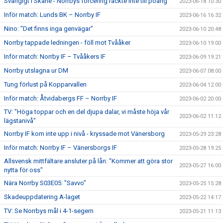
Svängigt i Skåne - Norrbys forcering räckte inte till poäng
2023-06-18 10:30
Inför match: Lunds BK – Norrby IF
2023-06-16 16:32
Nino: "Det finns inga genvägar"
2023-06-10 20:48
Norrby tappade ledningen - föll mot Tvååker
2023-06-10 19:00
Inför match: Norrby IF – Tvååkers IF
2023-06-09 19:21
Norrby utslagna ur DM
2023-06-07 08:00
Tung förlust på Kopparvallen
2023-06-04 12:00
Inför match: Åtvidabergs FF – Norrby IF
2023-06-02 20:00
TV: "Höga toppar och en del djupa dalar, vi måste höja vår
2023-06-02 11:12
lägstanivå"
Norrby IF kom inte upp i nivå - kryssade mot Vänersborg
2023-05-29 23:28
Inför match: Norrby IF – Vänersborgs IF
2023-05-28 19:25
Allsvensk mittfältare ansluter på lån: "Kommer att göra stor
2023-05-27 16:00
nytta för oss"
Nära Norrby S03E05: "Savvo"
2023-05-25 15:28
Skadeuppdatering A-laget
2023-05-22 14:17
TV: Se Norrbys mål i 4-1-segern
2023-05-21 11:13