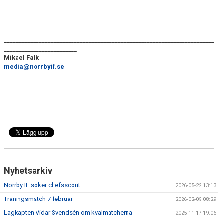
________________________________________________________________________
_________________________
Mikael Falk
media@norrbyif.se
Nyhetsarkiv
Norrby IF söker chefsscout
2026-05-22 13:13
Träningsmatch 7 februari
2026-02-05 08:29
Lagkapten Vidar Svendsén om kvalmatcherna
2025-11-17 19:06