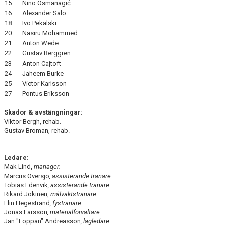
15
Nino Osmanagić
16
Alexander Salo
18
Ivo Pekalski
20
Nasiru Mohammed
21
Anton Wede
22
Gustav Berggren
23
Anton Cajtoft
24
Jaheem Burke
25
Victor Karlsson
27
Pontus Eriksson
Skador & avstängningar:
Viktor Bergh, rehab.
Gustav Broman, rehab.
Ledare:
Mak Lind,
manager.
Marcus Översjö
, assisterande tränare
Tobias Edenvik
, assisterande tränare
Rikard Jokinen,
målvaktstränare
Elin Hegestrand
, fystränare
Jonas Larsson
, materialförvaltare
Jan "Loppan" Andreasson
, lagledare.