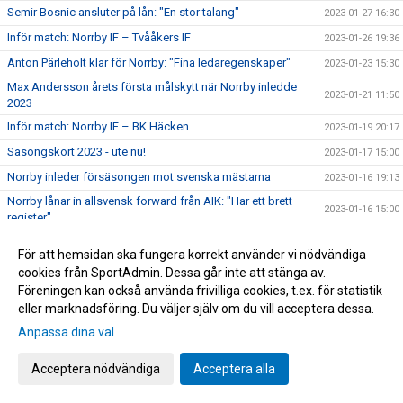
Semir Bosnic ansluter på lån: "En stor talang"
2023-01-27 16:30
Inför match: Norrby IF – Tvååkers IF
2023-01-26 19:36
Anton Pärleholt klar för Norrby: "Fina ledaregenskaper"
2023-01-23 15:30
Max Andersson årets första målskytt när Norrby inledde
2023-01-21 11:50
2023
Inför match: Norrby IF – BK Häcken
2023-01-19 20:17
Säsongskort 2023 - ute nu!
2023-01-17 15:00
Norrby inleder försäsongen mot svenska mästarna
2023-01-16 19:13
Norrby lånar in allsvensk forward från AIK: "Har ett brett
2023-01-16 15:00
register"
Spelschemat förr Ettan Södra spikat - Norrby inleder borta
2023-01-12 13:35
För att hemsidan ska fungera korrekt använder vi nödvändiga
mot Ahlafors
cookies från SportAdmin. Dessa går inte att stänga av.
Teo Helge tar klivet upp till A-laget: "Väldigt roligt och
2023-01-11 12:55
Föreningen kan också använda frivilliga cookies, t.ex. för statistik
inspirerande"
eller marknadsföring. Du väljer själv om du vill acceptera dessa.
Bilder från årets första träning
2023-01-10 10:35
Anpassa dina val
Victor Astor förstärker Norrby IF
2023-01-08 16:31
Acceptera nödvändiga
Acceptera alla
Träningsstart 2023
2023-01-06 15:26
Vidar Svendsen klar för Norrby IF
2022-12-22 12:56