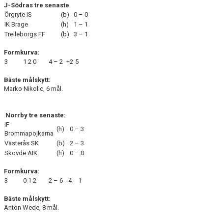
J-Södras tre senaste
Örgryte IS
(b)
0 – 0
IK Brage
(h)
1 – 1
Trelleborgs FF
(b)
3 – 1
Formkurva:
3
1
2
0
4 – 2
+2
5
Bäste målskytt:
Marko Nikolic, 6 mål.
Norrby tre senaste:
IF
(h)
0 – 3
Brommapojkarna
Västerås SK
(b)
2 – 3
Skövde AIK
(h)
0 – 0
Formkurva:
3
0
1
2
2 – 6
-4
1
Bäste målskytt:
Anton Wede, 8 mål.