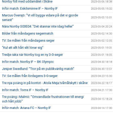
Norrby föll med uddamålet i Skåne
2023-05-06 18:38
Inför match: Eskilsminne IF – Norrby IF
2023-05-05 19:32
Marcus Översjö: "Vi vill bygga vidare på det vi gjorde
2023-05-05 15:01
senast"
Nära Norrby S03E04: "Det stannar inte idag heller"
2023-05-04 20:24
Bilder från måndagens segermatch
2023-05-02 14:30
TV: Se målen från måndagens seger
2023-05-02 12:05
"Kul att allt hårt slit lönar sig"
2023-05-01 19:31
Tredje raka när Norrby tog en ny 3-0-seger
2023-05-01 18:05
Inför match: Norrby IF – BK Olympic
2023-04-30 18:18
Jesper Swedlund: "Tror på en publikvänlig match"
2023-04-30 13:51
TV: Se målen från lördagens 3-0-seger
2023-04-23 15:00
Tre nya poäng in på kontot - Atola Meja tvåmålskytt i skåne
2023-04-22 18:17
Inför match: Torns IF – Norrby IF
2023-04-21 17:30
Tre poäng i Malmö: "Omvandlade frustrationen till energi
2023-04-15 18:24
och hårt jobb"
Inför match: Ariana FC – Norrby IF
2023-04-14 17:30