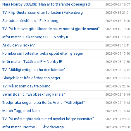
Nära Norrby S03E08: "Han är fortfarande obesegrad"
2023-09-21 18:07
TV: Filip Gustafsson efter förlusten i Falkenberg
2023-09-16 21:01
Sur uddamålsförlust i Falkenberg
2023-09-16 18:00
TV: ”Vi behöver göra liknande saker som vi gjorde senast”
2023-09-15 19:28
Inför match: Falkenbergs FF – Norrby IF
2023-09-15 19:25
Är du den vi söker?
2023-09-15 12:41
Formkurvan fortsätter peka uppåt efter ny seger
2023-09-09 17:40
Inför match: Tvååkers IF – Norrby IF
2023-09-08 17:30
TV: "Jäkligt nyttigt att ha den känslan"
2023-09-08 16:12
Glädjebilder från gårdagens seger
2023-09-03 12:35
TV: Målet som gav tre poäng
2023-09-02 22:16
Semir Bosnic: "En obeskrivlig känsla"
2023-09-02 19:14
Tredje raka segerna på Borås Arena: "Välförtjänt"
2023-09-02 19:13
Match-Tugg med Nino
2023-09-02 15:43
TV: "Vi måste göra saker med mycket högre intensitet"
2023-09-01 20:05
Inför match: Norrby IF – Åtvidabergs FF
2023-09-01 20:00