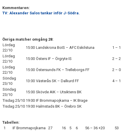
Kommentaren:
TV: Alexander Salos tankar inför J-Södra.
Övriga matcher omgång 28:
Lördag
15:00
Landskrona BoIS – AFC Eskilstuna
1 – 1
22/10
Lördag
15:00
Östers IF – Örgryte IS
2 – 2
22/10
Lördag
15:00
Östersunds FK – Trelleborgs FF
2 – 0
22/10
Söndag
13:00
Västerås SK – Dalkurd FF
4 – 1
23/10
Söndag
15:00
Skövde AIK – Utsiktens BK
23/10
Tisdag 25/10
19:00
IF Brommapojkarna – IK Brage
Tisdag 25/10
19:00
Halmstads BK – Örebro SK
Tabellen:
1
IF Brommapojkarna
27
16
5
6
56 – 36
+20
53