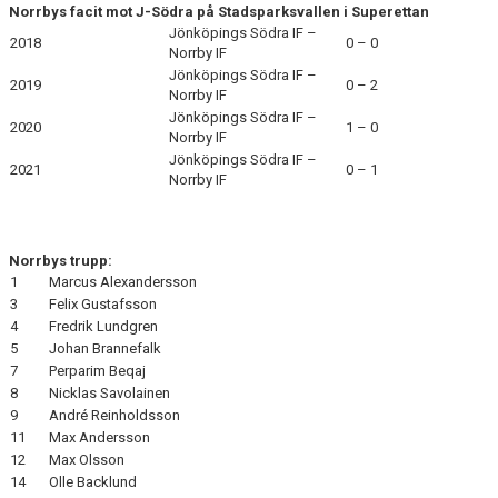
Norrbys facit mot J-Södra på Stadsparksvallen i Superettan
Jönköpings Södra IF –
2018
0 – 0
Norrby IF
Jönköpings Södra IF –
2019
0 – 2
Norrby IF
Jönköpings Södra IF –
2020
1 – 0
Norrby IF
Jönköpings Södra IF –
2021
0 – 1
Norrby IF
Norrbys trupp:
1
Marcus Alexandersson
3
Felix Gustafsson
4
Fredrik Lundgren
5
Johan Brannefalk
7
Perparim Beqaj
8
Nicklas Savolainen
9
André Reinholdsson
11
Max Andersson
12
Max Olsson
14
Olle Backlund