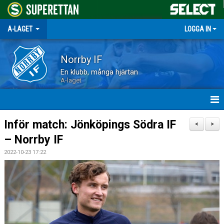
A-LAGET
LOGGA IN
Norrby IF
En klubb, många hjärtan
A-laget
HEM
Inför match: Jönköpings Södra IF
<
>
– Norrby IF
NYHETER
2022-10-23 17:22
MATCHER
TRUPPEN
KALENDER