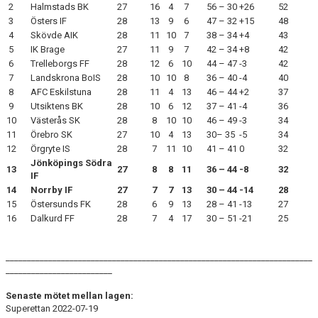
2
Halmstads BK
27
16
4
7
56 – 30
+26
52
3
Östers IF
28
13
9
6
47 – 32
+15
48
4
Skövde AIK
28
11
10
7
38 – 34
+4
43
5
IK Brage
27
11
9
7
42 – 34
+8
42
6
Trelleborgs FF
28
12
6
10
44 – 47
-3
42
7
Landskrona BoIS
28
10
10
8
36 – 40
-4
40
8
AFC Eskilstuna
28
11
4
13
46 – 44
+2
37
9
Utsiktens BK
28
10
6
12
37 – 41
-4
36
10
Västerås SK
28
8
10
10
46 – 49
-3
34
11
Örebro SK
27
10
4
13
30– 35
-5
34
12
Örgryte IS
28
7
11
10
41 – 41
0
32
Jönköpings Södra
13
27
8
8
11
36 – 44
-8
32
IF
14
Norrby IF
27
7
7
13
30 – 44
-14
28
15
Östersunds FK
28
6
9
13
28 – 41
-13
27
16
Dalkurd FF
28
7
4
17
30 – 51
-21
25
________________________________________________________________________
_________________________
Senaste mötet mellan lagen:
Superettan 2022-07-19