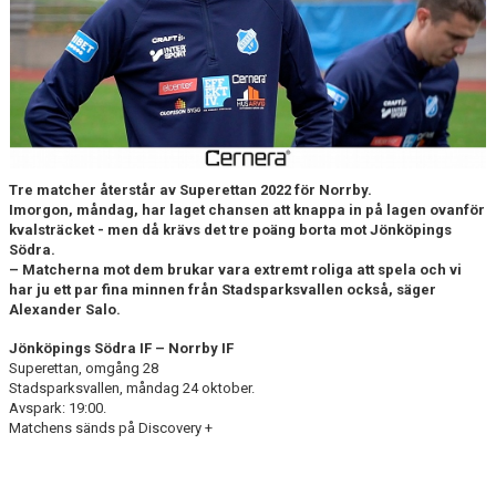
DOKUMENT
BILDARKIV
BILDER 2025
TABELL ETTAN SÖDRA 2025
Tre matcher återstår av Superettan 2022 för Norrby.
Imorgon, måndag, har laget chansen att knappa in på lagen ovanför
kvalsträcket - men då krävs det tre poäng borta mot Jönköpings
Södra.
– Matcherna mot dem brukar vara extremt roliga att spela och vi
har ju ett par fina minnen från Stadsparksvallen också, säger
Alexander Salo.
Jönköpings Södra IF – Norrby IF
Superettan, omgång 28
Stadsparksvallen, måndag 24 oktober.
Avspark: 19:00.
Matchens sänds på Discovery +