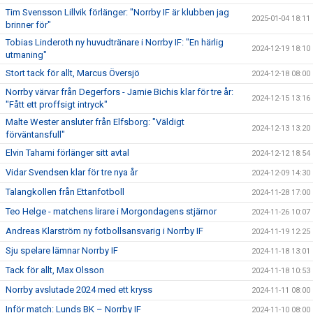
Tim Svensson Lillvik förlänger: "Norrby IF är klubben jag
2025-01-04 18:11
brinner för"
Tobias Linderoth ny huvudtränare i Norrby IF: "En härlig
2024-12-19 18:10
utmaning"
Stort tack för allt, Marcus Översjö
2024-12-18 08:00
Norrby värvar från Degerfors - Jamie Bichis klar för tre år:
2024-12-15 13:16
"Fått ett proffsigt intryck"
Malte Wester ansluter från Elfsborg: "Väldigt
2024-12-13 13:20
förväntansfull"
Elvin Tahami förlänger sitt avtal
2024-12-12 18:54
Vidar Svendsen klar för tre nya år
2024-12-09 14:30
Talangkollen från Ettanfotboll
2024-11-28 17:00
Teo Helge - matchens lirare i Morgondagens stjärnor
2024-11-26 10:07
Andreas Klarström ny fotbollsansvarig i Norrby IF
2024-11-19 12:25
Sju spelare lämnar Norrby IF
2024-11-18 13:01
Tack för allt, Max Olsson
2024-11-18 10:53
Norrby avslutade 2024 med ett kryss
2024-11-11 08:00
Inför match: Lunds BK – Norrby IF
2024-11-10 08:00