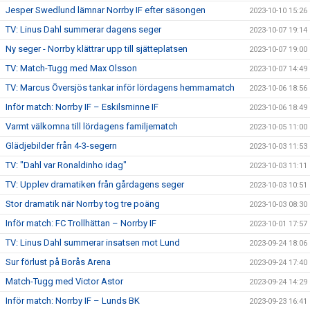
Jesper Swedlund lämnar Norrby IF efter säsongen
2023-10-10 15:26
TV: Linus Dahl summerar dagens seger
2023-10-07 19:14
Ny seger - Norrby klättrar upp till sjätteplatsen
2023-10-07 19:00
TV: Match-Tugg med Max Olsson
2023-10-07 14:49
TV: Marcus Översjös tankar inför lördagens hemmamatch
2023-10-06 18:56
Inför match: Norrby IF – Eskilsminne IF
2023-10-06 18:49
Varmt välkomna till lördagens familjematch
2023-10-05 11:00
Glädjebilder från 4-3-segern
2023-10-03 11:53
TV: "Dahl var Ronaldinho idag"
2023-10-03 11:11
TV: Upplev dramatiken från gårdagens seger
2023-10-03 10:51
Stor dramatik när Norrby tog tre poäng
2023-10-03 08:30
Inför match: FC Trollhättan – Norrby IF
2023-10-01 17:57
TV: Linus Dahl summerar insatsen mot Lund
2023-09-24 18:06
Sur förlust på Borås Arena
2023-09-24 17:40
Match-Tugg med Victor Astor
2023-09-24 14:29
Inför match: Norrby IF – Lunds BK
2023-09-23 16:41