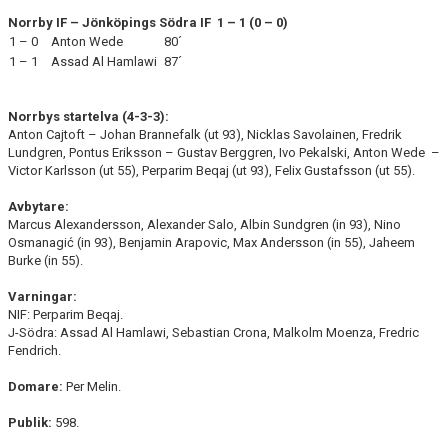
Norrby IF – Jönköpings Södra IF 1 – 1 (0 – 0)
1 – 0
Anton Wede
80´
1 – 1
Assad Al Hamlawi
87´
Norrbys startelva (4-3-3):
Anton Cajtoft – Johan Brannefalk (ut 93), Nicklas Savolainen, Fredrik
Lundgren, Pontus Eriksson – Gustav Berggren, Ivo Pekalski, Anton Wede –
Victor Karlsson (ut 55), Perparim Beqaj (ut 93), Felix Gustafsson (ut 55).
Avbytare:
Marcus Alexandersson, Alexander Salo, Albin Sundgren (in 93), Nino
Osmanagić (in 93), Benjamin Arapovic, Max Andersson (in 55), Jaheem
Burke (in 55).
Varningar:
NIF: Perparim Beqaj.
J-Södra: Assad Al Hamlawi, Sebastian Crona, Malkolm Moenza, Fredric
Fendrich.
Domare:
Per Melin.
Publik:
598.