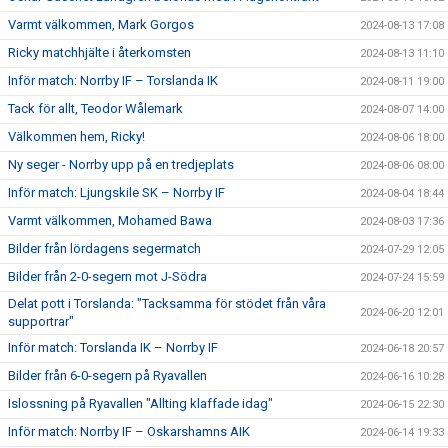
Varmt välkommen, Mark Gorgos
2024-08-13 17:08
Ricky matchhjälte i återkomsten
2024-08-13 11:10
Inför match: Norrby IF – Torslanda IK
2024-08-11 19:00
Tack för allt, Teodor Wålemark
2024-08-07 14:00
Välkommen hem, Ricky!
2024-08-06 18:00
Ny seger - Norrby upp på en tredjeplats
2024-08-06 08:00
Inför match: Ljungskile SK – Norrby IF
2024-08-04 18:44
Varmt välkommen, Mohamed Bawa
2024-08-03 17:36
Bilder från lördagens segermatch
2024-07-29 12:05
Bilder från 2-0-segern mot J-Södra
2024-07-24 15:59
Delat pott i Torslanda: "Tacksamma för stödet från våra
2024-06-20 12:01
supportrar"
Inför match: Torslanda IK – Norrby IF
2024-06-18 20:57
Bilder från 6-0-segern på Ryavallen
2024-06-16 10:28
Islossning på Ryavallen "Allting klaffade idag"
2024-06-15 22:30
Inför match: Norrby IF – Oskarshamns AIK
2024-06-14 19:33