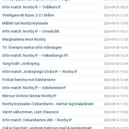
Inför match: Norrby IF – Tvååkers IF
2024-09-29 18:53
Ytterligare ett kryss: 2-2 i Skåne
2024-09-23 12:20
Målrikt när Norrby kryssade
2024-09-16 10:00
Inför match: Norrby IF – Onsala BK
2024-09-14 18:57
Marginalerna emot Norrby
2024-09-10 12:50
TV: Översjös tankar inför måndagen
2024-09-08 14:30
Inför match: Norrby IF – Falkenbergs FF
2024-09-08 14:24
Tung kväll i Jönköping
2024-09-03 12:49
Inför match: Jönköpings Södra IF – Norrby IF
2024-09-01 19:26
Förlust hemma mot Eskilsminne
2024-08-26 10:48
Inför match: Norrby IF – Eskilsminne IF
2024-08-23 19:35
Marcus Victorio lämnar Norrby IF
2024-08-22 10:15
Norrby kryssade i Oskarshamn - närmar sig kvalplatsen
2024-08-18 11:30
Varmt välkommen, Liam Olausson
2024-08-17 10:00
Inför match: Oskarshamns AIK – Norrby IF
2024-08-16 18:22
Oskar Gaschet Lundgren belönas med A-lagskontrakt
2024-08-16 13:02