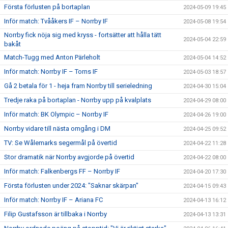
Första förlusten på bortaplan
2024-05-09 19:45
Inför match: Tvååkers IF – Norrby IF
2024-05-08 19:54
Norrby fick nöja sig med kryss - fortsätter att hålla tätt
2024-05-04 22:59
bakåt
Match-Tugg med Anton Pärleholt
2024-05-04 14:52
Inför match: Norrby IF – Torns IF
2024-05-03 18:57
Gå 2 betala för 1 - heja fram Norrby till serieledning
2024-04-30 15:04
Tredje raka på bortaplan - Norrby upp på kvalplats
2024-04-29 08:00
Inför match: BK Olympic – Norrby IF
2024-04-26 19:00
Norrby vidare till nästa omgång i DM
2024-04-25 09:52
TV: Se Wålemarks segermål på övertid
2024-04-22 11:28
Stor dramatik när Norrby avgjorde på övertid
2024-04-22 08:00
Inför match: Falkenbergs FF – Norrby IF
2024-04-20 17:30
Första förlusten under 2024: "Saknar skärpan"
2024-04-15 09:43
Inför match: Norrby IF – Ariana FC
2024-04-13 16:12
Filip Gustafsson är tillbaka i Norrby
2024-04-13 13:31