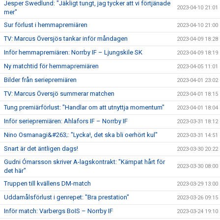
Jesper Swedlund: "Jäkligt tungt, jag tycker att vi förtjänade
2023-04-10 21:01
mer"
Sur förlust i hemmapremiären
2023-04-10 21:00
TV: Marcus Översjös tankar inför måndagen
2023-04-09 18:28
Inför hemmapremiären: Norrby IF – Ljungskile SK
2023-04-09 18:19
Ny matchtid för hemmapremiären
2023-04-05 11:01
Bilder från seriepremiären
2023-04-01 23:02
TV: Marcus Översjö summerar matchen
2023-04-01 18:15
Tung premiärförlust: "Handlar om att utnyttja momentum"
2023-04-01 18:04
Inför seriepremiären: Ahlafors IF – Norrby IF
2023-03-31 18:12
Nino Osmanagi&#263;: "Lycka!, det ska bli oerhört kul"
2023-03-31 14:51
Snart är det äntligen dags!
2023-03-30 20:22
Gudni Ómarsson skriver A-lagskontrakt: "Kämpat hårt för
2023-03-30 08:00
det här"
Truppen till kvällens DM-match
2023-03-29 13:00
Uddamålsförlust i genrepet: "Bra prestation"
2023-03-26 09:15
Inför match: Varbergs BoIS – Norrby IF
2023-03-24 19:10