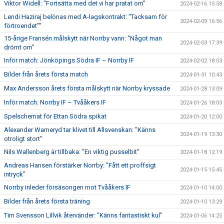
Viktor Widell: "Fortsätta med det vi har pratat om"
2024-02-16 15:58
Lendi Haziraj belönas med A-lagskontrakt: "Tacksam för
2024-02-09 16:56
förtroendet""
15-årige Fransén målskytt när Norrby vann: "Något man
2024-02-03 17:39
drömt om"
Inför match: Jönköpings Södra IF – Norrby IF
2024-02-02 18:03
Bilder från årets första match
2024-01-31 10:43
Max Andersson årets första målskytt när Norrby kryssade
2024-01-28 13:09
Inför match: Norrby IF – Tvååkers IF
2024-01-26 18:03
Spelschemat för Ettan Södra spikat
2024-01-20 12:00
Alexander Warneryd tar klivet till Allsvenskan: "Känns
2024-01-19 13:30
otroligt stort"
Nils Wallenberg är tillbaka: "En viktig pusselbit"
2024-01-18 12:19
Andreas Hansen förstärker Norrby: "Fått ett proffsigt
2024-01-15 15:45
intryck"
Norrby inleder försäsongen mot Tvååkers IF
2024-01-10 14:00
Bilder från årets första träning
2024-01-10 13:29
Tim Svensson Lillvik återvänder: "Känns fantastiskt kul"
2024-01-06 14:25