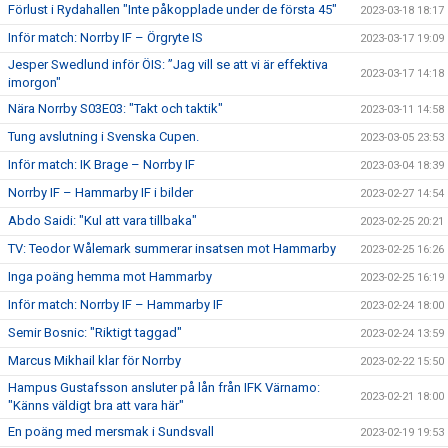
Förlust i Rydahallen "Inte påkopplade under de första 45"
2023-03-18 18:17
Inför match: Norrby IF – Örgryte IS
2023-03-17 19:09
Jesper Swedlund inför ÖIS: ”Jag vill se att vi är effektiva
2023-03-17 14:18
imorgon"
Nära Norrby S03E03: "Takt och taktik"
2023-03-11 14:58
Tung avslutning i Svenska Cupen.
2023-03-05 23:53
Inför match: IK Brage – Norrby IF
2023-03-04 18:39
Norrby IF – Hammarby IF i bilder
2023-02-27 14:54
Abdo Saidi: "Kul att vara tillbaka"
2023-02-25 20:21
TV: Teodor Wålemark summerar insatsen mot Hammarby
2023-02-25 16:26
Inga poäng hemma mot Hammarby
2023-02-25 16:19
Inför match: Norrby IF – Hammarby IF
2023-02-24 18:00
Semir Bosnic: "Riktigt taggad"
2023-02-24 13:59
Marcus Mikhail klar för Norrby
2023-02-22 15:50
Hampus Gustafsson ansluter på lån från IFK Värnamo:
2023-02-21 18:00
"Känns väldigt bra att vara här"
En poäng med mersmak i Sundsvall
2023-02-19 19:53