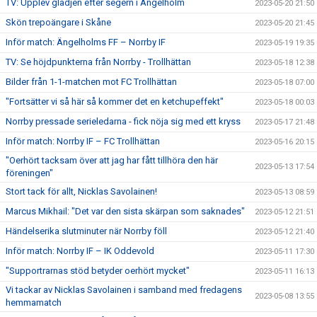
TV: Upplev glädjen efter segern i Ängelholm
2023-05-20 21:50
Skön trepoängare i Skåne
2023-05-20 21:45
Inför match: Ängelholms FF – Norrby IF
2023-05-19 19:35
TV: Se höjdpunkterna från Norrby - Trollhättan
2023-05-18 12:38
Bilder från 1-1-matchen mot FC Trollhättan
2023-05-18 07:00
"Fortsätter vi så här så kommer det en ketchupeffekt"
2023-05-18 00:03
Norrby pressade serieledarna - fick nöja sig med ett kryss
2023-05-17 21:48
Inför match: Norrby IF – FC Trollhättan
2023-05-16 20:15
"Oerhört tacksam över att jag har fått tillhöra den här
2023-05-13 17:54
föreningen"
Stort tack för allt, Nicklas Savolainen!
2023-05-13 08:59
Marcus Mikhail: "Det var den sista skärpan som saknades"
2023-05-12 21:51
Händelserika slutminuter när Norrby föll
2023-05-12 21:40
Inför match: Norrby IF – IK Oddevold
2023-05-11 17:30
"Supportrarnas stöd betyder oerhört mycket"
2023-05-11 16:13
Vi tackar av Nicklas Savolainen i samband med fredagens
2023-05-08 13:55
hemmamatch