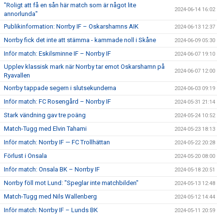
"Roligt att få en sån här match som är något lite
2024-06-14 16:02
annorlunda"
Publikinformation: Norrby IF – Oskarshamns AIK
2024-06-13 12:37
Norrby fick det inte att stämma - kammade noll i Skåne
2024-06-09 05:30
Inför match: Eskilsminne IF – Norrby IF
2024-06-07 19:10
Upplev klassisk mark när Norrby tar emot Oskarshamn på
2024-06-07 12:00
Ryavallen
Norrby tappade segern i slutsekunderna
2024-06-03 09:19
Inför match: FC Rosengård – Norrby IF
2024-05-31 21:14
Stark vändning gav tre poäng
2024-05-24 10:52
Match-Tugg med Elvin Tahami
2024-05-23 18:13
Inför match: Norrby IF — FC Trollhättan
2024-05-22 20:28
Förlust i Onsala
2024-05-20 08:00
Inför match: Onsala BK – Norrby IF
2024-05-18 20:51
Norrby föll mot Lund: "Speglar inte matchbilden"
2024-05-13 12:48
Match-Tugg med Nils Wallenberg
2024-05-12 14:44
Inför match: Norrby IF – Lunds BK
2024-05-11 20:59