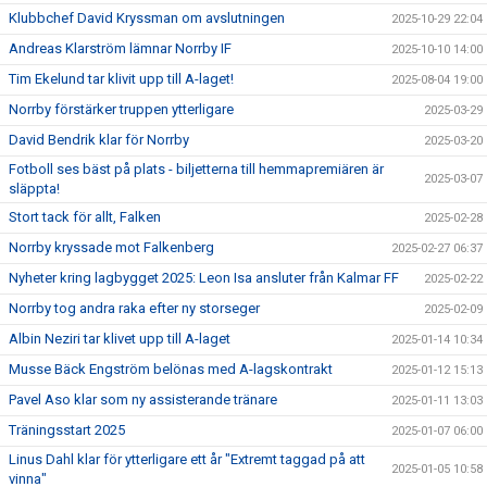
Klubbchef David Kryssman om avslutningen
2025-10-29 22:04
Andreas Klarström lämnar Norrby IF
2025-10-10 14:00
Tim Ekelund tar klivit upp till A-laget!
2025-08-04 19:00
Norrby förstärker truppen ytterligare
2025-03-29
David Bendrik klar för Norrby
2025-03-20
Fotboll ses bäst på plats - biljetterna till hemmapremiären är
2025-03-07
släppta!
Stort tack för allt, Falken
2025-02-28
Norrby kryssade mot Falkenberg
2025-02-27 06:37
Nyheter kring lagbygget 2025: Leon Isa ansluter från Kalmar FF
2025-02-22
Norrby tog andra raka efter ny storseger
2025-02-09
Albin Neziri tar klivet upp till A-laget
2025-01-14 10:34
Musse Bäck Engström belönas med A-lagskontrakt
2025-01-12 15:13
Pavel Aso klar som ny assisterande tränare
2025-01-11 13:03
Träningsstart 2025
2025-01-07 06:00
Linus Dahl klar för ytterligare ett år "Extremt taggad på att
2025-01-05 10:58
vinna"