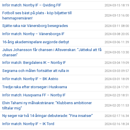
Inför match: Norrby IF – Qviding FIF
2024-03-15 18:19
Fotboll ses bäst på plats - köp biljetter till
2024-03-13 16:00
hemmapremiären!
Sjätte raka när Vänersborg besegrades
2024-03-11 08:00
Inför match: Norrby – Vänersborgs IF
2024-03-08 20:05
16-årig akademispelare avgjorde derbyt
2024-03-06 11:39
Julius Johansson får chansen i Allsvenskan: "Jättekul att få
2024-03-05 13:30
chansen"
Inför match: Bergdalens IK – Norrby IF
2024-03-04 19:09
Segrarna och målen fortsätter att rulla in
2024-03-03 09:57
Inför match: Norrby IF – BK Astrio
2024-03-01 18:09
Tredje raka efter storseger i Huskvarna
2024-02-24 17:01
Inför match: Husqvarna FF – Norrby IF
2024-02-23 18:51
Elvin Tahami ny målvakstränare: "Klubbens ambitioner
2024-02-20 11:53
tilltalar mig"
Ny seger när två 14-åringar debuterade: "Fina insatser"
2024-02-17 16:34
Inför match: Norrby IF – IK Tord
2024-02-16 18:24