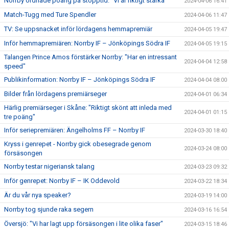
Norrby ordnade poäng på stopptid: "Vi är riktigt starka"
2024-04-06 16:41
Match-Tugg med Ture Spendler
2024-04-06 11:47
TV: Se uppsnacket inför lördagens hemmapremiär
2024-04-05 19:47
Inför hemmapremiären: Norrby IF – Jönköpings Södra IF
2024-04-05 19:15
Talangen Prince Amos förstärker Norrby: "Har en intressant
2024-04-04 12:58
speed"
Publikinformation: Norrby IF – Jönköpings Södra IF
2024-04-04 08:00
Bilder från lördagens premiärseger
2024-04-01 06:34
Härlig premiärseger i Skåne: "Riktigt skönt att inleda med
2024-04-01 01:15
tre poäng"
Inför seriepremiären: Ängelholms FF – Norrby IF
2024-03-30 18:40
Kryss i genrepet - Norrby gick obesegrade genom
2024-03-24 08:00
försäsongen
Norrby testar nigeriansk talang
2024-03-23 09:32
Inför genrepet: Norrby IF – IK Oddevold
2024-03-22 18:34
Är du vår nya speaker?
2024-03-19 14:00
Norrby tog sjunde raka segern
2024-03-16 16:54
Översjö: "Vi har lagt upp försäsongen i lite olika faser"
2024-03-15 18:46