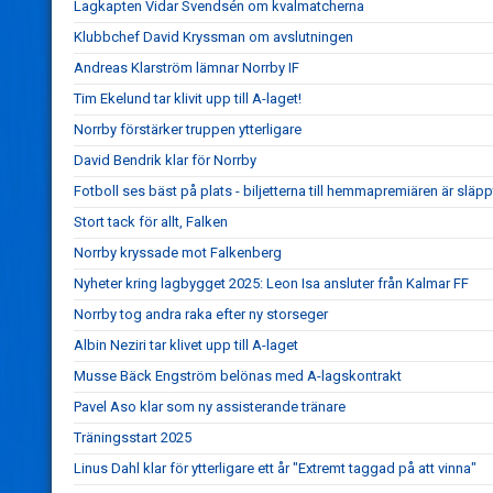
Lagkapten Vidar Svendsén om kvalmatcherna
Klubbchef David Kryssman om avslutningen
Andreas Klarström lämnar Norrby IF
Tim Ekelund tar klivit upp till A-laget!
Norrby förstärker truppen ytterligare
David Bendrik klar för Norrby
Fotboll ses bäst på plats - biljetterna till hemmapremiären är släpp
Stort tack för allt, Falken
Norrby kryssade mot Falkenberg
Nyheter kring lagbygget 2025: Leon Isa ansluter från Kalmar FF
Norrby tog andra raka efter ny storseger
Albin Neziri tar klivet upp till A-laget
Musse Bäck Engström belönas med A-lagskontrakt
Pavel Aso klar som ny assisterande tränare
Träningsstart 2025
Linus Dahl klar för ytterligare ett år "Extremt taggad på att vinna"