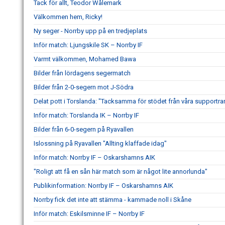
Tack för allt, Teodor Wålemark
Välkommen hem, Ricky!
Ny seger - Norrby upp på en tredjeplats
Inför match: Ljungskile SK – Norrby IF
Varmt välkommen, Mohamed Bawa
Bilder från lördagens segermatch
Bilder från 2-0-segern mot J-Södra
Delat pott i Torslanda: "Tacksamma för stödet från våra supportra
Inför match: Torslanda IK – Norrby IF
Bilder från 6-0-segern på Ryavallen
Islossning på Ryavallen "Allting klaffade idag"
Inför match: Norrby IF – Oskarshamns AIK
"Roligt att få en sån här match som är något lite annorlunda"
Publikinformation: Norrby IF – Oskarshamns AIK
Norrby fick det inte att stämma - kammade noll i Skåne
Inför match: Eskilsminne IF – Norrby IF