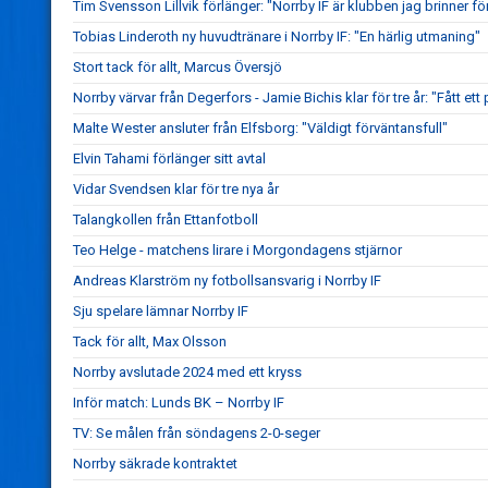
Tim Svensson Lillvik förlänger: "Norrby IF är klubben jag brinner fö
Tobias Linderoth ny huvudtränare i Norrby IF: "En härlig utmaning"
Stort tack för allt, Marcus Översjö
Norrby värvar från Degerfors - Jamie Bichis klar för tre år: "Fått ett 
Malte Wester ansluter från Elfsborg: "Väldigt förväntansfull"
Elvin Tahami förlänger sitt avtal
Vidar Svendsen klar för tre nya år
Talangkollen från Ettanfotboll
Teo Helge - matchens lirare i Morgondagens stjärnor
Andreas Klarström ny fotbollsansvarig i Norrby IF
Sju spelare lämnar Norrby IF
Tack för allt, Max Olsson
Norrby avslutade 2024 med ett kryss
Inför match: Lunds BK – Norrby IF
TV: Se målen från söndagens 2-0-seger
Norrby säkrade kontraktet