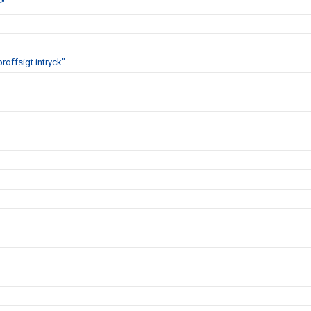
r"
proffsigt intryck"