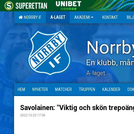
NORRBY IF
A-LAGET
AKADEMI
KONTAKT
BIL
Norrb
En klubb, mån
A-laget
HEM
NYHETER
MATCHER
TRUPPEN
KALENDER
DO
Savolainen: "Viktig och skön trepoän
2022-10-29 17:06