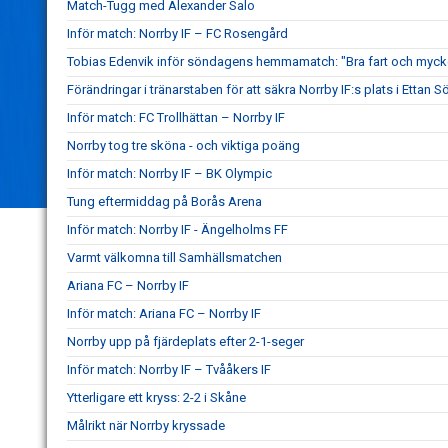
Match-Tugg med Alexander Salo
Inför match: Norrby IF – FC Rosengård
Tobias Edenvik inför söndagens hemmamatch: "Bra fart och mycke
Förändringar i tränarstaben för att säkra Norrby IF:s plats i Ettan S
Inför match: FC Trollhättan – Norrby IF
Norrby tog tre sköna - och viktiga poäng
Inför match: Norrby IF – BK Olympic
Tung eftermiddag på Borås Arena
Inför match: Norrby IF - Ängelholms FF
Varmt välkomna till Samhällsmatchen
Ariana FC – Norrby IF
Inför match: Ariana FC – Norrby IF
Norrby upp på fjärdeplats efter 2-1-seger
Inför match: Norrby IF – Tvååkers IF
Ytterligare ett kryss: 2-2 i Skåne
Målrikt när Norrby kryssade