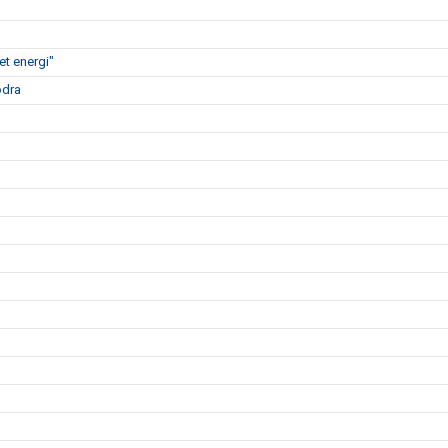
t energi"
ödra