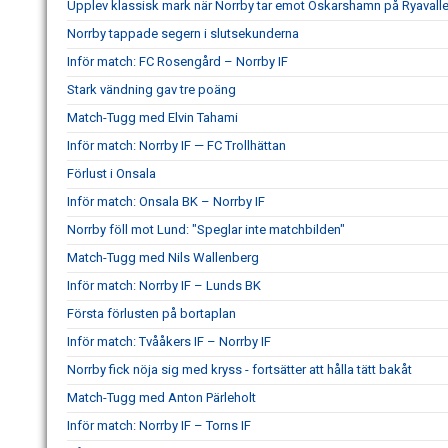
Upplev klassisk mark när Norrby tar emot Oskarshamn på Ryavall
Norrby tappade segern i slutsekunderna
Inför match: FC Rosengård – Norrby IF
Stark vändning gav tre poäng
Match-Tugg med Elvin Tahami
Inför match: Norrby IF — FC Trollhättan
Förlust i Onsala
Inför match: Onsala BK – Norrby IF
Norrby föll mot Lund: "Speglar inte matchbilden"
Match-Tugg med Nils Wallenberg
Inför match: Norrby IF – Lunds BK
Första förlusten på bortaplan
Inför match: Tvååkers IF – Norrby IF
Norrby fick nöja sig med kryss - fortsätter att hålla tätt bakåt
Match-Tugg med Anton Pärleholt
Inför match: Norrby IF – Torns IF