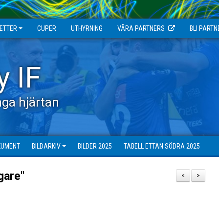
JETTER
CUPER
UTHYRNING
VÅRA PARTNERS
BLI PARTN
y IF
ga hjärtan
KUMENT
BILDARKIV
BILDER 2025
TABELL ETTAN SÖDRA 2025
gare"
<
>