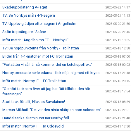
Skadeuppdatering A-laget
2023-05-22 14:17
TV: Se Norrbys mål i 4-1-segern
2023-05-21 11:13
TV: Upplev glädjen efter segern i Ängelholm
2023-05-20 21:50
Skön trepoängare i Skåne
2023-05-20 21:45
Inför match: Ängelholms FF – Norrby IF
2023-05-19 19:35
TV: Se höjdpunkterna från Norrby - Trollhättan
2023-05-18 12:38
Bilder från 1-1-matchen mot FC Trollhättan
2023-05-18 07:00
"Fortsätter vi så här så kommer det en ketchupeffekt"
2023-05-18 00:03
Norrby pressade serieledarna - fick nöja sig med ett kryss
2023-05-17 21:48
Inför match: Norrby IF – FC Trollhättan
2023-05-16 20:15
"Oerhört tacksam över att jag har fått tillhöra den här
2023-05-13 17:54
föreningen"
Stort tack för allt, Nicklas Savolainen!
2023-05-13 08:59
Marcus Mikhail: "Det var den sista skärpan som saknades"
2023-05-12 21:51
Händelserika slutminuter när Norrby föll
2023-05-12 21:40
Inför match: Norrby IF – IK Oddevold
2023-05-11 17:30