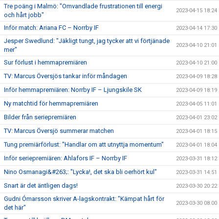
Tre poäng i Malmö: "Omvandlade frustrationen till energi
2023-04-15 18:24
och hårt jobb"
Inför match: Ariana FC – Norrby IF
2023-04-14 17:30
Jesper Swedlund: "Jäkligt tungt, jag tycker att vi förtjänade
2023-04-10 21:01
mer"
Sur förlust i hemmapremiären
2023-04-10 21:00
TV: Marcus Översjös tankar inför måndagen
2023-04-09 18:28
Inför hemmapremiären: Norrby IF – Ljungskile SK
2023-04-09 18:19
Ny matchtid för hemmapremiären
2023-04-05 11:01
Bilder från seriepremiären
2023-04-01 23:02
TV: Marcus Översjö summerar matchen
2023-04-01 18:15
Tung premiärförlust: "Handlar om att utnyttja momentum"
2023-04-01 18:04
Inför seriepremiären: Ahlafors IF – Norrby IF
2023-03-31 18:12
Nino Osmanagi&#263;: "Lycka!, det ska bli oerhört kul"
2023-03-31 14:51
Snart är det äntligen dags!
2023-03-30 20:22
Gudni Ómarsson skriver A-lagskontrakt: "Kämpat hårt för
2023-03-30 08:00
det här"