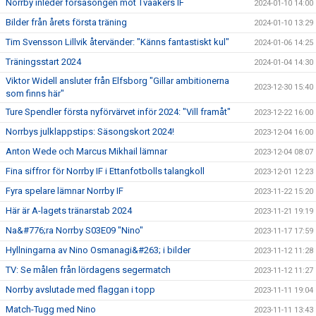
Norrby inleder försäsongen mot Tvååkers IF
2024-01-10 14:00
Bilder från årets första träning
2024-01-10 13:29
Tim Svensson Lillvik återvänder: "Känns fantastiskt kul"
2024-01-06 14:25
Träningsstart 2024
2024-01-04 14:30
Viktor Widell ansluter från Elfsborg "Gillar ambitionerna
2023-12-30 15:40
som finns här"
Ture Spendler första nyförvärvet inför 2024: "Vill framåt"
2023-12-22 16:00
Norrbys julklappstips: Säsongskort 2024!
2023-12-04 16:00
Anton Wede och Marcus Mikhail lämnar
2023-12-04 08:07
Fina siffror för Norrby IF i Ettanfotbolls talangkoll
2023-12-01 12:23
Fyra spelare lämnar Norrby IF
2023-11-22 15:20
Här är A-lagets tränarstab 2024
2023-11-21 19:19
Na&#776;ra Norrby S03E09 "Nino"
2023-11-17 17:59
Hyllningarna av Nino Osmanagi&#263; i bilder
2023-11-12 11:28
TV: Se målen från lördagens segermatch
2023-11-12 11:27
Norrby avslutade med flaggan i topp
2023-11-11 19:04
Match-Tugg med Nino
2023-11-11 13:43