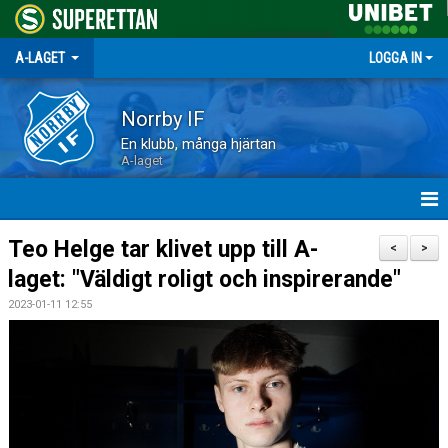
A-LAGET
LOGGA IN
Norrby IF
En klubb, många hjärtan
A-laget
HEM
Teo Helge tar klivet upp till A-
<
>
laget: "Väldigt roligt och inspirerande"
NYHETER
2023-01-11 12:55
MATCHER
TRUPPEN
KALENDER