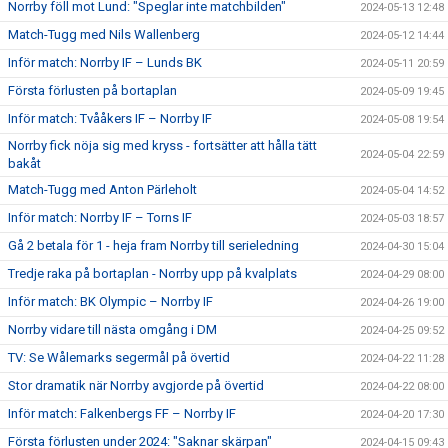
Norrby föll mot Lund: "Speglar inte matchbilden"
2024-05-13 12:48
Match-Tugg med Nils Wallenberg
2024-05-12 14:44
Inför match: Norrby IF – Lunds BK
2024-05-11 20:59
Första förlusten på bortaplan
2024-05-09 19:45
Inför match: Tvååkers IF – Norrby IF
2024-05-08 19:54
Norrby fick nöja sig med kryss - fortsätter att hålla tätt
2024-05-04 22:59
bakåt
Match-Tugg med Anton Pärleholt
2024-05-04 14:52
Inför match: Norrby IF – Torns IF
2024-05-03 18:57
Gå 2 betala för 1 - heja fram Norrby till serieledning
2024-04-30 15:04
Tredje raka på bortaplan - Norrby upp på kvalplats
2024-04-29 08:00
Inför match: BK Olympic – Norrby IF
2024-04-26 19:00
Norrby vidare till nästa omgång i DM
2024-04-25 09:52
TV: Se Wålemarks segermål på övertid
2024-04-22 11:28
Stor dramatik när Norrby avgjorde på övertid
2024-04-22 08:00
Inför match: Falkenbergs FF – Norrby IF
2024-04-20 17:30
Första förlusten under 2024: "Saknar skärpan"
2024-04-15 09:43