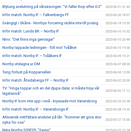
Blytung avslutning på vårsäsongen: "Vi faller ihop efter 0-2"
2023-06-21 21:40
Inför match: Norrby IF – Falkenbergs FF
2023-06-20 18:07
Svängigt i Skåne - Norrbys forcering räckte inte till poäng
2023-06-18 10:30
Inför match: Lunds BK – Norrby IF
2023-06-16 16:32
Nino: "Det finns inga genvägar"
2023-06-10 20:48
Norrby tappade ledningen - föll mot Tvååker
2023-06-10 19:00
Inför match: Norrby IF – Tvååkers IF
2023-06-09 19:21
Norrby utslagna ur DM
2023-06-07 08:00
Tung förlust på Kopparvallen
2023-06-04 12:00
Inför match: Åtvidabergs FF – Norrby IF
2023-06-02 20:00
TV: "Höga toppar och en del djupa dalar, vi måste höja vår
2023-06-02 11:12
lägstanivå"
Norrby IF kom inte upp i nivå - kryssade mot Vänersborg
2023-05-29 23:28
Inför match: Norrby IF – Vänersborgs IF
2023-05-28 19:25
Allsvensk mittfältare ansluter på lån: "Kommer att göra stor
2023-05-27 16:00
nytta för oss"
Nära Norrby S03E05: "Savvo"
2023-05-25 15:28