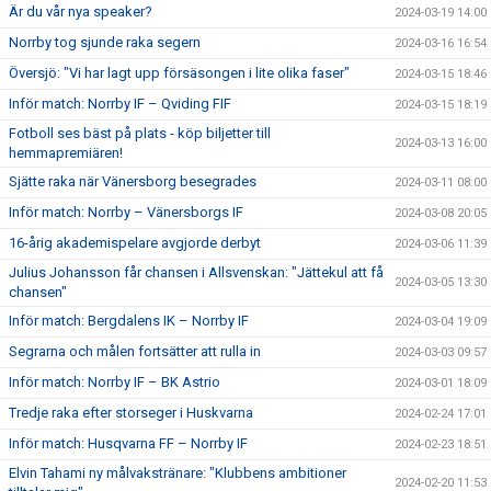
Är du vår nya speaker?
2024-03-19 14:00
Norrby tog sjunde raka segern
2024-03-16 16:54
Översjö: "Vi har lagt upp försäsongen i lite olika faser"
2024-03-15 18:46
Inför match: Norrby IF – Qviding FIF
2024-03-15 18:19
Fotboll ses bäst på plats - köp biljetter till
2024-03-13 16:00
hemmapremiären!
Sjätte raka när Vänersborg besegrades
2024-03-11 08:00
Inför match: Norrby – Vänersborgs IF
2024-03-08 20:05
16-årig akademispelare avgjorde derbyt
2024-03-06 11:39
Julius Johansson får chansen i Allsvenskan: "Jättekul att få
2024-03-05 13:30
chansen"
Inför match: Bergdalens IK – Norrby IF
2024-03-04 19:09
Segrarna och målen fortsätter att rulla in
2024-03-03 09:57
Inför match: Norrby IF – BK Astrio
2024-03-01 18:09
Tredje raka efter storseger i Huskvarna
2024-02-24 17:01
Inför match: Husqvarna FF – Norrby IF
2024-02-23 18:51
Elvin Tahami ny målvakstränare: "Klubbens ambitioner
2024-02-20 11:53