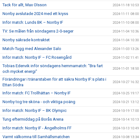
Tack för allt, Max Olsson
2024-11-18 10:53
Norrby avslutade 2024 med ett kryss
2024-11-11 08:00
Inför match: Lunds BK – Norrby IF
2024-11-10 08:00
TV: Se målen från söndagens 2-0-seger
2024-11-04 10:36
Norrby säkrade kontraktet
2024-11-04 10:30
Match-Tugg med Alexander Salo
2024-11-03 13:26
Inför match: Norrby IF – FC Rosengård
2024-11-02 11:41
Tobias Edenvik inför söndagens hemmamatch: "Bra fart
2024-11-01 18:50
och mycket energi"
Förändringar i tränarstaben för att säkra Norrby IF:s plats i
2024-10-27 16:32
Ettan Södra
Inför match: FC Trollhättan – Norrby IF
2024-10-25 19:17
Norrby tog tre sköna - och viktiga poäng
2024-10-21 13:12
Inför match: Norrby IF – BK Olympic
2024-10-19 17:00
Tung eftermiddag på Borås Arena
2024-10-14 10:13
Inför match: Norrby IF - Ängelholms FF
2024-10-13 10:49
Varmt välkomna till Samhällsmatchen
2024-10-08 13:34