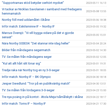
"Supportrarnas stöd betyder oerhört mycket"
2023-05-11 16:13
Vi tackar av Nicklas Savolainen i samband med fredagens
2023-05-08 13:55
hemmamatch
Norrby föll med uddamålet i Skåne
2023-05-06 18:38
Inför match: Eskilsminne IF – Norrby IF
2023-05-05 19:32
Marcus Översjö: "Vi vill bygga vidare på det vi gjorde
2023-05-05 15:01
senast"
Nära Norrby S03E04: "Det stannar inte idag heller"
2023-05-04 20:24
Bilder från måndagens segermatch
2023-05-02 14:30
TV: Se målen från måndagens seger
2023-05-02 12:05
"Kul att allt hårt slit lönar sig"
2023-05-01 19:31
Tredje raka när Norrby tog en ny 3-0-seger
2023-05-01 18:05
Inför match: Norrby IF – BK Olympic
2023-04-30 18:18
Jesper Swedlund: "Tror på en publikvänlig match"
2023-04-30 13:51
TV: Se målen från lördagens 3-0-seger
2023-04-23 15:00
Tre nya poäng in på kontot - Atola Meja tvåmålskytt i skåne
2023-04-22 18:17
Inför match: Torns IF – Norrby IF
2023-04-21 17:30