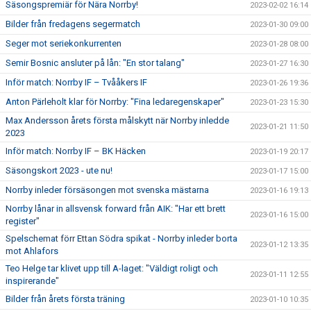
Säsongspremiär för Nära Norrby!
2023-02-02 16:14
Bilder från fredagens segermatch
2023-01-30 09:00
Seger mot seriekonkurrenten
2023-01-28 08:00
Semir Bosnic ansluter på lån: "En stor talang"
2023-01-27 16:30
Inför match: Norrby IF – Tvååkers IF
2023-01-26 19:36
Anton Pärleholt klar för Norrby: "Fina ledaregenskaper"
2023-01-23 15:30
Max Andersson årets första målskytt när Norrby inledde
2023-01-21 11:50
2023
Inför match: Norrby IF – BK Häcken
2023-01-19 20:17
Säsongskort 2023 - ute nu!
2023-01-17 15:00
Norrby inleder försäsongen mot svenska mästarna
2023-01-16 19:13
Norrby lånar in allsvensk forward från AIK: "Har ett brett
2023-01-16 15:00
register"
Spelschemat förr Ettan Södra spikat - Norrby inleder borta
2023-01-12 13:35
mot Ahlafors
Teo Helge tar klivet upp till A-laget: "Väldigt roligt och
2023-01-11 12:55
inspirerande"
Bilder från årets första träning
2023-01-10 10:35