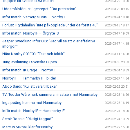
Truppen till kvällens DM-match
2023-03-29 13:00
Uddamålsförlust i genrepet: "Bra prestation"
2023-03-26 09:15
Inför match: Varbergs BoIS – Norrby IF
2023-03-24 19:10
Förlust i Rydahallen "Inte påkopplade under de första 45"
2023-03-18 18:17
Inför match: Norrby IF – Örgryte IS
2023-03-17 19:09
Jesper Swedlund inför ÖIS: ”Jag vill se att vi är effektiva
2023-03-17 14:18
imorgon"
Nära Norrby S03E03: "Takt och taktik"
2023-03-11 14:58
Tung avslutning i Svenska Cupen.
2023-03-05 23:53
Inför match: IK Brage – Norrby IF
2023-03-04 18:39
Norrby IF – Hammarby IF i bilder
2023-02-27 14:54
Abdo Saidi: "Kul att vara tillbaka"
2023-02-25 20:21
TV: Teodor Wålemark summerar insatsen mot Hammarby
2023-02-25 16:26
Inga poäng hemma mot Hammarby
2023-02-25 16:19
Inför match: Norrby IF – Hammarby IF
2023-02-24 18:00
Semir Bosnic: "Riktigt taggad"
2023-02-24 13:59
Marcus Mikhail klar för Norrby
2023-02-22 15:50