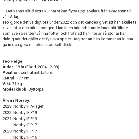
– Det känns alltid extra kul när vi kan flytta upp spelare från akademin till
vårt A-lag.
Teo gjorde det väldigt bra under 2022 och det kändes givet att han skulle ta
klivet inför den här säsongen. Han är en hårt arbetande innermittfältare
som även besitter två fina fötter, och trots att han inte är så stor är han
duktig när det gäller det fysiska spelet. Jag tror att han kommer att kunna
gå in och göra minuter i stort sett direkt.
Teo Helge
Ålder:
18 år (Född: 2004-12-08).
Position:
central mittfältare.
Längd:
177 cm
Vikt:
71 kg.
Moderklubb:
Byttorps IF
Åren i Norrby:
2023
Norrby IF A-laget
2022
Norrby IF P19
2021
Norrby IF P19
Norrby IF P17
2020
Norrby IF P17
Norrby IF P16