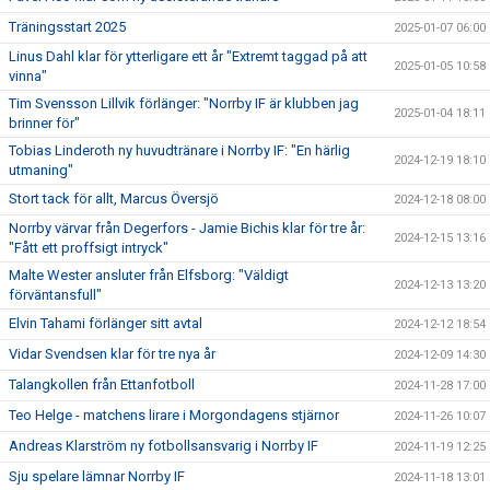
Träningsstart 2025
2025-01-07 06:00
Linus Dahl klar för ytterligare ett år "Extremt taggad på att
2025-01-05 10:58
vinna"
Tim Svensson Lillvik förlänger: "Norrby IF är klubben jag
2025-01-04 18:11
brinner för"
Tobias Linderoth ny huvudtränare i Norrby IF: "En härlig
2024-12-19 18:10
utmaning"
Stort tack för allt, Marcus Översjö
2024-12-18 08:00
Norrby värvar från Degerfors - Jamie Bichis klar för tre år:
2024-12-15 13:16
"Fått ett proffsigt intryck"
Malte Wester ansluter från Elfsborg: "Väldigt
2024-12-13 13:20
förväntansfull"
Elvin Tahami förlänger sitt avtal
2024-12-12 18:54
Vidar Svendsen klar för tre nya år
2024-12-09 14:30
Talangkollen från Ettanfotboll
2024-11-28 17:00
Teo Helge - matchens lirare i Morgondagens stjärnor
2024-11-26 10:07
Andreas Klarström ny fotbollsansvarig i Norrby IF
2024-11-19 12:25
Sju spelare lämnar Norrby IF
2024-11-18 13:01