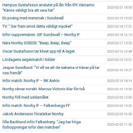
Hampus Gustafsson ansluter på lån från IFK Värnamo:
2023-02-21 18:00
"Känns väldigt bra att vara här"
En poäng med mersmak i Sundsvall
2023-02-19 19:53
TV: " Ser fram emot detta väldigt mycket"
2023-02-18 17:21
Inför cuppremiären: GIF Sundsvall – Norrby IF
2023-02-18 16:15
Nära Norrby S03E03: "Beep, Beep, Beep"
2023-02-17 13:35
Oscar Gustafsson tar klivet upp till A-laget.
2023-02-16 10:48
Lördagens segermatch i bilder
2023-02-13 10:51
Jesper Swedlund: ”Vi vill se att de sakerna vi tränar på tar
2023-02-10 18:27
oss framåt”
Inför match: Norrby IF – BK Astrio
2023-02-10 18:14
Norrby värvar norskt: Marcus Victorio klar för två
2023-02-10 13:50
Norrby föll med uddamålet
2023-02-05 12:00
Inför match: Norrby IF – Falkenbergs FF
2023-02-03 19:25
Jakob Andersson förstärker Norrby
2023-02-03 16:00
Olle Backlund inför Falkenberg: "Jag har höga
2023-02-03 11:26
förhoppningar inför den matchen"