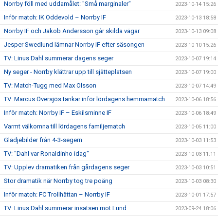
Norrby föll med uddamålet: "Små marginaler"
2023-10-14 15:26
Inför match: IK Oddevold – Norrby IF
2023-10-13 18:58
Norrby IF och Jakob Andersson går skilda vägar
2023-10-13 09:08
Jesper Swedlund lämnar Norrby IF efter säsongen
2023-10-10 15:26
TV: Linus Dahl summerar dagens seger
2023-10-07 19:14
Ny seger - Norrby klättrar upp till sjätteplatsen
2023-10-07 19:00
TV: Match-Tugg med Max Olsson
2023-10-07 14:49
TV: Marcus Översjös tankar inför lördagens hemmamatch
2023-10-06 18:56
Inför match: Norrby IF – Eskilsminne IF
2023-10-06 18:49
Varmt välkomna till lördagens familjematch
2023-10-05 11:00
Glädjebilder från 4-3-segern
2023-10-03 11:53
TV: "Dahl var Ronaldinho idag"
2023-10-03 11:11
TV: Upplev dramatiken från gårdagens seger
2023-10-03 10:51
Stor dramatik när Norrby tog tre poäng
2023-10-03 08:30
Inför match: FC Trollhättan – Norrby IF
2023-10-01 17:57
TV: Linus Dahl summerar insatsen mot Lund
2023-09-24 18:06