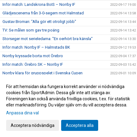
Inför match: Landskrona BoIS – Norrby IF
2022-09-17 19:00
Glädjescenerna från 3-0-segern mot Halmstad
2022-09-14 13:58
Gustav Broman: "Alla gör ett otroligt jobb"
2022-09-14 13:44
TV: Se målen som gav tre poäng
2022-09-14 13:42
Storseger mot serieledarna: "En oerhört bra känsla"
2022-09-14 13:30
Inför match: Norrby IF – Halmstads BK
2022-09-12 19:53
Norrby kryssade borta mot Örebro
2022-09-04 17:37
Inför match: Örebro SK – Norrby IF
2022-09-03 15:42
Norrby klara för gruppspelet i Svenska Cupen
2022-09-01 10:09
Inför match: Lunds BK – Norrby IF
2022-08-31 09:30
För att hemsidan ska fungera korrekt använder vi nödvändiga
TV: Mak Lind inför onsdagens cupmatch mot Lund
2022-08-30 15:29
cookies från SportAdmin. Dessa går inte att stänga av.
Föreningen kan också använda frivilliga cookies, t.ex. för statistik
TV: Se målen som gav tre poäng
2022-08-29 12:58
eller marknadsföring. Du väljer själv om du vill acceptera dessa.
Norrby upp på säker mark efter hemmaseger
2022-08-28 18:15
Anpassa dina val
TV: Mak Linds tankar inför söndagens hemmamatch
2022-08-27 17:36
Inför match: Norrby IF – AFC Eskilstuna
2022-08-27 17:29
Acceptera nödvändiga
Acceptera alla
Klubbchef David Kryssman: "En Norrbyit ger sig aldrig"
2022-08-25 15:06