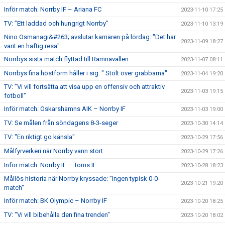
Inför match: Norrby IF – Ariana FC
2023-11-10 17:25
TV: ”Ett laddad och hungrigt Norrby”
2023-11-10 13:19
Nino Osmanagi&#263; avslutar karriären på lördag: "Det har
2023-11-09 18:27
varit en häftig resa"
Norrbys sista match flyttad till Ramnavallen
2023-11-07 08:11
Norrbys fina höstform håller i sig: " Stolt över grabbarna"
2023-11-04 19:20
TV: ”Vi vill fortsätta att visa upp en offensiv och attraktiv
2023-11-03 19:15
fotboll”
Inför match: Oskarshamns AIK – Norrby IF
2023-11-03 19:00
TV: Se målen från söndagens 8-3-seger
2023-10-30 14:14
TV: "En riktigt go känsla"
2023-10-29 17:56
Målfyrverkeri när Norrby vann stort
2023-10-29 17:26
Inför match: Norrby IF – Torns IF
2023-10-28 18:23
Mållös historia när Norrby kryssade: "Ingen typisk 0-0-
2023-10-21 19:20
match"
Inför match: BK Olympic – Norrby IF
2023-10-20 18:25
TV: "Vi vill bibehålla den fina trenden"
2023-10-20 18:02