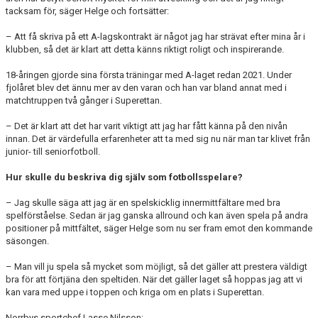
tacksam för, säger Helge och fortsätter:
– Att få skriva på ett A-lagskontrakt är något jag har strävat efter mina år i
klubben, så det är klart att detta känns riktigt roligt och inspirerande.
18-åringen gjorde sina första träningar med A-laget redan 2021. Under
fjolåret blev det ännu mer av den varan och han var bland annat med i
matchtruppen två gånger i Superettan.
– Det är klart att det har varit viktigt att jag har fått känna på den nivån
innan. Det är värdefulla erfarenheter att ta med sig nu när man tar klivet från
junior- till seniorfotboll.
Hur skulle du beskriva dig själv som fotbollsspelare?
– Jag skulle säga att jag är en spelskicklig innermittfältare med bra
spelförståelse. Sedan är jag ganska allround och kan även spela på andra
positioner på mittfältet, säger Helge som nu ser fram emot den kommande
säsongen.
– Man vill ju spela så mycket som möjligt, så det gäller att prestera väldigt
bra för att förtjäna den speltiden. När det gäller laget så hoppas jag att vi
kan vara med uppe i toppen och kriga om en plats i Superettan.
Norrbys sportchef Lasse Nilsson: