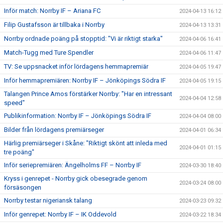
Inför match: Norrby IF – Ariana FC
2024-04-13 16:12
Filip Gustafsson är tillbaka i Norrby
2024-04-13 13:31
Norrby ordnade poäng på stopptid: "Vi är riktigt starka"
2024-04-06 16:41
Match-Tugg med Ture Spendler
2024-04-06 11:47
TV: Se uppsnacket inför lördagens hemmapremiär
2024-04-05 19:47
Inför hemmapremiären: Norrby IF – Jönköpings Södra IF
2024-04-05 19:15
Talangen Prince Amos förstärker Norrby: "Har en intressant
2024-04-04 12:58
speed"
Publikinformation: Norrby IF – Jönköpings Södra IF
2024-04-04 08:00
Bilder från lördagens premiärseger
2024-04-01 06:34
Härlig premiärseger i Skåne: "Riktigt skönt att inleda med
2024-04-01 01:15
tre poäng"
Inför seriepremiären: Ängelholms FF – Norrby IF
2024-03-30 18:40
Kryss i genrepet - Norrby gick obesegrade genom
2024-03-24 08:00
försäsongen
Norrby testar nigeriansk talang
2024-03-23 09:32
Inför genrepet: Norrby IF – IK Oddevold
2024-03-22 18:34