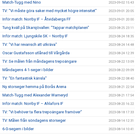
Match-Tugg med Nino
2023-09-02 15:43
TV: "Vi måste göra saker med mycket högre intensitet"
2023-09-01 20:05
Inför match: Norrby IF – Åtvidabergs FF
2023-09-01 20:00
Tung kväll på Skarsjövallen: "Tappar matchplanen"
2023-08-25 23:11
Inför match: Ljungskile SK – Norrby IF
2023-08-24 18:35
TV: "Vi har revansch att utkräva"
2023-08-24 14:48
Oscar Gustafsson utlånad till Vårgårda
2023-08-24 12:39
TV: Se målen från måndagens trepoängare
2023-08-22 13:09
Måndagens 4-1-seger i bilder
2023-08-22 09:09
TV: "En fantastisk känsla"
2023-08-22 08:40
Ny storseger hemma på Borås Arena
2023-08-21 22:54
Match-Tugg med Alexander Warneryd
2023-08-21 17:54
Inför match: Norrby IF – Ahlafors IF
2023-08-20 16:22
TV: "Vi behöver ta flera trepoängare framöver"
2023-08-18 17:33
TV: Målen från söndagens storseger
2023-08-14 12:31
6-0-segern i bilder
2023-08-14 10:41