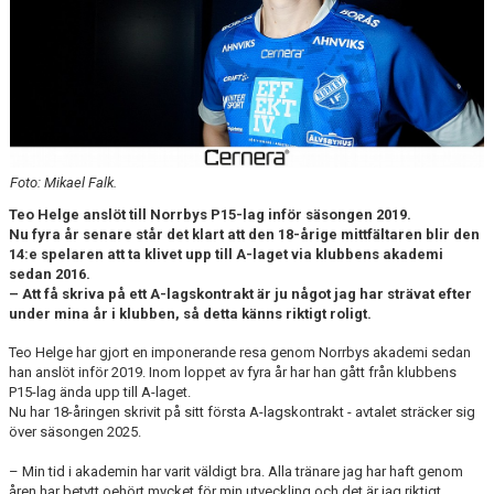
DOKUMENT
BILDARKIV
BILDER 2025
TABELL ETTAN SÖDRA 2025
Foto: Mikael Falk.
Teo Helge anslöt till Norrbys P15-lag inför säsongen 2019.
Nu fyra år senare står det klart att den 18-årige mittfältaren blir den
14:e spelaren att ta klivet upp till A-laget via klubbens akademi
sedan 2016.
– Att få skriva på ett A-lagskontrakt är ju något jag har strävat efter
under mina år i klubben, så detta känns riktigt roligt.
Teo Helge har gjort en imponerande resa genom Norrbys akademi sedan
han anslöt inför 2019. Inom loppet av fyra år har han gått från klubbens
P15-lag ända upp till A-laget.
Nu har 18-åringen skrivit på sitt första A-lagskontrakt - avtalet sträcker sig
över säsongen 2025.
– Min tid i akademin har varit väldigt bra. Alla tränare jag har haft genom
åren har betytt oehört mycket för min utveckling och det är jag riktigt