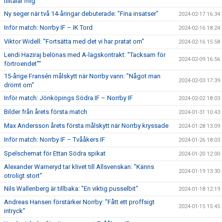
tilltalar mig"
Ny seger när två 14-åringar debuterade: "Fina insatser"
2024-02-17 16:34
Inför match: Norrby IF – IK Tord
2024-02-16 18:24
Viktor Widell: "Fortsätta med det vi har pratat om"
2024-02-16 15:58
Lendi Haziraj belönas med A-lagskontrakt: "Tacksam för
2024-02-09 16:56
förtroendet""
15-årige Fransén målskytt när Norrby vann: "Något man
2024-02-03 17:39
drömt om"
Inför match: Jönköpings Södra IF – Norrby IF
2024-02-02 18:03
Bilder från årets första match
2024-01-31 10:43
Max Andersson årets första målskytt när Norrby kryssade
2024-01-28 13:09
Inför match: Norrby IF – Tvååkers IF
2024-01-26 18:03
Spelschemat för Ettan Södra spikat
2024-01-20 12:00
Alexander Warneryd tar klivet till Allsvenskan: "Känns
2024-01-19 13:30
otroligt stort"
Nils Wallenberg är tillbaka: "En viktig pusselbit"
2024-01-18 12:19
Andreas Hansen förstärker Norrby: "Fått ett proffsigt
2024-01-15 15:45
intryck"