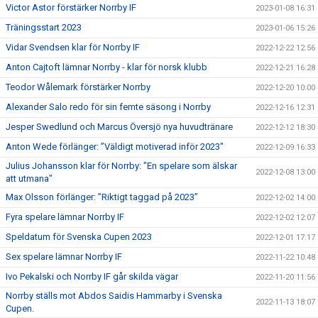
Victor Astor förstärker Norrby IF
2023-01-08 16:31
Träningsstart 2023
2023-01-06 15:26
Vidar Svendsen klar för Norrby IF
2022-12-22 12:56
Anton Cajtoft lämnar Norrby - klar för norsk klubb
2022-12-21 16:28
Teodor Wålemark förstärker Norrby
2022-12-20 10:00
Alexander Salo redo för sin femte säsong i Norrby
2022-12-16 12:31
Jesper Swedlund och Marcus Översjö nya huvudtränare
2022-12-12 18:30
Anton Wede förlänger: ”Väldigt motiverad inför 2023"
2022-12-09 16:33
Julius Johansson klar för Norrby: "En spelare som älskar
2022-12-08 13:00
att utmana"
Max Olsson förlänger: ”Riktigt taggad på 2023”
2022-12-02 14:00
Fyra spelare lämnar Norrby IF
2022-12-02 12:07
Speldatum för Svenska Cupen 2023
2022-12-01 17:17
Sex spelare lämnar Norrby IF
2022-11-22 10:48
Ivo Pekalski och Norrby IF går skilda vägar
2022-11-20 11:56
Norrby ställs mot Abdos Saidis Hammarby i Svenska
2022-11-13 18:07
Cupen.