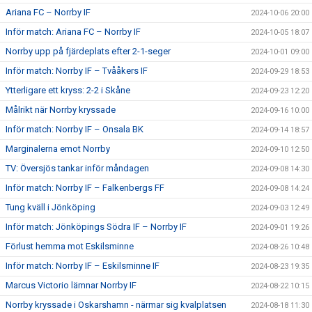
Ariana FC – Norrby IF
2024-10-06 20:00
Inför match: Ariana FC – Norrby IF
2024-10-05 18:07
Norrby upp på fjärdeplats efter 2-1-seger
2024-10-01 09:00
Inför match: Norrby IF – Tvååkers IF
2024-09-29 18:53
Ytterligare ett kryss: 2-2 i Skåne
2024-09-23 12:20
Målrikt när Norrby kryssade
2024-09-16 10:00
Inför match: Norrby IF – Onsala BK
2024-09-14 18:57
Marginalerna emot Norrby
2024-09-10 12:50
TV: Översjös tankar inför måndagen
2024-09-08 14:30
Inför match: Norrby IF – Falkenbergs FF
2024-09-08 14:24
Tung kväll i Jönköping
2024-09-03 12:49
Inför match: Jönköpings Södra IF – Norrby IF
2024-09-01 19:26
Förlust hemma mot Eskilsminne
2024-08-26 10:48
Inför match: Norrby IF – Eskilsminne IF
2024-08-23 19:35
Marcus Victorio lämnar Norrby IF
2024-08-22 10:15
Norrby kryssade i Oskarshamn - närmar sig kvalplatsen
2024-08-18 11:30