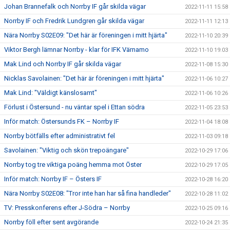
Johan Brannefalk och Norrby IF går skilda vägar
2022-11-11 15:58
Norrby IF och Fredrik Lundgren går skilda vägar
2022-11-11 12:13
Nära Norrby S02E09: "Det här är föreningen i mitt hjärta"
2022-11-10 20:39
Viktor Bergh lämnar Norrby - klar för IFK Värnamo
2022-11-10 19:03
Mak Lind och Norrby IF går skilda vägar
2022-11-08 15:30
Nicklas Savolainen: "Det här är föreningen i mitt hjärta"
2022-11-06 10:27
Mak Lind: "Väldigt känslosamt"
2022-11-06 10:26
Förlust i Östersund - nu väntar spel i Ettan södra
2022-11-05 23:53
Inför match: Östersunds FK – Norrby IF
2022-11-04 18:08
Norrby bötfälls efter administrativt fel
2022-11-03 09:18
Savolainen: "Viktig och skön trepoängare"
2022-10-29 17:06
Norrby tog tre viktiga poäng hemma mot Öster
2022-10-29 17:05
Inför match: Norrby IF – Östers IF
2022-10-28 16:20
Nära Norrby S02E08: "Tror inte han har så fina handleder"
2022-10-28 11:02
TV: Presskonferens efter J-Södra – Norrby
2022-10-25 09:16
Norrby föll efter sent avgörande
2022-10-24 21:35