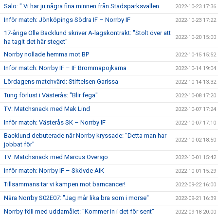
Salo: " Vi har ju några fina minnen från Stadsparksvallen
2022-10-23 17:36
Inför match: Jönköpings Södra IF – Norrby IF
2022-10-23 17:22
17-årige Olle Backlund skriver A-lagskontrakt: "Stolt över att
2022-10-20 15:00
ha tagit det här steget"
Norrby nollade hemma mot BP
2022-10-15 15:52
Inför match: Norrby IF – IF Brommapojkarna
2022-10-14 19:04
Lördagens matchvärd: Stiftelsen Garissa
2022-10-14 13:32
Tung förlust i Västerås: "Blir fega"
2022-10-08 17:20
TV: Matchsnack med Mak Lind
2022-10-07 17:24
Inför match: Västerås SK – Norrby IF
2022-10-07 17:10
Backlund debuterade när Norrby kryssade: "Detta man har
2022-10-02 18:50
jobbat för"
TV: Matchsnack med Marcus Översjö
2022-10-01 15:42
Inför match: Norrby IF – Skövde AIK
2022-10-01 15:29
Tillsammans tar vi kampen mot barncancer!
2022-09-22 16:00
Nära Norrby S02E07: "Jag mår lika bra som i morse"
2022-09-21 16:39
Norrby föll med uddamålet: "Kommer in i det för sent"
2022-09-18 20:00