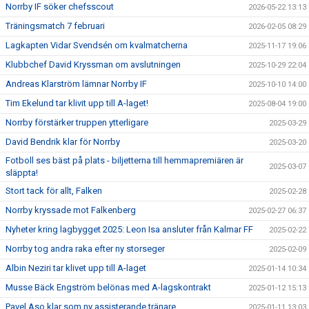
Norrby IF söker chefsscout
2026-05-22 13:13
Träningsmatch 7 februari
2026-02-05 08:29
Lagkapten Vidar Svendsén om kvalmatcherna
2025-11-17 19:06
Klubbchef David Kryssman om avslutningen
2025-10-29 22:04
Andreas Klarström lämnar Norrby IF
2025-10-10 14:00
Tim Ekelund tar klivit upp till A-laget!
2025-08-04 19:00
Norrby förstärker truppen ytterligare
2025-03-29
David Bendrik klar för Norrby
2025-03-20
Fotboll ses bäst på plats - biljetterna till hemmapremiären är
2025-03-07
släppta!
Stort tack för allt, Falken
2025-02-28
Norrby kryssade mot Falkenberg
2025-02-27 06:37
Nyheter kring lagbygget 2025: Leon Isa ansluter från Kalmar FF
2025-02-22
Norrby tog andra raka efter ny storseger
2025-02-09
Albin Neziri tar klivet upp till A-laget
2025-01-14 10:34
Musse Bäck Engström belönas med A-lagskontrakt
2025-01-12 15:13
Pavel Aso klar som ny assisterande tränare
2025-01-11 13:03