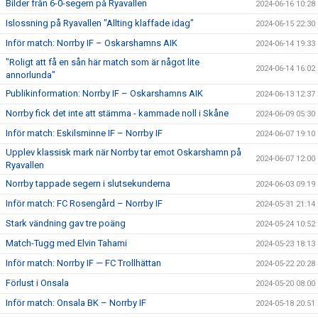
Bilder från 6-0-segern på Ryavallen
2024-06-16 10:28
Islossning på Ryavallen "Allting klaffade idag"
2024-06-15 22:30
Inför match: Norrby IF – Oskarshamns AIK
2024-06-14 19:33
"Roligt att få en sån här match som är något lite
2024-06-14 16:02
annorlunda"
Publikinformation: Norrby IF – Oskarshamns AIK
2024-06-13 12:37
Norrby fick det inte att stämma - kammade noll i Skåne
2024-06-09 05:30
Inför match: Eskilsminne IF – Norrby IF
2024-06-07 19:10
Upplev klassisk mark när Norrby tar emot Oskarshamn på
2024-06-07 12:00
Ryavallen
Norrby tappade segern i slutsekunderna
2024-06-03 09:19
Inför match: FC Rosengård – Norrby IF
2024-05-31 21:14
Stark vändning gav tre poäng
2024-05-24 10:52
Match-Tugg med Elvin Tahami
2024-05-23 18:13
Inför match: Norrby IF — FC Trollhättan
2024-05-22 20:28
Förlust i Onsala
2024-05-20 08:00
Inför match: Onsala BK – Norrby IF
2024-05-18 20:51