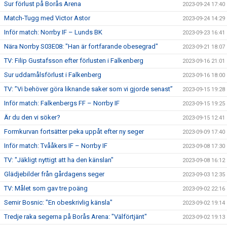
Sur förlust på Borås Arena
2023-09-24 17:40
Match-Tugg med Victor Astor
2023-09-24 14:29
Inför match: Norrby IF – Lunds BK
2023-09-23 16:41
Nära Norrby S03E08: "Han är fortfarande obesegrad"
2023-09-21 18:07
TV: Filip Gustafsson efter förlusten i Falkenberg
2023-09-16 21:01
Sur uddamålsförlust i Falkenberg
2023-09-16 18:00
TV: ”Vi behöver göra liknande saker som vi gjorde senast”
2023-09-15 19:28
Inför match: Falkenbergs FF – Norrby IF
2023-09-15 19:25
Är du den vi söker?
2023-09-15 12:41
Formkurvan fortsätter peka uppåt efter ny seger
2023-09-09 17:40
Inför match: Tvååkers IF – Norrby IF
2023-09-08 17:30
TV: "Jäkligt nyttigt att ha den känslan"
2023-09-08 16:12
Glädjebilder från gårdagens seger
2023-09-03 12:35
TV: Målet som gav tre poäng
2023-09-02 22:16
Semir Bosnic: "En obeskrivlig känsla"
2023-09-02 19:14
Tredje raka segerna på Borås Arena: "Välförtjänt"
2023-09-02 19:13