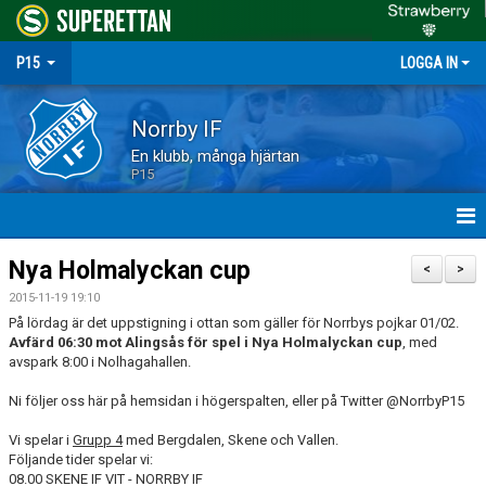
P15
LOGGA IN
Norrby IF
En klubb, många hjärtan
P15
HEM
Nya Holmalyckan cup
<
>
2015-11-19 19:10
NYHETER
På lördag är det uppstigning i ottan som gäller för Norrbys pojkar 01/02.
Avfärd 06:30 mot Alingsås för spel i Nya Holmalyckan cup
, med
MATCHER
avspark 8:00 i Nolhagahallen.
TRUPPEN
Ni följer oss här på hemsidan i högerspalten, eller på Twitter @NorrbyP15
Vi spelar i
Grupp 4
med Bergdalen, Skene och Vallen.
KALENDER
Följande tider spelar vi:
08.00 SKENE IF VIT - NORRBY IF