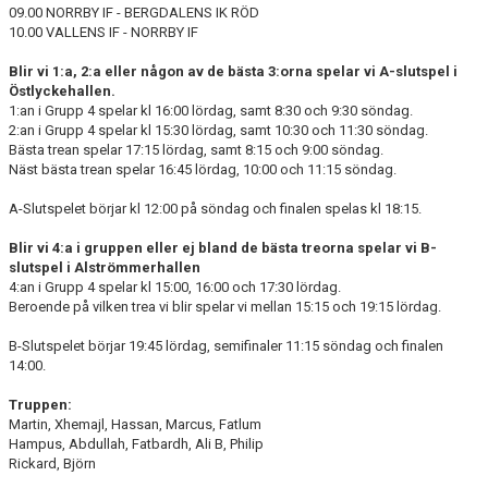
BILDER
09.00 NORRBY IF - BERGDALENS IK RÖD
10.00 VALLENS IF - NORRBY IF
TABELL P15
Blir vi 1:a, 2:a eller någon av de bästa 3:orna spelar vi A-slutspel i
Östlyckehallen.
1:an i Grupp 4 spelar kl 16:00 lördag, samt 8:30 och 9:30 söndag.
2:an i Grupp 4 spelar kl 15:30 lördag, samt 10:30 och 11:30 söndag.
Bästa trean spelar 17:15 lördag, samt 8:15 och 9:00 söndag.
Näst bästa trean spelar 16:45 lördag, 10:00 och 11:15 söndag.
A-Slutspelet börjar kl 12:00 på söndag och finalen spelas kl 18:15.
Blir vi 4:a i gruppen eller ej bland de bästa treorna spelar vi B-
slutspel i Alströmmerhallen
4:an i Grupp 4 spelar kl 15:00, 16:00 och 17:30 lördag.
Beroende på vilken trea vi blir spelar vi mellan 15:15 och 19:15 lördag.
B-Slutspelet börjar 19:45 lördag, semifinaler 11:15 söndag och finalen
14:00.
Truppen:
Martin, Xhemajl, Hassan, Marcus, Fatlum
Hampus, Abdullah, Fatbardh, Ali B, Philip
Rickard, Björn