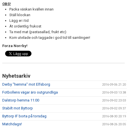
OBS!
Packa väskan kvällen innan
Ställ klockan
Lägg er i tid
Ät ordentlig frukost
Ta med mat (pastasallad, frukt etc)
Kom utvilade och taggade i god tid till samlingen!
Forza Norrby!
Nyhetsarkiv
Derby "hemma" mot Elfsborg
2016-09-06 21:20
Fotbollens vägar äro outgrundliga
2016-09-03 13:38
Dalstorp hemma 11:00
2016-09-02 23:03
Stabilt mot Byttorp
2016-09-02 09:37
Byttorp IF borta på torsdag
2016-08-30 20:19
Matchdags!
2016-08-26 20:05