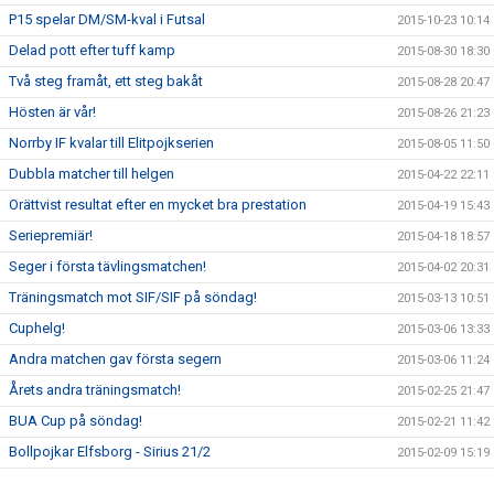
P15 spelar DM/SM-kval i Futsal
2015-10-23 10:14
Delad pott efter tuff kamp
2015-08-30 18:30
Två steg framåt, ett steg bakåt
2015-08-28 20:47
Hösten är vår!
2015-08-26 21:23
Norrby IF kvalar till Elitpojkserien
2015-08-05 11:50
Dubbla matcher till helgen
2015-04-22 22:11
Orättvist resultat efter en mycket bra prestation
2015-04-19 15:43
Seriepremiär!
2015-04-18 18:57
Seger i första tävlingsmatchen!
2015-04-02 20:31
Träningsmatch mot SIF/SIF på söndag!
2015-03-13 10:51
Cuphelg!
2015-03-06 13:33
Andra matchen gav första segern
2015-03-06 11:24
Årets andra träningsmatch!
2015-02-25 21:47
BUA Cup på söndag!
2015-02-21 11:42
Bollpojkar Elfsborg - Sirius 21/2
2015-02-09 15:19
Inställda söndagsträningar
2015-02-09 14:56