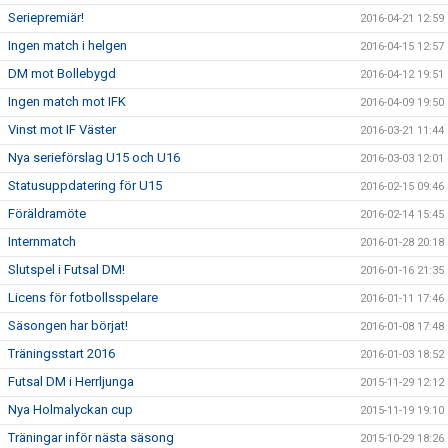
Seriepremiär!
2016-04-21 12:59
Ingen match i helgen
2016-04-15 12:57
DM mot Bollebygd
2016-04-12 19:51
Ingen match mot IFK
2016-04-09 19:50
Vinst mot IF Väster
2016-03-21 11:44
Nya serieförslag U15 och U16
2016-03-03 12:01
Statusuppdatering för U15
2016-02-15 09:46
Föräldramöte
2016-02-14 15:45
Internmatch
2016-01-28 20:18
Slutspel i Futsal DM!
2016-01-16 21:35
Licens för fotbollsspelare
2016-01-11 17:46
Säsongen har börjat!
2016-01-08 17:48
Träningsstart 2016
2016-01-03 18:52
Futsal DM i Herrljunga
2015-11-29 12:12
Nya Holmalyckan cup
2015-11-19 19:10
Träningar inför nästa säsong
2015-10-29 18:26