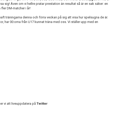
 sig! Även om vi hellre pratar prestation än resultat så är en sak säker: en
 fler DM-matcher i år!
 haft träningarna denna och förra veckan på sig att visa hur spelsugna de är.
or, har 00:orna från U17 kunnat träna med oss. Vi ställer upp med en
r vi att liveuppdatera på
Twitter