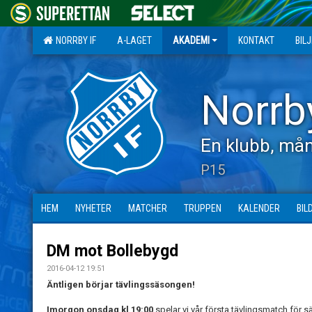
NORRBY IF
A-LAGET
AKADEMI
KONTAKT
BIL
Norrb
En klubb, mån
P15
HEM
NYHETER
MATCHER
TRUPPEN
KALENDER
BIL
DM mot Bollebygd
2016-04-12 19:51
Äntligen börjar tävlingssäsongen!
Imorgon onsdag kl 19:00
spelar vi vår första tävlingsmatch för s