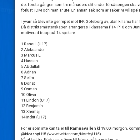
det första gången som tre månaders slit under försäsongen ska visa
förlust i DM och man är ute. En annan sak som är säker: vi vill spela
Tyvärr så blev inte genrepet mot IFK Göteborg av, utan killarna har
Då distriktsmästerskapen arrangeras i klasserna P14, P16 och Juni
motiverad trupp på 14 spelare:
1 Rasoul (U17)
2 Aleksander
3 Marcus L
4 Hassan
5 Abdullah
6 Adrian
7 Selim
8 Donat
9 Osman
10 Oliver
11 Liridon (U17)
12 Benjamin
13 Xhemajl
14 Indrit (U17)
För er som inte kan ta er till
Ramnavallen
kl 19:00 imorgon, komme
@NorrbyU15
(www.twitter.com/NorrbyU15).
Vårat twitter-flöde syns även till höger på hemsidan ->