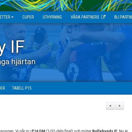
JETTER
CUPER
UTHYRNING
VÅRA PARTNERS
BLI PARTN
y IF
ga hjärtan
DER
TABELL P15
<
>
äsongen. Vi går in i
P16 DM
(1/32-dels final) och möter
Bollebygds IF
. Nu är