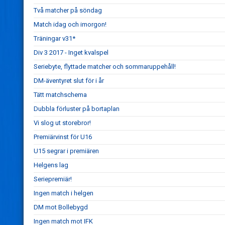
Två matcher på söndag
Match idag och imorgon!
Träningar v31*
Div 3 2017 - Inget kvalspel
Seriebyte, flyttade matcher och sommaruppehåll!
DM-äventyret slut för i år
Tätt matchschema
Dubbla förluster på bortaplan
Vi slog ut storebror!
Premiärvinst för U16
U15 segrar i premiären
Helgens lag
Seriepremiär!
Ingen match i helgen
DM mot Bollebygd
Ingen match mot IFK