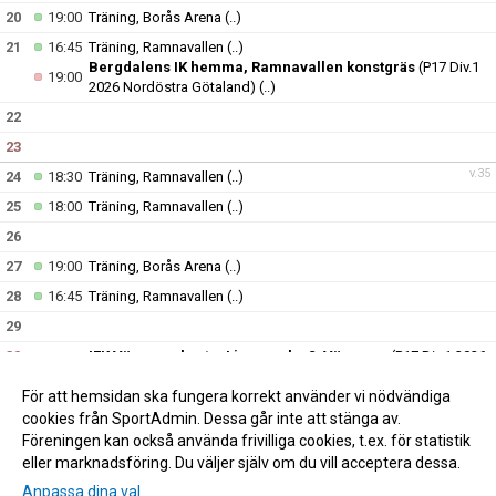
20
19:00
Träning, Borås Arena
(..)
21
16:45
Träning, Ramnavallen
(..)
Bergdalens IK hemma, Ramnavallen konstgräs
(P17 Div.1
19:00
2026 Nordöstra Götaland)
(..)
22
23
v.35
24
18:30
Träning, Ramnavallen
(..)
25
18:00
Träning, Ramnavallen
(..)
26
27
19:00
Träning, Borås Arena
(..)
28
16:45
Träning, Ramnavallen
(..)
29
30
IFK Värnamo borta, Ljusseveka 2, Värnamo
(P17 Div.1 2026
12:00
Nordöstra Götaland)
(..)
För att hemsidan ska fungera korrekt använder vi nödvändiga
v.36
31
18:30
Träning, Ramnavallen
(..)
cookies från SportAdmin. Dessa går inte att stänga av.
Föreningen kan också använda frivilliga cookies, t.ex. för statistik
eller marknadsföring. Du väljer själv om du vill acceptera dessa.
Anpassa dina val