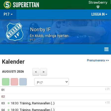
P17
LOGGA IN
Norrby IF
En klubb, många hjärtan
P17
HEM
Kalender
Prenumerera >>
NYHETER
AUGUSTI 2026
MATCHER
v.31
01
TRUPPEN
02
KALENDER
v.32
03
18:30
Träning, Ramnavallen
(..)
04
18:00
Träning, Ramnavallen
(..)