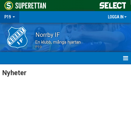
P19
LOGGA IN
Norrby IF
En klubb, många hjärtan
P19
HEM
Nyheter
NYHETER
MATCHER
TRUPPEN
KALENDER