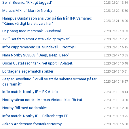
Semir Bosnic: "Riktigt taggad"
2023-02-24 13:59
Marcus Mikhail klar för Norrby
2023-02-22 15:50
Hampus Gustafsson ansluter på lån från IFK Värnamo:
2023-02-21 18:00
"Känns väldigt bra att vara här"
En poäng med mersmak i Sundsvall
2023-02-19 19:53
TV: " Ser fram emot detta väldigt mycket"
2023-02-18 17:21
Inför cuppremiären: GIF Sundsvall – Norrby IF
2023-02-18 16:15
Nära Norrby S03E03: "Beep, Beep, Beep"
2023-02-17 13:35
Oscar Gustafsson tar klivet upp till A-laget.
2023-02-16 10:48
Lördagens segermatch i bilder
2023-02-13 10:51
Jesper Swedlund: ”Vi vill se att de sakerna vi tränar på tar
2023-02-10 18:27
oss framåt”
Inför match: Norrby IF – BK Astrio
2023-02-10 18:14
Norrby värvar norskt: Marcus Victorio klar för två
2023-02-10 13:50
Norrby föll med uddamålet
2023-02-05 12:00
Inför match: Norrby IF – Falkenbergs FF
2023-02-03 19:25
Jakob Andersson förstärker Norrby
2023-02-03 16:00