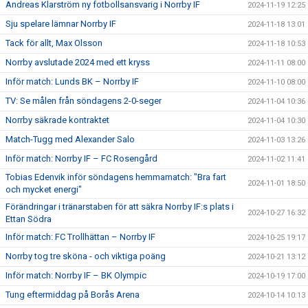
Andreas Klarström ny fotbollsansvarig i Norrby IF
2024-11-19 12:25
Sju spelare lämnar Norrby IF
2024-11-18 13:01
Tack för allt, Max Olsson
2024-11-18 10:53
Norrby avslutade 2024 med ett kryss
2024-11-11 08:00
Inför match: Lunds BK – Norrby IF
2024-11-10 08:00
TV: Se målen från söndagens 2-0-seger
2024-11-04 10:36
Norrby säkrade kontraktet
2024-11-04 10:30
Match-Tugg med Alexander Salo
2024-11-03 13:26
Inför match: Norrby IF – FC Rosengård
2024-11-02 11:41
Tobias Edenvik inför söndagens hemmamatch: "Bra fart
2024-11-01 18:50
och mycket energi"
Förändringar i tränarstaben för att säkra Norrby IF:s plats i
2024-10-27 16:32
Ettan Södra
Inför match: FC Trollhättan – Norrby IF
2024-10-25 19:17
Norrby tog tre sköna - och viktiga poäng
2024-10-21 13:12
Inför match: Norrby IF – BK Olympic
2024-10-19 17:00
Tung eftermiddag på Borås Arena
2024-10-14 10:13