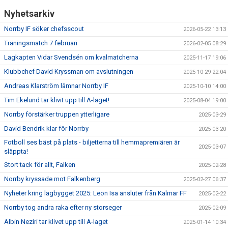
Nyhetsarkiv
Norrby IF söker chefsscout
2026-05-22 13:13
Träningsmatch 7 februari
2026-02-05 08:29
Lagkapten Vidar Svendsén om kvalmatcherna
2025-11-17 19:06
Klubbchef David Kryssman om avslutningen
2025-10-29 22:04
Andreas Klarström lämnar Norrby IF
2025-10-10 14:00
Tim Ekelund tar klivit upp till A-laget!
2025-08-04 19:00
Norrby förstärker truppen ytterligare
2025-03-29
David Bendrik klar för Norrby
2025-03-20
Fotboll ses bäst på plats - biljetterna till hemmapremiären är
2025-03-07
släppta!
Stort tack för allt, Falken
2025-02-28
Norrby kryssade mot Falkenberg
2025-02-27 06:37
Nyheter kring lagbygget 2025: Leon Isa ansluter från Kalmar FF
2025-02-22
Norrby tog andra raka efter ny storseger
2025-02-09
Albin Neziri tar klivet upp till A-laget
2025-01-14 10:34