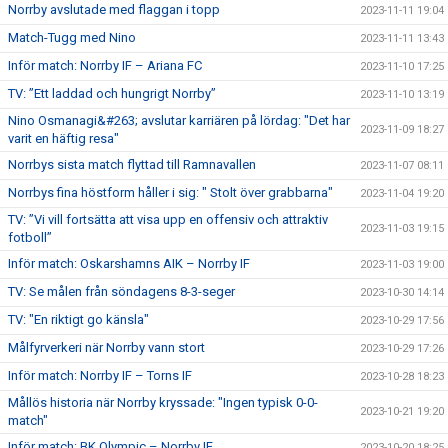
Norrby avslutade med flaggan i topp
2023-11-11 19:04
Match-Tugg med Nino
2023-11-11 13:43
Inför match: Norrby IF – Ariana FC
2023-11-10 17:25
TV: ”Ett laddad och hungrigt Norrby”
2023-11-10 13:19
Nino Osmanagi&#263; avslutar karriären på lördag: "Det har
2023-11-09 18:27
varit en häftig resa"
Norrbys sista match flyttad till Ramnavallen
2023-11-07 08:11
Norrbys fina höstform håller i sig: " Stolt över grabbarna"
2023-11-04 19:20
TV: ”Vi vill fortsätta att visa upp en offensiv och attraktiv
2023-11-03 19:15
fotboll”
Inför match: Oskarshamns AIK – Norrby IF
2023-11-03 19:00
TV: Se målen från söndagens 8-3-seger
2023-10-30 14:14
TV: "En riktigt go känsla"
2023-10-29 17:56
Målfyrverkeri när Norrby vann stort
2023-10-29 17:26
Inför match: Norrby IF – Torns IF
2023-10-28 18:23
Mållös historia när Norrby kryssade: "Ingen typisk 0-0-
2023-10-21 19:20
match"
Inför match: BK Olympic – Norrby IF
2023-10-20 18:25