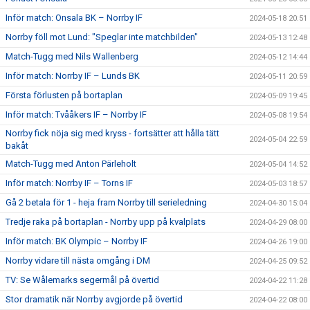
Inför match: Onsala BK – Norrby IF
2024-05-18 20:51
Norrby föll mot Lund: "Speglar inte matchbilden"
2024-05-13 12:48
Match-Tugg med Nils Wallenberg
2024-05-12 14:44
Inför match: Norrby IF – Lunds BK
2024-05-11 20:59
Första förlusten på bortaplan
2024-05-09 19:45
Inför match: Tvååkers IF – Norrby IF
2024-05-08 19:54
Norrby fick nöja sig med kryss - fortsätter att hålla tätt
2024-05-04 22:59
bakåt
Match-Tugg med Anton Pärleholt
2024-05-04 14:52
Inför match: Norrby IF – Torns IF
2024-05-03 18:57
Gå 2 betala för 1 - heja fram Norrby till serieledning
2024-04-30 15:04
Tredje raka på bortaplan - Norrby upp på kvalplats
2024-04-29 08:00
Inför match: BK Olympic – Norrby IF
2024-04-26 19:00
Norrby vidare till nästa omgång i DM
2024-04-25 09:52
TV: Se Wålemarks segermål på övertid
2024-04-22 11:28
Stor dramatik när Norrby avgjorde på övertid
2024-04-22 08:00