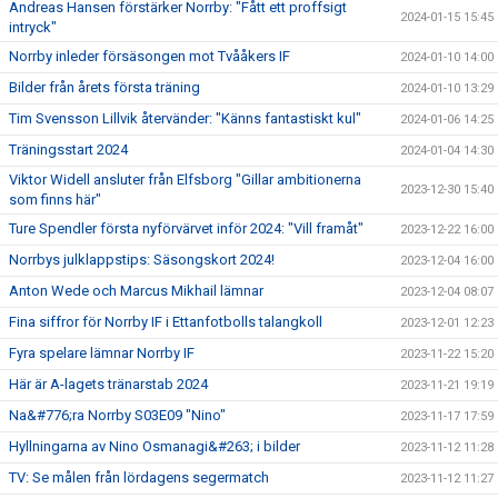
Andreas Hansen förstärker Norrby: "Fått ett proffsigt
2024-01-15 15:45
intryck"
Norrby inleder försäsongen mot Tvååkers IF
2024-01-10 14:00
Bilder från årets första träning
2024-01-10 13:29
Tim Svensson Lillvik återvänder: "Känns fantastiskt kul"
2024-01-06 14:25
Träningsstart 2024
2024-01-04 14:30
Viktor Widell ansluter från Elfsborg "Gillar ambitionerna
2023-12-30 15:40
som finns här"
Ture Spendler första nyförvärvet inför 2024: "Vill framåt"
2023-12-22 16:00
Norrbys julklappstips: Säsongskort 2024!
2023-12-04 16:00
Anton Wede och Marcus Mikhail lämnar
2023-12-04 08:07
Fina siffror för Norrby IF i Ettanfotbolls talangkoll
2023-12-01 12:23
Fyra spelare lämnar Norrby IF
2023-11-22 15:20
Här är A-lagets tränarstab 2024
2023-11-21 19:19
Na&#776;ra Norrby S03E09 "Nino"
2023-11-17 17:59
Hyllningarna av Nino Osmanagi&#263; i bilder
2023-11-12 11:28
TV: Se målen från lördagens segermatch
2023-11-12 11:27