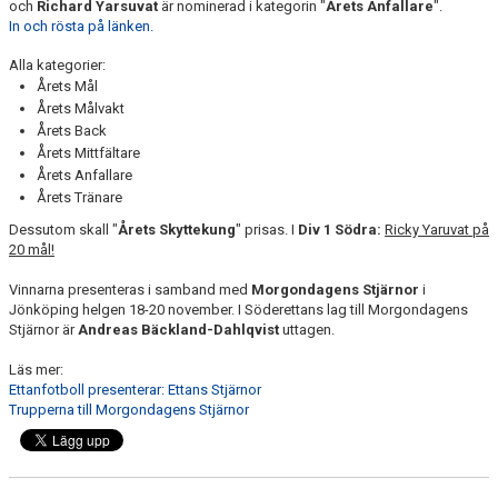
och
Richard Yarsuvat
är nominerad i kategorin "
Årets Anfallare
".
In och rösta på länken.
Alla kategorier:
Årets Mål
Årets Målvakt
Årets Back
Årets Mittfältare
Årets Anfallare
Årets Tränare
Dessutom skall "
Årets Skyttekung
" prisas. I
Div 1 Södra:
Ricky Yaruvat på
20 mål!
Vinnarna presenteras i samband med
Morgondagens Stjärnor
i
Jönköping helgen 18-20 november. I Söderettans lag till Morgondagens
Stjärnor är
Andreas Bäckland-Dahlqvist
uttagen.
Läs mer:
Ettanfotboll presenterar: Ettans Stjärnor
Trupperna till Morgondagens Stjärnor