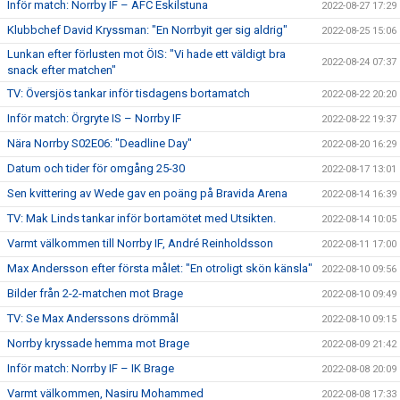
Inför match: Norrby IF – AFC Eskilstuna
2022-08-27 17:29
Klubbchef David Kryssman: "En Norrbyit ger sig aldrig"
2022-08-25 15:06
Lunkan efter förlusten mot ÖIS: "Vi hade ett väldigt bra
2022-08-24 07:37
snack efter matchen"
TV: Översjös tankar inför tisdagens bortamatch
2022-08-22 20:20
Inför match: Örgryte IS – Norrby IF
2022-08-22 19:37
Nära Norrby S02E06: "Deadline Day"
2022-08-20 16:29
Datum och tider för omgång 25-30
2022-08-17 13:01
Sen kvittering av Wede gav en poäng på Bravida Arena
2022-08-14 16:39
TV: Mak Linds tankar inför bortamötet med Utsikten.
2022-08-14 10:05
Varmt välkommen till Norrby IF, André Reinholdsson
2022-08-11 17:00
Max Andersson efter första målet: "En otroligt skön känsla"
2022-08-10 09:56
Bilder från 2-2-matchen mot Brage
2022-08-10 09:49
TV: Se Max Anderssons drömmål
2022-08-10 09:15
Norrby kryssade hemma mot Brage
2022-08-09 21:42
Inför match: Norrby IF – IK Brage
2022-08-08 20:09
Varmt välkommen, Nasiru Mohammed
2022-08-08 17:33