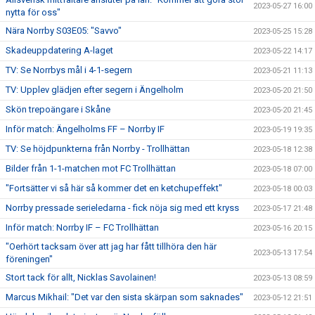
2023-05-27 16:00
nytta för oss"
Nära Norrby S03E05: "Savvo"
2023-05-25 15:28
Skadeuppdatering A-laget
2023-05-22 14:17
TV: Se Norrbys mål i 4-1-segern
2023-05-21 11:13
TV: Upplev glädjen efter segern i Ängelholm
2023-05-20 21:50
Skön trepoängare i Skåne
2023-05-20 21:45
Inför match: Ängelholms FF – Norrby IF
2023-05-19 19:35
TV: Se höjdpunkterna från Norrby - Trollhättan
2023-05-18 12:38
Bilder från 1-1-matchen mot FC Trollhättan
2023-05-18 07:00
"Fortsätter vi så här så kommer det en ketchupeffekt"
2023-05-18 00:03
Norrby pressade serieledarna - fick nöja sig med ett kryss
2023-05-17 21:48
Inför match: Norrby IF – FC Trollhättan
2023-05-16 20:15
"Oerhört tacksam över att jag har fått tillhöra den här
2023-05-13 17:54
föreningen"
Stort tack för allt, Nicklas Savolainen!
2023-05-13 08:59
Marcus Mikhail: "Det var den sista skärpan som saknades"
2023-05-12 21:51