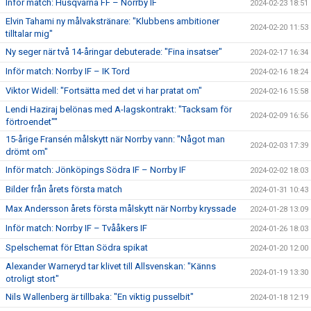
Inför match: Husqvarna FF – Norrby IF
2024-02-23 18:51
Elvin Tahami ny målvakstränare: "Klubbens ambitioner
2024-02-20 11:53
tilltalar mig"
Ny seger när två 14-åringar debuterade: "Fina insatser"
2024-02-17 16:34
Inför match: Norrby IF – IK Tord
2024-02-16 18:24
Viktor Widell: "Fortsätta med det vi har pratat om"
2024-02-16 15:58
Lendi Haziraj belönas med A-lagskontrakt: "Tacksam för
2024-02-09 16:56
förtroendet""
15-årige Fransén målskytt när Norrby vann: "Något man
2024-02-03 17:39
drömt om"
Inför match: Jönköpings Södra IF – Norrby IF
2024-02-02 18:03
Bilder från årets första match
2024-01-31 10:43
Max Andersson årets första målskytt när Norrby kryssade
2024-01-28 13:09
Inför match: Norrby IF – Tvååkers IF
2024-01-26 18:03
Spelschemat för Ettan Södra spikat
2024-01-20 12:00
Alexander Warneryd tar klivet till Allsvenskan: "Känns
2024-01-19 13:30
otroligt stort"
Nils Wallenberg är tillbaka: "En viktig pusselbit"
2024-01-18 12:19