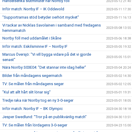
Händelserika slutminuter när Norrby föll
2023-05-12 21:40
Inför match: Norrby IF – IK Oddevold
2023-05-11 17:30
"Supportrarnas stöd betyder oerhört mycket"
2023-05-11 16:13
Vi tackar av Nicklas Savolainen i samband med fredagens
2023-05-08 13:55
hemmamatch
Norrby föll med uddamålet i Skåne
2023-05-06 18:38
Inför match: Eskilsminne IF – Norrby IF
2023-05-05 19:32
Marcus Översjö: "Vi vill bygga vidare på det vi gjorde
2023-05-05 15:01
senast"
Nära Norrby S03E04: "Det stannar inte idag heller"
2023-05-04 20:24
Bilder från måndagens segermatch
2023-05-02 14:30
TV: Se målen från måndagens seger
2023-05-02 12:05
"Kul att allt hårt slit lönar sig"
2023-05-01 19:31
Tredje raka när Norrby tog en ny 3-0-seger
2023-05-01 18:05
Inför match: Norrby IF – BK Olympic
2023-04-30 18:18
Jesper Swedlund: "Tror på en publikvänlig match"
2023-04-30 13:51
TV: Se målen från lördagens 3-0-seger
2023-04-23 15:00