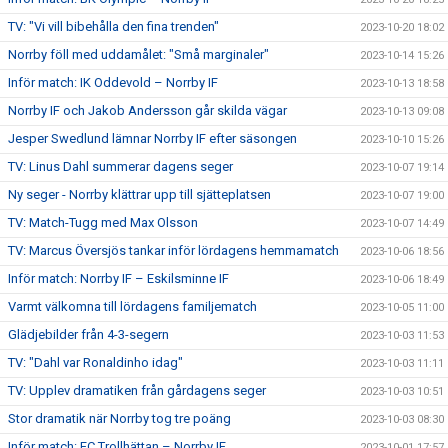
TV: "Vi vill bibehålla den fina trenden"
2023-10-20 18:02
Norrby föll med uddamålet: "Små marginaler"
2023-10-14 15:26
Inför match: IK Oddevold – Norrby IF
2023-10-13 18:58
Norrby IF och Jakob Andersson går skilda vägar
2023-10-13 09:08
Jesper Swedlund lämnar Norrby IF efter säsongen
2023-10-10 15:26
TV: Linus Dahl summerar dagens seger
2023-10-07 19:14
Ny seger - Norrby klättrar upp till sjätteplatsen
2023-10-07 19:00
TV: Match-Tugg med Max Olsson
2023-10-07 14:49
TV: Marcus Översjös tankar inför lördagens hemmamatch
2023-10-06 18:56
Inför match: Norrby IF – Eskilsminne IF
2023-10-06 18:49
Varmt välkomna till lördagens familjematch
2023-10-05 11:00
Glädjebilder från 4-3-segern
2023-10-03 11:53
TV: "Dahl var Ronaldinho idag"
2023-10-03 11:11
TV: Upplev dramatiken från gårdagens seger
2023-10-03 10:51
Stor dramatik när Norrby tog tre poäng
2023-10-03 08:30
Inför match: FC Trollhättan – Norrby IF
2023-10-01 17:57