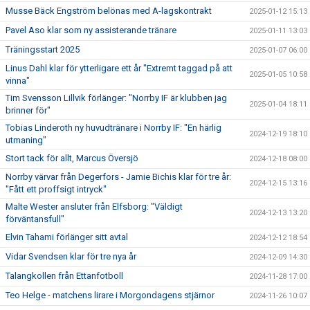
Musse Bäck Engström belönas med A-lagskontrakt
2025-01-12 15:13
Pavel Aso klar som ny assisterande tränare
2025-01-11 13:03
Träningsstart 2025
2025-01-07 06:00
Linus Dahl klar för ytterligare ett år "Extremt taggad på att
2025-01-05 10:58
vinna"
Tim Svensson Lillvik förlänger: "Norrby IF är klubben jag
2025-01-04 18:11
brinner för"
Tobias Linderoth ny huvudtränare i Norrby IF: "En härlig
2024-12-19 18:10
utmaning"
Stort tack för allt, Marcus Översjö
2024-12-18 08:00
Norrby värvar från Degerfors - Jamie Bichis klar för tre år:
2024-12-15 13:16
"Fått ett proffsigt intryck"
Malte Wester ansluter från Elfsborg: "Väldigt
2024-12-13 13:20
förväntansfull"
Elvin Tahami förlänger sitt avtal
2024-12-12 18:54
Vidar Svendsen klar för tre nya år
2024-12-09 14:30
Talangkollen från Ettanfotboll
2024-11-28 17:00
Teo Helge - matchens lirare i Morgondagens stjärnor
2024-11-26 10:07