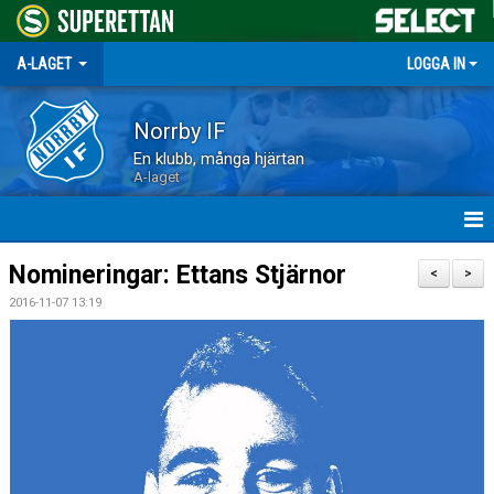
A-LAGET
LOGGA IN
Norrby IF
En klubb, många hjärtan
A-laget
HEM
Nomineringar: Ettans Stjärnor
<
>
2016-11-07 13:19
NYHETER
MATCHER
TRUPPEN
KALENDER