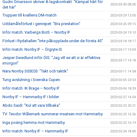
Gudni Ómarsson skriver A-lagskontrakt: "Kämpat hårt för
2023-03-30 08:00
det här"
Truppen till kvällens DM-match
2023-03-29 13:00
Uddamålsförlust i genrepet: "Bra prestation"
2023-03-26 09:15
Inför match: Varbergs BoIS – Norrby IF
2023-03-24 19:10
Förlust i Rydahallen "Inte påkopplade under de första 45"
2023-03-18 18:17
Inför match: Norrby IF – Örgryte IS
2023-03-17 19:09
Jesper Swedlund inför ÖIS: ”Jag vill se att vi är effektiva
2023-03-17 14:18
imorgon"
Nära Norrby S03E03: "Takt och taktik"
2023-03-11 14:58
Tung avslutning i Svenska Cupen.
2023-03-05 23:53
Inför match: IK Brage – Norrby IF
2023-03-04 18:39
Norrby IF – Hammarby IF i bilder
2023-02-27 14:54
Abdo Saidi: "Kul att vara tillbaka"
2023-02-25 20:21
TV: Teodor Wålemark summerar insatsen mot Hammarby
2023-02-25 16:26
Inga poäng hemma mot Hammarby
2023-02-25 16:19
Inför match: Norrby IF – Hammarby IF
2023-02-24 18:00