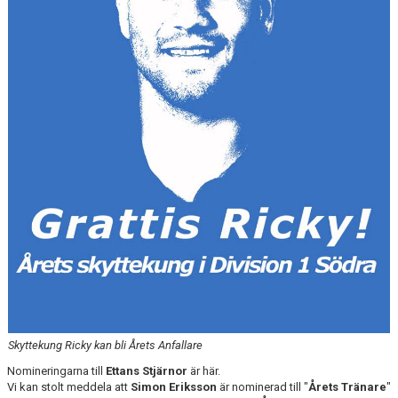
DOKUMENT
BILDARKIV
BILDER 2025
TABELL ETTAN SÖDRA 2025
Skyttekung Ricky kan bli Årets Anfallare
Nomineringarna till
Ettans Stjärnor
är här.
Vi kan stolt meddela att
Simon Eriksson
är nominerad till "
Årets Tränare
"