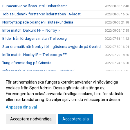
Bubacarr Jobe lånas ut till Oskarshamn
2022-08-08 12:40
Tobias Edenvik förstärker ledarstaben i A-laget
2022-08-05 16:06
Norrby tappade poängen i slutsekunderna
2022-08-03 21:18
Inför match: Dalkurd FF – Norrby IF
2022-08-02 17:35
Bilder från lördagens match Trelleborg
2022-07-31 11:42
Stor dramatik när Norrby föll - gästerna avgjorde på övertid
2022-07-30 16:04
Inför match: Norrby IF – Trelleborgs FF
2022-07-29 18:56
Tung eftermiddag på Grimsta
2022-07-24 16:00
Inför match: IF Brommapojkarna – Norrby IF
2022-07-23 17:45
Christian Rubio Sivodedov och Norrby IF går skilda vägar
2022-07-20 20:48
För att hemsidan ska fungera korrekt använder vi nödvändiga
Bilder från tisdagens 1-1-match mot J-Södra
2022-07-19 23:21
cookies från SportAdmin. Dessa går inte att stänga av.
Föreningen kan också använda frivilliga cookies, t.ex. för statistik
Delad pott på Borås Arena
2022-07-19 21:16
eller marknadsföring. Du väljer själv om du vill acceptera dessa.
Inför match: Norrby IF – Jönköpings Södra IF
2022-07-18 18:52
Anpassa dina val
Jaheem Burke och Victor Karlsson ansluter på lån
2022-07-18 16:08
Acceptera nödvändiga
Acceptera alla
Norrby ställs mot Lunds BK i Svenska Cupen
2022-07-12 07:00
Bilder från lördagens segermatch
2022-07-10 18:51