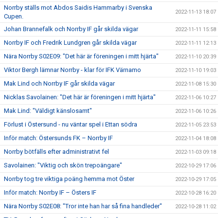
Norrby ställs mot Abdos Saidis Hammarby i Svenska
2022-11-13 18:07
Cupen.
Johan Brannefalk och Norrby IF går skilda vägar
2022-11-11 15:58
Norrby IF och Fredrik Lundgren går skilda vägar
2022-11-11 12:13
Nära Norrby S02E09: "Det här är föreningen i mitt hjärta"
2022-11-10 20:39
Viktor Bergh lämnar Norrby - klar för IFK Värnamo
2022-11-10 19:03
Mak Lind och Norrby IF går skilda vägar
2022-11-08 15:30
Nicklas Savolainen: "Det här är föreningen i mitt hjärta"
2022-11-06 10:27
Mak Lind: "Väldigt känslosamt"
2022-11-06 10:26
Förlust i Östersund - nu väntar spel i Ettan södra
2022-11-05 23:53
Inför match: Östersunds FK – Norrby IF
2022-11-04 18:08
Norrby bötfälls efter administrativt fel
2022-11-03 09:18
Savolainen: "Viktig och skön trepoängare"
2022-10-29 17:06
Norrby tog tre viktiga poäng hemma mot Öster
2022-10-29 17:05
Inför match: Norrby IF – Östers IF
2022-10-28 16:20
Nära Norrby S02E08: "Tror inte han har så fina handleder"
2022-10-28 11:02