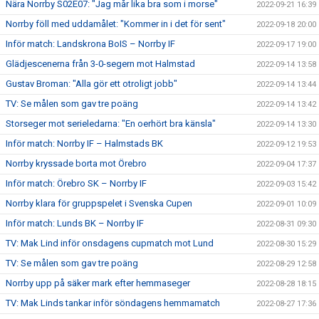
Nära Norrby S02E07: "Jag mår lika bra som i morse"
2022-09-21 16:39
Norrby föll med uddamålet: "Kommer in i det för sent"
2022-09-18 20:00
Inför match: Landskrona BoIS – Norrby IF
2022-09-17 19:00
Glädjescenerna från 3-0-segern mot Halmstad
2022-09-14 13:58
Gustav Broman: "Alla gör ett otroligt jobb"
2022-09-14 13:44
TV: Se målen som gav tre poäng
2022-09-14 13:42
Storseger mot serieledarna: "En oerhört bra känsla"
2022-09-14 13:30
Inför match: Norrby IF – Halmstads BK
2022-09-12 19:53
Norrby kryssade borta mot Örebro
2022-09-04 17:37
Inför match: Örebro SK – Norrby IF
2022-09-03 15:42
Norrby klara för gruppspelet i Svenska Cupen
2022-09-01 10:09
Inför match: Lunds BK – Norrby IF
2022-08-31 09:30
TV: Mak Lind inför onsdagens cupmatch mot Lund
2022-08-30 15:29
TV: Se målen som gav tre poäng
2022-08-29 12:58
Norrby upp på säker mark efter hemmaseger
2022-08-28 18:15
TV: Mak Linds tankar inför söndagens hemmamatch
2022-08-27 17:36