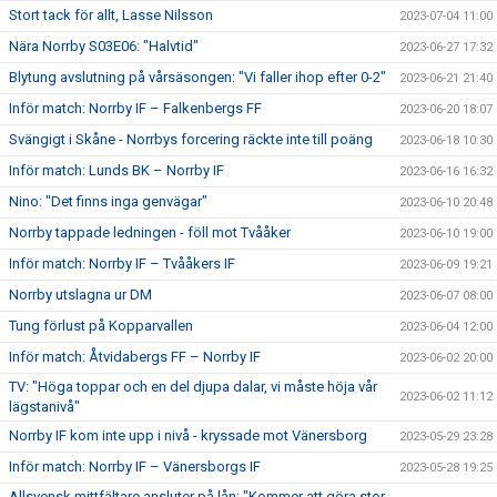
Stort tack för allt, Lasse Nilsson
2023-07-04 11:00
Nära Norrby S03E06: "Halvtid"
2023-06-27 17:32
Blytung avslutning på vårsäsongen: "Vi faller ihop efter 0-2"
2023-06-21 21:40
Inför match: Norrby IF – Falkenbergs FF
2023-06-20 18:07
Svängigt i Skåne - Norrbys forcering räckte inte till poäng
2023-06-18 10:30
Inför match: Lunds BK – Norrby IF
2023-06-16 16:32
Nino: "Det finns inga genvägar"
2023-06-10 20:48
Norrby tappade ledningen - föll mot Tvååker
2023-06-10 19:00
Inför match: Norrby IF – Tvååkers IF
2023-06-09 19:21
Norrby utslagna ur DM
2023-06-07 08:00
Tung förlust på Kopparvallen
2023-06-04 12:00
Inför match: Åtvidabergs FF – Norrby IF
2023-06-02 20:00
TV: "Höga toppar och en del djupa dalar, vi måste höja vår
2023-06-02 11:12
lägstanivå"
Norrby IF kom inte upp i nivå - kryssade mot Vänersborg
2023-05-29 23:28
Inför match: Norrby IF – Vänersborgs IF
2023-05-28 19:25
Allsvensk mittfältare ansluter på lån: "Kommer att göra stor