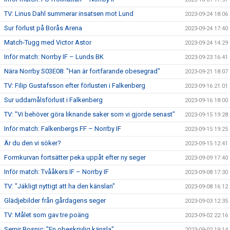
TV: Linus Dahl summerar insatsen mot Lund
2023-09-24 18:06
Sur förlust på Borås Arena
2023-09-24 17:40
Match-Tugg med Victor Astor
2023-09-24 14:29
Inför match: Norrby IF – Lunds BK
2023-09-23 16:41
Nära Norrby S03E08: "Han är fortfarande obesegrad"
2023-09-21 18:07
TV: Filip Gustafsson efter förlusten i Falkenberg
2023-09-16 21:01
Sur uddamålsförlust i Falkenberg
2023-09-16 18:00
TV: ”Vi behöver göra liknande saker som vi gjorde senast”
2023-09-15 19:28
Inför match: Falkenbergs FF – Norrby IF
2023-09-15 19:25
Är du den vi söker?
2023-09-15 12:41
Formkurvan fortsätter peka uppåt efter ny seger
2023-09-09 17:40
Inför match: Tvååkers IF – Norrby IF
2023-09-08 17:30
TV: "Jäkligt nyttigt att ha den känslan"
2023-09-08 16:12
Glädjebilder från gårdagens seger
2023-09-03 12:35
TV: Målet som gav tre poäng
2023-09-02 22:16
Semir Bosnic: "En obeskrivlig känsla"
2023-09-02 19:14