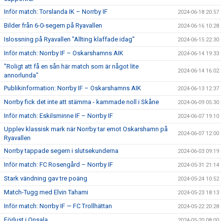
Inför match: Torslanda IK – Norrby IF
2024-06-18 20:57
Bilder från 6-0-segern på Ryavallen
2024-06-16 10:28
Islossning på Ryavallen "Allting klaffade idag"
2024-06-15 22:30
Inför match: Norrby IF – Oskarshamns AIK
2024-06-14 19:33
"Roligt att få en sån här match som är något lite
2024-06-14 16:02
annorlunda"
Publikinformation: Norrby IF – Oskarshamns AIK
2024-06-13 12:37
Norrby fick det inte att stämma - kammade noll i Skåne
2024-06-09 05:30
Inför match: Eskilsminne IF – Norrby IF
2024-06-07 19:10
Upplev klassisk mark när Norrby tar emot Oskarshamn på
2024-06-07 12:00
Ryavallen
Norrby tappade segern i slutsekunderna
2024-06-03 09:19
Inför match: FC Rosengård – Norrby IF
2024-05-31 21:14
Stark vändning gav tre poäng
2024-05-24 10:52
Match-Tugg med Elvin Tahami
2024-05-23 18:13
Inför match: Norrby IF — FC Trollhättan
2024-05-22 20:28
Förlust i Onsala
2024-05-20 08:00