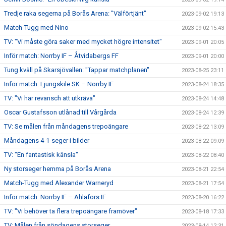
Tredje raka segerna på Borås Arena: "Välförtjänt"
2023-09-02 19:13
Match-Tugg med Nino
2023-09-02 15:43
TV: "Vi måste göra saker med mycket högre intensitet"
2023-09-01 20:05
Inför match: Norrby IF – Åtvidabergs FF
2023-09-01 20:00
Tung kväll på Skarsjövallen: "Tappar matchplanen"
2023-08-25 23:11
Inför match: Ljungskile SK – Norrby IF
2023-08-24 18:35
TV: "Vi har revansch att utkräva"
2023-08-24 14:48
Oscar Gustafsson utlånad till Vårgårda
2023-08-24 12:39
TV: Se målen från måndagens trepoängare
2023-08-22 13:09
Måndagens 4-1-seger i bilder
2023-08-22 09:09
TV: "En fantastisk känsla"
2023-08-22 08:40
Ny storseger hemma på Borås Arena
2023-08-21 22:54
Match-Tugg med Alexander Warneryd
2023-08-21 17:54
Inför match: Norrby IF – Ahlafors IF
2023-08-20 16:22
TV: "Vi behöver ta flera trepoängare framöver"
2023-08-18 17:33
TV: Målen från söndagens storseger
2023-08-14 12:31