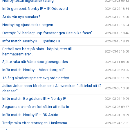
Norrby testar nigeriansk talang
2024-03-23 09:32
Inför genrepet: Norrby IF – IK Oddevold
2024-03-22 18:34
Är du vår nya speaker?
2024-03-19 14:00
Norrby tog sjunde raka segern
2024-03-16 16:54
Översjö: "Vi har lagt upp försäsongen i lite olika faser"
2024-03-15 18:46
Inför match: Norrby IF – Qviding FIF
2024-03-15 18:19
Fotboll ses bäst på plats - köp biljetter till
2024-03-13 16:00
hemmapremiären!
Sjätte raka när Vänersborg besegrades
2024-03-11 08:00
Inför match: Norrby – Vänersborgs IF
2024-03-08 20:05
16-årig akademispelare avgjorde derbyt
2024-03-06 11:39
Julius Johansson får chansen i Allsvenskan: "Jättekul att få
2024-03-05 13:30
chansen"
Inför match: Bergdalens IK – Norrby IF
2024-03-04 19:09
Segrarna och målen fortsätter att rulla in
2024-03-03 09:57
Inför match: Norrby IF – BK Astrio
2024-03-01 18:09
Tredje raka efter storseger i Huskvarna
2024-02-24 17:01