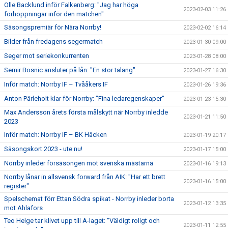
Olle Backlund inför Falkenberg: "Jag har höga
2023-02-03 11:26
förhoppningar inför den matchen"
Säsongspremiär för Nära Norrby!
2023-02-02 16:14
Bilder från fredagens segermatch
2023-01-30 09:00
Seger mot seriekonkurrenten
2023-01-28 08:00
Semir Bosnic ansluter på lån: "En stor talang"
2023-01-27 16:30
Inför match: Norrby IF – Tvååkers IF
2023-01-26 19:36
Anton Pärleholt klar för Norrby: "Fina ledaregenskaper"
2023-01-23 15:30
Max Andersson årets första målskytt när Norrby inledde
2023-01-21 11:50
2023
Inför match: Norrby IF – BK Häcken
2023-01-19 20:17
Säsongskort 2023 - ute nu!
2023-01-17 15:00
Norrby inleder försäsongen mot svenska mästarna
2023-01-16 19:13
Norrby lånar in allsvensk forward från AIK: "Har ett brett
2023-01-16 15:00
register"
Spelschemat förr Ettan Södra spikat - Norrby inleder borta
2023-01-12 13:35
mot Ahlafors
Teo Helge tar klivet upp till A-laget: "Väldigt roligt och
2023-01-11 12:55