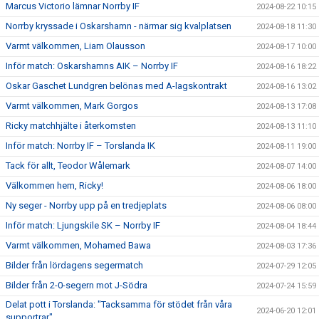
Marcus Victorio lämnar Norrby IF
2024-08-22 10:15
Norrby kryssade i Oskarshamn - närmar sig kvalplatsen
2024-08-18 11:30
Varmt välkommen, Liam Olausson
2024-08-17 10:00
Inför match: Oskarshamns AIK – Norrby IF
2024-08-16 18:22
Oskar Gaschet Lundgren belönas med A-lagskontrakt
2024-08-16 13:02
Varmt välkommen, Mark Gorgos
2024-08-13 17:08
Ricky matchhjälte i återkomsten
2024-08-13 11:10
Inför match: Norrby IF – Torslanda IK
2024-08-11 19:00
Tack för allt, Teodor Wålemark
2024-08-07 14:00
Välkommen hem, Ricky!
2024-08-06 18:00
Ny seger - Norrby upp på en tredjeplats
2024-08-06 08:00
Inför match: Ljungskile SK – Norrby IF
2024-08-04 18:44
Varmt välkommen, Mohamed Bawa
2024-08-03 17:36
Bilder från lördagens segermatch
2024-07-29 12:05
Bilder från 2-0-segern mot J-Södra
2024-07-24 15:59
Delat pott i Torslanda: "Tacksamma för stödet från våra
2024-06-20 12:01
supportrar"