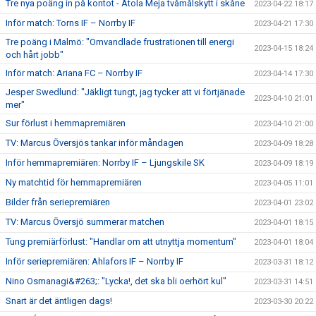
Tre nya poäng in på kontot - Atola Meja tvåmålskytt i skåne
2023-04-22 18:17
Inför match: Torns IF – Norrby IF
2023-04-21 17:30
Tre poäng i Malmö: "Omvandlade frustrationen till energi
2023-04-15 18:24
och hårt jobb"
Inför match: Ariana FC – Norrby IF
2023-04-14 17:30
Jesper Swedlund: "Jäkligt tungt, jag tycker att vi förtjänade
2023-04-10 21:01
mer"
Sur förlust i hemmapremiären
2023-04-10 21:00
TV: Marcus Översjös tankar inför måndagen
2023-04-09 18:28
Inför hemmapremiären: Norrby IF – Ljungskile SK
2023-04-09 18:19
Ny matchtid för hemmapremiären
2023-04-05 11:01
Bilder från seriepremiären
2023-04-01 23:02
TV: Marcus Översjö summerar matchen
2023-04-01 18:15
Tung premiärförlust: "Handlar om att utnyttja momentum"
2023-04-01 18:04
Inför seriepremiären: Ahlafors IF – Norrby IF
2023-03-31 18:12
Nino Osmanagi&#263;: "Lycka!, det ska bli oerhört kul"
2023-03-31 14:51
Snart är det äntligen dags!
2023-03-30 20:22