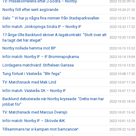
TV: Presskonferens efter J-Södra – Norrby
2022-10-25 09:16
Norrby föll efter sent avgörande
2022-10-24 21:35
Salo: " Vi har ju några fina minnen från Stadsparksvallen
2022-10-23 17:36
Inför match: Jönköpings Södra IF – Norrby IF
2022-10-23 17:22
17-årige Olle Backlund skriver A-lagskontrakt: "Stolt över att
2022-10-20 15:00
ha tagit det här steget"
Norrby nollade hemma mot BP
2022-10-15 15:52
Inför match: Norrby IF – IF Brommapojkarna
2022-10-14 19:04
Lördagens matchvärd: Stiftelsen Garissa
2022-10-14 13:32
Tung förlust i Västerås: "Blir fega"
2022-10-08 17:20
TV: Matchsnack med Mak Lind
2022-10-07 17:24
Inför match: Västerås SK – Norrby IF
2022-10-07 17:10
Backlund debuterade när Norrby kryssade: "Detta man har
2022-10-02 18:50
jobbat för"
TV: Matchsnack med Marcus Översjö
2022-10-01 15:42
Inför match: Norrby IF – Skövde AIK
2022-10-01 15:29
Tillsammans tar vi kampen mot barncancer!
2022-09-22 16:00