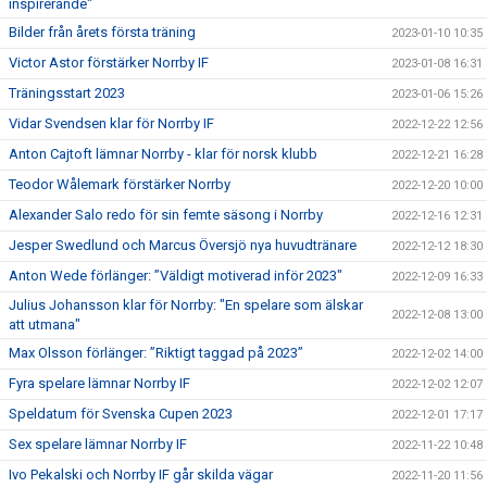
inspirerande"
Bilder från årets första träning
2023-01-10 10:35
Victor Astor förstärker Norrby IF
2023-01-08 16:31
Träningsstart 2023
2023-01-06 15:26
Vidar Svendsen klar för Norrby IF
2022-12-22 12:56
Anton Cajtoft lämnar Norrby - klar för norsk klubb
2022-12-21 16:28
Teodor Wålemark förstärker Norrby
2022-12-20 10:00
Alexander Salo redo för sin femte säsong i Norrby
2022-12-16 12:31
Jesper Swedlund och Marcus Översjö nya huvudtränare
2022-12-12 18:30
Anton Wede förlänger: ”Väldigt motiverad inför 2023"
2022-12-09 16:33
Julius Johansson klar för Norrby: "En spelare som älskar
2022-12-08 13:00
att utmana"
Max Olsson förlänger: ”Riktigt taggad på 2023”
2022-12-02 14:00
Fyra spelare lämnar Norrby IF
2022-12-02 12:07
Speldatum för Svenska Cupen 2023
2022-12-01 17:17
Sex spelare lämnar Norrby IF
2022-11-22 10:48
Ivo Pekalski och Norrby IF går skilda vägar
2022-11-20 11:56