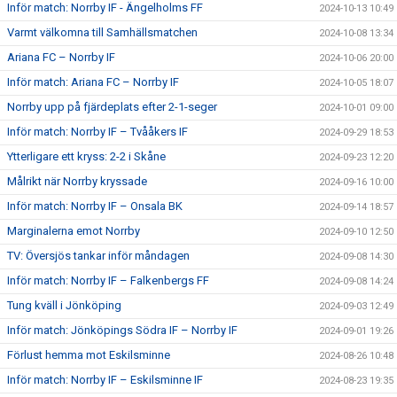
Inför match: Norrby IF - Ängelholms FF
2024-10-13 10:49
Varmt välkomna till Samhällsmatchen
2024-10-08 13:34
Ariana FC – Norrby IF
2024-10-06 20:00
Inför match: Ariana FC – Norrby IF
2024-10-05 18:07
Norrby upp på fjärdeplats efter 2-1-seger
2024-10-01 09:00
Inför match: Norrby IF – Tvååkers IF
2024-09-29 18:53
Ytterligare ett kryss: 2-2 i Skåne
2024-09-23 12:20
Målrikt när Norrby kryssade
2024-09-16 10:00
Inför match: Norrby IF – Onsala BK
2024-09-14 18:57
Marginalerna emot Norrby
2024-09-10 12:50
TV: Översjös tankar inför måndagen
2024-09-08 14:30
Inför match: Norrby IF – Falkenbergs FF
2024-09-08 14:24
Tung kväll i Jönköping
2024-09-03 12:49
Inför match: Jönköpings Södra IF – Norrby IF
2024-09-01 19:26
Förlust hemma mot Eskilsminne
2024-08-26 10:48
Inför match: Norrby IF – Eskilsminne IF
2024-08-23 19:35