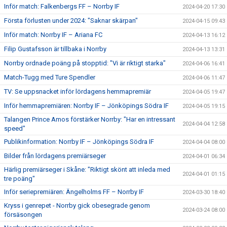
Inför match: Falkenbergs FF – Norrby IF
2024-04-20 17:30
Första förlusten under 2024: "Saknar skärpan"
2024-04-15 09:43
Inför match: Norrby IF – Ariana FC
2024-04-13 16:12
Filip Gustafsson är tillbaka i Norrby
2024-04-13 13:31
Norrby ordnade poäng på stopptid: "Vi är riktigt starka"
2024-04-06 16:41
Match-Tugg med Ture Spendler
2024-04-06 11:47
TV: Se uppsnacket inför lördagens hemmapremiär
2024-04-05 19:47
Inför hemmapremiären: Norrby IF – Jönköpings Södra IF
2024-04-05 19:15
Talangen Prince Amos förstärker Norrby: "Har en intressant
2024-04-04 12:58
speed"
Publikinformation: Norrby IF – Jönköpings Södra IF
2024-04-04 08:00
Bilder från lördagens premiärseger
2024-04-01 06:34
Härlig premiärseger i Skåne: "Riktigt skönt att inleda med
2024-04-01 01:15
tre poäng"
Inför seriepremiären: Ängelholms FF – Norrby IF
2024-03-30 18:40
Kryss i genrepet - Norrby gick obesegrade genom
2024-03-24 08:00
försäsongen