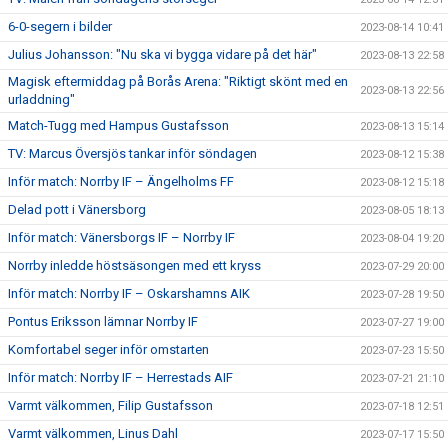
6-0-segern i bilder
2023-08-14 10:41
Julius Johansson: "Nu ska vi bygga vidare på det här"
2023-08-13 22:58
Magisk eftermiddag på Borås Arena: "Riktigt skönt med en
2023-08-13 22:56
urladdning"
Match-Tugg med Hampus Gustafsson
2023-08-13 15:14
TV: Marcus Översjös tankar inför söndagen
2023-08-12 15:38
Inför match: Norrby IF – Ängelholms FF
2023-08-12 15:18
Delad pott i Vänersborg
2023-08-05 18:13
Inför match: Vänersborgs IF – Norrby IF
2023-08-04 19:20
Norrby inledde höstsäsongen med ett kryss
2023-07-29 20:00
Inför match: Norrby IF – Oskarshamns AIK
2023-07-28 19:50
Pontus Eriksson lämnar Norrby IF
2023-07-27 19:00
Komfortabel seger inför omstarten
2023-07-23 15:50
Inför match: Norrby IF – Herrestads AIF
2023-07-21 21:10
Varmt välkommen, Filip Gustafsson
2023-07-18 12:51
Varmt välkommen, Linus Dahl
2023-07-17 15:50