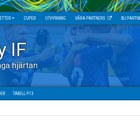
JETTER
CUPER
UTHYRNING
VÅRA PARTNERS
BLI PARTN
y IF
ga hjärtan
DER
TABELL P13