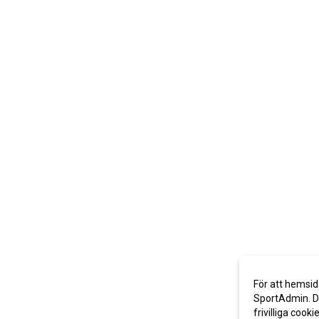
För att hemsid
SportAdmin. De
frivilliga cooki