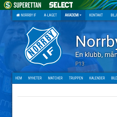
NORRBY IF
A-LAGET
AKADEMI
KONTAKT
BIL
Norrb
En klubb, mån
P13
HEM
NYHETER
MATCHER
TRUPPEN
KALENDER
BIL