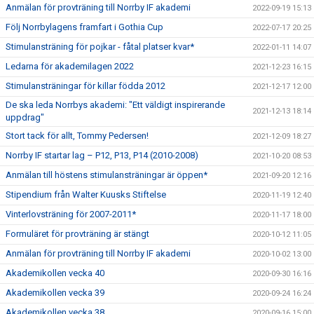
Anmälan för provträning till Norrby IF akademi
2022-09-19 15:13
Följ Norrbylagens framfart i Gothia Cup
2022-07-17 20:25
Stimulansträning för pojkar - fåtal platser kvar*
2022-01-11 14:07
Ledarna för akademilagen 2022
2021-12-23 16:15
Stimulansträningar för killar födda 2012
2021-12-17 12:00
De ska leda Norrbys akademi: "Ett väldigt inspirerande
2021-12-13 18:14
uppdrag"
Stort tack för allt, Tommy Pedersen!
2021-12-09 18:27
Norrby IF startar lag – P12, P13, P14 (2010-2008)
2021-10-20 08:53
Anmälan till höstens stimulansträningar är öppen*
2021-09-20 12:16
Stipendium från Walter Kuusks Stiftelse
2020-11-19 12:40
Vinterlovsträning för 2007-2011*
2020-11-17 18:00
Formuläret för provträning är stängt
2020-10-12 11:05
Anmälan för provträning till Norrby IF akademi
2020-10-02 13:00
Akademikollen vecka 40
2020-09-30 16:16
Akademikollen vecka 39
2020-09-24 16:24
Akademikollen vecka 38
2020-09-16 15:00