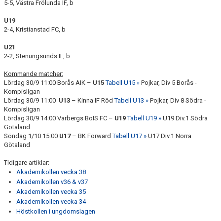
5-5, Västra Frölunda IF, b
U19
2-4, Kristianstad FC, b
U21
2-2, Stenungsunds IF, b
Kommande matcher:
Lördag 30/9 11:00 Borås AIK –
U15
Tabell U15 »
Pojkar, Div 5 Borås -
Kompisligan
Lördag 30/9 11:00
U13
– Kinna IF Röd
Tabell U13 »
Pojkar, Div 8 Södra -
Kompisligan
Lördag 30/9 14:00 Varbergs BoIS FC –
U19
Tabell U19 »
U19 Div.1 Södra
Götaland
Söndag 1/10 15:00
U17
– BK Forward
Tabell U17 »
U17 Div.1 Norra
Götaland
Tidigare artiklar:
Akademikollen vecka 38
Akademikollen v36 & v37
Akademikollen vecka 35
Akademikollen vecka 34
Höstkollen i ungdomslagen