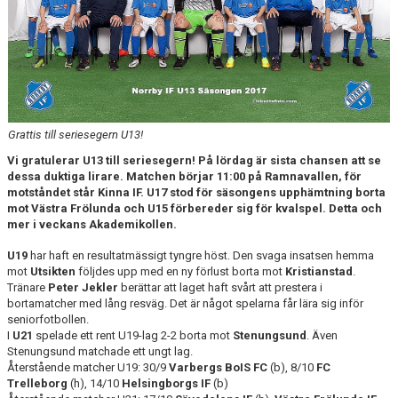
UNICOACH
TABELL P19
TABELL P17
TABELL P16
Grattis till seriesegern U13!
TABELL P15
Vi gratulerar U13 till seriesegern! På lördag är sista chansen att se
dessa duktiga lirare. Matchen börjar 11:00 på Ramnavallen, för
motståndet står Kinna IF. U17 stod för säsongens upphämtning borta
TABELLER LIGACUPEN
mot Västra Frölunda och U15 förbereder sig för kvalspel. Detta och
mer i veckans Akademikollen.
U19
har haft en resultatmässigt tyngre höst. Den svaga insatsen hemma
mot
Utsikten
följdes upp med en ny förlust borta mot
Kristianstad
.
Tränare
Peter Jekler
berättar att laget haft svårt att prestera i
bortamatcher med lång resväg. Det är något spelarna får lära sig inför
seniorfotbollen.
I
U21
spelade ett rent U19-lag 2-2 borta mot
Stenungsund
. Även
Stenungsund matchade ett ungt lag.
Återstående matcher U19: 30/9
Varbergs BoIS FC
(b), 8/10
FC
Trelleborg
(h), 14/10
Helsingborgs IF
(b)