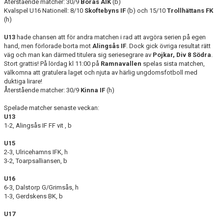
Återstående matcher: 30/9
Borås AIK
(b)
Kvalspel U16 Nationell: 8/10
Skoftebyns IF
(b) och 15/10
Trollhättans FK
(h)
U13
hade chansen att för andra matchen i rad att avgöra serien på egen
hand, men förlorade borta mot
Alingsås IF
. Dock gick övriga resultat rätt
väg och man kan därmed titulera sig seriesegrare av
Pojkar, Div 8 Södra
.
Stort grattis! På lördag kl 11:00 på
Ramnavallen
spelas sista matchen,
välkomna att gratulera laget och njuta av härlig ungdomsfotboll med
duktiga lirare!
Återstående matcher: 30/9
Kinna IF
(h)
Spelade matcher senaste veckan:
U13
1-2, Alingsås IF FF vit , b
U15
2-3, Ulricehamns IFK, h
3-2, Toarpsalliansen, b
U16
6-3, Dalstorp G/Grimsås, h
1-3, Gerdskens BK, b
U17