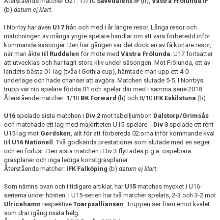
Återstående matcher U21: 17/10
Sävedalens IF
(h),
Västra Frölunda IF
(b)
datum ej klart
.
I Norrby har även
U17
från och med i år längre resor. Långa resor och
matchningen av många yngre spelare handlar om att vara förberedd inför
kommande säsonger. Den här gången var det dock en av få kortare resor,
när man åkte till
Ruddalen
för möte med
Västra Frölunda
. U17 fortsätter
att utvecklas och har tagit stora kliv under säsongen. Mot Frölunda, ett av
landets bästa 01-lag (tvåa i Gothia cup), hämtade man upp ett 4-0
underläge och hade chanser att avgöra. Matchen slutade 5-5. I Norrbys
trupp var nio spelare födda 01 och spelar där med i samma serie 2018.
Återstående matcher: 1/10
BK Forward
(h) och 8/10
IFK Eskilstuna
(b).
U16
spelade sista matchen i
Div 2
mot tabelljumbon
Dalstorp/Grimsås
och matchade ett lag med majoriteten U15-spelare. I
Div 3
spelade ett rent
U15-lag mot
Gerdsken
, allt för att förbereda 02:orna inför kommande kval
till
U16 Nationell
. Två godkända prestationer som slutade med en seger
och en förlust. Den sista matchen i Div 3 flyttades p.g.a. ospelbara
gräsplaner och inga lediga konstgräsplaner.
Återstående matcher:
IFK Falköping
(b)
datum ej klart
.
Som nämns ovan och i tidigare artiklar, har
U15
matchas mycket i U16-
serierna under hösten. I U15-serien har två matcher spelats, 2-3 och 3-2 mot
Ulricehamn
respektive
Toarpsalliansen
. Truppen ser fram emot kvalet
som drar igång nsäta helg.