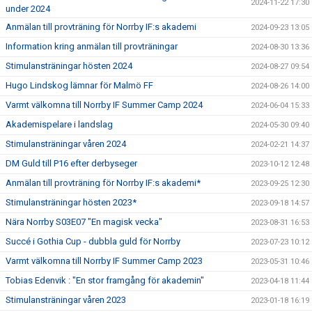
2024-11-22 17:30
under 2024
Anmälan till provträning för Norrby IF:s akademi
2024-09-23 13:05
Information kring anmälan till provträningar
2024-08-30 13:36
Stimulansträningar hösten 2024
2024-08-27 09:54
Hugo Lindskog lämnar för Malmö FF
2024-08-26 14:00
Varmt välkomna till Norrby IF Summer Camp 2024
2024-06-04 15:33
Akademispelare i landslag
2024-05-30 09:40
Stimulansträningar våren 2024
2024-02-21 14:37
DM Guld till P16 efter derbyseger
2023-10-12 12:48
Anmälan till provträning för Norrby IF:s akademi*
2023-09-25 12:30
Stimulansträningar hösten 2023*
2023-09-18 14:57
Nära Norrby S03E07 "En magisk vecka"
2023-08-31 16:53
Succé i Gothia Cup - dubbla guld för Norrby
2023-07-23 10:12
Varmt välkomna till Norrby IF Summer Camp 2023
2023-05-31 10:46
Tobias Edenvik : "En stor framgång för akademin"
2023-04-18 11:44
Stimulansträningar våren 2023
2023-01-18 16:19