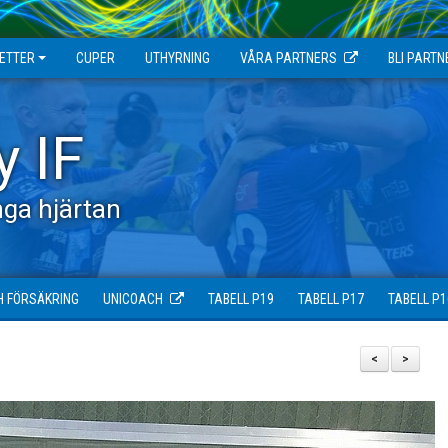
JETTER
CUPER
UTHYRNING
VÅRA PARTNERS
BLI PARTN
y IF
ga hjärtan
H FÖRSÄKRING
UNICOACH
TABELL P19
TABELL P17
TABELL P1
<
>