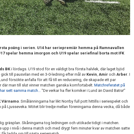
sta poäng i serien. U14 har s
eriepremiär
h
emma
på Ramnavallen
U17 spelar hemma imorgon och U19 spelar seriefinal borta mot IFK
ds BK
i lördags. U19 stod för en väldigt bra första halvlek, där laget bjöd
h gick till pausvilan med en 3-0-ledning efter mål av
Kevin
,
Amir
och
Arber
. I
nd försökte anfalla för att få till en reducering, de skapade ett par
r där man till slut vinner matchen ganska komfortabelt.
Matchreferatet på
har sett samma match...
"De verkar ha fler komiker i Lund än David Batra!"
K Värnamo
. Smålänningarna har likt Norrby full pott hittills i seriespelet och
på Ljusseveka. Mötet blir tredje mellan föreningarna denna vecka, då både
ålig gräsplan. Skåningarna tog ledningen och utökade tidigt i matchen.
e upp i nivå i denna match och med drygt fem minuter kvar av matchen satte
får ladda om till nästa seriematch.