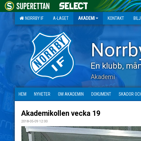
NORRBY IF
A-LAGET
AKADEMI
KONTAKT
BIL
Norrb
En klubb, mån
Akademi
HEM
NYHETER
OM AKADEMIN
DOKUMENT
SKADOR OC
Akademikollen vecka 19
2018-05-09 12:00