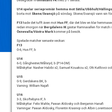
besegrade
Trollhättans FK
med 2-1 senast.
U14 spelar seriepremiär hemma mot Sätila/Ubbhult/Hällingsj
borta mot
Skene/Svansjö
på söndag. Skene/Svansjö vann sin fö
F13
hade det tufft även mot
Hus FF
, där det blev en klar hemmaseg
redan imorgon när
Bergdalens IK
gästar Ramnavallen för match i
Öxnevalla/Västra Mark
kommer på besök.
Spelade matcher senaste veckan:
F13
0-6, Hus FF, b
U14
6-0, Gånghester/Målsryd, b (P14-DM)
Målskyttar: Nasher Habibi x2, Samuel Kouakou x2, Olti Kutllovci oc
U15
0-9, Gerdskens BK, b
Varning: William Najafi
U16
3-3, Skoftebyns IF, h
Målskyttar: Felix Wahle, Pawan Aldosky och Benjamin Hanafi
Varningar: Pawan Aldosky, Florentin Krasniqi och Albin Lorentsso