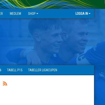
ER
MEDLEM
SHOP
LOGGA IN
6
TABELL P15
TABELLER LIGACUPEN