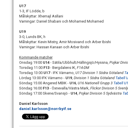
U17
1-3, IF Lödde, b
Målskyttar: Xhemajl Asllani
Varningar: Daniel Shabani och Mohamed Mohamed
U19
3-0, Lunds BK, h
Målskyttar: Kevin Mistry, Amir Mosivand och Arber Ibishi
Varningar: Hassan Kanaan och Arber Ibishi
Kommande matcher
Onsdag 19:00
U14
- Sätila/Ubbhult/Hällingsjö/Hyssna,
Pojkar Divi
Torsdag 11:00
F13
- Bergdalens IK,
F14-DM
Torsdag 13:00
U17
- IFK Värnamo,
U17 Division 1 Södra Götaland
Ta
Lördag 13:00 IFK Värnamo -
U19
,
Division 1 Södra Götaland
Tabell 
Söndag 15:00 Angered MBIK -
U16
,
U16 Nationell Grupp 3
Tabell U1
Söndag 16:00
F13
- Öxnevalla/Västra Mark,
Flickor Division 5 Sven
Söndag 17:00 Skene/Svansjö -
U14
,
Pojkar Division 5 Sydvästra
Tab
Daniel Karlsson
daniel.karlsson@norrbyif.se