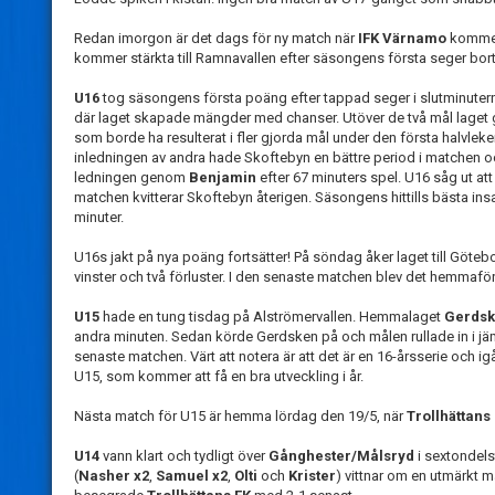
Redan imorgon är det dags för ny match när
IFK Värnamo
kommer 
kommer stärkta till Ramnavallen efter säsongens första seger bo
U16
tog säsongens första poäng efter tappad seger i slutminut
där laget skapade mängder med chanser. Utöver de två mål laget
som borde ha resulterat i fler gjorda mål under den första halvleke
inledningen av andra hade Skoftebyn en bättre period i matchen och
ledningen genom
Benjamin
efter 67 minuters spel. U16 såg ut a
matchen kvitterar Skoftebyn återigen. Säsongens hittills bästa insat
minuter.
U16s jakt på nya poäng fortsätter! På söndag åker laget till Göteb
vinster och två förluster. I den senaste matchen blev det hemmafö
U15
hade en tung tisdag på Alströmervallen. Hemmalaget
Gerdsk
andra minuten. Sedan körde Gerdsken på och målen rullade in i jämn 
senaste matchen. Värt att notera är att det är en 16-årsserie och igå
U15, som kommer att få en bra utveckling i år.
Nästa match för U15 är hemma lördag den 19/5, när
Trollhättans
U14
vann klart och tydligt över
Gånghester/Målsryd
i sextondels
(
Nasher x2
,
Samuel x2
,
Olti
och
Krister
) vittnar om en utmärkt