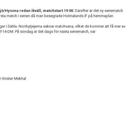
ö/Hyssna redan ikväll, matchstart 19:00
. Därefter är det ny seriematch
rsta match i serien då man besegrade Holmalunds IF på hemmaplan.
er i Sätila. Norrbytjejerna saknar matchvana, vilket de kommer att få mer av
 F14-DM. På söndag är det dags för nästa seriematch, när
h Krister Mekhal
n