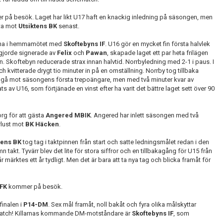
på besök. Laget har likt U17 haft en knackig inledning på säsongen, men
rta mot
Utsiktens BK
senast.
erna i hemmamötet med
Skoftebyns IF
. U16 gör en mycket fin första halvlek
 gjorde signerade av
Felix
och
Pawan
, skapade laget ett par heta frilägen
n. Skoftebyn reducerade strax innan halvtid. Norrbyledning med 2-1 i paus. I
 kvitterade drygt tio minuter in på en omställning. Norrby tog tillbaka
tt gå mot säsongens första trepoängare, men med två minuter kvar av
s av U16, som förtjänade en vinst efter ha varit det bättre laget sett över 90
org för att gästa
Angered MBIK
. Angered har inlett säsongen med två
rlust mot
BK Häcken
.
ens BK
tog tag i taktpinnen från start och satte ledningsmålet redan i den
takt. Tyvärr blev det lite för stora siffror och en tillbakagång för U15 från
r märktes ett år tydligt. Men det är bara att ta nya tag och blicka framåt för
 FK
kommer på besök.
finalen i
P14-DM
. Sex mål framåt, noll bakåt och fyra olika målskyttar
 match! Killarnas kommande DM-motståndare är
Skoftebyns IF
, som