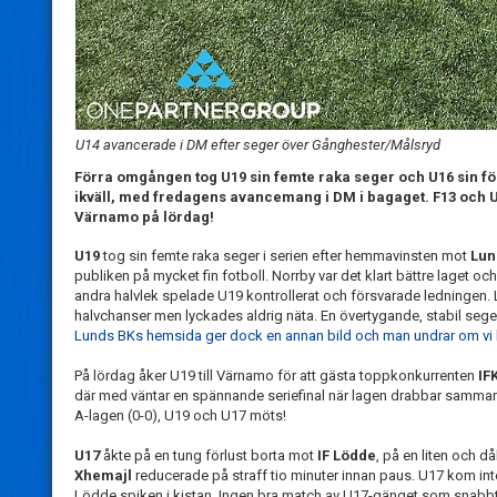
U14 avancerade i DM efter seger över Gånghester/Målsryd
Förra omgången tog U19 sin femte raka seger och U16 sin för
ikväll, med fredagens avancemang i DM i bagaget. F13 och 
Värnamo på lördag!
U19
tog sin femte raka seger i serien efter hemmavinsten mot
Lun
publiken på mycket fin fotboll. Norrby var det klart bättre laget oc
andra halvlek spelade U19 kontrollerat och försvarade ledningen. Lu
halvchanser men lyckades aldrig näta. En övertygande, stabil sege
Lunds BKs hemsida ger dock en annan bild och man undrar om vi 
På lördag åker U19 till Värnamo för att gästa toppkonkurrenten
IF
där med väntar en spännande seriefinal när lagen drabbar samman 
A-lagen (0-0), U19 och U17 möts!
U17
åkte på en tung förlust borta mot
IF Lödde
, på en liten och d
Xhemajl
reducerade på straff tio minuter innan paus. U17 kom int
Lödde spiken i kistan. Ingen bra match av U17-gänget som snabbt 