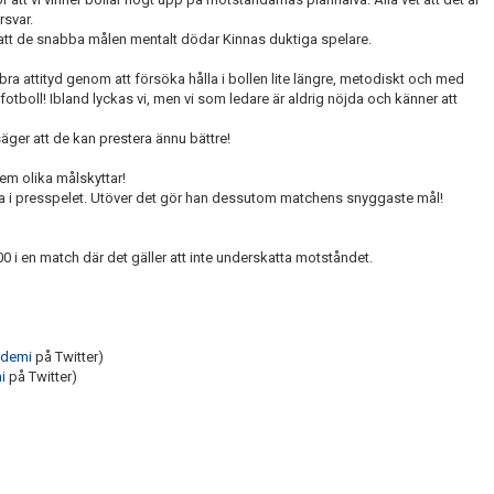
rsvar.
 att de snabba målen mentalt dödar Kinnas duktiga spelare.
a bra attityd genom att försöka hålla i bollen lite längre, metodiskt och med
la fotboll! Ibland lyckas vi, men vi som ledare är aldrig nöjda och känner att
ger att de kan prestera ännu bättre!
fem olika målskyttar!
bra i presspelet. Utöver det gör han dessutom matchens snyggaste mål!
 i en match där det gäller att inte underskatta motståndet.
demi
på Twitter)
i
på Twitter)