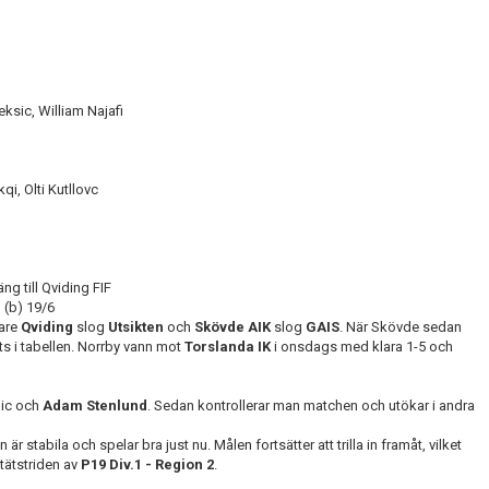
ksic, William Najafi
qi, Olti Kutllovc
ng till Qviding FIF
 (b) 19/6
are
Qviding
slog
Utsikten
och
Skövde AIK
slog
GAIS
. När Skövde sedan
s i tabellen. Norrby vann mot
Torslanda IK
i onsdags med klara 1-5 och
lic och
Adam Stenlund
. Sedan kontrollerar man matchen och utökar i andra
tabila och spelar bra just nu. Målen fortsätter att trilla in framåt, vilket
tätstriden av
P19 Div.1 - Region 2
.