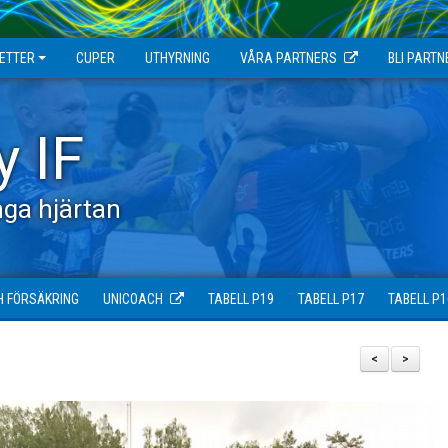
JETTER
CUPER
UTHYRNING
VÅRA PARTNERS
BLI PARTN
y IF
ga hjärtan
H FÖRSÄKRING
UNICOACH
TABELL P19
TABELL P17
TABELL P1
<
>