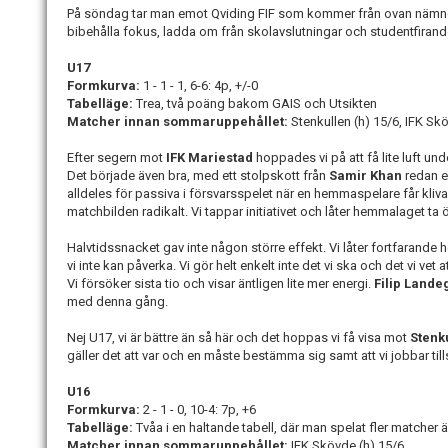
På söndag tar man emot Qviding FIF som kommer från ovan nämnda 
bibehålla fokus, ladda om från skolavslutningar och studentfiran
U17
Formkurva:
1 - 1 - 1, 6-6: 4p, +/-0
Tabelläge:
Trea, två poäng bakom GAIS och Utsikten
Matcher innan sommaruppehållet:
Stenkullen (h) 15/6, IFK Sk
Efter segern mot
IFK Mariestad
hoppades vi på att få lite luft u
Det började även bra, med ett stolpskott från
Samir Khan
redan ef
alldeles för passiva i försvarsspelet när en hemmaspelare får kliva 
matchbilden radikalt. Vi tappar initiativet och låter hemmalaget ta
Halvtidssnacket gav inte någon större effekt. Vi låter fortfaran
vi inte kan påverka. Vi gör helt enkelt inte det vi ska och det vi vet
Vi försöker sista tio och visar äntligen lite mer energi.
Filip Lande
med denna gång.
Nej U17, vi är bättre än så här och det hoppas vi få visa mot
Stenk
gäller det att var och en måste bestämma sig samt att vi jobbar ti
U16
Formkurva:
2 - 1 - 0, 10-4: 7p, +6
Tabelläge:
Tvåa i en haltande tabell, där man spelat fler matcher ä
Matcher innan sommaruppehållet:
IFK Skövde (h) 15/6