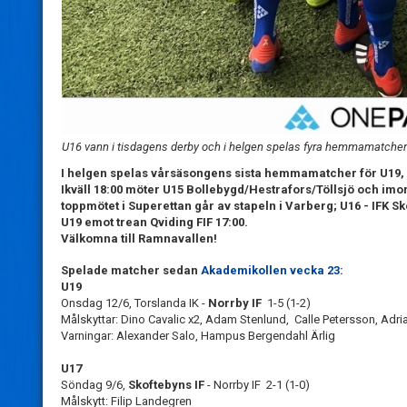
U16 vann i tisdagens derby och i helgen spelas fyra hemmamatche
I helgen spelas vårsäsongens sista hemmamatcher för U19, 
Ikväll 18:00 möter U15 Bollebygd/Hestrafors/Töllsjö och i
toppmötet i Superettan går av stapeln i Varberg; U16 - IFK S
U19 emot trean Qviding FIF 17:00.
Välkomna till Ramnavallen!
Spelade matcher sedan
Akademikollen vecka 23
:
U19
Onsdag 12/6, Torslanda IK -
Norrby IF
1-5 (1-2)
Målskyttar: Dino Cavalic x2, Adam Stenlund, Calle Petersson, Adri
Varningar: Alexander Salo, Hampus Bergendahl Ärlig
U17
Söndag 9/6,
Skoftebyns IF
- Norrby IF 2-1 (1-0)
Målskytt: Filip Landegren