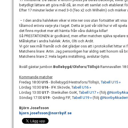
betydligt lättare att göra mål då, än mot ett samlat och etablerat fö
Efter 17 minuter leder vi med 3-0 (Teo x2 och Wilhelm) och märker
– I den andra halvleken viker vi inte ner oss utan fortsätter att vis
tålamod erövra varje yta i taget. Detta är just vår idé hur vi vill spe
det finns mycket mer att hämta från våra duktiga killar!
Så PRESTATIONEN är godkänd, men efter matchen själva spelare sä
Målskyttar i andra halvlek: Artin, Olti och Ardit.
Vi gör sex mål framåt och det glädjer oss att i protokollet hittar vi 
Matchens lirare: Artin. Jag personligen har aldrig sett honom så 
Matchens lirare 2: Hela lagets inställning, avslutar Gytis.
Ikväll gästar jumbon
Bollebygd/Olsfors/Töllsjö
Ramnavallen 18:00
Kommande matcher
Fredag 18:00
U15
- Bollebygd/Hestrafors/Töllsjö,
Tabell U15 »
Lördag 10:30
U16
- IFK Skövde,
Tabell U16 »
Lördag 13:00
U17
- Stenkullen GoIK,
Tabell U17 »
(följ
@NorrbyAka
Söndag 17:00
U19
- Qviding FIF,
Tabell U19 »
(följ
@NorrbyAkadem
Björn Josefsson
bjorn.josefsson@norrbyif.se