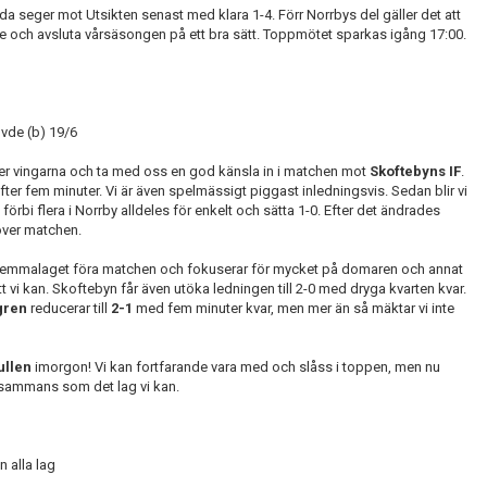
seger mot Utsikten senast med klara 1-4. Förr Norrbys del gäller det att
de och avsluta vårsäsongen på ett bra sätt. Toppmötet sparkas igång 17:00.
övde (b) 19/6
nder vingarna och ta med oss en god känsla in i matchen mot
Skoftebyns IF
.
ter fem minuter. Vi är även spelmässigt piggast inledningsvis. Sedan blir vi
förbi flera i Norrby alldeles för enkelt och sätta 1-0. Efter det ändrades
 över matchen.
de hemmalaget föra matchen och fokuserar för mycket på domaren och annat
 att vi kan. Skoftebyn får även utöka ledningen till 2-0 med dryga kvarten kvar.
gren
reducerar till
2-1
med fem minuter kvar, men mer än så mäktar vi inte
ullen
imorgon! Vi kan fortfarande vara med och slåss i toppen, men nu
llsammans som det lag vi kan.
n alla lag