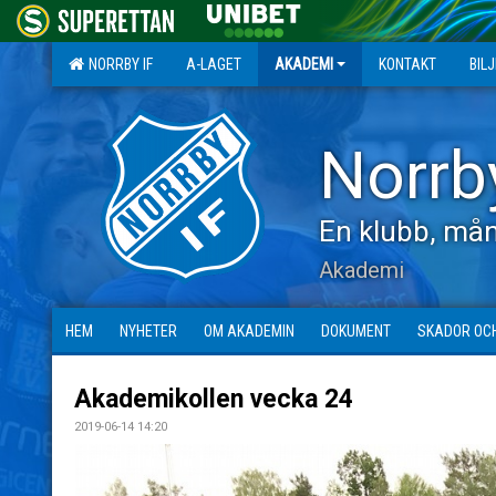
NORRBY IF
A-LAGET
AKADEMI
KONTAKT
BIL
Norrb
En klubb, mån
Akademi
HEM
NYHETER
OM AKADEMIN
DOKUMENT
SKADOR OC
Akademikollen vecka 24
2019-06-14 14:20