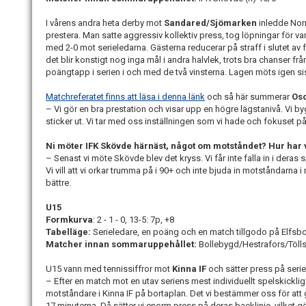
I vårens andra heta derby mot
Sandared/Sjömarken
inledde Norr
prestera. Man satte aggressiv kollektiv press, tog löpningar för var
med 2-0 mot serieledarna. Gästerna reducerar på straff i slutet av
det blir konstigt nog inga mål i andra halvlek, trots bra chanser
poängtapp i serien i och med de två vinsterna. Lagen möts igen si
Matchreferatet finns att läsa i denna länk
och så här summerar
Osc
– Vi gör en bra prestation och visar upp en högre lägstanivå. Vi by
sticker ut. Vi tar med oss inställningen som vi hade och fokuset på 
Ni möter IFK Skövde härnäst, något om motståndet? Hur har 
– Senast vi möte Skövde blev det kryss. Vi får inte falla in i deras 
Vi vill att vi orkar trumma på i 90+ och inte bjuda in motståndarna 
bättre.
U15
Formkurva
: 2 - 1 - 0, 13-5: 7p, +8
Tabelläge:
Serieledare, en poäng och en match tillgodo på Elfsb
Matcher innan sommaruppehållet:
Bollebygd/Hestrafors/Tölls
U15 vann med tennissiffror mot
Kinna IF
och sätter press på seri
– Efter en match mot en utav seriens mest individuellt spelskicklig
motståndare i Kinna IF på bortaplan. Det vi bestämmer oss för a
17 minuterna. Då sätter vi enorm press på deras backlinje, vilket gö