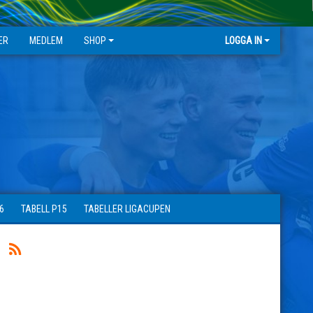
ER
MEDLEM
SHOP
LOGGA IN
6
TABELL P15
TABELLER LIGACUPEN