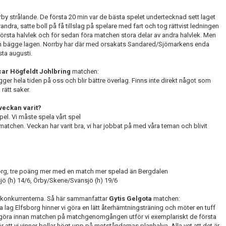
by strålande. De första 20 min var de bästa spelet undertecknad sett laget
andra, satte boll på få tillslag på spelare med fart och tog rättvist ledningen
 första halvlek och för sedan föra matchen stora delar av andra halvlek. Men
 från bägge lagen. Norrby har där med orsakats Sandared/Sjömarkens enda
sta augusti.
ar Högfeldt Johlbring
matchen:
gger hela tiden på oss och blir bättre överlag. Finns inte direkt något som
rätt saker.
veckan varit?
spel. Vi måste spela vårt spel
i matchen. Veckan har varit bra, vi har jobbat på med våra teman och blivit
org, tre poäng mer med en match mer spelad än Bergdalen
jö (h) 14/6, Örby/Skene/Svansjö (h) 19/6
ekonkurrenterna. Så här sammanfattar
Gytis Gelgota
matchen:
a lag Elfsborg hinner vi göra en lätt återhämtningsträning och möter en tuff
tt göra innan matchen på matchgenomgången utför vi exemplariskt de första
r att vi vinner bollar högt upp på motståndarnas planhalva. Alla vet att det är