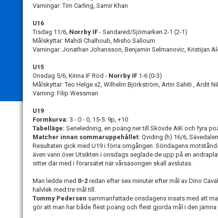
Varningar: Tim Carling, Samir Khan
U16
Tisdag 11/6,
Norrby IF
- Sandared/Sjömarken 2-1 (2-1)
Målskyttar: Mahdi Chalhoub, Misho Salloum
Varningar: Jonathan Johansson, Benjamin Selmanovic, Kristijan Ale
U15
Onsdag 5/6, Kinna IF Röd -
Norrby IF
1-6 (0-3)
Målskyttar: Teo Helge x2, Wilhelm Björkström, Artin Sahiti , Ardit Nik
Varning: Filip Wessman
U19
Formkurva:
3 - 0 - 0, 15-5: 9p, +10
Tabelläge:
Serieledning, en poäng ner till Skövde AIK och fyra poä
Matcher innan sommaruppehållet:
Qviding (h) 16/6, Sävedalen
Resultaten gick med U19 i förra omgången. Söndagens motstånd
även vann över Utsikten i onsdags seglade de upp på en andraplat
sitter där med i förarsätet när vårsäsongen skall avslutas.
Man ledde med
0-2
redan efter sex minuter efter mål av Dino Cava
halvlek med tre mål till.
Tommy Pedersen
sammanfattade onsdagens insats med att man är s
gör att man har både flest poäng och flest gjorda mål i den jämna 