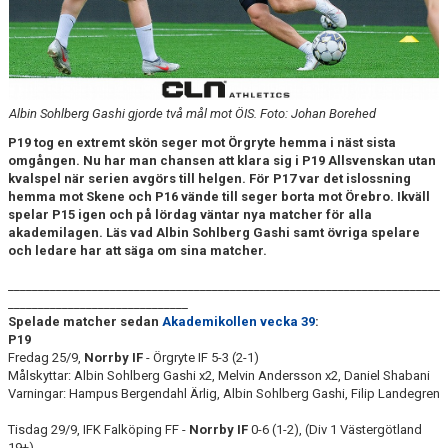
UNICOACH
TABELL P19
TABELL P17
Albin Sohlberg Gashi gjorde två mål mot ÖIS. Foto: Johan Borehed
TABELL P16
P19 tog en e
xtremt skön seger
mot Örgryte hemma i näst sista
omgången. Nu har man chansen att klara sig i P19 Allsvenskan utan
TABELL P15
kvalspel när serien avgörs till helgen. För P17 var det islossning
hemma mot Skene och P16 vände till seger borta mot Örebro. Ikväll
spelar P15 igen och på lördag väntar nya matcher för alla
TABELLER LIGACUPEN
akademilagen. Läs vad Albin Sohlberg Gashi samt övriga spelare
och ledare har att säga om sina matcher.
________________________________________________________________________
______________________________
Spelade matcher sedan
Akademikollen vecka 39
:
P19
Fredag 25/9,
Norrby IF
- Örgryte IF 5-3 (2-1)
Målskyttar: Albin Sohlberg Gashi x2, Melvin Andersson x2, Daniel Shabani
Varningar: Hampus Bergendahl Ärlig, Albin Sohlberg Gashi, Filip Landegren
Tisdag 29/9, IFK Falköping FF -
Norrby IF
0-6 (1-2), (Div 1 Västergötland
19+)