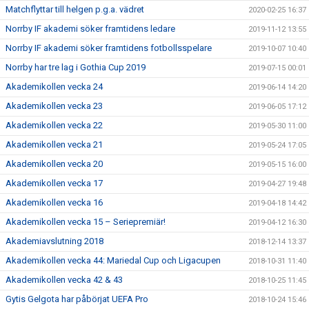
Matchflyttar till helgen p.g.a. vädret
2020-02-25 16:37
Norrby IF akademi söker framtidens ledare
2019-11-12 13:55
Norrby IF akademi söker framtidens fotbollsspelare
2019-10-07 10:40
Norrby har tre lag i Gothia Cup 2019
2019-07-15 00:01
Akademikollen vecka 24
2019-06-14 14:20
Akademikollen vecka 23
2019-06-05 17:12
Akademikollen vecka 22
2019-05-30 11:00
Akademikollen vecka 21
2019-05-24 17:05
Akademikollen vecka 20
2019-05-15 16:00
Akademikollen vecka 17
2019-04-27 19:48
Akademikollen vecka 16
2019-04-18 14:42
Akademikollen vecka 15 – Seriepremiär!
2019-04-12 16:30
Akademiavslutning 2018
2018-12-14 13:37
Akademikollen vecka 44: Mariedal Cup och Ligacupen
2018-10-31 11:40
Akademikollen vecka 42 & 43
2018-10-25 11:45
Gytis Gelgota har påbörjat UEFA Pro
2018-10-24 15:46