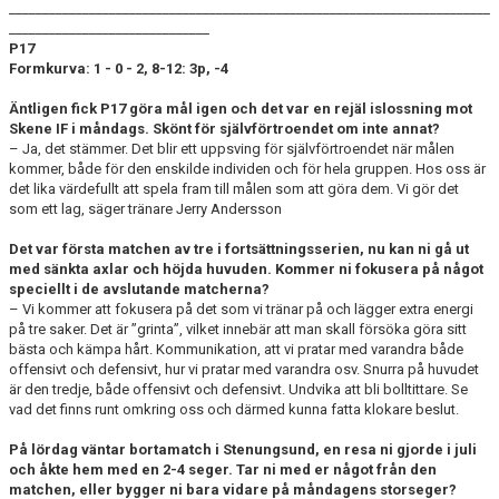
________________________________________________________________________
______________________________
P17
Formkurva: 1 - 0 - 2, 8-12: 3
p, -4
Äntligen fick P17 göra mål igen och det var en rejäl islossning mot
Skene IF i måndags. Skönt för självförtroendet om inte annat?
– Ja, det stämmer. Det blir ett uppsving för självförtroendet när målen
kommer, både för den enskilde individen och för hela gruppen. Hos oss är
det lika värdefullt att spela fram till målen som att göra dem. Vi gör det
som ett lag, säger tränare Jerry Andersson
Det var första matchen av tre i fortsättningsserien, nu kan ni gå ut
med sänkta axlar och höjda huvuden. Kommer ni fokusera på något
speciellt i de avslutande matcherna?
– Vi kommer att fokusera på det som vi tränar på och lägger extra energi
på tre saker. Det är ”grinta”, vilket innebär att man skall försöka göra sitt
bästa och kämpa hårt. Kommunikation, att vi pratar med varandra både
offensivt och defensivt, hur vi pratar med varandra osv. Snurra på huvudet
är den tredje, både offensivt och defensivt. Undvika att bli bolltittare. Se
vad det finns runt omkring oss och därmed kunna fatta klokare beslut.
På lördag väntar bortamatch i Stenungsund, en resa ni gjorde i juli
och åkte hem med en 2-4 seger. Tar ni med er något från den
matchen, eller bygger ni bara vidare på måndagens storseger?