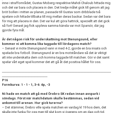
inne i straffområdet, Gustav Moberg respektive Mahdi Chaloub hittade mig
och det var bara och placera in den. Det tredje målet gick till genom att jag
bröt bollen i mitten av planen, passade till Gustav som dribblade två
spelare och hittade tillbaka till mig mellan deras backar. Sedan var det bara
för mig att placera in den. Det var kul att göra hattrick, speciellt att det gick
så fort! Senast jag fick uppleva samma känsla var mot Sparsör, där jag
gjorde fyra mål.
Är det någon risk för underskattning mot Stenungsund, eller
kommer ni att komma lika taggade till lördagens match?
– Senast vi möte Stenungsund vann vi med 4-2, gjorde en bra insats och
spelade bra fotboll. Stenungsund är en bra motståndare så det är viktigt
att inte underskatta dem och komma taggade till matchen. Gör vi det samt
spelar vårt eget spel kommer det att gå åt det positiva hållet för oss.
________________________________________________________________________
______________________________
P16
Formkurva: 1 - 1 - 1, 3-6: 4
p, -3
Ni hade en match att gå med Örebro SK redan innan avspark i
söndags. Först när matchdatum skulle bestämmas, sedan vid
ankomst till arenan. Hur gick turerna?
– Det stämmer, Örebro ville spela matchen en vardag kl 19 hos dem, det
skulle inte funka för oss men till slut kom vi överens om en dag och tid,