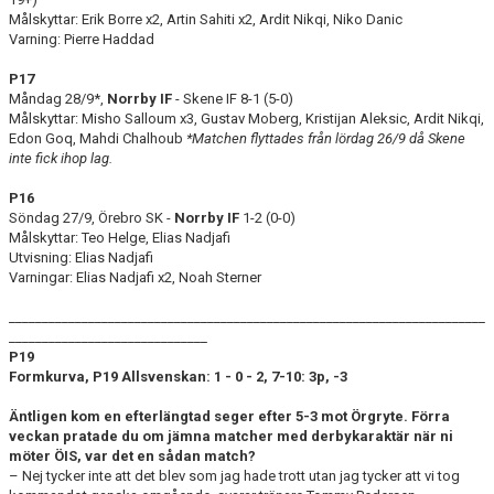
Målskyttar: Erik Borre x2, Artin Sahiti x2, Ardit Nikqi, Niko Danic
Varning: Pierre Haddad
P17
Måndag 28/9*,
Norrby IF
- Skene IF 8-1 (5-0)
Målskyttar: Misho Salloum x3, Gustav Moberg, Kristijan Aleksic, Ardit Nikqi,
Edon Goq, Mahdi Chalhoub
*Matchen flyttades från lördag 26/9 då Skene
inte fick ihop lag.
P16
Söndag 27/9, Örebro SK -
Norrby IF
1-2 (0-0)
Målskyttar: Teo Helge, Elias Nadjafi
Utvisning: Elias Nadjafi
Varningar: Elias Nadjafi x2, Noah Sterner
________________________________________________________________________
______________________________
P19
Formkurva, P19 Allsvenskan: 1 - 0 - 2, 7-10: 3
p, -3
Äntligen kom en efterlängtad seger efter 5-3 mot Örgryte. Förra
veckan pratade du om jämna matcher med derbykaraktär när ni
möter ÖIS, var det en sådan match?
– Nej tycker inte att det blev som jag hade trott utan jag tycker att vi tog