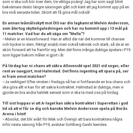
som vi ska och kör över dem, tre viktiga poäng! Jag har som sagt blivit
bekvämare desto längre säsongen gått och känt att jag kommit upp på en
bra nivå senaste tiden. Skönt att få göra mål också!
En annan tvåmålsskytt mot ÖIS var din lagkamrat Melvin Andersson,
som återtog skytteligaledningen och har nu kommit upp i 13 mål på
11 matcher. Vad har du att säga om "Melle"?
–Melvin är en klassforward. Han är alltid där när det kommer till chanser
och trycker in dem. Riktigt snabb men också teknisk och stark, så de är en
skön forward att ha framför sig. Men det finns många duktiga spelare i P19
som ligger bakom målen vi gjort i år.
På lördag har ni chans att säkra Allsvenskt spel 2021 vid seger, eller
rent av oavgjort, mot Halmstad. Det finns ingenting att spara på, ser
ni fram emot matchen?
–Ja verkligen! Efter vinsten i fredags så har vi fortfarande en bra chans och
ska göra allt vi kan för att säkra kontraktet. Halmstad är duktiga, men vi
gjorde en bra andra halvlek senast som vi ska ta med oss på lördag.
Till sist hoppas vi att A-laget kan säkra kontraktet i Superettan i god
tid så att vi får se dig och kanske Melvin Andersson spela på Borås
Arena i höst!
–Absolut, det blir svårt för Mak och Översjö att bara kontraktera några
inför nästa säsong från P19, avslutar Sohlberg Gashi leendes.