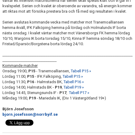
väntar ett intensivt matchschema när serien skall spelas klart och vi går in i
kvalspelet. Serien och kvalet är oberoende av varandra, så energin kommer
att riktas mot att försöka prestera bra och få med sig resultaten i kvalet.
Serien avslutas kommande vecka med matcher mot Tranemoalliansen
hemma ikväll, IFK Falköping hemma på lördag och Holmalunds IF borta
nästa onsdag. I kvalet väntar matcher mot Vänersborgs FK hemma lördag
10/10, Wargöns IK borta torsdag 15/10, Kinna IF hemma söndag 18/10 och
Fristad/Sparsör/Borgstena borta lördag 24/10.
________________________________________________________________________
______________________________
Kommande matcher
Onsdag 19:00,
P15
- Tranemoalliansen,
Tabell P15 »
Lördag 11:00,
P15
- IFK Falköping,
Tabell P15 »
Lördag 11:30,
P16
- Halmstads BK,
Tabell P16 »
Lördag 14:00, Halmstads BK -
P19
,
Tabell P19 »
Lördag 14:45, Stenungsunds IF -
P17
,
Tabell P17 »
Måndag 19:00,
P19
- Mariedals IK, (Div 1 Västergötland 19+)
Björn Josefsson
bjorn.josefsson@norrbyif.se