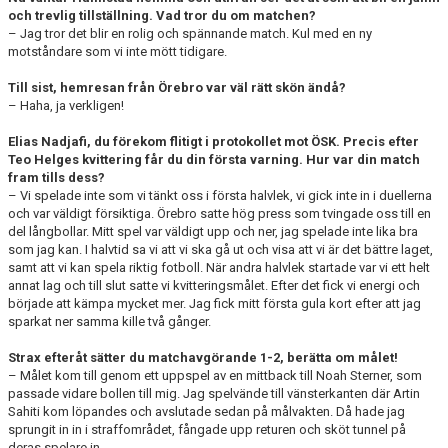
och trevlig tillställning. Vad tror du om matchen?
– Jag tror det blir en rolig och spännande match. Kul med en ny
motståndare som vi inte mött tidigare.
Till sist, hemresan från Örebro var väl rätt skön ändå?
– Haha, ja verkligen!
Elias Nadjafi, du förekom flitigt i protokollet mot ÖSK. Precis efter
Teo Helges kvittering får du din första varning. Hur var din match
fram tills dess?
– Vi spelade inte som vi tänkt oss i första halvlek, vi gick inte in i duellerna
och var väldigt försiktiga. Örebro satte hög press som tvingade oss till en
del långbollar. Mitt spel var väldigt upp och ner, jag spelade inte lika bra
som jag kan. I halvtid sa vi att vi ska gå ut och visa att vi är det bättre laget,
samt att vi kan spela riktig fotboll. När andra halvlek startade var vi ett helt
annat lag och till slut satte vi kvitteringsmålet. Efter det fick vi energi och
började att kämpa mycket mer. Jag fick mitt första gula kort efter att jag
sparkat ner samma kille två gånger.
Strax efteråt sätter du matchavgörande 1-2, berätta om målet!
– Målet kom till genom ett uppspel av en mittback till Noah Sterner, som
passade vidare bollen till mig. Jag spelvände till vänsterkanten där Artin
Sahiti kom löpandes och avslutade sedan på målvakten. Då hade jag
sprungit in in i straffområdet, fångade upp returen och sköt tunnel på
deras spelare in.