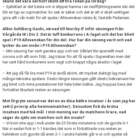
skulle det vara oerhört skönt att fira redan på lördag?
– Självklart är det bästa om vi slipper hamna i en nedflyttningsserie där det
blir en typ av cupmatcher. En sak är säker och det är att vi skall verkligen
göra allt i vår makt för att spela i Allsvenskan nästa år, fastslår Pedersen.
Albin Sohlberg Gashi, värvad till Norrby IF inför säsongen från
Vårgårda IK i Div 2. Det är tuff konkurrens i A-laget och det har blivit
spel i P19 Allsvenskan för din del. Hur har din säsong varit och vad
tycker du om nivån i P19 Allsvenskan?
– Min säsong har varit ganska upp och ner. Såklart lite speciellt med
corona och allt som följt. Jag tränar för att få spela i Superettan men det
har varit hård konkurrens som sagt och knappt några skador i laget.
– Att jag då får lira med P19 är ändå skönt, ett mycket duktigt lag med
många tekniska spelare. Desto längre säsongen gått desto bekvämare har
jag blivit och mina prestationer blir hela tiden bättre. Jag hoppas bara det
fortsätter likadant resten av säsongen.
Mot Örgryte senast var det en av dina bättre insatser i år som jag har
sett (i princip alla hemmamatcher). Dessutom fick du kröna
insatsen med två mål. I min mening var du matchens lirare, vad
säger du själv om matchen och din insats?
– Vi kom inte upp i nivå under de 25 första minuterna och de gjorde 0-1.
När vi sedan fick in 1-1 kändes det som vi förbättrade oss resten av
halvleken och gjorde då även 2-1. I andra halvlek går vi ut och spelar så