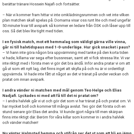
berättar tränare Hossein Najafi och fortsätter.
– När vi kommer fram hittar vi inte omklädningsrummen och vet inte vilken
plan matchen skall spelas på. Domarna visar oss runt lite och med ungefär
50 minuter kvar till avspark så kommer en ledare från ÖSK och låser upp till
oss. Så det blev lite tight med tiden.
I en fysisk match, mot ett hemmalag som väldigt gärna ville vinna,
går ni till halvtidspaus med 1-0-underläge. Hur gick snacket i paus?
– Vi hann inte göra någon bra uppvärmning med tanke på den korta tiden
vi hade, killarna var sega efter bussresan, samt att vi fick stressa lite. Vi var
inte riktigt med i första men vi gör det bra ändå. Inför andra pratar vi om att
gå ut som ett nytt lag, det finns inget att skylla på och nu är vi ordentligt
uppvärmda. Vi hade inte fått ut något av det vi tränat på under veckan och
pratat om innan avspark.
I andra vänder ni matchen med mål genom Teo Helge och Elias
Nadjafi. Lyckades ni med att få till det ni pratat om?
– I andra halvlek går vi ut och gör det som vi har tränat på och pratat om. Vi
har mycket boll och kommer till många avslut. Teo gör det första och en
stund senare gör Elias det andra. Vi kunde gjort några till men skärpan
finns inte riktigt där. Beröm för våra killar som kommer in i andra halvlek
och vänder matchen!
Nu väntar Halmstad hemma och utifrån ser det ut som att bli en jämn