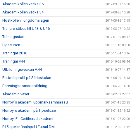
Akademikollen vecka 35
2017-09-01 16:30
Akademikollen vecka 34
2017-08-25 10:28
Höstkollen i ungdomslagen
2017-08-16 17:15
Tränare sökes till U13 & U16
2017-03-07 10:22
Träningsstart
2017-01-09 08:17
Ligacupen
2016-11-18 09:58
Träningar 2016
2016-11-04 13:16
Träningar v44
2016-10-28 08:44
Utbildningsveckan V.44
2016-10-07 14:37
Fotbollsprofil på Särlaskolan
2016-08-09 15:13
Föreningsdomarutbildning
2016-04-26 14:50
Akademin växer
2016-02-01 22:07
Norrby´s akademi uppmärksammas i BT
2016-01-13 23:25
Norrby´s akademi på Tipselit.se
2016-01-12 19:22
Norrby IF - Certifierad akademi
2016-01-07 22:00
P15 spelar finalspel i Futsal DM
2015-12-30 11:12