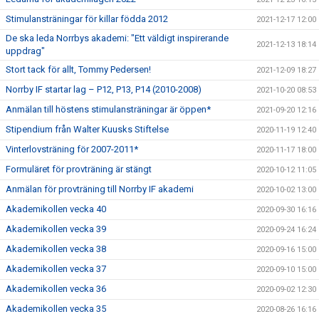
Stimulansträningar för killar födda 2012
2021-12-17 12:00
De ska leda Norrbys akademi: "Ett väldigt inspirerande
2021-12-13 18:14
uppdrag"
Stort tack för allt, Tommy Pedersen!
2021-12-09 18:27
Norrby IF startar lag – P12, P13, P14 (2010-2008)
2021-10-20 08:53
Anmälan till höstens stimulansträningar är öppen*
2021-09-20 12:16
Stipendium från Walter Kuusks Stiftelse
2020-11-19 12:40
Vinterlovsträning för 2007-2011*
2020-11-17 18:00
Formuläret för provträning är stängt
2020-10-12 11:05
Anmälan för provträning till Norrby IF akademi
2020-10-02 13:00
Akademikollen vecka 40
2020-09-30 16:16
Akademikollen vecka 39
2020-09-24 16:24
Akademikollen vecka 38
2020-09-16 15:00
Akademikollen vecka 37
2020-09-10 15:00
Akademikollen vecka 36
2020-09-02 12:30
Akademikollen vecka 35
2020-08-26 16:16