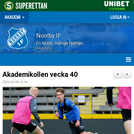
AKADEMI
LOGGA IN
Norrby IF
En klubb, många hjärtan
Akademi
HEM
Akademikollen vecka 40
<
>
2020-09-30 16:16
NYHETER
OM AKADEMIN
DOKUMENT
SKADOR OCH FÖRSÄKRING