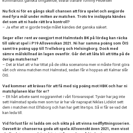
kommandot ganska omgående, svarar tränare Tommy Pedersen
Nu fick ni för en gångs skull chansen att föra spelet och avgjorde
med fyra mål under mitten av matchen. Trots tre insläppta kändes
det som att ni hade rätt bra kontroll?
– Ja efter att vi gjorde tredje målet kändes det ganska säkert.
Seger eller rent av oavgjort mot Halmstads BK på lördag kan räcka
till säkrat spel i P19 Allsvenskan 2021. Ni har samma poäng som ÖIS
samt tre poäng upp till Trelleborg och Helsingborg. Dock med
sämre målskillnad än lagen ovanför. Går det att låta bli att titta på de
övriga matcherna?
– Det är klart att vi har tittat på de olika scenariona men vi måste först göra
vårt och vinna matchen mot Halmstad, sedan får vi hoppas att Kalmar slår
ÖIS.
Vad kommer att krävas för att få med sig poäng mot HBK och har ni
matchplanen klar för er?
– Ett hårt arbete samt noggrannhet i vårt försvarsspel. Tyvärr har jag inte
sett Halmstad spela men som tur är har vår naprapat Niklas Lidslot sett
dem i matchen mot Elfsborg och han har gett lite tips. Så vi får se vad det
kan leda till.
Vid förlust får ni ladda om och sikta på att vinna nedflyttningsserien.
Oavsett är chanserna goda att spela Allsvenskt även 2021, men visst