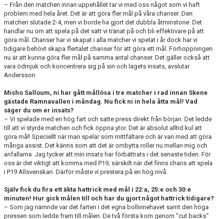
– Från den matchen innan uppehållet tar vi med oss något som vi haft
problem med hela året. Det är att göra fler mål på våra chanser. Den
matchen slutade 2-4, men vi borde ha gjort det dubbla åtminstone. Det
handlar nu om att spela på det sätt vi tränat på och bli effektivare på att
göra mål. Chanser har vi skapat i alla matcher vi spelat i år dock har vi
tidigare behövt skapa flertalet chanser för att göra ett mål. Förhoppningen
nu är att kunna göra fler mål på samma antal chanser. Det gäller också att
vara ödmjuk och koncentrera sig på sin och lagets insats, avslutar
Andersson.
Misho Salloum, ni har gått mållösa i tre matcher i rad innan Skene
gästade Ramnavallen i måndag. Nu fick ni in hela åtta mål! Vad
säger du om er insats?
– Vi spelade med en hög fart och satte press direkt från början. Det ledde
till att vi styrde matchen och fick öppna ytor. Det är absolut alltid kul att
göra mål! Speciellt när man spelar som mittfältare och är van med att göra
många assist. Det känns som att det är ombytta roller nu mellan mig och
anfallarna. Jag tycker att min insats har förbättrats i det senaste tiden. För
oss är det viktigt att komma med P19, särskilt när det finns chans att spela
i P19 Allsvenskan. Därför måste vi prestera på en hög nivå.
Själv fick du fira ett äkta hattrick med mål i 22:a, 25:e och 30:e
minuten! Hur gick målen till och har du gjort något hattrick tidigare?
– Som jag nämnde var det farten i det egna bollinnehavet samt den höga
pressen som ledde fram till målen. De två första kom genom "cut backs"