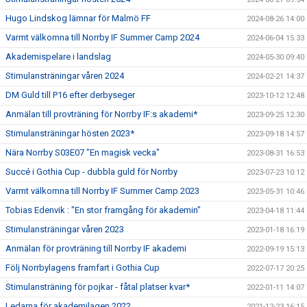
Hugo Lindskog lämnar för Malmö FF
2024-08-26 14:00
Varmt välkomna till Norrby IF Summer Camp 2024
2024-06-04 15:33
Akademispelare i landslag
2024-05-30 09:40
Stimulansträningar våren 2024
2024-02-21 14:37
DM Guld till P16 efter derbyseger
2023-10-12 12:48
Anmälan till provträning för Norrby IF:s akademi*
2023-09-25 12:30
Stimulansträningar hösten 2023*
2023-09-18 14:57
Nära Norrby S03E07 "En magisk vecka"
2023-08-31 16:53
Succé i Gothia Cup - dubbla guld för Norrby
2023-07-23 10:12
Varmt välkomna till Norrby IF Summer Camp 2023
2023-05-31 10:46
Tobias Edenvik : "En stor framgång för akademin"
2023-04-18 11:44
Stimulansträningar våren 2023
2023-01-18 16:19
Anmälan för provträning till Norrby IF akademi
2022-09-19 15:13
Följ Norrbylagens framfart i Gothia Cup
2022-07-17 20:25
Stimulansträning för pojkar - fåtal platser kvar*
2022-01-11 14:07
Ledarna för akademilagen 2022
2021-12-23 16:15