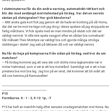
I slutminuterna får du din andra varning, automatiskt rött kort och
blir där med avstängd mot Halmstad på lördag. Var det en nervös
väntan på slutsignalen? Hur gick känslorna?
– Mitt andra gula kort fick jag genom att de hade en kontring på vår hörna,
där det var tre mot tre-läge och jag drog i deras spelare så jag stoppade en
farlig målchans. Vi fick spela med en man mindre på slutet och det var
väldigt nervöst. Vi ville inte spela oavgjort efter en sådan bra comeback!
Vår målvakt Theo McIntyre var väldigt bra och gjorde många otroliga
räddningar i slutet! Jag satt på läktaren då och var väldigt nervös.
Nu får du heja på kompisarna från sidan på lördag, vad tror du om
matchen?
– På lördag kommer jag att vara där och stötta mina lagkamrater när vi
möter Halmstad, som vi vet är ett bra motstånd. Samtidigt vet vi att vi kan
prestera bra mot bra lag. Jag tror på en vinst, det kommer att bli svårt att
slå oss hemma på Ramnavallen!
________________________________________________________________________
______________________________
P15
Formkurva: 0 - 1 - 2, 5-12: 1
p, -7
P15 har haft en matchfri helg efter senaste onsdagsmatchen mot Kinna. Nu