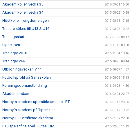
Akademikollen vecka 35
2017-09-01 16:30
Akademikollen vecka 34
2017-08-25 10:28
Höstkollen i ungdomslagen
2017-08-16 17:15
Tränare sökes till U13 & U16
2017-03-07 10:22
Träningsstart
2017-01-09 08:17
Ligacupen
2016-11-18 09:58
Träningar 2016
2016-11-04 13:16
Träningar v44
2016-10-28 08:44
Utbildningsveckan V.44
2016-10-07 14:37
Fotbollsprofil på Särlaskolan
2016-08-09 15:13
Föreningsdomarutbildning
2016-04-26 14:50
Akademin växer
2016-02-01 22:07
Norrby´s akademi uppmärksammas i BT
2016-01-13 23:25
Norrby´s akademi på Tipselit.se
2016-01-12 19:22
Norrby IF - Certifierad akademi
2016-01-07 22:00
P15 spelar finalspel i Futsal DM
2015-12-30 11:12