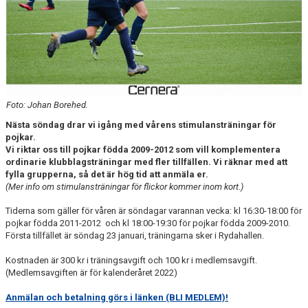
UNICOACH
TABELL P19
TABELL P17
TABELL P16
Foto: Johan Borehed.
TABELL P15
Nästa söndag drar vi igång med vårens stimulansträningar för
pojkar.
Vi riktar oss till pojkar födda 2009-2012 som vill komplementera
TABELLER LIGACUPEN
ordinarie klubblagsträningar med fler tillfällen. Vi räknar med att
fylla grupperna, så det är hög tid att anmäla er.
(Mer info om stimulansträningar för flickor kommer inom kort.)
Tiderna som gäller för våren är söndagar varannan vecka: kl 16:30-18:00 för
pojkar födda 2011-2012 och kl 18:00-19:30 för pojkar födda 2009-2010.
Första tillfället är söndag 23 januari, träningarna sker i Rydahallen.
Kostnaden är 300 kr i träningsavgift och 100 kr i medlemsavgift.
(Medlemsavgiften är för kalenderåret 2022)
Anmälan och betalning görs i länken (BLI MEDLEM)!