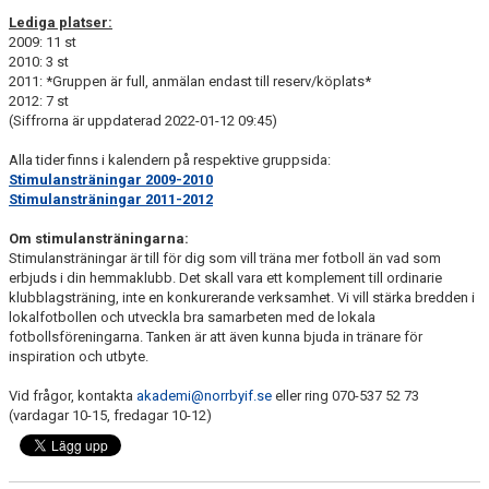
Lediga platser:
2009: 11 st
2010: 3 st
2011: *Gruppen är full, anmälan endast till reserv/köplats*
2012: 7 st
(Siffrorna är uppdaterad 2022-01-12 09:45)
Alla tider finns i kalendern på respektive gruppsida:
Stimulansträningar 2009-2010
Stimulansträningar 2011-2012
Om stimulansträningarna:
Stimulansträningar är till för dig som vill träna mer fotboll än vad som
erbjuds i din hemmaklubb. Det skall vara ett komplement till ordinarie
klubblagsträning, inte en konkurerande verksamhet. Vi vill stärka bredden i
lokalfotbollen och utveckla bra samarbeten med de lokala
fotbollsföreningarna. Tanken är att även kunna bjuda in tränare för
inspiration och utbyte.
Vid frågor, kontakta
akademi@norrbyif.se
eller ring 070-537 52 73
(vardagar 10-15, fredagar 10-12)