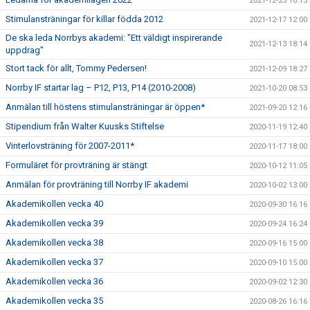
2021-12-23 16:15
Stimulansträningar för killar födda 2012
2021-12-17 12:00
De ska leda Norrbys akademi: "Ett väldigt inspirerande
2021-12-13 18:14
uppdrag"
Stort tack för allt, Tommy Pedersen!
2021-12-09 18:27
Norrby IF startar lag – P12, P13, P14 (2010-2008)
2021-10-20 08:53
Anmälan till höstens stimulansträningar är öppen*
2021-09-20 12:16
Stipendium från Walter Kuusks Stiftelse
2020-11-19 12:40
Vinterlovsträning för 2007-2011*
2020-11-17 18:00
Formuläret för provträning är stängt
2020-10-12 11:05
Anmälan för provträning till Norrby IF akademi
2020-10-02 13:00
Akademikollen vecka 40
2020-09-30 16:16
Akademikollen vecka 39
2020-09-24 16:24
Akademikollen vecka 38
2020-09-16 15:00
Akademikollen vecka 37
2020-09-10 15:00
Akademikollen vecka 36
2020-09-02 12:30
Akademikollen vecka 35
2020-08-26 16:16