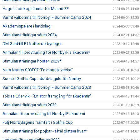
2024-08-27 09:54
Hugo Lindskog lämnar för Malmö FF
2024-08-26 14:00
Varmt välkomna till Norrby IF Summer Camp 2024
2024-06-04 15:33
Akademispelare i landslag
2024-05-30 09:40
Stimulansträningar våren 2024
2024-02-21 14:37
DM Guld till P16 efter derbyseger
2023-10-12 12:48
Anmälan till provträning för Norrby IF:s akademi*
2023-09-25 12:30
Stimulansträningar hösten 2023*
2023-09-18 14:57
Nära Norrby S03E07 "En magisk vecka"
2023-08-31 16:53
Succé i Gothia Cup - dubbla guld för Norrby
2023-07-23 10:12
Varmt välkomna till Norrby IF Summer Camp 2023
2023-05-31 10:46
Tobias Edenvik : "En stor framgång för akademin"
2023-04-18 11:44
Stimulansträningar våren 2023
2023-01-18 16:19
Anmälan för provträning till Norrby IF akademi
2022-09-19 15:13
Följ Norrbylagens framfart i Gothia Cup
2022-07-17 20:25
Stimulansträning för pojkar - fåtal platser kvar*
2022-01-11 14:07
Ledarna för akademilagen 2022