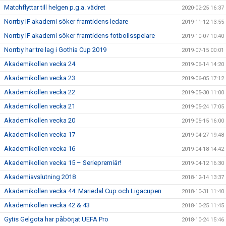
Matchflyttar till helgen p.g.a. vädret
2020-02-25 16:37
Norrby IF akademi söker framtidens ledare
2019-11-12 13:55
Norrby IF akademi söker framtidens fotbollsspelare
2019-10-07 10:40
Norrby har tre lag i Gothia Cup 2019
2019-07-15 00:01
Akademikollen vecka 24
2019-06-14 14:20
Akademikollen vecka 23
2019-06-05 17:12
Akademikollen vecka 22
2019-05-30 11:00
Akademikollen vecka 21
2019-05-24 17:05
Akademikollen vecka 20
2019-05-15 16:00
Akademikollen vecka 17
2019-04-27 19:48
Akademikollen vecka 16
2019-04-18 14:42
Akademikollen vecka 15 – Seriepremiär!
2019-04-12 16:30
Akademiavslutning 2018
2018-12-14 13:37
Akademikollen vecka 44: Mariedal Cup och Ligacupen
2018-10-31 11:40
Akademikollen vecka 42 & 43
2018-10-25 11:45
Gytis Gelgota har påbörjat UEFA Pro
2018-10-24 15:46