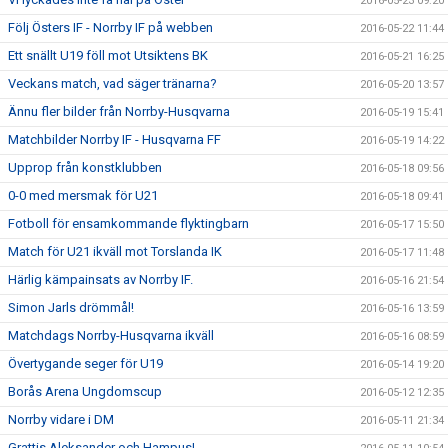
2016-05-23 09:20
Följ Östers IF - Norrby IF på webben
2016-05-22 11:44
Ett snällt U19 föll mot Utsiktens BK
2016-05-21 16:25
Veckans match, vad säger tränarna?
2016-05-20 13:57
Ännu fler bilder från Norrby-Husqvarna
2016-05-19 15:41
Matchbilder Norrby IF - Husqvarna FF
2016-05-19 14:22
Upprop från konstklubben
2016-05-18 09:56
0-0 med mersmak för U21
2016-05-18 09:41
Fotboll för ensamkommande flyktingbarn
2016-05-17 15:50
Match för U21 ikväll mot Torslanda IK
2016-05-17 11:48
Härlig kämpainsats av Norrby IF.
2016-05-16 21:54
Simon Jarls drömmål!
2016-05-16 13:59
Matchdags Norrby-Husqvarna ikväll
2016-05-16 08:59
Övertygande seger för U19
2016-05-14 19:20
Borås Arena Ungdomscup
2016-05-12 12:35
Norrby vidare i DM
2016-05-11 21:34
Grattis Aleksander och Hampus!