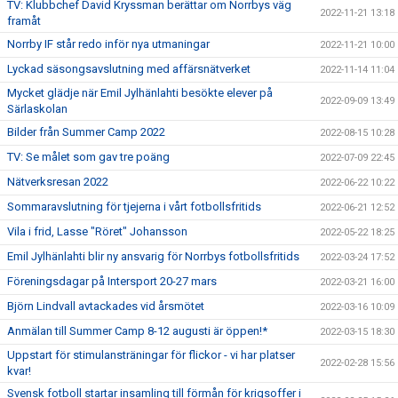
TV: Klubbchef David Kryssman berättar om Norrbys väg
2022-11-21 13:18
framåt
Norrby IF står redo inför nya utmaningar
2022-11-21 10:00
Lyckad säsongsavslutning med affärsnätverket
2022-11-14 11:04
Mycket glädje när Emil Jylhänlahti besökte elever på
2022-09-09 13:49
Särlaskolan
Bilder från Summer Camp 2022
2022-08-15 10:28
TV: Se målet som gav tre poäng
2022-07-09 22:45
Nätverksresan 2022
2022-06-22 10:22
Sommaravslutning för tjejerna i vårt fotbollsfritids
2022-06-21 12:52
Vila i frid, Lasse "Röret" Johansson
2022-05-22 18:25
Emil Jylhänlahti blir ny ansvarig för Norrbys fotbollsfritids
2022-03-24 17:52
Föreningsdagar på Intersport 20-27 mars
2022-03-21 16:00
Björn Lindvall avtackades vid årsmötet
2022-03-16 10:09
Anmälan till Summer Camp 8-12 augusti är öppen!*
2022-03-15 18:30
Uppstart för stimulansträningar för flickor - vi har platser
2022-02-28 15:56
kvar!
Svensk fotboll startar insamling till förmån för krigsoffer i