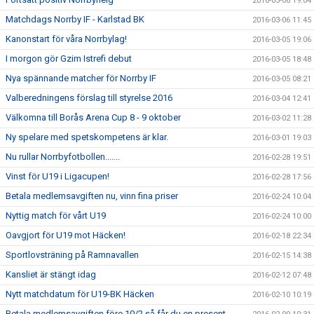
2016-03-06 19:04
Matchdags Norrby IF - Karlstad BK
2016-03-06 11:45
Kanonstart för våra Norrbylag!
2016-03-05 19:06
I morgon gör Gzim Istrefi debut
2016-03-05 18:48
Nya spännande matcher för Norrby IF
2016-03-05 08:21
Valberedningens förslag till styrelse 2016
2016-03-04 12:41
Välkomna till Borås Arena Cup 8 - 9 oktober
2016-03-02 11:28
Ny spelare med spetskompetens är klar.
2016-03-01 19:03
Nu rullar Norrbyfotbollen.......
2016-02-28 19:51
Vinst för U19 i Ligacupen!
2016-02-28 17:56
Betala medlemsavgiften nu, vinn fina priser
2016-02-24 10:04
Nyttig match för vårt U19
2016-02-24 10:00
Oavgjort för U19 mot Häcken!
2016-02-18 22:34
Sportlovsträning på Ramnavallen
2016-02-15 14:38
Kansliet är stängt idag
2016-02-12 07:48
Nytt matchdatum för U19-BK Häcken
2016-02-10 10:19
Betala medlemsavgiften före 10/2 så får du en present