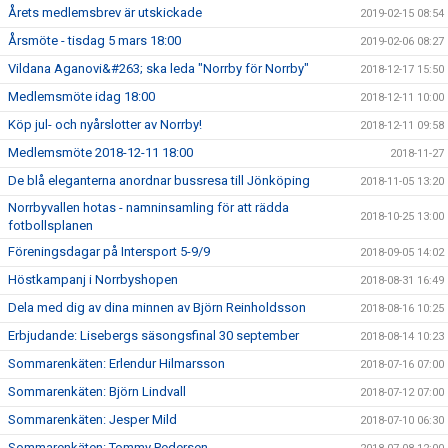
Årets medlemsbrev är utskickade
2019-02-15 08:54
Årsmöte - tisdag 5 mars 18:00
2019-02-06 08:27
Vildana Aganovi&#263; ska leda "Norrby för Norrby"
2018-12-17 15:50
Medlemsmöte idag 18:00
2018-12-11 10:00
Köp jul- och nyårslotter av Norrby!
2018-12-11 09:58
Medlemsmöte 2018-12-11 18:00
2018-11-27
De blå eleganterna anordnar bussresa till Jönköping
2018-11-05 13:20
Norrbyvallen hotas - namninsamling för att rädda
2018-10-25 13:00
fotbollsplanen
Föreningsdagar på Intersport 5-9/9
2018-09-05 14:02
Höstkampanj i Norrbyshopen
2018-08-31 16:49
Dela med dig av dina minnen av Björn Reinholdsson
2018-08-16 10:25
Erbjudande: Lisebergs säsongsfinal 30 september
2018-08-14 10:23
Sommarenkäten: Erlendur Hilmarsson
2018-07-16 07:00
Sommarenkäten: Björn Lindvall
2018-07-12 07:00
Sommarenkäten: Jesper Mild
2018-07-10 06:30
Sommarenkäten: Tommy Pedersen