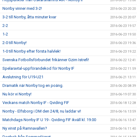
2016-06-27 15:06
Norrby vinner med 3-2!
2016-06-23 20:20
3-2 till Norrby, åtta minuter kvar
2016-06-23 20:07
2-2
2016-06-23 19:57
1-2
2016-06-23 19:50
2-0 till Norrby!
2016-06-23 19:36
1-0 till Norrby efter första halvlek!
2016-06-23 19:22
Svenska Fotbollsförbundet frikänner Gzim Istrefi!
2016-06-22 12:41
Spelaravtal-uppförandekod för Norrby IF
2016-06-22 11:59
Avslutning för U19-U21
2016-06-21 13:11
Dramatik när Norrby tog en poäng.
2016-06-20 08:39
Nu kör vi Norrby!
2016-06-19 07:30
Veckans match Norrby IF - Qviding FIF
2016-06-18 12:28
Norrby - Elfsborg i DM den 24/8, nu laddar vi!
2016-06-16 13:59
Matchdags Norrby IF U 19 - Qviding FIF ikväll kl. 19.00
2016-06-16 13:47
Ny vinst på Ramnavallen?
2016-06-16 11:40
Dagbok från Sommarlägret