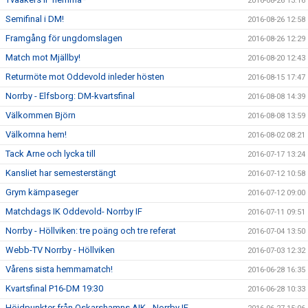
2016-08-26 13:16
Semifinal i DM!
2016-08-26 12:58
Framgång för ungdomslagen
2016-08-26 12:29
Match mot Mjällby!
2016-08-20 12:43
Returmöte mot Oddevold inleder hösten
2016-08-15 17:47
Norrby - Elfsborg: DM-kvartsfinal
2016-08-08 14:39
Välkommen Björn
2016-08-08 13:59
Välkomna hem!
2016-08-02 08:21
Tack Arne och lycka till
2016-07-17 13:24
Kansliet har semesterstängt
2016-07-12 10:58
Grym kämpaseger
2016-07-12 09:00
Matchdags IK Oddevold- Norrby IF
2016-07-11 09:51
Norrby - Höllviken: tre poäng och tre referat
2016-07-04 13:50
Webb-TV Norrby - Höllviken
2016-07-03 12:32
Vårens sista hemmamatch!
2016-06-28 16:35
Kvartsfinal P16-DM 19:30
2016-06-28 10:33
Höjdpunkter från Oskarshamns AIK - Norrby IF