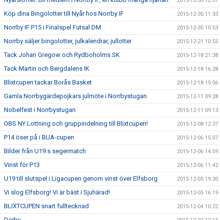
2015-12-30 12:07
Köp dina Bingolotter till Nyår hos Norrby IF
2015-12-30 11:33
Norrby IF P15 i Finalspel Futsal DM
2015-12-30 10:53
Norrby säljer bingolotter, julkalendrar, jullotter
2015-12-21 10:55
Tack Johan Gregow och Rydboholms SK
2015-12-18 21:38
Tack Martin och Bergdalens IK
2015-12-18 16:28
Blixtcupen tackar Borås Basket
2015-12-18 15:06
Gamla Norrbygärdepojkars julmöte i Norrbystugan
2015-12-11 09:28
Nobelfest i Norrbystugan
2015-12-11 09:13
OBS NY Lottning och gruppindelning till Blixtcupen!
2015-12-08 12:37
P14 öser på i BUA-cupen
2015-12-06 15:07
Bilder från U19:s segermatch
2015-12-06 14:59
Vinst för P13
2015-12-06 11:42
U19 till slutspel i Ligacupen genom vinst över Elfsborg
2015-12-05 19:30
Vi slog Elfsborg! Vi är bäst i Sjuhärad!
2015-12-05 16:19
BLIXTCUPEN snart fulltecknad
2015-12-04 10:22
Derby