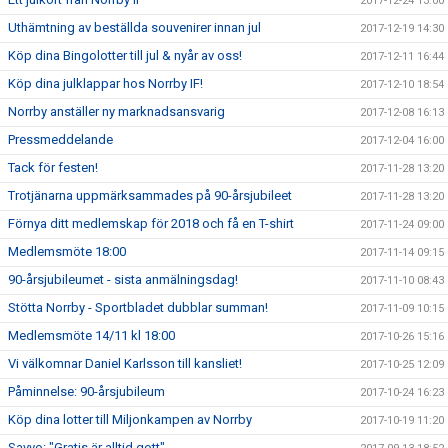
2017-12-24 13:00
Uthämtning av beställda souvenirer innan jul
2017-12-19 14:30
Köp dina Bingolotter till jul & nyår av oss!
2017-12-11 16:44
Köp dina julklappar hos Norrby IF!
2017-12-10 18:54
Norrby anställer ny marknadsansvarig
2017-12-08 16:13
Pressmeddelande
2017-12-04 16:00
Tack för festen!
2017-11-28 13:20
Trotjänarna uppmärksammades på 90-årsjubileet
2017-11-28 13:20
Förnya ditt medlemskap för 2018 och få en T-shirt
2017-11-24 09:00
Medlemsmöte 18:00
2017-11-14 09:15
90-årsjubileumet - sista anmälningsdag!
2017-11-10 08:43
Stötta Norrby - Sportbladet dubblar summan!
2017-11-09 10:15
Medlemsmöte 14/11 kl 18:00
2017-10-26 15:16
Vi välkomnar Daniel Karlsson till kansliet!
2017-10-25 12:09
Påminnelse: 90-årsjubileum
2017-10-24 16:23
Köp dina lotter till Miljonkampen av Norrby
2017-10-19 11:20
Savvo: "Gratis är alltid gott"