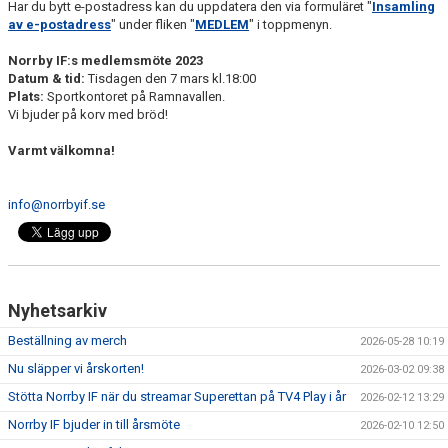
Har du bytt e-postadress kan du uppdatera den via formuläret "
Insamling
av e-postadress
" under fliken "
MEDLEM
" i toppmenyn.
Norrby IF:s medlemsmöte 2023
Datum & tid:
Tisdagen den 7 mars kl.18:00
Plats:
Sportkontoret på Ramnavallen.
Vi bjuder på korv med bröd!
Varmt välkomna!
info@norrbyif.se
Nyhetsarkiv
Beställning av merch
2026-05-28 10:19
Nu släpper vi årskorten!
2026-03-02 09:38
Stötta Norrby IF när du streamar Superettan på TV4 Play i år
2026-02-12 13:29
Norrby IF bjuder in till årsmöte
2026-02-10 12:50