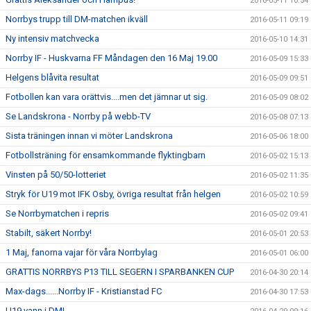
2016-05-11 10:54
Norrbys trupp till DM-matchen ikväll
2016-05-11 09:19
Ny intensiv matchvecka
2016-05-10 14:31
Norrby IF - Huskvarna FF Måndagen den 16 Maj 19.00
2016-05-09 15:33
Helgens blåvita resultat
2016-05-09 09:51
Fotbollen kan vara orättvis....men det jämnar ut sig.
2016-05-09 08:02
Se Landskrona - Norrby på webb-TV
2016-05-08 07:13
Sista träningen innan vi möter Landskrona
2016-05-06 18:00
Fotbollsträning för ensamkommande flyktingbarn
2016-05-02 15:13
Vinsten på 50/50-lotteriet
2016-05-02 11:35
Stryk för U19 mot IFK Osby, övriga resultat från helgen
2016-05-02 10:59
Se Norrbymatchen i repris
2016-05-02 09:41
Stabilt, säkert Norrby!
2016-05-01 20:53
1 Maj, fanorna vajar för våra Norrbylag
2016-05-01 06:00
GRATTIS NORRBYS P13 TILL SEGERN I SPARBANKEN CUP
2016-04-30 20:14
Max-dags......Norrby IF - Kristianstad FC
2016-04-30 17:53
U19 vann i DM!