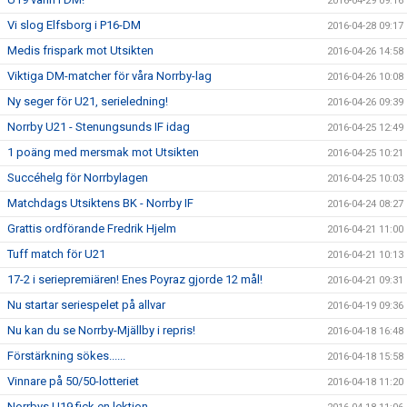
2016-04-29 09:16
Vi slog Elfsborg i P16-DM
2016-04-28 09:17
Medis frispark mot Utsikten
2016-04-26 14:58
Viktiga DM-matcher för våra Norrby-lag
2016-04-26 10:08
Ny seger för U21, serieledning!
2016-04-26 09:39
Norrby U21 - Stenungsunds IF idag
2016-04-25 12:49
1 poäng med mersmak mot Utsikten
2016-04-25 10:21
Succéhelg för Norrbylagen
2016-04-25 10:03
Matchdags Utsiktens BK - Norrby IF
2016-04-24 08:27
Grattis ordförande Fredrik Hjelm
2016-04-21 11:00
Tuff match för U21
2016-04-21 10:13
17-2 i seriepremiären! Enes Poyraz gjorde 12 mål!
2016-04-21 09:31
Nu startar seriespelet på allvar
2016-04-19 09:36
Nu kan du se Norrby-Mjällby i repris!
2016-04-18 16:48
Förstärkning sökes......
2016-04-18 15:58
Vinnare på 50/50-lotteriet
2016-04-18 11:20
Norrbys U19 fick en lektion