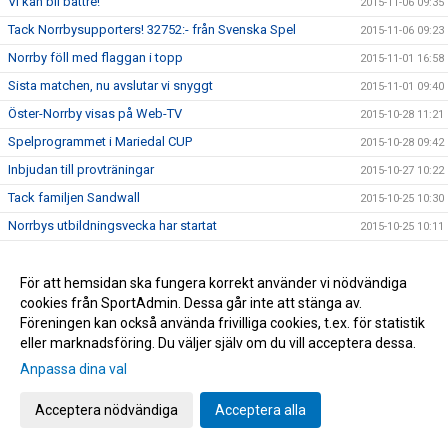
Vi kan bli bättre!
2015-11-06 09:35
Tack Norrbysupporters! 32752:- från Svenska Spel
2015-11-06 09:23
Norrby föll med flaggan i topp
2015-11-01 16:58
Sista matchen, nu avslutar vi snyggt
2015-11-01 09:40
Öster-Norrby visas på Web-TV
2015-10-28 11:21
Spelprogrammet i Mariedal CUP
2015-10-28 09:42
Inbjudan till provträningar
2015-10-27 10:22
Tack familjen Sandwall
2015-10-25 10:30
Norrbys utbildningsvecka har startat
2015-10-25 10:11
God morgon Norrbyiter och fotbollsälskare
2015-10-25 07:32
Vi har klarat nytt kontrakt!
För att hemsidan ska fungera korrekt använder vi nödvändiga
2015-10-24 17:56
cookies från SportAdmin. Dessa går inte att stänga av.
Årets viktigaste match
2015-10-23 19:10
Föreningen kan också använda frivilliga cookies, t.ex. för statistik
Norrbys P15 spelar DM/SM-kval i Futsal
2015-10-23 10:20
eller marknadsföring. Du väljer själv om du vill acceptera dessa.
Nu gäller det! Vinna eller försvinna!
2015-10-22 09:40
Anpassa dina val
Grattis Raymond Fridén
2015-10-20 14:24
Acceptera nödvändiga
Acceptera alla
Norrby orkade inte
2015-10-17 16:45