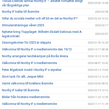
Tobias Edenvik lämnar Norrby IF – arbetet fortsätter enligt
2025-03-06 16:48
vår långsiktiga plan
Norrby IF kallar till årsmöte
2025-02-28
Gillar du sociala medier och vill bli en del av Norrby IF?
2025-02-24 16:52
Stimulansträningar våren 2025
2025-02-17
Nyheter kring Truppläget: Wilhelm Ekdahl belönas med A-
2025-02-07
lagskontrakt
Säsongskorten för 2025 är släppta
2025-01-30 16:20
Välkomna till Norrby IF:s medlemsmöte den 19/12
2024-12-17 08:28
Norrby arrangerar landskamper på Borås Arena
2024-10-15 10:30
Välkomna till Norrby IF:s medlemsmöte
2024-08-07 10:42
Peter Algebäck invald i Norrby IF:s styrelse
2024-03-12 19:00
Stort tack för allt, Jesper Mild
2024-03-12 15:24
Varmt välkomna till kvällens årsmöte
2024-03-05 08:55
Norrby IF kallar till årsmöte
2024-02-15 10:16
Bilder från höstens medlemsmöte
2023-11-22 12:39
Välkomna till Norrby IF:s medlemsmöte
2023-11-17 11:29