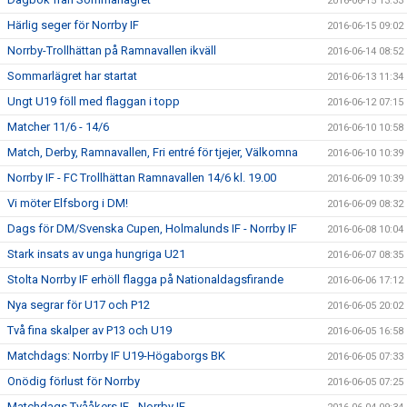
2016-06-15 13:33
Härlig seger för Norrby IF
2016-06-15 09:02
Norrby-Trollhättan på Ramnavallen ikväll
2016-06-14 08:52
Sommarlägret har startat
2016-06-13 11:34
Ungt U19 föll med flaggan i topp
2016-06-12 07:15
Matcher 11/6 - 14/6
2016-06-10 10:58
Match, Derby, Ramnavallen, Fri entré för tjejer, Välkomna
2016-06-10 10:39
Norrby IF - FC Trollhättan Ramnavallen 14/6 kl. 19.00
2016-06-09 10:39
Vi möter Elfsborg i DM!
2016-06-09 08:32
Dags för DM/Svenska Cupen, Holmalunds IF - Norrby IF
2016-06-08 10:04
Stark insats av unga hungriga U21
2016-06-07 08:35
Stolta Norrby IF erhöll flagga på Nationaldagsfirande
2016-06-06 17:12
Nya segrar för U17 och P12
2016-06-05 20:02
Två fina skalper av P13 och U19
2016-06-05 16:58
Matchdags: Norrby IF U19-Högaborgs BK
2016-06-05 07:33
Onödig förlust för Norrby
2016-06-05 07:25
Matchdags Tvååkers IF - Norrby IF