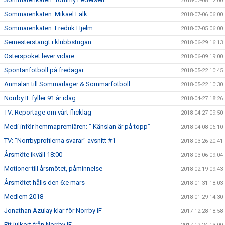
2018-07-08 12:00
Sommarenkäten: Mikael Falk
2018-07-06 06:00
Sommarenkäten: Fredrik Hjelm
2018-07-05 06:00
Semesterstängt i klubbstugan
2018-06-29 16:13
Österspöket lever vidare
2018-06-09 19:00
Spontanfotboll på fredagar
2018-05-22 10:45
Anmälan till Sommarläger & Sommarfotboll
2018-05-22 10:30
Norrby IF fyller 91 år idag
2018-04-27 18:26
TV: Reportage om vårt flicklag
2018-04-27 09:50
Medi inför hemmapremiären: ” Känslan är på topp”
2018-04-08 06:10
TV: "Norrbyprofilerna svarar" avsnitt #1
2018-03-26 20:41
Årsmöte ikväll 18:00
2018-03-06 09:04
Motioner till årsmötet, påminnelse
2018-02-19 09:43
Årsmötet hålls den 6:e mars
2018-01-31 18:03
Medlem 2018
2018-01-29 14:30
Jonathan Azulay klar för Norrby IF
2017-12-28 18:58
Ett julkort från Norrby IF