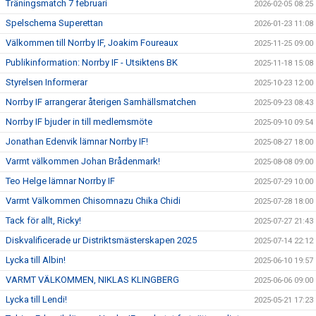
Träningsmatch 7 februari
2026-02-05 08:25
Spelschema Superettan
2026-01-23 11:08
Välkommen till Norrby IF, Joakim Foureaux
2025-11-25 09:00
Publikinformation: Norrby IF - Utsiktens BK
2025-11-18 15:08
Styrelsen Informerar
2025-10-23 12:00
Norrby IF arrangerar återigen Samhällsmatchen
2025-09-23 08:43
Norrby IF bjuder in till medlemsmöte
2025-09-10 09:54
Jonathan Edenvik lämnar Norrby IF!
2025-08-27 18:00
Varmt välkommen Johan Brådenmark!
2025-08-08 09:00
Teo Helge lämnar Norrby IF
2025-07-29 10:00
Varmt Välkommen Chisomnazu Chika Chidi
2025-07-28 18:00
Tack för allt, Ricky!
2025-07-27 21:43
Diskvalificerade ur Distriktsmästerskapen 2025
2025-07-14 22:12
Lycka till Albin!
2025-06-10 19:57
VARMT VÄLKOMMEN, NIKLAS KLINGBERG
2025-06-06 09:00
Lycka till Lendi!
2025-05-21 17:23