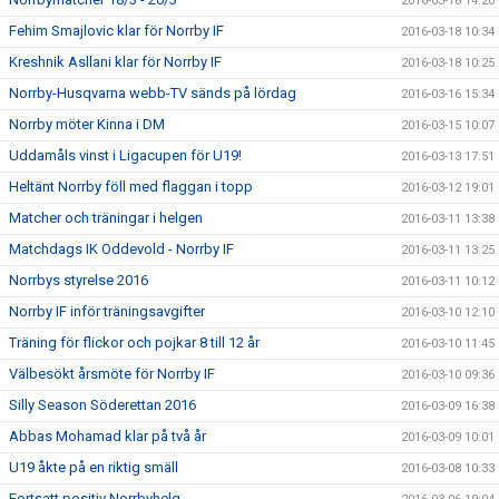
2016-03-18 14:20
Fehim Smajlovic klar för Norrby IF
2016-03-18 10:34
Kreshnik Asllani klar för Norrby IF
2016-03-18 10:25
Norrby-Husqvarna webb-TV sänds på lördag
2016-03-16 15:34
Norrby möter Kinna i DM
2016-03-15 10:07
Uddamåls vinst i Ligacupen för U19!
2016-03-13 17:51
Heltänt Norrby föll med flaggan i topp
2016-03-12 19:01
Matcher och träningar i helgen
2016-03-11 13:38
Matchdags IK Oddevold - Norrby IF
2016-03-11 13:25
Norrbys styrelse 2016
2016-03-11 10:12
Norrby IF inför träningsavgifter
2016-03-10 12:10
Träning för flickor och pojkar 8 till 12 år
2016-03-10 11:45
Välbesökt årsmöte för Norrby IF
2016-03-10 09:36
Silly Season Söderettan 2016
2016-03-09 16:38
Abbas Mohamad klar på två år
2016-03-09 10:01
U19 åkte på en riktig smäll
2016-03-08 10:33
Fortsatt positiv Norrbyhelg