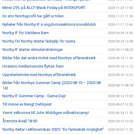
Minst 25% på ALLT! Black Friday på INTERSPORT
2020-11-23 17:00
En stor Norrbyprofil har gått ur tiden
2020-11-21 11:30
Nyheter från Norrby IF:s ungdomssektions konstklubb
2020-11-17 13:46
Norrby IF för Världens Barn
2020-09-28 14:00
Norrby för Norrby startar läxhjälp för vuxna
2020-09-24 12:48
Norrby IF startar stimulansträningar
2020-09-17 08:30
Bilder från det andra mötet med Norrbys affärsnätverk
2020-09-10 11:50
Höstens medlemsmöte flyttas fram
2020-09-10 11:10
Uppstartsmöte med Norrbys affärsnätverk
2020-08-20 12:52
Bilder från Norrbys Summer Camp (2020-08-10 – 2020-08-
2020-08-15 08:18
14)
Norrby IF Summer Camp - Game Day!
2020-08-14 19:25
Till minne av Bengt Dahlqvist
2020-08-07 12:20
Varmt välkomna till John Alvbåges målvaktscamp!
2020-06-24 11:33
Årsmöte ikväll 18:00
2020-03-10 10:20
Norrby deltar i eAllsvenskan 2020: "En fantastisk möjlighet"
2020-03-05 11:32