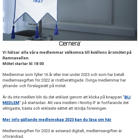
MATCHER
NÄRA NORRBY
VÄRDEGRUND
Vi hälsar alla våra medlemmar välkomna till kvällens årsmötet på
Ramnavallen.
Mötet startar kl.18:00
Medlemmar som fyller 16 år eller mer under 2023 och som har betalt
medlemsavgiften för 2022 är röstberättigade. Övriga medlemmar har
yttrande- och förslagsrätt på mötet.
Är du inte medlem blir du det enklast genom att klicka på knappen "
BLI
MEDLEM
" på startsidan. Att vara medlem i Norrby IF är fortfarande det
viktigaste, bästa och enklaste sättet att stödja föreningen.
Mer info gällande medlemskap 2023 kan du läsa om här
Medlemsavgiften för 2023 är aviserad digitalt, medlemsavgiften är
oförändrad.