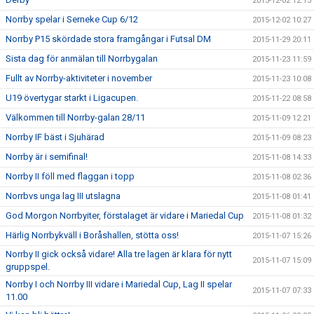
2015-12-02 12:15
Norrby spelar i Serneke Cup 6/12
2015-12-02 10:27
Norrby P15 skördade stora framgångar i Futsal DM
2015-11-29 20:11
Sista dag för anmälan till Norrbygalan
2015-11-23 11:59
Fullt av Norrby-aktiviteter i november
2015-11-23 10:08
U19 övertygar starkt i Ligacupen.
2015-11-22 08:58
Välkommen till Norrby-galan 28/11
2015-11-09 12:21
Norrby IF bäst i Sjuhärad
2015-11-09 08:23
Norrby är i semifinal!
2015-11-08 14:33
Norrby II föll med flaggan i topp
2015-11-08 02:36
Norrbvs unga lag III utslagna
2015-11-08 01:41
God Morgon Norrbyiter, förstalaget är vidare i Mariedal Cup
2015-11-08 01:32
Härlig Norrbykväll i Boråshallen, stötta oss!
2015-11-07 15:26
Norrby II gick också vidare! Alla tre lagen är klara för nytt
2015-11-07 15:09
gruppspel.
Norrby I och Norrby III vidare i Mariedal Cup, Lag II spelar
2015-11-07 07:33
11.00