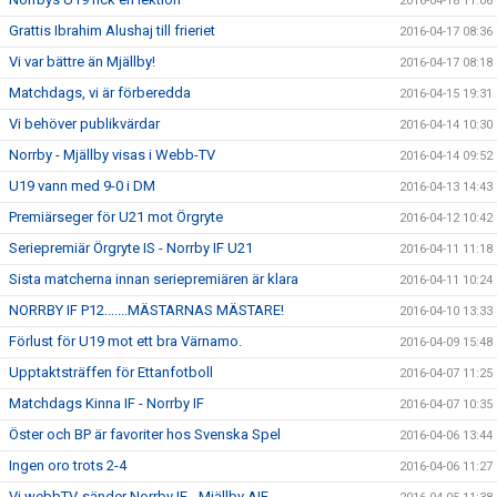
2016-04-18 11:06
Grattis Ibrahim Alushaj till frieriet
2016-04-17 08:36
Vi var bättre än Mjällby!
2016-04-17 08:18
Matchdags, vi är förberedda
2016-04-15 19:31
Vi behöver publikvärdar
2016-04-14 10:30
Norrby - Mjällby visas i Webb-TV
2016-04-14 09:52
U19 vann med 9-0 i DM
2016-04-13 14:43
Premiärseger för U21 mot Örgryte
2016-04-12 10:42
Seriepremiär Örgryte IS - Norrby IF U21
2016-04-11 11:18
Sista matcherna innan seriepremiären är klara
2016-04-11 10:24
NORRBY IF P12.......MÄSTARNAS MÄSTARE!
2016-04-10 13:33
Förlust för U19 mot ett bra Värnamo.
2016-04-09 15:48
Upptaktsträffen för Ettanfotboll
2016-04-07 11:25
Matchdags Kinna IF - Norrby IF
2016-04-07 10:35
Öster och BP är favoriter hos Svenska Spel
2016-04-06 13:44
Ingen oro trots 2-4
2016-04-06 11:27
Vi webbTV-sänder Norrby IF - Mjällby AIF