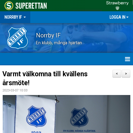
NORRBY IF
LOGGA IN
Norrby IF
En klubb, många hjärtan
HEM
Varmt välkomna till kvällens
<
>
årsmöte!
NYHETER
2023-03-07 10:03
FÖRENINGEN
KALENDER
VÅRA LAG