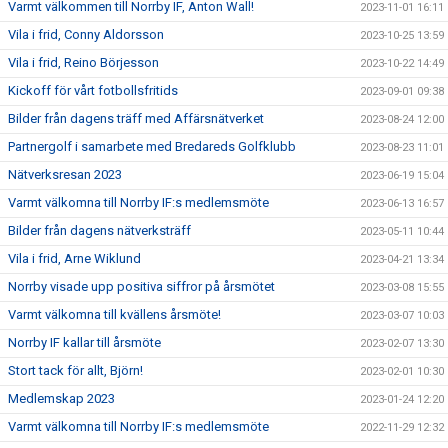
Varmt välkommen till Norrby IF, Anton Wall!
2023-11-01 16:11
Vila i frid, Conny Aldorsson
2023-10-25 13:59
Vila i frid, Reino Börjesson
2023-10-22 14:49
Kickoff för vårt fotbollsfritids
2023-09-01 09:38
Bilder från dagens träff med Affärsnätverket
2023-08-24 12:00
Partnergolf i samarbete med Bredareds Golfklubb
2023-08-23 11:01
Nätverksresan 2023
2023-06-19 15:04
Varmt välkomna till Norrby IF:s medlemsmöte
2023-06-13 16:57
Bilder från dagens nätverksträff
2023-05-11 10:44
Vila i frid, Arne Wiklund
2023-04-21 13:34
Norrby visade upp positiva siffror på årsmötet
2023-03-08 15:55
Varmt välkomna till kvällens årsmöte!
2023-03-07 10:03
Norrby IF kallar till årsmöte
2023-02-07 13:30
Stort tack för allt, Björn!
2023-02-01 10:30
Medlemskap 2023
2023-01-24 12:20
Varmt välkomna till Norrby IF:s medlemsmöte
2022-11-29 12:32