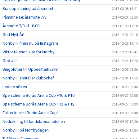
2017-04-12 16:38
Bra uppslutning på årsmötet
2017-03-08 15:21
Påminnelse: årsmöte 7/3
2017-02-21 08:55
Årsmöte 7/3 kl 18:00
2017-01-30 12:10
Gott Nytt År!
2016-12-31 20:15
Norrby IF finns nu på Instagram
2016-12-29 19:14
Viktor Nilsson klar för Norrby
2016-12-28 16:41
God Jul!
2016-12-24 15:23
Bingolotter till Uppesittarkvällen
2016-12-09 08:36
Norrby IF anställer klubbchef
2016-12-01 17:55
Ledare sökes
2016-10-23 09:46
Spelschema Borås Arena Cup F10 & P10
2016-09-27 20:05
Spelschema Borås Arena Cup F12 & P12
2016-09-27 09:23
Fulltecknat* i Borås Arena Cup!
2016-09-09 08:40
Nedräkning till landskronamatchen
2016-09-07 12:26
Norrby IF på Norrbydagen
2016-08-27 17:24
Tvååkers IF hemma*