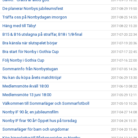
2017-09-13 18:52
De planerar Norrbys jubileumsfest
2017-08-29 19:50
Träffa oss på Norrbydagen imorgon
2017-08-25 14:55
Häng med till Täby!
2017-08-22 15:20
B15 & B16 utslagna på straffar, B18 i 1/8-final
2017-07-20 22:34
Bra känsla när slutspelet börjar
2017-07-19 20:36
Bra start för Norrby i Gothia Cup
2017-07-17 22:45
Följ Norrby i Gothia Cup
2017-07-16 22:00
Sommarinfo från Norrbystugan
2017-07-05 14:26
Nu kan du köpa årets matchtröja!
2017-06-29 13:30
Medlemsmöte ikväll 18:00
2017-06-13 08:22
Medlemsmöte 13 juni 18:00
2017-05-29 12:11
Välkommen till Sommarläger och Sommarfotboll
2017-05-10 10:26
Norrby IF 90 år, en jubileumsfilm
2017-04-27 14:08
Norrby IF firar 90 år! Öppet hus på torsdag
2017-04-24 15:31
Sommarläger för barn och ungdomar
2017-04-20 15:46
Köp bingolotter till Påskspecialen av Norrby