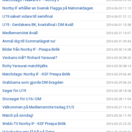
2016-06-04 09:34
Norrby IF erhåller en Svensk Flagga på Nationaldagen.
2016-06-03 11:13
U19 säkert vidare till semifinal
2016-06-01 21:12
U19 - Gerdskens BK, kvartsfinal i DM ikväll
2016-06-01 10:38
Medlemsmötet ikväll
2016-05-31 10:07
Anmäl dig till Sommarlägret nu!
2016-05-31 09:44
Bilder från Norrby IF - Prespa Birlik
2016-05-30 14:28
Veckans mål? Richard Yarsuvat?
2016-05-30 08:20
Richy Yarsuvat matchhjälte.
2016-05-30 08:14
Matchdags: Norrby IF - KSF Prespa Birlik
2016-05-29 06:40
Grabbarna som gjorde DM-bragden
2016-05-29 06:24
Seger för U19
2016-05-28 18:28
Storseger för U16 i DM
2016-05-28 17:04
Välkommen på Medlemsmöte tisdag 31/5
2016-05-27 14:14
Match på söndag!
2016-05-26 11:39
Webb-TV Norrby IF - KSF Prespa Birlik
2016-05-25 22:25
Vi lyckades inte få hål på Öster