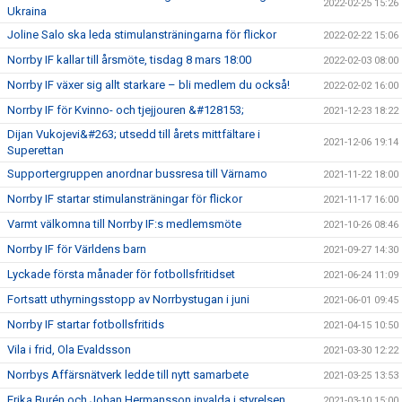
2022-02-25 15:26
Ukraina
Joline Salo ska leda stimulansträningarna för flickor
2022-02-22 15:06
Norrby IF kallar till årsmöte, tisdag 8 mars 18:00
2022-02-03 08:00
Norrby IF växer sig allt starkare – bli medlem du också!
2022-02-02 16:00
Norrby IF för Kvinno- och tjejjouren &#128153;
2021-12-23 18:22
Dijan Vukojevi&#263; utsedd till årets mittfältare i
2021-12-06 19:14
Superettan
Supportergruppen anordnar bussresa till Värnamo
2021-11-22 18:00
Norrby IF startar stimulansträningar för flickor
2021-11-17 16:00
Varmt välkomna till Norrby IF:s medlemsmöte
2021-10-26 08:46
Norrby IF för Världens barn
2021-09-27 14:30
Lyckade första månader för fotbollsfritidset
2021-06-24 11:09
Fortsatt uthyrningsstopp av Norrbystugan i juni
2021-06-01 09:45
Norrby IF startar fotbollsfritids
2021-04-15 10:50
Vila i frid, Ola Evaldsson
2021-03-30 12:22
Norrbys Affärsnätverk ledde till nytt samarbete
2021-03-25 13:53
Erika Burén och Johan Hermansson invalda i styrelsen
2021-03-10 15:00