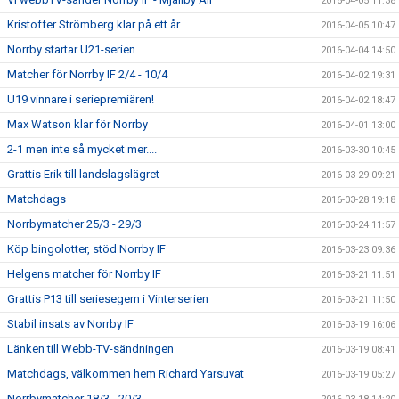
2016-04-05 11:38
Kristoffer Strömberg klar på ett år
2016-04-05 10:47
Norrby startar U21-serien
2016-04-04 14:50
Matcher för Norrby IF 2/4 - 10/4
2016-04-02 19:31
U19 vinnare i seriepremiären!
2016-04-02 18:47
Max Watson klar för Norrby
2016-04-01 13:00
2-1 men inte så mycket mer....
2016-03-30 10:45
Grattis Erik till landslagslägret
2016-03-29 09:21
Matchdags
2016-03-28 19:18
Norrbymatcher 25/3 - 29/3
2016-03-24 11:57
Köp bingolotter, stöd Norrby IF
2016-03-23 09:36
Helgens matcher för Norrby IF
2016-03-21 11:51
Grattis P13 till seriesegern i Vinterserien
2016-03-21 11:50
Stabil insats av Norrby IF
2016-03-19 16:06
Länken till Webb-TV-sändningen
2016-03-19 08:41
Matchdags, välkommen hem Richard Yarsuvat
2016-03-19 05:27
Norrbymatcher 18/3 - 20/3