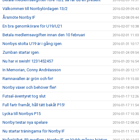
2016-02-09 10:31
Välkommen till Norrbylördagen 13/2
2016-02-09 09:43
Årsmöte Norrby IF
2016-02-08 09:44
En bra genomkörare för U19/U21
2016-02-07 10:38
Betala medlemsavgiften innan den 10 februari
2016-02-01 11:03
Norrbys stolta U19 är i gång igen.
2016-01-31 10:17
Zumban startar igen.
2016-01-24 09:54
Nu har vi swish! 1231452457
2016-01-20 16:54
In Memorian, Conny Andréasson
2016-01-20 12:17
Ramnavallen är grön och fin!
2016-01-19 15:00
Norrby växer och behöver fler!
2016-01-18 09:09
Futsal-äventyret tog slut
2016-01-17 12:26
Full fartr framåt, håll tätt bakåt P15!
2016-01-17 11:54
Lycka till Norrbys P15
2016-01-17 10:30
Norrby testar nya spelare
2016-01-12 08:42
Nu startar träningarna för Norrby IF
2016-01-11 11:43
Nyårslöftet: Bli medlem i Norrby IF, en klubb många hjärtan