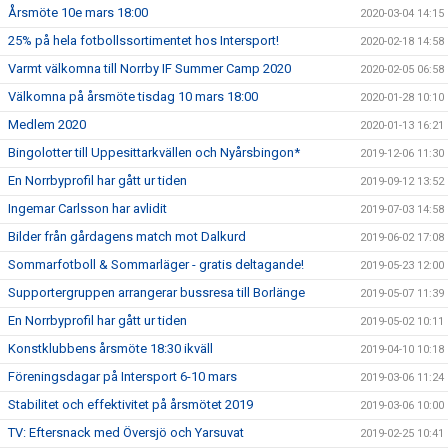
Årsmöte 10e mars 18:00
2020-03-04 14:15
25% på hela fotbollssortimentet hos Intersport!
2020-02-18 14:58
Varmt välkomna till Norrby IF Summer Camp 2020
2020-02-05 06:58
Välkomna på årsmöte tisdag 10 mars 18:00
2020-01-28 10:10
Medlem 2020
2020-01-13 16:21
Bingolotter till Uppesittarkvällen och Nyårsbingon*
2019-12-06 11:30
En Norrbyprofil har gått ur tiden
2019-09-12 13:52
Ingemar Carlsson har avlidit
2019-07-03 14:58
Bilder från gårdagens match mot Dalkurd
2019-06-02 17:08
Sommarfotboll & Sommarläger - gratis deltagande!
2019-05-23 12:00
Supportergruppen arrangerar bussresa till Borlänge
2019-05-07 11:39
En Norrbyprofil har gått ur tiden
2019-05-02 10:11
Konstklubbens årsmöte 18:30 ikväll
2019-04-10 10:18
Föreningsdagar på Intersport 6-10 mars
2019-03-06 11:24
Stabilitet och effektivitet på årsmötet 2019
2019-03-06 10:00
TV: Eftersnack med Översjö och Yarsuvat
2019-02-25 10:41