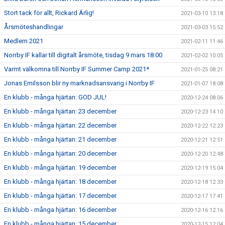
Stort tack för allt, Rickard Ärlig!
2021-03-10 13:18
Årsmöteshandlingar
2021-03-03 15:52
Medlem 2021
2021-02-11 11:46
Norrby IF kallar till digitalt årsmöte, tisdag 9 mars 18:00
2021-02-02 10:05
Varmt välkomna till Norrby IF Summer Camp 2021*
2021-01-25 08:21
Jonas Emilsson blir ny marknadsansvarig i Norrby IF
2021-01-07 18:08
En klubb - många hjärtan: GOD JUL!
2020-12-24 08:06
En klubb - många hjärtan: 23 december
2020-12-23 14:10
En klubb - många hjärtan: 22 december
2020-12-22 12:23
En klubb - många hjärtan: 21 december
2020-12-21 12:51
En klubb - många hjärtan: 20 december
2020-12-20 12:48
En klubb - många hjärtan: 19 december
2020-12-19 15:04
En klubb - många hjärtan: 18 december
2020-12-18 12:33
En klubb - många hjärtan: 17 december
2020-12-17 17:41
En klubb - många hjärtan: 16 december
2020-12-16 12:16
En klubb - många hjärtan: 15 december
2020-12-15 12:04