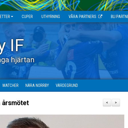
JETTER
CUPER
UTHYRNING
VÅRA PARTNERS
BLI PARTN
y IF
ga hjärtan
MATCHER
NÄRA NORRBY
VÄRDEGRUND
å årsmötet
<
>