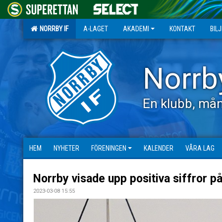
NORRBY IF
A-LAGET
AKADEMI
KONTAKT
BIL
Norrb
En klubb, mån
HEM
NYHETER
FÖRENINGEN
KALENDER
VÅRA LAG
Norrby visade upp positiva siffror p
2023-03-08 15:55