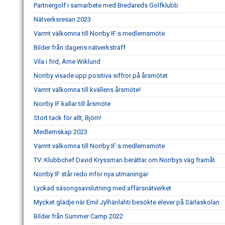
Partnergolf i samarbete med Bredareds Golfklubb
Nätverksresan 2023
Varmt välkomna till Norrby IF:s medlemsmöte
Bilder från dagens nätverksträff
Vila i frid, Arne Wiklund
Norrby visade upp positiva siffror på årsmötet
Varmt välkomna till kvällens årsmöte!
Norrby IF kallar till årsmöte
Stort tack för allt, Björn!
Medlemskap 2023
Varmt välkomna till Norrby IF:s medlemsmöte
TV: Klubbchef David Kryssman berättar om Norrbys väg framåt
Norrby IF står redo inför nya utmaningar
Lyckad säsongsavslutning med affärsnätverket
Mycket glädje när Emil Jylhänlahti besökte elever på Särlaskolan
Bilder från Summer Camp 2022