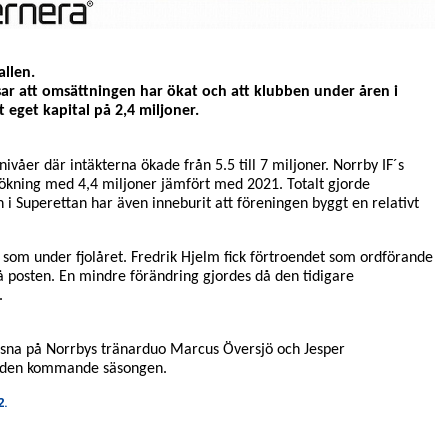
llen.
sar att omsättningen har ökat och att klubben under åren i
 eget kapital på 2,4 miljoner.
våer där intäkterna ökade från 5.5 till 7 miljoner. Norrby IF
´s
ökning med 4,4 miljoner jämfört med 2021. Totalt gjorde
n i Superettan har även inneburit att föreningen byggt en relativt
som under fjolåret. Fredrik Hjelm fick förtroendet som ordförande
å posten
. En mindre förändring gjordes då den tidigare
.
ssna på Norrbys tränarduo Marcus Översjö och Jesper
r den kommande säsongen.
2.