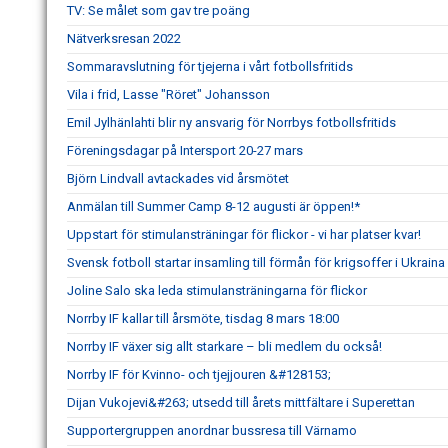
TV: Se målet som gav tre poäng
Nätverksresan 2022
Sommaravslutning för tjejerna i vårt fotbollsfritids
Vila i frid, Lasse "Röret" Johansson
Emil Jylhänlahti blir ny ansvarig för Norrbys fotbollsfritids
Föreningsdagar på Intersport 20-27 mars
Björn Lindvall avtackades vid årsmötet
Anmälan till Summer Camp 8-12 augusti är öppen!*
Uppstart för stimulansträningar för flickor - vi har platser kvar!
Svensk fotboll startar insamling till förmån för krigsoffer i Ukraina
Joline Salo ska leda stimulansträningarna för flickor
Norrby IF kallar till årsmöte, tisdag 8 mars 18:00
Norrby IF växer sig allt starkare – bli medlem du också!
Norrby IF för Kvinno- och tjejjouren &#128153;
Dijan Vukojevi&#263; utsedd till årets mittfältare i Superettan
Supportergruppen anordnar bussresa till Värnamo