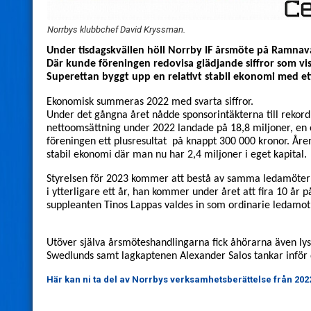
Norrbys klubbchef David Kryssman.
Under tisdagskvällen höll Norrby IF årsmöte på Ramnava
Där kunde föreningen redovisa
glädjande siffror som vi
Superettan byggt upp
en relativt
stabil ekonomi med ett
Ekonomisk summeras 2022 med svarta siffror.
Under det gångna året nådde sponsorintäkterna till rekordni
nettoomsättning under 2022 landade på 18,8 miljoner, en 
föreningen ett plusresultat på
knappt 300 000
kronor
. Åre
stabil ekonomi där man nu har 2,4 miljoner i eget kapital.
Styrelsen för 2023 kommer
att bestå av samma ledamöter
i ytterligare ett år,
han kommer under året att fira 10 år p
suppleanten Tinos Lappas valdes in som ordinarie ledamot
Utöver själva årsmöteshandlingarna
fick åhörarna även ly
Swedlunds
samt lagkaptenen Alexander Salos
tankar infö
Här kan ni ta del av Norrbys verksamhetsberättelse från 202