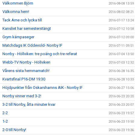
Välkommen Björn
2016-08-08 13:59
Välkomna hem!
2016-08-02 08:21
Tack Arne och lycka till
2016-07-17 13:24
Kansliet har semesterstängt
2016-07-12 10:58
Grym kämpaseger
2016-07-12 09:00
Matchdags IK Oddevold- Norrby IF
2016-07-11 09:51
Norrby - Höllviken: tre poäng och tre referat
2016-07-04 13:50
Webb-TV Norrby - Höllviken
2016-07-03 12:32
Vårens sista hemmamatch!
2016-06-28 16:35
Kvartsfinal P16-DM 19:30
2016-06-28 10:33
Höjdpunkter från Oskarshamns AIK - Norrby IF
2016-06-27 15:06
Norrby vinner med 3-2!
2016-06-23 20:20
3-2 till Norrby, åtta minuter kvar
2016-06-23 20:07
2-2
2016-06-23 19:57
1-2
2016-06-23 19:50
2-0 till Norrby!
2016-06-23 19:36