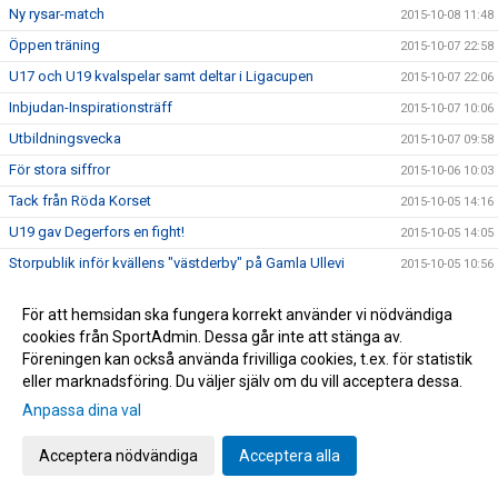
Ny rysar-match
2015-10-08 11:48
Öppen träning
2015-10-07 22:58
U17 och U19 kvalspelar samt deltar i Ligacupen
2015-10-07 22:06
Inbjudan-Inspirationsträff
2015-10-07 10:06
Utbildningsvecka
2015-10-07 09:58
För stora siffror
2015-10-06 10:03
Tack från Röda Korset
2015-10-05 14:16
U19 gav Degerfors en fight!
2015-10-05 14:05
Storpublik inför kvällens "västderby" på Gamla Ullevi
2015-10-05 10:56
Bilder från lördagens cupäventyr på Borås Arena
2015-10-04 07:09
För att hemsidan ska fungera korrekt använder vi nödvändiga
Idag spelar vi om pokalerna
2015-10-04 06:53
cookies från SportAdmin. Dessa går inte att stänga av.
Information inför Borås Arena Ungdomscup
Föreningen kan också använda frivilliga cookies, t.ex. för statistik
2015-09-30 14:13
eller marknadsföring. Du väljer själv om du vill acceptera dessa.
Spelschema till Borås Arena Cup
2015-09-30 13:03
Anpassa dina val
Karta över Borås Arena inför cupen
2015-09-30 12:38
Bilder från Norrby - Eskilsminne
2015-09-30 12:09
Acceptera nödvändiga
Acceptera alla
Lottningen till Borås Arena Cup
2015-09-29 15:50