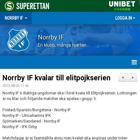
NORRBY IF
LOGGA IN
Norrby IF
En klubb, många hjärtan
HEM
Norrby IF kvalar till elitpojkserien
<
>
2015-08-05 11:46
NYHETER
Norrby IF:s duktiga ungdomar ska i höst kvala till Elitpojkserien. Lottningen
är nu klar och följande matcher ska spelas i grupp 5.
FÖRENINGEN
Fristad/Sparsör/Borgstena - Norrby IF
Norrby IF - Ulricehamns IFK
KALENDER
Sjömarken/Sandared - Norrby IF
Norrby IF - IFK Örby
VÅRA LAG
Matchdagar är ej fastställda ännu men kvalet ska avgöras under tiden