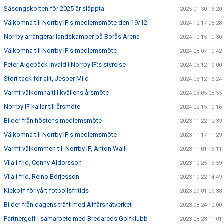
Säsongskorten för 2025 är släppta
2025-01-30 16:20
Välkomna till Norrby IF:s medlemsmöte den 19/12
2024-12-17 08:28
Norrby arrangerar landskamper på Borås Arena
2024-10-15 10:30
Välkomna till Norrby IF:s medlemsmöte
2024-08-07 10:42
Peter Algebäck invald i Norrby IF:s styrelse
2024-03-12 19:00
Stort tack för allt, Jesper Mild
2024-03-12 15:24
Varmt välkomna till kvällens årsmöte
2024-03-05 08:55
Norrby IF kallar till årsmöte
2024-02-15 10:16
Bilder från höstens medlemsmöte
2023-11-22 12:39
Välkomna till Norrby IF:s medlemsmöte
2023-11-17 11:29
Varmt välkommen till Norrby IF, Anton Wall!
2023-11-01 16:11
Vila i frid, Conny Aldorsson
2023-10-25 13:59
Vila i frid, Reino Börjesson
2023-10-22 14:49
Kickoff för vårt fotbollsfritids
2023-09-01 09:38
Bilder från dagens träff med Affärsnätverket
2023-08-24 12:00
Partnergolf i samarbete med Bredareds Golfklubb
2023-08-23 11:01