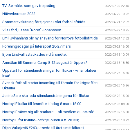
TV: Se målet som gav tre poäng
2022-07-09 22:45
Nätverksresan 2022
2022-06-22 10:22
Sommaravslutning för tjejerna i vårt fotbollsfritids
2022-06-21 12:52
Vila i frid, Lasse "Röret" Johansson
2022-05-22 18:25
Emil Jylhänlahti blir ny ansvarig för Norrbys fotbollsfritids
2022-03-24 17:52
Föreningsdagar på Intersport 20-27 mars
2022-03-21 16:00
Björn Lindvall avtackades vid årsmötet
2022-03-16 10:09
Anmälan till Summer Camp 8-12 augusti är öppen!*
2022-03-15 18:30
Uppstart för stimulansträningar för flickor - vi har platser
2022-02-28 15:56
kvar!
Svensk fotboll startar insamling till förmån för krigsoffer i
2022-02-25 15:26
Ukraina
Joline Salo ska leda stimulansträningarna för flickor
2022-02-22 15:06
Norrby IF kallar till årsmöte, tisdag 8 mars 18:00
2022-02-03 08:00
Norrby IF växer sig allt starkare – bli medlem du också!
2022-02-02 16:00
Norrby IF för Kvinno- och tjejjouren &#128153;
2021-12-23 18:22
Dijan Vukojevi&#263; utsedd till årets mittfältare i