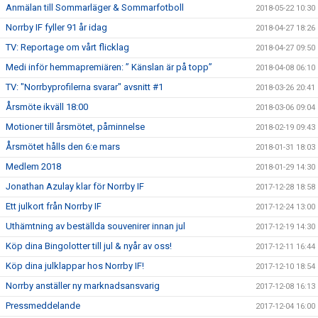
Anmälan till Sommarläger & Sommarfotboll
2018-05-22 10:30
Norrby IF fyller 91 år idag
2018-04-27 18:26
TV: Reportage om vårt flicklag
2018-04-27 09:50
Medi inför hemmapremiären: ” Känslan är på topp”
2018-04-08 06:10
TV: "Norrbyprofilerna svarar" avsnitt #1
2018-03-26 20:41
Årsmöte ikväll 18:00
2018-03-06 09:04
Motioner till årsmötet, påminnelse
2018-02-19 09:43
Årsmötet hålls den 6:e mars
2018-01-31 18:03
Medlem 2018
2018-01-29 14:30
Jonathan Azulay klar för Norrby IF
2017-12-28 18:58
Ett julkort från Norrby IF
2017-12-24 13:00
Uthämtning av beställda souvenirer innan jul
2017-12-19 14:30
Köp dina Bingolotter till jul & nyår av oss!
2017-12-11 16:44
Köp dina julklappar hos Norrby IF!
2017-12-10 18:54
Norrby anställer ny marknadsansvarig
2017-12-08 16:13
Pressmeddelande
2017-12-04 16:00