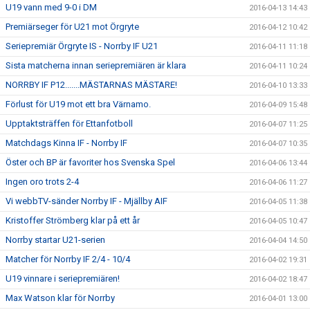
U19 vann med 9-0 i DM
2016-04-13 14:43
Premiärseger för U21 mot Örgryte
2016-04-12 10:42
Seriepremiär Örgryte IS - Norrby IF U21
2016-04-11 11:18
Sista matcherna innan seriepremiären är klara
2016-04-11 10:24
NORRBY IF P12.......MÄSTARNAS MÄSTARE!
2016-04-10 13:33
Förlust för U19 mot ett bra Värnamo.
2016-04-09 15:48
Upptaktsträffen för Ettanfotboll
2016-04-07 11:25
Matchdags Kinna IF - Norrby IF
2016-04-07 10:35
Öster och BP är favoriter hos Svenska Spel
2016-04-06 13:44
Ingen oro trots 2-4
2016-04-06 11:27
Vi webbTV-sänder Norrby IF - Mjällby AIF
2016-04-05 11:38
Kristoffer Strömberg klar på ett år
2016-04-05 10:47
Norrby startar U21-serien
2016-04-04 14:50
Matcher för Norrby IF 2/4 - 10/4
2016-04-02 19:31
U19 vinnare i seriepremiären!
2016-04-02 18:47
Max Watson klar för Norrby
2016-04-01 13:00