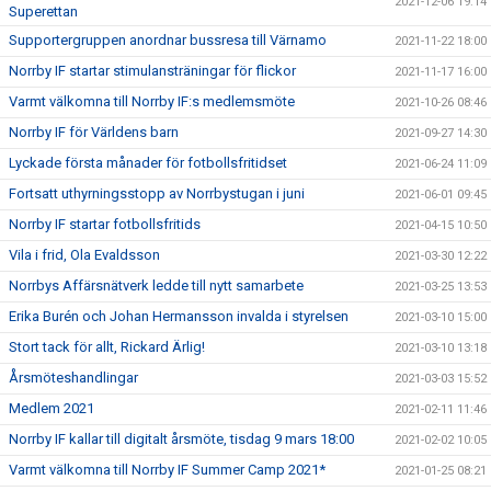
2021-12-06 19:14
Superettan
Supportergruppen anordnar bussresa till Värnamo
2021-11-22 18:00
Norrby IF startar stimulansträningar för flickor
2021-11-17 16:00
Varmt välkomna till Norrby IF:s medlemsmöte
2021-10-26 08:46
Norrby IF för Världens barn
2021-09-27 14:30
Lyckade första månader för fotbollsfritidset
2021-06-24 11:09
Fortsatt uthyrningsstopp av Norrbystugan i juni
2021-06-01 09:45
Norrby IF startar fotbollsfritids
2021-04-15 10:50
Vila i frid, Ola Evaldsson
2021-03-30 12:22
Norrbys Affärsnätverk ledde till nytt samarbete
2021-03-25 13:53
Erika Burén och Johan Hermansson invalda i styrelsen
2021-03-10 15:00
Stort tack för allt, Rickard Ärlig!
2021-03-10 13:18
Årsmöteshandlingar
2021-03-03 15:52
Medlem 2021
2021-02-11 11:46
Norrby IF kallar till digitalt årsmöte, tisdag 9 mars 18:00
2021-02-02 10:05
Varmt välkomna till Norrby IF Summer Camp 2021*
2021-01-25 08:21