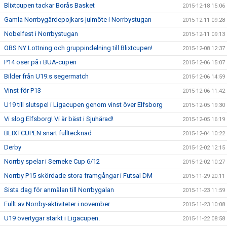
Blixtcupen tackar Borås Basket
2015-12-18 15:06
Gamla Norrbygärdepojkars julmöte i Norrbystugan
2015-12-11 09:28
Nobelfest i Norrbystugan
2015-12-11 09:13
OBS NY Lottning och gruppindelning till Blixtcupen!
2015-12-08 12:37
P14 öser på i BUA-cupen
2015-12-06 15:07
Bilder från U19:s segermatch
2015-12-06 14:59
Vinst för P13
2015-12-06 11:42
U19 till slutspel i Ligacupen genom vinst över Elfsborg
2015-12-05 19:30
Vi slog Elfsborg! Vi är bäst i Sjuhärad!
2015-12-05 16:19
BLIXTCUPEN snart fulltecknad
2015-12-04 10:22
Derby
2015-12-02 12:15
Norrby spelar i Serneke Cup 6/12
2015-12-02 10:27
Norrby P15 skördade stora framgångar i Futsal DM
2015-11-29 20:11
Sista dag för anmälan till Norrbygalan
2015-11-23 11:59
Fullt av Norrby-aktiviteter i november
2015-11-23 10:08
U19 övertygar starkt i Ligacupen.
2015-11-22 08:58