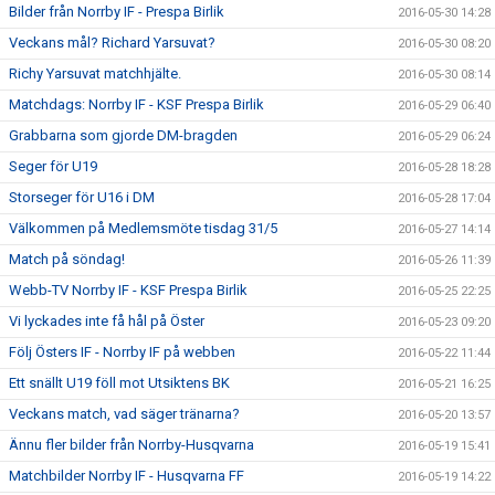
Bilder från Norrby IF - Prespa Birlik
2016-05-30 14:28
Veckans mål? Richard Yarsuvat?
2016-05-30 08:20
Richy Yarsuvat matchhjälte.
2016-05-30 08:14
Matchdags: Norrby IF - KSF Prespa Birlik
2016-05-29 06:40
Grabbarna som gjorde DM-bragden
2016-05-29 06:24
Seger för U19
2016-05-28 18:28
Storseger för U16 i DM
2016-05-28 17:04
Välkommen på Medlemsmöte tisdag 31/5
2016-05-27 14:14
Match på söndag!
2016-05-26 11:39
Webb-TV Norrby IF - KSF Prespa Birlik
2016-05-25 22:25
Vi lyckades inte få hål på Öster
2016-05-23 09:20
Följ Östers IF - Norrby IF på webben
2016-05-22 11:44
Ett snällt U19 föll mot Utsiktens BK
2016-05-21 16:25
Veckans match, vad säger tränarna?
2016-05-20 13:57
Ännu fler bilder från Norrby-Husqvarna
2016-05-19 15:41
Matchbilder Norrby IF - Husqvarna FF
2016-05-19 14:22