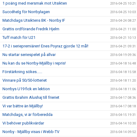
1 poäng med mersmak mot Utsikten
2016-04-25 10:21
Succéhelg för Norrbylagen
2016-04-25 10:03
Matchdags Utsiktens BK - Norrby IF
2016-04-24 08:27
Grattis ordförande Fredrik Hjelm
2016-04-21 11:00
Tuff match för U21
2016-04-21 10:13
17-2 i seriepremiären! Enes Poyraz gjorde 12 mål!
2016-04-21 09:31
Nu startar seriespelet på allvar
2016-04-19 09:36
Nu kan du se Norrby-Mjällby i repris!
2016-04-18 16:48
Förstärkning sökes......
2016-04-18 15:58
Vinnare på 50/50-lotteriet
2016-04-18 11:20
Norrbys U19 fick en lektion
2016-04-18 11:06
Grattis Ibrahim Alushaj till frieriet
2016-04-17 08:36
Vi var bättre än Mjällby!
2016-04-17 08:18
Matchdags, vi är förberedda
2016-04-15 19:31
Vi behöver publikvärdar
2016-04-14 10:30
Norrby - Mjällby visas i Webb-TV
2016-04-14 09:52