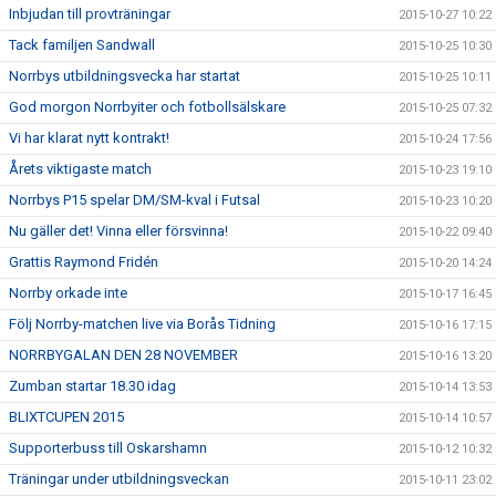
Inbjudan till provträningar
2015-10-27 10:22
Tack familjen Sandwall
2015-10-25 10:30
Norrbys utbildningsvecka har startat
2015-10-25 10:11
God morgon Norrbyiter och fotbollsälskare
2015-10-25 07:32
Vi har klarat nytt kontrakt!
2015-10-24 17:56
Årets viktigaste match
2015-10-23 19:10
Norrbys P15 spelar DM/SM-kval i Futsal
2015-10-23 10:20
Nu gäller det! Vinna eller försvinna!
2015-10-22 09:40
Grattis Raymond Fridén
2015-10-20 14:24
Norrby orkade inte
2015-10-17 16:45
Följ Norrby-matchen live via Borås Tidning
2015-10-16 17:15
NORRBYGALAN DEN 28 NOVEMBER
2015-10-16 13:20
Zumban startar 18.30 idag
2015-10-14 13:53
BLIXTCUPEN 2015
2015-10-14 10:57
Supporterbuss till Oskarshamn
2015-10-12 10:32
Träningar under utbildningsveckan
2015-10-11 23:02