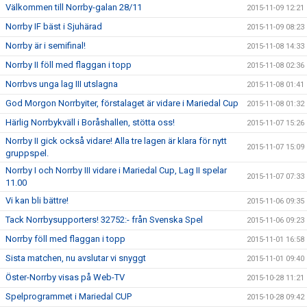
Välkommen till Norrby-galan 28/11
2015-11-09 12:21
Norrby IF bäst i Sjuhärad
2015-11-09 08:23
Norrby är i semifinal!
2015-11-08 14:33
Norrby II föll med flaggan i topp
2015-11-08 02:36
Norrbvs unga lag III utslagna
2015-11-08 01:41
God Morgon Norrbyiter, förstalaget är vidare i Mariedal Cup
2015-11-08 01:32
Härlig Norrbykväll i Boråshallen, stötta oss!
2015-11-07 15:26
Norrby II gick också vidare! Alla tre lagen är klara för nytt
2015-11-07 15:09
gruppspel.
Norrby I och Norrby III vidare i Mariedal Cup, Lag II spelar
2015-11-07 07:33
11.00
Vi kan bli bättre!
2015-11-06 09:35
Tack Norrbysupporters! 32752:- från Svenska Spel
2015-11-06 09:23
Norrby föll med flaggan i topp
2015-11-01 16:58
Sista matchen, nu avslutar vi snyggt
2015-11-01 09:40
Öster-Norrby visas på Web-TV
2015-10-28 11:21
Spelprogrammet i Mariedal CUP
2015-10-28 09:42