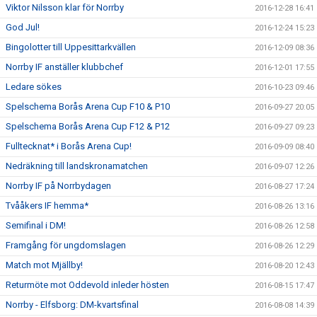
Viktor Nilsson klar för Norrby
2016-12-28 16:41
God Jul!
2016-12-24 15:23
Bingolotter till Uppesittarkvällen
2016-12-09 08:36
Norrby IF anställer klubbchef
2016-12-01 17:55
Ledare sökes
2016-10-23 09:46
Spelschema Borås Arena Cup F10 & P10
2016-09-27 20:05
Spelschema Borås Arena Cup F12 & P12
2016-09-27 09:23
Fulltecknat* i Borås Arena Cup!
2016-09-09 08:40
Nedräkning till landskronamatchen
2016-09-07 12:26
Norrby IF på Norrbydagen
2016-08-27 17:24
Tvååkers IF hemma*
2016-08-26 13:16
Semifinal i DM!
2016-08-26 12:58
Framgång för ungdomslagen
2016-08-26 12:29
Match mot Mjällby!
2016-08-20 12:43
Returmöte mot Oddevold inleder hösten
2016-08-15 17:47
Norrby - Elfsborg: DM-kvartsfinal
2016-08-08 14:39