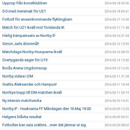
Upprop från konstklubben
2016-05-18 09:56
0-0 med mersmak för U21
2016-05-18 09:41
Fotboll för ensamkommande flyktingbarn
2016-05-17 15:50
Match för U21 ikväll mot Torslanda IK
2016-05-17 11:48
Härlig kämpainsats av Norrby IF.
2016-05-16 21:54
Simon Jarls drömmål!
2016-05-16 13:59
Matchdags Norrby-Husqvarna ikväll
2016-05-16 08:59
Övertygande seger för U19
2016-05-14 19:20
Borås Arena Ungdomscup
2016-05-12 12:35
Norrby vidare i DM
2016-05-11 21:34
Grattis Aleksander och Hampus!
2016-05-11 10:54
Norrbys trupp till DM-matchen ikväll
2016-05-11 09:19
Ny intensiv matchvecka
2016-05-10 14:31
Norrby IF - Huskvarna FF Måndagen den 16 Maj 19.00
2016-05-09 15:33
Helgens blåvita resultat
2016-05-09 09:51
Fotbollen kan vara orättvis....men det jämnar ut sig.
2016-05-09 08:02