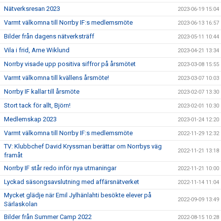
Nätverksresan 2023
2023-06-19 15:04
Varmt välkomna till Norrby IF:s medlemsmöte
2023-06-13 16:57
Bilder från dagens nätverksträff
2023-05-11 10:44
Vila i frid, Arne Wiklund
2023-04-21 13:34
Norrby visade upp positiva siffror på årsmötet
2023-03-08 15:55
Varmt välkomna till kvällens årsmöte!
2023-03-07 10:03
Norrby IF kallar till årsmöte
2023-02-07 13:30
Stort tack för allt, Björn!
2023-02-01 10:30
Medlemskap 2023
2023-01-24 12:20
Varmt välkomna till Norrby IF:s medlemsmöte
2022-11-29 12:32
TV: Klubbchef David Kryssman berättar om Norrbys väg
2022-11-21 13:18
framåt
Norrby IF står redo inför nya utmaningar
2022-11-21 10:00
Lyckad säsongsavslutning med affärsnätverket
2022-11-14 11:04
Mycket glädje när Emil Jylhänlahti besökte elever på
2022-09-09 13:49
Särlaskolan
Bilder från Summer Camp 2022
2022-08-15 10:28