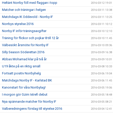
Heltänt Norrby föll med flaggan i topp
2016-03-12 19:01
Matcher och träningar i helgen
2016-03-11 13:38
Matchdags IK Oddevold - Norrby IF
2016-03-11 13:25
Norrbys styrelse 2016
2016-03-11 10:12
Norrby IF inför träningsavgifter
2016-03-10 12:10
Träning för flickor och pojkar 8 till 12 år
2016-03-10 11:45
Välbesökt årsmöte för Norrby IF
2016-03-10 09:36
Silly Season Söderettan 2016
2016-03-09 16:38
Abbas Mohamad klar på två år
2016-03-09 10:01
U19 åkte på en riktig smäll
2016-03-08 10:33
Fortsatt positiv Norrbyhelg
2016-03-06 19:04
Matchdags Norrby IF - Karlstad BK
2016-03-06 11:45
Kanonstart för våra Norrbylag!
2016-03-05 19:06
I morgon gör Gzim Istrefi debut
2016-03-05 18:48
Nya spännande matcher för Norrby IF
2016-03-05 08:21
Valberedningens förslag till styrelse 2016
2016-03-04 12:41