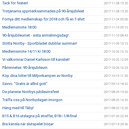
Tack för festen!
2017-11-28 13:20
Trotjänarna uppmärksammades på 90-årsjubileet
2017-11-28 13:20
Förnya ditt medlemskap för 2018 och få en T-shirt
2017-11-24 09:00
Medlemsmöte 18:00
2017-11-14 09:15
90-årsjubileumet - sista anmälningsdag!
2017-11-10 08:43
Stötta Norrby - Sportbladet dubblar summan!
2017-11-09 10:15
Medlemsmöte 14/11 kl 18:00
2017-10-26 15:16
Vi välkomnar Daniel Karlsson till kansliet!
2017-10-25 12:09
Påminnelse: 90-årsjubileum
2017-10-24 16:23
Köp dina lotter till Miljonkampen av Norrby
2017-10-19 11:20
Savvo: "Gratis är alltid gott"
2017-09-13 18:52
De planerar Norrbys jubileumsfest
2017-08-29 19:50
Träffa oss på Norrbydagen imorgon
2017-08-25 14:55
Häng med till Täby!
2017-08-22 15:20
B15 & B16 utslagna på straffar, B18 i 1/8-final
2017-07-20 22:34
Bra känsla när slutspelet börjar
2017-07-19 20:36