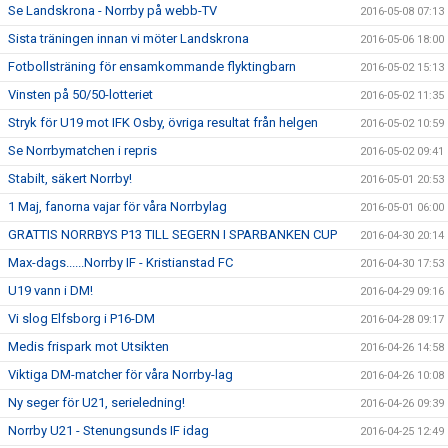
Se Landskrona - Norrby på webb-TV
2016-05-08 07:13
Sista träningen innan vi möter Landskrona
2016-05-06 18:00
Fotbollsträning för ensamkommande flyktingbarn
2016-05-02 15:13
Vinsten på 50/50-lotteriet
2016-05-02 11:35
Stryk för U19 mot IFK Osby, övriga resultat från helgen
2016-05-02 10:59
Se Norrbymatchen i repris
2016-05-02 09:41
Stabilt, säkert Norrby!
2016-05-01 20:53
1 Maj, fanorna vajar för våra Norrbylag
2016-05-01 06:00
GRATTIS NORRBYS P13 TILL SEGERN I SPARBANKEN CUP
2016-04-30 20:14
Max-dags......Norrby IF - Kristianstad FC
2016-04-30 17:53
U19 vann i DM!
2016-04-29 09:16
Vi slog Elfsborg i P16-DM
2016-04-28 09:17
Medis frispark mot Utsikten
2016-04-26 14:58
Viktiga DM-matcher för våra Norrby-lag
2016-04-26 10:08
Ny seger för U21, serieledning!
2016-04-26 09:39
Norrby U21 - Stenungsunds IF idag
2016-04-25 12:49