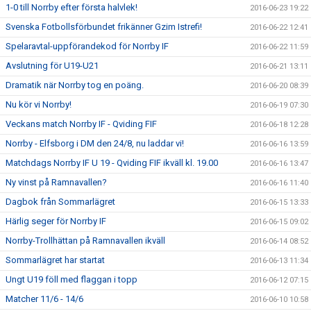
1-0 till Norrby efter första halvlek!
2016-06-23 19:22
Svenska Fotbollsförbundet frikänner Gzim Istrefi!
2016-06-22 12:41
Spelaravtal-uppförandekod för Norrby IF
2016-06-22 11:59
Avslutning för U19-U21
2016-06-21 13:11
Dramatik när Norrby tog en poäng.
2016-06-20 08:39
Nu kör vi Norrby!
2016-06-19 07:30
Veckans match Norrby IF - Qviding FIF
2016-06-18 12:28
Norrby - Elfsborg i DM den 24/8, nu laddar vi!
2016-06-16 13:59
Matchdags Norrby IF U 19 - Qviding FIF ikväll kl. 19.00
2016-06-16 13:47
Ny vinst på Ramnavallen?
2016-06-16 11:40
Dagbok från Sommarlägret
2016-06-15 13:33
Härlig seger för Norrby IF
2016-06-15 09:02
Norrby-Trollhättan på Ramnavallen ikväll
2016-06-14 08:52
Sommarlägret har startat
2016-06-13 11:34
Ungt U19 föll med flaggan i topp
2016-06-12 07:15
Matcher 11/6 - 14/6
2016-06-10 10:58