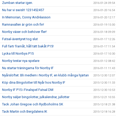
Zumban startar igen.
2016-01-24 09:54
Nu har vi swish! 1231452457
2016-01-20 16:54
In Memorian, Conny Andréasson
2016-01-20 12:17
Ramnavallen är grön och fin!
2016-01-19 15:00
Norrby växer och behöver fler!
2016-01-18 09:09
Futsal-äventyret tog slut
2016-01-17 12:26
Full fartr framåt, håll tätt bakåt P15!
2016-01-17 11:54
Lycka till Norrbys P15
2016-01-17 10:30
Norrby testar nya spelare
2016-01-12 08:42
Nu startar träningarna för Norrby IF
2016-01-11 11:43
Nyårslöftet: Bli medlem i Norrby IF, en klubb många hjärtan
2015-12-30 12:07
Köp dina Bingolotter till Nyår hos Norrby IF
2015-12-30 11:33
Norrby IF P15 i Finalspel Futsal DM
2015-12-30 10:53
Norrby säljer bingolotter, julkalendrar, jullotter
2015-12-21 10:55
Tack Johan Gregow och Rydboholms SK
2015-12-18 21:38
Tack Martin och Bergdalens IK
2015-12-18 16:28