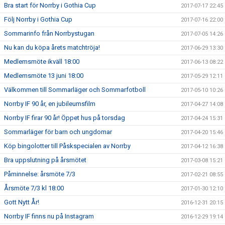
Bra start för Norrby i Gothia Cup
2017-07-17 22:45
Följ Norrby i Gothia Cup
2017-07-16 22:00
Sommarinfo från Norrbystugan
2017-07-05 14:26
Nu kan du köpa årets matchtröja!
2017-06-29 13:30
Medlemsmöte ikväll 18:00
2017-06-13 08:22
Medlemsmöte 13 juni 18:00
2017-05-29 12:11
Välkommen till Sommarläger och Sommarfotboll
2017-05-10 10:26
Norrby IF 90 år, en jubileumsfilm
2017-04-27 14:08
Norrby IF firar 90 år! Öppet hus på torsdag
2017-04-24 15:31
Sommarläger för barn och ungdomar
2017-04-20 15:46
Köp bingolotter till Påskspecialen av Norrby
2017-04-12 16:38
Bra uppslutning på årsmötet
2017-03-08 15:21
Påminnelse: årsmöte 7/3
2017-02-21 08:55
Årsmöte 7/3 kl 18:00
2017-01-30 12:10
Gott Nytt År!
2016-12-31 20:15
Norrby IF finns nu på Instagram
2016-12-29 19:14