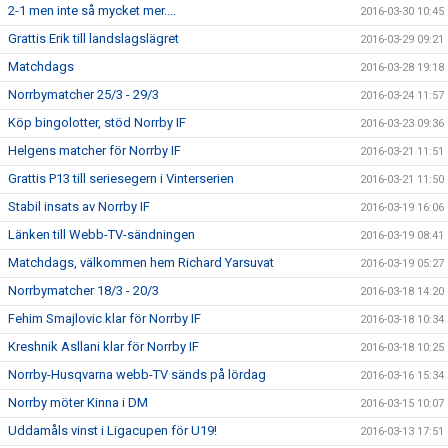
2-1 men inte så mycket mer....
2016-03-30 10:45
Grattis Erik till landslagslägret
2016-03-29 09:21
Matchdags
2016-03-28 19:18
Norrbymatcher 25/3 - 29/3
2016-03-24 11:57
Köp bingolotter, stöd Norrby IF
2016-03-23 09:36
Helgens matcher för Norrby IF
2016-03-21 11:51
Grattis P13 till seriesegern i Vinterserien
2016-03-21 11:50
Stabil insats av Norrby IF
2016-03-19 16:06
Länken till Webb-TV-sändningen
2016-03-19 08:41
Matchdags, välkommen hem Richard Yarsuvat
2016-03-19 05:27
Norrbymatcher 18/3 - 20/3
2016-03-18 14:20
Fehim Smajlovic klar för Norrby IF
2016-03-18 10:34
Kreshnik Asllani klar för Norrby IF
2016-03-18 10:25
Norrby-Husqvarna webb-TV sänds på lördag
2016-03-16 15:34
Norrby möter Kinna i DM
2016-03-15 10:07
Uddamåls vinst i Ligacupen för U19!
2016-03-13 17:51