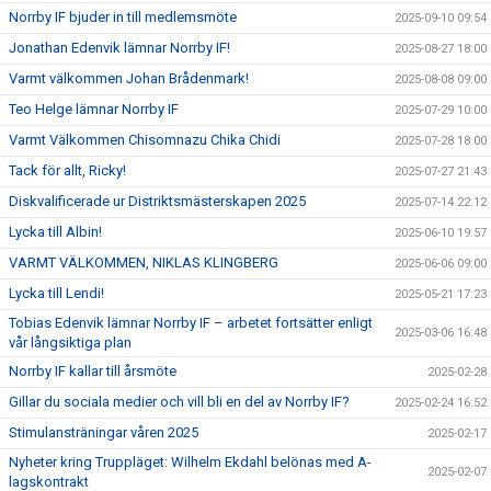
Norrby IF bjuder in till medlemsmöte
2025-09-10 09:54
Jonathan Edenvik lämnar Norrby IF!
2025-08-27 18:00
Varmt välkommen Johan Brådenmark!
2025-08-08 09:00
Teo Helge lämnar Norrby IF
2025-07-29 10:00
Varmt Välkommen Chisomnazu Chika Chidi
2025-07-28 18:00
Tack för allt, Ricky!
2025-07-27 21:43
Diskvalificerade ur Distriktsmästerskapen 2025
2025-07-14 22:12
Lycka till Albin!
2025-06-10 19:57
VARMT VÄLKOMMEN, NIKLAS KLINGBERG
2025-06-06 09:00
Lycka till Lendi!
2025-05-21 17:23
Tobias Edenvik lämnar Norrby IF – arbetet fortsätter enligt
2025-03-06 16:48
vår långsiktiga plan
Norrby IF kallar till årsmöte
2025-02-28
Gillar du sociala medier och vill bli en del av Norrby IF?
2025-02-24 16:52
Stimulansträningar våren 2025
2025-02-17
Nyheter kring Truppläget: Wilhelm Ekdahl belönas med A-
2025-02-07
lagskontrakt