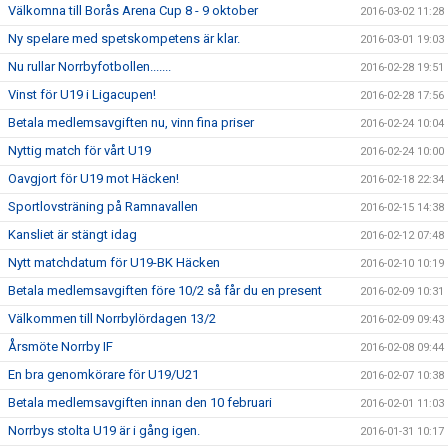
Välkomna till Borås Arena Cup 8 - 9 oktober
2016-03-02 11:28
Ny spelare med spetskompetens är klar.
2016-03-01 19:03
Nu rullar Norrbyfotbollen.......
2016-02-28 19:51
Vinst för U19 i Ligacupen!
2016-02-28 17:56
Betala medlemsavgiften nu, vinn fina priser
2016-02-24 10:04
Nyttig match för vårt U19
2016-02-24 10:00
Oavgjort för U19 mot Häcken!
2016-02-18 22:34
Sportlovsträning på Ramnavallen
2016-02-15 14:38
Kansliet är stängt idag
2016-02-12 07:48
Nytt matchdatum för U19-BK Häcken
2016-02-10 10:19
Betala medlemsavgiften före 10/2 så får du en present
2016-02-09 10:31
Välkommen till Norrbylördagen 13/2
2016-02-09 09:43
Årsmöte Norrby IF
2016-02-08 09:44
En bra genomkörare för U19/U21
2016-02-07 10:38
Betala medlemsavgiften innan den 10 februari
2016-02-01 11:03
Norrbys stolta U19 är i gång igen.
2016-01-31 10:17