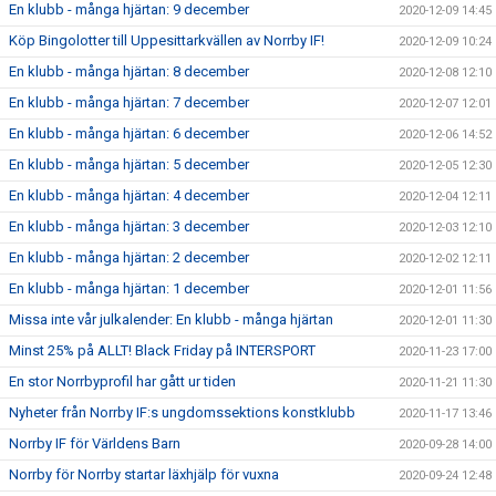
En klubb - många hjärtan: 9 december
2020-12-09 14:45
Köp Bingolotter till Uppesittarkvällen av Norrby IF!
2020-12-09 10:24
En klubb - många hjärtan: 8 december
2020-12-08 12:10
En klubb - många hjärtan: 7 december
2020-12-07 12:01
En klubb - många hjärtan: 6 december
2020-12-06 14:52
En klubb - många hjärtan: 5 december
2020-12-05 12:30
En klubb - många hjärtan: 4 december
2020-12-04 12:11
En klubb - många hjärtan: 3 december
2020-12-03 12:10
En klubb - många hjärtan: 2 december
2020-12-02 12:11
En klubb - många hjärtan: 1 december
2020-12-01 11:56
Missa inte vår julkalender: En klubb - många hjärtan
2020-12-01 11:30
Minst 25% på ALLT! Black Friday på INTERSPORT
2020-11-23 17:00
En stor Norrbyprofil har gått ur tiden
2020-11-21 11:30
Nyheter från Norrby IF:s ungdomssektions konstklubb
2020-11-17 13:46
Norrby IF för Världens Barn
2020-09-28 14:00
Norrby för Norrby startar läxhjälp för vuxna
2020-09-24 12:48