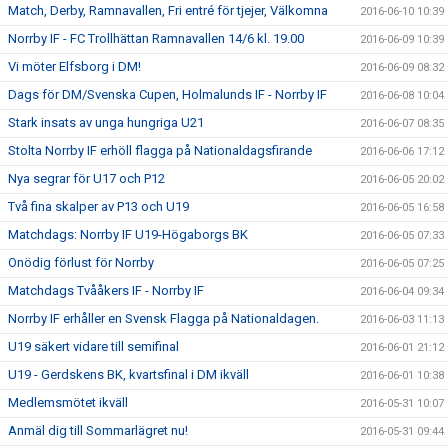
Match, Derby, Ramnavallen, Fri entré för tjejer, Välkomna
2016-06-10 10:39
Norrby IF - FC Trollhättan Ramnavallen 14/6 kl. 19.00
2016-06-09 10:39
Vi möter Elfsborg i DM!
2016-06-09 08:32
Dags för DM/Svenska Cupen, Holmalunds IF - Norrby IF
2016-06-08 10:04
Stark insats av unga hungriga U21
2016-06-07 08:35
Stolta Norrby IF erhöll flagga på Nationaldagsfirande
2016-06-06 17:12
Nya segrar för U17 och P12
2016-06-05 20:02
Två fina skalper av P13 och U19
2016-06-05 16:58
Matchdags: Norrby IF U19-Högaborgs BK
2016-06-05 07:33
Onödig förlust för Norrby
2016-06-05 07:25
Matchdags Tvååkers IF - Norrby IF
2016-06-04 09:34
Norrby IF erhåller en Svensk Flagga på Nationaldagen.
2016-06-03 11:13
U19 säkert vidare till semifinal
2016-06-01 21:12
U19 - Gerdskens BK, kvartsfinal i DM ikväll
2016-06-01 10:38
Medlemsmötet ikväll
2016-05-31 10:07
Anmäl dig till Sommarlägret nu!
2016-05-31 09:44