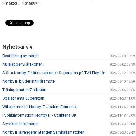
MATCHER
20150830 - 20150920
NÄRA NORRBY
VÄRDEGRUND
Nyhetsarkiv
Beställning av merch
2026-05-28 10:19
Nu släpper vi årskorten!
2026-03-02 09:38
Stötta Norrby IF när du streamar Superettan på TV4 Play i år
2026-02-12 13:29
Norrby IF bjuder in till årsmöte
2026-02-10 12:50
Träningsmatch 7 februari
2026-02-05 08:25
Spelschema Superettan
2026-01-23 11:08
Välkommen till Norrby IF, Joakim Foureaux
2025-11-25 09:00
Publikinformation: Norrby IF - Utsiktens BK
2025-11-18 15:08
Styrelsen Informerar
2025-10-23 12:00
Norrby IF arrangerar återigen Samhällsmatchen
2025-09-23 08:43