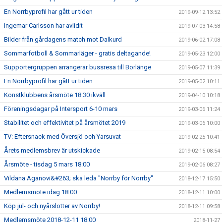
En Norrbyprofil har gått ur tiden
2019-09-12 13:52
Ingemar Carlsson har avlidit
2019-07-03 14:58
Bilder från gårdagens match mot Dalkurd
2019-06-02 17:08
Sommarfotboll & Sommarläger - gratis deltagande!
2019-05-23 12:00
Supportergruppen arrangerar bussresa till Borlänge
2019-05-07 11:39
En Norrbyprofil har gått ur tiden
2019-05-02 10:11
Konstklubbens årsmöte 18:30 ikväll
2019-04-10 10:18
Föreningsdagar på Intersport 6-10 mars
2019-03-06 11:24
Stabilitet och effektivitet på årsmötet 2019
2019-03-06 10:00
TV: Eftersnack med Översjö och Yarsuvat
2019-02-25 10:41
Årets medlemsbrev är utskickade
2019-02-15 08:54
Årsmöte - tisdag 5 mars 18:00
2019-02-06 08:27
Vildana Aganovi&#263; ska leda "Norrby för Norrby"
2018-12-17 15:50
Medlemsmöte idag 18:00
2018-12-11 10:00
Köp jul- och nyårslotter av Norrby!
2018-12-11 09:58
Medlemsmöte 2018-12-11 18:00
2018-11-27