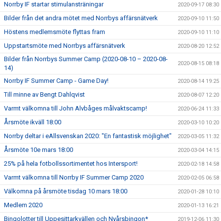
Norrby IF startar stimulansträningar
2020-09-17 08:30
Bilder från det andra mötet med Norrbys affärsnätverk
2020-09-10 11:50
Höstens medlemsmöte flyttas fram
2020-09-10 11:10
Uppstartsmöte med Norrbys affärsnätverk
2020-08-20 12:52
Bilder från Norrbys Summer Camp (2020-08-10 – 2020-08-
2020-08-15 08:18
14)
Norrby IF Summer Camp - Game Day!
2020-08-14 19:25
Till minne av Bengt Dahlqvist
2020-08-07 12:20
Varmt välkomna till John Alvbåges målvaktscamp!
2020-06-24 11:33
Årsmöte ikväll 18:00
2020-03-10 10:20
Norrby deltar i eAllsvenskan 2020: "En fantastisk möjlighet"
2020-03-05 11:32
Årsmöte 10e mars 18:00
2020-03-04 14:15
25% på hela fotbollssortimentet hos Intersport!
2020-02-18 14:58
Varmt välkomna till Norrby IF Summer Camp 2020
2020-02-05 06:58
Välkomna på årsmöte tisdag 10 mars 18:00
2020-01-28 10:10
Medlem 2020
2020-01-13 16:21
Bingolotter till Uppesittarkvällen och Nyårsbingon*
2019-12-06 11:30