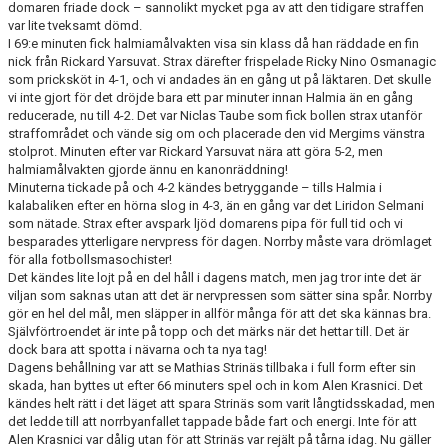
domaren friade dock – sannolikt mycket pga av att den tidigare straffen
var lite tveksamt dömd.
I 69:e minuten fick halmiamålvakten visa sin klass då han räddade en fin
nick från Rickard Yarsuvat. Strax därefter frispelade Ricky Nino Osmanagic
som pricksköt in 4-1, och vi andades än en gång ut på läktaren. Det skulle
vi inte gjort för det dröjde bara ett par minuter innan Halmia än en gång
reducerade, nu till 4-2. Det var Niclas Taube som fick bollen strax utanför
straffområdet och vände sig om och placerade den vid Mergims vänstra
stolprot. Minuten efter var Rickard Yarsuvat nära att göra 5-2, men
halmiamålvakten gjorde ännu en kanonräddning!
Minuterna tickade på och 4-2 kändes betryggande – tills Halmia i
kalabaliken efter en hörna slog in 4-3, än en gång var det Liridon Selmani
som nätade. Strax efter avspark ljöd domarens pipa för full tid och vi
besparades ytterligare nervpress för dagen. Norrby måste vara drömlaget
för alla fotbollsmasochister!
Det kändes lite lojt på en del håll i dagens match, men jag tror inte det är
viljan som saknas utan att det är nervpressen som sätter sina spår. Norrby
gör en hel del mål, men släpper in allför många för att det ska kännas bra.
Självförtroendet är inte på topp och det märks när det hettar till. Det är
dock bara att spotta i nävarna och ta nya tag!
Dagens behållning var att se Mathias Strinäs tillbaka i full form efter sin
skada, han byttes ut efter 66 minuters spel och in kom Alen Krasnici. Det
kändes helt rätt i det läget att spara Strinäs som varit långtidsskadad, men
det ledde till att norrbyanfallet tappade både fart och energi. Inte för att
Alen Krasnici var dålig utan för att Strinäs var rejält på tårna idag. Nu gäller