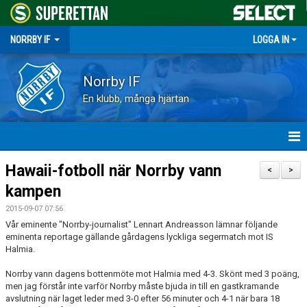
NORRBY IF
LOGGA IN
Norrby IF
En klubb, många hjärtan
HEM
Hawaii-fotboll när Norrby vann
<
>
kampen
NYHETER
2015-09-07 07:56
FÖRENINGEN
Vår eminente "Norrby-journalist" Lennart Andreasson lämnar följande
eminenta reportage gällande gårdagens lyckliga segermatch mot IS
Halmia.
KALENDER
Norrby vann dagens bottenmöte mot Halmia med 4-3. Skönt med 3 poäng,
VÅRA LAG
men jag förstår inte varför Norrby måste bjuda in till en gastkramande
avslutning när laget leder med 3-0 efter 56 minuter och 4-1 när bara 18