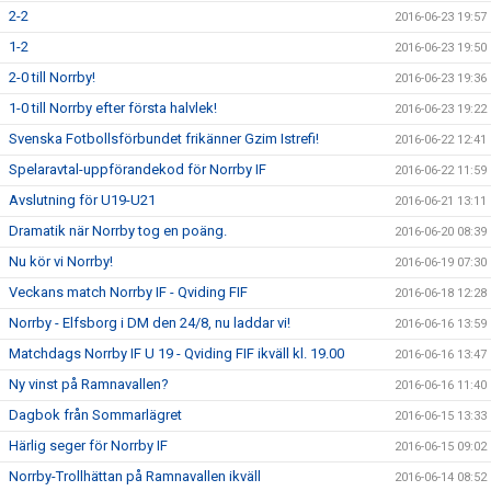
2-2
2016-06-23 19:57
1-2
2016-06-23 19:50
2-0 till Norrby!
2016-06-23 19:36
1-0 till Norrby efter första halvlek!
2016-06-23 19:22
Svenska Fotbollsförbundet frikänner Gzim Istrefi!
2016-06-22 12:41
Spelaravtal-uppförandekod för Norrby IF
2016-06-22 11:59
Avslutning för U19-U21
2016-06-21 13:11
Dramatik när Norrby tog en poäng.
2016-06-20 08:39
Nu kör vi Norrby!
2016-06-19 07:30
Veckans match Norrby IF - Qviding FIF
2016-06-18 12:28
Norrby - Elfsborg i DM den 24/8, nu laddar vi!
2016-06-16 13:59
Matchdags Norrby IF U 19 - Qviding FIF ikväll kl. 19.00
2016-06-16 13:47
Ny vinst på Ramnavallen?
2016-06-16 11:40
Dagbok från Sommarlägret
2016-06-15 13:33
Härlig seger för Norrby IF
2016-06-15 09:02
Norrby-Trollhättan på Ramnavallen ikväll
2016-06-14 08:52