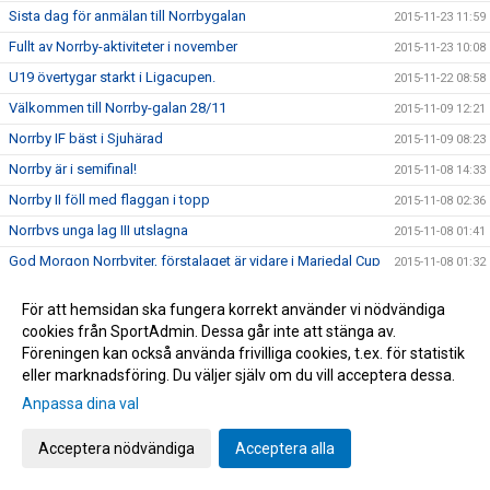
Sista dag för anmälan till Norrbygalan
2015-11-23 11:59
Fullt av Norrby-aktiviteter i november
2015-11-23 10:08
U19 övertygar starkt i Ligacupen.
2015-11-22 08:58
Välkommen till Norrby-galan 28/11
2015-11-09 12:21
Norrby IF bäst i Sjuhärad
2015-11-09 08:23
Norrby är i semifinal!
2015-11-08 14:33
Norrby II föll med flaggan i topp
2015-11-08 02:36
Norrbvs unga lag III utslagna
2015-11-08 01:41
God Morgon Norrbyiter, förstalaget är vidare i Mariedal Cup
2015-11-08 01:32
Härlig Norrbykväll i Boråshallen, stötta oss!
2015-11-07 15:26
För att hemsidan ska fungera korrekt använder vi nödvändiga
Norrby II gick också vidare! Alla tre lagen är klara för nytt
cookies från SportAdmin. Dessa går inte att stänga av.
2015-11-07 15:09
gruppspel.
Föreningen kan också använda frivilliga cookies, t.ex. för statistik
Norrby I och Norrby III vidare i Mariedal Cup, Lag II spelar
eller marknadsföring. Du väljer själv om du vill acceptera dessa.
2015-11-07 07:33
11.00
Anpassa dina val
Vi kan bli bättre!
2015-11-06 09:35
Tack Norrbysupporters! 32752:- från Svenska Spel
Acceptera nödvändiga
Acceptera alla
2015-11-06 09:23
Norrby föll med flaggan i topp
2015-11-01 16:58