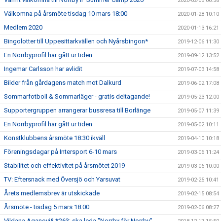
2020-02-05 06:58
Välkomna på årsmöte tisdag 10 mars 18:00
2020-01-28 10:10
Medlem 2020
2020-01-13 16:21
Bingolotter till Uppesittarkvällen och Nyårsbingon*
2019-12-06 11:30
En Norrbyprofil har gått ur tiden
2019-09-12 13:52
Ingemar Carlsson har avlidit
2019-07-03 14:58
Bilder från gårdagens match mot Dalkurd
2019-06-02 17:08
Sommarfotboll & Sommarläger - gratis deltagande!
2019-05-23 12:00
Supportergruppen arrangerar bussresa till Borlänge
2019-05-07 11:39
En Norrbyprofil har gått ur tiden
2019-05-02 10:11
Konstklubbens årsmöte 18:30 ikväll
2019-04-10 10:18
Föreningsdagar på Intersport 6-10 mars
2019-03-06 11:24
Stabilitet och effektivitet på årsmötet 2019
2019-03-06 10:00
TV: Eftersnack med Översjö och Yarsuvat
2019-02-25 10:41
Årets medlemsbrev är utskickade
2019-02-15 08:54
Årsmöte - tisdag 5 mars 18:00
2019-02-06 08:27
Vildana Aganovi&#263; ska leda "Norrby för Norrby"