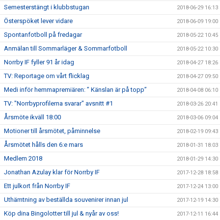
Semesterstängt i klubbstugan
2018-06-29 16:13
Österspöket lever vidare
2018-06-09 19:00
Spontanfotboll på fredagar
2018-05-22 10:45
Anmälan till Sommarläger & Sommarfotboll
2018-05-22 10:30
Norrby IF fyller 91 år idag
2018-04-27 18:26
TV: Reportage om vårt flicklag
2018-04-27 09:50
Medi inför hemmapremiären: ” Känslan är på topp”
2018-04-08 06:10
TV: "Norrbyprofilerna svarar" avsnitt #1
2018-03-26 20:41
Årsmöte ikväll 18:00
2018-03-06 09:04
Motioner till årsmötet, påminnelse
2018-02-19 09:43
Årsmötet hålls den 6:e mars
2018-01-31 18:03
Medlem 2018
2018-01-29 14:30
Jonathan Azulay klar för Norrby IF
2017-12-28 18:58
Ett julkort från Norrby IF
2017-12-24 13:00
Uthämtning av beställda souvenirer innan jul
2017-12-19 14:30
Köp dina Bingolotter till jul & nyår av oss!
2017-12-11 16:44