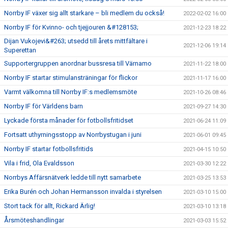
Norrby IF växer sig allt starkare – bli medlem du också!
2022-02-02 16:00
Norrby IF för Kvinno- och tjejjouren &#128153;
2021-12-23 18:22
Dijan Vukojevi&#263; utsedd till årets mittfältare i
2021-12-06 19:14
Superettan
Supportergruppen anordnar bussresa till Värnamo
2021-11-22 18:00
Norrby IF startar stimulansträningar för flickor
2021-11-17 16:00
Varmt välkomna till Norrby IF:s medlemsmöte
2021-10-26 08:46
Norrby IF för Världens barn
2021-09-27 14:30
Lyckade första månader för fotbollsfritidset
2021-06-24 11:09
Fortsatt uthyrningsstopp av Norrbystugan i juni
2021-06-01 09:45
Norrby IF startar fotbollsfritids
2021-04-15 10:50
Vila i frid, Ola Evaldsson
2021-03-30 12:22
Norrbys Affärsnätverk ledde till nytt samarbete
2021-03-25 13:53
Erika Burén och Johan Hermansson invalda i styrelsen
2021-03-10 15:00
Stort tack för allt, Rickard Ärlig!
2021-03-10 13:18
Årsmöteshandlingar
2021-03-03 15:52