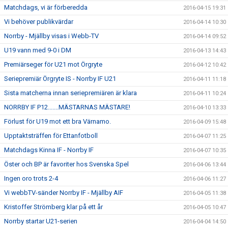
Matchdags, vi är förberedda
2016-04-15 19:31
Vi behöver publikvärdar
2016-04-14 10:30
Norrby - Mjällby visas i Webb-TV
2016-04-14 09:52
U19 vann med 9-0 i DM
2016-04-13 14:43
Premiärseger för U21 mot Örgryte
2016-04-12 10:42
Seriepremiär Örgryte IS - Norrby IF U21
2016-04-11 11:18
Sista matcherna innan seriepremiären är klara
2016-04-11 10:24
NORRBY IF P12.......MÄSTARNAS MÄSTARE!
2016-04-10 13:33
Förlust för U19 mot ett bra Värnamo.
2016-04-09 15:48
Upptaktsträffen för Ettanfotboll
2016-04-07 11:25
Matchdags Kinna IF - Norrby IF
2016-04-07 10:35
Öster och BP är favoriter hos Svenska Spel
2016-04-06 13:44
Ingen oro trots 2-4
2016-04-06 11:27
Vi webbTV-sänder Norrby IF - Mjällby AIF
2016-04-05 11:38
Kristoffer Strömberg klar på ett år
2016-04-05 10:47
Norrby startar U21-serien
2016-04-04 14:50