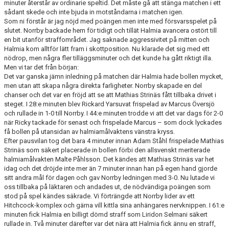
minuter återstår av ordinarie speltid. Det måste gå att stänga matchen i ett
MATCHER
sådant skede och inte bjuda in motståndarna i matchen igen.
Som ni förstår är jag nöjd med poängen men inte med försvarsspelet på
NÄRA NORRBY
slutet. Norrby backade hem för tidigt och tillät Halmia avancera ostört till
en bit utanför straffområdet. Jag saknade aggressivitet på mitten och
VÄRDEGRUND
Halmia kom alltför lätt fram i skottposition. Nu klarade det sig med ett
nödrop, men några fler tilläggsminuter och det kunde ha gått riktigt illa.
Men vi tar det från början:
Det var ganska jämn inledning på matchen där Halmia hade bollen mycket,
men utan att skapa några direkta farligheter. Norrby skapade en del
chanser och det var en fröjd att se att Mathias Strinäs fått tillbaka drivet i
steget. I 28:e minuten blev Rickard Yarsuvat frispelad av Marcus Översjö
och rullade in 1-0 till Norrby. I 44:e minuten trodde vi att det var dags för 2-0
när Ricky tackade för senast och frispelade Marcus – som dock lyckades
få bollen på utansidan av halmiamålvaktens vänstra kryss.
Efter pausvilan tog det bara 4 minuter innan Adam Ståhl frispelade Mathias
Strinäs som säkert placerade in bollen förbi den allsvenskt meriterade
halmiamålvakten Malte Påhlsson. Det kändes att Mathias Strinäs var het
idag och det dröjde inte mer än 7 minuter innan han på egen hand gjorde
sitt andra mål för dagen och gav Norrby ledningen med 3-0. Nu lutade vi
oss tillbaka på läktaren och andades ut, de nödvändiga poängen som
stod på spel kändes säkrade. Vi förträngde att Norrby lider av ett
Hitchcock-komplex och gärna vill kittla sina anhängares nervknippen. I 61:e
minuten fick Halmia en billigt dömd straff som Liridon Selmani säkert
rullade in. Två minuter därefter var det nära att Halmia fick ännu en straff,