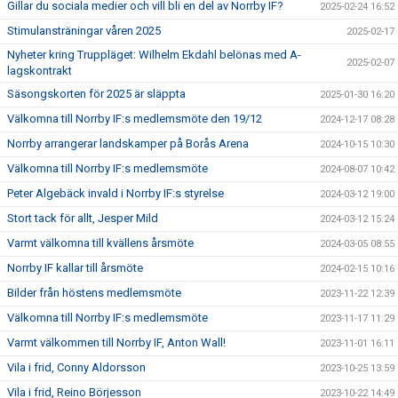
Gillar du sociala medier och vill bli en del av Norrby IF?
2025-02-24 16:52
Stimulansträningar våren 2025
2025-02-17
Nyheter kring Truppläget: Wilhelm Ekdahl belönas med A-
2025-02-07
lagskontrakt
Säsongskorten för 2025 är släppta
2025-01-30 16:20
Välkomna till Norrby IF:s medlemsmöte den 19/12
2024-12-17 08:28
Norrby arrangerar landskamper på Borås Arena
2024-10-15 10:30
Välkomna till Norrby IF:s medlemsmöte
2024-08-07 10:42
Peter Algebäck invald i Norrby IF:s styrelse
2024-03-12 19:00
Stort tack för allt, Jesper Mild
2024-03-12 15:24
Varmt välkomna till kvällens årsmöte
2024-03-05 08:55
Norrby IF kallar till årsmöte
2024-02-15 10:16
Bilder från höstens medlemsmöte
2023-11-22 12:39
Välkomna till Norrby IF:s medlemsmöte
2023-11-17 11:29
Varmt välkommen till Norrby IF, Anton Wall!
2023-11-01 16:11
Vila i frid, Conny Aldorsson
2023-10-25 13:59
Vila i frid, Reino Börjesson
2023-10-22 14:49