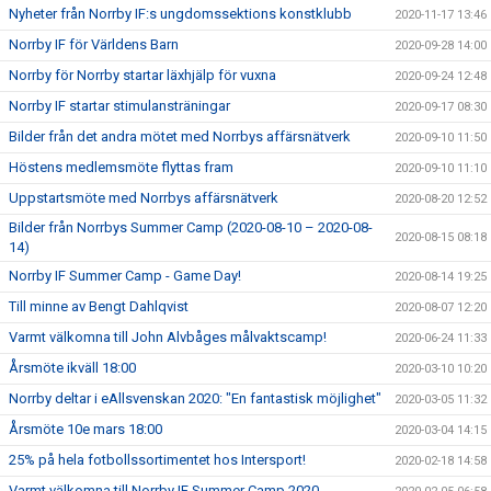
Nyheter från Norrby IF:s ungdomssektions konstklubb
2020-11-17 13:46
Norrby IF för Världens Barn
2020-09-28 14:00
Norrby för Norrby startar läxhjälp för vuxna
2020-09-24 12:48
Norrby IF startar stimulansträningar
2020-09-17 08:30
Bilder från det andra mötet med Norrbys affärsnätverk
2020-09-10 11:50
Höstens medlemsmöte flyttas fram
2020-09-10 11:10
Uppstartsmöte med Norrbys affärsnätverk
2020-08-20 12:52
Bilder från Norrbys Summer Camp (2020-08-10 – 2020-08-
2020-08-15 08:18
14)
Norrby IF Summer Camp - Game Day!
2020-08-14 19:25
Till minne av Bengt Dahlqvist
2020-08-07 12:20
Varmt välkomna till John Alvbåges målvaktscamp!
2020-06-24 11:33
Årsmöte ikväll 18:00
2020-03-10 10:20
Norrby deltar i eAllsvenskan 2020: "En fantastisk möjlighet"
2020-03-05 11:32
Årsmöte 10e mars 18:00
2020-03-04 14:15
25% på hela fotbollssortimentet hos Intersport!
2020-02-18 14:58
Varmt välkomna till Norrby IF Summer Camp 2020