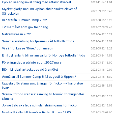
Lyckad säsongsavslutning med affärsnätverket
2022-11-14 11:04
Mycket glädje när Emil Jylhänlahti besökte elever på
2022-09-09 13:49
Särlaskolan
Bilder från Summer Camp 2022
2022-08-15 10:28
TV: Se målet som gav tre poäng
2022-07-09 22:45
Nätverksresan 2022
2022-06-22 10:22
Sommaravslutning för tjejerna i vårt fotbollsfritids
2022-06-21 12:52
Vila i frid, Lasse "Röret" Johansson
2022-05-22 18:25
Emil Jylhänlahti blir ny ansvarig för Norrbys fotbollsfritids
2022-03-24 17:52
Föreningsdagar på Intersport 20-27 mars
2022-03-21 16:00
Björn Lindvall avtackades vid årsmötet
2022-03-16 10:09
Anmälan till Summer Camp 8-12 augusti är öppen!*
2022-03-15 18:30
Uppstart för stimulansträningar för flickor - vi har platser
2022-02-28 15:56
kvar!
Svensk fotboll startar insamling till förmån för krigsoffer i
2022-02-25 15:26
Ukraina
Joline Salo ska leda stimulansträningarna för flickor
2022-02-22 15:06
Norrby IF kallar till årsmöte, tisdag 8 mars 18:00
2022-02-03 08:00