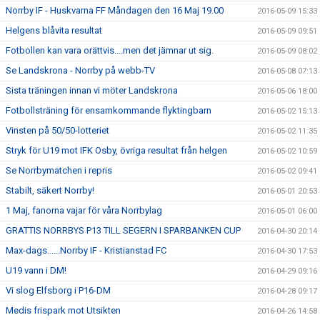
Norrby IF - Huskvarna FF Måndagen den 16 Maj 19.00
2016-05-09 15:33
Helgens blåvita resultat
2016-05-09 09:51
Fotbollen kan vara orättvis....men det jämnar ut sig.
2016-05-09 08:02
Se Landskrona - Norrby på webb-TV
2016-05-08 07:13
Sista träningen innan vi möter Landskrona
2016-05-06 18:00
Fotbollsträning för ensamkommande flyktingbarn
2016-05-02 15:13
Vinsten på 50/50-lotteriet
2016-05-02 11:35
Stryk för U19 mot IFK Osby, övriga resultat från helgen
2016-05-02 10:59
Se Norrbymatchen i repris
2016-05-02 09:41
Stabilt, säkert Norrby!
2016-05-01 20:53
1 Maj, fanorna vajar för våra Norrbylag
2016-05-01 06:00
GRATTIS NORRBYS P13 TILL SEGERN I SPARBANKEN CUP
2016-04-30 20:14
Max-dags......Norrby IF - Kristianstad FC
2016-04-30 17:53
U19 vann i DM!
2016-04-29 09:16
Vi slog Elfsborg i P16-DM
2016-04-28 09:17
Medis frispark mot Utsikten
2016-04-26 14:58