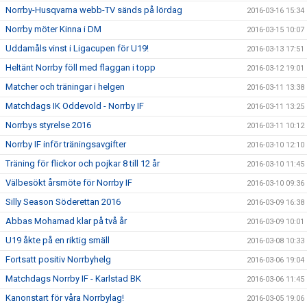
Norrby-Husqvarna webb-TV sänds på lördag
2016-03-16 15:34
Norrby möter Kinna i DM
2016-03-15 10:07
Uddamåls vinst i Ligacupen för U19!
2016-03-13 17:51
Heltänt Norrby föll med flaggan i topp
2016-03-12 19:01
Matcher och träningar i helgen
2016-03-11 13:38
Matchdags IK Oddevold - Norrby IF
2016-03-11 13:25
Norrbys styrelse 2016
2016-03-11 10:12
Norrby IF inför träningsavgifter
2016-03-10 12:10
Träning för flickor och pojkar 8 till 12 år
2016-03-10 11:45
Välbesökt årsmöte för Norrby IF
2016-03-10 09:36
Silly Season Söderettan 2016
2016-03-09 16:38
Abbas Mohamad klar på två år
2016-03-09 10:01
U19 åkte på en riktig smäll
2016-03-08 10:33
Fortsatt positiv Norrbyhelg
2016-03-06 19:04
Matchdags Norrby IF - Karlstad BK
2016-03-06 11:45
Kanonstart för våra Norrbylag!
2016-03-05 19:06