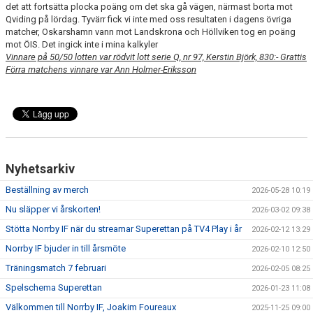
det att fortsätta plocka poäng om det ska gå vägen, närmast borta mot
Qviding på lördag. Tyvärr fick vi inte med oss resultaten i dagens övriga
matcher, Oskarshamn vann mot Landskrona och Höllviken tog en poäng
mot ÖIS. Det ingick inte i mina kalkyler
Vinnare på 50/50 lotten var rödvit lott serie Q, nr 97, Kerstin Björk, 830:- Grattis
Förra matchens vinnare var Ann Holmer-Eriksson
Nyhetsarkiv
Beställning av merch
2026-05-28 10:19
Nu släpper vi årskorten!
2026-03-02 09:38
Stötta Norrby IF när du streamar Superettan på TV4 Play i år
2026-02-12 13:29
Norrby IF bjuder in till årsmöte
2026-02-10 12:50
Träningsmatch 7 februari
2026-02-05 08:25
Spelschema Superettan
2026-01-23 11:08
Välkommen till Norrby IF, Joakim Foureaux
2025-11-25 09:00