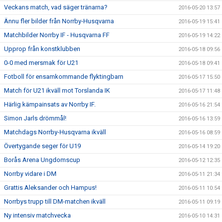
Veckans match, vad säger tränarna?
2016-05-20 13:57
Ännu fler bilder från Norrby-Husqvarna
2016-05-19 15:41
Matchbilder Norrby IF - Husqvarna FF
2016-05-19 14:22
Upprop från konstklubben
2016-05-18 09:56
0-0 med mersmak för U21
2016-05-18 09:41
Fotboll för ensamkommande flyktingbarn
2016-05-17 15:50
Match för U21 ikväll mot Torslanda IK
2016-05-17 11:48
Härlig kämpainsats av Norrby IF.
2016-05-16 21:54
Simon Jarls drömmål!
2016-05-16 13:59
Matchdags Norrby-Husqvarna ikväll
2016-05-16 08:59
Övertygande seger för U19
2016-05-14 19:20
Borås Arena Ungdomscup
2016-05-12 12:35
Norrby vidare i DM
2016-05-11 21:34
Grattis Aleksander och Hampus!
2016-05-11 10:54
Norrbys trupp till DM-matchen ikväll
2016-05-11 09:19
Ny intensiv matchvecka
2016-05-10 14:31