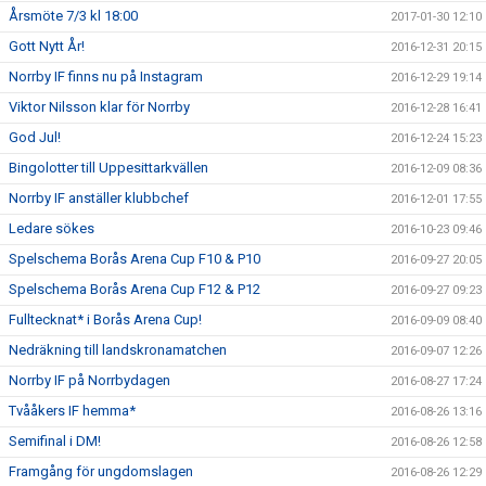
Årsmöte 7/3 kl 18:00
2017-01-30 12:10
Gott Nytt År!
2016-12-31 20:15
Norrby IF finns nu på Instagram
2016-12-29 19:14
Viktor Nilsson klar för Norrby
2016-12-28 16:41
God Jul!
2016-12-24 15:23
Bingolotter till Uppesittarkvällen
2016-12-09 08:36
Norrby IF anställer klubbchef
2016-12-01 17:55
Ledare sökes
2016-10-23 09:46
Spelschema Borås Arena Cup F10 & P10
2016-09-27 20:05
Spelschema Borås Arena Cup F12 & P12
2016-09-27 09:23
Fulltecknat* i Borås Arena Cup!
2016-09-09 08:40
Nedräkning till landskronamatchen
2016-09-07 12:26
Norrby IF på Norrbydagen
2016-08-27 17:24
Tvååkers IF hemma*
2016-08-26 13:16
Semifinal i DM!
2016-08-26 12:58
Framgång för ungdomslagen
2016-08-26 12:29