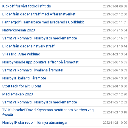
Kickoff för vårt fotbollsfritids
2023-09-01 09:38
Bilder från dagens träff med Affärsnätverket
2023-08-24 12:00
Partnergolf i samarbete med Bredareds Golfklubb
2023-08-23 11:01
Nätverksresan 2023
2023-06-19 15:04
Varmt välkomna till Norrby IF:s medlemsmöte
2023-06-13 16:57
Bilder från dagens nätverksträff
2023-05-11 10:44
Vila i frid, Arne Wiklund
2023-04-21 13:34
Norrby visade upp positiva siffror på årsmötet
2023-03-08 15:55
Varmt välkomna till kvällens årsmöte!
2023-03-07 10:03
Norrby IF kallar till årsmöte
2023-02-07 13:30
Stort tack för allt, Björn!
2023-02-01 10:30
Medlemskap 2023
2023-01-24 12:20
Varmt välkomna till Norrby IF:s medlemsmöte
2022-11-29 12:32
TV: Klubbchef David Kryssman berättar om Norrbys väg
2022-11-21 13:18
framåt
Norrby IF står redo inför nya utmaningar
2022-11-21 10:00