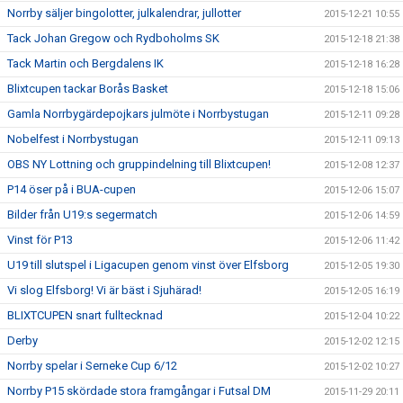
Norrby säljer bingolotter, julkalendrar, jullotter
2015-12-21 10:55
Tack Johan Gregow och Rydboholms SK
2015-12-18 21:38
Tack Martin och Bergdalens IK
2015-12-18 16:28
Blixtcupen tackar Borås Basket
2015-12-18 15:06
Gamla Norrbygärdepojkars julmöte i Norrbystugan
2015-12-11 09:28
Nobelfest i Norrbystugan
2015-12-11 09:13
OBS NY Lottning och gruppindelning till Blixtcupen!
2015-12-08 12:37
P14 öser på i BUA-cupen
2015-12-06 15:07
Bilder från U19:s segermatch
2015-12-06 14:59
Vinst för P13
2015-12-06 11:42
U19 till slutspel i Ligacupen genom vinst över Elfsborg
2015-12-05 19:30
Vi slog Elfsborg! Vi är bäst i Sjuhärad!
2015-12-05 16:19
BLIXTCUPEN snart fulltecknad
2015-12-04 10:22
Derby
2015-12-02 12:15
Norrby spelar i Serneke Cup 6/12
2015-12-02 10:27
Norrby P15 skördade stora framgångar i Futsal DM
2015-11-29 20:11