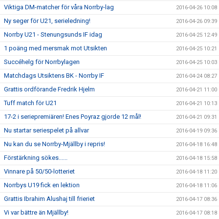
Viktiga DM-matcher för våra Norrby-lag
2016-04-26 10:08
Ny seger för U21, serieledning!
2016-04-26 09:39
Norrby U21 - Stenungsunds IF idag
2016-04-25 12:49
1 poäng med mersmak mot Utsikten
2016-04-25 10:21
Succéhelg för Norrbylagen
2016-04-25 10:03
Matchdags Utsiktens BK - Norrby IF
2016-04-24 08:27
Grattis ordförande Fredrik Hjelm
2016-04-21 11:00
Tuff match för U21
2016-04-21 10:13
17-2 i seriepremiären! Enes Poyraz gjorde 12 mål!
2016-04-21 09:31
Nu startar seriespelet på allvar
2016-04-19 09:36
Nu kan du se Norrby-Mjällby i repris!
2016-04-18 16:48
Förstärkning sökes......
2016-04-18 15:58
Vinnare på 50/50-lotteriet
2016-04-18 11:20
Norrbys U19 fick en lektion
2016-04-18 11:06
Grattis Ibrahim Alushaj till frieriet
2016-04-17 08:36
Vi var bättre än Mjällby!
2016-04-17 08:18