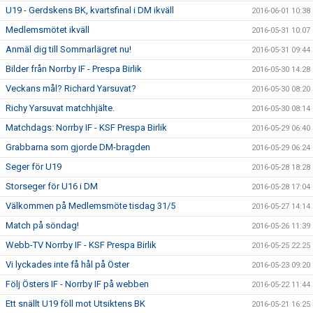
U19 - Gerdskens BK, kvartsfinal i DM ikväll
2016-06-01 10:38
Medlemsmötet ikväll
2016-05-31 10:07
Anmäl dig till Sommarlägret nu!
2016-05-31 09:44
Bilder från Norrby IF - Prespa Birlik
2016-05-30 14:28
Veckans mål? Richard Yarsuvat?
2016-05-30 08:20
Richy Yarsuvat matchhjälte.
2016-05-30 08:14
Matchdags: Norrby IF - KSF Prespa Birlik
2016-05-29 06:40
Grabbarna som gjorde DM-bragden
2016-05-29 06:24
Seger för U19
2016-05-28 18:28
Storseger för U16 i DM
2016-05-28 17:04
Välkommen på Medlemsmöte tisdag 31/5
2016-05-27 14:14
Match på söndag!
2016-05-26 11:39
Webb-TV Norrby IF - KSF Prespa Birlik
2016-05-25 22:25
Vi lyckades inte få hål på Öster
2016-05-23 09:20
Följ Östers IF - Norrby IF på webben
2016-05-22 11:44
Ett snällt U19 föll mot Utsiktens BK
2016-05-21 16:25