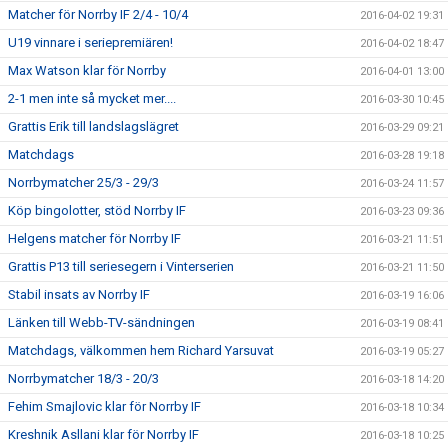
Matcher för Norrby IF 2/4 - 10/4
2016-04-02 19:31
U19 vinnare i seriepremiären!
2016-04-02 18:47
Max Watson klar för Norrby
2016-04-01 13:00
2-1 men inte så mycket mer....
2016-03-30 10:45
Grattis Erik till landslagslägret
2016-03-29 09:21
Matchdags
2016-03-28 19:18
Norrbymatcher 25/3 - 29/3
2016-03-24 11:57
Köp bingolotter, stöd Norrby IF
2016-03-23 09:36
Helgens matcher för Norrby IF
2016-03-21 11:51
Grattis P13 till seriesegern i Vinterserien
2016-03-21 11:50
Stabil insats av Norrby IF
2016-03-19 16:06
Länken till Webb-TV-sändningen
2016-03-19 08:41
Matchdags, välkommen hem Richard Yarsuvat
2016-03-19 05:27
Norrbymatcher 18/3 - 20/3
2016-03-18 14:20
Fehim Smajlovic klar för Norrby IF
2016-03-18 10:34
Kreshnik Asllani klar för Norrby IF
2016-03-18 10:25