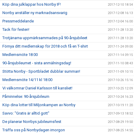
Köp dina julklappar hos Norrby IF!
2017-12-10 18:54
Norrby anställer ny marknadsansvarig
2017-12-08 16:13
Pressmeddelande
2017-12-04 16:00
Tack för festen!
2017-11-28 13:20
Trotjänarna uppmärksammades på 90-årsjubileet
2017-11-28 13:20
Förnya ditt medlemskap för 2018 och få en T-shirt
2017-11-24 09:00
Medlemsmöte 18:00
2017-11-14 09:15
90-årsjubileumet - sista anmälningsdag!
2017-11-10 08:43
Stötta Norrby - Sportbladet dubblar summan!
2017-11-09 10:15
Medlemsmöte 14/11 kl 18:00
2017-10-26 15:16
Vi välkomnar Daniel Karlsson till kansliet!
2017-10-25 12:09
Påminnelse: 90-årsjubileum
2017-10-24 16:23
Köp dina lotter till Miljonkampen av Norrby
2017-10-19 11:20
Savvo: "Gratis är alltid gott"
2017-09-13 18:52
De planerar Norrbys jubileumsfest
2017-08-29 19:50
Träffa oss på Norrbydagen imorgon
2017-08-25 14:55