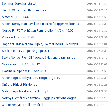
Sommarlägret har startat
2016-06-13 11:34
Ungt U19 föll med flaggan i topp
2016-06-12 07:15
Matcher 11/6 - 14/6
2016-06-10 10:58
Match, Derby, Ramnavallen, Fri entré för tjejer, Välkomna
2016-06-10 10:39
Norrby IF - FC Trollhättan Ramnavallen 14/6 kl. 19.00
2016-06-09 10:39
Vi möter Elfsborg i DM!
2016-06-09 08:32
Dags för DM/Svenska Cupen, Holmalunds IF - Norrby IF
2016-06-08 10:04
Stark insats av unga hungriga U21
2016-06-07 08:35
Stolta Norrby IF erhöll flagga på Nationaldagsfirande
2016-06-06 17:12
Nya segrar för U17 och P12
2016-06-05 20:02
Två fina skalper av P13 och U19
2016-06-05 16:58
Matchdags: Norrby IF U19-Högaborgs BK
2016-06-05 07:33
Onödig förlust för Norrby
2016-06-05 07:25
Matchdags Tvååkers IF - Norrby IF
2016-06-04 09:34
Norrby IF erhåller en Svensk Flagga på Nationaldagen.
2016-06-03 11:13
U19 säkert vidare till semifinal
2016-06-01 21:12