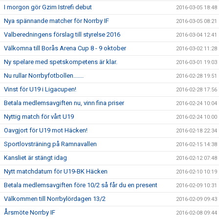
I morgon gör Gzim Istrefi debut
2016-03-05 18:48
Nya spännande matcher för Norrby IF
2016-03-05 08:21
Valberedningens förslag till styrelse 2016
2016-03-04 12:41
Välkomna till Borås Arena Cup 8 - 9 oktober
2016-03-02 11:28
Ny spelare med spetskompetens är klar.
2016-03-01 19:03
Nu rullar Norrbyfotbollen.......
2016-02-28 19:51
Vinst för U19 i Ligacupen!
2016-02-28 17:56
Betala medlemsavgiften nu, vinn fina priser
2016-02-24 10:04
Nyttig match för vårt U19
2016-02-24 10:00
Oavgjort för U19 mot Häcken!
2016-02-18 22:34
Sportlovsträning på Ramnavallen
2016-02-15 14:38
Kansliet är stängt idag
2016-02-12 07:48
Nytt matchdatum för U19-BK Häcken
2016-02-10 10:19
Betala medlemsavgiften före 10/2 så får du en present
2016-02-09 10:31
Välkommen till Norrbylördagen 13/2
2016-02-09 09:43
Årsmöte Norrby IF
2016-02-08 09:44