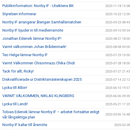
Publikinformation: Norrby IF - Utsiktens BK
2025-11-18 15:08
Styrelsen Informerar
2025-10-23 12:00
Norrby IF arrangerar återigen Samhällsmatchen
2025-09-23 08:43
Norrby IF bjuder in till medlemsmöte
2025-09-10 09:54
Jonathan Edenvik lämnar Norrby IF!
2025-08-27 18:00
Varmt välkommen Johan Brådenmark!
2025-08-08 09:00
Teo Helge lämnar Norrby IF
2025-07-29 10:00
Varmt Välkommen Chisomnazu Chika Chidi
2025-07-28 18:00
Tack för allt, Ricky!
2025-07-27 21:43
Diskvalificerade ur Distriktsmästerskapen 2025
2025-07-14 22:12
Lycka till Albin!
2025-06-10 19:57
VARMT VÄLKOMMEN, NIKLAS KLINGBERG
2025-06-06 09:00
Lycka till Lendi!
2025-05-21 17:23
Tobias Edenvik lämnar Norrby IF – arbetet fortsätter enligt
2025-03-06 16:48
vår långsiktiga plan
Norrby IF kallar till årsmöte
2025-02-28