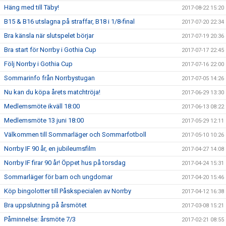
Häng med till Täby!
2017-08-22 15:20
B15 & B16 utslagna på straffar, B18 i 1/8-final
2017-07-20 22:34
Bra känsla när slutspelet börjar
2017-07-19 20:36
Bra start för Norrby i Gothia Cup
2017-07-17 22:45
Följ Norrby i Gothia Cup
2017-07-16 22:00
Sommarinfo från Norrbystugan
2017-07-05 14:26
Nu kan du köpa årets matchtröja!
2017-06-29 13:30
Medlemsmöte ikväll 18:00
2017-06-13 08:22
Medlemsmöte 13 juni 18:00
2017-05-29 12:11
Välkommen till Sommarläger och Sommarfotboll
2017-05-10 10:26
Norrby IF 90 år, en jubileumsfilm
2017-04-27 14:08
Norrby IF firar 90 år! Öppet hus på torsdag
2017-04-24 15:31
Sommarläger för barn och ungdomar
2017-04-20 15:46
Köp bingolotter till Påskspecialen av Norrby
2017-04-12 16:38
Bra uppslutning på årsmötet
2017-03-08 15:21
Påminnelse: årsmöte 7/3
2017-02-21 08:55