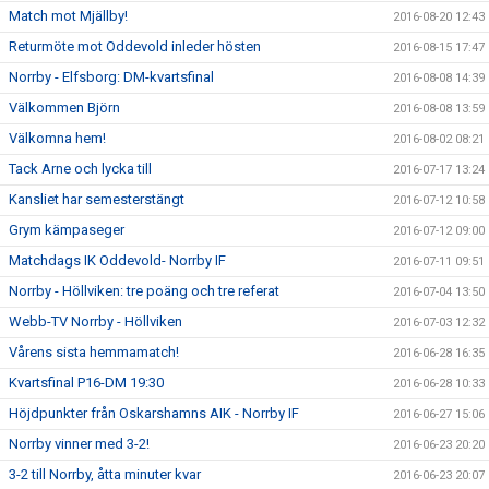
Match mot Mjällby!
2016-08-20 12:43
Returmöte mot Oddevold inleder hösten
2016-08-15 17:47
Norrby - Elfsborg: DM-kvartsfinal
2016-08-08 14:39
Välkommen Björn
2016-08-08 13:59
Välkomna hem!
2016-08-02 08:21
Tack Arne och lycka till
2016-07-17 13:24
Kansliet har semesterstängt
2016-07-12 10:58
Grym kämpaseger
2016-07-12 09:00
Matchdags IK Oddevold- Norrby IF
2016-07-11 09:51
Norrby - Höllviken: tre poäng och tre referat
2016-07-04 13:50
Webb-TV Norrby - Höllviken
2016-07-03 12:32
Vårens sista hemmamatch!
2016-06-28 16:35
Kvartsfinal P16-DM 19:30
2016-06-28 10:33
Höjdpunkter från Oskarshamns AIK - Norrby IF
2016-06-27 15:06
Norrby vinner med 3-2!
2016-06-23 20:20
3-2 till Norrby, åtta minuter kvar
2016-06-23 20:07