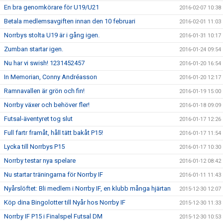
En bra genomkörare för U19/U21
2016-02-07 10:38
Betala medlemsavgiften innan den 10 februari
2016-02-01 11:03
Norrbys stolta U19 är i gång igen.
2016-01-31 10:17
Zumban startar igen.
2016-01-24 09:54
Nu har vi swish! 1231452457
2016-01-20 16:54
In Memorian, Conny Andréasson
2016-01-20 12:17
Ramnavallen är grön och fin!
2016-01-19 15:00
Norrby växer och behöver fler!
2016-01-18 09:09
Futsal-äventyret tog slut
2016-01-17 12:26
Full fartr framåt, håll tätt bakåt P15!
2016-01-17 11:54
Lycka till Norrbys P15
2016-01-17 10:30
Norrby testar nya spelare
2016-01-12 08:42
Nu startar träningarna för Norrby IF
2016-01-11 11:43
Nyårslöftet: Bli medlem i Norrby IF, en klubb många hjärtan
2015-12-30 12:07
Köp dina Bingolotter till Nyår hos Norrby IF
2015-12-30 11:33
Norrby IF P15 i Finalspel Futsal DM
2015-12-30 10:53