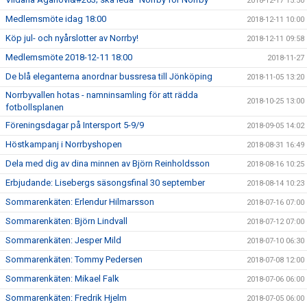
2018-12-17 15:50
Medlemsmöte idag 18:00
2018-12-11 10:00
Köp jul- och nyårslotter av Norrby!
2018-12-11 09:58
Medlemsmöte 2018-12-11 18:00
2018-11-27
De blå eleganterna anordnar bussresa till Jönköping
2018-11-05 13:20
Norrbyvallen hotas - namninsamling för att rädda
2018-10-25 13:00
fotbollsplanen
Föreningsdagar på Intersport 5-9/9
2018-09-05 14:02
Höstkampanj i Norrbyshopen
2018-08-31 16:49
Dela med dig av dina minnen av Björn Reinholdsson
2018-08-16 10:25
Erbjudande: Lisebergs säsongsfinal 30 september
2018-08-14 10:23
Sommarenkäten: Erlendur Hilmarsson
2018-07-16 07:00
Sommarenkäten: Björn Lindvall
2018-07-12 07:00
Sommarenkäten: Jesper Mild
2018-07-10 06:30
Sommarenkäten: Tommy Pedersen
2018-07-08 12:00
Sommarenkäten: Mikael Falk
2018-07-06 06:00
Sommarenkäten: Fredrik Hjelm
2018-07-05 06:00