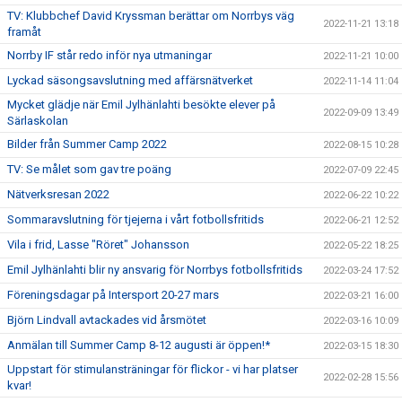
TV: Klubbchef David Kryssman berättar om Norrbys väg
2022-11-21 13:18
framåt
Norrby IF står redo inför nya utmaningar
2022-11-21 10:00
Lyckad säsongsavslutning med affärsnätverket
2022-11-14 11:04
Mycket glädje när Emil Jylhänlahti besökte elever på
2022-09-09 13:49
Särlaskolan
Bilder från Summer Camp 2022
2022-08-15 10:28
TV: Se målet som gav tre poäng
2022-07-09 22:45
Nätverksresan 2022
2022-06-22 10:22
Sommaravslutning för tjejerna i vårt fotbollsfritids
2022-06-21 12:52
Vila i frid, Lasse "Röret" Johansson
2022-05-22 18:25
Emil Jylhänlahti blir ny ansvarig för Norrbys fotbollsfritids
2022-03-24 17:52
Föreningsdagar på Intersport 20-27 mars
2022-03-21 16:00
Björn Lindvall avtackades vid årsmötet
2022-03-16 10:09
Anmälan till Summer Camp 8-12 augusti är öppen!*
2022-03-15 18:30
Uppstart för stimulansträningar för flickor - vi har platser
2022-02-28 15:56
kvar!