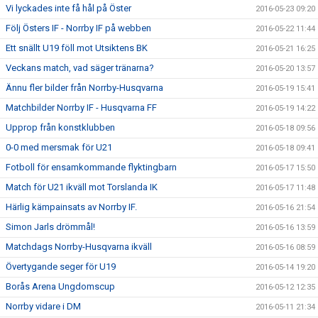
Vi lyckades inte få hål på Öster
2016-05-23 09:20
Följ Östers IF - Norrby IF på webben
2016-05-22 11:44
Ett snällt U19 föll mot Utsiktens BK
2016-05-21 16:25
Veckans match, vad säger tränarna?
2016-05-20 13:57
Ännu fler bilder från Norrby-Husqvarna
2016-05-19 15:41
Matchbilder Norrby IF - Husqvarna FF
2016-05-19 14:22
Upprop från konstklubben
2016-05-18 09:56
0-0 med mersmak för U21
2016-05-18 09:41
Fotboll för ensamkommande flyktingbarn
2016-05-17 15:50
Match för U21 ikväll mot Torslanda IK
2016-05-17 11:48
Härlig kämpainsats av Norrby IF.
2016-05-16 21:54
Simon Jarls drömmål!
2016-05-16 13:59
Matchdags Norrby-Husqvarna ikväll
2016-05-16 08:59
Övertygande seger för U19
2016-05-14 19:20
Borås Arena Ungdomscup
2016-05-12 12:35
Norrby vidare i DM
2016-05-11 21:34