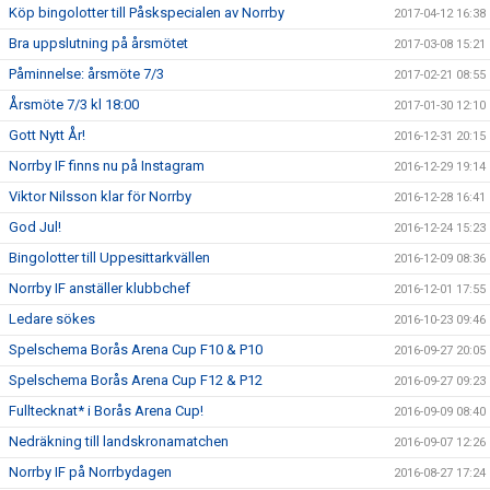
Köp bingolotter till Påskspecialen av Norrby
2017-04-12 16:38
Bra uppslutning på årsmötet
2017-03-08 15:21
Påminnelse: årsmöte 7/3
2017-02-21 08:55
Årsmöte 7/3 kl 18:00
2017-01-30 12:10
Gott Nytt År!
2016-12-31 20:15
Norrby IF finns nu på Instagram
2016-12-29 19:14
Viktor Nilsson klar för Norrby
2016-12-28 16:41
God Jul!
2016-12-24 15:23
Bingolotter till Uppesittarkvällen
2016-12-09 08:36
Norrby IF anställer klubbchef
2016-12-01 17:55
Ledare sökes
2016-10-23 09:46
Spelschema Borås Arena Cup F10 & P10
2016-09-27 20:05
Spelschema Borås Arena Cup F12 & P12
2016-09-27 09:23
Fulltecknat* i Borås Arena Cup!
2016-09-09 08:40
Nedräkning till landskronamatchen
2016-09-07 12:26
Norrby IF på Norrbydagen
2016-08-27 17:24