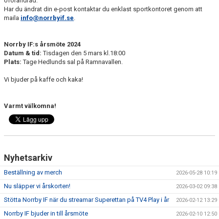
oförändrad.
Har du ändrat din e-post kontaktar du enklast sportkontoret genom att
maila
info@norrbyif.se
.
Norrby IF:s årsmöte 2024
Datum & tid:
Tisdagen den 5 mars kl.18:00
Plats:
Tage Hedlunds sal på Ramnavallen.
Vi bjuder på kaffe och kaka!
Varmt välkomna!
Nyhetsarkiv
Beställning av merch
2026-05-28 10:19
Nu släpper vi årskorten!
2026-03-02 09:38
Stötta Norrby IF när du streamar Superettan på TV4 Play i år
2026-02-12 13:29
Norrby IF bjuder in till årsmöte
2026-02-10 12:50