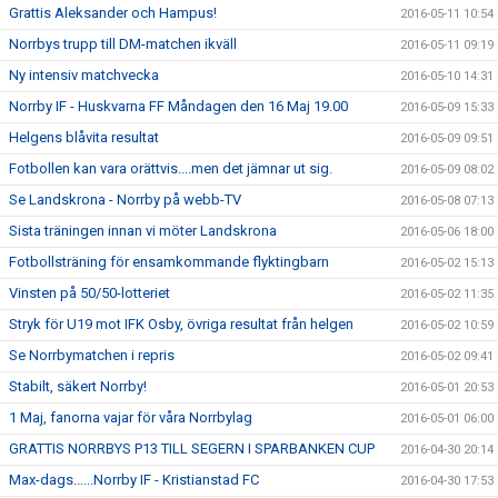
Grattis Aleksander och Hampus!
2016-05-11 10:54
Norrbys trupp till DM-matchen ikväll
2016-05-11 09:19
Ny intensiv matchvecka
2016-05-10 14:31
Norrby IF - Huskvarna FF Måndagen den 16 Maj 19.00
2016-05-09 15:33
Helgens blåvita resultat
2016-05-09 09:51
Fotbollen kan vara orättvis....men det jämnar ut sig.
2016-05-09 08:02
Se Landskrona - Norrby på webb-TV
2016-05-08 07:13
Sista träningen innan vi möter Landskrona
2016-05-06 18:00
Fotbollsträning för ensamkommande flyktingbarn
2016-05-02 15:13
Vinsten på 50/50-lotteriet
2016-05-02 11:35
Stryk för U19 mot IFK Osby, övriga resultat från helgen
2016-05-02 10:59
Se Norrbymatchen i repris
2016-05-02 09:41
Stabilt, säkert Norrby!
2016-05-01 20:53
1 Maj, fanorna vajar för våra Norrbylag
2016-05-01 06:00
GRATTIS NORRBYS P13 TILL SEGERN I SPARBANKEN CUP
2016-04-30 20:14
Max-dags......Norrby IF - Kristianstad FC
2016-04-30 17:53