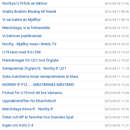
Norrbys U19 fick en lektion
2016-04-18 11:06
Grattis Ibrahim Alushaj till frieriet
2016-04-17 08:36
Vi var bättre än Mjällby!
2016-04-17 08:18
Matchdags, vi är förberedda
2016-04-15 19:31
Vi behöver publikvärdar
2016-04-14 10:30
Norrby - Mjällby visas i Webb-TV
2016-04-14 09:52
U19 vann med 9-0 i DM
2016-04-13 14:43
Premiärseger för U21 mot Örgryte
2016-04-12 10:42
Seriepremiär Örgryte IS - Norrby IF U21
2016-04-11 11:18
Sista matcherna innan seriepremiären är klara
2016-04-11 10:24
NORRBY IF P12.......MÄSTARNAS MÄSTARE!
2016-04-10 13:33
Förlust för U19 mot ett bra Värnamo.
2016-04-09 15:48
Upptaktsträffen för Ettanfotboll
2016-04-07 11:25
Matchdags Kinna IF - Norrby IF
2016-04-07 10:35
Öster och BP är favoriter hos Svenska Spel
2016-04-06 13:44
Ingen oro trots 2-4
2016-04-06 11:27