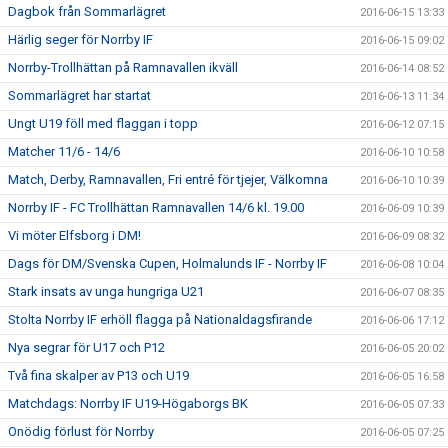
Dagbok från Sommarlägret
2016-06-15 13:33
Härlig seger för Norrby IF
2016-06-15 09:02
Norrby-Trollhättan på Ramnavallen ikväll
2016-06-14 08:52
Sommarlägret har startat
2016-06-13 11:34
Ungt U19 föll med flaggan i topp
2016-06-12 07:15
Matcher 11/6 - 14/6
2016-06-10 10:58
Match, Derby, Ramnavallen, Fri entré för tjejer, Välkomna
2016-06-10 10:39
Norrby IF - FC Trollhättan Ramnavallen 14/6 kl. 19.00
2016-06-09 10:39
Vi möter Elfsborg i DM!
2016-06-09 08:32
Dags för DM/Svenska Cupen, Holmalunds IF - Norrby IF
2016-06-08 10:04
Stark insats av unga hungriga U21
2016-06-07 08:35
Stolta Norrby IF erhöll flagga på Nationaldagsfirande
2016-06-06 17:12
Nya segrar för U17 och P12
2016-06-05 20:02
Två fina skalper av P13 och U19
2016-06-05 16:58
Matchdags: Norrby IF U19-Högaborgs BK
2016-06-05 07:33
Onödig förlust för Norrby
2016-06-05 07:25