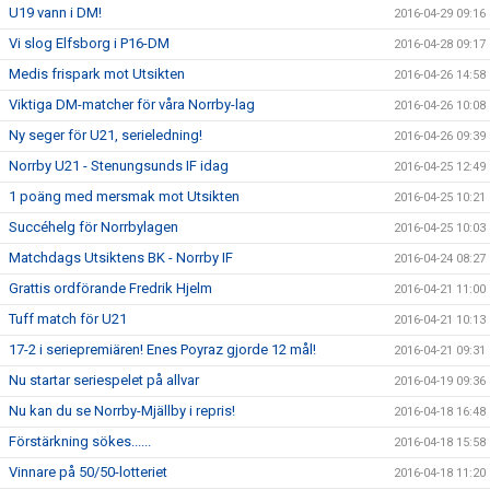
U19 vann i DM!
2016-04-29 09:16
Vi slog Elfsborg i P16-DM
2016-04-28 09:17
Medis frispark mot Utsikten
2016-04-26 14:58
Viktiga DM-matcher för våra Norrby-lag
2016-04-26 10:08
Ny seger för U21, serieledning!
2016-04-26 09:39
Norrby U21 - Stenungsunds IF idag
2016-04-25 12:49
1 poäng med mersmak mot Utsikten
2016-04-25 10:21
Succéhelg för Norrbylagen
2016-04-25 10:03
Matchdags Utsiktens BK - Norrby IF
2016-04-24 08:27
Grattis ordförande Fredrik Hjelm
2016-04-21 11:00
Tuff match för U21
2016-04-21 10:13
17-2 i seriepremiären! Enes Poyraz gjorde 12 mål!
2016-04-21 09:31
Nu startar seriespelet på allvar
2016-04-19 09:36
Nu kan du se Norrby-Mjällby i repris!
2016-04-18 16:48
Förstärkning sökes......
2016-04-18 15:58
Vinnare på 50/50-lotteriet
2016-04-18 11:20