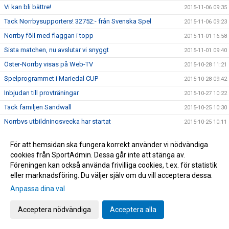
Vi kan bli bättre!
2015-11-06 09:35
Tack Norrbysupporters! 32752:- från Svenska Spel
2015-11-06 09:23
Norrby föll med flaggan i topp
2015-11-01 16:58
Sista matchen, nu avslutar vi snyggt
2015-11-01 09:40
Öster-Norrby visas på Web-TV
2015-10-28 11:21
Spelprogrammet i Mariedal CUP
2015-10-28 09:42
Inbjudan till provträningar
2015-10-27 10:22
Tack familjen Sandwall
2015-10-25 10:30
Norrbys utbildningsvecka har startat
2015-10-25 10:11
God morgon Norrbyiter och fotbollsälskare
2015-10-25 07:32
För att hemsidan ska fungera korrekt använder vi nödvändiga
Vi har klarat nytt kontrakt!
2015-10-24 17:56
cookies från SportAdmin. Dessa går inte att stänga av.
Årets viktigaste match
Föreningen kan också använda frivilliga cookies, t.ex. för statistik
2015-10-23 19:10
eller marknadsföring. Du väljer själv om du vill acceptera dessa.
Norrbys P15 spelar DM/SM-kval i Futsal
2015-10-23 10:20
Anpassa dina val
Nu gäller det! Vinna eller försvinna!
2015-10-22 09:40
Grattis Raymond Fridén
2015-10-20 14:24
Acceptera nödvändiga
Acceptera alla
Norrby orkade inte
2015-10-17 16:45