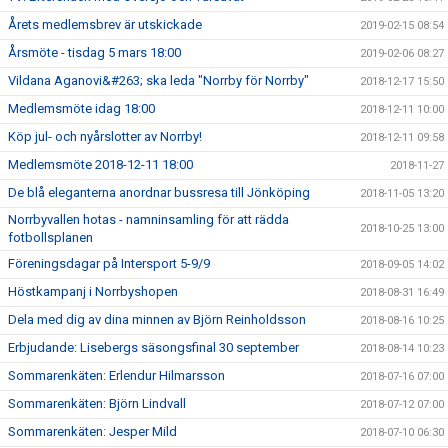
Årets medlemsbrev är utskickade
2019-02-15 08:54
Årsmöte - tisdag 5 mars 18:00
2019-02-06 08:27
Vildana Aganovi&#263; ska leda "Norrby för Norrby"
2018-12-17 15:50
Medlemsmöte idag 18:00
2018-12-11 10:00
Köp jul- och nyårslotter av Norrby!
2018-12-11 09:58
Medlemsmöte 2018-12-11 18:00
2018-11-27
De blå eleganterna anordnar bussresa till Jönköping
2018-11-05 13:20
Norrbyvallen hotas - namninsamling för att rädda
2018-10-25 13:00
fotbollsplanen
Föreningsdagar på Intersport 5-9/9
2018-09-05 14:02
Höstkampanj i Norrbyshopen
2018-08-31 16:49
Dela med dig av dina minnen av Björn Reinholdsson
2018-08-16 10:25
Erbjudande: Lisebergs säsongsfinal 30 september
2018-08-14 10:23
Sommarenkäten: Erlendur Hilmarsson
2018-07-16 07:00
Sommarenkäten: Björn Lindvall
2018-07-12 07:00
Sommarenkäten: Jesper Mild
2018-07-10 06:30