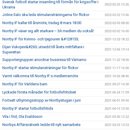
Svensk fotboll startar insamling till förmån för krigsoffer i
2022-02-25 15:26
Ukraina
Joline Salo ska leda stimulansträningarna för flickor
2022-02-22 15:06
Norrby IF kallar till årsmöte, tisdag 8 mars 18:00
2022-02-03 08:00
Norrby IF växer sig allt starkare – bli medlem du också!
2022-02-02 16:00
Norrby IF för Kvinno- och tjejjouren &#128153;
2021-12-23 18:22
Dijan Vukojevi&#263; utsedd till årets mittfältare i
2021-12-06 19:14
Superettan
Supportergruppen anordnar bussresa till Värnamo
2021-11-22 18:00
Norrby IF startar stimulansträningar för flickor
2021-11-17 16:00
Varmt välkomna till Norrby IF:s medlemsmöte
2021-10-26 08:46
Norrby IF för Världens barn
2021-09-27 14:30
Lyckade första månader för fotbollsfritidset
2021-06-24 11:09
Fortsatt uthyrningsstopp av Norrbystugan i juni
2021-06-01 09:45
Norrby IF startar fotbollsfritids
2021-04-15 10:50
Vila i frid, Ola Evaldsson
2021-03-30 12:22
Norrbys Affärsnätverk ledde till nytt samarbete
2021-03-25 13:53