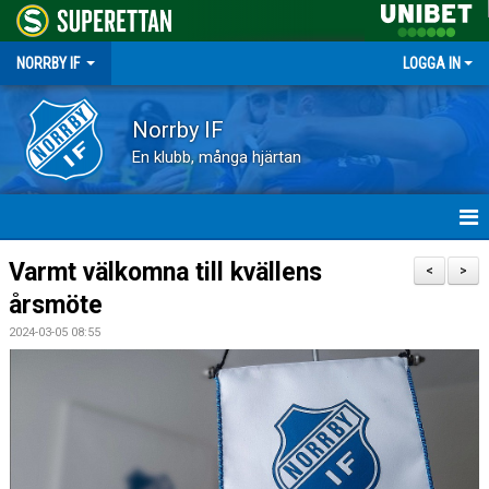
NORRBY IF
LOGGA IN
Norrby IF
En klubb, många hjärtan
HEM
Varmt välkomna till kvällens
<
>
årsmöte
NYHETER
2024-03-05 08:55
FÖRENINGEN
KALENDER
VÅRA LAG