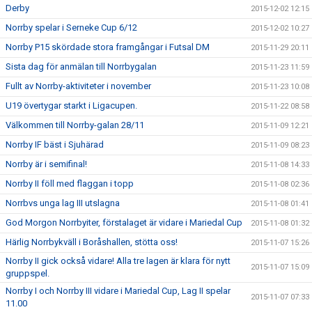
Derby
2015-12-02 12:15
Norrby spelar i Serneke Cup 6/12
2015-12-02 10:27
Norrby P15 skördade stora framgångar i Futsal DM
2015-11-29 20:11
Sista dag för anmälan till Norrbygalan
2015-11-23 11:59
Fullt av Norrby-aktiviteter i november
2015-11-23 10:08
U19 övertygar starkt i Ligacupen.
2015-11-22 08:58
Välkommen till Norrby-galan 28/11
2015-11-09 12:21
Norrby IF bäst i Sjuhärad
2015-11-09 08:23
Norrby är i semifinal!
2015-11-08 14:33
Norrby II föll med flaggan i topp
2015-11-08 02:36
Norrbvs unga lag III utslagna
2015-11-08 01:41
God Morgon Norrbyiter, förstalaget är vidare i Mariedal Cup
2015-11-08 01:32
Härlig Norrbykväll i Boråshallen, stötta oss!
2015-11-07 15:26
Norrby II gick också vidare! Alla tre lagen är klara för nytt
2015-11-07 15:09
gruppspel.
Norrby I och Norrby III vidare i Mariedal Cup, Lag II spelar
2015-11-07 07:33
11.00