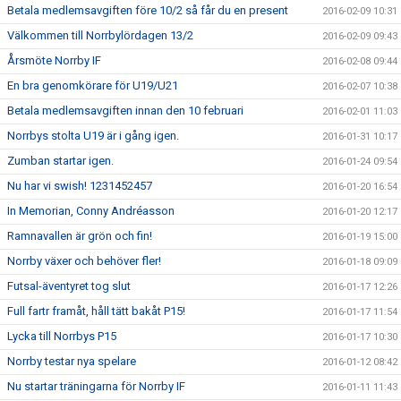
Betala medlemsavgiften före 10/2 så får du en present
2016-02-09 10:31
Välkommen till Norrbylördagen 13/2
2016-02-09 09:43
Årsmöte Norrby IF
2016-02-08 09:44
En bra genomkörare för U19/U21
2016-02-07 10:38
Betala medlemsavgiften innan den 10 februari
2016-02-01 11:03
Norrbys stolta U19 är i gång igen.
2016-01-31 10:17
Zumban startar igen.
2016-01-24 09:54
Nu har vi swish! 1231452457
2016-01-20 16:54
In Memorian, Conny Andréasson
2016-01-20 12:17
Ramnavallen är grön och fin!
2016-01-19 15:00
Norrby växer och behöver fler!
2016-01-18 09:09
Futsal-äventyret tog slut
2016-01-17 12:26
Full fartr framåt, håll tätt bakåt P15!
2016-01-17 11:54
Lycka till Norrbys P15
2016-01-17 10:30
Norrby testar nya spelare
2016-01-12 08:42
Nu startar träningarna för Norrby IF
2016-01-11 11:43