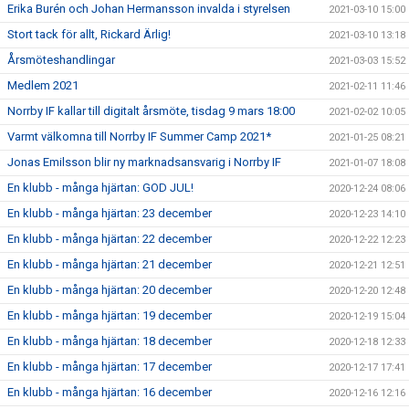
Erika Burén och Johan Hermansson invalda i styrelsen
2021-03-10 15:00
Stort tack för allt, Rickard Ärlig!
2021-03-10 13:18
Årsmöteshandlingar
2021-03-03 15:52
Medlem 2021
2021-02-11 11:46
Norrby IF kallar till digitalt årsmöte, tisdag 9 mars 18:00
2021-02-02 10:05
Varmt välkomna till Norrby IF Summer Camp 2021*
2021-01-25 08:21
Jonas Emilsson blir ny marknadsansvarig i Norrby IF
2021-01-07 18:08
En klubb - många hjärtan: GOD JUL!
2020-12-24 08:06
En klubb - många hjärtan: 23 december
2020-12-23 14:10
En klubb - många hjärtan: 22 december
2020-12-22 12:23
En klubb - många hjärtan: 21 december
2020-12-21 12:51
En klubb - många hjärtan: 20 december
2020-12-20 12:48
En klubb - många hjärtan: 19 december
2020-12-19 15:04
En klubb - många hjärtan: 18 december
2020-12-18 12:33
En klubb - många hjärtan: 17 december
2020-12-17 17:41
En klubb - många hjärtan: 16 december
2020-12-16 12:16