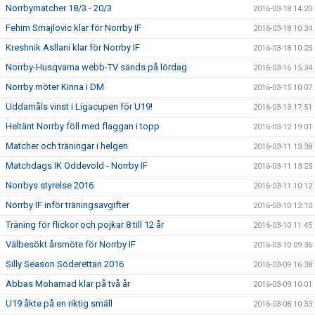
Norrbymatcher 18/3 - 20/3
2016-03-18 14:20
Fehim Smajlovic klar för Norrby IF
2016-03-18 10:34
Kreshnik Asllani klar för Norrby IF
2016-03-18 10:25
Norrby-Husqvarna webb-TV sänds på lördag
2016-03-16 15:34
Norrby möter Kinna i DM
2016-03-15 10:07
Uddamåls vinst i Ligacupen för U19!
2016-03-13 17:51
Heltänt Norrby föll med flaggan i topp
2016-03-12 19:01
Matcher och träningar i helgen
2016-03-11 13:38
Matchdags IK Oddevold - Norrby IF
2016-03-11 13:25
Norrbys styrelse 2016
2016-03-11 10:12
Norrby IF inför träningsavgifter
2016-03-10 12:10
Träning för flickor och pojkar 8 till 12 år
2016-03-10 11:45
Välbesökt årsmöte för Norrby IF
2016-03-10 09:36
Silly Season Söderettan 2016
2016-03-09 16:38
Abbas Mohamad klar på två år
2016-03-09 10:01
U19 åkte på en riktig smäll
2016-03-08 10:33