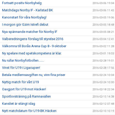
Fortsatt positiv Norrbyhelg
2016-03-06 19:04
Matchdags Norrby IF - Karlstad BK
2016-03-06 11:45
Kanonstart för våra Norrbylag!
2016-03-05 19:06
I morgon gör Gzim Istrefi debut
2016-03-05 18:48
Nya spännande matcher för Norrby IF
2016-03-05 08:21
Valberedningens förslag till styrelse 2016
2016-03-04 12:41
Välkomna till Borås Arena Cup 8 - 9 oktober
2016-03-02 11:28
Ny spelare med spetskompetens är klar.
2016-03-01 19:03
Nu rullar Norrbyfotbollen.......
2016-02-28 19:51
Vinst för U19 i Ligacupen!
2016-02-28 17:56
Betala medlemsavgiften nu, vinn fina priser
2016-02-24 10:04
Nyttig match för vårt U19
2016-02-24 10:00
Oavgjort för U19 mot Häcken!
2016-02-18 22:34
Sportlovsträning på Ramnavallen
2016-02-15 14:38
Kansliet är stängt idag
2016-02-12 07:48
Nytt matchdatum för U19-BK Häcken
2016-02-10 10:19