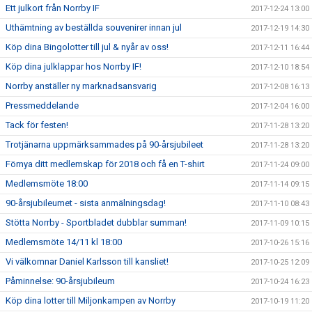
Ett julkort från Norrby IF
2017-12-24 13:00
Uthämtning av beställda souvenirer innan jul
2017-12-19 14:30
Köp dina Bingolotter till jul & nyår av oss!
2017-12-11 16:44
Köp dina julklappar hos Norrby IF!
2017-12-10 18:54
Norrby anställer ny marknadsansvarig
2017-12-08 16:13
Pressmeddelande
2017-12-04 16:00
Tack för festen!
2017-11-28 13:20
Trotjänarna uppmärksammades på 90-årsjubileet
2017-11-28 13:20
Förnya ditt medlemskap för 2018 och få en T-shirt
2017-11-24 09:00
Medlemsmöte 18:00
2017-11-14 09:15
90-årsjubileumet - sista anmälningsdag!
2017-11-10 08:43
Stötta Norrby - Sportbladet dubblar summan!
2017-11-09 10:15
Medlemsmöte 14/11 kl 18:00
2017-10-26 15:16
Vi välkomnar Daniel Karlsson till kansliet!
2017-10-25 12:09
Påminnelse: 90-årsjubileum
2017-10-24 16:23
Köp dina lotter till Miljonkampen av Norrby
2017-10-19 11:20