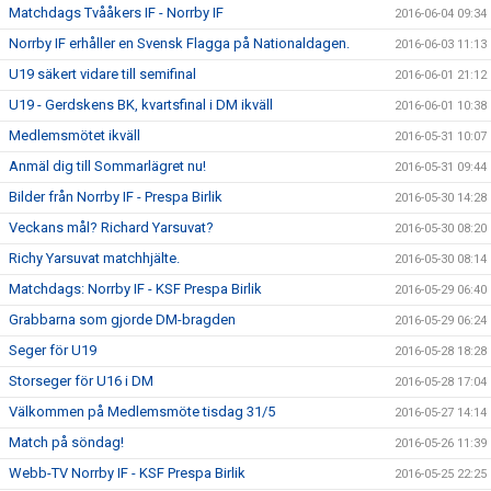
Matchdags Tvååkers IF - Norrby IF
2016-06-04 09:34
Norrby IF erhåller en Svensk Flagga på Nationaldagen.
2016-06-03 11:13
U19 säkert vidare till semifinal
2016-06-01 21:12
U19 - Gerdskens BK, kvartsfinal i DM ikväll
2016-06-01 10:38
Medlemsmötet ikväll
2016-05-31 10:07
Anmäl dig till Sommarlägret nu!
2016-05-31 09:44
Bilder från Norrby IF - Prespa Birlik
2016-05-30 14:28
Veckans mål? Richard Yarsuvat?
2016-05-30 08:20
Richy Yarsuvat matchhjälte.
2016-05-30 08:14
Matchdags: Norrby IF - KSF Prespa Birlik
2016-05-29 06:40
Grabbarna som gjorde DM-bragden
2016-05-29 06:24
Seger för U19
2016-05-28 18:28
Storseger för U16 i DM
2016-05-28 17:04
Välkommen på Medlemsmöte tisdag 31/5
2016-05-27 14:14
Match på söndag!
2016-05-26 11:39
Webb-TV Norrby IF - KSF Prespa Birlik
2016-05-25 22:25