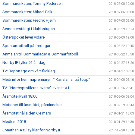
Sommarenkäten: Tommy Pedersen
2018-07-08 12:00
Sommarenkäten: Mikael Falk
2018-07-06 06:00
Sommarenkäten: Fredrik Hjelm
2018-07-05 06:00
Semesterstängt i klubbstugan
2018-06-29 16:13
Österspöket lever vidare
2018-06-09 19:00
Spontanfotboll på fredagar
2018-05-22 10:45
Anmälan till Sommarläger & Sommarfotboll
2018-05-22 10:30
Norrby IF fyller 91 år idag
2018-04-27 18:26
TV: Reportage om vårt flicklag
2018-04-27 09:50
Medi inför hemmapremiären: ” Känslan är på topp”
2018-04-08 06:10
TV: "Norrbyprofilerna svarar" avsnitt #1
2018-03-26 20:41
Årsmöte ikväll 18:00
2018-03-06 09:04
Motioner till årsmötet, påminnelse
2018-02-19 09:43
Årsmötet hålls den 6:e mars
2018-01-31 18:03
Medlem 2018
2018-01-29 14:30
Jonathan Azulay klar för Norrby IF
2017-12-28 18:58