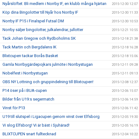
Nyårslöftet: Bli medlem i Norrby IF, en klubb många hjärtan
2015-12-30 12:07
Köp dina Bingolotter till Nyår hos Norrby IF
2015-12-30 11:33
Norrby IF P15 i Finalspel Futsal DM
2015-12-30 10:53
Norrby säljer bingolotter, julkalendrar, jullotter
2015-12-21 10:55
Tack Johan Gregow och Rydboholms SK
2015-12-18 21:38
Tack Martin och Bergdalens IK
2015-12-18 16:28
Blixtcupen tackar Borås Basket
2015-12-18 15:06
Gamla Norrbygärdepojkars julmöte i Norrbystugan
2015-12-11 09:28
Nobelfest i Norrbystugan
2015-12-11 09:13
OBS NY Lottning och gruppindelning till Blixtcupen!
2015-12-08 12:37
P14 öser på i BUA-cupen
2015-12-06 15:07
Bilder från U19:s segermatch
2015-12-06 14:59
Vinst för P13
2015-12-06 11:42
U19 till slutspel i Ligacupen genom vinst över Elfsborg
2015-12-05 19:30
Vi slog Elfsborg! Vi är bäst i Sjuhärad!
2015-12-05 16:19
BLIXTCUPEN snart fulltecknad
2015-12-04 10:22