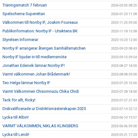
Träningsmatch 7 februari
2026-02-05 08:25
Spelschema Superettan
2026-01-23 11:08
Välkommen till Norrby IF, Joakim Foureaux
2025-11-25 09:00
Publikinformation: Norrby IF - Utsiktens BK
2025-11-18 15:08
Styrelsen Informerar
2025-10-23 12:00
Norrby IF arrangerar återigen Samhällsmatchen
2025-09-23 08:43
Norrby IF bjuder in till medlemsmöte
2025-09-10 09:54
Jonathan Edenvik lämnar Norrby IF!
2025-08-27 18:00
Varmt välkommen Johan Brådenmark!
2025-08-08 09:00
Teo Helge lämnar Norrby IF
2025-07-29 10:00
Varmt Välkommen Chisomnazu Chika Chidi
2025-07-28 18:00
Tack för allt, Ricky!
2025-07-27 21:43
Diskvalificerade ur Distriktsmästerskapen 2025
2025-07-14 22:12
Lycka till Albin!
2025-06-10 19:57
VARMT VÄLKOMMEN, NIKLAS KLINGBERG
2025-06-06 09:00
Lycka till Lendi!
2025-05-21 17:23