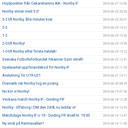
Höjdpunkter från Oskarshamns AIK - Norrby IF
2016-06-27 15:06
Norrby vinner med 3-2!
2016-06-23 20:20
3-2 till Norrby, åtta minuter kvar
2016-06-23 20:07
2-2
2016-06-23 19:57
1-2
2016-06-23 19:50
2-0 till Norrby!
2016-06-23 19:36
1-0 till Norrby efter första halvlek!
2016-06-23 19:22
Svenska Fotbollsförbundet frikänner Gzim Istrefi!
2016-06-22 12:41
Spelaravtal-uppförandekod för Norrby IF
2016-06-22 11:59
Avslutning för U19-U21
2016-06-21 13:11
Dramatik när Norrby tog en poäng.
2016-06-20 08:39
Nu kör vi Norrby!
2016-06-19 07:30
Veckans match Norrby IF - Qviding FIF
2016-06-18 12:28
Norrby - Elfsborg i DM den 24/8, nu laddar vi!
2016-06-16 13:59
Matchdags Norrby IF U 19 - Qviding FIF ikväll kl. 19.00
2016-06-16 13:47
Ny vinst på Ramnavallen?
2016-06-16 11:40