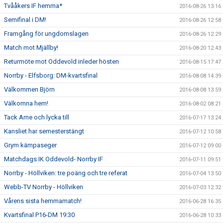
Tvååkers IF hemma*
2016-08-26 13:16
Semifinal i DM!
2016-08-26 12:58
Framgång för ungdomslagen
2016-08-26 12:29
Match mot Mjällby!
2016-08-20 12:43
Returmöte mot Oddevold inleder hösten
2016-08-15 17:47
Norrby - Elfsborg: DM-kvartsfinal
2016-08-08 14:39
Välkommen Björn
2016-08-08 13:59
Välkomna hem!
2016-08-02 08:21
Tack Arne och lycka till
2016-07-17 13:24
Kansliet har semesterstängt
2016-07-12 10:58
Grym kämpaseger
2016-07-12 09:00
Matchdags IK Oddevold- Norrby IF
2016-07-11 09:51
Norrby - Höllviken: tre poäng och tre referat
2016-07-04 13:50
Webb-TV Norrby - Höllviken
2016-07-03 12:32
Vårens sista hemmamatch!
2016-06-28 16:35
Kvartsfinal P16-DM 19:30
2016-06-28 10:33