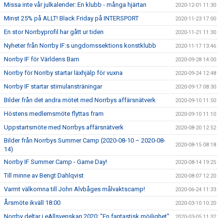
Missa inte vår julkalender: En klubb - många hjärtan
2020-12-01 11:30
Minst 25% på ALLT! Black Friday på INTERSPORT
2020-11-23 17:00
En stor Norrbyprofil har gått ur tiden
2020-11-21 11:30
Nyheter från Norrby IF:s ungdomssektions konstklubb
2020-11-17 13:46
Norrby IF för Världens Barn
2020-09-28 14:00
Norrby för Norrby startar läxhjälp för vuxna
2020-09-24 12:48
Norrby IF startar stimulansträningar
2020-09-17 08:30
Bilder från det andra mötet med Norrbys affärsnätverk
2020-09-10 11:50
Höstens medlemsmöte flyttas fram
2020-09-10 11:10
Uppstartsmöte med Norrbys affärsnätverk
2020-08-20 12:52
Bilder från Norrbys Summer Camp (2020-08-10 – 2020-08-
2020-08-15 08:18
14)
Norrby IF Summer Camp - Game Day!
2020-08-14 19:25
Till minne av Bengt Dahlqvist
2020-08-07 12:20
Varmt välkomna till John Alvbåges målvaktscamp!
2020-06-24 11:33
Årsmöte ikväll 18:00
2020-03-10 10:20
Norrby deltar i eAllsvenskan 2020: "En fantastisk möjlighet"
2020-03-05 11:32