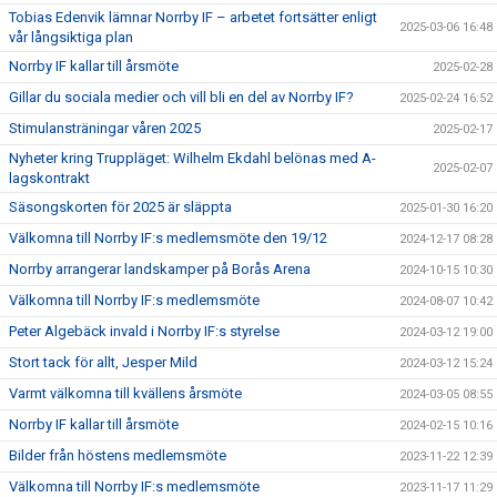
Tobias Edenvik lämnar Norrby IF – arbetet fortsätter enligt
2025-03-06 16:48
vår långsiktiga plan
Norrby IF kallar till årsmöte
2025-02-28
Gillar du sociala medier och vill bli en del av Norrby IF?
2025-02-24 16:52
Stimulansträningar våren 2025
2025-02-17
Nyheter kring Truppläget: Wilhelm Ekdahl belönas med A-
2025-02-07
lagskontrakt
Säsongskorten för 2025 är släppta
2025-01-30 16:20
Välkomna till Norrby IF:s medlemsmöte den 19/12
2024-12-17 08:28
Norrby arrangerar landskamper på Borås Arena
2024-10-15 10:30
Välkomna till Norrby IF:s medlemsmöte
2024-08-07 10:42
Peter Algebäck invald i Norrby IF:s styrelse
2024-03-12 19:00
Stort tack för allt, Jesper Mild
2024-03-12 15:24
Varmt välkomna till kvällens årsmöte
2024-03-05 08:55
Norrby IF kallar till årsmöte
2024-02-15 10:16
Bilder från höstens medlemsmöte
2023-11-22 12:39
Välkomna till Norrby IF:s medlemsmöte
2023-11-17 11:29