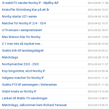
Vi webbTV-sänder Norrby IF - Mjällby AIF
2016-04-05 11:38
Kristoffer Strömberg klar på ett år
2016-04-05 10:47
Norrby startar U21-serien
2016-04-04 14:50
Matcher för Norrby IF 2/4 - 10/4
2016-04-02 19:31
U19 vinnare i seriepremiären!
2016-04-02 18:47
Max Watson klar för Norrby
2016-04-01 13:00
2-1 men inte så mycket mer....
2016-03-30 10:45
Grattis Erik till landslagslägret
2016-03-29 09:21
Matchdags
2016-03-28 19:18
Norrbymatcher 25/3 - 29/3
2016-03-24 11:57
Köp bingolotter, stöd Norrby IF
2016-03-23 09:36
Helgens matcher för Norrby IF
2016-03-21 11:51
Grattis P13 till seriesegern i Vinterserien
2016-03-21 11:50
Stabil insats av Norrby IF
2016-03-19 16:06
Länken till Webb-TV-sändningen
2016-03-19 08:41
Matchdags, välkommen hem Richard Yarsuvat
2016-03-19 05:27