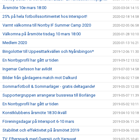
Årsmöte 10e mars 18:00
2020-03-04 14:15
25% på hela fotbollssortimentet hos Intersport!
2020-02-18 14:58
Varmt välkomna till Norrby IF Summer Camp 2020
2020-02-05 06:58
Välkomna på årsmöte tisdag 10 mars 18:00
2020-01-28 10:10
Medlem 2020
2020-01-13 16:21
Bingolotter till Uppesittarkvällen och Nyårsbingon*
2019-12-06 11:30
En Norrbyprofil har gått ur tiden
2019-09-12 13:52
Ingemar Carlsson har avlidit
2019-07-03 14:58
Bilder från gårdagens match mot Dalkurd
2019-06-02 17:08
Sommarfotboll & Sommarläger - gratis deltagande!
2019-05-23 12:00
Supportergruppen arrangerar bussresa till Borlänge
2019-05-07 11:39
En Norrbyprofil har gått ur tiden
2019-05-02 10:11
Konstklubbens årsmöte 18:30 ikväll
2019-04-10 10:18
Föreningsdagar på Intersport 6-10 mars
2019-03-06 11:24
Stabilitet och effektivitet på årsmötet 2019
2019-03-06 10:00
TV: Eftersnack med Översjö och Yarsuvat
2019-02-25 10:41