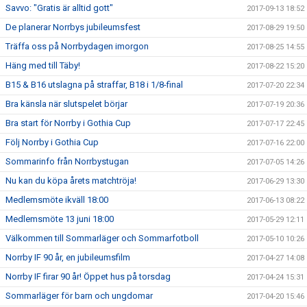
Savvo: "Gratis är alltid gott"
2017-09-13 18:52
De planerar Norrbys jubileumsfest
2017-08-29 19:50
Träffa oss på Norrbydagen imorgon
2017-08-25 14:55
Häng med till Täby!
2017-08-22 15:20
B15 & B16 utslagna på straffar, B18 i 1/8-final
2017-07-20 22:34
Bra känsla när slutspelet börjar
2017-07-19 20:36
Bra start för Norrby i Gothia Cup
2017-07-17 22:45
Följ Norrby i Gothia Cup
2017-07-16 22:00
Sommarinfo från Norrbystugan
2017-07-05 14:26
Nu kan du köpa årets matchtröja!
2017-06-29 13:30
Medlemsmöte ikväll 18:00
2017-06-13 08:22
Medlemsmöte 13 juni 18:00
2017-05-29 12:11
Välkommen till Sommarläger och Sommarfotboll
2017-05-10 10:26
Norrby IF 90 år, en jubileumsfilm
2017-04-27 14:08
Norrby IF firar 90 år! Öppet hus på torsdag
2017-04-24 15:31
Sommarläger för barn och ungdomar
2017-04-20 15:46