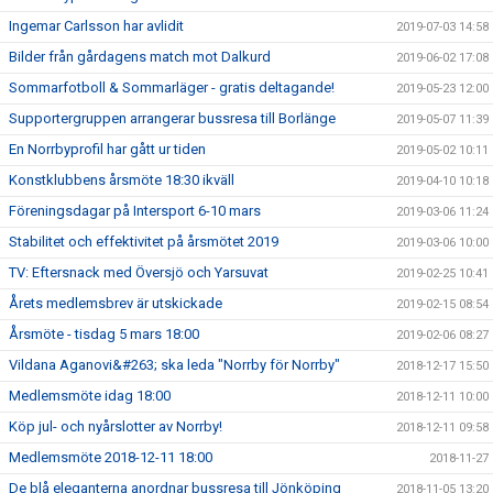
Ingemar Carlsson har avlidit
2019-07-03 14:58
Bilder från gårdagens match mot Dalkurd
2019-06-02 17:08
Sommarfotboll & Sommarläger - gratis deltagande!
2019-05-23 12:00
Supportergruppen arrangerar bussresa till Borlänge
2019-05-07 11:39
En Norrbyprofil har gått ur tiden
2019-05-02 10:11
Konstklubbens årsmöte 18:30 ikväll
2019-04-10 10:18
Föreningsdagar på Intersport 6-10 mars
2019-03-06 11:24
Stabilitet och effektivitet på årsmötet 2019
2019-03-06 10:00
TV: Eftersnack med Översjö och Yarsuvat
2019-02-25 10:41
Årets medlemsbrev är utskickade
2019-02-15 08:54
Årsmöte - tisdag 5 mars 18:00
2019-02-06 08:27
Vildana Aganovi&#263; ska leda "Norrby för Norrby"
2018-12-17 15:50
Medlemsmöte idag 18:00
2018-12-11 10:00
Köp jul- och nyårslotter av Norrby!
2018-12-11 09:58
Medlemsmöte 2018-12-11 18:00
2018-11-27
De blå eleganterna anordnar bussresa till Jönköping
2018-11-05 13:20