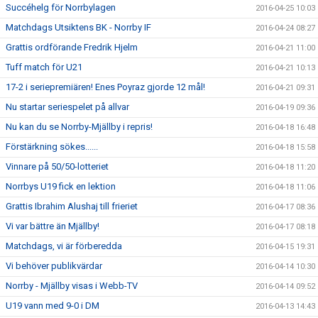
Succéhelg för Norrbylagen
2016-04-25 10:03
Matchdags Utsiktens BK - Norrby IF
2016-04-24 08:27
Grattis ordförande Fredrik Hjelm
2016-04-21 11:00
Tuff match för U21
2016-04-21 10:13
17-2 i seriepremiären! Enes Poyraz gjorde 12 mål!
2016-04-21 09:31
Nu startar seriespelet på allvar
2016-04-19 09:36
Nu kan du se Norrby-Mjällby i repris!
2016-04-18 16:48
Förstärkning sökes......
2016-04-18 15:58
Vinnare på 50/50-lotteriet
2016-04-18 11:20
Norrbys U19 fick en lektion
2016-04-18 11:06
Grattis Ibrahim Alushaj till frieriet
2016-04-17 08:36
Vi var bättre än Mjällby!
2016-04-17 08:18
Matchdags, vi är förberedda
2016-04-15 19:31
Vi behöver publikvärdar
2016-04-14 10:30
Norrby - Mjällby visas i Webb-TV
2016-04-14 09:52
U19 vann med 9-0 i DM
2016-04-13 14:43