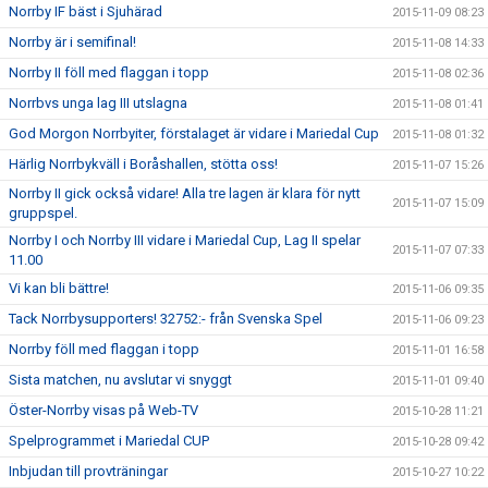
Norrby IF bäst i Sjuhärad
2015-11-09 08:23
Norrby är i semifinal!
2015-11-08 14:33
Norrby II föll med flaggan i topp
2015-11-08 02:36
Norrbvs unga lag III utslagna
2015-11-08 01:41
God Morgon Norrbyiter, förstalaget är vidare i Mariedal Cup
2015-11-08 01:32
Härlig Norrbykväll i Boråshallen, stötta oss!
2015-11-07 15:26
Norrby II gick också vidare! Alla tre lagen är klara för nytt
2015-11-07 15:09
gruppspel.
Norrby I och Norrby III vidare i Mariedal Cup, Lag II spelar
2015-11-07 07:33
11.00
Vi kan bli bättre!
2015-11-06 09:35
Tack Norrbysupporters! 32752:- från Svenska Spel
2015-11-06 09:23
Norrby föll med flaggan i topp
2015-11-01 16:58
Sista matchen, nu avslutar vi snyggt
2015-11-01 09:40
Öster-Norrby visas på Web-TV
2015-10-28 11:21
Spelprogrammet i Mariedal CUP
2015-10-28 09:42
Inbjudan till provträningar
2015-10-27 10:22