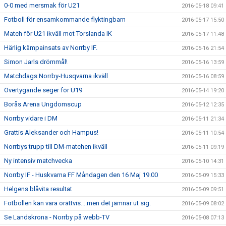
0-0 med mersmak för U21
2016-05-18 09:41
Fotboll för ensamkommande flyktingbarn
2016-05-17 15:50
Match för U21 ikväll mot Torslanda IK
2016-05-17 11:48
Härlig kämpainsats av Norrby IF.
2016-05-16 21:54
Simon Jarls drömmål!
2016-05-16 13:59
Matchdags Norrby-Husqvarna ikväll
2016-05-16 08:59
Övertygande seger för U19
2016-05-14 19:20
Borås Arena Ungdomscup
2016-05-12 12:35
Norrby vidare i DM
2016-05-11 21:34
Grattis Aleksander och Hampus!
2016-05-11 10:54
Norrbys trupp till DM-matchen ikväll
2016-05-11 09:19
Ny intensiv matchvecka
2016-05-10 14:31
Norrby IF - Huskvarna FF Måndagen den 16 Maj 19.00
2016-05-09 15:33
Helgens blåvita resultat
2016-05-09 09:51
Fotbollen kan vara orättvis....men det jämnar ut sig.
2016-05-09 08:02
Se Landskrona - Norrby på webb-TV
2016-05-08 07:13