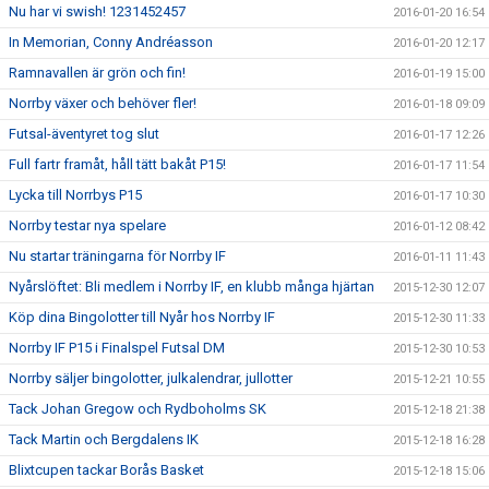
Nu har vi swish! 1231452457
2016-01-20 16:54
In Memorian, Conny Andréasson
2016-01-20 12:17
Ramnavallen är grön och fin!
2016-01-19 15:00
Norrby växer och behöver fler!
2016-01-18 09:09
Futsal-äventyret tog slut
2016-01-17 12:26
Full fartr framåt, håll tätt bakåt P15!
2016-01-17 11:54
Lycka till Norrbys P15
2016-01-17 10:30
Norrby testar nya spelare
2016-01-12 08:42
Nu startar träningarna för Norrby IF
2016-01-11 11:43
Nyårslöftet: Bli medlem i Norrby IF, en klubb många hjärtan
2015-12-30 12:07
Köp dina Bingolotter till Nyår hos Norrby IF
2015-12-30 11:33
Norrby IF P15 i Finalspel Futsal DM
2015-12-30 10:53
Norrby säljer bingolotter, julkalendrar, jullotter
2015-12-21 10:55
Tack Johan Gregow och Rydboholms SK
2015-12-18 21:38
Tack Martin och Bergdalens IK
2015-12-18 16:28
Blixtcupen tackar Borås Basket
2015-12-18 15:06