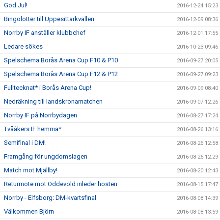
God Jul!
2016-12-24 15:23
Bingolotter till Uppesittarkvällen
2016-12-09 08:36
Norrby IF anställer klubbchef
2016-12-01 17:55
Ledare sökes
2016-10-23 09:46
Spelschema Borås Arena Cup F10 & P10
2016-09-27 20:05
Spelschema Borås Arena Cup F12 & P12
2016-09-27 09:23
Fulltecknat* i Borås Arena Cup!
2016-09-09 08:40
Nedräkning till landskronamatchen
2016-09-07 12:26
Norrby IF på Norrbydagen
2016-08-27 17:24
Tvååkers IF hemma*
2016-08-26 13:16
Semifinal i DM!
2016-08-26 12:58
Framgång för ungdomslagen
2016-08-26 12:29
Match mot Mjällby!
2016-08-20 12:43
Returmöte mot Oddevold inleder hösten
2016-08-15 17:47
Norrby - Elfsborg: DM-kvartsfinal
2016-08-08 14:39
Välkommen Björn
2016-08-08 13:59