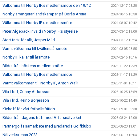
Välkomna till Norrby IF:s medlemsmöte den 19/12
2024-12-17 08:28
Norrby arrangerar landskamper på Borås Arena
2024-10-15 10:30
Välkomna till Norrby IF:s medlemsmöte
2024-08-07 10:42
Peter Algebäck invald i Norrby IF:s styrelse
2024-03-12 19:00
Stort tack för allt, Jesper Mild
2024-03-12 15:24
Varmt välkomna till kvällens årsmöte
2024-03-05 08:55
Norrby IF kallar till årsmöte
2024-02-15 10:16
Bilder från höstens medlemsmöte
2023-11-22 12:39
Välkomna till Norrby IF:s medlemsmöte
2023-11-17 11:29
Varmt välkommen till Norrby IF, Anton Wall!
2023-11-01 16:11
Vila i frid, Conny Aldorsson
2023-10-25 13:59
Vila i frid, Reino Börjesson
2023-10-22 14:49
Kickoff för vårt fotbollsfritids
2023-09-01 09:38
Bilder från dagens träff med Affärsnätverket
2023-08-24 12:00
Partnergolf i samarbete med Bredareds Golfklubb
2023-08-23 11:01
Nätverksresan 2023
2023-06-19 15:04