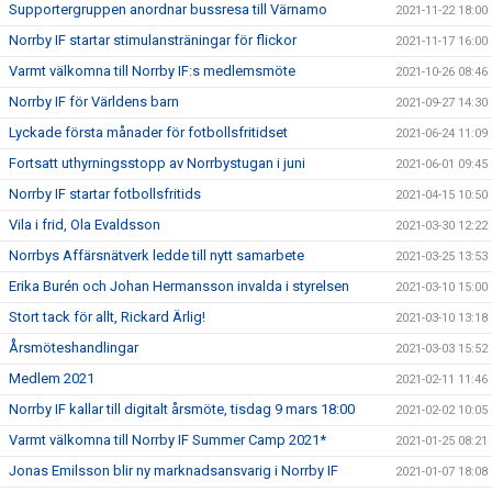
Supportergruppen anordnar bussresa till Värnamo
2021-11-22 18:00
Norrby IF startar stimulansträningar för flickor
2021-11-17 16:00
Varmt välkomna till Norrby IF:s medlemsmöte
2021-10-26 08:46
Norrby IF för Världens barn
2021-09-27 14:30
Lyckade första månader för fotbollsfritidset
2021-06-24 11:09
Fortsatt uthyrningsstopp av Norrbystugan i juni
2021-06-01 09:45
Norrby IF startar fotbollsfritids
2021-04-15 10:50
Vila i frid, Ola Evaldsson
2021-03-30 12:22
Norrbys Affärsnätverk ledde till nytt samarbete
2021-03-25 13:53
Erika Burén och Johan Hermansson invalda i styrelsen
2021-03-10 15:00
Stort tack för allt, Rickard Ärlig!
2021-03-10 13:18
Årsmöteshandlingar
2021-03-03 15:52
Medlem 2021
2021-02-11 11:46
Norrby IF kallar till digitalt årsmöte, tisdag 9 mars 18:00
2021-02-02 10:05
Varmt välkomna till Norrby IF Summer Camp 2021*
2021-01-25 08:21
Jonas Emilsson blir ny marknadsansvarig i Norrby IF
2021-01-07 18:08