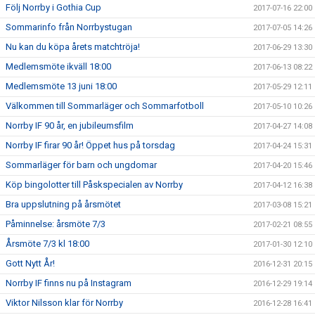
Följ Norrby i Gothia Cup
2017-07-16 22:00
Sommarinfo från Norrbystugan
2017-07-05 14:26
Nu kan du köpa årets matchtröja!
2017-06-29 13:30
Medlemsmöte ikväll 18:00
2017-06-13 08:22
Medlemsmöte 13 juni 18:00
2017-05-29 12:11
Välkommen till Sommarläger och Sommarfotboll
2017-05-10 10:26
Norrby IF 90 år, en jubileumsfilm
2017-04-27 14:08
Norrby IF firar 90 år! Öppet hus på torsdag
2017-04-24 15:31
Sommarläger för barn och ungdomar
2017-04-20 15:46
Köp bingolotter till Påskspecialen av Norrby
2017-04-12 16:38
Bra uppslutning på årsmötet
2017-03-08 15:21
Påminnelse: årsmöte 7/3
2017-02-21 08:55
Årsmöte 7/3 kl 18:00
2017-01-30 12:10
Gott Nytt År!
2016-12-31 20:15
Norrby IF finns nu på Instagram
2016-12-29 19:14
Viktor Nilsson klar för Norrby
2016-12-28 16:41