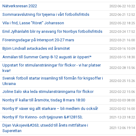
Nätverksresan 2022
2022-06-22 10:22
Sommaravslutning för tjejerna i vårt fotbollsfritids
2022-06-21 12:52
Vila i frid, Lasse "Röret" Johansson
2022-05-22 18:25
Emil Jylhänlahti blir ny ansvarig för Norrbys fotbollsfritids
2022-03-24 17:52
Föreningsdagar på Intersport 20-27 mars
2022-03-21 16:00
Björn Lindvall avtackades vid årsmötet
2022-03-16 10:09
Anmälan till Summer Camp 8-12 augusti är öppen!*
2022-03-15 18:30
Uppstart för stimulansträningar för flickor - vi har platser
2022-02-28 15:56
kvar!
Svensk fotboll startar insamling till förmån för krigsoffer i
2022-02-25 15:26
Ukraina
Joline Salo ska leda stimulansträningarna för flickor
2022-02-22 15:06
Norrby IF kallar till årsmöte, tisdag 8 mars 18:00
2022-02-03 08:00
Norrby IF växer sig allt starkare – bli medlem du också!
2022-02-02 16:00
Norrby IF för Kvinno- och tjejjouren &#128153;
2021-12-23 18:22
Dijan Vukojevi&#263; utsedd till årets mittfältare i
2021-12-06 19:14
Superettan