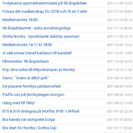
Trotjänarna uppmärksammades på 90-årsjubileet
2017-11-28 13:20
Förnya ditt medlemskap för 2018 och få en T-shirt
2017-11-24 09:00
Medlemsmöte 18:00
2017-11-14 09:15
90-årsjubileumet - sista anmälningsdag!
2017-11-10 08:43
Stötta Norrby - Sportbladet dubblar summan!
2017-11-09 10:15
Medlemsmöte 14/11 kl 18:00
2017-10-26 15:16
Vi välkomnar Daniel Karlsson till kansliet!
2017-10-25 12:09
Påminnelse: 90-årsjubileum
2017-10-24 16:23
Köp dina lotter till Miljonkampen av Norrby
2017-10-19 11:20
Savvo: "Gratis är alltid gott"
2017-09-13 18:52
De planerar Norrbys jubileumsfest
2017-08-29 19:50
Träffa oss på Norrbydagen imorgon
2017-08-25 14:55
Häng med till Täby!
2017-08-22 15:20
B15 & B16 utslagna på straffar, B18 i 1/8-final
2017-07-20 22:34
Bra känsla när slutspelet börjar
2017-07-19 20:36
Bra start för Norrby i Gothia Cup
2017-07-17 22:45