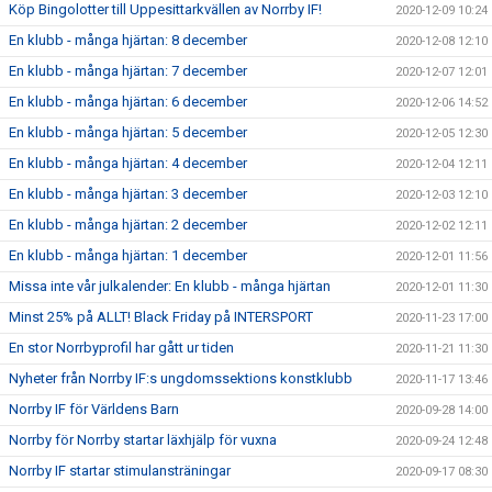
Köp Bingolotter till Uppesittarkvällen av Norrby IF!
2020-12-09 10:24
En klubb - många hjärtan: 8 december
2020-12-08 12:10
En klubb - många hjärtan: 7 december
2020-12-07 12:01
En klubb - många hjärtan: 6 december
2020-12-06 14:52
En klubb - många hjärtan: 5 december
2020-12-05 12:30
En klubb - många hjärtan: 4 december
2020-12-04 12:11
En klubb - många hjärtan: 3 december
2020-12-03 12:10
En klubb - många hjärtan: 2 december
2020-12-02 12:11
En klubb - många hjärtan: 1 december
2020-12-01 11:56
Missa inte vår julkalender: En klubb - många hjärtan
2020-12-01 11:30
Minst 25% på ALLT! Black Friday på INTERSPORT
2020-11-23 17:00
En stor Norrbyprofil har gått ur tiden
2020-11-21 11:30
Nyheter från Norrby IF:s ungdomssektions konstklubb
2020-11-17 13:46
Norrby IF för Världens Barn
2020-09-28 14:00
Norrby för Norrby startar läxhjälp för vuxna
2020-09-24 12:48
Norrby IF startar stimulansträningar
2020-09-17 08:30