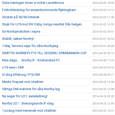
Sista träningen innan vi möter Landskrona
2016-05-06 18:00
Fotbollsträning för ensamkommande flyktingbarn
2016-05-02 15:13
Vinsten på 50/50-lotteriet
2016-05-02 11:35
Stryk för U19 mot IFK Osby, övriga resultat från helgen
2016-05-02 10:59
Se Norrbymatchen i repris
2016-05-02 09:41
Stabilt, säkert Norrby!
2016-05-01 20:53
1 Maj, fanorna vajar för våra Norrbylag
2016-05-01 06:00
GRATTIS NORRBYS P13 TILL SEGERN I SPARBANKEN CUP
2016-04-30 20:14
Max-dags......Norrby IF - Kristianstad FC
2016-04-30 17:53
U19 vann i DM!
2016-04-29 09:16
Vi slog Elfsborg i P16-DM
2016-04-28 09:17
Medis frispark mot Utsikten
2016-04-26 14:58
Viktiga DM-matcher för våra Norrby-lag
2016-04-26 10:08
Ny seger för U21, serieledning!
2016-04-26 09:39
Norrby U21 - Stenungsunds IF idag
2016-04-25 12:49
1 poäng med mersmak mot Utsikten
2016-04-25 10:21