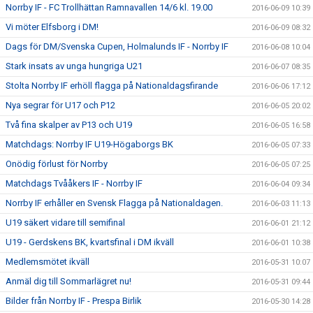
Norrby IF - FC Trollhättan Ramnavallen 14/6 kl. 19.00
2016-06-09 10:39
Vi möter Elfsborg i DM!
2016-06-09 08:32
Dags för DM/Svenska Cupen, Holmalunds IF - Norrby IF
2016-06-08 10:04
Stark insats av unga hungriga U21
2016-06-07 08:35
Stolta Norrby IF erhöll flagga på Nationaldagsfirande
2016-06-06 17:12
Nya segrar för U17 och P12
2016-06-05 20:02
Två fina skalper av P13 och U19
2016-06-05 16:58
Matchdags: Norrby IF U19-Högaborgs BK
2016-06-05 07:33
Onödig förlust för Norrby
2016-06-05 07:25
Matchdags Tvååkers IF - Norrby IF
2016-06-04 09:34
Norrby IF erhåller en Svensk Flagga på Nationaldagen.
2016-06-03 11:13
U19 säkert vidare till semifinal
2016-06-01 21:12
U19 - Gerdskens BK, kvartsfinal i DM ikväll
2016-06-01 10:38
Medlemsmötet ikväll
2016-05-31 10:07
Anmäl dig till Sommarlägret nu!
2016-05-31 09:44
Bilder från Norrby IF - Prespa Birlik
2016-05-30 14:28