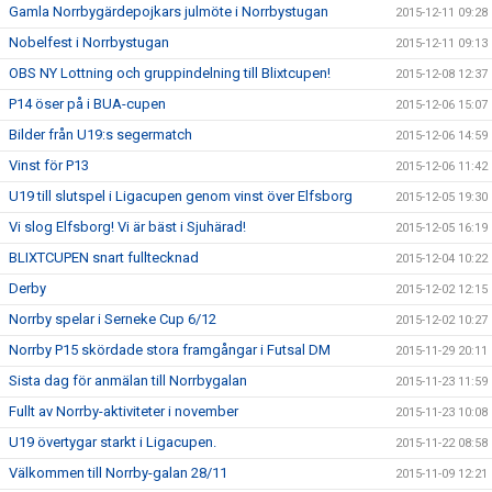
Gamla Norrbygärdepojkars julmöte i Norrbystugan
2015-12-11 09:28
Nobelfest i Norrbystugan
2015-12-11 09:13
OBS NY Lottning och gruppindelning till Blixtcupen!
2015-12-08 12:37
P14 öser på i BUA-cupen
2015-12-06 15:07
Bilder från U19:s segermatch
2015-12-06 14:59
Vinst för P13
2015-12-06 11:42
U19 till slutspel i Ligacupen genom vinst över Elfsborg
2015-12-05 19:30
Vi slog Elfsborg! Vi är bäst i Sjuhärad!
2015-12-05 16:19
BLIXTCUPEN snart fulltecknad
2015-12-04 10:22
Derby
2015-12-02 12:15
Norrby spelar i Serneke Cup 6/12
2015-12-02 10:27
Norrby P15 skördade stora framgångar i Futsal DM
2015-11-29 20:11
Sista dag för anmälan till Norrbygalan
2015-11-23 11:59
Fullt av Norrby-aktiviteter i november
2015-11-23 10:08
U19 övertygar starkt i Ligacupen.
2015-11-22 08:58
Välkommen till Norrby-galan 28/11
2015-11-09 12:21