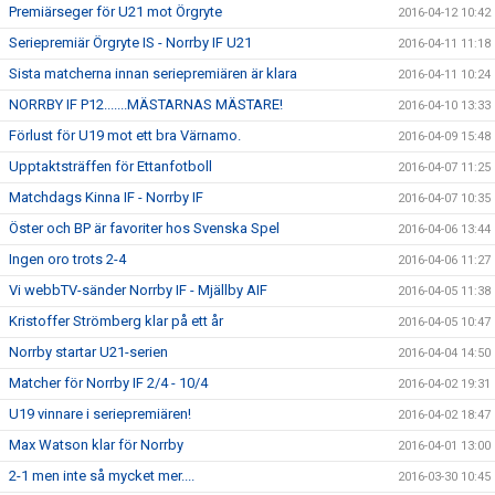
Premiärseger för U21 mot Örgryte
2016-04-12 10:42
Seriepremiär Örgryte IS - Norrby IF U21
2016-04-11 11:18
Sista matcherna innan seriepremiären är klara
2016-04-11 10:24
NORRBY IF P12.......MÄSTARNAS MÄSTARE!
2016-04-10 13:33
Förlust för U19 mot ett bra Värnamo.
2016-04-09 15:48
Upptaktsträffen för Ettanfotboll
2016-04-07 11:25
Matchdags Kinna IF - Norrby IF
2016-04-07 10:35
Öster och BP är favoriter hos Svenska Spel
2016-04-06 13:44
Ingen oro trots 2-4
2016-04-06 11:27
Vi webbTV-sänder Norrby IF - Mjällby AIF
2016-04-05 11:38
Kristoffer Strömberg klar på ett år
2016-04-05 10:47
Norrby startar U21-serien
2016-04-04 14:50
Matcher för Norrby IF 2/4 - 10/4
2016-04-02 19:31
U19 vinnare i seriepremiären!
2016-04-02 18:47
Max Watson klar för Norrby
2016-04-01 13:00
2-1 men inte så mycket mer....
2016-03-30 10:45