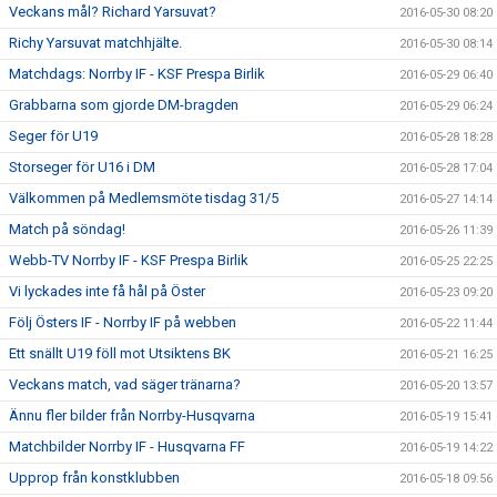
Veckans mål? Richard Yarsuvat?
2016-05-30 08:20
Richy Yarsuvat matchhjälte.
2016-05-30 08:14
Matchdags: Norrby IF - KSF Prespa Birlik
2016-05-29 06:40
Grabbarna som gjorde DM-bragden
2016-05-29 06:24
Seger för U19
2016-05-28 18:28
Storseger för U16 i DM
2016-05-28 17:04
Välkommen på Medlemsmöte tisdag 31/5
2016-05-27 14:14
Match på söndag!
2016-05-26 11:39
Webb-TV Norrby IF - KSF Prespa Birlik
2016-05-25 22:25
Vi lyckades inte få hål på Öster
2016-05-23 09:20
Följ Östers IF - Norrby IF på webben
2016-05-22 11:44
Ett snällt U19 föll mot Utsiktens BK
2016-05-21 16:25
Veckans match, vad säger tränarna?
2016-05-20 13:57
Ännu fler bilder från Norrby-Husqvarna
2016-05-19 15:41
Matchbilder Norrby IF - Husqvarna FF
2016-05-19 14:22
Upprop från konstklubben
2016-05-18 09:56