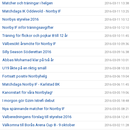
Matcher och träningar i helgen
2016-03-11 13:38
Matchdags IK Oddevold - Norrby IF
2016-03-11 13:25
Norrbys styrelse 2016
2016-03-11 10:12
Norrby IF inför träningsavgifter
2016-03-10 12:10
Träning för flickor och pojkar 8 till 12 år
2016-03-10 11:45
Välbesökt årsmöte för Norrby IF
2016-03-10 09:36
Silly Season Söderettan 2016
2016-03-09 16:38
Abbas Mohamad klar på två år
2016-03-09 10:01
U19 åkte på en riktig smäll
2016-03-08 10:33
Fortsatt positiv Norrbyhelg
2016-03-06 19:04
Matchdags Norrby IF - Karlstad BK
2016-03-06 11:45
Kanonstart för våra Norrbylag!
2016-03-05 19:06
I morgon gör Gzim Istrefi debut
2016-03-05 18:48
Nya spännande matcher för Norrby IF
2016-03-05 08:21
Valberedningens förslag till styrelse 2016
2016-03-04 12:41
Välkomna till Borås Arena Cup 8 - 9 oktober
2016-03-02 11:28