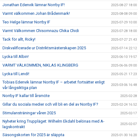
Jonathan Edenvik lämnar Norrby IF!
2025-08-27 18:00
Varmt välkommen Johan Brådenmark!
2025-08-08 09:00
Teo Helge lämnar Norrby IF
2025-07-29 10:00
Varmt Välkommen Chisomnazu Chika Chidi
2025-07-28 18:00
Tack för allt, Ricky!
2025-07-27 21:43
Diskvalificerade ur Distriktsmästerskapen 2025
2025-07-14 22:12
Lycka till Albin!
2025-06-10 19:57
VARMT VÄLKOMMEN, NIKLAS KLINGBERG
2025-06-06 09:00
Lycka till Lendi!
2025-05-21 17:23
Tobias Edenvik lämnar Norrby IF – arbetet fortsätter enligt
2025-03-06 16:48
vår långsiktiga plan
Norrby IF kallar till årsmöte
2025-02-28
Gillar du sociala medier och vill bli en del av Norrby IF?
2025-02-24 16:52
Stimulansträningar våren 2025
2025-02-17
Nyheter kring Truppläget: Wilhelm Ekdahl belönas med A-
2025-02-07
lagskontrakt
Säsongskorten för 2025 är släppta
2025-01-30 16:20