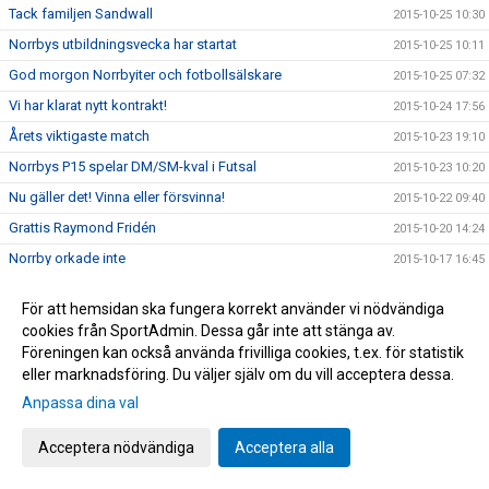
Tack familjen Sandwall
2015-10-25 10:30
Norrbys utbildningsvecka har startat
2015-10-25 10:11
God morgon Norrbyiter och fotbollsälskare
2015-10-25 07:32
Vi har klarat nytt kontrakt!
2015-10-24 17:56
Årets viktigaste match
2015-10-23 19:10
Norrbys P15 spelar DM/SM-kval i Futsal
2015-10-23 10:20
Nu gäller det! Vinna eller försvinna!
2015-10-22 09:40
Grattis Raymond Fridén
2015-10-20 14:24
Norrby orkade inte
2015-10-17 16:45
Följ Norrby-matchen live via Borås Tidning
2015-10-16 17:15
För att hemsidan ska fungera korrekt använder vi nödvändiga
NORRBYGALAN DEN 28 NOVEMBER
2015-10-16 13:20
cookies från SportAdmin. Dessa går inte att stänga av.
Zumban startar 18.30 idag
Föreningen kan också använda frivilliga cookies, t.ex. för statistik
2015-10-14 13:53
eller marknadsföring. Du väljer själv om du vill acceptera dessa.
BLIXTCUPEN 2015
2015-10-14 10:57
Anpassa dina val
Supporterbuss till Oskarshamn
2015-10-12 10:32
Träningar under utbildningsveckan
2015-10-11 23:02
Acceptera nödvändiga
Acceptera alla
Ny rysar-match
2015-10-08 11:48