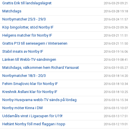
Grattis Erik till landslagslägret
2016-03-29 09:21
Matchdags
2016-03-28 19:18
Norrbymatcher 25/3 - 29/3
2016-03-24 11:57
Köp bingolotter, stöd Norrby IF
2016-03-23 09:36
Helgens matcher för Norrby IF
2016-03-21 11:51
Grattis P13 till seriesegern i Vinterserien
2016-03-21 11:50
Stabil insats av Norrby IF
2016-03-19 16:06
Länken till Webb-TV-sändningen
2016-03-19 08:41
Matchdags, välkommen hem Richard Yarsuvat
2016-03-19 05:27
Norrbymatcher 18/3 - 20/3
2016-03-18 14:20
Fehim Smajlovic klar för Norrby IF
2016-03-18 10:34
Kreshnik Asllani klar för Norrby IF
2016-03-18 10:25
Norrby-Husqvarna webb-TV sänds på lördag
2016-03-16 15:34
Norrby möter Kinna i DM
2016-03-15 10:07
Uddamåls vinst i Ligacupen för U19!
2016-03-13 17:51
Heltänt Norrby föll med flaggan i topp
2016-03-12 19:01