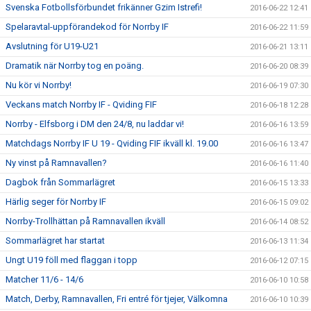
Svenska Fotbollsförbundet frikänner Gzim Istrefi!
2016-06-22 12:41
Spelaravtal-uppförandekod för Norrby IF
2016-06-22 11:59
Avslutning för U19-U21
2016-06-21 13:11
Dramatik när Norrby tog en poäng.
2016-06-20 08:39
Nu kör vi Norrby!
2016-06-19 07:30
Veckans match Norrby IF - Qviding FIF
2016-06-18 12:28
Norrby - Elfsborg i DM den 24/8, nu laddar vi!
2016-06-16 13:59
Matchdags Norrby IF U 19 - Qviding FIF ikväll kl. 19.00
2016-06-16 13:47
Ny vinst på Ramnavallen?
2016-06-16 11:40
Dagbok från Sommarlägret
2016-06-15 13:33
Härlig seger för Norrby IF
2016-06-15 09:02
Norrby-Trollhättan på Ramnavallen ikväll
2016-06-14 08:52
Sommarlägret har startat
2016-06-13 11:34
Ungt U19 föll med flaggan i topp
2016-06-12 07:15
Matcher 11/6 - 14/6
2016-06-10 10:58
Match, Derby, Ramnavallen, Fri entré för tjejer, Välkomna
2016-06-10 10:39