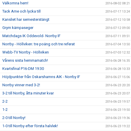
Välkomna hem!
2016-08-02 08:21
Tack Arne och lycka till
2016-07-17 13:24
Kansliet har semesterstängt
2016-07-12 10:58
Grym kämpaseger
2016-07-12 09:00
Matchdags IK Oddevold- Norrby IF
2016-07-11 09:51
Norrby - Höllviken: tre poäng och tre referat
2016-07-04 13:50
Webb-TV Norrby - Höllviken
2016-07-03 12:32
Vårens sista hemmamatch!
2016-06-28 16:35
Kvartsfinal P16-DM 19:30
2016-06-28 10:33
Höjdpunkter från Oskarshamns AIK - Norrby IF
2016-06-27 15:06
Norrby vinner med 3-2!
2016-06-23 20:20
3-2 till Norrby, åtta minuter kvar
2016-06-23 20:07
2-2
2016-06-23 19:57
1-2
2016-06-23 19:50
2-0 till Norrby!
2016-06-23 19:36
1-0 till Norrby efter första halvlek!
2016-06-23 19:22