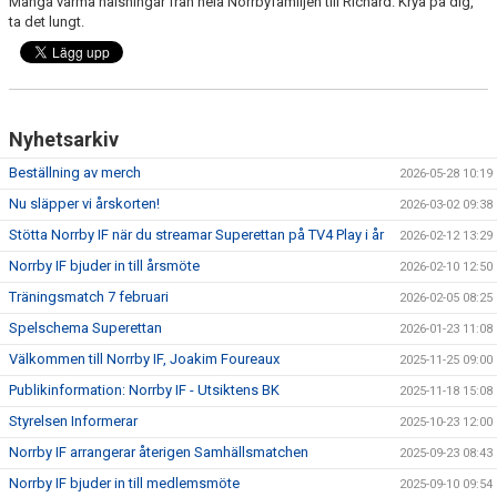
Många varma hälsningar från hela Norrbyfamiljen till Richard. Krya på dig,
ta det lungt.
Nyhetsarkiv
Beställning av merch
2026-05-28 10:19
Nu släpper vi årskorten!
2026-03-02 09:38
Stötta Norrby IF när du streamar Superettan på TV4 Play i år
2026-02-12 13:29
Norrby IF bjuder in till årsmöte
2026-02-10 12:50
Träningsmatch 7 februari
2026-02-05 08:25
Spelschema Superettan
2026-01-23 11:08
Välkommen till Norrby IF, Joakim Foureaux
2025-11-25 09:00
Publikinformation: Norrby IF - Utsiktens BK
2025-11-18 15:08
Styrelsen Informerar
2025-10-23 12:00
Norrby IF arrangerar återigen Samhällsmatchen
2025-09-23 08:43
Norrby IF bjuder in till medlemsmöte
2025-09-10 09:54