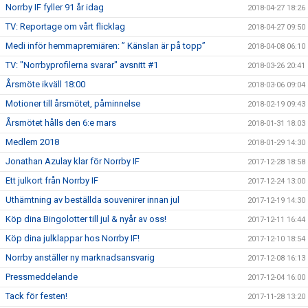
Norrby IF fyller 91 år idag
2018-04-27 18:26
TV: Reportage om vårt flicklag
2018-04-27 09:50
Medi inför hemmapremiären: ” Känslan är på topp”
2018-04-08 06:10
TV: "Norrbyprofilerna svarar" avsnitt #1
2018-03-26 20:41
Årsmöte ikväll 18:00
2018-03-06 09:04
Motioner till årsmötet, påminnelse
2018-02-19 09:43
Årsmötet hålls den 6:e mars
2018-01-31 18:03
Medlem 2018
2018-01-29 14:30
Jonathan Azulay klar för Norrby IF
2017-12-28 18:58
Ett julkort från Norrby IF
2017-12-24 13:00
Uthämtning av beställda souvenirer innan jul
2017-12-19 14:30
Köp dina Bingolotter till jul & nyår av oss!
2017-12-11 16:44
Köp dina julklappar hos Norrby IF!
2017-12-10 18:54
Norrby anställer ny marknadsansvarig
2017-12-08 16:13
Pressmeddelande
2017-12-04 16:00
Tack för festen!
2017-11-28 13:20