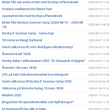
Bilder från det andra mötet med Norrbys affärsnätverk
2020-09-10 11:50
Höstens medlemsmöte flyttas fram
2020-09-10 11:10
Uppstartsmöte med Norrbys affärsnätverk
2020-08-20 12:52
Bilder från Norrbys Summer Camp (2020-08-10 – 2020-08-
2020-08-15 08:18
14)
Norrby IF Summer Camp - Game Day!
2020-08-14 19:25
Till minne av Bengt Dahlqvist
2020-08-07 12:20
Varmt välkomna till John Alvbåges målvaktscamp!
2020-06-24 11:33
Årsmöte ikväll 18:00
2020-03-10 10:20
Norrby deltar i eAllsvenskan 2020: "En fantastisk möjlighet"
2020-03-05 11:32
Årsmöte 10e mars 18:00
2020-03-04 14:15
25% på hela fotbollssortimentet hos Intersport!
2020-02-18 14:58
Varmt välkomna till Norrby IF Summer Camp 2020
2020-02-05 06:58
Välkomna på årsmöte tisdag 10 mars 18:00
2020-01-28 10:10
Medlem 2020
2020-01-13 16:21
Bingolotter till Uppesittarkvällen och Nyårsbingon*
2019-12-06 11:30
En Norrbyprofil har gått ur tiden
2019-09-12 13:52