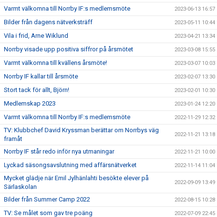
Varmt välkomna till Norrby IF:s medlemsmöte
2023-06-13 16:57
Bilder från dagens nätverksträff
2023-05-11 10:44
Vila i frid, Arne Wiklund
2023-04-21 13:34
Norrby visade upp positiva siffror på årsmötet
2023-03-08 15:55
Varmt välkomna till kvällens årsmöte!
2023-03-07 10:03
Norrby IF kallar till årsmöte
2023-02-07 13:30
Stort tack för allt, Björn!
2023-02-01 10:30
Medlemskap 2023
2023-01-24 12:20
Varmt välkomna till Norrby IF:s medlemsmöte
2022-11-29 12:32
TV: Klubbchef David Kryssman berättar om Norrbys väg
2022-11-21 13:18
framåt
Norrby IF står redo inför nya utmaningar
2022-11-21 10:00
Lyckad säsongsavslutning med affärsnätverket
2022-11-14 11:04
Mycket glädje när Emil Jylhänlahti besökte elever på
2022-09-09 13:49
Särlaskolan
Bilder från Summer Camp 2022
2022-08-15 10:28
TV: Se målet som gav tre poäng
2022-07-09 22:45