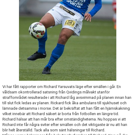
MATCHER
NÄRA NORRBY
VÄRDEGRUND
Vi har fått rapporter om Richard Yarsuvats läge efter smällen i går. En
våldsam okontrollerad satsning från Qvidings målvakt utanför
straffområdet resulterade i att Richard låg avsvimmad på planen innan han
till slut fick ledas av planen. Rickard fick åka ambulans till sjukhuset och
lämnade detsamma i morse. Det är bekräftat att han fått en hjärnskakning
vilket innebär att Richard säkert är borta från fotbollen en längre tid.
Richard hälsar att han mår bra efter omständigheterna. Nu hoppas vi att
Richard inte får några sviter efter smällen och det viktigaste är nu att han
blir helt återställd. Tack alla som sänt hälsningar till Richard.