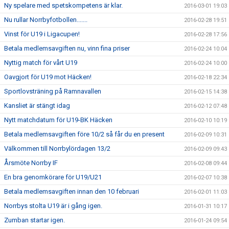
Ny spelare med spetskompetens är klar.
2016-03-01 19:03
Nu rullar Norrbyfotbollen.......
2016-02-28 19:51
Vinst för U19 i Ligacupen!
2016-02-28 17:56
Betala medlemsavgiften nu, vinn fina priser
2016-02-24 10:04
Nyttig match för vårt U19
2016-02-24 10:00
Oavgjort för U19 mot Häcken!
2016-02-18 22:34
Sportlovsträning på Ramnavallen
2016-02-15 14:38
Kansliet är stängt idag
2016-02-12 07:48
Nytt matchdatum för U19-BK Häcken
2016-02-10 10:19
Betala medlemsavgiften före 10/2 så får du en present
2016-02-09 10:31
Välkommen till Norrbylördagen 13/2
2016-02-09 09:43
Årsmöte Norrby IF
2016-02-08 09:44
En bra genomkörare för U19/U21
2016-02-07 10:38
Betala medlemsavgiften innan den 10 februari
2016-02-01 11:03
Norrbys stolta U19 är i gång igen.
2016-01-31 10:17
Zumban startar igen.
2016-01-24 09:54