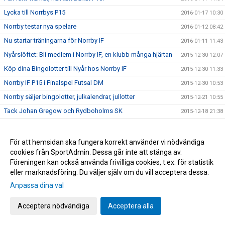
Lycka till Norrbys P15
2016-01-17 10:30
Norrby testar nya spelare
2016-01-12 08:42
Nu startar träningarna för Norrby IF
2016-01-11 11:43
Nyårslöftet: Bli medlem i Norrby IF, en klubb många hjärtan
2015-12-30 12:07
Köp dina Bingolotter till Nyår hos Norrby IF
2015-12-30 11:33
Norrby IF P15 i Finalspel Futsal DM
2015-12-30 10:53
Norrby säljer bingolotter, julkalendrar, jullotter
2015-12-21 10:55
Tack Johan Gregow och Rydboholms SK
2015-12-18 21:38
Tack Martin och Bergdalens IK
2015-12-18 16:28
Blixtcupen tackar Borås Basket
2015-12-18 15:06
För att hemsidan ska fungera korrekt använder vi nödvändiga
cookies från SportAdmin. Dessa går inte att stänga av.
Gamla Norrbygärdepojkars julmöte i Norrbystugan
2015-12-11 09:28
Föreningen kan också använda frivilliga cookies, t.ex. för statistik
Nobelfest i Norrbystugan
2015-12-11 09:13
eller marknadsföring. Du väljer själv om du vill acceptera dessa.
OBS NY Lottning och gruppindelning till Blixtcupen!
2015-12-08 12:37
Anpassa dina val
P14 öser på i BUA-cupen
2015-12-06 15:07
Acceptera nödvändiga
Acceptera alla
Bilder från U19:s segermatch
2015-12-06 14:59
Vinst för P13
2015-12-06 11:42