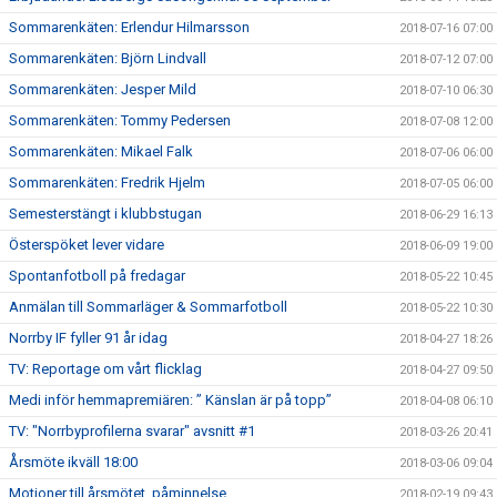
Sommarenkäten: Erlendur Hilmarsson
2018-07-16 07:00
Sommarenkäten: Björn Lindvall
2018-07-12 07:00
Sommarenkäten: Jesper Mild
2018-07-10 06:30
Sommarenkäten: Tommy Pedersen
2018-07-08 12:00
Sommarenkäten: Mikael Falk
2018-07-06 06:00
Sommarenkäten: Fredrik Hjelm
2018-07-05 06:00
Semesterstängt i klubbstugan
2018-06-29 16:13
Österspöket lever vidare
2018-06-09 19:00
Spontanfotboll på fredagar
2018-05-22 10:45
Anmälan till Sommarläger & Sommarfotboll
2018-05-22 10:30
Norrby IF fyller 91 år idag
2018-04-27 18:26
TV: Reportage om vårt flicklag
2018-04-27 09:50
Medi inför hemmapremiären: ” Känslan är på topp”
2018-04-08 06:10
TV: "Norrbyprofilerna svarar" avsnitt #1
2018-03-26 20:41
Årsmöte ikväll 18:00
2018-03-06 09:04
Motioner till årsmötet, påminnelse
2018-02-19 09:43