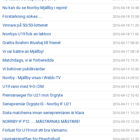
Nu kan du se Norrby-Mjällby i repris!
2016-04-18 16:48
Förstärkning sökes......
2016-04-18 15:58
Vinnare på 50/50-lotteriet
2016-04-18 11:20
Norrbys U19 fick en lektion
2016-04-18 11:06
Grattis Ibrahim Alushaj till frieriet
2016-04-17 08:36
Vi var bättre än Mjällby!
2016-04-17 08:18
Matchdags, vi är förberedda
2016-04-15 19:31
Vi behöver publikvärdar
2016-04-14 10:30
Norrby - Mjällby visas i Webb-TV
2016-04-14 09:52
U19 vann med 9-0 i DM
2016-04-13 14:43
Premiärseger för U21 mot Örgryte
2016-04-12 10:42
Seriepremiär Örgryte IS - Norrby IF U21
2016-04-11 11:18
Sista matcherna innan seriepremiären är klara
2016-04-11 10:24
NORRBY IF P12.......MÄSTARNAS MÄSTARE!
2016-04-10 13:33
Förlust för U19 mot ett bra Värnamo.
2016-04-09 15:48
Upptaktsträffen för Ettanfotboll
2016-04-07 11:25