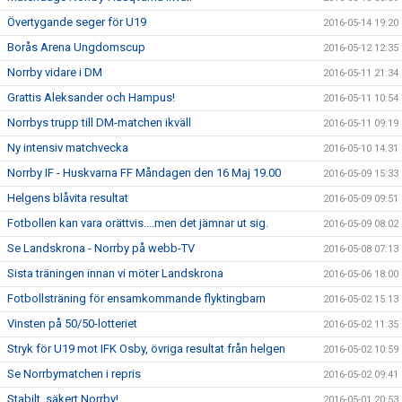
Övertygande seger för U19
2016-05-14 19:20
Borås Arena Ungdomscup
2016-05-12 12:35
Norrby vidare i DM
2016-05-11 21:34
Grattis Aleksander och Hampus!
2016-05-11 10:54
Norrbys trupp till DM-matchen ikväll
2016-05-11 09:19
Ny intensiv matchvecka
2016-05-10 14:31
Norrby IF - Huskvarna FF Måndagen den 16 Maj 19.00
2016-05-09 15:33
Helgens blåvita resultat
2016-05-09 09:51
Fotbollen kan vara orättvis....men det jämnar ut sig.
2016-05-09 08:02
Se Landskrona - Norrby på webb-TV
2016-05-08 07:13
Sista träningen innan vi möter Landskrona
2016-05-06 18:00
Fotbollsträning för ensamkommande flyktingbarn
2016-05-02 15:13
Vinsten på 50/50-lotteriet
2016-05-02 11:35
Stryk för U19 mot IFK Osby, övriga resultat från helgen
2016-05-02 10:59
Se Norrbymatchen i repris
2016-05-02 09:41
Stabilt, säkert Norrby!
2016-05-01 20:53