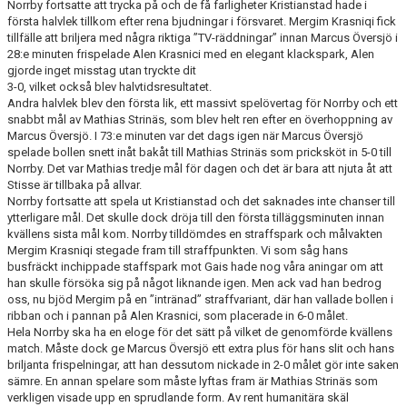
Norrby fortsatte att trycka på och de få farligheter Kristianstad hade i
första halvlek tillkom efter rena bjudningar i försvaret. Mergim Krasniqi fick
tillfälle att briljera med några riktiga ”TV-räddningar” innan Marcus Översjö i
28:e minuten frispelade Alen Krasnici med en elegant klackspark, Alen
gjorde inget misstag utan tryckte dit
3-0, vilket också blev halvtidsresultatet.
Andra halvlek blev den första lik, ett massivt spelövertag för Norrby och ett
snabbt mål av Mathias Strinäs, som blev helt ren efter en överhoppning av
Marcus Översjö. I 73:e minuten var det dags igen när Marcus Översjö
spelade bollen snett inåt bakåt till Mathias Strinäs som pricksköt in 5-0 till
Norrby. Det var Mathias tredje mål för dagen och det är bara att njuta åt att
Stisse är tillbaka på allvar.
Norrby fortsatte att spela ut Kristianstad och det saknades inte chanser till
ytterligare mål. Det skulle dock dröja till den första tilläggsminuten innan
kvällens sista mål kom. Norrby tilldömdes en straffspark och målvakten
Mergim Krasniqi stegade fram till straffpunkten. Vi som såg hans
busfräckt inchippade staffspark mot Gais hade nog våra aningar om att
han skulle försöka sig på något liknande igen. Men ack vad han bedrog
oss, nu bjöd Mergim på en ”intränad” straffvariant, där han vallade bollen i
ribban och i pannan på Alen Krasnici, som placerade in 6-0 målet.
Hela Norrby ska ha en eloge för det sätt på vilket de genomförde kvällens
match. Måste dock ge Marcus Översjö ett extra plus för hans slit och hans
briljanta frispelningar, att han dessutom nickade in 2-0 målet gör inte saken
sämre. En annan spelare som måste lyftas fram är Mathias Strinäs som
verkligen visade upp en sprudlande form. Av rent humanitära skäl