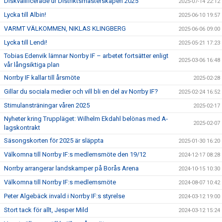
Diskvalificerade ur Distriktsmästerskapen 2025
2025-07-14 22:12
Lycka till Albin!
2025-06-10 19:57
VARMT VÄLKOMMEN, NIKLAS KLINGBERG
2025-06-06 09:00
Lycka till Lendi!
2025-05-21 17:23
Tobias Edenvik lämnar Norrby IF – arbetet fortsätter enligt
2025-03-06 16:48
vår långsiktiga plan
Norrby IF kallar till årsmöte
2025-02-28
Gillar du sociala medier och vill bli en del av Norrby IF?
2025-02-24 16:52
Stimulansträningar våren 2025
2025-02-17
Nyheter kring Truppläget: Wilhelm Ekdahl belönas med A-
2025-02-07
lagskontrakt
Säsongskorten för 2025 är släppta
2025-01-30 16:20
Välkomna till Norrby IF:s medlemsmöte den 19/12
2024-12-17 08:28
Norrby arrangerar landskamper på Borås Arena
2024-10-15 10:30
Välkomna till Norrby IF:s medlemsmöte
2024-08-07 10:42
Peter Algebäck invald i Norrby IF:s styrelse
2024-03-12 19:00
Stort tack för allt, Jesper Mild
2024-03-12 15:24