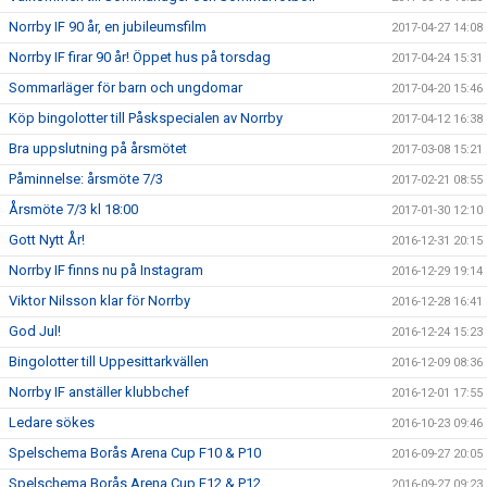
Norrby IF 90 år, en jubileumsfilm
2017-04-27 14:08
Norrby IF firar 90 år! Öppet hus på torsdag
2017-04-24 15:31
Sommarläger för barn och ungdomar
2017-04-20 15:46
Köp bingolotter till Påskspecialen av Norrby
2017-04-12 16:38
Bra uppslutning på årsmötet
2017-03-08 15:21
Påminnelse: årsmöte 7/3
2017-02-21 08:55
Årsmöte 7/3 kl 18:00
2017-01-30 12:10
Gott Nytt År!
2016-12-31 20:15
Norrby IF finns nu på Instagram
2016-12-29 19:14
Viktor Nilsson klar för Norrby
2016-12-28 16:41
God Jul!
2016-12-24 15:23
Bingolotter till Uppesittarkvällen
2016-12-09 08:36
Norrby IF anställer klubbchef
2016-12-01 17:55
Ledare sökes
2016-10-23 09:46
Spelschema Borås Arena Cup F10 & P10
2016-09-27 20:05
Spelschema Borås Arena Cup F12 & P12
2016-09-27 09:23