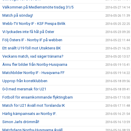
Välkommen på Medlemsmöte tisdag 31/5
2016-05-27 14:14
Match på söndag!
2016-05-26 11:39
Webb-TV Norrby IF - KSF Prespa Birlik
2016-05-25 22:25
Vi lyckades inte få hål på Öster
2016-05-23 09:20
Följ Östers IF - Norrby IF på webben
2016-05-22 11:44
Ett snällt U19 föll mot Utsiktens BK
2016-05-21 16:25
Veckans match, vad säger tränarna?
2016-05-20 13:57
Ännu fler bilder från Norrby-Husqvarna
2016-05-19 15:41
Matchbilder Norrby IF - Husqvarna FF
2016-05-19 14:22
Upprop från konstklubben
2016-05-18 09:56
0-0 med mersmak för U21
2016-05-18 09:41
Fotboll för ensamkommande flyktingbarn
2016-05-17 15:50
Match för U21 ikväll mot Torslanda IK
2016-05-17 11:48
Härlig kämpainsats av Norrby IF.
2016-05-16 21:54
Simon Jarls drömmål!
2016-05-16 13:59
Matchdags Norrby-Husqvarna ikväll
2016-05-16 08:59