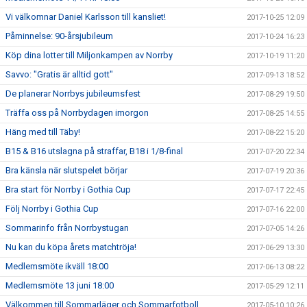
Vi välkomnar Daniel Karlsson till kansliet!
2017-10-25 12:09
Påminnelse: 90-årsjubileum
2017-10-24 16:23
Köp dina lotter till Miljonkampen av Norrby
2017-10-19 11:20
Savvo: "Gratis är alltid gott"
2017-09-13 18:52
De planerar Norrbys jubileumsfest
2017-08-29 19:50
Träffa oss på Norrbydagen imorgon
2017-08-25 14:55
Häng med till Täby!
2017-08-22 15:20
B15 & B16 utslagna på straffar, B18 i 1/8-final
2017-07-20 22:34
Bra känsla när slutspelet börjar
2017-07-19 20:36
Bra start för Norrby i Gothia Cup
2017-07-17 22:45
Följ Norrby i Gothia Cup
2017-07-16 22:00
Sommarinfo från Norrbystugan
2017-07-05 14:26
Nu kan du köpa årets matchtröja!
2017-06-29 13:30
Medlemsmöte ikväll 18:00
2017-06-13 08:22
Medlemsmöte 13 juni 18:00
2017-05-29 12:11
Välkommen till Sommarläger och Sommarfotboll
2017-05-10 10:26