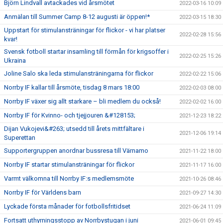
Björn Lindvall avtackades vid årsmötet
2022-03-16 10:09
Anmälan till Summer Camp 8-12 augusti är öppen!*
2022-03-15 18:30
Uppstart för stimulansträningar för flickor - vi har platser
2022-02-28 15:56
kvar!
Svensk fotboll startar insamling till förmån för krigsoffer i
2022-02-25 15:26
Ukraina
Joline Salo ska leda stimulansträningarna för flickor
2022-02-22 15:06
Norrby IF kallar till årsmöte, tisdag 8 mars 18:00
2022-02-03 08:00
Norrby IF växer sig allt starkare – bli medlem du också!
2022-02-02 16:00
Norrby IF för Kvinno- och tjejjouren &#128153;
2021-12-23 18:22
Dijan Vukojevi&#263; utsedd till årets mittfältare i
2021-12-06 19:14
Superettan
Supportergruppen anordnar bussresa till Värnamo
2021-11-22 18:00
Norrby IF startar stimulansträningar för flickor
2021-11-17 16:00
Varmt välkomna till Norrby IF:s medlemsmöte
2021-10-26 08:46
Norrby IF för Världens barn
2021-09-27 14:30
Lyckade första månader för fotbollsfritidset
2021-06-24 11:09
Fortsatt uthyrningsstopp av Norrbystugan i juni
2021-06-01 09:45