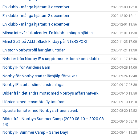
En klubb - många hjärtan: 3 december
2020-12-03 12:10
En klubb - många hjärtan: 2 december
2020-12-02 12:11
En klubb - många hjärtan: 1 december
2020-12-01 11:56
Missa inte vår julkalender: En klubb - många hjärtan
2020-12-01 11:30
Minst 25% på ALLT! Black Friday på INTERSPORT
2020-11-23 17:00
En stor Norrbyprofil har gått ur tiden
2020-11-21 11:30
Nyheter från Norrby IF:s ungdomssektions konstklubb
2020-11-17 13:46
Norrby IF för Världens Barn
2020-09-28 14:00
Norrby för Norrby startar läxhjälp för vuxna
2020-09-24 12:48
Norrby IF startar stimulansträningar
2020-09-17 08:30
Bilder från det andra mötet med Norrbys affärsnätverk
2020-09-10 11:50
Höstens medlemsmöte flyttas fram
2020-09-10 11:10
Uppstartsmöte med Norrbys affärsnätverk
2020-08-20 12:52
Bilder från Norrbys Summer Camp (2020-08-10 – 2020-08-
2020-08-15 08:18
14)
Norrby IF Summer Camp - Game Day!
2020-08-14 19:25