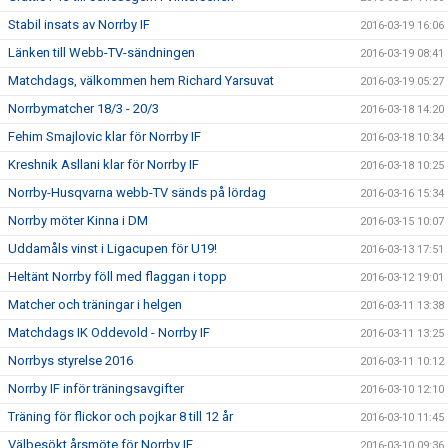
Stabil insats av Norrby IF
2016-03-19 16:06
Länken till Webb-TV-sändningen
2016-03-19 08:41
Matchdags, välkommen hem Richard Yarsuvat
2016-03-19 05:27
Norrbymatcher 18/3 - 20/3
2016-03-18 14:20
Fehim Smajlovic klar för Norrby IF
2016-03-18 10:34
Kreshnik Asllani klar för Norrby IF
2016-03-18 10:25
Norrby-Husqvarna webb-TV sänds på lördag
2016-03-16 15:34
Norrby möter Kinna i DM
2016-03-15 10:07
Uddamåls vinst i Ligacupen för U19!
2016-03-13 17:51
Heltänt Norrby föll med flaggan i topp
2016-03-12 19:01
Matcher och träningar i helgen
2016-03-11 13:38
Matchdags IK Oddevold - Norrby IF
2016-03-11 13:25
Norrbys styrelse 2016
2016-03-11 10:12
Norrby IF inför träningsavgifter
2016-03-10 12:10
Träning för flickor och pojkar 8 till 12 år
2016-03-10 11:45
Välbesökt årsmöte för Norrby IF
2016-03-10 09:36