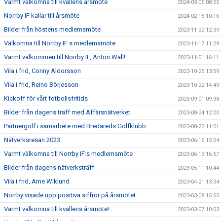
Varmt välkomna till kvällens årsmöte
2024-03-05 08:55
Norrby IF kallar till årsmöte
2024-02-15 10:16
Bilder från höstens medlemsmöte
2023-11-22 12:39
Välkomna till Norrby IF:s medlemsmöte
2023-11-17 11:29
Varmt välkommen till Norrby IF, Anton Wall!
2023-11-01 16:11
Vila i frid, Conny Aldorsson
2023-10-25 13:59
Vila i frid, Reino Börjesson
2023-10-22 14:49
Kickoff för vårt fotbollsfritids
2023-09-01 09:38
Bilder från dagens träff med Affärsnätverket
2023-08-24 12:00
Partnergolf i samarbete med Bredareds Golfklubb
2023-08-23 11:01
Nätverksresan 2023
2023-06-19 15:04
Varmt välkomna till Norrby IF:s medlemsmöte
2023-06-13 16:57
Bilder från dagens nätverksträff
2023-05-11 10:44
Vila i frid, Arne Wiklund
2023-04-21 13:34
Norrby visade upp positiva siffror på årsmötet
2023-03-08 15:55
Varmt välkomna till kvällens årsmöte!
2023-03-07 10:03