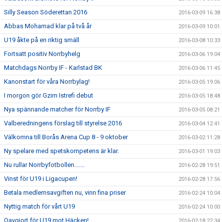
Silly Season Söderettan 2016
2016-03-09 16:38
Abbas Mohamad klar på två år
2016-03-09 10:01
U19 åkte på en riktig smäll
2016-03-08 10:33
Fortsatt positiv Norrbyhelg
2016-03-06 19:04
Matchdags Norrby IF - Karlstad BK
2016-03-06 11:45
Kanonstart för våra Norrbylag!
2016-03-05 19:06
I morgon gör Gzim Istrefi debut
2016-03-05 18:48
Nya spännande matcher för Norrby IF
2016-03-05 08:21
Valberedningens förslag till styrelse 2016
2016-03-04 12:41
Välkomna till Borås Arena Cup 8 - 9 oktober
2016-03-02 11:28
Ny spelare med spetskompetens är klar.
2016-03-01 19:03
Nu rullar Norrbyfotbollen.......
2016-02-28 19:51
Vinst för U19 i Ligacupen!
2016-02-28 17:56
Betala medlemsavgiften nu, vinn fina priser
2016-02-24 10:04
Nyttig match för vårt U19
2016-02-24 10:00
Oavgjort för U19 mot Häcken!
2016-02-18 22:34