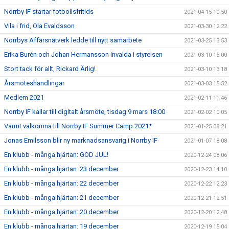
Norrby IF startar fotbollsfritids
2021-04-15 10:50
Vila i frid, Ola Evaldsson
2021-03-30 12:22
Norrbys Affärsnätverk ledde till nytt samarbete
2021-03-25 13:53
Erika Burén och Johan Hermansson invalda i styrelsen
2021-03-10 15:00
Stort tack för allt, Rickard Ärlig!
2021-03-10 13:18
Årsmöteshandlingar
2021-03-03 15:52
Medlem 2021
2021-02-11 11:46
Norrby IF kallar till digitalt årsmöte, tisdag 9 mars 18:00
2021-02-02 10:05
Varmt välkomna till Norrby IF Summer Camp 2021*
2021-01-25 08:21
Jonas Emilsson blir ny marknadsansvarig i Norrby IF
2021-01-07 18:08
En klubb - många hjärtan: GOD JUL!
2020-12-24 08:06
En klubb - många hjärtan: 23 december
2020-12-23 14:10
En klubb - många hjärtan: 22 december
2020-12-22 12:23
En klubb - många hjärtan: 21 december
2020-12-21 12:51
En klubb - många hjärtan: 20 december
2020-12-20 12:48
En klubb - många hjärtan: 19 december
2020-12-19 15:04