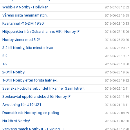
Webb-TV Norrby - Höllviken
2016-07-03 12:32
Vårens sista hemmamatch!
2016-06-28 16:35
Kvartsfinal P16-DM 19:30
2016-06-28 10:33
Höjdpunkter från Oskarshamns AIK - Norrby IF
2016-06-27 15:06
Norrby vinner med 3-2!
2016-06-23 20:20
3-2 till Norrby, åtta minuter kvar
2016-06-23 20:07
2-2
2016-06-23 19:57
1-2
2016-06-23 19:50
2-0 till Norrby!
2016-06-23 19:36
1-0 till Norrby efter första halvlek!
2016-06-23 19:22
Svenska Fotbollsförbundet frikänner Gzim Istrefi!
2016-06-22 12:41
Spelaravtal-uppförandekod för Norrby IF
2016-06-22 11:59
Avslutning för U19-U21
2016-06-21 13:11
Dramatik när Norrby tog en poäng.
2016-06-20 08:39
Nu kör vi Norrby!
2016-06-19 07:30
Veckans match Norrby IF - Qviding FIF
2016-06-18 12:28