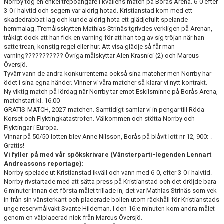
Norrby tog en enkel trepoängare i kvällens match på Borås Arena. 6-0 efter
3-0 i halvtid och segern var aldrig hotad. Kristianstad kom med ett
skadedrabbat lag och kunde aldrig hota ett glädjefullt spelande
hemmalag. Tremålsskytten Mathias Strinäs tgrivdes verkligen på Arenan,
tråkigt dock att han fick en varning för att han tog av sig tröjan när han
satte trean, konstig regel eller hur. Att visa glädje så får man
varning??????????? Övriga målskyttar Alen Krasnici (2) och Marcus
Översjö.
Tyvärr vann de andra konkurrenterna också sina matcher men Norrby har
ödet i sina egna händer. Vinner vi våra matcher så klarar vi nytt kontrakt.
Ny viktig match på lördag när Norrby tar emot Eskilsminne på Borås Arena,
matchstart kl. 16.00
GRATIS-MATCH, 2027-matchen. Samtidigt samlar vi in pengar till Röda
Korset och Flyktingkatastrofen. Välkommen och stötta Norrby och
Flyktingar i Europa.
Vinnar på 50/50-lotten blev Anne Nilsson, Borås på blåvit lott nr 12, 900:-.
Grattis!
Vi fyller på med vår spökskrivare (Vänsterparti-legenden Lennart
Andreassons reportage):
Norrby spelade ut Kristianstad ikväll och vann med 6-0, efter 3-0 i halvtid.
Norrby rivstartade med att sätta press på Kristianstad och det dröjde bara
6 minuter innan det första målet trillade in, det var Mathias Strinäs som vek
in från sin vänsterkant och placerade bollen utom räckhåll för Kristianstads
unge reservmålvakt Svante Hildeman. I den 16:e minuten kom andra målet
genom en välplacerad nick från Marcus Översjö.