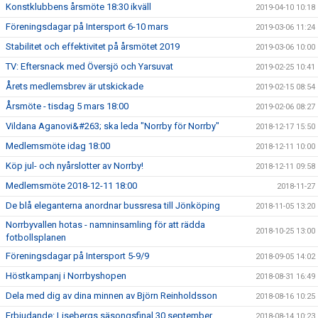
Konstklubbens årsmöte 18:30 ikväll
2019-04-10 10:18
Föreningsdagar på Intersport 6-10 mars
2019-03-06 11:24
Stabilitet och effektivitet på årsmötet 2019
2019-03-06 10:00
TV: Eftersnack med Översjö och Yarsuvat
2019-02-25 10:41
Årets medlemsbrev är utskickade
2019-02-15 08:54
Årsmöte - tisdag 5 mars 18:00
2019-02-06 08:27
Vildana Aganovi&#263; ska leda "Norrby för Norrby"
2018-12-17 15:50
Medlemsmöte idag 18:00
2018-12-11 10:00
Köp jul- och nyårslotter av Norrby!
2018-12-11 09:58
Medlemsmöte 2018-12-11 18:00
2018-11-27
De blå eleganterna anordnar bussresa till Jönköping
2018-11-05 13:20
Norrbyvallen hotas - namninsamling för att rädda
2018-10-25 13:00
fotbollsplanen
Föreningsdagar på Intersport 5-9/9
2018-09-05 14:02
Höstkampanj i Norrbyshopen
2018-08-31 16:49
Dela med dig av dina minnen av Björn Reinholdsson
2018-08-16 10:25
Erbjudande: Lisebergs säsongsfinal 30 september
2018-08-14 10:23