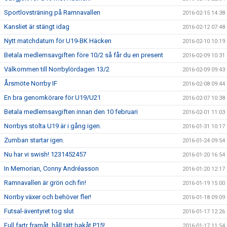
Sportlovsträning på Ramnavallen
2016-02-15 14:38
Kansliet är stängt idag
2016-02-12 07:48
Nytt matchdatum för U19-BK Häcken
2016-02-10 10:19
Betala medlemsavgiften före 10/2 så får du en present
2016-02-09 10:31
Välkommen till Norrbylördagen 13/2
2016-02-09 09:43
Årsmöte Norrby IF
2016-02-08 09:44
En bra genomkörare för U19/U21
2016-02-07 10:38
Betala medlemsavgiften innan den 10 februari
2016-02-01 11:03
Norrbys stolta U19 är i gång igen.
2016-01-31 10:17
Zumban startar igen.
2016-01-24 09:54
Nu har vi swish! 1231452457
2016-01-20 16:54
In Memorian, Conny Andréasson
2016-01-20 12:17
Ramnavallen är grön och fin!
2016-01-19 15:00
Norrby växer och behöver fler!
2016-01-18 09:09
Futsal-äventyret tog slut
2016-01-17 12:26
Full fartr framåt, håll tätt bakåt P15!
2016-01-17 11:54