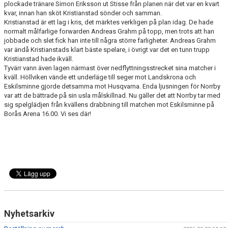
plockade tränare Simon Eriksson ut Stisse från planen när det var en kvart
kvar, innan han sköt Kristianstad sönder och samman.
Kristianstad är ett lag i kris, det märktes verkligen på plan idag. De hade
normalt målfarlige forwarden Andreas Grahm på topp, men trots att han
jobbade och slet fick han inte till några större farligheter. Andreas Grahm
var ändå Kristianstads klart bäste spelare, i övrigt var det en tunn trupp
Kristianstad hade ikväll.
Tyvärr vann även lagen närmast över nedflyttningsstrecket sina matcher i
kväll. Höllviken vände ett underläge till seger mot Landskrona och
Eskilsminne gjorde detsamma mot Husqvarna. Enda ljusningen för Norrby
var att de bättrade på sin usla målskillnad. Nu gäller det att Norrby tar med
sig spelglädjen från kvällens drabbning till matchen mot Eskilsminne på
Borås Arena 16.00. Vi ses där!
Nyhetsarkiv