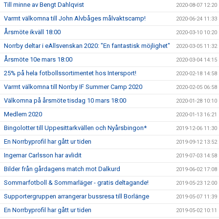
Till minne av Bengt Dahlqvist
2020-08-07 12:20
Varmt välkomna till John Alvbåges målvaktscamp!
2020-06-24 11:33
Årsmöte ikväll 18:00
2020-03-10 10:20
Norrby deltar i eAllsvenskan 2020: "En fantastisk möjlighet"
2020-03-05 11:32
Årsmöte 10e mars 18:00
2020-03-04 14:15
25% på hela fotbollssortimentet hos Intersport!
2020-02-18 14:58
Varmt välkomna till Norrby IF Summer Camp 2020
2020-02-05 06:58
Välkomna på årsmöte tisdag 10 mars 18:00
2020-01-28 10:10
Medlem 2020
2020-01-13 16:21
Bingolotter till Uppesittarkvällen och Nyårsbingon*
2019-12-06 11:30
En Norrbyprofil har gått ur tiden
2019-09-12 13:52
Ingemar Carlsson har avlidit
2019-07-03 14:58
Bilder från gårdagens match mot Dalkurd
2019-06-02 17:08
Sommarfotboll & Sommarläger - gratis deltagande!
2019-05-23 12:00
Supportergruppen arrangerar bussresa till Borlänge
2019-05-07 11:39
En Norrbyprofil har gått ur tiden
2019-05-02 10:11