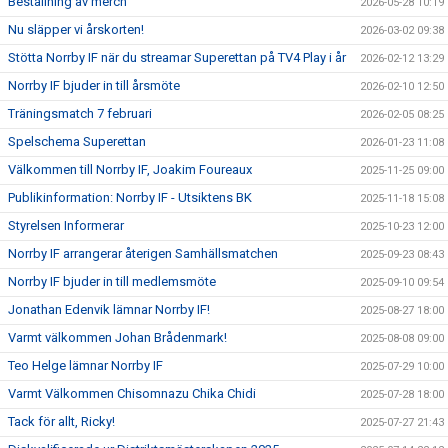
Beställning av merch
2026-05-28 10:19
Nu släpper vi årskorten!
2026-03-02 09:38
Stötta Norrby IF när du streamar Superettan på TV4 Play i år
2026-02-12 13:29
Norrby IF bjuder in till årsmöte
2026-02-10 12:50
Träningsmatch 7 februari
2026-02-05 08:25
Spelschema Superettan
2026-01-23 11:08
Välkommen till Norrby IF, Joakim Foureaux
2025-11-25 09:00
Publikinformation: Norrby IF - Utsiktens BK
2025-11-18 15:08
Styrelsen Informerar
2025-10-23 12:00
Norrby IF arrangerar återigen Samhällsmatchen
2025-09-23 08:43
Norrby IF bjuder in till medlemsmöte
2025-09-10 09:54
Jonathan Edenvik lämnar Norrby IF!
2025-08-27 18:00
Varmt välkommen Johan Brådenmark!
2025-08-08 09:00
Teo Helge lämnar Norrby IF
2025-07-29 10:00
Varmt Välkommen Chisomnazu Chika Chidi
2025-07-28 18:00
Tack för allt, Ricky!
2025-07-27 21:43