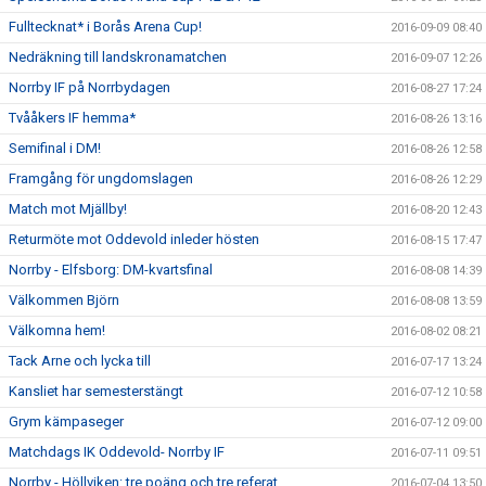
Fulltecknat* i Borås Arena Cup!
2016-09-09 08:40
Nedräkning till landskronamatchen
2016-09-07 12:26
Norrby IF på Norrbydagen
2016-08-27 17:24
Tvååkers IF hemma*
2016-08-26 13:16
Semifinal i DM!
2016-08-26 12:58
Framgång för ungdomslagen
2016-08-26 12:29
Match mot Mjällby!
2016-08-20 12:43
Returmöte mot Oddevold inleder hösten
2016-08-15 17:47
Norrby - Elfsborg: DM-kvartsfinal
2016-08-08 14:39
Välkommen Björn
2016-08-08 13:59
Välkomna hem!
2016-08-02 08:21
Tack Arne och lycka till
2016-07-17 13:24
Kansliet har semesterstängt
2016-07-12 10:58
Grym kämpaseger
2016-07-12 09:00
Matchdags IK Oddevold- Norrby IF
2016-07-11 09:51
Norrby - Höllviken: tre poäng och tre referat
2016-07-04 13:50