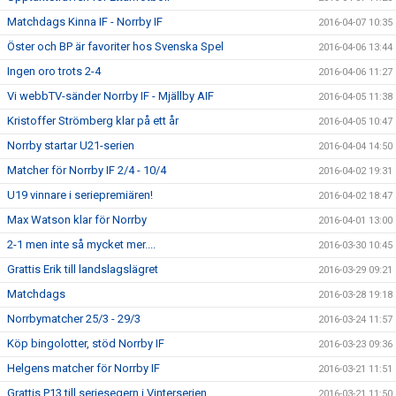
Matchdags Kinna IF - Norrby IF
2016-04-07 10:35
Öster och BP är favoriter hos Svenska Spel
2016-04-06 13:44
Ingen oro trots 2-4
2016-04-06 11:27
Vi webbTV-sänder Norrby IF - Mjällby AIF
2016-04-05 11:38
Kristoffer Strömberg klar på ett år
2016-04-05 10:47
Norrby startar U21-serien
2016-04-04 14:50
Matcher för Norrby IF 2/4 - 10/4
2016-04-02 19:31
U19 vinnare i seriepremiären!
2016-04-02 18:47
Max Watson klar för Norrby
2016-04-01 13:00
2-1 men inte så mycket mer....
2016-03-30 10:45
Grattis Erik till landslagslägret
2016-03-29 09:21
Matchdags
2016-03-28 19:18
Norrbymatcher 25/3 - 29/3
2016-03-24 11:57
Köp bingolotter, stöd Norrby IF
2016-03-23 09:36
Helgens matcher för Norrby IF
2016-03-21 11:51
Grattis P13 till seriesegern i Vinterserien
2016-03-21 11:50