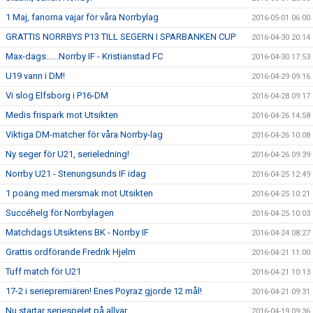
1 Maj, fanorna vajar för våra Norrbylag
2016-05-01 06:00
GRATTIS NORRBYS P13 TILL SEGERN I SPARBANKEN CUP
2016-04-30 20:14
Max-dags......Norrby IF - Kristianstad FC
2016-04-30 17:53
U19 vann i DM!
2016-04-29 09:16
Vi slog Elfsborg i P16-DM
2016-04-28 09:17
Medis frispark mot Utsikten
2016-04-26 14:58
Viktiga DM-matcher för våra Norrby-lag
2016-04-26 10:08
Ny seger för U21, serieledning!
2016-04-26 09:39
Norrby U21 - Stenungsunds IF idag
2016-04-25 12:49
1 poäng med mersmak mot Utsikten
2016-04-25 10:21
Succéhelg för Norrbylagen
2016-04-25 10:03
Matchdags Utsiktens BK - Norrby IF
2016-04-24 08:27
Grattis ordförande Fredrik Hjelm
2016-04-21 11:00
Tuff match för U21
2016-04-21 10:13
17-2 i seriepremiären! Enes Poyraz gjorde 12 mål!
2016-04-21 09:31
Nu startar seriespelet på allvar
2016-04-19 09:36