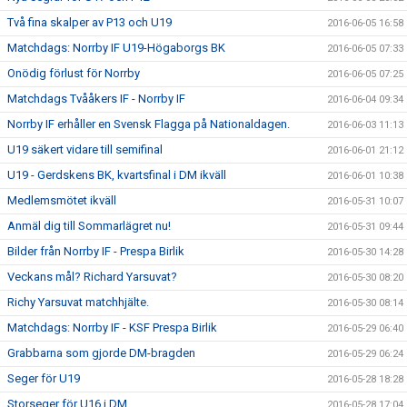
Två fina skalper av P13 och U19
2016-06-05 16:58
Matchdags: Norrby IF U19-Högaborgs BK
2016-06-05 07:33
Onödig förlust för Norrby
2016-06-05 07:25
Matchdags Tvååkers IF - Norrby IF
2016-06-04 09:34
Norrby IF erhåller en Svensk Flagga på Nationaldagen.
2016-06-03 11:13
U19 säkert vidare till semifinal
2016-06-01 21:12
U19 - Gerdskens BK, kvartsfinal i DM ikväll
2016-06-01 10:38
Medlemsmötet ikväll
2016-05-31 10:07
Anmäl dig till Sommarlägret nu!
2016-05-31 09:44
Bilder från Norrby IF - Prespa Birlik
2016-05-30 14:28
Veckans mål? Richard Yarsuvat?
2016-05-30 08:20
Richy Yarsuvat matchhjälte.
2016-05-30 08:14
Matchdags: Norrby IF - KSF Prespa Birlik
2016-05-29 06:40
Grabbarna som gjorde DM-bragden
2016-05-29 06:24
Seger för U19
2016-05-28 18:28
Storseger för U16 i DM
2016-05-28 17:04