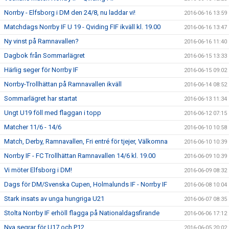
Norrby - Elfsborg i DM den 24/8, nu laddar vi!
2016-06-16 13:59
Matchdags Norrby IF U 19 - Qviding FIF ikväll kl. 19.00
2016-06-16 13:47
Ny vinst på Ramnavallen?
2016-06-16 11:40
Dagbok från Sommarlägret
2016-06-15 13:33
Härlig seger för Norrby IF
2016-06-15 09:02
Norrby-Trollhättan på Ramnavallen ikväll
2016-06-14 08:52
Sommarlägret har startat
2016-06-13 11:34
Ungt U19 föll med flaggan i topp
2016-06-12 07:15
Matcher 11/6 - 14/6
2016-06-10 10:58
Match, Derby, Ramnavallen, Fri entré för tjejer, Välkomna
2016-06-10 10:39
Norrby IF - FC Trollhättan Ramnavallen 14/6 kl. 19.00
2016-06-09 10:39
Vi möter Elfsborg i DM!
2016-06-09 08:32
Dags för DM/Svenska Cupen, Holmalunds IF - Norrby IF
2016-06-08 10:04
Stark insats av unga hungriga U21
2016-06-07 08:35
Stolta Norrby IF erhöll flagga på Nationaldagsfirande
2016-06-06 17:12
Nya segrar för U17 och P12
2016-06-05 20:02