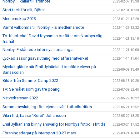
Norrby IF kallar till årsmöte
2023-02-07 13:30
Stort tack för allt, Björn!
2023-02-01 10:30
Medlemskap 2023
2023-01-24 12:20
Varmt välkomna till Norrby IF:s medlemsmöte
2022-11-29 12:32
TV: Klubbchef David Kryssman berättar om Norrbys väg
2022-11-21 13:18
framåt
Norrby IF står redo inför nya utmaningar
2022-11-21 10:00
Lyckad säsongsavslutning med affärsnätverket
2022-11-14 11:04
Mycket glädje när Emil Jylhänlahti besökte elever på
2022-09-09 13:49
Särlaskolan
Bilder från Summer Camp 2022
2022-08-15 10:28
TV: Se målet som gav tre poäng
2022-07-09 22:45
Nätverksresan 2022
2022-06-22 10:22
Sommaravslutning för tjejerna i vårt fotbollsfritids
2022-06-21 12:52
Vila i frid, Lasse "Röret" Johansson
2022-05-22 18:25
Emil Jylhänlahti blir ny ansvarig för Norrbys fotbollsfritids
2022-03-24 17:52
Föreningsdagar på Intersport 20-27 mars
2022-03-21 16:00