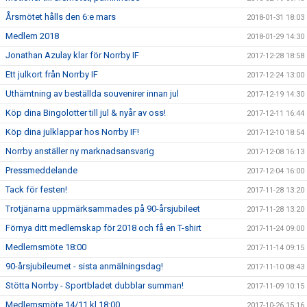
Årsmötet hålls den 6:e mars
2018-01-31 18:03
Medlem 2018
2018-01-29 14:30
Jonathan Azulay klar för Norrby IF
2017-12-28 18:58
Ett julkort från Norrby IF
2017-12-24 13:00
Uthämtning av beställda souvenirer innan jul
2017-12-19 14:30
Köp dina Bingolotter till jul & nyår av oss!
2017-12-11 16:44
Köp dina julklappar hos Norrby IF!
2017-12-10 18:54
Norrby anställer ny marknadsansvarig
2017-12-08 16:13
Pressmeddelande
2017-12-04 16:00
Tack för festen!
2017-11-28 13:20
Trotjänarna uppmärksammades på 90-årsjubileet
2017-11-28 13:20
Förnya ditt medlemskap för 2018 och få en T-shirt
2017-11-24 09:00
Medlemsmöte 18:00
2017-11-14 09:15
90-årsjubileumet - sista anmälningsdag!
2017-11-10 08:43
Stötta Norrby - Sportbladet dubblar summan!
2017-11-09 10:15
Medlemsmöte 14/11 kl 18:00
2017-10-26 15:16