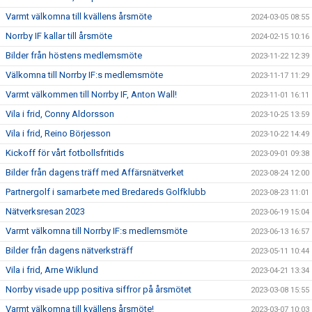
Varmt välkomna till kvällens årsmöte
2024-03-05 08:55
Norrby IF kallar till årsmöte
2024-02-15 10:16
Bilder från höstens medlemsmöte
2023-11-22 12:39
Välkomna till Norrby IF:s medlemsmöte
2023-11-17 11:29
Varmt välkommen till Norrby IF, Anton Wall!
2023-11-01 16:11
Vila i frid, Conny Aldorsson
2023-10-25 13:59
Vila i frid, Reino Börjesson
2023-10-22 14:49
Kickoff för vårt fotbollsfritids
2023-09-01 09:38
Bilder från dagens träff med Affärsnätverket
2023-08-24 12:00
Partnergolf i samarbete med Bredareds Golfklubb
2023-08-23 11:01
Nätverksresan 2023
2023-06-19 15:04
Varmt välkomna till Norrby IF:s medlemsmöte
2023-06-13 16:57
Bilder från dagens nätverksträff
2023-05-11 10:44
Vila i frid, Arne Wiklund
2023-04-21 13:34
Norrby visade upp positiva siffror på årsmötet
2023-03-08 15:55
Varmt välkomna till kvällens årsmöte!
2023-03-07 10:03