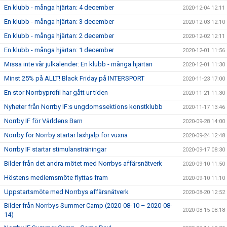
En klubb - många hjärtan: 4 december
2020-12-04 12:11
En klubb - många hjärtan: 3 december
2020-12-03 12:10
En klubb - många hjärtan: 2 december
2020-12-02 12:11
En klubb - många hjärtan: 1 december
2020-12-01 11:56
Missa inte vår julkalender: En klubb - många hjärtan
2020-12-01 11:30
Minst 25% på ALLT! Black Friday på INTERSPORT
2020-11-23 17:00
En stor Norrbyprofil har gått ur tiden
2020-11-21 11:30
Nyheter från Norrby IF:s ungdomssektions konstklubb
2020-11-17 13:46
Norrby IF för Världens Barn
2020-09-28 14:00
Norrby för Norrby startar läxhjälp för vuxna
2020-09-24 12:48
Norrby IF startar stimulansträningar
2020-09-17 08:30
Bilder från det andra mötet med Norrbys affärsnätverk
2020-09-10 11:50
Höstens medlemsmöte flyttas fram
2020-09-10 11:10
Uppstartsmöte med Norrbys affärsnätverk
2020-08-20 12:52
Bilder från Norrbys Summer Camp (2020-08-10 – 2020-08-
2020-08-15 08:18
14)