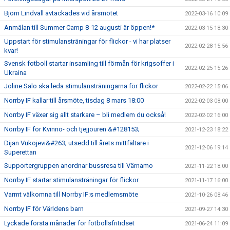
Björn Lindvall avtackades vid årsmötet
2022-03-16 10:09
Anmälan till Summer Camp 8-12 augusti är öppen!*
2022-03-15 18:30
Uppstart för stimulansträningar för flickor - vi har platser
2022-02-28 15:56
kvar!
Svensk fotboll startar insamling till förmån för krigsoffer i
2022-02-25 15:26
Ukraina
Joline Salo ska leda stimulansträningarna för flickor
2022-02-22 15:06
Norrby IF kallar till årsmöte, tisdag 8 mars 18:00
2022-02-03 08:00
Norrby IF växer sig allt starkare – bli medlem du också!
2022-02-02 16:00
Norrby IF för Kvinno- och tjejjouren &#128153;
2021-12-23 18:22
Dijan Vukojevi&#263; utsedd till årets mittfältare i
2021-12-06 19:14
Superettan
Supportergruppen anordnar bussresa till Värnamo
2021-11-22 18:00
Norrby IF startar stimulansträningar för flickor
2021-11-17 16:00
Varmt välkomna till Norrby IF:s medlemsmöte
2021-10-26 08:46
Norrby IF för Världens barn
2021-09-27 14:30
Lyckade första månader för fotbollsfritidset
2021-06-24 11:09