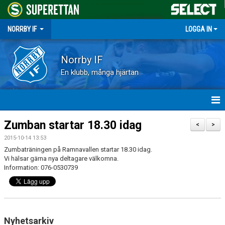
NORRBY IF
LOGGA IN
Norrby IF
En klubb, många hjärtan
HEM
Zumban startar 18.30 idag
<
>
2015-10-14 13:53
NYHETER
Zumbaträningen på Ramnavallen startar 18.30 idag.
Vi hälsar gärna nya deltagare välkomna.
FÖRENINGEN
Information: 076-0530739
KALENDER
VÅRA LAG
Nyhetsarkiv