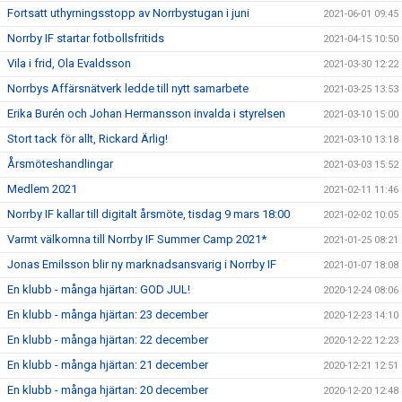
Fortsatt uthyrningsstopp av Norrbystugan i juni
2021-06-01 09:45
Norrby IF startar fotbollsfritids
2021-04-15 10:50
Vila i frid, Ola Evaldsson
2021-03-30 12:22
Norrbys Affärsnätverk ledde till nytt samarbete
2021-03-25 13:53
Erika Burén och Johan Hermansson invalda i styrelsen
2021-03-10 15:00
Stort tack för allt, Rickard Ärlig!
2021-03-10 13:18
Årsmöteshandlingar
2021-03-03 15:52
Medlem 2021
2021-02-11 11:46
Norrby IF kallar till digitalt årsmöte, tisdag 9 mars 18:00
2021-02-02 10:05
Varmt välkomna till Norrby IF Summer Camp 2021*
2021-01-25 08:21
Jonas Emilsson blir ny marknadsansvarig i Norrby IF
2021-01-07 18:08
En klubb - många hjärtan: GOD JUL!
2020-12-24 08:06
En klubb - många hjärtan: 23 december
2020-12-23 14:10
En klubb - många hjärtan: 22 december
2020-12-22 12:23
En klubb - många hjärtan: 21 december
2020-12-21 12:51
En klubb - många hjärtan: 20 december
2020-12-20 12:48