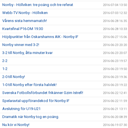
Norrby - Höllviken: tre poäng och tre referat
2016-07-04 13:50
Webb-TV Norrby - Höllviken
2016-07-03 12:32
Vårens sista hemmamatch!
2016-06-28 16:35
Kvartsfinal P16-DM 19:30
2016-06-28 10:33
Höjdpunkter från Oskarshamns AIK - Norrby IF
2016-06-27 15:06
Norrby vinner med 3-2!
2016-06-23 20:20
3-2 till Norrby, åtta minuter kvar
2016-06-23 20:07
2-2
2016-06-23 19:57
1-2
2016-06-23 19:50
2-0 till Norrby!
2016-06-23 19:36
1-0 till Norrby efter första halvlek!
2016-06-23 19:22
Svenska Fotbollsförbundet frikänner Gzim Istrefi!
2016-06-22 12:41
Spelaravtal-uppförandekod för Norrby IF
2016-06-22 11:59
Avslutning för U19-U21
2016-06-21 13:11
Dramatik när Norrby tog en poäng.
2016-06-20 08:39
Nu kör vi Norrby!
2016-06-19 07:30