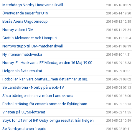
Matchdags Norrby-Husqvarna ikväll
2016-05-16 08:59
Övertygande seger för U19
2016-05-14 19:20
Borås Arena Ungdomscup
2016-05-12 12:35
Norrby vidare i DM
2016-05-11 21:34
Grattis Aleksander och Hampus!
2016-05-11 10:54
Norrbys trupp till DM-matchen ikväll
2016-05-11 09:19
Ny intensiv matchvecka
2016-05-10 14:31
Norrby IF - Huskvarna FF Måndagen den 16 Maj 19.00
2016-05-09 15:33
Helgens blåvita resultat
2016-05-09 09:51
Fotbollen kan vara orättvis....men det jämnar ut sig.
2016-05-09 08:02
Se Landskrona - Norrby på webb-TV
2016-05-08 07:13
Sista träningen innan vi möter Landskrona
2016-05-06 18:00
Fotbollsträning för ensamkommande flyktingbarn
2016-05-02 15:13
Vinsten på 50/50-lotteriet
2016-05-02 11:35
Stryk för U19 mot IFK Osby, övriga resultat från helgen
2016-05-02 10:59
Se Norrbymatchen i repris
2016-05-02 09:41