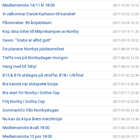
Medlemsmöte 14/11 kl 18:00
2017-10-26 15:16
Vi välkomnar Daniel Karlsson till kansliet!
2017-10-25 12:09
Påminnelse: 90-årsjubileum
2017-10-24 16:23
Köp dina lotter till Miljonkampen av Norrby
2017-10-19 11:20
Savvo: "Gratis är alltid gott"
2017-09-13 18:52
De planerar Norrbys jubileumsfest
2017-08-29 19:50
Träffa oss på Norrbydagen imorgon
2017-08-25 14:55
Häng med till Täby!
2017-08-22 15:20
B15 & B16 utslagna på straffar, B18 i 1/8-final
2017-07-20 22:34
Bra känsla när slutspelet börjar
2017-07-19 20:36
Bra start för Norrby i Gothia Cup
2017-07-17 22:45
Följ Norrby i Gothia Cup
2017-07-16 22:00
Sommarinfo från Norrbystugan
2017-07-05 14:26
Nu kan du köpa årets matchtröja!
2017-06-29 13:30
Medlemsmöte ikväll 18:00
2017-06-13 08:22
Medlemsmöte 13 juni 18:00
2017-05-29 12:11