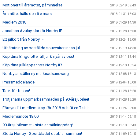
Motioner till årsmötet, påminnelse
2018-02-19 09:43
Årsmötet hålls den 6:e mars
2018-01-31 18:03
Medlem 2018
2018-01-29 14:30
Jonathan Azulay klar för Norrby IF
2017-12-28 18:58
Ett julkort från Norrby IF
2017-12-24 13:00
Uthämtning av beställda souvenirer innan jul
2017-12-19 14:30
Köp dina Bingolotter till jul & nyår av oss!
2017-12-11 16:44
Köp dina julklappar hos Norrby IF!
2017-12-10 18:54
Norrby anställer ny marknadsansvarig
2017-12-08 16:13
Pressmeddelande
2017-12-04 16:00
Tack för festen!
2017-11-28 13:20
Trotjänarna uppmärksammades på 90-årsjubileet
2017-11-28 13:20
Förnya ditt medlemskap för 2018 och få en T-shirt
2017-11-24 09:00
Medlemsmöte 18:00
2017-11-14 09:15
90-årsjubileumet - sista anmälningsdag!
2017-11-10 08:43
Stötta Norrby - Sportbladet dubblar summan!
2017-11-09 10:15