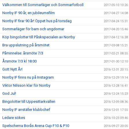
Välkommen till Sommarläger och Sommarfotboll
2017-05-10 10:26
Norrby IF 90 år, en jubileumsfilm
2017-04-27 14:08
Norrby IF firar 90 år! Öppet hus på torsdag
2017-04-24 15:31
Sommarläger för barn och ungdomar
2017-04-20 15:46
Köp bingolotter till Påskspecialen av Norrby
2017-04-12 16:38
Bra uppslutning på årsmötet
2017-03-08 15:21
Påminnelse: årsmöte 7/3
2017-02-21 08:55
Årsmöte 7/3 kl 18:00
2017-01-30 12:10
Gott Nytt År!
2016-12-31 20:15
Norrby IF finns nu på Instagram
2016-12-29 19:14
Viktor Nilsson klar för Norrby
2016-12-28 16:41
God Jul!
2016-12-24 15:23
Bingolotter till Uppesittarkvällen
2016-12-09 08:36
Norrby IF anställer klubbchef
2016-12-01 17:55
Ledare sökes
2016-10-23 09:46
Spelschema Borås Arena Cup F10 & P10
2016-09-27 20:05