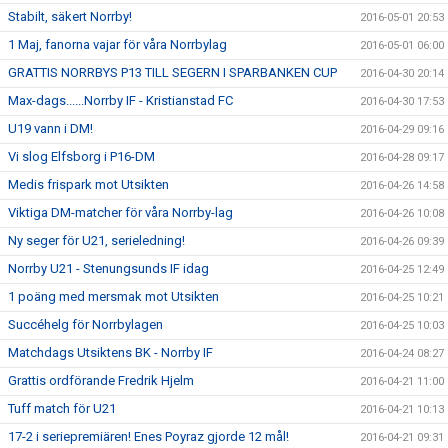
Stabilt, säkert Norrby!
2016-05-01 20:53
1 Maj, fanorna vajar för våra Norrbylag
2016-05-01 06:00
GRATTIS NORRBYS P13 TILL SEGERN I SPARBANKEN CUP
2016-04-30 20:14
Max-dags......Norrby IF - Kristianstad FC
2016-04-30 17:53
U19 vann i DM!
2016-04-29 09:16
Vi slog Elfsborg i P16-DM
2016-04-28 09:17
Medis frispark mot Utsikten
2016-04-26 14:58
Viktiga DM-matcher för våra Norrby-lag
2016-04-26 10:08
Ny seger för U21, serieledning!
2016-04-26 09:39
Norrby U21 - Stenungsunds IF idag
2016-04-25 12:49
1 poäng med mersmak mot Utsikten
2016-04-25 10:21
Succéhelg för Norrbylagen
2016-04-25 10:03
Matchdags Utsiktens BK - Norrby IF
2016-04-24 08:27
Grattis ordförande Fredrik Hjelm
2016-04-21 11:00
Tuff match för U21
2016-04-21 10:13
17-2 i seriepremiären! Enes Poyraz gjorde 12 mål!
2016-04-21 09:31