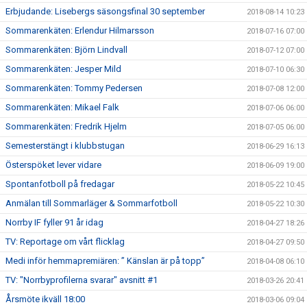
Erbjudande: Lisebergs säsongsfinal 30 september
2018-08-14 10:23
Sommarenkäten: Erlendur Hilmarsson
2018-07-16 07:00
Sommarenkäten: Björn Lindvall
2018-07-12 07:00
Sommarenkäten: Jesper Mild
2018-07-10 06:30
Sommarenkäten: Tommy Pedersen
2018-07-08 12:00
Sommarenkäten: Mikael Falk
2018-07-06 06:00
Sommarenkäten: Fredrik Hjelm
2018-07-05 06:00
Semesterstängt i klubbstugan
2018-06-29 16:13
Österspöket lever vidare
2018-06-09 19:00
Spontanfotboll på fredagar
2018-05-22 10:45
Anmälan till Sommarläger & Sommarfotboll
2018-05-22 10:30
Norrby IF fyller 91 år idag
2018-04-27 18:26
TV: Reportage om vårt flicklag
2018-04-27 09:50
Medi inför hemmapremiären: ” Känslan är på topp”
2018-04-08 06:10
TV: "Norrbyprofilerna svarar" avsnitt #1
2018-03-26 20:41
Årsmöte ikväll 18:00
2018-03-06 09:04