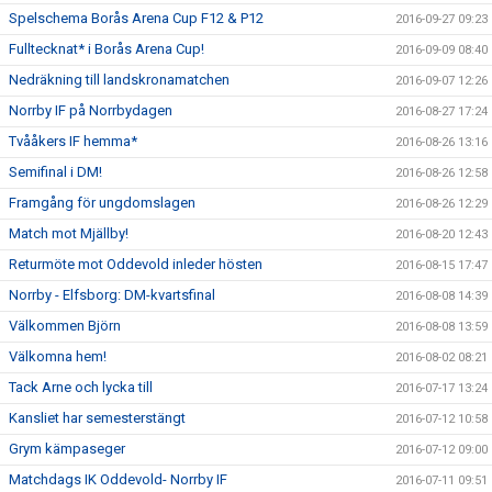
Spelschema Borås Arena Cup F12 & P12
2016-09-27 09:23
Fulltecknat* i Borås Arena Cup!
2016-09-09 08:40
Nedräkning till landskronamatchen
2016-09-07 12:26
Norrby IF på Norrbydagen
2016-08-27 17:24
Tvååkers IF hemma*
2016-08-26 13:16
Semifinal i DM!
2016-08-26 12:58
Framgång för ungdomslagen
2016-08-26 12:29
Match mot Mjällby!
2016-08-20 12:43
Returmöte mot Oddevold inleder hösten
2016-08-15 17:47
Norrby - Elfsborg: DM-kvartsfinal
2016-08-08 14:39
Välkommen Björn
2016-08-08 13:59
Välkomna hem!
2016-08-02 08:21
Tack Arne och lycka till
2016-07-17 13:24
Kansliet har semesterstängt
2016-07-12 10:58
Grym kämpaseger
2016-07-12 09:00
Matchdags IK Oddevold- Norrby IF
2016-07-11 09:51