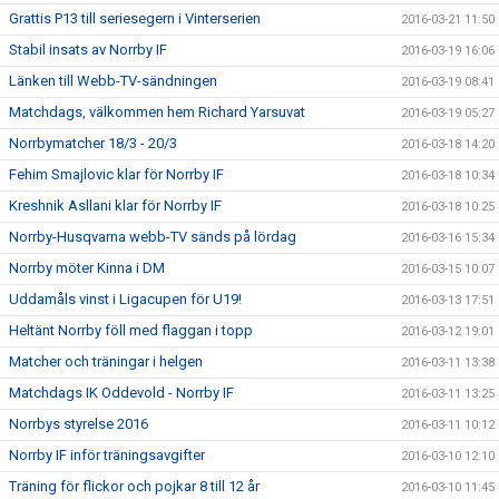
Grattis P13 till seriesegern i Vinterserien
2016-03-21 11:50
Stabil insats av Norrby IF
2016-03-19 16:06
Länken till Webb-TV-sändningen
2016-03-19 08:41
Matchdags, välkommen hem Richard Yarsuvat
2016-03-19 05:27
Norrbymatcher 18/3 - 20/3
2016-03-18 14:20
Fehim Smajlovic klar för Norrby IF
2016-03-18 10:34
Kreshnik Asllani klar för Norrby IF
2016-03-18 10:25
Norrby-Husqvarna webb-TV sänds på lördag
2016-03-16 15:34
Norrby möter Kinna i DM
2016-03-15 10:07
Uddamåls vinst i Ligacupen för U19!
2016-03-13 17:51
Heltänt Norrby föll med flaggan i topp
2016-03-12 19:01
Matcher och träningar i helgen
2016-03-11 13:38
Matchdags IK Oddevold - Norrby IF
2016-03-11 13:25
Norrbys styrelse 2016
2016-03-11 10:12
Norrby IF inför träningsavgifter
2016-03-10 12:10
Träning för flickor och pojkar 8 till 12 år
2016-03-10 11:45