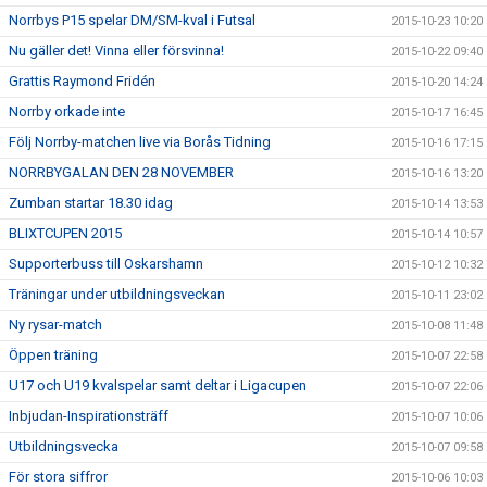
Norrbys P15 spelar DM/SM-kval i Futsal
2015-10-23 10:20
Nu gäller det! Vinna eller försvinna!
2015-10-22 09:40
Grattis Raymond Fridén
2015-10-20 14:24
Norrby orkade inte
2015-10-17 16:45
Följ Norrby-matchen live via Borås Tidning
2015-10-16 17:15
NORRBYGALAN DEN 28 NOVEMBER
2015-10-16 13:20
Zumban startar 18.30 idag
2015-10-14 13:53
BLIXTCUPEN 2015
2015-10-14 10:57
Supporterbuss till Oskarshamn
2015-10-12 10:32
Träningar under utbildningsveckan
2015-10-11 23:02
Ny rysar-match
2015-10-08 11:48
Öppen träning
2015-10-07 22:58
U17 och U19 kvalspelar samt deltar i Ligacupen
2015-10-07 22:06
Inbjudan-Inspirationsträff
2015-10-07 10:06
Utbildningsvecka
2015-10-07 09:58
För stora siffror
2015-10-06 10:03