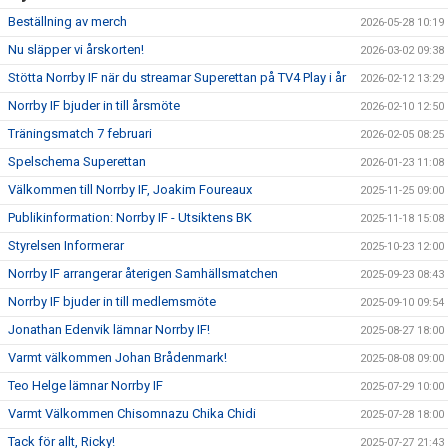
MATCHER
Beställning av merch
2026-05-28 10:19
Nu släpper vi årskorten!
NÄRA NORRBY
2026-03-02 09:38
Stötta Norrby IF när du streamar Superettan på TV4 Play i år
2026-02-12 13:29
VÄRDEGRUND
Norrby IF bjuder in till årsmöte
2026-02-10 12:50
Träningsmatch 7 februari
2026-02-05 08:25
Spelschema Superettan
2026-01-23 11:08
Välkommen till Norrby IF, Joakim Foureaux
2025-11-25 09:00
Publikinformation: Norrby IF - Utsiktens BK
2025-11-18 15:08
Styrelsen Informerar
2025-10-23 12:00
Norrby IF arrangerar återigen Samhällsmatchen
2025-09-23 08:43
Norrby IF bjuder in till medlemsmöte
2025-09-10 09:54
Jonathan Edenvik lämnar Norrby IF!
2025-08-27 18:00
Varmt välkommen Johan Brådenmark!
2025-08-08 09:00
Teo Helge lämnar Norrby IF
2025-07-29 10:00
Varmt Välkommen Chisomnazu Chika Chidi
2025-07-28 18:00
Tack för allt, Ricky!
2025-07-27 21:43