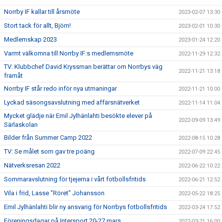
Norrby IF kallar till årsmöte
2023-02-07 13:30
Stort tack för allt, Björn!
2023-02-01 10:30
Medlemskap 2023
2023-01-24 12:20
Varmt välkomna till Norrby IF:s medlemsmöte
2022-11-29 12:32
TV: Klubbchef David Kryssman berättar om Norrbys väg
2022-11-21 13:18
framåt
Norrby IF står redo inför nya utmaningar
2022-11-21 10:00
Lyckad säsongsavslutning med affärsnätverket
2022-11-14 11:04
Mycket glädje när Emil Jylhänlahti besökte elever på
2022-09-09 13:49
Särlaskolan
Bilder från Summer Camp 2022
2022-08-15 10:28
TV: Se målet som gav tre poäng
2022-07-09 22:45
Nätverksresan 2022
2022-06-22 10:22
Sommaravslutning för tjejerna i vårt fotbollsfritids
2022-06-21 12:52
Vila i frid, Lasse "Röret" Johansson
2022-05-22 18:25
Emil Jylhänlahti blir ny ansvarig för Norrbys fotbollsfritids
2022-03-24 17:52
Föreningsdagar på Intersport 20-27 mars
2022-03-21 16:00