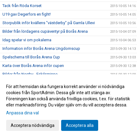
Tack från Röda Korset
2015-10-05 14:16
U19 gav Degerfors en fight!
2015-10-05 14:05
Storpublik inför kvällens "västderby" på Gamla Ullevi
2015-10-05 10:56
Bilder från lördagens cupäventyr på Borås Arena
2015-10-04 07:09
Idag spelar vi om pokalerna
2015-10-04 06:53
Information inför Borås Arena Ungdomscup
2015-09-30 14:13
Spelschema till Borås Arena Cup
2015-09-30 13:03
Karta över Borås Arena inför cupen
2015-09-30 12:38
Bilder från Norrby - Eskilsminne
2015-09-30 12:09
Lottningen till Borås Arena Cup
2015-09-29 15:50
För att hemsidan ska fungera korrekt använder vi nödvändiga
Yarsuvat var skillnaden
2015-09-26 19:36
cookies från SportAdmin. Dessa går inte att stänga av.
Föreningen kan också använda frivilliga cookies, t.ex. för statistik
Veckans match i söderettan!
2015-09-26 08:36
eller marknadsföring. Du väljer själv om du vill acceptera dessa.
Norrby bjuder och hjälper flyktingar
2015-09-26 08:22
Anpassa dina val
Välkomna! Fri entré!
2015-09-25 16:16
Acceptera nödvändiga
Acceptera alla
Sponsorer bjuder på fri entré
2015-09-24 14:31
Borås Arena cup, här har du spelschemat
2015-09-24 11:28