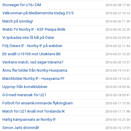
Storseger för U16 i DM
2016-05-28 17:04
Välkommen på Medlemsmöte tisdag 31/5
2016-05-27 14:14
Match på söndag!
2016-05-26 11:39
Webb-TV Norrby IF - KSF Prespa Birlik
2016-05-25 22:25
Vi lyckades inte få hål på Öster
2016-05-23 09:20
Följ Östers IF - Norrby IF på webben
2016-05-22 11:44
Ett snällt U19 föll mot Utsiktens BK
2016-05-21 16:25
Veckans match, vad säger tränarna?
2016-05-20 13:57
Ännu fler bilder från Norrby-Husqvarna
2016-05-19 15:41
Matchbilder Norrby IF - Husqvarna FF
2016-05-19 14:22
Upprop från konstklubben
2016-05-18 09:56
0-0 med mersmak för U21
2016-05-18 09:41
Fotboll för ensamkommande flyktingbarn
2016-05-17 15:50
Match för U21 ikväll mot Torslanda IK
2016-05-17 11:48
Härlig kämpainsats av Norrby IF.
2016-05-16 21:54
Simon Jarls drömmål!
2016-05-16 13:59