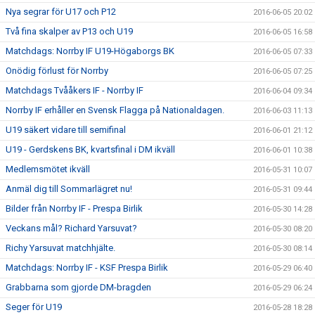
Nya segrar för U17 och P12
2016-06-05 20:02
Två fina skalper av P13 och U19
2016-06-05 16:58
Matchdags: Norrby IF U19-Högaborgs BK
2016-06-05 07:33
Onödig förlust för Norrby
2016-06-05 07:25
Matchdags Tvååkers IF - Norrby IF
2016-06-04 09:34
Norrby IF erhåller en Svensk Flagga på Nationaldagen.
2016-06-03 11:13
U19 säkert vidare till semifinal
2016-06-01 21:12
U19 - Gerdskens BK, kvartsfinal i DM ikväll
2016-06-01 10:38
Medlemsmötet ikväll
2016-05-31 10:07
Anmäl dig till Sommarlägret nu!
2016-05-31 09:44
Bilder från Norrby IF - Prespa Birlik
2016-05-30 14:28
Veckans mål? Richard Yarsuvat?
2016-05-30 08:20
Richy Yarsuvat matchhjälte.
2016-05-30 08:14
Matchdags: Norrby IF - KSF Prespa Birlik
2016-05-29 06:40
Grabbarna som gjorde DM-bragden
2016-05-29 06:24
Seger för U19
2016-05-28 18:28