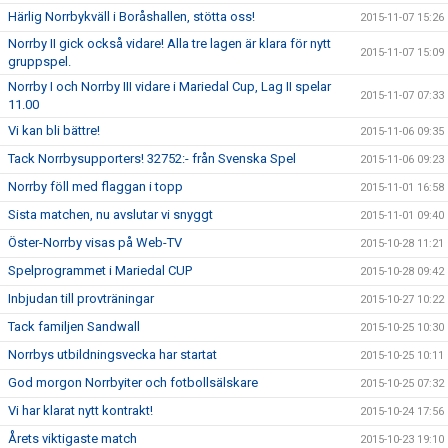
Härlig Norrbykväll i Boråshallen, stötta oss!
2015-11-07 15:26
Norrby II gick också vidare! Alla tre lagen är klara för nytt
2015-11-07 15:09
gruppspel.
Norrby I och Norrby III vidare i Mariedal Cup, Lag II spelar
2015-11-07 07:33
11.00
Vi kan bli bättre!
2015-11-06 09:35
Tack Norrbysupporters! 32752:- från Svenska Spel
2015-11-06 09:23
Norrby föll med flaggan i topp
2015-11-01 16:58
Sista matchen, nu avslutar vi snyggt
2015-11-01 09:40
Öster-Norrby visas på Web-TV
2015-10-28 11:21
Spelprogrammet i Mariedal CUP
2015-10-28 09:42
Inbjudan till provträningar
2015-10-27 10:22
Tack familjen Sandwall
2015-10-25 10:30
Norrbys utbildningsvecka har startat
2015-10-25 10:11
God morgon Norrbyiter och fotbollsälskare
2015-10-25 07:32
Vi har klarat nytt kontrakt!
2015-10-24 17:56
Årets viktigaste match
2015-10-23 19:10