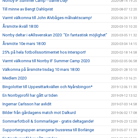
Norrby IF Summer Camp - Game Day!
2020-08-14 19:25
Till minne av Bengt Dahlqvist
2020-08-07 12:20
Varmt välkomna till John Alvbåges målvaktscamp!
2020-06-24 11:33
Årsmöte ikväll 18:00
2020-03-10 10:20
Norrby deltar i eAllsvenskan 2020: "En fantastisk möjlighet"
2020-03-05 11:32
Årsmöte 10e mars 18:00
2020-03-04 14:15
25% på hela fotbollssortimentet hos Intersport!
2020-02-18 14:58
Varmt välkomna till Norrby IF Summer Camp 2020
2020-02-05 06:58
Välkomna på årsmöte tisdag 10 mars 18:00
2020-01-28 10:10
Medlem 2020
2020-01-13 16:21
Bingolotter till Uppesittarkvällen och Nyårsbingon*
2019-12-06 11:30
En Norrbyprofil har gått ur tiden
2019-09-12 13:52
Ingemar Carlsson har avlidit
2019-07-03 14:58
Bilder från gårdagens match mot Dalkurd
2019-06-02 17:08
Sommarfotboll & Sommarläger - gratis deltagande!
2019-05-23 12:00
Supportergruppen arrangerar bussresa till Borlänge
2019-05-07 11:39