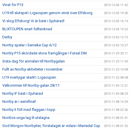
Vinst för P13
2015-12-06 11:42
U19 till slutspel i Ligacupen genom vinst över Elfsborg
2015-12-05 19:30
Vi slog Elfsborg! Vi är bäst i Sjuhärad!
2015-12-05 16:19
BLIXTCUPEN snart fulltecknad
2015-12-04 10:22
Derby
2015-12-02 12:15
Norrby spelar i Serneke Cup 6/12
2015-12-02 10:27
Norrby P15 skördade stora framgångar i Futsal DM
2015-11-29 20:11
Sista dag för anmälan till Norrbygalan
2015-11-23 11:59
Fullt av Norrby-aktiviteter i november
2015-11-23 10:08
U19 övertygar starkt i Ligacupen.
2015-11-22 08:58
Välkommen till Norrby-galan 28/11
2015-11-09 12:21
Norrby IF bäst i Sjuhärad
2015-11-09 08:23
Norrby är i semifinal!
2015-11-08 14:33
Norrby II föll med flaggan i topp
2015-11-08 02:36
Norrbvs unga lag III utslagna
2015-11-08 01:41
God Morgon Norrbyiter, förstalaget är vidare i Mariedal Cup
2015-11-08 01:32