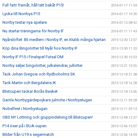
Full fartr framåt, håll tätt bakåt P15!
2016-01-17 11:54
Lycka till Norrbys P15
2016-01-17 10:30
Norrby testar nya spelare
2016-01-12 08:42
Nu startar träningarna för Norrby IF
2016-01-11 11:43
Nyårslöftet: Bli medlem i Norrby IF, en klubb många hjärtan
2015-12-30 12:07
Köp dina Bingolotter till Nyår hos Norrby IF
2015-12-30 11:33
Norrby IF P15 i Finalspel Futsal DM
2015-12-30 10:53
Norrby säljer bingolotter, julkalendrar, jullotter
2015-12-21 10:55
Tack Johan Gregow och Rydboholms SK
2015-12-18 21:38
Tack Martin och Bergdalens IK
2015-12-18 16:28
Blixtcupen tackar Borås Basket
2015-12-18 15:06
Gamla Norrbygärdepojkars julmöte i Norrbystugan
2015-12-11 09:28
Nobelfest i Norrbystugan
2015-12-11 09:13
OBS NY Lottning och gruppindelning till Blixtcupen!
2015-12-08 12:37
P14 öser på i BUA-cupen
2015-12-06 15:07
Bilder från U19:s segermatch
2015-12-06 14:59