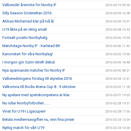
Välbesökt årsmöte för Norrby IF
2016-03-10 09:36
Silly Season Söderettan 2016
2016-03-09 16:38
Abbas Mohamad klar på två år
2016-03-09 10:01
U19 åkte på en riktig smäll
2016-03-08 10:33
Fortsatt positiv Norrbyhelg
2016-03-06 19:04
Matchdags Norrby IF - Karlstad BK
2016-03-06 11:45
Kanonstart för våra Norrbylag!
2016-03-05 19:06
I morgon gör Gzim Istrefi debut
2016-03-05 18:48
Nya spännande matcher för Norrby IF
2016-03-05 08:21
Valberedningens förslag till styrelse 2016
2016-03-04 12:41
Välkomna till Borås Arena Cup 8 - 9 oktober
2016-03-02 11:28
Ny spelare med spetskompetens är klar.
2016-03-01 19:03
Nu rullar Norrbyfotbollen.......
2016-02-28 19:51
Vinst för U19 i Ligacupen!
2016-02-28 17:56
Betala medlemsavgiften nu, vinn fina priser
2016-02-24 10:04
Nyttig match för vårt U19
2016-02-24 10:00