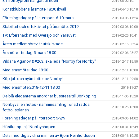
En Norrbyprofil har gått ur tiden
2019-05-02 10:11
Konstklubbens årsmöte 18:30 ikväll
2019-04-10 10:18
Föreningsdagar på Intersport 6-10 mars
2019-03-06 11:24
Stabilitet och effektivitet på årsmötet 2019
2019-03-06 10:00
TV: Eftersnack med Översjö och Yarsuvat
2019-02-25 10:41
Årets medlemsbrev är utskickade
2019-02-15 08:54
Årsmöte - tisdag 5 mars 18:00
2019-02-06 08:27
Vildana Aganovi&#263; ska leda "Norrby för Norrby"
2018-12-17 15:50
Medlemsmöte idag 18:00
2018-12-11 10:00
Köp jul- och nyårslotter av Norrby!
2018-12-11 09:58
Medlemsmöte 2018-12-11 18:00
2018-11-27
De blå eleganterna anordnar bussresa till Jönköping
2018-11-05 13:20
Norrbyvallen hotas - namninsamling för att rädda
2018-10-25 13:00
fotbollsplanen
Föreningsdagar på Intersport 5-9/9
2018-09-05 14:02
Höstkampanj i Norrbyshopen
2018-08-31 16:49
Dela med dig av dina minnen av Björn Reinholdsson
2018-08-16 10:25