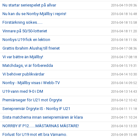
Nu startar seriespelet på allvar
2016-04-19 09:36
Nu kan du se Norrby-Mjällby i repris!
2016-04-18 16:48
Förstärkning sökes......
2016-04-18 15:58
Vinnare på 50/50-lotteriet
2016-04-18 11:20
Norrbys U19 fick en lektion
2016-04-18 11:06
Grattis Ibrahim Alushaj till frieriet
2016-04-17 08:36
Vi var bättre än Mjällby!
2016-04-17 08:18
Matchdags, vi är förberedda
2016-04-15 19:31
Vi behöver publikvärdar
2016-04-14 10:30
Norrby - Mjällby visas i Webb-TV
2016-04-14 09:52
U19 vann med 9-0 i DM
2016-04-13 14:43
Premiärseger för U21 mot Örgryte
2016-04-12 10:42
Seriepremiär Örgryte IS - Norrby IF U21
2016-04-11 11:18
Sista matcherna innan seriepremiären är klara
2016-04-11 10:24
NORRBY IF P12.......MÄSTARNAS MÄSTARE!
2016-04-10 13:33
Förlust för U19 mot ett bra Värnamo.
2016-04-09 15:48