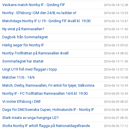
Veckans match Norrby IF - Qviding FIF
2016-06-18 12:28
Norrby - Elfsborg i DM den 24/8, nu laddar vi!
2016-06-16 13:59
Matchdags Norrby IF U 19 - Qviding FIF ikväll kl. 19.00
2016-06-16 13:47
Ny vinst på Ramnavallen?
2016-06-16 11:40
Dagbok från Sommarlägret
2016-06-15 13:33
Härlig seger för Norrby IF
2016-06-15 09:02
Norrby-Trollhättan på Ramnavallen ikväll
2016-06-14 08:52
Sommarlägret har startat
2016-06-13 11:34
Ungt U19 föll med flaggan i topp
2016-06-12 07:15
Matcher 11/6 - 14/6
2016-06-10 10:58
Match, Derby, Ramnavallen, Fri entré för tjejer, Välkomna
2016-06-10 10:39
Norrby IF - FC Trollhättan Ramnavallen 14/6 kl. 19.00
2016-06-09 10:39
Vi möter Elfsborg i DM!
2016-06-09 08:32
Dags för DM/Svenska Cupen, Holmalunds IF - Norrby IF
2016-06-08 10:04
Stark insats av unga hungriga U21
2016-06-07 08:35
Stolta Norrby IF erhöll flagga på Nationaldagsfirande
2016-06-06 17:12