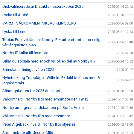
Diskvalificerade ur Distriktsmästerskapen 2025
2025-07-14 22:12
Lycka till Albin!
2025-06-10 19:57
VARMT VÄLKOMMEN, NIKLAS KLINGBERG
2025-06-06 09:00
Lycka till Lendi!
2025-05-21 17:23
Tobias Edenvik lämnar Norrby IF – arbetet fortsätter enligt
2025-03-06 16:48
vår långsiktiga plan
Norrby IF kallar till årsmöte
2025-02-28
Gillar du sociala medier och vill bli en del av Norrby IF?
2025-02-24 16:52
Stimulansträningar våren 2025
2025-02-17
Nyheter kring Truppläget: Wilhelm Ekdahl belönas med A-
2025-02-07
lagskontrakt
Säsongskorten för 2025 är släppta
2025-01-30 16:20
Välkomna till Norrby IF:s medlemsmöte den 19/12
2024-12-17 08:28
Norrby arrangerar landskamper på Borås Arena
2024-10-15 10:30
Välkomna till Norrby IF:s medlemsmöte
2024-08-07 10:42
Peter Algebäck invald i Norrby IF:s styrelse
2024-03-12 19:00
Stort tack för allt, Jesper Mild
2024-03-12 15:24