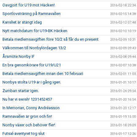
Oavgjort för U19 mot Häcken!
2016-02-18 22:34
Sportlovsträning på Ramnavallen
2016-02-15 14:38
Kansliet är stängt idag
2016-02-12 07:48
Nytt matchdatum för U19-BK Häcken
2016-02-10 10:19
Betala medlemsavgiften före 10/2 så får du en present
2016-02-09 10:31
Välkommen till Norrbylördagen 13/2
2016-02-09 09:43
Årsmöte Norrby IF
2016-02-08 09:44
En bra genomkörare för U19/U21
2016-02-07 10:38
Betala medlemsavgiften innan den 10 februari
2016-02-01 11:03
Norrbys stolta U19 är i gång igen.
2016-01-31 10:17
Zumban startar igen.
2016-01-24 09:54
Nu har vi swish! 1231452457
2016-01-20 16:54
In Memorian, Conny Andréasson
2016-01-20 12:17
Ramnavallen är grön och fin!
2016-01-19 15:00
Norrby växer och behöver fler!
2016-01-18 09:09
Futsal-äventyret tog slut
2016-01-17 12:26