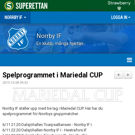
NORRBY IF
LOGGA IN
Norrby IF
En klubb, många hjärtan
HEM
Spelprogrammet i Mariedal CUP
<
>
2015-10-28 09:42
NYHETER
FÖRENINGEN
Norrby IF ställer upp med tre lag i Mariedal CUP. Här har du
KALENDER
spelprogrammet för Norrbys gruppmatcher:
VÅRA LAG
6/11 21:20 Dalsjöhallen Toarpsalliansen - Norrby IF I
6/11 22:20 Dalsjöhallen Norrby IF I - Hestrafors IF