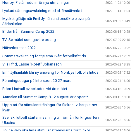
Norrby IF står redo inför nya utmaningar
2022-11-21 10:00
Lyckad säsongsavslutning med affärsnätverket
2022-11-14 11:04
Mycket glädje när Emil Jylhänlahti besökte elever på
2022-09-09 13:49
Särlaskolan
Bilder från Summer Camp 2022
2022-08-15 10:28
TV: Se målet som gav tre poäng
2022-07-09 22:45
Nätverksresan 2022
2022-06-22 10:22
Sommaravslutning för tjejerna i vårt fotbollsfritids
2022-06-21 12:52
Vila i frid, Lasse "Röret" Johansson
2022-05-22 18:25
Emil Jylhänlahti blir ny ansvarig för Norrbys fotbollsfritids
2022-03-24 17:52
Föreningsdagar på Intersport 20-27 mars
2022-03-21 16:00
Björn Lindvall avtackades vid årsmötet
2022-03-16 10:09
Anmälan till Summer Camp 8-12 augusti är öppen!*
2022-03-15 18:30
Uppstart för stimulansträningar för flickor - vi har platser
2022-02-28 15:56
kvar!
Svensk fotboll startar insamling till förmån för krigsoffer i
2022-02-25 15:26
Ukraina
Joline Salo ska leda stimulansträningarna för flickor
2022-02-22 15:06