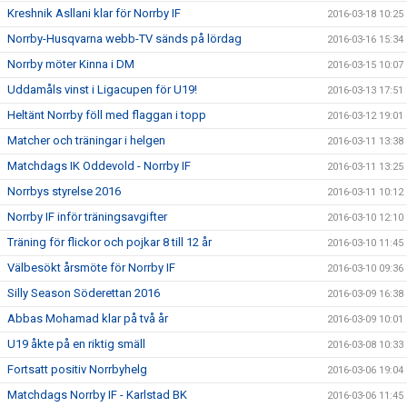
Kreshnik Asllani klar för Norrby IF
2016-03-18 10:25
Norrby-Husqvarna webb-TV sänds på lördag
2016-03-16 15:34
Norrby möter Kinna i DM
2016-03-15 10:07
Uddamåls vinst i Ligacupen för U19!
2016-03-13 17:51
Heltänt Norrby föll med flaggan i topp
2016-03-12 19:01
Matcher och träningar i helgen
2016-03-11 13:38
Matchdags IK Oddevold - Norrby IF
2016-03-11 13:25
Norrbys styrelse 2016
2016-03-11 10:12
Norrby IF inför träningsavgifter
2016-03-10 12:10
Träning för flickor och pojkar 8 till 12 år
2016-03-10 11:45
Välbesökt årsmöte för Norrby IF
2016-03-10 09:36
Silly Season Söderettan 2016
2016-03-09 16:38
Abbas Mohamad klar på två år
2016-03-09 10:01
U19 åkte på en riktig smäll
2016-03-08 10:33
Fortsatt positiv Norrbyhelg
2016-03-06 19:04
Matchdags Norrby IF - Karlstad BK
2016-03-06 11:45