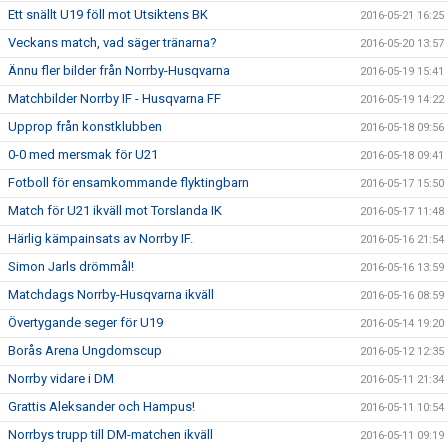
Ett snällt U19 föll mot Utsiktens BK
2016-05-21 16:25
Veckans match, vad säger tränarna?
2016-05-20 13:57
Ännu fler bilder från Norrby-Husqvarna
2016-05-19 15:41
Matchbilder Norrby IF - Husqvarna FF
2016-05-19 14:22
Upprop från konstklubben
2016-05-18 09:56
0-0 med mersmak för U21
2016-05-18 09:41
Fotboll för ensamkommande flyktingbarn
2016-05-17 15:50
Match för U21 ikväll mot Torslanda IK
2016-05-17 11:48
Härlig kämpainsats av Norrby IF.
2016-05-16 21:54
Simon Jarls drömmål!
2016-05-16 13:59
Matchdags Norrby-Husqvarna ikväll
2016-05-16 08:59
Övertygande seger för U19
2016-05-14 19:20
Borås Arena Ungdomscup
2016-05-12 12:35
Norrby vidare i DM
2016-05-11 21:34
Grattis Aleksander och Hampus!
2016-05-11 10:54
Norrbys trupp till DM-matchen ikväll
2016-05-11 09:19