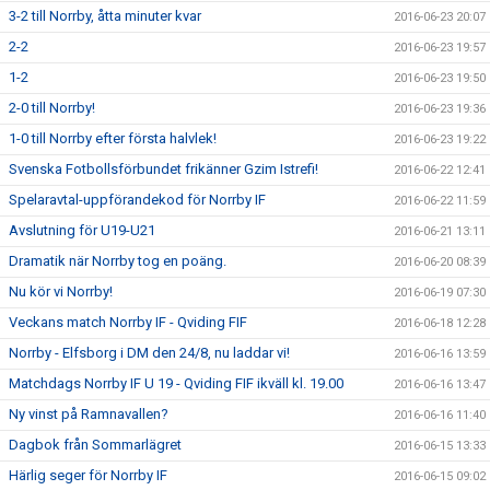
3-2 till Norrby, åtta minuter kvar
2016-06-23 20:07
2-2
2016-06-23 19:57
1-2
2016-06-23 19:50
2-0 till Norrby!
2016-06-23 19:36
1-0 till Norrby efter första halvlek!
2016-06-23 19:22
Svenska Fotbollsförbundet frikänner Gzim Istrefi!
2016-06-22 12:41
Spelaravtal-uppförandekod för Norrby IF
2016-06-22 11:59
Avslutning för U19-U21
2016-06-21 13:11
Dramatik när Norrby tog en poäng.
2016-06-20 08:39
Nu kör vi Norrby!
2016-06-19 07:30
Veckans match Norrby IF - Qviding FIF
2016-06-18 12:28
Norrby - Elfsborg i DM den 24/8, nu laddar vi!
2016-06-16 13:59
Matchdags Norrby IF U 19 - Qviding FIF ikväll kl. 19.00
2016-06-16 13:47
Ny vinst på Ramnavallen?
2016-06-16 11:40
Dagbok från Sommarlägret
2016-06-15 13:33
Härlig seger för Norrby IF
2016-06-15 09:02