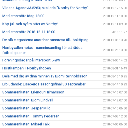
2019-02-06 08:27
Vildana Aganovi&#263; ska leda "Norrby för Norrby"
2018-12-17 15:50
Medlemsmöte idag 18:00
2018-12-11 10:00
Köp jul- och nyårslotter av Norrby!
2018-12-11 09:58
Medlemsmöte 2018-12-11 18:00
2018-11-27
De blå eleganterna anordnar bussresa till Jönköping
2018-11-05 13:20
Norrbyvallen hotas - namninsamling för att rädda
2018-10-25 13:00
fotbollsplanen
Föreningsdagar på Intersport 5-9/9
2018-09-05 14:02
Höstkampanj i Norrbyshopen
2018-08-31 16:49
Dela med dig av dina minnen av Björn Reinholdsson
2018-08-16 10:25
Erbjudande: Lisebergs säsongsfinal 30 september
2018-08-14 10:23
Sommarenkäten: Erlendur Hilmarsson
2018-07-16 07:00
Sommarenkäten: Björn Lindvall
2018-07-12 07:00
Sommarenkäten: Jesper Mild
2018-07-10 06:30
Sommarenkäten: Tommy Pedersen
2018-07-08 12:00
Sommarenkäten: Mikael Falk
2018-07-06 06:00