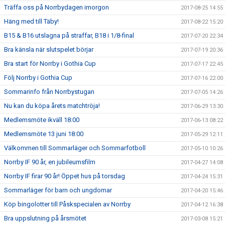
Träffa oss på Norrbydagen imorgon
2017-08-25 14:55
Häng med till Täby!
2017-08-22 15:20
B15 & B16 utslagna på straffar, B18 i 1/8-final
2017-07-20 22:34
Bra känsla när slutspelet börjar
2017-07-19 20:36
Bra start för Norrby i Gothia Cup
2017-07-17 22:45
Följ Norrby i Gothia Cup
2017-07-16 22:00
Sommarinfo från Norrbystugan
2017-07-05 14:26
Nu kan du köpa årets matchtröja!
2017-06-29 13:30
Medlemsmöte ikväll 18:00
2017-06-13 08:22
Medlemsmöte 13 juni 18:00
2017-05-29 12:11
Välkommen till Sommarläger och Sommarfotboll
2017-05-10 10:26
Norrby IF 90 år, en jubileumsfilm
2017-04-27 14:08
Norrby IF firar 90 år! Öppet hus på torsdag
2017-04-24 15:31
Sommarläger för barn och ungdomar
2017-04-20 15:46
Köp bingolotter till Påskspecialen av Norrby
2017-04-12 16:38
Bra uppslutning på årsmötet
2017-03-08 15:21