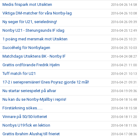
Medis frispark mot Utsikten
2016-04-26 14:58
Viktiga DM-matcher för våra Norrby-lag
2016-04-26 10:08
Ny seger för U21, serieledning!
2016-04-26 09:39
Norrby U21 - Stenungsunds IF idag
2016-04-25 12:49
1 poäng med mersmak mot Utsikten
2016-04-25 10:21
Succéhelg för Norrbylagen
2016-04-25 10:03
Matchdags Utsiktens BK - Norrby IF
2016-04-24 08:27
Grattis ordförande Fredrik Hjelm
2016-04-21 11:00
Tuff match för U21
2016-04-21 10:13
17-2 i seriepremiären! Enes Poyraz gjorde 12 mål!
2016-04-21 09:31
Nu startar seriespelet på allvar
2016-04-19 09:36
Nu kan du se Norrby-Mjällby i repris!
2016-04-18 16:48
Förstärkning sökes......
2016-04-18 15:58
Vinnare på 50/50-lotteriet
2016-04-18 11:20
Norrbys U19 fick en lektion
2016-04-18 11:06
Grattis Ibrahim Alushaj till frieriet
2016-04-17 08:36