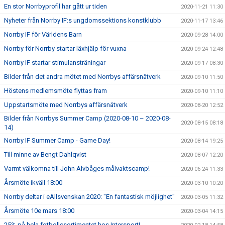
En stor Norrbyprofil har gått ur tiden
2020-11-21 11:30
Nyheter från Norrby IF:s ungdomssektions konstklubb
2020-11-17 13:46
Norrby IF för Världens Barn
2020-09-28 14:00
Norrby för Norrby startar läxhjälp för vuxna
2020-09-24 12:48
Norrby IF startar stimulansträningar
2020-09-17 08:30
Bilder från det andra mötet med Norrbys affärsnätverk
2020-09-10 11:50
Höstens medlemsmöte flyttas fram
2020-09-10 11:10
Uppstartsmöte med Norrbys affärsnätverk
2020-08-20 12:52
Bilder från Norrbys Summer Camp (2020-08-10 – 2020-08-
2020-08-15 08:18
14)
Norrby IF Summer Camp - Game Day!
2020-08-14 19:25
Till minne av Bengt Dahlqvist
2020-08-07 12:20
Varmt välkomna till John Alvbåges målvaktscamp!
2020-06-24 11:33
Årsmöte ikväll 18:00
2020-03-10 10:20
Norrby deltar i eAllsvenskan 2020: "En fantastisk möjlighet"
2020-03-05 11:32
Årsmöte 10e mars 18:00
2020-03-04 14:15
25% på hela fotbollssortimentet hos Intersport!