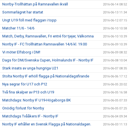
Norrby-Trollhättan på Ramnavallen ikväll
2016-06-14 08:52
Sommarlägret har startat
2016-06-13 11:34
Ungt U19 föll med flaggan i topp
2016-06-12 07:15
Matcher 11/6 - 14/6
2016-06-10 10:58
Match, Derby, Ramnavallen, Fri entré för tjejer, Välkomna
2016-06-10 10:39
Norrby IF - FC Trollhättan Ramnavallen 14/6 kl. 19.00
2016-06-09 10:39
Vi möter Elfsborg i DM!
2016-06-09 08:32
Dags för DM/Svenska Cupen, Holmalunds IF - Norrby IF
2016-06-08 10:04
Stark insats av unga hungriga U21
2016-06-07 08:35
Stolta Norrby IF erhöll flagga på Nationaldagsfirande
2016-06-06 17:12
Nya segrar för U17 och P12
2016-06-05 20:02
Två fina skalper av P13 och U19
2016-06-05 16:58
Matchdags: Norrby IF U19-Högaborgs BK
2016-06-05 07:33
Onödig förlust för Norrby
2016-06-05 07:25
Matchdags Tvååkers IF - Norrby IF
2016-06-04 09:34
Norrby IF erhåller en Svensk Flagga på Nationaldagen.
2016-06-03 11:13