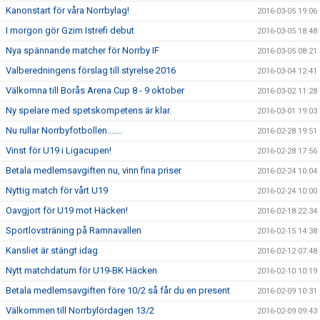
Kanonstart för våra Norrbylag!
2016-03-05 19:06
I morgon gör Gzim Istrefi debut
2016-03-05 18:48
Nya spännande matcher för Norrby IF
2016-03-05 08:21
Valberedningens förslag till styrelse 2016
2016-03-04 12:41
Välkomna till Borås Arena Cup 8 - 9 oktober
2016-03-02 11:28
Ny spelare med spetskompetens är klar.
2016-03-01 19:03
Nu rullar Norrbyfotbollen.......
2016-02-28 19:51
Vinst för U19 i Ligacupen!
2016-02-28 17:56
Betala medlemsavgiften nu, vinn fina priser
2016-02-24 10:04
Nyttig match för vårt U19
2016-02-24 10:00
Oavgjort för U19 mot Häcken!
2016-02-18 22:34
Sportlovsträning på Ramnavallen
2016-02-15 14:38
Kansliet är stängt idag
2016-02-12 07:48
Nytt matchdatum för U19-BK Häcken
2016-02-10 10:19
Betala medlemsavgiften före 10/2 så får du en present
2016-02-09 10:31
Välkommen till Norrbylördagen 13/2
2016-02-09 09:43