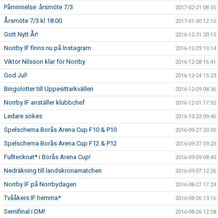
Påminnelse: årsmöte 7/3
2017-02-21 08:55
Årsmöte 7/3 kl 18:00
2017-01-30 12:10
Gott Nytt År!
2016-12-31 20:15
Norrby IF finns nu på Instagram
2016-12-29 19:14
Viktor Nilsson klar för Norrby
2016-12-28 16:41
God Jul!
2016-12-24 15:23
Bingolotter till Uppesittarkvällen
2016-12-09 08:36
Norrby IF anställer klubbchef
2016-12-01 17:55
Ledare sökes
2016-10-23 09:46
Spelschema Borås Arena Cup F10 & P10
2016-09-27 20:05
Spelschema Borås Arena Cup F12 & P12
2016-09-27 09:23
Fulltecknat* i Borås Arena Cup!
2016-09-09 08:40
Nedräkning till landskronamatchen
2016-09-07 12:26
Norrby IF på Norrbydagen
2016-08-27 17:24
Tvååkers IF hemma*
2016-08-26 13:16
Semifinal i DM!
2016-08-26 12:58