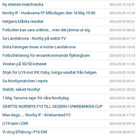
Ny intensiv matchvecka
2016-05-10 14:31
Norrby IF - Huskvarna FF Måndagen den 16 Maj 19.00
2016-05-09 15:33
Helgens blåvita resultat
2016-05-09 09:51
Fotbollen kan vara orättvis....men det jämnar ut sig.
2016-05-09 08:02
Se Landskrona - Norrby på webb-TV
2016-05-08 07:13
Sista träningen innan vi möter Landskrona
2016-05-06 18:00
Fotbollsträning för ensamkommande flyktingbarn
2016-05-02 15:13
Vinsten på 50/50-lotteriet
2016-05-02 11:35
Stryk för U19 mot IFK Osby, övriga resultat från helgen
2016-05-02 10:59
Se Norrbymatchen i repris
2016-05-02 09:41
Stabilt, säkert Norrby!
2016-05-01 20:53
1 Maj, fanorna vajar för våra Norrbylag
2016-05-01 06:00
GRATTIS NORRBYS P13 TILL SEGERN I SPARBANKEN CUP
2016-04-30 20:14
Max-dags......Norrby IF - Kristianstad FC
2016-04-30 17:53
U19 vann i DM!
2016-04-29 09:16
Vi slog Elfsborg i P16-DM
2016-04-28 09:17