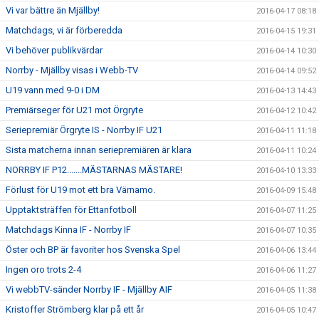
Vi var bättre än Mjällby!
2016-04-17 08:18
Matchdags, vi är förberedda
2016-04-15 19:31
Vi behöver publikvärdar
2016-04-14 10:30
Norrby - Mjällby visas i Webb-TV
2016-04-14 09:52
U19 vann med 9-0 i DM
2016-04-13 14:43
Premiärseger för U21 mot Örgryte
2016-04-12 10:42
Seriepremiär Örgryte IS - Norrby IF U21
2016-04-11 11:18
Sista matcherna innan seriepremiären är klara
2016-04-11 10:24
NORRBY IF P12.......MÄSTARNAS MÄSTARE!
2016-04-10 13:33
Förlust för U19 mot ett bra Värnamo.
2016-04-09 15:48
Upptaktsträffen för Ettanfotboll
2016-04-07 11:25
Matchdags Kinna IF - Norrby IF
2016-04-07 10:35
Öster och BP är favoriter hos Svenska Spel
2016-04-06 13:44
Ingen oro trots 2-4
2016-04-06 11:27
Vi webbTV-sänder Norrby IF - Mjällby AIF
2016-04-05 11:38
Kristoffer Strömberg klar på ett år
2016-04-05 10:47