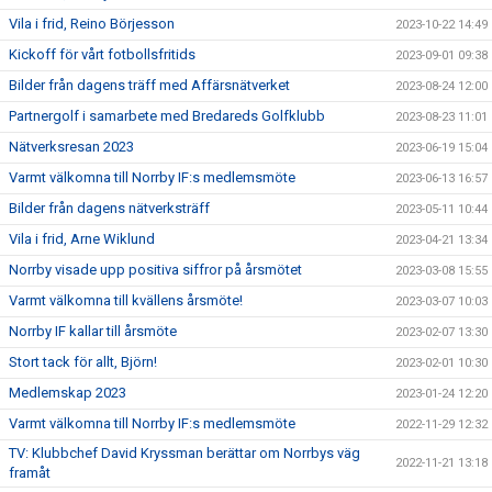
Vila i frid, Reino Börjesson
2023-10-22 14:49
Kickoff för vårt fotbollsfritids
2023-09-01 09:38
Bilder från dagens träff med Affärsnätverket
2023-08-24 12:00
Partnergolf i samarbete med Bredareds Golfklubb
2023-08-23 11:01
Nätverksresan 2023
2023-06-19 15:04
Varmt välkomna till Norrby IF:s medlemsmöte
2023-06-13 16:57
Bilder från dagens nätverksträff
2023-05-11 10:44
Vila i frid, Arne Wiklund
2023-04-21 13:34
Norrby visade upp positiva siffror på årsmötet
2023-03-08 15:55
Varmt välkomna till kvällens årsmöte!
2023-03-07 10:03
Norrby IF kallar till årsmöte
2023-02-07 13:30
Stort tack för allt, Björn!
2023-02-01 10:30
Medlemskap 2023
2023-01-24 12:20
Varmt välkomna till Norrby IF:s medlemsmöte
2022-11-29 12:32
TV: Klubbchef David Kryssman berättar om Norrbys väg
2022-11-21 13:18
framåt