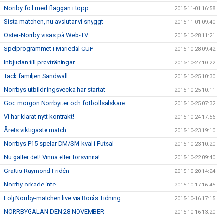
Norrby föll med flaggan i topp
2015-11-01 16:58
Sista matchen, nu avslutar vi snyggt
2015-11-01 09:40
Öster-Norrby visas på Web-TV
2015-10-28 11:21
Spelprogrammet i Mariedal CUP
2015-10-28 09:42
Inbjudan till provträningar
2015-10-27 10:22
Tack familjen Sandwall
2015-10-25 10:30
Norrbys utbildningsvecka har startat
2015-10-25 10:11
God morgon Norrbyiter och fotbollsälskare
2015-10-25 07:32
Vi har klarat nytt kontrakt!
2015-10-24 17:56
Årets viktigaste match
2015-10-23 19:10
Norrbys P15 spelar DM/SM-kval i Futsal
2015-10-23 10:20
Nu gäller det! Vinna eller försvinna!
2015-10-22 09:40
Grattis Raymond Fridén
2015-10-20 14:24
Norrby orkade inte
2015-10-17 16:45
Följ Norrby-matchen live via Borås Tidning
2015-10-16 17:15
NORRBYGALAN DEN 28 NOVEMBER
2015-10-16 13:20