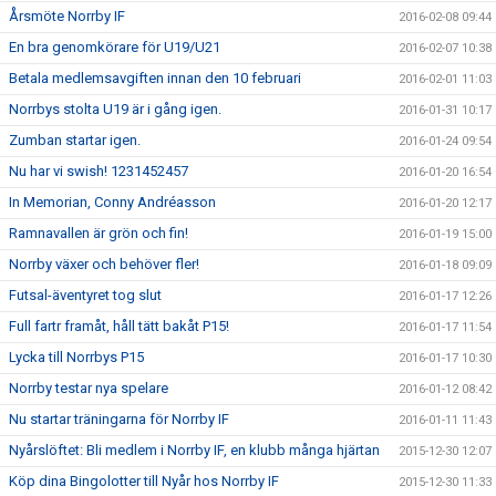
Årsmöte Norrby IF
2016-02-08 09:44
En bra genomkörare för U19/U21
2016-02-07 10:38
Betala medlemsavgiften innan den 10 februari
2016-02-01 11:03
Norrbys stolta U19 är i gång igen.
2016-01-31 10:17
Zumban startar igen.
2016-01-24 09:54
Nu har vi swish! 1231452457
2016-01-20 16:54
In Memorian, Conny Andréasson
2016-01-20 12:17
Ramnavallen är grön och fin!
2016-01-19 15:00
Norrby växer och behöver fler!
2016-01-18 09:09
Futsal-äventyret tog slut
2016-01-17 12:26
Full fartr framåt, håll tätt bakåt P15!
2016-01-17 11:54
Lycka till Norrbys P15
2016-01-17 10:30
Norrby testar nya spelare
2016-01-12 08:42
Nu startar träningarna för Norrby IF
2016-01-11 11:43
Nyårslöftet: Bli medlem i Norrby IF, en klubb många hjärtan
2015-12-30 12:07
Köp dina Bingolotter till Nyår hos Norrby IF
2015-12-30 11:33