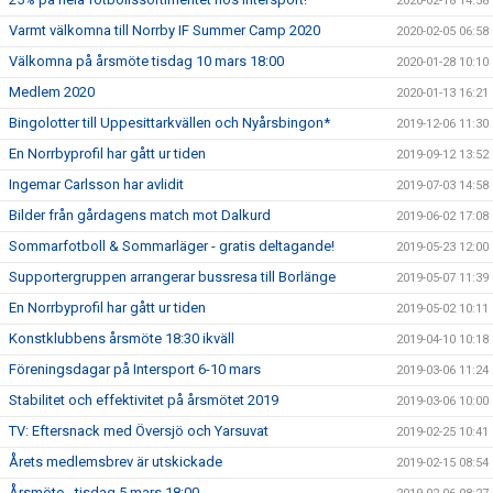
2020-02-18 14:58
Varmt välkomna till Norrby IF Summer Camp 2020
2020-02-05 06:58
Välkomna på årsmöte tisdag 10 mars 18:00
2020-01-28 10:10
Medlem 2020
2020-01-13 16:21
Bingolotter till Uppesittarkvällen och Nyårsbingon*
2019-12-06 11:30
En Norrbyprofil har gått ur tiden
2019-09-12 13:52
Ingemar Carlsson har avlidit
2019-07-03 14:58
Bilder från gårdagens match mot Dalkurd
2019-06-02 17:08
Sommarfotboll & Sommarläger - gratis deltagande!
2019-05-23 12:00
Supportergruppen arrangerar bussresa till Borlänge
2019-05-07 11:39
En Norrbyprofil har gått ur tiden
2019-05-02 10:11
Konstklubbens årsmöte 18:30 ikväll
2019-04-10 10:18
Föreningsdagar på Intersport 6-10 mars
2019-03-06 11:24
Stabilitet och effektivitet på årsmötet 2019
2019-03-06 10:00
TV: Eftersnack med Översjö och Yarsuvat
2019-02-25 10:41
Årets medlemsbrev är utskickade
2019-02-15 08:54
Årsmöte - tisdag 5 mars 18:00