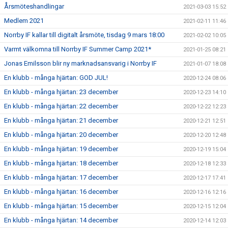
Årsmöteshandlingar
2021-03-03 15:52
Medlem 2021
2021-02-11 11:46
Norrby IF kallar till digitalt årsmöte, tisdag 9 mars 18:00
2021-02-02 10:05
Varmt välkomna till Norrby IF Summer Camp 2021*
2021-01-25 08:21
Jonas Emilsson blir ny marknadsansvarig i Norrby IF
2021-01-07 18:08
En klubb - många hjärtan: GOD JUL!
2020-12-24 08:06
En klubb - många hjärtan: 23 december
2020-12-23 14:10
En klubb - många hjärtan: 22 december
2020-12-22 12:23
En klubb - många hjärtan: 21 december
2020-12-21 12:51
En klubb - många hjärtan: 20 december
2020-12-20 12:48
En klubb - många hjärtan: 19 december
2020-12-19 15:04
En klubb - många hjärtan: 18 december
2020-12-18 12:33
En klubb - många hjärtan: 17 december
2020-12-17 17:41
En klubb - många hjärtan: 16 december
2020-12-16 12:16
En klubb - många hjärtan: 15 december
2020-12-15 12:04
En klubb - många hjärtan: 14 december
2020-12-14 12:03