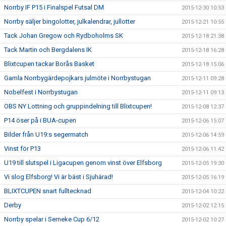
Norrby IF P15 i Finalspel Futsal DM
2015-12-30 10:53
Norrby säljer bingolotter, julkalendrar, jullotter
2015-12-21 10:55
Tack Johan Gregow och Rydboholms SK
2015-12-18 21:38
Tack Martin och Bergdalens IK
2015-12-18 16:28
Blixtcupen tackar Borås Basket
2015-12-18 15:06
Gamla Norrbygärdepojkars julmöte i Norrbystugan
2015-12-11 09:28
Nobelfest i Norrbystugan
2015-12-11 09:13
OBS NY Lottning och gruppindelning till Blixtcupen!
2015-12-08 12:37
P14 öser på i BUA-cupen
2015-12-06 15:07
Bilder från U19:s segermatch
2015-12-06 14:59
Vinst för P13
2015-12-06 11:42
U19 till slutspel i Ligacupen genom vinst över Elfsborg
2015-12-05 19:30
Vi slog Elfsborg! Vi är bäst i Sjuhärad!
2015-12-05 16:19
BLIXTCUPEN snart fulltecknad
2015-12-04 10:22
Derby
2015-12-02 12:15
Norrby spelar i Serneke Cup 6/12
2015-12-02 10:27