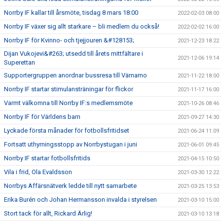
Norrby IF kallar till årsmöte, tisdag 8 mars 18:00
2022-02-03 08:00
Norrby IF växer sig allt starkare – bli medlem du också!
2022-02-02 16:00
Norrby IF för Kvinno- och tjejjouren &#128153;
2021-12-23 18:22
Dijan Vukojevi&#263; utsedd till årets mittfältare i
2021-12-06 19:14
Superettan
Supportergruppen anordnar bussresa till Värnamo
2021-11-22 18:00
Norrby IF startar stimulansträningar för flickor
2021-11-17 16:00
Varmt välkomna till Norrby IF:s medlemsmöte
2021-10-26 08:46
Norrby IF för Världens barn
2021-09-27 14:30
Lyckade första månader för fotbollsfritidset
2021-06-24 11:09
Fortsatt uthyrningsstopp av Norrbystugan i juni
2021-06-01 09:45
Norrby IF startar fotbollsfritids
2021-04-15 10:50
Vila i frid, Ola Evaldsson
2021-03-30 12:22
Norrbys Affärsnätverk ledde till nytt samarbete
2021-03-25 13:53
Erika Burén och Johan Hermansson invalda i styrelsen
2021-03-10 15:00
Stort tack för allt, Rickard Ärlig!
2021-03-10 13:18