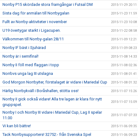
Norrby P15 skördade stora framgångar i Futsal DM
2015-11-29 20:11
Sista dag för anmälan till Norrbygalan
2015-11-23 11:59
Fullt av Norrby-aktiviteter i november
2015-11-23 10:08
U19 övertygar starkt i Ligacupen.
2015-11-22 08:58
Välkommen till Norrby-galan 28/11
2015-11-09 12:21
Norrby IF bäst i Sjuhärad
2015-11-09 08:23
Norrby är i semifinal!
2015-11-08 14:33
Norrby II föll med flaggan i topp
2015-11-08 02:36
Norrbvs unga lag III utslagna
2015-11-08 01:41
God Morgon Norrbyiter, förstalaget är vidare i Mariedal Cup
2015-11-08 01:32
Härlig Norrbykväll i Boråshallen, stötta oss!
2015-11-07 15:26
Norrby II gick också vidare! Alla tre lagen är klara för nytt
2015-11-07 15:09
gruppspel.
Norrby I och Norrby III vidare i Mariedal Cup, Lag II spelar
2015-11-07 07:33
11.00
Vi kan bli bättre!
2015-11-06 09:35
Tack Norrbysupporters! 32752:- från Svenska Spel
2015-11-06 09:23