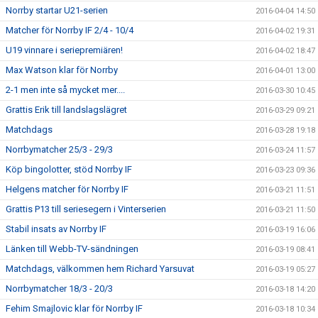
Norrby startar U21-serien
2016-04-04 14:50
Matcher för Norrby IF 2/4 - 10/4
2016-04-02 19:31
U19 vinnare i seriepremiären!
2016-04-02 18:47
Max Watson klar för Norrby
2016-04-01 13:00
2-1 men inte så mycket mer....
2016-03-30 10:45
Grattis Erik till landslagslägret
2016-03-29 09:21
Matchdags
2016-03-28 19:18
Norrbymatcher 25/3 - 29/3
2016-03-24 11:57
Köp bingolotter, stöd Norrby IF
2016-03-23 09:36
Helgens matcher för Norrby IF
2016-03-21 11:51
Grattis P13 till seriesegern i Vinterserien
2016-03-21 11:50
Stabil insats av Norrby IF
2016-03-19 16:06
Länken till Webb-TV-sändningen
2016-03-19 08:41
Matchdags, välkommen hem Richard Yarsuvat
2016-03-19 05:27
Norrbymatcher 18/3 - 20/3
2016-03-18 14:20
Fehim Smajlovic klar för Norrby IF
2016-03-18 10:34