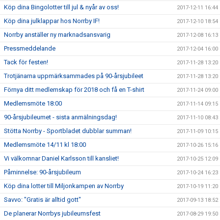
Köp dina Bingolotter till jul & nyår av oss!
2017-12-11 16:44
Köp dina julklappar hos Norrby IF!
2017-12-10 18:54
Norrby anställer ny marknadsansvarig
2017-12-08 16:13
Pressmeddelande
2017-12-04 16:00
Tack för festen!
2017-11-28 13:20
Trotjänarna uppmärksammades på 90-årsjubileet
2017-11-28 13:20
Förnya ditt medlemskap för 2018 och få en T-shirt
2017-11-24 09:00
Medlemsmöte 18:00
2017-11-14 09:15
90-årsjubileumet - sista anmälningsdag!
2017-11-10 08:43
Stötta Norrby - Sportbladet dubblar summan!
2017-11-09 10:15
Medlemsmöte 14/11 kl 18:00
2017-10-26 15:16
Vi välkomnar Daniel Karlsson till kansliet!
2017-10-25 12:09
Påminnelse: 90-årsjubileum
2017-10-24 16:23
Köp dina lotter till Miljonkampen av Norrby
2017-10-19 11:20
Savvo: "Gratis är alltid gott"
2017-09-13 18:52
De planerar Norrbys jubileumsfest
2017-08-29 19:50