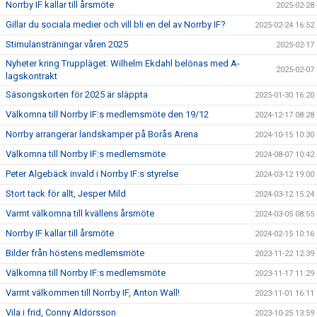
Norrby IF kallar till årsmöte
2025-02-28
Gillar du sociala medier och vill bli en del av Norrby IF?
2025-02-24 16:52
Stimulansträningar våren 2025
2025-02-17
Nyheter kring Truppläget: Wilhelm Ekdahl belönas med A-
2025-02-07
lagskontrakt
Säsongskorten för 2025 är släppta
2025-01-30 16:20
Välkomna till Norrby IF:s medlemsmöte den 19/12
2024-12-17 08:28
Norrby arrangerar landskamper på Borås Arena
2024-10-15 10:30
Välkomna till Norrby IF:s medlemsmöte
2024-08-07 10:42
Peter Algebäck invald i Norrby IF:s styrelse
2024-03-12 19:00
Stort tack för allt, Jesper Mild
2024-03-12 15:24
Varmt välkomna till kvällens årsmöte
2024-03-05 08:55
Norrby IF kallar till årsmöte
2024-02-15 10:16
Bilder från höstens medlemsmöte
2023-11-22 12:39
Välkomna till Norrby IF:s medlemsmöte
2023-11-17 11:29
Varmt välkommen till Norrby IF, Anton Wall!
2023-11-01 16:11
Vila i frid, Conny Aldorsson
2023-10-25 13:59