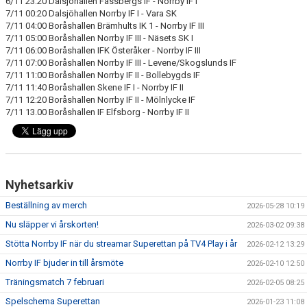
6/11 23:20 Dalsjöhallen Fässbergs IF - Norrby IF I
MATCHER
7/11 00:20 Dalsjöhallen Norrby IF I - Vara SK
7/11 04:00 Boråshallen Brämhults IK 1 - Norrby IF III
NÄRA NORRBY
7/11 05:00 Boråshallen Norrby IF III - Näsets SK I
7/11 06:00 Boråshallen IFK Österåker - Norrby IF III
7/11 07:00 Boråshallen Norrby IF III - Levene/Skogslunds IF
VÄRDEGRUND
7/11 11:00 Boråshallen Norrby IF II - Bollebygds IF
7/11 11:40 Boråshallen Skene IF I - Norrby IF II
7/11 12:20 Boråshallen Norrby IF II - Mölnlycke IF
7/11 13.00 Boråshallen IF Elfsborg - Norrby IF II
Nyhetsarkiv
Beställning av merch
2026-05-28 10:19
Nu släpper vi årskorten!
2026-03-02 09:38
Stötta Norrby IF när du streamar Superettan på TV4 Play i år
2026-02-12 13:29
Norrby IF bjuder in till årsmöte
2026-02-10 12:50
Träningsmatch 7 februari
2026-02-05 08:25
Spelschema Superettan
2026-01-23 11:08