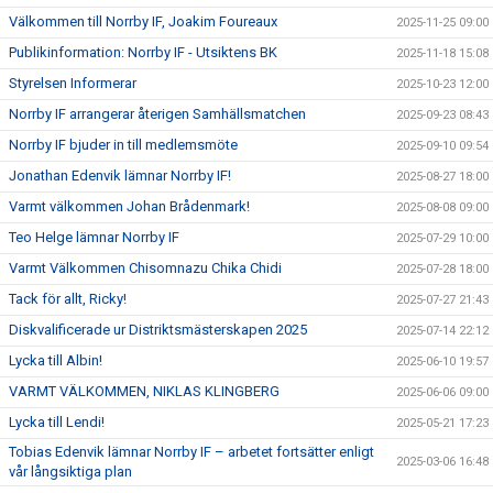
Välkommen till Norrby IF, Joakim Foureaux
2025-11-25 09:00
Publikinformation: Norrby IF - Utsiktens BK
2025-11-18 15:08
Styrelsen Informerar
2025-10-23 12:00
Norrby IF arrangerar återigen Samhällsmatchen
2025-09-23 08:43
Norrby IF bjuder in till medlemsmöte
2025-09-10 09:54
Jonathan Edenvik lämnar Norrby IF!
2025-08-27 18:00
Varmt välkommen Johan Brådenmark!
2025-08-08 09:00
Teo Helge lämnar Norrby IF
2025-07-29 10:00
Varmt Välkommen Chisomnazu Chika Chidi
2025-07-28 18:00
Tack för allt, Ricky!
2025-07-27 21:43
Diskvalificerade ur Distriktsmästerskapen 2025
2025-07-14 22:12
Lycka till Albin!
2025-06-10 19:57
VARMT VÄLKOMMEN, NIKLAS KLINGBERG
2025-06-06 09:00
Lycka till Lendi!
2025-05-21 17:23
Tobias Edenvik lämnar Norrby IF – arbetet fortsätter enligt
2025-03-06 16:48
vår långsiktiga plan