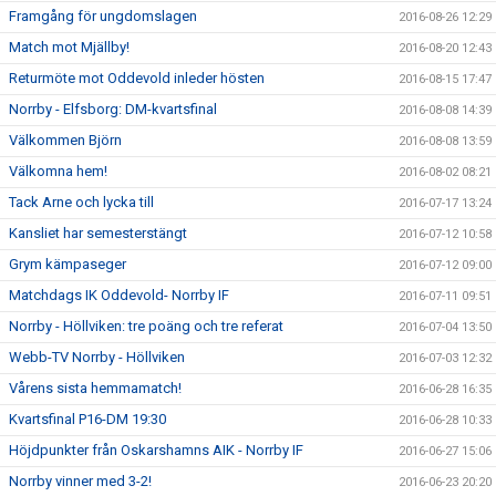
Framgång för ungdomslagen
2016-08-26 12:29
Match mot Mjällby!
2016-08-20 12:43
Returmöte mot Oddevold inleder hösten
2016-08-15 17:47
Norrby - Elfsborg: DM-kvartsfinal
2016-08-08 14:39
Välkommen Björn
2016-08-08 13:59
Välkomna hem!
2016-08-02 08:21
Tack Arne och lycka till
2016-07-17 13:24
Kansliet har semesterstängt
2016-07-12 10:58
Grym kämpaseger
2016-07-12 09:00
Matchdags IK Oddevold- Norrby IF
2016-07-11 09:51
Norrby - Höllviken: tre poäng och tre referat
2016-07-04 13:50
Webb-TV Norrby - Höllviken
2016-07-03 12:32
Vårens sista hemmamatch!
2016-06-28 16:35
Kvartsfinal P16-DM 19:30
2016-06-28 10:33
Höjdpunkter från Oskarshamns AIK - Norrby IF
2016-06-27 15:06
Norrby vinner med 3-2!
2016-06-23 20:20