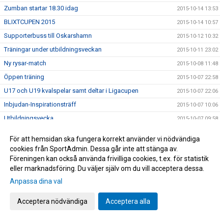
Zumban startar 18.30 idag
2015-10-14 13:53
BLIXTCUPEN 2015
2015-10-14 10:57
Supporterbuss till Oskarshamn
2015-10-12 10:32
Träningar under utbildningsveckan
2015-10-11 23:02
Ny rysar-match
2015-10-08 11:48
Öppen träning
2015-10-07 22:58
U17 och U19 kvalspelar samt deltar i Ligacupen
2015-10-07 22:06
Inbjudan-Inspirationsträff
2015-10-07 10:06
Utbildningsvecka
2015-10-07 09:58
För stora siffror
2015-10-06 10:03
För att hemsidan ska fungera korrekt använder vi nödvändiga
Tack från Röda Korset
2015-10-05 14:16
cookies från SportAdmin. Dessa går inte att stänga av.
Föreningen kan också använda frivilliga cookies, t.ex. för statistik
U19 gav Degerfors en fight!
2015-10-05 14:05
eller marknadsföring. Du väljer själv om du vill acceptera dessa.
Storpublik inför kvällens "västderby" på Gamla Ullevi
2015-10-05 10:56
Anpassa dina val
Bilder från lördagens cupäventyr på Borås Arena
2015-10-04 07:09
Idag spelar vi om pokalerna
Acceptera nödvändiga
Acceptera alla
2015-10-04 06:53
Information inför Borås Arena Ungdomscup
2015-09-30 14:13