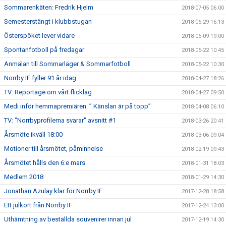
Sommarenkäten: Fredrik Hjelm
2018-07-05 06:00
Semesterstängt i klubbstugan
2018-06-29 16:13
Österspöket lever vidare
2018-06-09 19:00
Spontanfotboll på fredagar
2018-05-22 10:45
Anmälan till Sommarläger & Sommarfotboll
2018-05-22 10:30
Norrby IF fyller 91 år idag
2018-04-27 18:26
TV: Reportage om vårt flicklag
2018-04-27 09:50
Medi inför hemmapremiären: ” Känslan är på topp”
2018-04-08 06:10
TV: "Norrbyprofilerna svarar" avsnitt #1
2018-03-26 20:41
Årsmöte ikväll 18:00
2018-03-06 09:04
Motioner till årsmötet, påminnelse
2018-02-19 09:43
Årsmötet hålls den 6:e mars
2018-01-31 18:03
Medlem 2018
2018-01-29 14:30
Jonathan Azulay klar för Norrby IF
2017-12-28 18:58
Ett julkort från Norrby IF
2017-12-24 13:00
Uthämtning av beställda souvenirer innan jul
2017-12-19 14:30