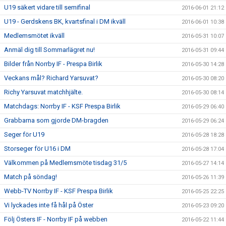
U19 säkert vidare till semifinal
2016-06-01 21:12
U19 - Gerdskens BK, kvartsfinal i DM ikväll
2016-06-01 10:38
Medlemsmötet ikväll
2016-05-31 10:07
Anmäl dig till Sommarlägret nu!
2016-05-31 09:44
Bilder från Norrby IF - Prespa Birlik
2016-05-30 14:28
Veckans mål? Richard Yarsuvat?
2016-05-30 08:20
Richy Yarsuvat matchhjälte.
2016-05-30 08:14
Matchdags: Norrby IF - KSF Prespa Birlik
2016-05-29 06:40
Grabbarna som gjorde DM-bragden
2016-05-29 06:24
Seger för U19
2016-05-28 18:28
Storseger för U16 i DM
2016-05-28 17:04
Välkommen på Medlemsmöte tisdag 31/5
2016-05-27 14:14
Match på söndag!
2016-05-26 11:39
Webb-TV Norrby IF - KSF Prespa Birlik
2016-05-25 22:25
Vi lyckades inte få hål på Öster
2016-05-23 09:20
Följ Östers IF - Norrby IF på webben
2016-05-22 11:44