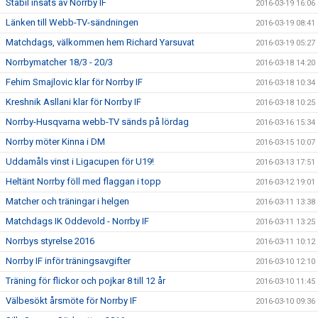
Stabil insats av Norrby IF
2016-03-19 16:06
Länken till Webb-TV-sändningen
2016-03-19 08:41
Matchdags, välkommen hem Richard Yarsuvat
2016-03-19 05:27
Norrbymatcher 18/3 - 20/3
2016-03-18 14:20
Fehim Smajlovic klar för Norrby IF
2016-03-18 10:34
Kreshnik Asllani klar för Norrby IF
2016-03-18 10:25
Norrby-Husqvarna webb-TV sänds på lördag
2016-03-16 15:34
Norrby möter Kinna i DM
2016-03-15 10:07
Uddamåls vinst i Ligacupen för U19!
2016-03-13 17:51
Heltänt Norrby föll med flaggan i topp
2016-03-12 19:01
Matcher och träningar i helgen
2016-03-11 13:38
Matchdags IK Oddevold - Norrby IF
2016-03-11 13:25
Norrbys styrelse 2016
2016-03-11 10:12
Norrby IF inför träningsavgifter
2016-03-10 12:10
Träning för flickor och pojkar 8 till 12 år
2016-03-10 11:45
Välbesökt årsmöte för Norrby IF
2016-03-10 09:36