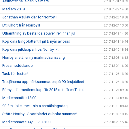
Årsmötet hålls den 6:e mars
2018-01-31 18:03
Medlem 2018
2018-01-29 14:30
Jonathan Azulay klar för Norrby IF
2017-12-28 18:58
Ett julkort från Norrby IF
2017-12-24 13:00
Uthämtning av beställda souvenirer innan jul
2017-12-19 14:30
Köp dina Bingolotter till jul & nyår av oss!
2017-12-11 16:44
Köp dina julklappar hos Norrby IF!
2017-12-10 18:54
Norrby anställer ny marknadsansvarig
2017-12-08 16:13
Pressmeddelande
2017-12-04 16:00
Tack för festen!
2017-11-28 13:20
Trotjänarna uppmärksammades på 90-årsjubileet
2017-11-28 13:20
Förnya ditt medlemskap för 2018 och få en T-shirt
2017-11-24 09:00
Medlemsmöte 18:00
2017-11-14 09:15
90-årsjubileumet - sista anmälningsdag!
2017-11-10 08:43
Stötta Norrby - Sportbladet dubblar summan!
2017-11-09 10:15
Medlemsmöte 14/11 kl 18:00
2017-10-26 15:16