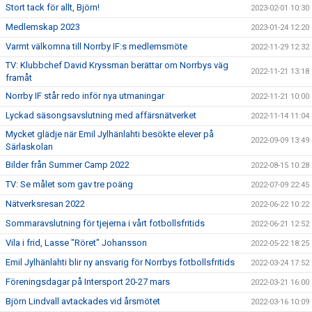
Stort tack för allt, Björn!
2023-02-01 10:30
Medlemskap 2023
2023-01-24 12:20
Varmt välkomna till Norrby IF:s medlemsmöte
2022-11-29 12:32
TV: Klubbchef David Kryssman berättar om Norrbys väg
2022-11-21 13:18
framåt
Norrby IF står redo inför nya utmaningar
2022-11-21 10:00
Lyckad säsongsavslutning med affärsnätverket
2022-11-14 11:04
Mycket glädje när Emil Jylhänlahti besökte elever på
2022-09-09 13:49
Särlaskolan
Bilder från Summer Camp 2022
2022-08-15 10:28
TV: Se målet som gav tre poäng
2022-07-09 22:45
Nätverksresan 2022
2022-06-22 10:22
Sommaravslutning för tjejerna i vårt fotbollsfritids
2022-06-21 12:52
Vila i frid, Lasse "Röret" Johansson
2022-05-22 18:25
Emil Jylhänlahti blir ny ansvarig för Norrbys fotbollsfritids
2022-03-24 17:52
Föreningsdagar på Intersport 20-27 mars
2022-03-21 16:00
Björn Lindvall avtackades vid årsmötet
2022-03-16 10:09