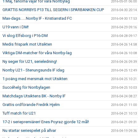
1 Maj, fanorna vajar för våra Norrbylag
2016-05-01 06:00
GRATTIS NORRBYS P13 TILL SEGERN I SPARBANKEN CUP
2016-04-30 20:14
Max-dags......Norrby IF - Kristianstad FC
2016-04-30 17:53
U19 vann i DM!
2016-04-29 09:16
Vi slog Elfsborg i P16-DM
2016-04-28 09:17
Medis frispark mot Utsikten
2016-04-26 14:58
Viktiga DM-matcher för våra Norrby-lag
2016-04-26 10:08
Ny seger för U21, serieledning!
2016-04-26 09:39
Norrby U21 - Stenungsunds IF idag
2016-04-25 12:49
1 poäng med mersmak mot Utsikten
2016-04-25 10:21
Succéhelg för Norrbylagen
2016-04-25 10:03
Matchdags Utsiktens BK - Norrby IF
2016-04-24 08:27
Grattis ordförande Fredrik Hjelm
2016-04-21 11:00
Tuff match för U21
2016-04-21 10:13
17-2 i seriepremiären! Enes Poyraz gjorde 12 mål!
2016-04-21 09:31
Nu startar seriespelet på allvar
2016-04-19 09:36