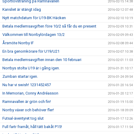
Sportlovsträning på Ramnavallen
2016-02-15 14:38
Kansliet är stängt idag
2016-02-12 07:48
Nytt matchdatum för U19-BK Häcken
2016-02-10 10:19
Betala medlemsavgiften före 10/2 så får du en present
2016-02-09 10:31
Välkommen till Norrbylördagen 13/2
2016-02-09 09:43
Årsmöte Norrby IF
2016-02-08 09:44
En bra genomkörare för U19/U21
2016-02-07 10:38
Betala medlemsavgiften innan den 10 februari
2016-02-01 11:03
Norrbys stolta U19 är i gång igen.
2016-01-31 10:17
Zumban startar igen.
2016-01-24 09:54
Nu har vi swish! 1231452457
2016-01-20 16:54
In Memorian, Conny Andréasson
2016-01-20 12:17
Ramnavallen är grön och fin!
2016-01-19 15:00
Norrby växer och behöver fler!
2016-01-18 09:09
Futsal-äventyret tog slut
2016-01-17 12:26
Full fartr framåt, håll tätt bakåt P15!
2016-01-17 11:54