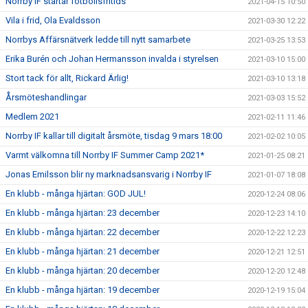
Norrby IF startar fotbollsfritids
2021-04-15 10:50
Vila i frid, Ola Evaldsson
2021-03-30 12:22
Norrbys Affärsnätverk ledde till nytt samarbete
2021-03-25 13:53
Erika Burén och Johan Hermansson invalda i styrelsen
2021-03-10 15:00
Stort tack för allt, Rickard Ärlig!
2021-03-10 13:18
Årsmöteshandlingar
2021-03-03 15:52
Medlem 2021
2021-02-11 11:46
Norrby IF kallar till digitalt årsmöte, tisdag 9 mars 18:00
2021-02-02 10:05
Varmt välkomna till Norrby IF Summer Camp 2021*
2021-01-25 08:21
Jonas Emilsson blir ny marknadsansvarig i Norrby IF
2021-01-07 18:08
En klubb - många hjärtan: GOD JUL!
2020-12-24 08:06
En klubb - många hjärtan: 23 december
2020-12-23 14:10
En klubb - många hjärtan: 22 december
2020-12-22 12:23
En klubb - många hjärtan: 21 december
2020-12-21 12:51
En klubb - många hjärtan: 20 december
2020-12-20 12:48
En klubb - många hjärtan: 19 december
2020-12-19 15:04