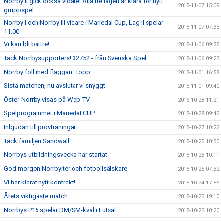
Norrby II gick också vidare! Alla tre lagen är klara för nytt
2015-11-07 15:09
gruppspel.
Norrby I och Norrby III vidare i Mariedal Cup, Lag II spelar
2015-11-07 07:33
11.00
Vi kan bli bättre!
2015-11-06 09:35
Tack Norrbysupporters! 32752:- från Svenska Spel
2015-11-06 09:23
Norrby föll med flaggan i topp
2015-11-01 16:58
Sista matchen, nu avslutar vi snyggt
2015-11-01 09:40
Öster-Norrby visas på Web-TV
2015-10-28 11:21
Spelprogrammet i Mariedal CUP
2015-10-28 09:42
Inbjudan till provträningar
2015-10-27 10:22
Tack familjen Sandwall
2015-10-25 10:30
Norrbys utbildningsvecka har startat
2015-10-25 10:11
God morgon Norrbyiter och fotbollsälskare
2015-10-25 07:32
Vi har klarat nytt kontrakt!
2015-10-24 17:56
Årets viktigaste match
2015-10-23 19:10
Norrbys P15 spelar DM/SM-kval i Futsal
2015-10-23 10:20