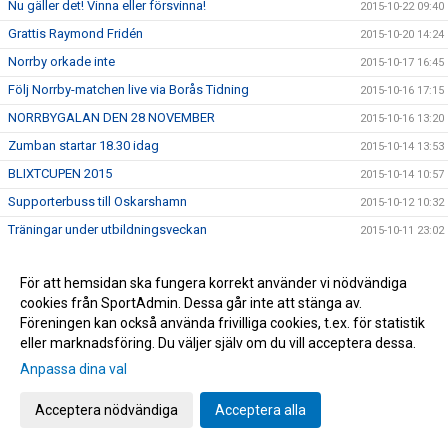
Nu gäller det! Vinna eller försvinna!
2015-10-22 09:40
Grattis Raymond Fridén
2015-10-20 14:24
Norrby orkade inte
2015-10-17 16:45
Följ Norrby-matchen live via Borås Tidning
2015-10-16 17:15
NORRBYGALAN DEN 28 NOVEMBER
2015-10-16 13:20
Zumban startar 18.30 idag
2015-10-14 13:53
BLIXTCUPEN 2015
2015-10-14 10:57
Supporterbuss till Oskarshamn
2015-10-12 10:32
Träningar under utbildningsveckan
2015-10-11 23:02
Ny rysar-match
2015-10-08 11:48
För att hemsidan ska fungera korrekt använder vi nödvändiga
Öppen träning
2015-10-07 22:58
cookies från SportAdmin. Dessa går inte att stänga av.
U17 och U19 kvalspelar samt deltar i Ligacupen
2015-10-07 22:06
Föreningen kan också använda frivilliga cookies, t.ex. för statistik
Inbjudan-Inspirationsträff
eller marknadsföring. Du väljer själv om du vill acceptera dessa.
2015-10-07 10:06
Anpassa dina val
Utbildningsvecka
2015-10-07 09:58
För stora siffror
2015-10-06 10:03
Acceptera nödvändiga
Acceptera alla
Tack från Röda Korset
2015-10-05 14:16