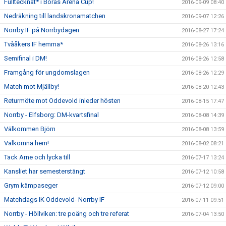
Fulltecknat* i Borås Arena Cup!
2016-09-09 08:40
Nedräkning till landskronamatchen
2016-09-07 12:26
Norrby IF på Norrbydagen
2016-08-27 17:24
Tvååkers IF hemma*
2016-08-26 13:16
Semifinal i DM!
2016-08-26 12:58
Framgång för ungdomslagen
2016-08-26 12:29
Match mot Mjällby!
2016-08-20 12:43
Returmöte mot Oddevold inleder hösten
2016-08-15 17:47
Norrby - Elfsborg: DM-kvartsfinal
2016-08-08 14:39
Välkommen Björn
2016-08-08 13:59
Välkomna hem!
2016-08-02 08:21
Tack Arne och lycka till
2016-07-17 13:24
Kansliet har semesterstängt
2016-07-12 10:58
Grym kämpaseger
2016-07-12 09:00
Matchdags IK Oddevold- Norrby IF
2016-07-11 09:51
Norrby - Höllviken: tre poäng och tre referat
2016-07-04 13:50