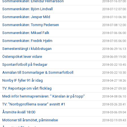
Sommarenkäten: Erlendur Hilmarsson
2018-07-16 07:00
Sommarenkäten: Björn Lindvall
2018-07-12 07:00
Sommarenkäten: Jesper Mild
2018-07-10 06:30
Sommarenkäten: Tommy Pedersen
2018-07-08 12:00
Sommarenkäten: Mikael Falk
2018-07-06 06:00
Sommarenkäten: Fredrik Hjelm
2018-07-05 06:00
Semesterstängt i klubbstugan
2018-06-29 16:13
Österspöket lever vidare
2018-06-09 19:00
Spontanfotboll på fredagar
2018-05-22 10:45
Anmälan till Sommarläger & Sommarfotboll
2018-05-22 10:30
Norrby IF fyller 91 år idag
2018-04-27 18:26
TV: Reportage om vårt flicklag
2018-04-27 09:50
Medi inför hemmapremiären: ” Känslan är på topp”
2018-04-08 06:10
TV: "Norrbyprofilerna svarar" avsnitt #1
2018-03-26 20:41
Årsmöte ikväll 18:00
2018-03-06 09:04
Motioner till årsmötet, påminnelse
2018-02-19 09:43