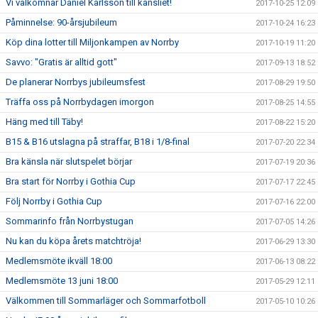
Vi välkomnar Daniel Karlsson till kansliet!
2017-10-25 12:09
Påminnelse: 90-årsjubileum
2017-10-24 16:23
Köp dina lotter till Miljonkampen av Norrby
2017-10-19 11:20
Savvo: "Gratis är alltid gott"
2017-09-13 18:52
De planerar Norrbys jubileumsfest
2017-08-29 19:50
Träffa oss på Norrbydagen imorgon
2017-08-25 14:55
Häng med till Täby!
2017-08-22 15:20
B15 & B16 utslagna på straffar, B18 i 1/8-final
2017-07-20 22:34
Bra känsla när slutspelet börjar
2017-07-19 20:36
Bra start för Norrby i Gothia Cup
2017-07-17 22:45
Följ Norrby i Gothia Cup
2017-07-16 22:00
Sommarinfo från Norrbystugan
2017-07-05 14:26
Nu kan du köpa årets matchtröja!
2017-06-29 13:30
Medlemsmöte ikväll 18:00
2017-06-13 08:22
Medlemsmöte 13 juni 18:00
2017-05-29 12:11
Välkommen till Sommarläger och Sommarfotboll
2017-05-10 10:26