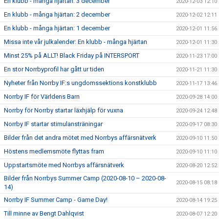
En klubb - många hjärtan: 3 december
2020-12-03 12:10
En klubb - många hjärtan: 2 december
2020-12-02 12:11
En klubb - många hjärtan: 1 december
2020-12-01 11:56
Missa inte vår julkalender: En klubb - många hjärtan
2020-12-01 11:30
Minst 25% på ALLT! Black Friday på INTERSPORT
2020-11-23 17:00
En stor Norrbyprofil har gått ur tiden
2020-11-21 11:30
Nyheter från Norrby IF:s ungdomssektions konstklubb
2020-11-17 13:46
Norrby IF för Världens Barn
2020-09-28 14:00
Norrby för Norrby startar läxhjälp för vuxna
2020-09-24 12:48
Norrby IF startar stimulansträningar
2020-09-17 08:30
Bilder från det andra mötet med Norrbys affärsnätverk
2020-09-10 11:50
Höstens medlemsmöte flyttas fram
2020-09-10 11:10
Uppstartsmöte med Norrbys affärsnätverk
2020-08-20 12:52
Bilder från Norrbys Summer Camp (2020-08-10 – 2020-08-
2020-08-15 08:18
14)
Norrby IF Summer Camp - Game Day!
2020-08-14 19:25
Till minne av Bengt Dahlqvist
2020-08-07 12:20