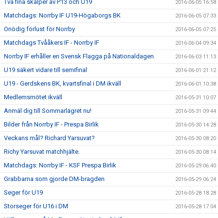
Två fina skalper av P13 och U19
2016-06-05 16:58
Matchdags: Norrby IF U19-Högaborgs BK
2016-06-05 07:33
Onödig förlust för Norrby
2016-06-05 07:25
Matchdags Tvååkers IF - Norrby IF
2016-06-04 09:34
Norrby IF erhåller en Svensk Flagga på Nationaldagen.
2016-06-03 11:13
U19 säkert vidare till semifinal
2016-06-01 21:12
U19 - Gerdskens BK, kvartsfinal i DM ikväll
2016-06-01 10:38
Medlemsmötet ikväll
2016-05-31 10:07
Anmäl dig till Sommarlägret nu!
2016-05-31 09:44
Bilder från Norrby IF - Prespa Birlik
2016-05-30 14:28
Veckans mål? Richard Yarsuvat?
2016-05-30 08:20
Richy Yarsuvat matchhjälte.
2016-05-30 08:14
Matchdags: Norrby IF - KSF Prespa Birlik
2016-05-29 06:40
Grabbarna som gjorde DM-bragden
2016-05-29 06:24
Seger för U19
2016-05-28 18:28
Storseger för U16 i DM
2016-05-28 17:04