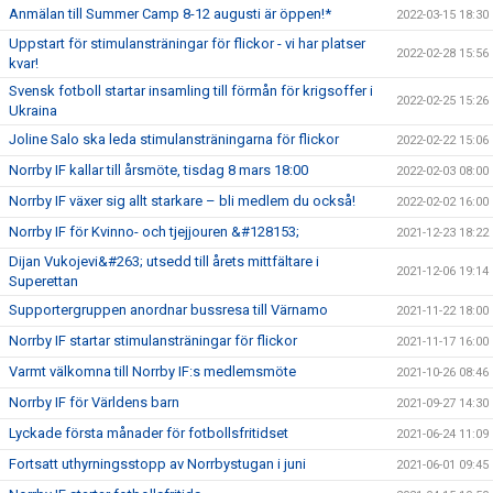
Anmälan till Summer Camp 8-12 augusti är öppen!*
2022-03-15 18:30
Uppstart för stimulansträningar för flickor - vi har platser
2022-02-28 15:56
kvar!
Svensk fotboll startar insamling till förmån för krigsoffer i
2022-02-25 15:26
Ukraina
Joline Salo ska leda stimulansträningarna för flickor
2022-02-22 15:06
Norrby IF kallar till årsmöte, tisdag 8 mars 18:00
2022-02-03 08:00
Norrby IF växer sig allt starkare – bli medlem du också!
2022-02-02 16:00
Norrby IF för Kvinno- och tjejjouren &#128153;
2021-12-23 18:22
Dijan Vukojevi&#263; utsedd till årets mittfältare i
2021-12-06 19:14
Superettan
Supportergruppen anordnar bussresa till Värnamo
2021-11-22 18:00
Norrby IF startar stimulansträningar för flickor
2021-11-17 16:00
Varmt välkomna till Norrby IF:s medlemsmöte
2021-10-26 08:46
Norrby IF för Världens barn
2021-09-27 14:30
Lyckade första månader för fotbollsfritidset
2021-06-24 11:09
Fortsatt uthyrningsstopp av Norrbystugan i juni
2021-06-01 09:45