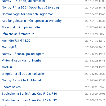
Norrby IF 90 år, en jubileumsfilm
2017-04-27 14:08
Norrby IF firar 90 år! Öppet hus på torsdag
2017-04-24 15:31
Sommarläger för barn och ungdomar
2017-04-20 15:46
Köp bingolotter till Påskspecialen av Norrby
2017-04-12 16:38
Bra uppslutning på årsmötet
2017-03-08 15:21
Påminnelse: årsmöte 7/3
2017-02-21 08:55
Årsmöte 7/3 kl 18:00
2017-01-30 12:10
Gott Nytt År!
2016-12-31 20:15
Norrby IF finns nu på Instagram
2016-12-29 19:14
Viktor Nilsson klar för Norrby
2016-12-28 16:41
God Jul!
2016-12-24 15:23
Bingolotter till Uppesittarkvällen
2016-12-09 08:36
Norrby IF anställer klubbchef
2016-12-01 17:55
Ledare sökes
2016-10-23 09:46
Spelschema Borås Arena Cup F10 & P10
2016-09-27 20:05
Spelschema Borås Arena Cup F12 & P12
2016-09-27 09:23