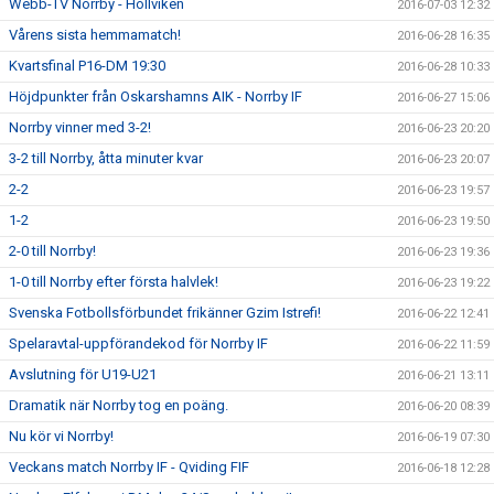
Webb-TV Norrby - Höllviken
2016-07-03 12:32
Vårens sista hemmamatch!
2016-06-28 16:35
Kvartsfinal P16-DM 19:30
2016-06-28 10:33
Höjdpunkter från Oskarshamns AIK - Norrby IF
2016-06-27 15:06
Norrby vinner med 3-2!
2016-06-23 20:20
3-2 till Norrby, åtta minuter kvar
2016-06-23 20:07
2-2
2016-06-23 19:57
1-2
2016-06-23 19:50
2-0 till Norrby!
2016-06-23 19:36
1-0 till Norrby efter första halvlek!
2016-06-23 19:22
Svenska Fotbollsförbundet frikänner Gzim Istrefi!
2016-06-22 12:41
Spelaravtal-uppförandekod för Norrby IF
2016-06-22 11:59
Avslutning för U19-U21
2016-06-21 13:11
Dramatik när Norrby tog en poäng.
2016-06-20 08:39
Nu kör vi Norrby!
2016-06-19 07:30
Veckans match Norrby IF - Qviding FIF
2016-06-18 12:28