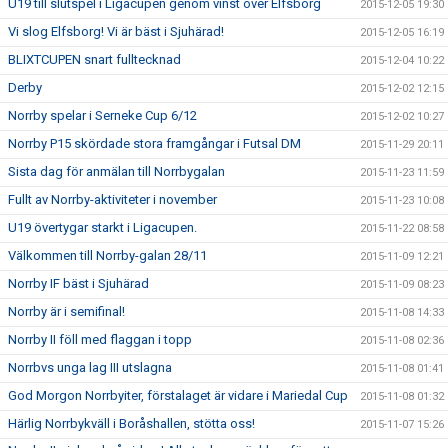
U19 till slutspel i Ligacupen genom vinst över Elfsborg
2015-12-05 19:30
Vi slog Elfsborg! Vi är bäst i Sjuhärad!
2015-12-05 16:19
BLIXTCUPEN snart fulltecknad
2015-12-04 10:22
Derby
2015-12-02 12:15
Norrby spelar i Serneke Cup 6/12
2015-12-02 10:27
Norrby P15 skördade stora framgångar i Futsal DM
2015-11-29 20:11
Sista dag för anmälan till Norrbygalan
2015-11-23 11:59
Fullt av Norrby-aktiviteter i november
2015-11-23 10:08
U19 övertygar starkt i Ligacupen.
2015-11-22 08:58
Välkommen till Norrby-galan 28/11
2015-11-09 12:21
Norrby IF bäst i Sjuhärad
2015-11-09 08:23
Norrby är i semifinal!
2015-11-08 14:33
Norrby II föll med flaggan i topp
2015-11-08 02:36
Norrbvs unga lag III utslagna
2015-11-08 01:41
God Morgon Norrbyiter, förstalaget är vidare i Mariedal Cup
2015-11-08 01:32
Härlig Norrbykväll i Boråshallen, stötta oss!
2015-11-07 15:26