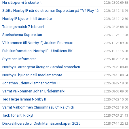
Nu släpper vi årskorten!
2026-03-02 09:38
Stötta Norrby IF när du streamar Superettan på TV4 Play i år
2026-02-12 13:29
Norrby IF bjuder in till årsmöte
2026-02-10 12:50
Träningsmatch 7 februari
2026-02-05 08:25
Spelschema Superettan
2026-01-23 11:08
Välkommen till Norrby IF, Joakim Foureaux
2025-11-25 09:00
Publikinformation: Norrby IF - Utsiktens BK
2025-11-18 15:08
Styrelsen Informerar
2025-10-23 12:00
Norrby IF arrangerar återigen Samhällsmatchen
2025-09-23 08:43
Norrby IF bjuder in till medlemsmöte
2025-09-10 09:54
Jonathan Edenvik lämnar Norrby IF!
2025-08-27 18:00
Varmt välkommen Johan Brådenmark!
2025-08-08 09:00
Teo Helge lämnar Norrby IF
2025-07-29 10:00
Varmt Välkommen Chisomnazu Chika Chidi
2025-07-28 18:00
Tack för allt, Ricky!
2025-07-27 21:43
Diskvalificerade ur Distriktsmästerskapen 2025
2025-07-14 22:12