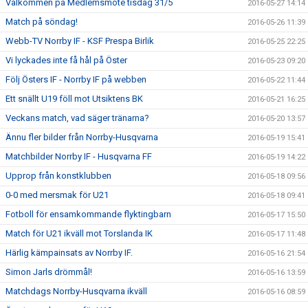
Välkommen på Medlemsmöte tisdag 31/5
2016-05-27 14:14
Match på söndag!
2016-05-26 11:39
Webb-TV Norrby IF - KSF Prespa Birlik
2016-05-25 22:25
Vi lyckades inte få hål på Öster
2016-05-23 09:20
Följ Östers IF - Norrby IF på webben
2016-05-22 11:44
Ett snällt U19 föll mot Utsiktens BK
2016-05-21 16:25
Veckans match, vad säger tränarna?
2016-05-20 13:57
Ännu fler bilder från Norrby-Husqvarna
2016-05-19 15:41
Matchbilder Norrby IF - Husqvarna FF
2016-05-19 14:22
Upprop från konstklubben
2016-05-18 09:56
0-0 med mersmak för U21
2016-05-18 09:41
Fotboll för ensamkommande flyktingbarn
2016-05-17 15:50
Match för U21 ikväll mot Torslanda IK
2016-05-17 11:48
Härlig kämpainsats av Norrby IF.
2016-05-16 21:54
Simon Jarls drömmål!
2016-05-16 13:59
Matchdags Norrby-Husqvarna ikväll
2016-05-16 08:59