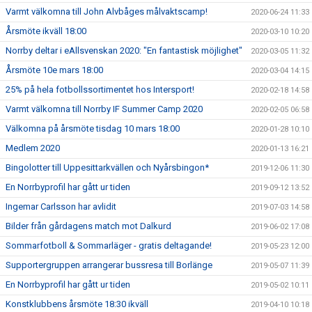
Varmt välkomna till John Alvbåges målvaktscamp!
2020-06-24 11:33
Årsmöte ikväll 18:00
2020-03-10 10:20
Norrby deltar i eAllsvenskan 2020: "En fantastisk möjlighet"
2020-03-05 11:32
Årsmöte 10e mars 18:00
2020-03-04 14:15
25% på hela fotbollssortimentet hos Intersport!
2020-02-18 14:58
Varmt välkomna till Norrby IF Summer Camp 2020
2020-02-05 06:58
Välkomna på årsmöte tisdag 10 mars 18:00
2020-01-28 10:10
Medlem 2020
2020-01-13 16:21
Bingolotter till Uppesittarkvällen och Nyårsbingon*
2019-12-06 11:30
En Norrbyprofil har gått ur tiden
2019-09-12 13:52
Ingemar Carlsson har avlidit
2019-07-03 14:58
Bilder från gårdagens match mot Dalkurd
2019-06-02 17:08
Sommarfotboll & Sommarläger - gratis deltagande!
2019-05-23 12:00
Supportergruppen arrangerar bussresa till Borlänge
2019-05-07 11:39
En Norrbyprofil har gått ur tiden
2019-05-02 10:11
Konstklubbens årsmöte 18:30 ikväll
2019-04-10 10:18