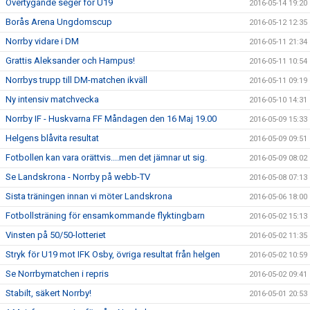
Övertygande seger för U19
2016-05-14 19:20
Borås Arena Ungdomscup
2016-05-12 12:35
Norrby vidare i DM
2016-05-11 21:34
Grattis Aleksander och Hampus!
2016-05-11 10:54
Norrbys trupp till DM-matchen ikväll
2016-05-11 09:19
Ny intensiv matchvecka
2016-05-10 14:31
Norrby IF - Huskvarna FF Måndagen den 16 Maj 19.00
2016-05-09 15:33
Helgens blåvita resultat
2016-05-09 09:51
Fotbollen kan vara orättvis....men det jämnar ut sig.
2016-05-09 08:02
Se Landskrona - Norrby på webb-TV
2016-05-08 07:13
Sista träningen innan vi möter Landskrona
2016-05-06 18:00
Fotbollsträning för ensamkommande flyktingbarn
2016-05-02 15:13
Vinsten på 50/50-lotteriet
2016-05-02 11:35
Stryk för U19 mot IFK Osby, övriga resultat från helgen
2016-05-02 10:59
Se Norrbymatchen i repris
2016-05-02 09:41
Stabilt, säkert Norrby!
2016-05-01 20:53