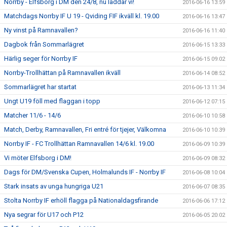
Norrby - Elfsborg i DM den 24/8, nu laddar vi!
2016-06-16 13:59
Matchdags Norrby IF U 19 - Qviding FIF ikväll kl. 19.00
2016-06-16 13:47
Ny vinst på Ramnavallen?
2016-06-16 11:40
Dagbok från Sommarlägret
2016-06-15 13:33
Härlig seger för Norrby IF
2016-06-15 09:02
Norrby-Trollhättan på Ramnavallen ikväll
2016-06-14 08:52
Sommarlägret har startat
2016-06-13 11:34
Ungt U19 föll med flaggan i topp
2016-06-12 07:15
Matcher 11/6 - 14/6
2016-06-10 10:58
Match, Derby, Ramnavallen, Fri entré för tjejer, Välkomna
2016-06-10 10:39
Norrby IF - FC Trollhättan Ramnavallen 14/6 kl. 19.00
2016-06-09 10:39
Vi möter Elfsborg i DM!
2016-06-09 08:32
Dags för DM/Svenska Cupen, Holmalunds IF - Norrby IF
2016-06-08 10:04
Stark insats av unga hungriga U21
2016-06-07 08:35
Stolta Norrby IF erhöll flagga på Nationaldagsfirande
2016-06-06 17:12
Nya segrar för U17 och P12
2016-06-05 20:02