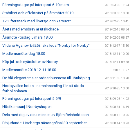
Föreningsdagar på Intersport 6-10 mars
2019-03-06 11:24
Stabilitet och effektivitet på årsmötet 2019
2019-03-06 10:00
TV: Eftersnack med Översjö och Yarsuvat
2019-02-25 10:41
Årets medlemsbrev är utskickade
2019-02-15 08:54
Årsmöte - tisdag 5 mars 18:00
2019-02-06 08:27
Vildana Aganovi&#263; ska leda "Norrby för Norrby"
2018-12-17 15:50
Medlemsmöte idag 18:00
2018-12-11 10:00
Köp jul- och nyårslotter av Norrby!
2018-12-11 09:58
Medlemsmöte 2018-12-11 18:00
2018-11-27
De blå eleganterna anordnar bussresa till Jönköping
2018-11-05 13:20
Norrbyvallen hotas - namninsamling för att rädda
2018-10-25 13:00
fotbollsplanen
Föreningsdagar på Intersport 5-9/9
2018-09-05 14:02
Höstkampanj i Norrbyshopen
2018-08-31 16:49
Dela med dig av dina minnen av Björn Reinholdsson
2018-08-16 10:25
Erbjudande: Lisebergs säsongsfinal 30 september
2018-08-14 10:23