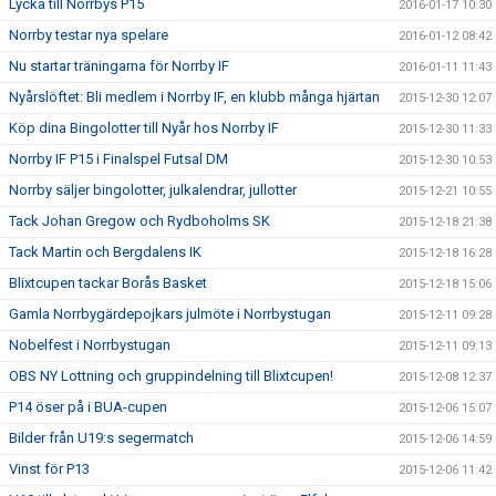
Lycka till Norrbys P15
2016-01-17 10:30
Norrby testar nya spelare
2016-01-12 08:42
Nu startar träningarna för Norrby IF
2016-01-11 11:43
Nyårslöftet: Bli medlem i Norrby IF, en klubb många hjärtan
2015-12-30 12:07
Köp dina Bingolotter till Nyår hos Norrby IF
2015-12-30 11:33
Norrby IF P15 i Finalspel Futsal DM
2015-12-30 10:53
Norrby säljer bingolotter, julkalendrar, jullotter
2015-12-21 10:55
Tack Johan Gregow och Rydboholms SK
2015-12-18 21:38
Tack Martin och Bergdalens IK
2015-12-18 16:28
Blixtcupen tackar Borås Basket
2015-12-18 15:06
Gamla Norrbygärdepojkars julmöte i Norrbystugan
2015-12-11 09:28
Nobelfest i Norrbystugan
2015-12-11 09:13
OBS NY Lottning och gruppindelning till Blixtcupen!
2015-12-08 12:37
P14 öser på i BUA-cupen
2015-12-06 15:07
Bilder från U19:s segermatch
2015-12-06 14:59
Vinst för P13
2015-12-06 11:42