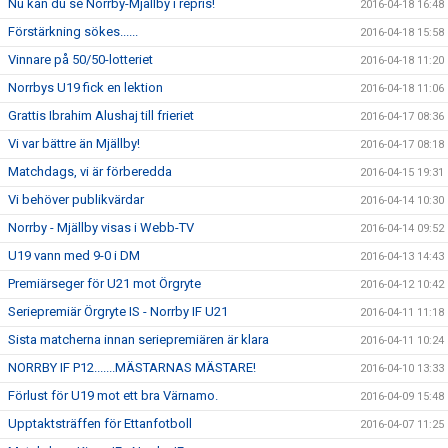
Nu kan du se Norrby-Mjällby i repris!
2016-04-18 16:48
Förstärkning sökes......
2016-04-18 15:58
Vinnare på 50/50-lotteriet
2016-04-18 11:20
Norrbys U19 fick en lektion
2016-04-18 11:06
Grattis Ibrahim Alushaj till frieriet
2016-04-17 08:36
Vi var bättre än Mjällby!
2016-04-17 08:18
Matchdags, vi är förberedda
2016-04-15 19:31
Vi behöver publikvärdar
2016-04-14 10:30
Norrby - Mjällby visas i Webb-TV
2016-04-14 09:52
U19 vann med 9-0 i DM
2016-04-13 14:43
Premiärseger för U21 mot Örgryte
2016-04-12 10:42
Seriepremiär Örgryte IS - Norrby IF U21
2016-04-11 11:18
Sista matcherna innan seriepremiären är klara
2016-04-11 10:24
NORRBY IF P12.......MÄSTARNAS MÄSTARE!
2016-04-10 13:33
Förlust för U19 mot ett bra Värnamo.
2016-04-09 15:48
Upptaktsträffen för Ettanfotboll
2016-04-07 11:25