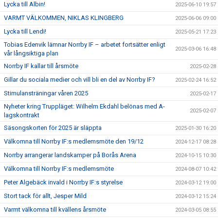
Lycka till Albin!
2025-06-10 19:57
VARMT VÄLKOMMEN, NIKLAS KLINGBERG
2025-06-06 09:00
Lycka till Lendi!
2025-05-21 17:23
Tobias Edenvik lämnar Norrby IF – arbetet fortsätter enligt
2025-03-06 16:48
vår långsiktiga plan
Norrby IF kallar till årsmöte
2025-02-28
Gillar du sociala medier och vill bli en del av Norrby IF?
2025-02-24 16:52
Stimulansträningar våren 2025
2025-02-17
Nyheter kring Truppläget: Wilhelm Ekdahl belönas med A-
2025-02-07
lagskontrakt
Säsongskorten för 2025 är släppta
2025-01-30 16:20
Välkomna till Norrby IF:s medlemsmöte den 19/12
2024-12-17 08:28
Norrby arrangerar landskamper på Borås Arena
2024-10-15 10:30
Välkomna till Norrby IF:s medlemsmöte
2024-08-07 10:42
Peter Algebäck invald i Norrby IF:s styrelse
2024-03-12 19:00
Stort tack för allt, Jesper Mild
2024-03-12 15:24
Varmt välkomna till kvällens årsmöte
2024-03-05 08:55