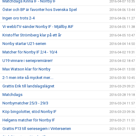
Matchdags Kinna IF - Norrby IF
2016-04-07 10:35
Öster och BP är favoriter hos Svenska Spel
2016-04-06 13:44
Ingen oro trots 2-4
2016-04-06 11:27
Vi webbTV-sänder Norrby IF - Mjällby AIF
2016-04-05 11:38
Kristoffer Strömberg klar på ett år
2016-04-05 10:47
Norrby startar U21-serien
2016-04-04 14:50
Matcher för Norrby IF 2/4 - 10/4
2016-04-02 19:31
U19 vinnare i seriepremiären!
2016-04-02 18:47
Max Watson klar för Norrby
2016-04-01 13:00
2-1 men inte så mycket mer....
2016-03-30 10:45
Grattis Erik till landslagslägret
2016-03-29 09:21
Matchdags
2016-03-28 19:18
Norrbymatcher 25/3 - 29/3
2016-03-24 11:57
Köp bingolotter, stöd Norrby IF
2016-03-23 09:36
Helgens matcher för Norrby IF
2016-03-21 11:51
Grattis P13 till seriesegern i Vinterserien
2016-03-21 11:50