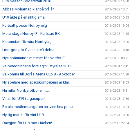
Silly Season Söderettan 2016
2016-03-09 16:38
Abbas Mohamad klar på två år
2016-03-09 10:01
U19 åkte på en riktig smäll
2016-03-08 10:33
Fortsatt positiv Norrbyhelg
2016-03-06 19:04
Matchdags Norrby IF - Karlstad BK
2016-03-06 11:45
Kanonstart för våra Norrbylag!
2016-03-05 19:06
I morgon gör Gzim Istrefi debut
2016-03-05 18:48
Nya spännande matcher för Norrby IF
2016-03-05 08:21
Valberedningens förslag till styrelse 2016
2016-03-04 12:41
Välkomna till Borås Arena Cup 8 - 9 oktober
2016-03-02 11:28
Ny spelare med spetskompetens är klar.
2016-03-01 19:03
Nu rullar Norrbyfotbollen.......
2016-02-28 19:51
Vinst för U19 i Ligacupen!
2016-02-28 17:56
Betala medlemsavgiften nu, vinn fina priser
2016-02-24 10:04
Nyttig match för vårt U19
2016-02-24 10:00
Oavgjort för U19 mot Häcken!
2016-02-18 22:34