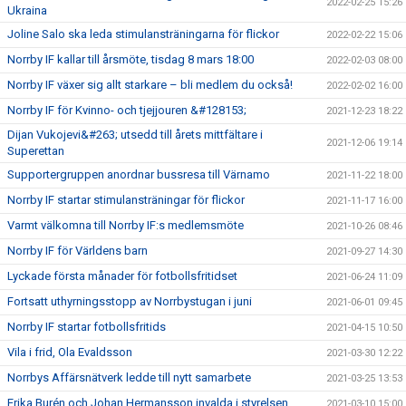
2022-02-25 15:26
Ukraina
Joline Salo ska leda stimulansträningarna för flickor
2022-02-22 15:06
Norrby IF kallar till årsmöte, tisdag 8 mars 18:00
2022-02-03 08:00
Norrby IF växer sig allt starkare – bli medlem du också!
2022-02-02 16:00
Norrby IF för Kvinno- och tjejjouren &#128153;
2021-12-23 18:22
Dijan Vukojevi&#263; utsedd till årets mittfältare i
2021-12-06 19:14
Superettan
Supportergruppen anordnar bussresa till Värnamo
2021-11-22 18:00
Norrby IF startar stimulansträningar för flickor
2021-11-17 16:00
Varmt välkomna till Norrby IF:s medlemsmöte
2021-10-26 08:46
Norrby IF för Världens barn
2021-09-27 14:30
Lyckade första månader för fotbollsfritidset
2021-06-24 11:09
Fortsatt uthyrningsstopp av Norrbystugan i juni
2021-06-01 09:45
Norrby IF startar fotbollsfritids
2021-04-15 10:50
Vila i frid, Ola Evaldsson
2021-03-30 12:22
Norrbys Affärsnätverk ledde till nytt samarbete
2021-03-25 13:53
Erika Burén och Johan Hermansson invalda i styrelsen
2021-03-10 15:00