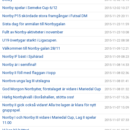
Norrby spelar i Serneke Cup 6/12
2015-12-02 10:27
Norrby P15 skördade stora framgångar i Futsal DM
2015-11-29 20:11
Sista dag för anmälan till Norrbygalan
2015-11-23 11:59
Fullt av Norrby-aktiviteter i november
2015-11-23 10:08
U19 övertygar starkt i Ligacupen.
2015-11-22 08:58
Välkommen till Norrby-galan 28/11
2015-11-09 12:21
Norrby IF bäst i Sjuhärad
2015-11-09 08:23
Norrby är i semifinal!
2015-11-08 14:33
Norrby II föll med flaggan i topp
2015-11-08 02:36
Norrbvs unga lag III utslagna
2015-11-08 01:41
God Morgon Norrbyiter, förstalaget är vidare i Mariedal Cup
2015-11-08 01:32
Härlig Norrbykväll i Boråshallen, stötta oss!
2015-11-07 15:26
Norrby II gick också vidare! Alla tre lagen är klara för nytt
2015-11-07 15:09
gruppspel.
Norrby I och Norrby III vidare i Mariedal Cup, Lag II spelar
2015-11-07 07:33
11.00