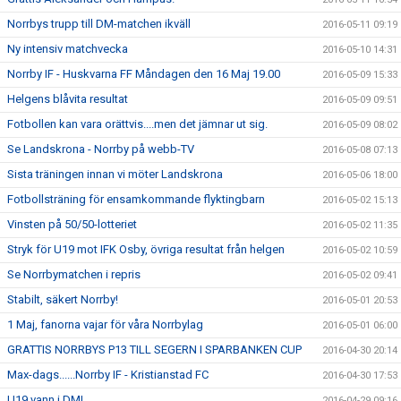
Norrbys trupp till DM-matchen ikväll
2016-05-11 09:19
Ny intensiv matchvecka
2016-05-10 14:31
Norrby IF - Huskvarna FF Måndagen den 16 Maj 19.00
2016-05-09 15:33
Helgens blåvita resultat
2016-05-09 09:51
Fotbollen kan vara orättvis....men det jämnar ut sig.
2016-05-09 08:02
Se Landskrona - Norrby på webb-TV
2016-05-08 07:13
Sista träningen innan vi möter Landskrona
2016-05-06 18:00
Fotbollsträning för ensamkommande flyktingbarn
2016-05-02 15:13
Vinsten på 50/50-lotteriet
2016-05-02 11:35
Stryk för U19 mot IFK Osby, övriga resultat från helgen
2016-05-02 10:59
Se Norrbymatchen i repris
2016-05-02 09:41
Stabilt, säkert Norrby!
2016-05-01 20:53
1 Maj, fanorna vajar för våra Norrbylag
2016-05-01 06:00
GRATTIS NORRBYS P13 TILL SEGERN I SPARBANKEN CUP
2016-04-30 20:14
Max-dags......Norrby IF - Kristianstad FC
2016-04-30 17:53
U19 vann i DM!
2016-04-29 09:16