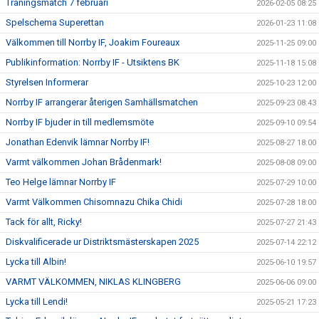
Träningsmatch 7 februari
2026-02-05 08:25
Spelschema Superettan
2026-01-23 11:08
Välkommen till Norrby IF, Joakim Foureaux
2025-11-25 09:00
Publikinformation: Norrby IF - Utsiktens BK
2025-11-18 15:08
Styrelsen Informerar
2025-10-23 12:00
Norrby IF arrangerar återigen Samhällsmatchen
2025-09-23 08:43
Norrby IF bjuder in till medlemsmöte
2025-09-10 09:54
Jonathan Edenvik lämnar Norrby IF!
2025-08-27 18:00
Varmt välkommen Johan Brådenmark!
2025-08-08 09:00
Teo Helge lämnar Norrby IF
2025-07-29 10:00
Varmt Välkommen Chisomnazu Chika Chidi
2025-07-28 18:00
Tack för allt, Ricky!
2025-07-27 21:43
Diskvalificerade ur Distriktsmästerskapen 2025
2025-07-14 22:12
Lycka till Albin!
2025-06-10 19:57
VARMT VÄLKOMMEN, NIKLAS KLINGBERG
2025-06-06 09:00
Lycka till Lendi!
2025-05-21 17:23