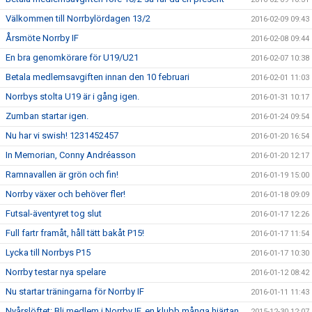
Välkommen till Norrbylördagen 13/2
2016-02-09 09:43
Årsmöte Norrby IF
2016-02-08 09:44
En bra genomkörare för U19/U21
2016-02-07 10:38
Betala medlemsavgiften innan den 10 februari
2016-02-01 11:03
Norrbys stolta U19 är i gång igen.
2016-01-31 10:17
Zumban startar igen.
2016-01-24 09:54
Nu har vi swish! 1231452457
2016-01-20 16:54
In Memorian, Conny Andréasson
2016-01-20 12:17
Ramnavallen är grön och fin!
2016-01-19 15:00
Norrby växer och behöver fler!
2016-01-18 09:09
Futsal-äventyret tog slut
2016-01-17 12:26
Full fartr framåt, håll tätt bakåt P15!
2016-01-17 11:54
Lycka till Norrbys P15
2016-01-17 10:30
Norrby testar nya spelare
2016-01-12 08:42
Nu startar träningarna för Norrby IF
2016-01-11 11:43
Nyårslöftet: Bli medlem i Norrby IF, en klubb många hjärtan
2015-12-30 12:07