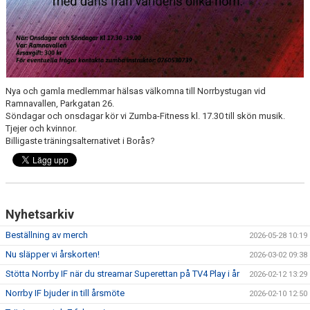
MATCHER
NÄRA NORRBY
VÄRDEGRUND
Nya och gamla medlemmar hälsas välkomna till Norrbystugan vid
Ramnavallen, Parkgatan 26.
Söndagar och onsdagar kör vi Zumba-Fitness kl. 17.30 till skön musik.
Tjejer och kvinnor.
Billigaste träningsalternativet i Borås?
Nyhetsarkiv
Beställning av merch
2026-05-28 10:19
Nu släpper vi årskorten!
2026-03-02 09:38
Stötta Norrby IF när du streamar Superettan på TV4 Play i år
2026-02-12 13:29
Norrby IF bjuder in till årsmöte
2026-02-10 12:50