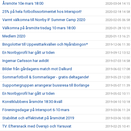
Årsmöte 10e mars 18:00
2020-03-04 14:15
25% på hela fotbollssortimentet hos Intersport!
2020-02-18 14:58
Varmt välkomna till Norrby IF Summer Camp 2020
2020-02-05 06:58
Välkomna på årsmöte tisdag 10 mars 18:00
2020-01-28 10:10
Medlem 2020
2020-01-13 16:21
Bingolotter till Uppesittarkvällen och Nyårsbingon*
2019-12-06 11:30
En Norrbyprofil har gått ur tiden
2019-09-12 13:52
Ingemar Carlsson har avlidit
2019-07-03 14:58
Bilder från gårdagens match mot Dalkurd
2019-06-02 17:08
Sommarfotboll & Sommarläger - gratis deltagande!
2019-05-23 12:00
Supportergruppen arrangerar bussresa till Borlänge
2019-05-07 11:39
En Norrbyprofil har gått ur tiden
2019-05-02 10:11
Konstklubbens årsmöte 18:30 ikväll
2019-04-10 10:18
Föreningsdagar på Intersport 6-10 mars
2019-03-06 11:24
Stabilitet och effektivitet på årsmötet 2019
2019-03-06 10:00
TV: Eftersnack med Översjö och Yarsuvat
2019-02-25 10:41