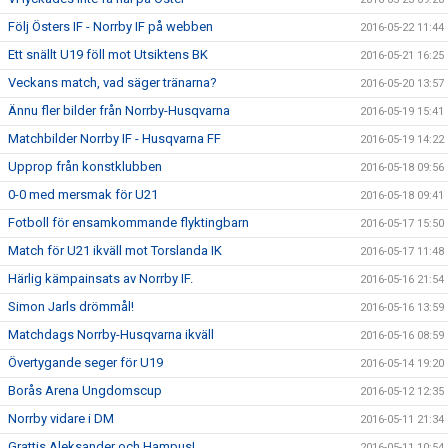
Följ Östers IF - Norrby IF på webben
2016-05-22 11:44
Ett snällt U19 föll mot Utsiktens BK
2016-05-21 16:25
Veckans match, vad säger tränarna?
2016-05-20 13:57
Ännu fler bilder från Norrby-Husqvarna
2016-05-19 15:41
Matchbilder Norrby IF - Husqvarna FF
2016-05-19 14:22
Upprop från konstklubben
2016-05-18 09:56
0-0 med mersmak för U21
2016-05-18 09:41
Fotboll för ensamkommande flyktingbarn
2016-05-17 15:50
Match för U21 ikväll mot Torslanda IK
2016-05-17 11:48
Härlig kämpainsats av Norrby IF.
2016-05-16 21:54
Simon Jarls drömmål!
2016-05-16 13:59
Matchdags Norrby-Husqvarna ikväll
2016-05-16 08:59
Övertygande seger för U19
2016-05-14 19:20
Borås Arena Ungdomscup
2016-05-12 12:35
Norrby vidare i DM
2016-05-11 21:34
Grattis Aleksander och Hampus!
2016-05-11 10:54