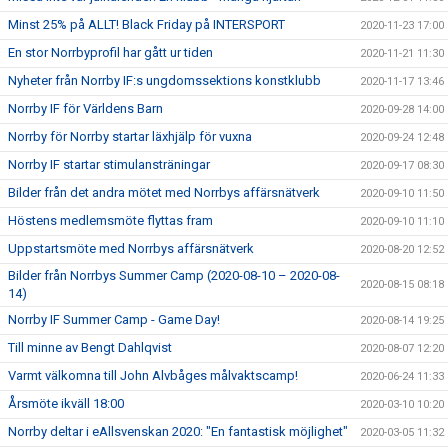
Minst 25% på ALLT! Black Friday på INTERSPORT
2020-11-23 17:00
En stor Norrbyprofil har gått ur tiden
2020-11-21 11:30
Nyheter från Norrby IF:s ungdomssektions konstklubb
2020-11-17 13:46
Norrby IF för Världens Barn
2020-09-28 14:00
Norrby för Norrby startar läxhjälp för vuxna
2020-09-24 12:48
Norrby IF startar stimulansträningar
2020-09-17 08:30
Bilder från det andra mötet med Norrbys affärsnätverk
2020-09-10 11:50
Höstens medlemsmöte flyttas fram
2020-09-10 11:10
Uppstartsmöte med Norrbys affärsnätverk
2020-08-20 12:52
Bilder från Norrbys Summer Camp (2020-08-10 – 2020-08-
2020-08-15 08:18
14)
Norrby IF Summer Camp - Game Day!
2020-08-14 19:25
Till minne av Bengt Dahlqvist
2020-08-07 12:20
Varmt välkomna till John Alvbåges målvaktscamp!
2020-06-24 11:33
Årsmöte ikväll 18:00
2020-03-10 10:20
Norrby deltar i eAllsvenskan 2020: "En fantastisk möjlighet"
2020-03-05 11:32