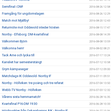
Semifinal i DM!
2016-08-26 12:58
Framgång för ungdomslagen
2016-08-26 12:29
Match mot Mjällby!
2016-08-20 12:43
Returmöte mot Oddevold inleder hösten
2016-08-15 17:47
Norrby - Elfsborg: DM-kvartsfinal
2016-08-08 14:39
Välkommen Björn
2016-08-08 13:59
Välkomna hem!
2016-08-02 08:21
Tack Arne och lycka till
2016-07-17 13:24
Kansliet har semesterstängt
2016-07-12 10:58
Grym kämpaseger
2016-07-12 09:00
Matchdags IK Oddevold- Norrby IF
2016-07-11 09:51
Norrby - Höllviken: tre poäng och tre referat
2016-07-04 13:50
Webb-TV Norrby - Höllviken
2016-07-03 12:32
Vårens sista hemmamatch!
2016-06-28 16:35
Kvartsfinal P16-DM 19:30
2016-06-28 10:33
Höjdpunkter från Oskarshamns AIK - Norrby IF
2016-06-27 15:06