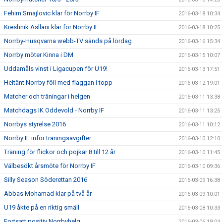
Fehim Smajlovic klar för Norrby IF
2016-03-18 10:34
Kreshnik Asllani klar för Norrby IF
2016-03-18 10:25
Norrby-Husqvarna webb-TV sänds på lördag
2016-03-16 15:34
Norrby möter Kinna i DM
2016-03-15 10:07
Uddamåls vinst i Ligacupen för U19!
2016-03-13 17:51
Heltänt Norrby föll med flaggan i topp
2016-03-12 19:01
Matcher och träningar i helgen
2016-03-11 13:38
Matchdags IK Oddevold - Norrby IF
2016-03-11 13:25
Norrbys styrelse 2016
2016-03-11 10:12
Norrby IF inför träningsavgifter
2016-03-10 12:10
Träning för flickor och pojkar 8 till 12 år
2016-03-10 11:45
Välbesökt årsmöte för Norrby IF
2016-03-10 09:36
Silly Season Söderettan 2016
2016-03-09 16:38
Abbas Mohamad klar på två år
2016-03-09 10:01
U19 åkte på en riktig smäll
2016-03-08 10:33
Fortsatt positiv Norrbyhelg
2016-03-06 19:04