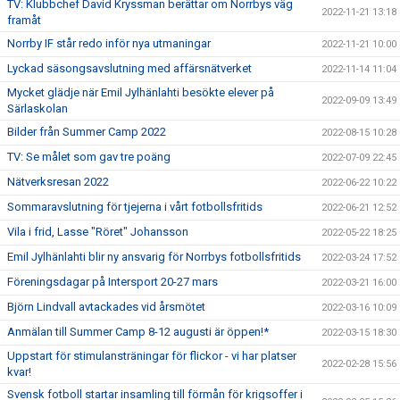
TV: Klubbchef David Kryssman berättar om Norrbys väg
2022-11-21 13:18
framåt
Norrby IF står redo inför nya utmaningar
2022-11-21 10:00
Lyckad säsongsavslutning med affärsnätverket
2022-11-14 11:04
Mycket glädje när Emil Jylhänlahti besökte elever på
2022-09-09 13:49
Särlaskolan
Bilder från Summer Camp 2022
2022-08-15 10:28
TV: Se målet som gav tre poäng
2022-07-09 22:45
Nätverksresan 2022
2022-06-22 10:22
Sommaravslutning för tjejerna i vårt fotbollsfritids
2022-06-21 12:52
Vila i frid, Lasse "Röret" Johansson
2022-05-22 18:25
Emil Jylhänlahti blir ny ansvarig för Norrbys fotbollsfritids
2022-03-24 17:52
Föreningsdagar på Intersport 20-27 mars
2022-03-21 16:00
Björn Lindvall avtackades vid årsmötet
2022-03-16 10:09
Anmälan till Summer Camp 8-12 augusti är öppen!*
2022-03-15 18:30
Uppstart för stimulansträningar för flickor - vi har platser
2022-02-28 15:56
kvar!
Svensk fotboll startar insamling till förmån för krigsoffer i