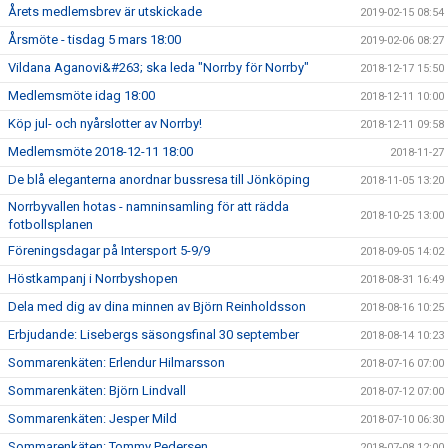
Årets medlemsbrev är utskickade
2019-02-15 08:54
Årsmöte - tisdag 5 mars 18:00
2019-02-06 08:27
Vildana Aganovi&#263; ska leda "Norrby för Norrby"
2018-12-17 15:50
Medlemsmöte idag 18:00
2018-12-11 10:00
Köp jul- och nyårslotter av Norrby!
2018-12-11 09:58
Medlemsmöte 2018-12-11 18:00
2018-11-27
De blå eleganterna anordnar bussresa till Jönköping
2018-11-05 13:20
Norrbyvallen hotas - namninsamling för att rädda
2018-10-25 13:00
fotbollsplanen
Föreningsdagar på Intersport 5-9/9
2018-09-05 14:02
Höstkampanj i Norrbyshopen
2018-08-31 16:49
Dela med dig av dina minnen av Björn Reinholdsson
2018-08-16 10:25
Erbjudande: Lisebergs säsongsfinal 30 september
2018-08-14 10:23
Sommarenkäten: Erlendur Hilmarsson
2018-07-16 07:00
Sommarenkäten: Björn Lindvall
2018-07-12 07:00
Sommarenkäten: Jesper Mild
2018-07-10 06:30
Sommarenkäten: Tommy Pedersen
2018-07-08 12:00