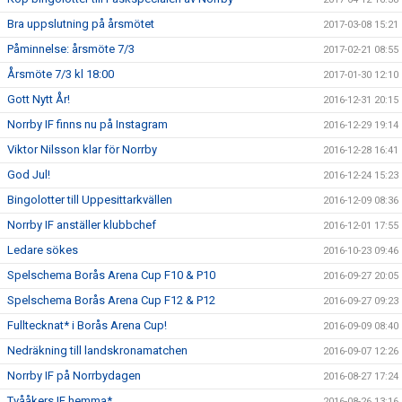
Bra uppslutning på årsmötet
2017-03-08 15:21
Påminnelse: årsmöte 7/3
2017-02-21 08:55
Årsmöte 7/3 kl 18:00
2017-01-30 12:10
Gott Nytt År!
2016-12-31 20:15
Norrby IF finns nu på Instagram
2016-12-29 19:14
Viktor Nilsson klar för Norrby
2016-12-28 16:41
God Jul!
2016-12-24 15:23
Bingolotter till Uppesittarkvällen
2016-12-09 08:36
Norrby IF anställer klubbchef
2016-12-01 17:55
Ledare sökes
2016-10-23 09:46
Spelschema Borås Arena Cup F10 & P10
2016-09-27 20:05
Spelschema Borås Arena Cup F12 & P12
2016-09-27 09:23
Fulltecknat* i Borås Arena Cup!
2016-09-09 08:40
Nedräkning till landskronamatchen
2016-09-07 12:26
Norrby IF på Norrbydagen
2016-08-27 17:24
Tvååkers IF hemma*
2016-08-26 13:16