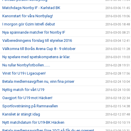
Matchdags Norrby IF - Karlstad BK
2016-03-06 11:45
Kanonstart för våra Norrbylag!
2016-03-05 19:06
I morgon gör Gzim Istrefi debut
2016-03-05 18:48
Nya spännande matcher för Norrby IF
2016-03-05 08:21
Valberedningens förslag till styrelse 2016
2016-03-04 12:41
Välkomna till Borås Arena Cup 8 - 9 oktober
2016-03-02 11:28
Ny spelare med spetskompetens är klar.
2016-03-01 19:03
Nu rullar Norrbyfotbollen.......
2016-02-28 19:51
Vinst för U19 i Ligacupen!
2016-02-28 17:56
Betala medlemsavgiften nu, vinn fina priser
2016-02-24 10:04
Nyttig match för vårt U19
2016-02-24 10:00
Oavgjort för U19 mot Häcken!
2016-02-18 22:34
Sportlovsträning på Ramnavallen
2016-02-15 14:38
Kansliet är stängt idag
2016-02-12 07:48
Nytt matchdatum för U19-BK Häcken
2016-02-10 10:19
Betala medlemsavgiften före 10/2 så får du en present
2016-02-09 10:31