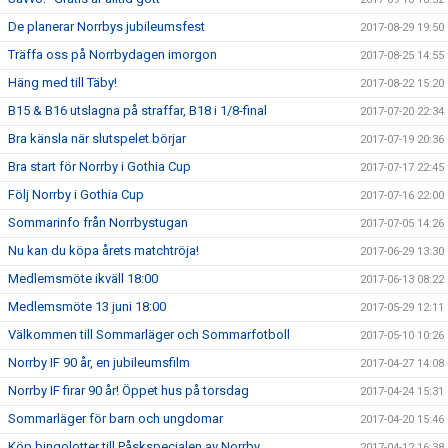
De planerar Norrbys jubileumsfest
2017-08-29 19:50
Träffa oss på Norrbydagen imorgon
2017-08-25 14:55
Häng med till Täby!
2017-08-22 15:20
B15 & B16 utslagna på straffar, B18 i 1/8-final
2017-07-20 22:34
Bra känsla när slutspelet börjar
2017-07-19 20:36
Bra start för Norrby i Gothia Cup
2017-07-17 22:45
Följ Norrby i Gothia Cup
2017-07-16 22:00
Sommarinfo från Norrbystugan
2017-07-05 14:26
Nu kan du köpa årets matchtröja!
2017-06-29 13:30
Medlemsmöte ikväll 18:00
2017-06-13 08:22
Medlemsmöte 13 juni 18:00
2017-05-29 12:11
Välkommen till Sommarläger och Sommarfotboll
2017-05-10 10:26
Norrby IF 90 år, en jubileumsfilm
2017-04-27 14:08
Norrby IF firar 90 år! Öppet hus på torsdag
2017-04-24 15:31
Sommarläger för barn och ungdomar
2017-04-20 15:46
Köp bingolotter till Påskspecialen av Norrby
2017-04-12 16:38