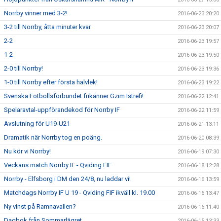
Norrby vinner med 3-2!
2016-06-23 20:20
3-2 till Norrby, åtta minuter kvar
2016-06-23 20:07
2-2
2016-06-23 19:57
1-2
2016-06-23 19:50
2-0 till Norrby!
2016-06-23 19:36
1-0 till Norrby efter första halvlek!
2016-06-23 19:22
Svenska Fotbollsförbundet frikänner Gzim Istrefi!
2016-06-22 12:41
Spelaravtal-uppförandekod för Norrby IF
2016-06-22 11:59
Avslutning för U19-U21
2016-06-21 13:11
Dramatik när Norrby tog en poäng.
2016-06-20 08:39
Nu kör vi Norrby!
2016-06-19 07:30
Veckans match Norrby IF - Qviding FIF
2016-06-18 12:28
Norrby - Elfsborg i DM den 24/8, nu laddar vi!
2016-06-16 13:59
Matchdags Norrby IF U 19 - Qviding FIF ikväll kl. 19.00
2016-06-16 13:47
Ny vinst på Ramnavallen?
2016-06-16 11:40
Dagbok från Sommarlägret
2016-06-15 13:33