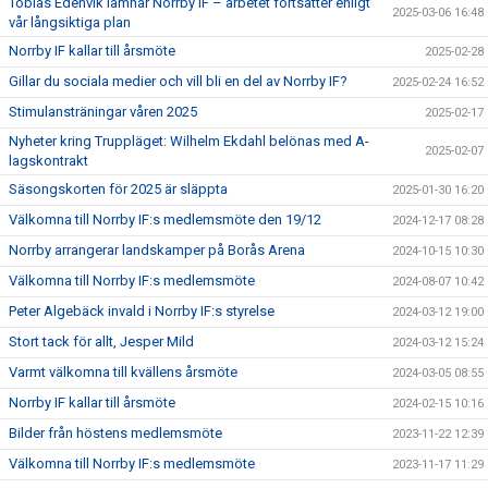
Tobias Edenvik lämnar Norrby IF – arbetet fortsätter enligt
2025-03-06 16:48
vår långsiktiga plan
Norrby IF kallar till årsmöte
2025-02-28
Gillar du sociala medier och vill bli en del av Norrby IF?
2025-02-24 16:52
Stimulansträningar våren 2025
2025-02-17
Nyheter kring Truppläget: Wilhelm Ekdahl belönas med A-
2025-02-07
lagskontrakt
Säsongskorten för 2025 är släppta
2025-01-30 16:20
Välkomna till Norrby IF:s medlemsmöte den 19/12
2024-12-17 08:28
Norrby arrangerar landskamper på Borås Arena
2024-10-15 10:30
Välkomna till Norrby IF:s medlemsmöte
2024-08-07 10:42
Peter Algebäck invald i Norrby IF:s styrelse
2024-03-12 19:00
Stort tack för allt, Jesper Mild
2024-03-12 15:24
Varmt välkomna till kvällens årsmöte
2024-03-05 08:55
Norrby IF kallar till årsmöte
2024-02-15 10:16
Bilder från höstens medlemsmöte
2023-11-22 12:39
Välkomna till Norrby IF:s medlemsmöte
2023-11-17 11:29