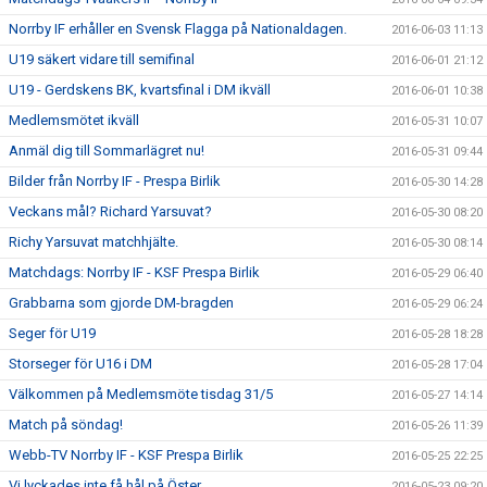
Norrby IF erhåller en Svensk Flagga på Nationaldagen.
2016-06-03 11:13
U19 säkert vidare till semifinal
2016-06-01 21:12
U19 - Gerdskens BK, kvartsfinal i DM ikväll
2016-06-01 10:38
Medlemsmötet ikväll
2016-05-31 10:07
Anmäl dig till Sommarlägret nu!
2016-05-31 09:44
Bilder från Norrby IF - Prespa Birlik
2016-05-30 14:28
Veckans mål? Richard Yarsuvat?
2016-05-30 08:20
Richy Yarsuvat matchhjälte.
2016-05-30 08:14
Matchdags: Norrby IF - KSF Prespa Birlik
2016-05-29 06:40
Grabbarna som gjorde DM-bragden
2016-05-29 06:24
Seger för U19
2016-05-28 18:28
Storseger för U16 i DM
2016-05-28 17:04
Välkommen på Medlemsmöte tisdag 31/5
2016-05-27 14:14
Match på söndag!
2016-05-26 11:39
Webb-TV Norrby IF - KSF Prespa Birlik
2016-05-25 22:25
Vi lyckades inte få hål på Öster
2016-05-23 09:20