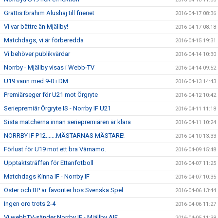
Grattis Ibrahim Alushaj till frieriet
2016-04-17 08:36
Vi var bättre än Mjällby!
2016-04-17 08:18
Matchdags, vi är förberedda
2016-04-15 19:31
Vi behöver publikvärdar
2016-04-14 10:30
Norrby - Mjällby visas i Webb-TV
2016-04-14 09:52
U19 vann med 9-0 i DM
2016-04-13 14:43
Premiärseger för U21 mot Örgryte
2016-04-12 10:42
Seriepremiär Örgryte IS - Norrby IF U21
2016-04-11 11:18
Sista matcherna innan seriepremiären är klara
2016-04-11 10:24
NORRBY IF P12.......MÄSTARNAS MÄSTARE!
2016-04-10 13:33
Förlust för U19 mot ett bra Värnamo.
2016-04-09 15:48
Upptaktsträffen för Ettanfotboll
2016-04-07 11:25
Matchdags Kinna IF - Norrby IF
2016-04-07 10:35
Öster och BP är favoriter hos Svenska Spel
2016-04-06 13:44
Ingen oro trots 2-4
2016-04-06 11:27
Vi webbTV-sänder Norrby IF - Mjällby AIF
2016-04-05 11:38