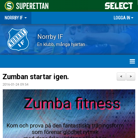
NORRBY IF
LOGGA IN
Norrby IF
En klubb, många hjärtan
HEM
Zumban startar igen.
<
>
2016-01-24 09:54
NYHETER
FÖRENINGEN
KALENDER
VÅRA LAG