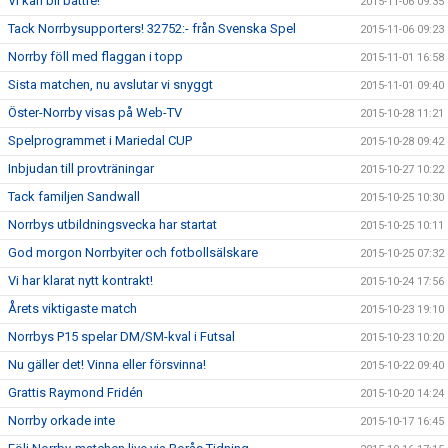
Vi kan bli bättre!
2015-11-06 09:35
Tack Norrbysupporters! 32752:- från Svenska Spel
2015-11-06 09:23
Norrby föll med flaggan i topp
2015-11-01 16:58
Sista matchen, nu avslutar vi snyggt
2015-11-01 09:40
Öster-Norrby visas på Web-TV
2015-10-28 11:21
Spelprogrammet i Mariedal CUP
2015-10-28 09:42
Inbjudan till provträningar
2015-10-27 10:22
Tack familjen Sandwall
2015-10-25 10:30
Norrbys utbildningsvecka har startat
2015-10-25 10:11
God morgon Norrbyiter och fotbollsälskare
2015-10-25 07:32
Vi har klarat nytt kontrakt!
2015-10-24 17:56
Årets viktigaste match
2015-10-23 19:10
Norrbys P15 spelar DM/SM-kval i Futsal
2015-10-23 10:20
Nu gäller det! Vinna eller försvinna!
2015-10-22 09:40
Grattis Raymond Fridén
2015-10-20 14:24
Norrby orkade inte
2015-10-17 16:45