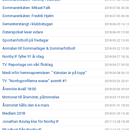
Sommarenkäten: Mikael Falk
2018-07-06 06:00
Sommarenkäten: Fredrik Hjelm
2018-07-05 06:00
Semesterstängt i klubbstugan
2018-06-29 16:13
Österspöket lever vidare
2018-06-09 19:00
Spontanfotboll på fredagar
2018-05-22 10:45
Anmälan till Sommarläger & Sommarfotboll
2018-05-22 10:30
Norrby IF fyller 91 år idag
2018-04-27 18:26
TV: Reportage om vårt flicklag
2018-04-27 09:50
Medi inför hemmapremiären: ” Känslan är på topp”
2018-04-08 06:10
TV: "Norrbyprofilerna svarar" avsnitt #1
2018-03-26 20:41
Årsmöte ikväll 18:00
2018-03-06 09:04
Motioner till årsmötet, påminnelse
2018-02-19 09:43
Årsmötet hålls den 6:e mars
2018-01-31 18:03
Medlem 2018
2018-01-29 14:30
Jonathan Azulay klar för Norrby IF
2017-12-28 18:58
Ett julkort från Norrby IF
2017-12-24 13:00