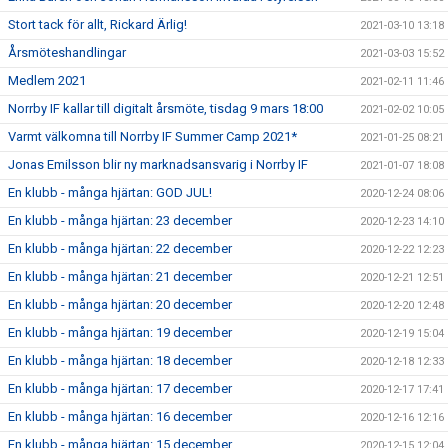
Stort tack för allt, Rickard Ärlig!
2021-03-10 13:18
Årsmöteshandlingar
2021-03-03 15:52
Medlem 2021
2021-02-11 11:46
Norrby IF kallar till digitalt årsmöte, tisdag 9 mars 18:00
2021-02-02 10:05
Varmt välkomna till Norrby IF Summer Camp 2021*
2021-01-25 08:21
Jonas Emilsson blir ny marknadsansvarig i Norrby IF
2021-01-07 18:08
En klubb - många hjärtan: GOD JUL!
2020-12-24 08:06
En klubb - många hjärtan: 23 december
2020-12-23 14:10
En klubb - många hjärtan: 22 december
2020-12-22 12:23
En klubb - många hjärtan: 21 december
2020-12-21 12:51
En klubb - många hjärtan: 20 december
2020-12-20 12:48
En klubb - många hjärtan: 19 december
2020-12-19 15:04
En klubb - många hjärtan: 18 december
2020-12-18 12:33
En klubb - många hjärtan: 17 december
2020-12-17 17:41
En klubb - många hjärtan: 16 december
2020-12-16 12:16
En klubb - många hjärtan: 15 december
2020-12-15 12:04