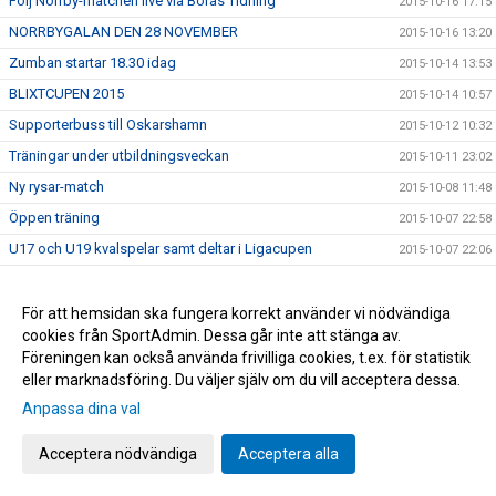
Följ Norrby-matchen live via Borås Tidning
2015-10-16 17:15
NORRBYGALAN DEN 28 NOVEMBER
2015-10-16 13:20
Zumban startar 18.30 idag
2015-10-14 13:53
BLIXTCUPEN 2015
2015-10-14 10:57
Supporterbuss till Oskarshamn
2015-10-12 10:32
Träningar under utbildningsveckan
2015-10-11 23:02
Ny rysar-match
2015-10-08 11:48
Öppen träning
2015-10-07 22:58
U17 och U19 kvalspelar samt deltar i Ligacupen
2015-10-07 22:06
Inbjudan-Inspirationsträff
2015-10-07 10:06
Utbildningsvecka
2015-10-07 09:58
För att hemsidan ska fungera korrekt använder vi nödvändiga
cookies från SportAdmin. Dessa går inte att stänga av.
För stora siffror
2015-10-06 10:03
Föreningen kan också använda frivilliga cookies, t.ex. för statistik
Tack från Röda Korset
2015-10-05 14:16
eller marknadsföring. Du väljer själv om du vill acceptera dessa.
U19 gav Degerfors en fight!
2015-10-05 14:05
Anpassa dina val
Storpublik inför kvällens "västderby" på Gamla Ullevi
2015-10-05 10:56
Acceptera nödvändiga
Acceptera alla
Bilder från lördagens cupäventyr på Borås Arena
2015-10-04 07:09