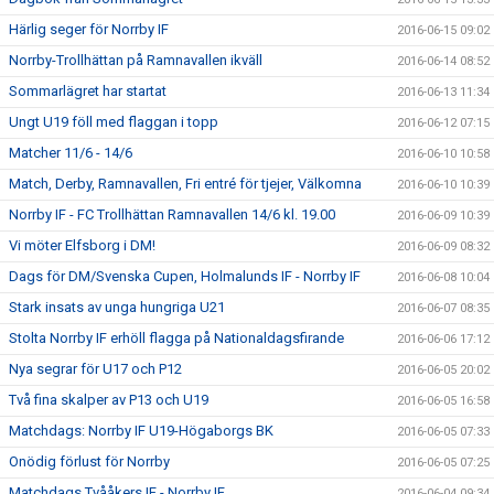
Härlig seger för Norrby IF
2016-06-15 09:02
Norrby-Trollhättan på Ramnavallen ikväll
2016-06-14 08:52
Sommarlägret har startat
2016-06-13 11:34
Ungt U19 föll med flaggan i topp
2016-06-12 07:15
Matcher 11/6 - 14/6
2016-06-10 10:58
Match, Derby, Ramnavallen, Fri entré för tjejer, Välkomna
2016-06-10 10:39
Norrby IF - FC Trollhättan Ramnavallen 14/6 kl. 19.00
2016-06-09 10:39
Vi möter Elfsborg i DM!
2016-06-09 08:32
Dags för DM/Svenska Cupen, Holmalunds IF - Norrby IF
2016-06-08 10:04
Stark insats av unga hungriga U21
2016-06-07 08:35
Stolta Norrby IF erhöll flagga på Nationaldagsfirande
2016-06-06 17:12
Nya segrar för U17 och P12
2016-06-05 20:02
Två fina skalper av P13 och U19
2016-06-05 16:58
Matchdags: Norrby IF U19-Högaborgs BK
2016-06-05 07:33
Onödig förlust för Norrby
2016-06-05 07:25
Matchdags Tvååkers IF - Norrby IF
2016-06-04 09:34