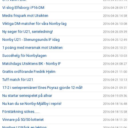
Vi slog Elfsborg i P16-DM
2016-04-28 09:17
Medis frispark mot Utsikten
2016-04-26 14:58
Viktiga DM-matcher för våra Norrby-lag
2016-04-26 10:08
Ny seger för U21, serieledning!
2016-04-26 09:39
Norrby U21 - Stenungsunds IF idag
2016-04-25 12:49
1 poäng med mersmak mot Utsikten
2016-04-25 10:21
Succéhelg för Norrbylagen
2016-04-25 10:03
Matchdags Utsiktens BK - Norrby IF
2016-04-24 08:27
Grattis ordförande Fredrik Hjelm
2016-04-21 11:00
Tuff match för U21
2016-04-21 10:13
17-2 i seriepremiären! Enes Poyraz gjorde 12 mål!
2016-04-21 09:31
Nu startar seriespelet på allvar
2016-04-19 09:36
Nu kan du se Norrby-Mjällby i repris!
2016-04-18 16:48
Förstärkning sökes......
2016-04-18 15:58
Vinnare på 50/50-lotteriet
2016-04-18 11:20
Norrbys U19 fick en lektion
2016-04-18 11:06