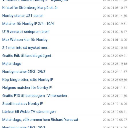
Kristoffer Strömberg klar på ett år
2016-04-05 10:47
Norrby startar U21-serien
2016-04-04 14:50
Matcher för Norrby IF 2/4 - 10/4
2016-04-02 19:31
U19 vinnare i seriepremiären!
2016-04-02 18:47
Max Watson klar för Norrby
2016-04-01 13:00
2-1 men inte så mycket mer....
2016-03-30 10:45
Grattis Erik till landslagslägret
2016-03-29 09:21
Matchdags
2016-03-28 19:18
Norrbymatcher 25/3 - 29/3
2016-03-24 11:57
Köp bingolotter, stöd Norrby IF
2016-03-23 09:36
Helgens matcher för Norrby IF
2016-03-21 11:51
Grattis P13 till seriesegern i Vinterserien
2016-03-21 11:50
Stabil insats av Norrby IF
2016-03-19 16:06
Länken till Webb-TV-sändningen
2016-03-19 08:41
Matchdags, välkommen hem Richard Yarsuvat
2016-03-19 05:27
Norrbymatcher 18/3 - 20/3
2016-03-18 14:20