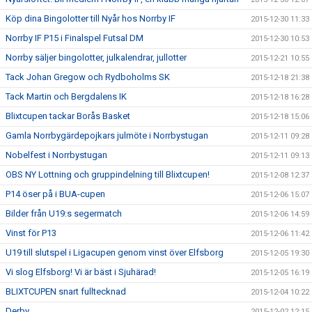
Köp dina Bingolotter till Nyår hos Norrby IF
2015-12-30 11:33
Norrby IF P15 i Finalspel Futsal DM
2015-12-30 10:53
Norrby säljer bingolotter, julkalendrar, jullotter
2015-12-21 10:55
Tack Johan Gregow och Rydboholms SK
2015-12-18 21:38
Tack Martin och Bergdalens IK
2015-12-18 16:28
Blixtcupen tackar Borås Basket
2015-12-18 15:06
Gamla Norrbygärdepojkars julmöte i Norrbystugan
2015-12-11 09:28
Nobelfest i Norrbystugan
2015-12-11 09:13
OBS NY Lottning och gruppindelning till Blixtcupen!
2015-12-08 12:37
P14 öser på i BUA-cupen
2015-12-06 15:07
Bilder från U19:s segermatch
2015-12-06 14:59
Vinst för P13
2015-12-06 11:42
U19 till slutspel i Ligacupen genom vinst över Elfsborg
2015-12-05 19:30
Vi slog Elfsborg! Vi är bäst i Sjuhärad!
2015-12-05 16:19
BLIXTCUPEN snart fulltecknad
2015-12-04 10:22
Derby
2015-12-02 12:15