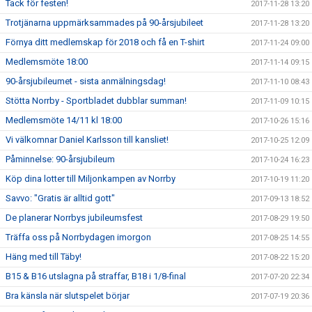
Tack för festen!
2017-11-28 13:20
Trotjänarna uppmärksammades på 90-årsjubileet
2017-11-28 13:20
Förnya ditt medlemskap för 2018 och få en T-shirt
2017-11-24 09:00
Medlemsmöte 18:00
2017-11-14 09:15
90-årsjubileumet - sista anmälningsdag!
2017-11-10 08:43
Stötta Norrby - Sportbladet dubblar summan!
2017-11-09 10:15
Medlemsmöte 14/11 kl 18:00
2017-10-26 15:16
Vi välkomnar Daniel Karlsson till kansliet!
2017-10-25 12:09
Påminnelse: 90-årsjubileum
2017-10-24 16:23
Köp dina lotter till Miljonkampen av Norrby
2017-10-19 11:20
Savvo: "Gratis är alltid gott"
2017-09-13 18:52
De planerar Norrbys jubileumsfest
2017-08-29 19:50
Träffa oss på Norrbydagen imorgon
2017-08-25 14:55
Häng med till Täby!
2017-08-22 15:20
B15 & B16 utslagna på straffar, B18 i 1/8-final
2017-07-20 22:34
Bra känsla när slutspelet börjar
2017-07-19 20:36