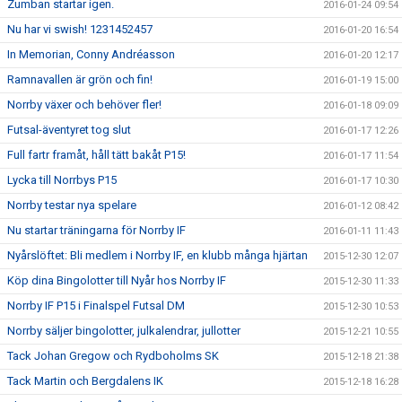
Zumban startar igen.
2016-01-24 09:54
Nu har vi swish! 1231452457
2016-01-20 16:54
In Memorian, Conny Andréasson
2016-01-20 12:17
Ramnavallen är grön och fin!
2016-01-19 15:00
Norrby växer och behöver fler!
2016-01-18 09:09
Futsal-äventyret tog slut
2016-01-17 12:26
Full fartr framåt, håll tätt bakåt P15!
2016-01-17 11:54
Lycka till Norrbys P15
2016-01-17 10:30
Norrby testar nya spelare
2016-01-12 08:42
Nu startar träningarna för Norrby IF
2016-01-11 11:43
Nyårslöftet: Bli medlem i Norrby IF, en klubb många hjärtan
2015-12-30 12:07
Köp dina Bingolotter till Nyår hos Norrby IF
2015-12-30 11:33
Norrby IF P15 i Finalspel Futsal DM
2015-12-30 10:53
Norrby säljer bingolotter, julkalendrar, jullotter
2015-12-21 10:55
Tack Johan Gregow och Rydboholms SK
2015-12-18 21:38
Tack Martin och Bergdalens IK
2015-12-18 16:28