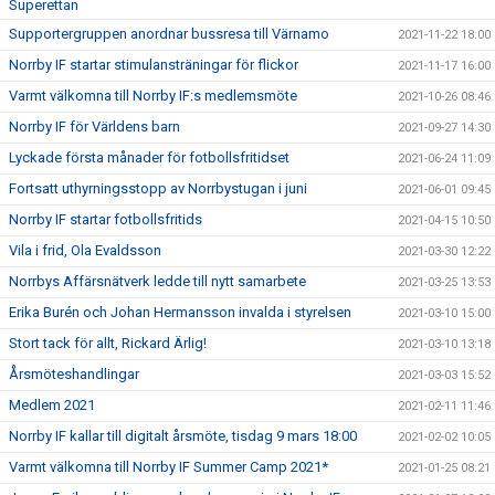
Superettan
Supportergruppen anordnar bussresa till Värnamo
2021-11-22 18:00
Norrby IF startar stimulansträningar för flickor
2021-11-17 16:00
Varmt välkomna till Norrby IF:s medlemsmöte
2021-10-26 08:46
Norrby IF för Världens barn
2021-09-27 14:30
Lyckade första månader för fotbollsfritidset
2021-06-24 11:09
Fortsatt uthyrningsstopp av Norrbystugan i juni
2021-06-01 09:45
Norrby IF startar fotbollsfritids
2021-04-15 10:50
Vila i frid, Ola Evaldsson
2021-03-30 12:22
Norrbys Affärsnätverk ledde till nytt samarbete
2021-03-25 13:53
Erika Burén och Johan Hermansson invalda i styrelsen
2021-03-10 15:00
Stort tack för allt, Rickard Ärlig!
2021-03-10 13:18
Årsmöteshandlingar
2021-03-03 15:52
Medlem 2021
2021-02-11 11:46
Norrby IF kallar till digitalt årsmöte, tisdag 9 mars 18:00
2021-02-02 10:05
Varmt välkomna till Norrby IF Summer Camp 2021*
2021-01-25 08:21