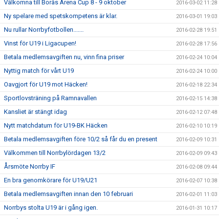
Välkomna till Borås Arena Cup 8 - 9 oktober
2016-03-02 11:28
Ny spelare med spetskompetens är klar.
2016-03-01 19:03
Nu rullar Norrbyfotbollen.......
2016-02-28 19:51
Vinst för U19 i Ligacupen!
2016-02-28 17:56
Betala medlemsavgiften nu, vinn fina priser
2016-02-24 10:04
Nyttig match för vårt U19
2016-02-24 10:00
Oavgjort för U19 mot Häcken!
2016-02-18 22:34
Sportlovsträning på Ramnavallen
2016-02-15 14:38
Kansliet är stängt idag
2016-02-12 07:48
Nytt matchdatum för U19-BK Häcken
2016-02-10 10:19
Betala medlemsavgiften före 10/2 så får du en present
2016-02-09 10:31
Välkommen till Norrbylördagen 13/2
2016-02-09 09:43
Årsmöte Norrby IF
2016-02-08 09:44
En bra genomkörare för U19/U21
2016-02-07 10:38
Betala medlemsavgiften innan den 10 februari
2016-02-01 11:03
Norrbys stolta U19 är i gång igen.
2016-01-31 10:17