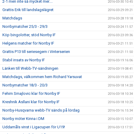
2-1 men inte så mycket mer....
2016-03-30 10:45
Grattis Erik till landslagslägret
2016-03-29 09:21
Matchdags
2016-03-28 19:18
Norrbymatcher 25/3 - 29/3
2016-03-24 11:57
Köp bingolotter, stöd Norrby IF
2016-03-23 09:36
Helgens matcher för Norrby IF
2016-03-21 11:51
Grattis P13 till seriesegern i Vinterserien
2016-03-21 11:50
Stabil insats av Norrby IF
2016-03-19 16:06
Länken till Webb-TV-sändningen
2016-03-19 08:41
Matchdags, välkommen hem Richard Yarsuvat
2016-03-19 05:27
Norrbymatcher 18/3 - 20/3
2016-03-18 14:20
Fehim Smajlovic klar för Norrby IF
2016-03-18 10:34
Kreshnik Asllani klar för Norrby IF
2016-03-18 10:25
Norrby-Husqvarna webb-TV sänds på lördag
2016-03-16 15:34
Norrby möter Kinna i DM
2016-03-15 10:07
Uddamåls vinst i Ligacupen för U19!
2016-03-13 17:51