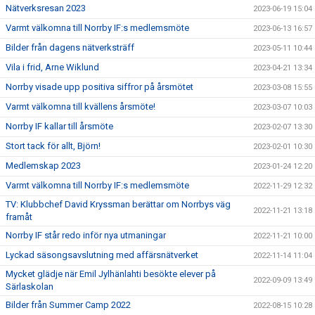
Nätverksresan 2023
2023-06-19 15:04
Varmt välkomna till Norrby IF:s medlemsmöte
2023-06-13 16:57
Bilder från dagens nätverksträff
2023-05-11 10:44
Vila i frid, Arne Wiklund
2023-04-21 13:34
Norrby visade upp positiva siffror på årsmötet
2023-03-08 15:55
Varmt välkomna till kvällens årsmöte!
2023-03-07 10:03
Norrby IF kallar till årsmöte
2023-02-07 13:30
Stort tack för allt, Björn!
2023-02-01 10:30
Medlemskap 2023
2023-01-24 12:20
Varmt välkomna till Norrby IF:s medlemsmöte
2022-11-29 12:32
TV: Klubbchef David Kryssman berättar om Norrbys väg
2022-11-21 13:18
framåt
Norrby IF står redo inför nya utmaningar
2022-11-21 10:00
Lyckad säsongsavslutning med affärsnätverket
2022-11-14 11:04
Mycket glädje när Emil Jylhänlahti besökte elever på
2022-09-09 13:49
Särlaskolan
Bilder från Summer Camp 2022
2022-08-15 10:28