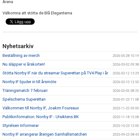
Arena
MATCHER
Välkomna att stötta de Blå Eleganterna
NÄRA NORRBY
VÄRDEGRUND
Nyhetsarkiv
Beställning av merch
2026-05-28 10:19
Nu släpper vi årskorten!
2026-03-02 09:38
Stötta Norrby IF när du streamar Superettan på TV4 Play i år
2026-02-12 13:29
Norrby IF bjuder in till årsmöte
2026-02-10 12:50
Träningsmatch 7 februari
2026-02-05 08:25
Spelschema Superettan
2026-01-23 11:08
Välkommen till Norrby IF, Joakim Foureaux
2025-11-25 09:00
Publikinformation: Norrby IF - Utsiktens BK
2025-11-18 15:08
Styrelsen Informerar
2025-10-23 12:00
Norrby IF arrangerar återigen Samhällsmatchen
2025-09-23 08:43