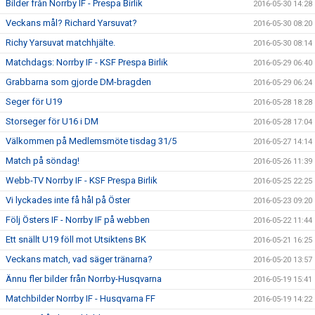
Bilder från Norrby IF - Prespa Birlik
2016-05-30 14:28
Veckans mål? Richard Yarsuvat?
2016-05-30 08:20
Richy Yarsuvat matchhjälte.
2016-05-30 08:14
Matchdags: Norrby IF - KSF Prespa Birlik
2016-05-29 06:40
Grabbarna som gjorde DM-bragden
2016-05-29 06:24
Seger för U19
2016-05-28 18:28
Storseger för U16 i DM
2016-05-28 17:04
Välkommen på Medlemsmöte tisdag 31/5
2016-05-27 14:14
Match på söndag!
2016-05-26 11:39
Webb-TV Norrby IF - KSF Prespa Birlik
2016-05-25 22:25
Vi lyckades inte få hål på Öster
2016-05-23 09:20
Följ Östers IF - Norrby IF på webben
2016-05-22 11:44
Ett snällt U19 föll mot Utsiktens BK
2016-05-21 16:25
Veckans match, vad säger tränarna?
2016-05-20 13:57
Ännu fler bilder från Norrby-Husqvarna
2016-05-19 15:41
Matchbilder Norrby IF - Husqvarna FF
2016-05-19 14:22