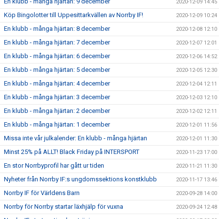
En klubb - många hjärtan: 9 december
2020-12-09 14:45
Köp Bingolotter till Uppesittarkvällen av Norrby IF!
2020-12-09 10:24
En klubb - många hjärtan: 8 december
2020-12-08 12:10
En klubb - många hjärtan: 7 december
2020-12-07 12:01
En klubb - många hjärtan: 6 december
2020-12-06 14:52
En klubb - många hjärtan: 5 december
2020-12-05 12:30
En klubb - många hjärtan: 4 december
2020-12-04 12:11
En klubb - många hjärtan: 3 december
2020-12-03 12:10
En klubb - många hjärtan: 2 december
2020-12-02 12:11
En klubb - många hjärtan: 1 december
2020-12-01 11:56
Missa inte vår julkalender: En klubb - många hjärtan
2020-12-01 11:30
Minst 25% på ALLT! Black Friday på INTERSPORT
2020-11-23 17:00
En stor Norrbyprofil har gått ur tiden
2020-11-21 11:30
Nyheter från Norrby IF:s ungdomssektions konstklubb
2020-11-17 13:46
Norrby IF för Världens Barn
2020-09-28 14:00
Norrby för Norrby startar läxhjälp för vuxna
2020-09-24 12:48