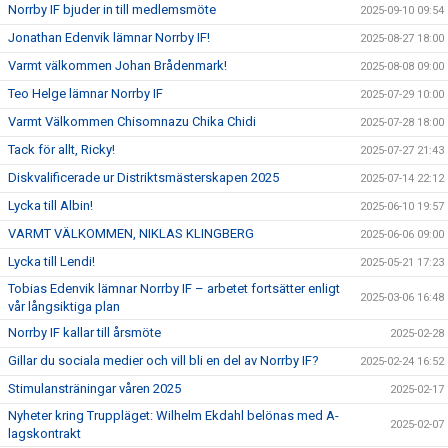
Norrby IF bjuder in till medlemsmöte
2025-09-10 09:54
Jonathan Edenvik lämnar Norrby IF!
2025-08-27 18:00
Varmt välkommen Johan Brådenmark!
2025-08-08 09:00
Teo Helge lämnar Norrby IF
2025-07-29 10:00
Varmt Välkommen Chisomnazu Chika Chidi
2025-07-28 18:00
Tack för allt, Ricky!
2025-07-27 21:43
Diskvalificerade ur Distriktsmästerskapen 2025
2025-07-14 22:12
Lycka till Albin!
2025-06-10 19:57
VARMT VÄLKOMMEN, NIKLAS KLINGBERG
2025-06-06 09:00
Lycka till Lendi!
2025-05-21 17:23
Tobias Edenvik lämnar Norrby IF – arbetet fortsätter enligt
2025-03-06 16:48
vår långsiktiga plan
Norrby IF kallar till årsmöte
2025-02-28
Gillar du sociala medier och vill bli en del av Norrby IF?
2025-02-24 16:52
Stimulansträningar våren 2025
2025-02-17
Nyheter kring Truppläget: Wilhelm Ekdahl belönas med A-
2025-02-07
lagskontrakt