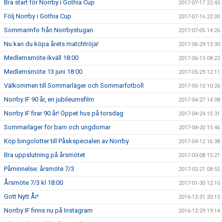
Bra start för Norrby i Gothia Cup
2017-07-17 22:45
Följ Norrby i Gothia Cup
2017-07-16 22:00
Sommarinfo från Norrbystugan
2017-07-05 14:26
Nu kan du köpa årets matchtröja!
2017-06-29 13:30
Medlemsmöte ikväll 18:00
2017-06-13 08:22
Medlemsmöte 13 juni 18:00
2017-05-29 12:11
Välkommen till Sommarläger och Sommarfotboll
2017-05-10 10:26
Norrby IF 90 år, en jubileumsfilm
2017-04-27 14:08
Norrby IF firar 90 år! Öppet hus på torsdag
2017-04-24 15:31
Sommarläger för barn och ungdomar
2017-04-20 15:46
Köp bingolotter till Påskspecialen av Norrby
2017-04-12 16:38
Bra uppslutning på årsmötet
2017-03-08 15:21
Påminnelse: årsmöte 7/3
2017-02-21 08:55
Årsmöte 7/3 kl 18:00
2017-01-30 12:10
Gott Nytt År!
2016-12-31 20:15
Norrby IF finns nu på Instagram
2016-12-29 19:14