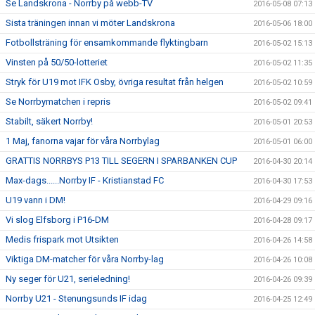
Se Landskrona - Norrby på webb-TV
2016-05-08 07:13
Sista träningen innan vi möter Landskrona
2016-05-06 18:00
Fotbollsträning för ensamkommande flyktingbarn
2016-05-02 15:13
Vinsten på 50/50-lotteriet
2016-05-02 11:35
Stryk för U19 mot IFK Osby, övriga resultat från helgen
2016-05-02 10:59
Se Norrbymatchen i repris
2016-05-02 09:41
Stabilt, säkert Norrby!
2016-05-01 20:53
1 Maj, fanorna vajar för våra Norrbylag
2016-05-01 06:00
GRATTIS NORRBYS P13 TILL SEGERN I SPARBANKEN CUP
2016-04-30 20:14
Max-dags......Norrby IF - Kristianstad FC
2016-04-30 17:53
U19 vann i DM!
2016-04-29 09:16
Vi slog Elfsborg i P16-DM
2016-04-28 09:17
Medis frispark mot Utsikten
2016-04-26 14:58
Viktiga DM-matcher för våra Norrby-lag
2016-04-26 10:08
Ny seger för U21, serieledning!
2016-04-26 09:39
Norrby U21 - Stenungsunds IF idag
2016-04-25 12:49