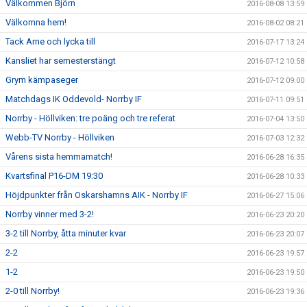
Välkommen Björn
2016-08-08 13:59
Välkomna hem!
2016-08-02 08:21
Tack Arne och lycka till
2016-07-17 13:24
Kansliet har semesterstängt
2016-07-12 10:58
Grym kämpaseger
2016-07-12 09:00
Matchdags IK Oddevold- Norrby IF
2016-07-11 09:51
Norrby - Höllviken: tre poäng och tre referat
2016-07-04 13:50
Webb-TV Norrby - Höllviken
2016-07-03 12:32
Vårens sista hemmamatch!
2016-06-28 16:35
Kvartsfinal P16-DM 19:30
2016-06-28 10:33
Höjdpunkter från Oskarshamns AIK - Norrby IF
2016-06-27 15:06
Norrby vinner med 3-2!
2016-06-23 20:20
3-2 till Norrby, åtta minuter kvar
2016-06-23 20:07
2-2
2016-06-23 19:57
1-2
2016-06-23 19:50
2-0 till Norrby!
2016-06-23 19:36