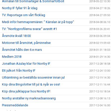
Anmälan till Sommarläger & Sommarfotboll
2018-05-22 10:30
Norrby IF fyller 91 år idag
2018-04-27 18:26
TV: Reportage om vårt flicklag
2018-04-27 09:50
Medi inför hemmapremiären: ” Känslan är på topp”
2018-04-08 06:10
TV: "Norrbyprofilerna svarar" avsnitt #1
2018-03-26 20:41
Årsmöte ikväll 18:00
2018-03-06 09:04
Motioner till årsmötet, påminnelse
2018-02-19 09:43
Årsmötet hålls den 6:e mars
2018-01-31 18:03
Medlem 2018
2018-01-29 14:30
Jonathan Azulay klar för Norrby IF
2017-12-28 18:58
Ett julkort från Norrby IF
2017-12-24 13:00
Uthämtning av beställda souvenirer innan jul
2017-12-19 14:30
Köp dina Bingolotter till jul & nyår av oss!
2017-12-11 16:44
Köp dina julklappar hos Norrby IF!
2017-12-10 18:54
Norrby anställer ny marknadsansvarig
2017-12-08 16:13
Pressmeddelande
2017-12-04 16:00