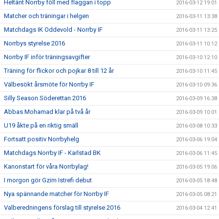
Heltänt Norrby föll med flaggan i topp
2016-03-12 19:01
Matcher och träningar i helgen
2016-03-11 13:38
Matchdags IK Oddevold - Norrby IF
2016-03-11 13:25
Norrbys styrelse 2016
2016-03-11 10:12
Norrby IF inför träningsavgifter
2016-03-10 12:10
Träning för flickor och pojkar 8 till 12 år
2016-03-10 11:45
Välbesökt årsmöte för Norrby IF
2016-03-10 09:36
Silly Season Söderettan 2016
2016-03-09 16:38
Abbas Mohamad klar på två år
2016-03-09 10:01
U19 åkte på en riktig smäll
2016-03-08 10:33
Fortsatt positiv Norrbyhelg
2016-03-06 19:04
Matchdags Norrby IF - Karlstad BK
2016-03-06 11:45
Kanonstart för våra Norrbylag!
2016-03-05 19:06
I morgon gör Gzim Istrefi debut
2016-03-05 18:48
Nya spännande matcher för Norrby IF
2016-03-05 08:21
Valberedningens förslag till styrelse 2016
2016-03-04 12:41