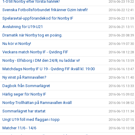
1-0 till Norrby efter första halvlek!
2016-06-23 19:22
Svenska Fotbollsförbundet frikänner Gzim Istrefi!
2016-06-22 12:41
Spelaravtal-uppförandekod för Norrby IF
2016-06-22 11:59
Avslutning för U19-U21
2016-06-21 13:11
Dramatik när Norrby tog en poäng.
2016-06-20 08:39
Nu kör vi Norrby!
2016-06-19 07:30
Veckans match Norrby IF - Qviding FIF
2016-06-18 12:28
Norrby - Elfsborg i DM den 24/8, nu laddar vi!
2016-06-16 13:59
Matchdags Norrby IF U 19 - Qviding FIF ikväll kl. 19.00
2016-06-16 13:47
Ny vinst på Ramnavallen?
2016-06-16 11:40
Dagbok från Sommarlägret
2016-06-15 13:33
Härlig seger för Norrby IF
2016-06-15 09:02
Norrby-Trollhättan på Ramnavallen ikväll
2016-06-14 08:52
Sommarlägret har startat
2016-06-13 11:34
Ungt U19 föll med flaggan i topp
2016-06-12 07:15
Matcher 11/6 - 14/6
2016-06-10 10:58