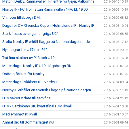
Match, Derby, Ramnavallen, Fri entré för tjejer, Välkomna
2016-06-10 10:39
Norrby IF - FC Trollhättan Ramnavallen 14/6 kl. 19.00
2016-06-09 10:39
Vi möter Elfsborg i DM!
2016-06-09 08:32
Dags för DM/Svenska Cupen, Holmalunds IF - Norrby IF
2016-06-08 10:04
Stark insats av unga hungriga U21
2016-06-07 08:35
Stolta Norrby IF erhöll flagga på Nationaldagsfirande
2016-06-06 17:12
Nya segrar för U17 och P12
2016-06-05 20:02
Två fina skalper av P13 och U19
2016-06-05 16:58
Matchdags: Norrby IF U19-Högaborgs BK
2016-06-05 07:33
Onödig förlust för Norrby
2016-06-05 07:25
Matchdags Tvååkers IF - Norrby IF
2016-06-04 09:34
Norrby IF erhåller en Svensk Flagga på Nationaldagen.
2016-06-03 11:13
U19 säkert vidare till semifinal
2016-06-01 21:12
U19 - Gerdskens BK, kvartsfinal i DM ikväll
2016-06-01 10:38
Medlemsmötet ikväll
2016-05-31 10:07
Anmäl dig till Sommarlägret nu!
2016-05-31 09:44