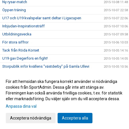
Ny rysar-match
2015-10-08 11:48
Öppen träning
2015-10-07 22:58
U17 och U19 kvalspelar samt deltar i Ligacupen
2015-10-07 22:06
Inbjudan-Inspirationsträff
2015-10-07 10:06
Utbildningsvecka
2015-10-07 09:58
För stora siffror
2015-10-06 10:03
Tack från Röda Korset
2015-10-05 14:16
U19 gav Degerfors en fight!
2015-10-05 14:05
Storpublik inför kvällens "västderby" på Gamla Ullevi
2015-10-05 10:56
Bilder från lördagens cupäventyr på Borås Arena
2015-10-04 07:09
För att hemsidan ska fungera korrekt använder vi nödvändiga
Idag spelar vi om pokalerna
2015-10-04 06:53
cookies från SportAdmin. Dessa går inte att stänga av.
Information inför Borås Arena Ungdomscup
2015-09-30 14:13
Föreningen kan också använda frivilliga cookies, t.ex. för statistik
Spelschema till Borås Arena Cup
eller marknadsföring. Du väljer själv om du vill acceptera dessa.
2015-09-30 13:03
Anpassa dina val
Karta över Borås Arena inför cupen
2015-09-30 12:38
Bilder från Norrby - Eskilsminne
2015-09-30 12:09
Acceptera nödvändiga
Acceptera alla
Lottningen till Borås Arena Cup
2015-09-29 15:50