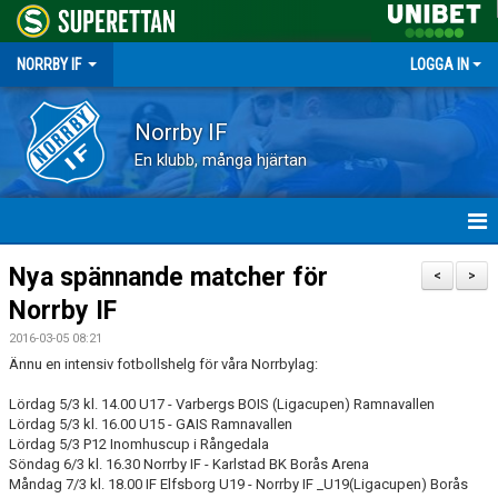
NORRBY IF
LOGGA IN
Norrby IF
En klubb, många hjärtan
HEM
Nya spännande matcher för
<
>
Norrby IF
NYHETER
2016-03-05 08:21
FÖRENINGEN
Ännu en intensiv fotbollshelg för våra Norrbylag:
Lördag 5/3 kl. 14.00 U17 - Varbergs BOIS (Ligacupen) Ramnavallen
KALENDER
Lördag 5/3 kl. 16.00 U15 - GAIS Ramnavallen
Lördag 5/3 P12 Inomhuscup i Rångedala
VÅRA LAG
Söndag 6/3 kl. 16.30 Norrby IF - Karlstad BK Borås Arena
Måndag 7/3 kl. 18.00 IF Elfsborg U19 - Norrby IF _U19(Ligacupen) Borås