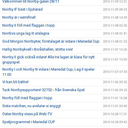
Välkommen till Norrby-galan 28/11
2015-11-09 12:21
Norrby IF bäst i Sjuhärad
2015-11-09 08:23
Norrby är i semifinal!
2015-11-08 14:33
Norrby II föll med flaggan i topp
2015-11-08 02:36
Norrbvs unga lag III utslagna
2015-11-08 01:41
God Morgon Norrbyiter, förstalaget är vidare i Mariedal Cup
2015-11-08 01:32
Härlig Norrbykväll i Boråshallen, stötta oss!
2015-11-07 15:26
Norrby II gick också vidare! Alla tre lagen är klara för nytt
2015-11-07 15:09
gruppspel.
Norrby I och Norrby III vidare i Mariedal Cup, Lag II spelar
2015-11-07 07:33
11.00
Vi kan bli bättre!
2015-11-06 09:35
Tack Norrbysupporters! 32752:- från Svenska Spel
2015-11-06 09:23
Norrby föll med flaggan i topp
2015-11-01 16:58
Sista matchen, nu avslutar vi snyggt
2015-11-01 09:40
Öster-Norrby visas på Web-TV
2015-10-28 11:21
Spelprogrammet i Mariedal CUP
2015-10-28 09:42