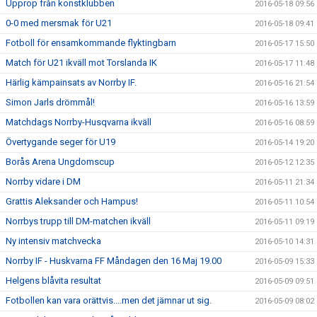
Upprop från konstklubben
2016-05-18 09:56
0-0 med mersmak för U21
2016-05-18 09:41
Fotboll för ensamkommande flyktingbarn
2016-05-17 15:50
Match för U21 ikväll mot Torslanda IK
2016-05-17 11:48
Härlig kämpainsats av Norrby IF.
2016-05-16 21:54
Simon Jarls drömmål!
2016-05-16 13:59
Matchdags Norrby-Husqvarna ikväll
2016-05-16 08:59
Övertygande seger för U19
2016-05-14 19:20
Borås Arena Ungdomscup
2016-05-12 12:35
Norrby vidare i DM
2016-05-11 21:34
Grattis Aleksander och Hampus!
2016-05-11 10:54
Norrbys trupp till DM-matchen ikväll
2016-05-11 09:19
Ny intensiv matchvecka
2016-05-10 14:31
Norrby IF - Huskvarna FF Måndagen den 16 Maj 19.00
2016-05-09 15:33
Helgens blåvita resultat
2016-05-09 09:51
Fotbollen kan vara orättvis....men det jämnar ut sig.
2016-05-09 08:02