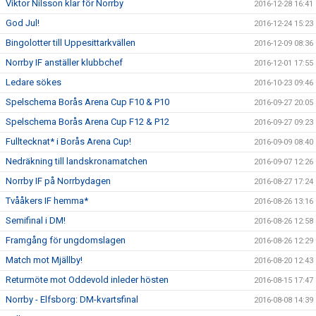
Viktor Nilsson klar för Norrby
2016-12-28 16:41
God Jul!
2016-12-24 15:23
Bingolotter till Uppesittarkvällen
2016-12-09 08:36
Norrby IF anställer klubbchef
2016-12-01 17:55
Ledare sökes
2016-10-23 09:46
Spelschema Borås Arena Cup F10 & P10
2016-09-27 20:05
Spelschema Borås Arena Cup F12 & P12
2016-09-27 09:23
Fulltecknat* i Borås Arena Cup!
2016-09-09 08:40
Nedräkning till landskronamatchen
2016-09-07 12:26
Norrby IF på Norrbydagen
2016-08-27 17:24
Tvååkers IF hemma*
2016-08-26 13:16
Semifinal i DM!
2016-08-26 12:58
Framgång för ungdomslagen
2016-08-26 12:29
Match mot Mjällby!
2016-08-20 12:43
Returmöte mot Oddevold inleder hösten
2016-08-15 17:47
Norrby - Elfsborg: DM-kvartsfinal
2016-08-08 14:39