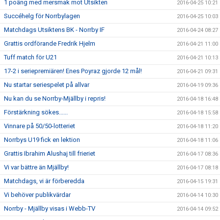
1 poäng med mersmak mot Utsikten
2016-04-25 10:21
Succéhelg för Norrbylagen
2016-04-25 10:03
Matchdags Utsiktens BK - Norrby IF
2016-04-24 08:27
Grattis ordförande Fredrik Hjelm
2016-04-21 11:00
Tuff match för U21
2016-04-21 10:13
17-2 i seriepremiären! Enes Poyraz gjorde 12 mål!
2016-04-21 09:31
Nu startar seriespelet på allvar
2016-04-19 09:36
Nu kan du se Norrby-Mjällby i repris!
2016-04-18 16:48
Förstärkning sökes......
2016-04-18 15:58
Vinnare på 50/50-lotteriet
2016-04-18 11:20
Norrbys U19 fick en lektion
2016-04-18 11:06
Grattis Ibrahim Alushaj till frieriet
2016-04-17 08:36
Vi var bättre än Mjällby!
2016-04-17 08:18
Matchdags, vi är förberedda
2016-04-15 19:31
Vi behöver publikvärdar
2016-04-14 10:30
Norrby - Mjällby visas i Webb-TV
2016-04-14 09:52