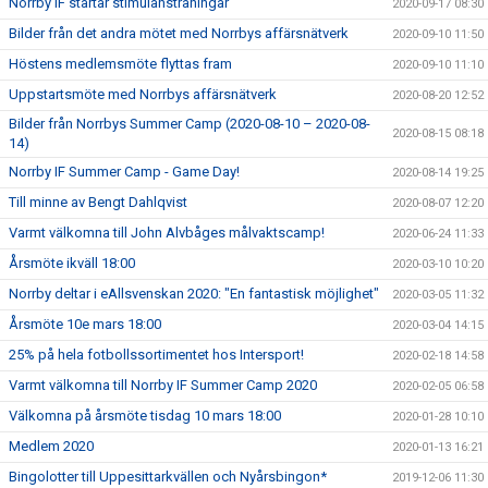
Norrby IF startar stimulansträningar
2020-09-17 08:30
Bilder från det andra mötet med Norrbys affärsnätverk
2020-09-10 11:50
Höstens medlemsmöte flyttas fram
2020-09-10 11:10
Uppstartsmöte med Norrbys affärsnätverk
2020-08-20 12:52
Bilder från Norrbys Summer Camp (2020-08-10 – 2020-08-
2020-08-15 08:18
14)
Norrby IF Summer Camp - Game Day!
2020-08-14 19:25
Till minne av Bengt Dahlqvist
2020-08-07 12:20
Varmt välkomna till John Alvbåges målvaktscamp!
2020-06-24 11:33
Årsmöte ikväll 18:00
2020-03-10 10:20
Norrby deltar i eAllsvenskan 2020: "En fantastisk möjlighet"
2020-03-05 11:32
Årsmöte 10e mars 18:00
2020-03-04 14:15
25% på hela fotbollssortimentet hos Intersport!
2020-02-18 14:58
Varmt välkomna till Norrby IF Summer Camp 2020
2020-02-05 06:58
Välkomna på årsmöte tisdag 10 mars 18:00
2020-01-28 10:10
Medlem 2020
2020-01-13 16:21
Bingolotter till Uppesittarkvällen och Nyårsbingon*
2019-12-06 11:30