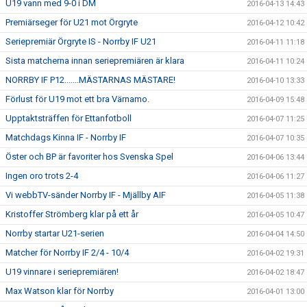
U19 vann med 9-0 i DM
2016-04-13 14:43
Premiärseger för U21 mot Örgryte
2016-04-12 10:42
Seriepremiär Örgryte IS - Norrby IF U21
2016-04-11 11:18
Sista matcherna innan seriepremiären är klara
2016-04-11 10:24
NORRBY IF P12.......MÄSTARNAS MÄSTARE!
2016-04-10 13:33
Förlust för U19 mot ett bra Värnamo.
2016-04-09 15:48
Upptaktsträffen för Ettanfotboll
2016-04-07 11:25
Matchdags Kinna IF - Norrby IF
2016-04-07 10:35
Öster och BP är favoriter hos Svenska Spel
2016-04-06 13:44
Ingen oro trots 2-4
2016-04-06 11:27
Vi webbTV-sänder Norrby IF - Mjällby AIF
2016-04-05 11:38
Kristoffer Strömberg klar på ett år
2016-04-05 10:47
Norrby startar U21-serien
2016-04-04 14:50
Matcher för Norrby IF 2/4 - 10/4
2016-04-02 19:31
U19 vinnare i seriepremiären!
2016-04-02 18:47
Max Watson klar för Norrby
2016-04-01 13:00