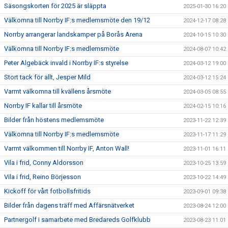
Säsongskorten för 2025 är släppta
2025-01-30 16:20
Välkomna till Norrby IF:s medlemsmöte den 19/12
2024-12-17 08:28
Norrby arrangerar landskamper på Borås Arena
2024-10-15 10:30
Välkomna till Norrby IF:s medlemsmöte
2024-08-07 10:42
Peter Algebäck invald i Norrby IF:s styrelse
2024-03-12 19:00
Stort tack för allt, Jesper Mild
2024-03-12 15:24
Varmt välkomna till kvällens årsmöte
2024-03-05 08:55
Norrby IF kallar till årsmöte
2024-02-15 10:16
Bilder från höstens medlemsmöte
2023-11-22 12:39
Välkomna till Norrby IF:s medlemsmöte
2023-11-17 11:29
Varmt välkommen till Norrby IF, Anton Wall!
2023-11-01 16:11
Vila i frid, Conny Aldorsson
2023-10-25 13:59
Vila i frid, Reino Börjesson
2023-10-22 14:49
Kickoff för vårt fotbollsfritids
2023-09-01 09:38
Bilder från dagens träff med Affärsnätverket
2023-08-24 12:00
Partnergolf i samarbete med Bredareds Golfklubb
2023-08-23 11:01