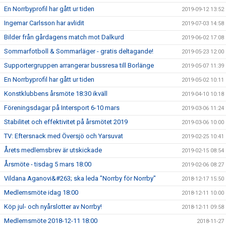
En Norrbyprofil har gått ur tiden
2019-09-12 13:52
Ingemar Carlsson har avlidit
2019-07-03 14:58
Bilder från gårdagens match mot Dalkurd
2019-06-02 17:08
Sommarfotboll & Sommarläger - gratis deltagande!
2019-05-23 12:00
Supportergruppen arrangerar bussresa till Borlänge
2019-05-07 11:39
En Norrbyprofil har gått ur tiden
2019-05-02 10:11
Konstklubbens årsmöte 18:30 ikväll
2019-04-10 10:18
Föreningsdagar på Intersport 6-10 mars
2019-03-06 11:24
Stabilitet och effektivitet på årsmötet 2019
2019-03-06 10:00
TV: Eftersnack med Översjö och Yarsuvat
2019-02-25 10:41
Årets medlemsbrev är utskickade
2019-02-15 08:54
Årsmöte - tisdag 5 mars 18:00
2019-02-06 08:27
Vildana Aganovi&#263; ska leda "Norrby för Norrby"
2018-12-17 15:50
Medlemsmöte idag 18:00
2018-12-11 10:00
Köp jul- och nyårslotter av Norrby!
2018-12-11 09:58
Medlemsmöte 2018-12-11 18:00
2018-11-27