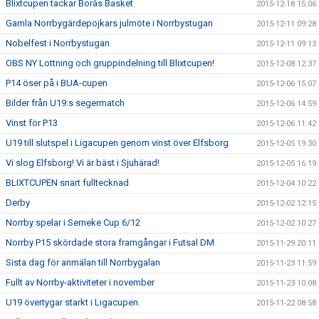
Blixtcupen tackar Borås Basket
2015-12-18 15:06
Gamla Norrbygärdepojkars julmöte i Norrbystugan
2015-12-11 09:28
Nobelfest i Norrbystugan
2015-12-11 09:13
OBS NY Lottning och gruppindelning till Blixtcupen!
2015-12-08 12:37
P14 öser på i BUA-cupen
2015-12-06 15:07
Bilder från U19:s segermatch
2015-12-06 14:59
Vinst för P13
2015-12-06 11:42
U19 till slutspel i Ligacupen genom vinst över Elfsborg
2015-12-05 19:30
Vi slog Elfsborg! Vi är bäst i Sjuhärad!
2015-12-05 16:19
BLIXTCUPEN snart fulltecknad
2015-12-04 10:22
Derby
2015-12-02 12:15
Norrby spelar i Serneke Cup 6/12
2015-12-02 10:27
Norrby P15 skördade stora framgångar i Futsal DM
2015-11-29 20:11
Sista dag för anmälan till Norrbygalan
2015-11-23 11:59
Fullt av Norrby-aktiviteter i november
2015-11-23 10:08
U19 övertygar starkt i Ligacupen.
2015-11-22 08:58