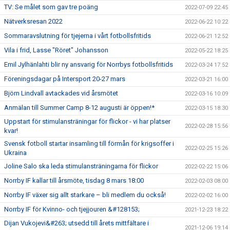
TV: Se målet som gav tre poäng
2022-07-09 22:45
Nätverksresan 2022
2022-06-22 10:22
Sommaravslutning för tjejerna i vårt fotbollsfritids
2022-06-21 12:52
Vila i frid, Lasse "Röret" Johansson
2022-05-22 18:25
Emil Jylhänlahti blir ny ansvarig för Norrbys fotbollsfritids
2022-03-24 17:52
Föreningsdagar på Intersport 20-27 mars
2022-03-21 16:00
Björn Lindvall avtackades vid årsmötet
2022-03-16 10:09
Anmälan till Summer Camp 8-12 augusti är öppen!*
2022-03-15 18:30
Uppstart för stimulansträningar för flickor - vi har platser
2022-02-28 15:56
kvar!
Svensk fotboll startar insamling till förmån för krigsoffer i
2022-02-25 15:26
Ukraina
Joline Salo ska leda stimulansträningarna för flickor
2022-02-22 15:06
Norrby IF kallar till årsmöte, tisdag 8 mars 18:00
2022-02-03 08:00
Norrby IF växer sig allt starkare – bli medlem du också!
2022-02-02 16:00
Norrby IF för Kvinno- och tjejjouren &#128153;
2021-12-23 18:22
Dijan Vukojevi&#263; utsedd till årets mittfältare i
2021-12-06 19:14