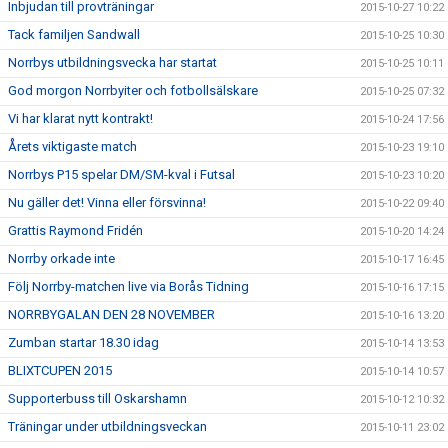
Inbjudan till provträningar
2015-10-27 10:22
Tack familjen Sandwall
2015-10-25 10:30
Norrbys utbildningsvecka har startat
2015-10-25 10:11
God morgon Norrbyiter och fotbollsälskare
2015-10-25 07:32
Vi har klarat nytt kontrakt!
2015-10-24 17:56
Årets viktigaste match
2015-10-23 19:10
Norrbys P15 spelar DM/SM-kval i Futsal
2015-10-23 10:20
Nu gäller det! Vinna eller försvinna!
2015-10-22 09:40
Grattis Raymond Fridén
2015-10-20 14:24
Norrby orkade inte
2015-10-17 16:45
Följ Norrby-matchen live via Borås Tidning
2015-10-16 17:15
NORRBYGALAN DEN 28 NOVEMBER
2015-10-16 13:20
Zumban startar 18.30 idag
2015-10-14 13:53
BLIXTCUPEN 2015
2015-10-14 10:57
Supporterbuss till Oskarshamn
2015-10-12 10:32
Träningar under utbildningsveckan
2015-10-11 23:02