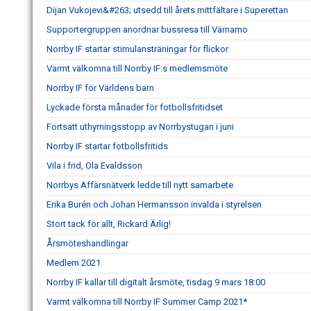
Dijan Vukojevi&#263; utsedd till årets mittfältare i Superettan
Supportergruppen anordnar bussresa till Värnamo
Norrby IF startar stimulansträningar för flickor
Varmt välkomna till Norrby IF:s medlemsmöte
Norrby IF för Världens barn
Lyckade första månader för fotbollsfritidset
Fortsatt uthyrningsstopp av Norrbystugan i juni
Norrby IF startar fotbollsfritids
Vila i frid, Ola Evaldsson
Norrbys Affärsnätverk ledde till nytt samarbete
Erika Burén och Johan Hermansson invalda i styrelsen
Stort tack för allt, Rickard Ärlig!
Årsmöteshandlingar
Medlem 2021
Norrby IF kallar till digitalt årsmöte, tisdag 9 mars 18:00
Varmt välkomna till Norrby IF Summer Camp 2021*