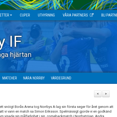
JETTER
CUPER
UTHYRNING
VÅRA PARTNERS
BLI PARTN
y IF
ga hjärtan
MATCHER
NÄRA NORRBY
VÄRDEGRUND
<
>
tt snöigt Borås Arena tog Norrbys A-lag sin första seger för året genom att
t att vi vann en match sa Simon Eriksson. Spelmässigt gjorde vi en godkänd
om visade sin målfarlighet i sin comebackmatch i Norrbytröjan. Andra