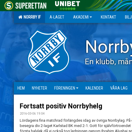
NORRBY IF
A-LAGET
AKADEMI
KONTAKT
BIL
Norrb
En klubb, mån
HEM
NYHETER
FÖRENINGEN
KALENDER
VÅRA LAG
Fortsatt positiv Norrbyhelg
2016-03-06 19:04
Lördagens fina matchrad förlängdes idag av övriga Norrbylag. På e
besegra div 2-laget Karlstad BK med 2-1. Gott för självförtroende
första halvlek då vi också tog ledningen genom Ibrahim Alushaj s