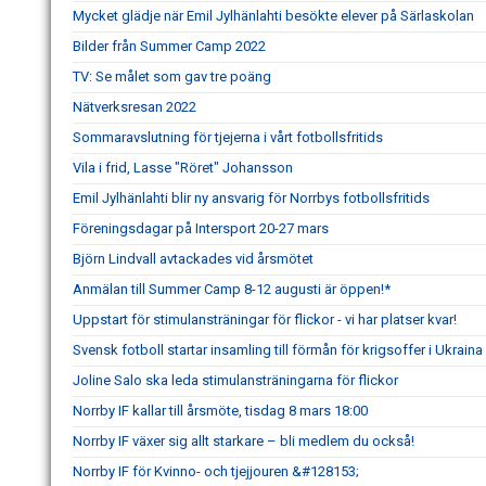
Mycket glädje när Emil Jylhänlahti besökte elever på Särlaskolan
Bilder från Summer Camp 2022
TV: Se målet som gav tre poäng
Nätverksresan 2022
Sommaravslutning för tjejerna i vårt fotbollsfritids
Vila i frid, Lasse "Röret" Johansson
Emil Jylhänlahti blir ny ansvarig för Norrbys fotbollsfritids
Föreningsdagar på Intersport 20-27 mars
Björn Lindvall avtackades vid årsmötet
Anmälan till Summer Camp 8-12 augusti är öppen!*
Uppstart för stimulansträningar för flickor - vi har platser kvar!
Svensk fotboll startar insamling till förmån för krigsoffer i Ukraina
Joline Salo ska leda stimulansträningarna för flickor
Norrby IF kallar till årsmöte, tisdag 8 mars 18:00
Norrby IF växer sig allt starkare – bli medlem du också!
Norrby IF för Kvinno- och tjejjouren &#128153;