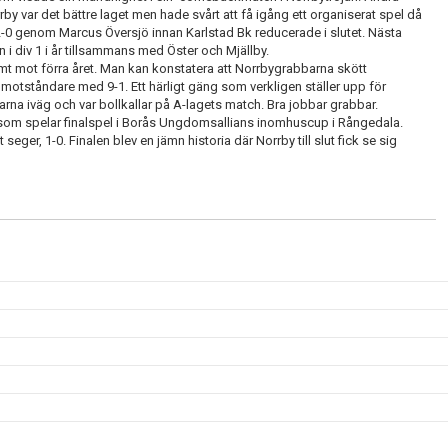
by var det bättre laget men hade svårt att få igång ett organiserat spel då
l 2-0 genom Marcus Översjö innan Karlstad Bk reducerade i slutet. Nästa
n i div 1 i år tillsammans med Öster och Mjällby.
mt mot förra året. Man kan konstatera att Norrbygrabbarna skött
 motståndare med 9-1. Ett härligt gäng som verkligen ställer upp för
barna iväg och var bollkallar på A-lagets match. Bra jobbar grabbar.
r som spelar finalspel i Borås Ungdomsallians inomhuscup i Rångedala.
 seger, 1-0. Finalen blev en jämn historia där Norrby till slut fick se sig