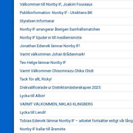
Välkommen till Norrby IF, Joakim Foureaux
Publikinformation: Norrby IF - Utsiktens BK
Styrelsen Informerar
Norrby IF arrangerar återigen Samhällsmatchen
Norrby IF bjuder in till medlemsmöte
Jonathan Edenvik lämnar Norrby IF!
Varmt välkommen Johan Brådenmark!
Teo Helge lämnar Norrby IF
Varmt Välkommen Chisomnazu Chika Chidi
Tack för allt, Ricky!
Diskvalificerade ur Distriktsmästerskapen 2025
Lycka till Albin!
VARMT VÄLKOMMEN, NIKLAS KLINGBERG
Lycka till Lendi!
Tobias Edenvik lämnar Norrby IF – arbetet fortsätter enligt vår lång
Norrby IF kallar till årsmöte