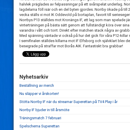
halvlek präglades av felpassningar på ett svårspelat underlag. Norr
lagdelarna föll isär och en del byten gjordes. Norrby ökade på til
vecka ställs vi mot IK Oddevold på bortaplan, favorit till serieseger
Norrbys P13 ställdes mot Kronängs IF, ett lag som man spelade jä
vinterträningen på bästa sätt genom att fullständigt köra över sina
varandra i vått och torrt. Direkt efter matchen stack några av grab
Med spänning väntade vi också på hur det gick för våra P12-killa
I semifinalen ställdes killarna mot IF Elfsborg och självklart blev det
besegrade på straffar mot Borås AIK. Fantastiskt bra grabbar!
Nyhetsarkiv
Beställning av merch
Nu släpper vi årskorten!
Stötta Norrby IF när du streamar Superettan på TV4 Play i år
Norrby IF bjuder in till årsmöte
Träningsmatch 7 februari
Spelschema Superettan