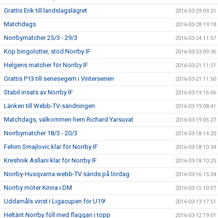
Grattis Erik till landslagslägret
2016-03-29 09:21
Matchdags
2016-03-28 19:18
Norrbymatcher 25/3 - 29/3
2016-03-24 11:57
Köp bingolotter, stöd Norrby IF
2016-03-23 09:36
Helgens matcher för Norrby IF
2016-03-21 11:51
Grattis P13 till seriesegern i Vinterserien
2016-03-21 11:50
Stabil insats av Norrby IF
2016-03-19 16:06
Länken till Webb-TV-sändningen
2016-03-19 08:41
Matchdags, välkommen hem Richard Yarsuvat
2016-03-19 05:27
Norrbymatcher 18/3 - 20/3
2016-03-18 14:20
Fehim Smajlovic klar för Norrby IF
2016-03-18 10:34
Kreshnik Asllani klar för Norrby IF
2016-03-18 10:25
Norrby-Husqvarna webb-TV sänds på lördag
2016-03-16 15:34
Norrby möter Kinna i DM
2016-03-15 10:07
Uddamåls vinst i Ligacupen för U19!
2016-03-13 17:51
Heltänt Norrby föll med flaggan i topp
2016-03-12 19:01