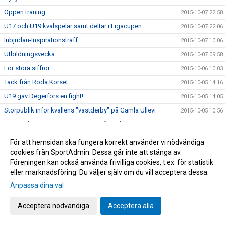
Öppen träning
2015-10-07 22:58
U17 och U19 kvalspelar samt deltar i Ligacupen
2015-10-07 22:06
Inbjudan-Inspirationsträff
2015-10-07 10:06
Utbildningsvecka
2015-10-07 09:58
För stora siffror
2015-10-06 10:03
Tack från Röda Korset
2015-10-05 14:16
U19 gav Degerfors en fight!
2015-10-05 14:05
Storpublik inför kvällens "västderby" på Gamla Ullevi
2015-10-05 10:56
Bilder från lördagens cupäventyr på Borås Arena
2015-10-04 07:09
Idag spelar vi om pokalerna
2015-10-04 06:53
För att hemsidan ska fungera korrekt använder vi nödvändiga
cookies från SportAdmin. Dessa går inte att stänga av.
Information inför Borås Arena Ungdomscup
2015-09-30 14:13
Föreningen kan också använda frivilliga cookies, t.ex. för statistik
Spelschema till Borås Arena Cup
2015-09-30 13:03
eller marknadsföring. Du väljer själv om du vill acceptera dessa.
Karta över Borås Arena inför cupen
2015-09-30 12:38
Anpassa dina val
Bilder från Norrby - Eskilsminne
2015-09-30 12:09
Acceptera nödvändiga
Acceptera alla
Lottningen till Borås Arena Cup
2015-09-29 15:50
Yarsuvat var skillnaden
2015-09-26 19:36