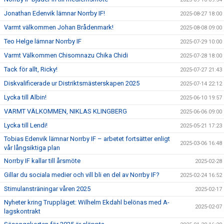
Jonathan Edenvik lämnar Norrby IF!
2025-08-27 18:00
Varmt välkommen Johan Brådenmark!
2025-08-08 09:00
Teo Helge lämnar Norrby IF
2025-07-29 10:00
Varmt Välkommen Chisomnazu Chika Chidi
2025-07-28 18:00
Tack för allt, Ricky!
2025-07-27 21:43
Diskvalificerade ur Distriktsmästerskapen 2025
2025-07-14 22:12
Lycka till Albin!
2025-06-10 19:57
VARMT VÄLKOMMEN, NIKLAS KLINGBERG
2025-06-06 09:00
Lycka till Lendi!
2025-05-21 17:23
Tobias Edenvik lämnar Norrby IF – arbetet fortsätter enligt
2025-03-06 16:48
vår långsiktiga plan
Norrby IF kallar till årsmöte
2025-02-28
Gillar du sociala medier och vill bli en del av Norrby IF?
2025-02-24 16:52
Stimulansträningar våren 2025
2025-02-17
Nyheter kring Truppläget: Wilhelm Ekdahl belönas med A-
2025-02-07
lagskontrakt