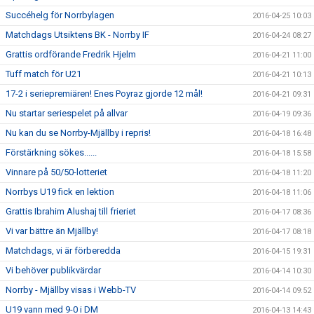
Succéhelg för Norrbylagen
2016-04-25 10:03
Matchdags Utsiktens BK - Norrby IF
2016-04-24 08:27
Grattis ordförande Fredrik Hjelm
2016-04-21 11:00
Tuff match för U21
2016-04-21 10:13
17-2 i seriepremiären! Enes Poyraz gjorde 12 mål!
2016-04-21 09:31
Nu startar seriespelet på allvar
2016-04-19 09:36
Nu kan du se Norrby-Mjällby i repris!
2016-04-18 16:48
Förstärkning sökes......
2016-04-18 15:58
Vinnare på 50/50-lotteriet
2016-04-18 11:20
Norrbys U19 fick en lektion
2016-04-18 11:06
Grattis Ibrahim Alushaj till frieriet
2016-04-17 08:36
Vi var bättre än Mjällby!
2016-04-17 08:18
Matchdags, vi är förberedda
2016-04-15 19:31
Vi behöver publikvärdar
2016-04-14 10:30
Norrby - Mjällby visas i Webb-TV
2016-04-14 09:52
U19 vann med 9-0 i DM
2016-04-13 14:43