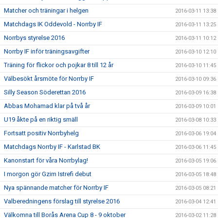
Matcher och träningar i helgen
2016-03-11 13:38
Matchdags IK Oddevold - Norrby IF
2016-03-11 13:25
Norrbys styrelse 2016
2016-03-11 10:12
Norrby IF inför träningsavgifter
2016-03-10 12:10
Träning för flickor och pojkar 8 till 12 år
2016-03-10 11:45
Välbesökt årsmöte för Norrby IF
2016-03-10 09:36
Silly Season Söderettan 2016
2016-03-09 16:38
Abbas Mohamad klar på två år
2016-03-09 10:01
U19 åkte på en riktig smäll
2016-03-08 10:33
Fortsatt positiv Norrbyhelg
2016-03-06 19:04
Matchdags Norrby IF - Karlstad BK
2016-03-06 11:45
Kanonstart för våra Norrbylag!
2016-03-05 19:06
I morgon gör Gzim Istrefi debut
2016-03-05 18:48
Nya spännande matcher för Norrby IF
2016-03-05 08:21
Valberedningens förslag till styrelse 2016
2016-03-04 12:41
Välkomna till Borås Arena Cup 8 - 9 oktober
2016-03-02 11:28