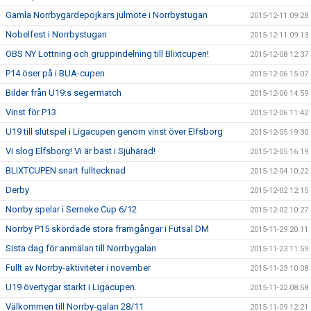
Gamla Norrbygärdepojkars julmöte i Norrbystugan
2015-12-11 09:28
Nobelfest i Norrbystugan
2015-12-11 09:13
OBS NY Lottning och gruppindelning till Blixtcupen!
2015-12-08 12:37
P14 öser på i BUA-cupen
2015-12-06 15:07
Bilder från U19:s segermatch
2015-12-06 14:59
Vinst för P13
2015-12-06 11:42
U19 till slutspel i Ligacupen genom vinst över Elfsborg
2015-12-05 19:30
Vi slog Elfsborg! Vi är bäst i Sjuhärad!
2015-12-05 16:19
BLIXTCUPEN snart fulltecknad
2015-12-04 10:22
Derby
2015-12-02 12:15
Norrby spelar i Serneke Cup 6/12
2015-12-02 10:27
Norrby P15 skördade stora framgångar i Futsal DM
2015-11-29 20:11
Sista dag för anmälan till Norrbygalan
2015-11-23 11:59
Fullt av Norrby-aktiviteter i november
2015-11-23 10:08
U19 övertygar starkt i Ligacupen.
2015-11-22 08:58
Välkommen till Norrby-galan 28/11
2015-11-09 12:21