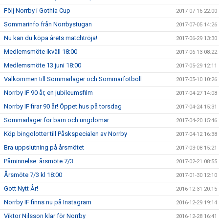
Följ Norrby i Gothia Cup
2017-07-16 22:00
Sommarinfo från Norrbystugan
2017-07-05 14:26
Nu kan du köpa årets matchtröja!
2017-06-29 13:30
Medlemsmöte ikväll 18:00
2017-06-13 08:22
Medlemsmöte 13 juni 18:00
2017-05-29 12:11
Välkommen till Sommarläger och Sommarfotboll
2017-05-10 10:26
Norrby IF 90 år, en jubileumsfilm
2017-04-27 14:08
Norrby IF firar 90 år! Öppet hus på torsdag
2017-04-24 15:31
Sommarläger för barn och ungdomar
2017-04-20 15:46
Köp bingolotter till Påskspecialen av Norrby
2017-04-12 16:38
Bra uppslutning på årsmötet
2017-03-08 15:21
Påminnelse: årsmöte 7/3
2017-02-21 08:55
Årsmöte 7/3 kl 18:00
2017-01-30 12:10
Gott Nytt År!
2016-12-31 20:15
Norrby IF finns nu på Instagram
2016-12-29 19:14
Viktor Nilsson klar för Norrby
2016-12-28 16:41