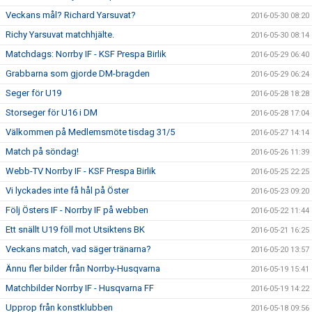
Veckans mål? Richard Yarsuvat?
2016-05-30 08:20
Richy Yarsuvat matchhjälte.
2016-05-30 08:14
Matchdags: Norrby IF - KSF Prespa Birlik
2016-05-29 06:40
Grabbarna som gjorde DM-bragden
2016-05-29 06:24
Seger för U19
2016-05-28 18:28
Storseger för U16 i DM
2016-05-28 17:04
Välkommen på Medlemsmöte tisdag 31/5
2016-05-27 14:14
Match på söndag!
2016-05-26 11:39
Webb-TV Norrby IF - KSF Prespa Birlik
2016-05-25 22:25
Vi lyckades inte få hål på Öster
2016-05-23 09:20
Följ Östers IF - Norrby IF på webben
2016-05-22 11:44
Ett snällt U19 föll mot Utsiktens BK
2016-05-21 16:25
Veckans match, vad säger tränarna?
2016-05-20 13:57
Ännu fler bilder från Norrby-Husqvarna
2016-05-19 15:41
Matchbilder Norrby IF - Husqvarna FF
2016-05-19 14:22
Upprop från konstklubben
2016-05-18 09:56