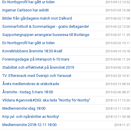
En Norrbyprofil har gått ur tiden
2019-09-12 13:52
Ingemar Carlsson har avlidit
2019-07-03 14:58
Bilder från gårdagens match mot Dalkurd
2019-06-02 17:08
Sommarfotboll & Sommarläger - gratis deltagande!
2019-05-23 12:00
Supportergruppen arrangerar bussresa till Borlänge
2019-05-07 11:39
En Norrbyprofil har gått ur tiden
2019-05-02 10:11
Konstklubbens årsmöte 18:30 ikväll
2019-04-10 10:18
Föreningsdagar på Intersport 6-10 mars
2019-03-06 11:24
Stabilitet och effektivitet på årsmötet 2019
2019-03-06 10:00
TV: Eftersnack med Översjö och Yarsuvat
2019-02-25 10:41
Årets medlemsbrev är utskickade
2019-02-15 08:54
Årsmöte - tisdag 5 mars 18:00
2019-02-06 08:27
Vildana Aganovi&#263; ska leda "Norrby för Norrby"
2018-12-17 15:50
Medlemsmöte idag 18:00
2018-12-11 10:00
Köp jul- och nyårslotter av Norrby!
2018-12-11 09:58
Medlemsmöte 2018-12-11 18:00
2018-11-27