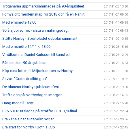
Trotjänarna uppmärksammades på 90-årsjubileet
2017-11-28 13:20
Förnya ditt medlemskap för 2018 och få en T-shirt
2017-11-24 09:00
Medlemsmöte 18:00
2017-11-14 09:15
90-årsjubileumet - sista anmälningsdag!
2017-11-10 08:43
Stötta Norrby - Sportbladet dubblar summan!
2017-11-09 10:15
Medlemsmöte 14/11 kl 18:00
2017-10-26 15:16
Vi välkomnar Daniel Karlsson till kansliet!
2017-10-25 12:09
Påminnelse: 90-årsjubileum
2017-10-24 16:23
Köp dina lotter till Miljonkampen av Norrby
2017-10-19 11:20
Savvo: "Gratis är alltid gott"
2017-09-13 18:52
De planerar Norrbys jubileumsfest
2017-08-29 19:50
Träffa oss på Norrbydagen imorgon
2017-08-25 14:55
Häng med till Täby!
2017-08-22 15:20
B15 & B16 utslagna på straffar, B18 i 1/8-final
2017-07-20 22:34
Bra känsla när slutspelet börjar
2017-07-19 20:36
Bra start för Norrby i Gothia Cup
2017-07-17 22:45