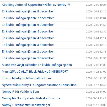
Köp Bingolotter till Uppesittarkvällen av Norrby IF!
2020-12-09 10:24
En klubb - många hjärtan: 8 december
2020-12-08 12:10
En klubb - många hjärtan: 7 december
2020-12-07 12:01
En klubb - många hjärtan: 6 december
2020-12-06 14:52
En klubb - många hjärtan: 5 december
2020-12-05 12:30
En klubb - många hjärtan: 4 december
2020-12-04 12:11
En klubb - många hjärtan: 3 december
2020-12-03 12:10
En klubb - många hjärtan: 2 december
2020-12-02 12:11
En klubb - många hjärtan: 1 december
2020-12-01 11:56
Missa inte vår julkalender: En klubb - många hjärtan
2020-12-01 11:30
Minst 25% på ALLT! Black Friday på INTERSPORT
2020-11-23 17:00
En stor Norrbyprofil har gått ur tiden
2020-11-21 11:30
Nyheter från Norrby IF:s ungdomssektions konstklubb
2020-11-17 13:46
Norrby IF för Världens Barn
2020-09-28 14:00
Norrby för Norrby startar läxhjälp för vuxna
2020-09-24 12:48
Norrby IF startar stimulansträningar
2020-09-17 08:30