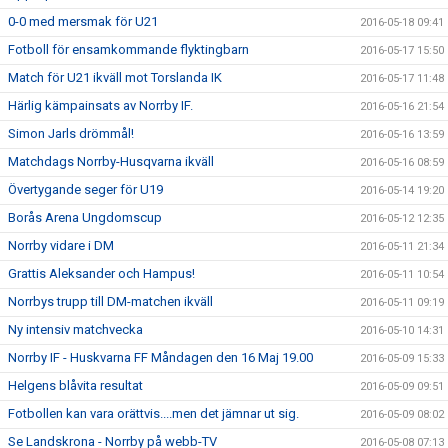
0-0 med mersmak för U21
2016-05-18 09:41
Fotboll för ensamkommande flyktingbarn
2016-05-17 15:50
Match för U21 ikväll mot Torslanda IK
2016-05-17 11:48
Härlig kämpainsats av Norrby IF.
2016-05-16 21:54
Simon Jarls drömmål!
2016-05-16 13:59
Matchdags Norrby-Husqvarna ikväll
2016-05-16 08:59
Övertygande seger för U19
2016-05-14 19:20
Borås Arena Ungdomscup
2016-05-12 12:35
Norrby vidare i DM
2016-05-11 21:34
Grattis Aleksander och Hampus!
2016-05-11 10:54
Norrbys trupp till DM-matchen ikväll
2016-05-11 09:19
Ny intensiv matchvecka
2016-05-10 14:31
Norrby IF - Huskvarna FF Måndagen den 16 Maj 19.00
2016-05-09 15:33
Helgens blåvita resultat
2016-05-09 09:51
Fotbollen kan vara orättvis....men det jämnar ut sig.
2016-05-09 08:02
Se Landskrona - Norrby på webb-TV
2016-05-08 07:13