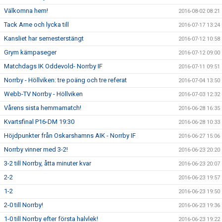
Välkomna hem!
2016-08-02 08:21
Tack Arne och lycka till
2016-07-17 13:24
Kansliet har semesterstängt
2016-07-12 10:58
Grym kämpaseger
2016-07-12 09:00
Matchdags IK Oddevold- Norrby IF
2016-07-11 09:51
Norrby - Höllviken: tre poäng och tre referat
2016-07-04 13:50
Webb-TV Norrby - Höllviken
2016-07-03 12:32
Vårens sista hemmamatch!
2016-06-28 16:35
Kvartsfinal P16-DM 19:30
2016-06-28 10:33
Höjdpunkter från Oskarshamns AIK - Norrby IF
2016-06-27 15:06
Norrby vinner med 3-2!
2016-06-23 20:20
3-2 till Norrby, åtta minuter kvar
2016-06-23 20:07
2-2
2016-06-23 19:57
1-2
2016-06-23 19:50
2-0 till Norrby!
2016-06-23 19:36
1-0 till Norrby efter första halvlek!
2016-06-23 19:22