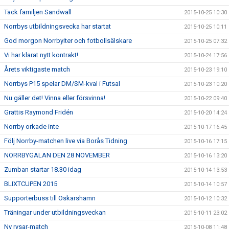
Tack familjen Sandwall
2015-10-25 10:30
Norrbys utbildningsvecka har startat
2015-10-25 10:11
God morgon Norrbyiter och fotbollsälskare
2015-10-25 07:32
Vi har klarat nytt kontrakt!
2015-10-24 17:56
Årets viktigaste match
2015-10-23 19:10
Norrbys P15 spelar DM/SM-kval i Futsal
2015-10-23 10:20
Nu gäller det! Vinna eller försvinna!
2015-10-22 09:40
Grattis Raymond Fridén
2015-10-20 14:24
Norrby orkade inte
2015-10-17 16:45
Följ Norrby-matchen live via Borås Tidning
2015-10-16 17:15
NORRBYGALAN DEN 28 NOVEMBER
2015-10-16 13:20
Zumban startar 18.30 idag
2015-10-14 13:53
BLIXTCUPEN 2015
2015-10-14 10:57
Supporterbuss till Oskarshamn
2015-10-12 10:32
Träningar under utbildningsveckan
2015-10-11 23:02
Ny rysar-match
2015-10-08 11:48