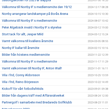
Säsongskorten för 2025 är släppta
2025-01-30 16:20
Välkomna till Norrby IF:s medlemsmöte den 19/12
2024-12-17 08:28
Norrby arrangerar landskamper på Borås Arena
2024-10-15 10:30
Välkomna till Norrby IF:s medlemsmöte
2024-08-07 10:42
Peter Algebäck invald i Norrby IF:s styrelse
2024-03-12 19:00
Stort tack för allt, Jesper Mild
2024-03-12 15:24
Varmt välkomna till kvällens årsmöte
2024-03-05 08:55
Norrby IF kallar till årsmöte
2024-02-15 10:16
Bilder från höstens medlemsmöte
2023-11-22 12:39
Välkomna till Norrby IF:s medlemsmöte
2023-11-17 11:29
Varmt välkommen till Norrby IF, Anton Wall!
2023-11-01 16:11
Vila i frid, Conny Aldorsson
2023-10-25 13:59
Vila i frid, Reino Börjesson
2023-10-22 14:49
Kickoff för vårt fotbollsfritids
2023-09-01 09:38
Bilder från dagens träff med Affärsnätverket
2023-08-24 12:00
Partnergolf i samarbete med Bredareds Golfklubb
2023-08-23 11:01