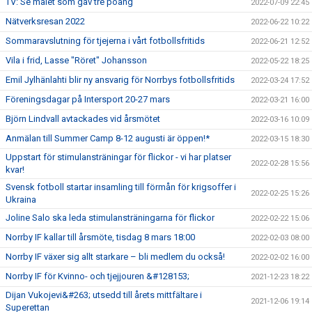
TV: Se målet som gav tre poäng
2022-07-09 22:45
Nätverksresan 2022
2022-06-22 10:22
Sommaravslutning för tjejerna i vårt fotbollsfritids
2022-06-21 12:52
Vila i frid, Lasse "Röret" Johansson
2022-05-22 18:25
Emil Jylhänlahti blir ny ansvarig för Norrbys fotbollsfritids
2022-03-24 17:52
Föreningsdagar på Intersport 20-27 mars
2022-03-21 16:00
Björn Lindvall avtackades vid årsmötet
2022-03-16 10:09
Anmälan till Summer Camp 8-12 augusti är öppen!*
2022-03-15 18:30
Uppstart för stimulansträningar för flickor - vi har platser
2022-02-28 15:56
kvar!
Svensk fotboll startar insamling till förmån för krigsoffer i
2022-02-25 15:26
Ukraina
Joline Salo ska leda stimulansträningarna för flickor
2022-02-22 15:06
Norrby IF kallar till årsmöte, tisdag 8 mars 18:00
2022-02-03 08:00
Norrby IF växer sig allt starkare – bli medlem du också!
2022-02-02 16:00
Norrby IF för Kvinno- och tjejjouren &#128153;
2021-12-23 18:22
Dijan Vukojevi&#263; utsedd till årets mittfältare i
2021-12-06 19:14
Superettan