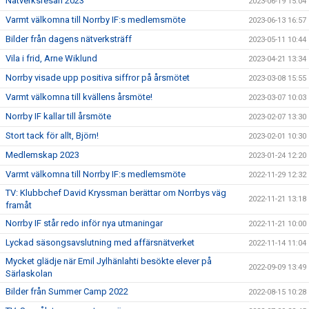
Nätverksresan 2023
2023-06-19 15:04
Varmt välkomna till Norrby IF:s medlemsmöte
2023-06-13 16:57
Bilder från dagens nätverksträff
2023-05-11 10:44
Vila i frid, Arne Wiklund
2023-04-21 13:34
Norrby visade upp positiva siffror på årsmötet
2023-03-08 15:55
Varmt välkomna till kvällens årsmöte!
2023-03-07 10:03
Norrby IF kallar till årsmöte
2023-02-07 13:30
Stort tack för allt, Björn!
2023-02-01 10:30
Medlemskap 2023
2023-01-24 12:20
Varmt välkomna till Norrby IF:s medlemsmöte
2022-11-29 12:32
TV: Klubbchef David Kryssman berättar om Norrbys väg
2022-11-21 13:18
framåt
Norrby IF står redo inför nya utmaningar
2022-11-21 10:00
Lyckad säsongsavslutning med affärsnätverket
2022-11-14 11:04
Mycket glädje när Emil Jylhänlahti besökte elever på
2022-09-09 13:49
Särlaskolan
Bilder från Summer Camp 2022
2022-08-15 10:28