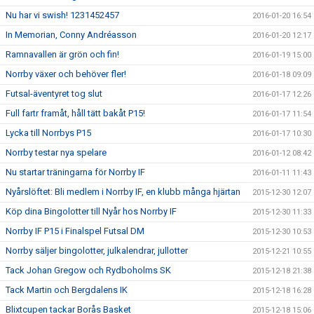
Nu har vi swish! 1231452457
2016-01-20 16:54
In Memorian, Conny Andréasson
2016-01-20 12:17
Ramnavallen är grön och fin!
2016-01-19 15:00
Norrby växer och behöver fler!
2016-01-18 09:09
Futsal-äventyret tog slut
2016-01-17 12:26
Full fartr framåt, håll tätt bakåt P15!
2016-01-17 11:54
Lycka till Norrbys P15
2016-01-17 10:30
Norrby testar nya spelare
2016-01-12 08:42
Nu startar träningarna för Norrby IF
2016-01-11 11:43
Nyårslöftet: Bli medlem i Norrby IF, en klubb många hjärtan
2015-12-30 12:07
Köp dina Bingolotter till Nyår hos Norrby IF
2015-12-30 11:33
Norrby IF P15 i Finalspel Futsal DM
2015-12-30 10:53
Norrby säljer bingolotter, julkalendrar, jullotter
2015-12-21 10:55
Tack Johan Gregow och Rydboholms SK
2015-12-18 21:38
Tack Martin och Bergdalens IK
2015-12-18 16:28
Blixtcupen tackar Borås Basket
2015-12-18 15:06