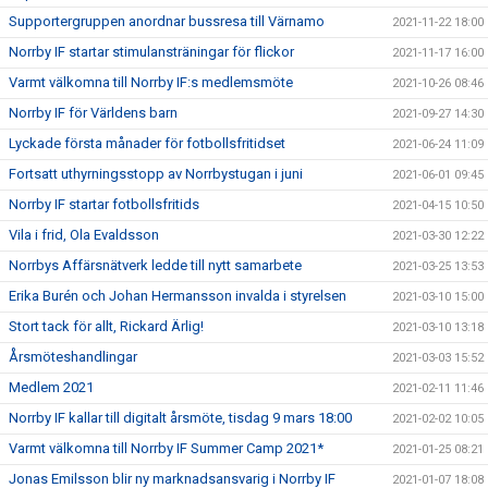
Supportergruppen anordnar bussresa till Värnamo
2021-11-22 18:00
Norrby IF startar stimulansträningar för flickor
2021-11-17 16:00
Varmt välkomna till Norrby IF:s medlemsmöte
2021-10-26 08:46
Norrby IF för Världens barn
2021-09-27 14:30
Lyckade första månader för fotbollsfritidset
2021-06-24 11:09
Fortsatt uthyrningsstopp av Norrbystugan i juni
2021-06-01 09:45
Norrby IF startar fotbollsfritids
2021-04-15 10:50
Vila i frid, Ola Evaldsson
2021-03-30 12:22
Norrbys Affärsnätverk ledde till nytt samarbete
2021-03-25 13:53
Erika Burén och Johan Hermansson invalda i styrelsen
2021-03-10 15:00
Stort tack för allt, Rickard Ärlig!
2021-03-10 13:18
Årsmöteshandlingar
2021-03-03 15:52
Medlem 2021
2021-02-11 11:46
Norrby IF kallar till digitalt årsmöte, tisdag 9 mars 18:00
2021-02-02 10:05
Varmt välkomna till Norrby IF Summer Camp 2021*
2021-01-25 08:21
Jonas Emilsson blir ny marknadsansvarig i Norrby IF
2021-01-07 18:08