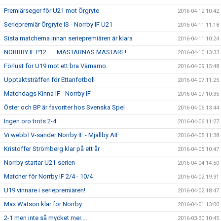
Premiärseger för U21 mot Örgryte
2016-04-12 10:42
Seriepremiär Örgryte IS - Norrby IF U21
2016-04-11 11:18
Sista matcherna innan seriepremiären är klara
2016-04-11 10:24
NORRBY IF P12.......MÄSTARNAS MÄSTARE!
2016-04-10 13:33
Förlust för U19 mot ett bra Värnamo.
2016-04-09 15:48
Upptaktsträffen för Ettanfotboll
2016-04-07 11:25
Matchdags Kinna IF - Norrby IF
2016-04-07 10:35
Öster och BP är favoriter hos Svenska Spel
2016-04-06 13:44
Ingen oro trots 2-4
2016-04-06 11:27
Vi webbTV-sänder Norrby IF - Mjällby AIF
2016-04-05 11:38
Kristoffer Strömberg klar på ett år
2016-04-05 10:47
Norrby startar U21-serien
2016-04-04 14:50
Matcher för Norrby IF 2/4 - 10/4
2016-04-02 19:31
U19 vinnare i seriepremiären!
2016-04-02 18:47
Max Watson klar för Norrby
2016-04-01 13:00
2-1 men inte så mycket mer....
2016-03-30 10:45