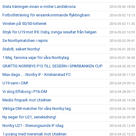
Sista träningen innan vi möter Landskrona
2016-05-06 18:00
Fotbollsträning för ensamkommande flyktingbarn
2016-05-02 15:13
Vinsten på 50/50-lotteriet
2016-05-02 11:35
Stryk för U19 mot IFK Osby, övriga resultat från helgen
2016-05-02 10:59
Se Norrbymatchen i repris
2016-05-02 09:41
Stabilt, säkert Norrby!
2016-05-01 20:53
1 Maj, fanorna vajar för våra Norrbylag
2016-05-01 06:00
GRATTIS NORRBYS P13 TILL SEGERN I SPARBANKEN CUP
2016-04-30 20:14
Max-dags......Norrby IF - Kristianstad FC
2016-04-30 17:53
U19 vann i DM!
2016-04-29 09:16
Vi slog Elfsborg i P16-DM
2016-04-28 09:17
Medis frispark mot Utsikten
2016-04-26 14:58
Viktiga DM-matcher för våra Norrby-lag
2016-04-26 10:08
Ny seger för U21, serieledning!
2016-04-26 09:39
Norrby U21 - Stenungsunds IF idag
2016-04-25 12:49
1 poäng med mersmak mot Utsikten
2016-04-25 10:21