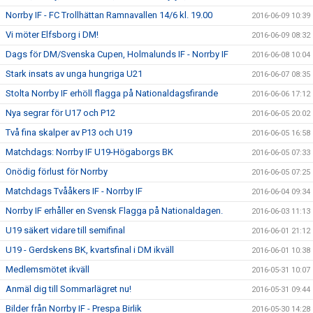
Norrby IF - FC Trollhättan Ramnavallen 14/6 kl. 19.00
2016-06-09 10:39
Vi möter Elfsborg i DM!
2016-06-09 08:32
Dags för DM/Svenska Cupen, Holmalunds IF - Norrby IF
2016-06-08 10:04
Stark insats av unga hungriga U21
2016-06-07 08:35
Stolta Norrby IF erhöll flagga på Nationaldagsfirande
2016-06-06 17:12
Nya segrar för U17 och P12
2016-06-05 20:02
Två fina skalper av P13 och U19
2016-06-05 16:58
Matchdags: Norrby IF U19-Högaborgs BK
2016-06-05 07:33
Onödig förlust för Norrby
2016-06-05 07:25
Matchdags Tvååkers IF - Norrby IF
2016-06-04 09:34
Norrby IF erhåller en Svensk Flagga på Nationaldagen.
2016-06-03 11:13
U19 säkert vidare till semifinal
2016-06-01 21:12
U19 - Gerdskens BK, kvartsfinal i DM ikväll
2016-06-01 10:38
Medlemsmötet ikväll
2016-05-31 10:07
Anmäl dig till Sommarlägret nu!
2016-05-31 09:44
Bilder från Norrby IF - Prespa Birlik
2016-05-30 14:28