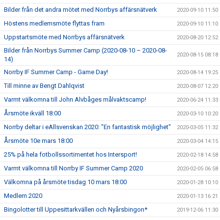
Bilder från det andra mötet med Norrbys affärsnätverk
2020-09-10 11:50
Höstens medlemsmöte flyttas fram
2020-09-10 11:10
Uppstartsmöte med Norrbys affärsnätverk
2020-08-20 12:52
Bilder från Norrbys Summer Camp (2020-08-10 – 2020-08-
2020-08-15 08:18
14)
Norrby IF Summer Camp - Game Day!
2020-08-14 19:25
Till minne av Bengt Dahlqvist
2020-08-07 12:20
Varmt välkomna till John Alvbåges målvaktscamp!
2020-06-24 11:33
Årsmöte ikväll 18:00
2020-03-10 10:20
Norrby deltar i eAllsvenskan 2020: "En fantastisk möjlighet"
2020-03-05 11:32
Årsmöte 10e mars 18:00
2020-03-04 14:15
25% på hela fotbollssortimentet hos Intersport!
2020-02-18 14:58
Varmt välkomna till Norrby IF Summer Camp 2020
2020-02-05 06:58
Välkomna på årsmöte tisdag 10 mars 18:00
2020-01-28 10:10
Medlem 2020
2020-01-13 16:21
Bingolotter till Uppesittarkvällen och Nyårsbingon*
2019-12-06 11:30