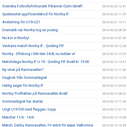
Svenska Fotbollsförbundet frikänner Gzim Istrefi!
2016-06-22 12:41
Spelaravtal-uppförandekod för Norrby IF
2016-06-22 11:59
Avslutning för U19-U21
2016-06-21 13:11
Dramatik när Norrby tog en poäng.
2016-06-20 08:39
Nu kör vi Norrby!
2016-06-19 07:30
Veckans match Norrby IF - Qviding FIF
2016-06-18 12:28
Norrby - Elfsborg i DM den 24/8, nu laddar vi!
2016-06-16 13:59
Matchdags Norrby IF U 19 - Qviding FIF ikväll kl. 19.00
2016-06-16 13:47
Ny vinst på Ramnavallen?
2016-06-16 11:40
Dagbok från Sommarlägret
2016-06-15 13:33
Härlig seger för Norrby IF
2016-06-15 09:02
Norrby-Trollhättan på Ramnavallen ikväll
2016-06-14 08:52
Sommarlägret har startat
2016-06-13 11:34
Ungt U19 föll med flaggan i topp
2016-06-12 07:15
Matcher 11/6 - 14/6
2016-06-10 10:58
Match, Derby, Ramnavallen, Fri entré för tjejer, Välkomna
2016-06-10 10:39