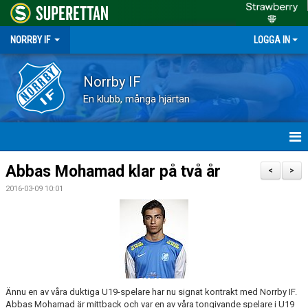
NORRBY IF
LOGGA IN
Norrby IF
En klubb, många hjärtan
HEM
Abbas Mohamad klar på två år
<
>
2016-03-09 10:01
NYHETER
FÖRENINGEN
KALENDER
VÅRA LAG
Ännu en av våra duktiga U19-spelare har nu signat kontrakt med Norrby IF.
Abbas Mohamad är mittback och var en av våra tongivande spelare i U19