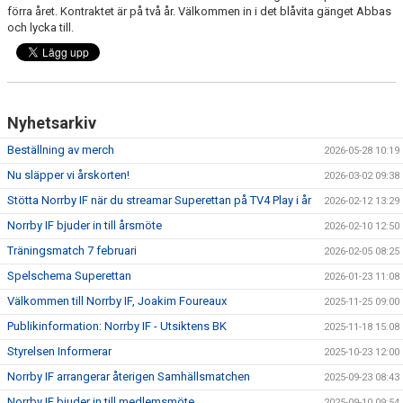
MATCHER
förra året. Kontraktet är på två år. Välkommen in i det blåvita gänget Abbas
och lycka till.
NÄRA NORRBY
VÄRDEGRUND
Nyhetsarkiv
Beställning av merch
2026-05-28 10:19
Nu släpper vi årskorten!
2026-03-02 09:38
Stötta Norrby IF när du streamar Superettan på TV4 Play i år
2026-02-12 13:29
Norrby IF bjuder in till årsmöte
2026-02-10 12:50
Träningsmatch 7 februari
2026-02-05 08:25
Spelschema Superettan
2026-01-23 11:08
Välkommen till Norrby IF, Joakim Foureaux
2025-11-25 09:00
Publikinformation: Norrby IF - Utsiktens BK
2025-11-18 15:08
Styrelsen Informerar
2025-10-23 12:00
Norrby IF arrangerar återigen Samhällsmatchen
2025-09-23 08:43
Norrby IF bjuder in till medlemsmöte
2025-09-10 09:54