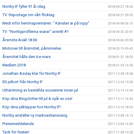
Norrby IF fyller 91 år idag
2018-04-27 18:26
TV: Reportage om vårt flicklag
2018-04-27 09:50
Medi inför hemmapremiären: ” Känslan är på topp”
2018-04-08 06:10
TV: "Norrbyprofilerna svarar" avsnitt #1
2018-03-26 20:41
Årsmöte ikväll 18:00
2018-03-06 09:04
Motioner till årsmötet, påminnelse
2018-02-19 09:43
Årsmötet hålls den 6:e mars
2018-01-31 18:03
Medlem 2018
2018-01-29 14:30
Jonathan Azulay klar för Norrby IF
2017-12-28 18:58
Ett julkort från Norrby IF
2017-12-24 13:00
Uthämtning av beställda souvenirer innan jul
2017-12-19 14:30
Köp dina Bingolotter till jul & nyår av oss!
2017-12-11 16:44
Köp dina julklappar hos Norrby IF!
2017-12-10 18:54
Norrby anställer ny marknadsansvarig
2017-12-08 16:13
Pressmeddelande
2017-12-04 16:00
Tack för festen!
2017-11-28 13:20