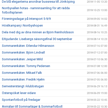
De blå eleganterna anordnar bussresa till Jönköping
2018-11-05 13:20
Norrbyvallen hotas - namninsamling för att rädda
2018-10-25 13:00
fotbollsplanen
Föreningsdagar på Intersport 5-9/9
2018-09-05 14:02
Höstkampanj i Norrbyshopen
2018-08-31 16:49
Dela med dig av dina minnen av Björn Reinholdsson
2018-08-16 10:25
Erbjudande: Lisebergs säsongsfinal 30 september
2018-08-14 10:23
Sommarenkäten: Erlendur Hilmarsson
2018-07-16 07:00
Sommarenkäten: Björn Lindvall
2018-07-12 07:00
Sommarenkäten: Jesper Mild
2018-07-10 06:30
Sommarenkäten: Tommy Pedersen
2018-07-08 12:00
Sommarenkäten: Mikael Falk
2018-07-06 06:00
Sommarenkäten: Fredrik Hjelm
2018-07-05 06:00
Semesterstängt i klubbstugan
2018-06-29 16:13
Österspöket lever vidare
2018-06-09 19:00
Spontanfotboll på fredagar
2018-05-22 10:45
Anmälan till Sommarläger & Sommarfotboll
2018-05-22 10:30