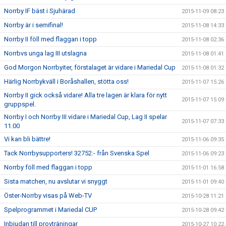
Norrby IF bäst i Sjuhärad
2015-11-09 08:23
Norrby är i semifinal!
2015-11-08 14:33
Norrby II föll med flaggan i topp
2015-11-08 02:36
Norrbvs unga lag III utslagna
2015-11-08 01:41
God Morgon Norrbyiter, förstalaget är vidare i Mariedal Cup
2015-11-08 01:32
Härlig Norrbykväll i Boråshallen, stötta oss!
2015-11-07 15:26
Norrby II gick också vidare! Alla tre lagen är klara för nytt
2015-11-07 15:09
gruppspel.
Norrby I och Norrby III vidare i Mariedal Cup, Lag II spelar
2015-11-07 07:33
11.00
Vi kan bli bättre!
2015-11-06 09:35
Tack Norrbysupporters! 32752:- från Svenska Spel
2015-11-06 09:23
Norrby föll med flaggan i topp
2015-11-01 16:58
Sista matchen, nu avslutar vi snyggt
2015-11-01 09:40
Öster-Norrby visas på Web-TV
2015-10-28 11:21
Spelprogrammet i Mariedal CUP
2015-10-28 09:42
Inbjudan till provträningar
2015-10-27 10:22