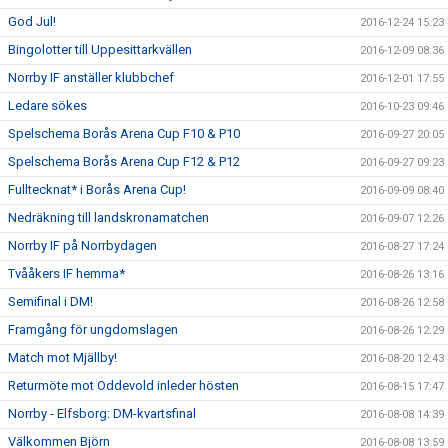
God Jul!
2016-12-24 15:23
Bingolotter till Uppesittarkvällen
2016-12-09 08:36
Norrby IF anställer klubbchef
2016-12-01 17:55
Ledare sökes
2016-10-23 09:46
Spelschema Borås Arena Cup F10 & P10
2016-09-27 20:05
Spelschema Borås Arena Cup F12 & P12
2016-09-27 09:23
Fulltecknat* i Borås Arena Cup!
2016-09-09 08:40
Nedräkning till landskronamatchen
2016-09-07 12:26
Norrby IF på Norrbydagen
2016-08-27 17:24
Tvååkers IF hemma*
2016-08-26 13:16
Semifinal i DM!
2016-08-26 12:58
Framgång för ungdomslagen
2016-08-26 12:29
Match mot Mjällby!
2016-08-20 12:43
Returmöte mot Oddevold inleder hösten
2016-08-15 17:47
Norrby - Elfsborg: DM-kvartsfinal
2016-08-08 14:39
Välkommen Björn
2016-08-08 13:59