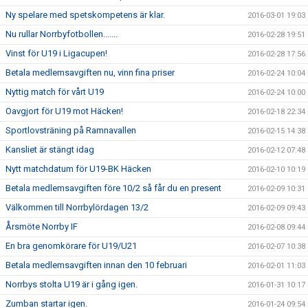
Ny spelare med spetskompetens är klar.
2016-03-01 19:03
Nu rullar Norrbyfotbollen.......
2016-02-28 19:51
Vinst för U19 i Ligacupen!
2016-02-28 17:56
Betala medlemsavgiften nu, vinn fina priser
2016-02-24 10:04
Nyttig match för vårt U19
2016-02-24 10:00
Oavgjort för U19 mot Häcken!
2016-02-18 22:34
Sportlovsträning på Ramnavallen
2016-02-15 14:38
Kansliet är stängt idag
2016-02-12 07:48
Nytt matchdatum för U19-BK Häcken
2016-02-10 10:19
Betala medlemsavgiften före 10/2 så får du en present
2016-02-09 10:31
Välkommen till Norrbylördagen 13/2
2016-02-09 09:43
Årsmöte Norrby IF
2016-02-08 09:44
En bra genomkörare för U19/U21
2016-02-07 10:38
Betala medlemsavgiften innan den 10 februari
2016-02-01 11:03
Norrbys stolta U19 är i gång igen.
2016-01-31 10:17
Zumban startar igen.
2016-01-24 09:54