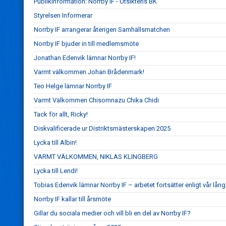
Publikinformation: Norrby IF - Utsiktens BK
Styrelsen Informerar
Norrby IF arrangerar återigen Samhällsmatchen
Norrby IF bjuder in till medlemsmöte
Jonathan Edenvik lämnar Norrby IF!
Varmt välkommen Johan Brådenmark!
Teo Helge lämnar Norrby IF
Varmt Välkommen Chisomnazu Chika Chidi
Tack för allt, Ricky!
Diskvalificerade ur Distriktsmästerskapen 2025
Lycka till Albin!
VARMT VÄLKOMMEN, NIKLAS KLINGBERG
Lycka till Lendi!
Tobias Edenvik lämnar Norrby IF – arbetet fortsätter enligt vår lång
Norrby IF kallar till årsmöte
Gillar du sociala medier och vill bli en del av Norrby IF?