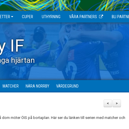
JETTER
CUPER
UTHYRNING
VÅRA PARTNERS
BLI PARTN
y IF
ga hjärtan
MATCHER
NÄRA NORRBY
VÄRDEGRUND
<
>
å dom möter ÖIS på bortaplan. Här ser du länken till serien med matcher och