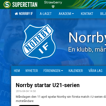
NORRBY IF
A-LAGET
AKADEMI
KONTAKT
BIL
Norrb
En klubb, mån
HEM
NYHETER
FÖRENINGEN
KALENDER
VÅRA LAG
Norrby startar U21-serien
2016-04-04 14:50
Måndagen den 11 april spelar Norrby sin första match i U-serien d
motståndare: