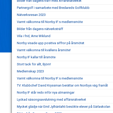
Bilder från dagens träff med Affärsnätverket
Partnergolf i samarbete med Bredareds Golfklubb
Nätverksresan 2023
Varmt välkomna till Norrby IF:s medlemsmöte
Bilder från dagens nätverksträff
Vila i frid, Arne Wiklund
Norrby visade upp positiva siffror på årsmötet
Varmt välkomna till kvällens årsmöte!
Norrby IF kallar till årsmöte
Stort tack för allt, Björn!
Medlemskap 2023
Varmt välkomna till Norrby IF:s medlemsmöte
TV: Klubbchef David Kryssman berättar om Norrbys väg framåt
Norrby IF står redo inför nya utmaningar
Lyckad säsongsavslutning med affärsnätverket
Mycket glädje när Emil Jylhänlahti besökte elever på Särlaskolan