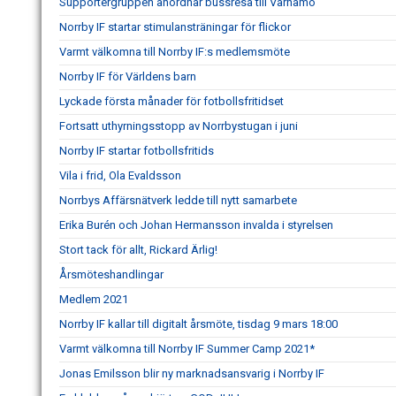
Supportergruppen anordnar bussresa till Värnamo
Norrby IF startar stimulansträningar för flickor
Varmt välkomna till Norrby IF:s medlemsmöte
Norrby IF för Världens barn
Lyckade första månader för fotbollsfritidset
Fortsatt uthyrningsstopp av Norrbystugan i juni
Norrby IF startar fotbollsfritids
Vila i frid, Ola Evaldsson
Norrbys Affärsnätverk ledde till nytt samarbete
Erika Burén och Johan Hermansson invalda i styrelsen
Stort tack för allt, Rickard Ärlig!
Årsmöteshandlingar
Medlem 2021
Norrby IF kallar till digitalt årsmöte, tisdag 9 mars 18:00
Varmt välkomna till Norrby IF Summer Camp 2021*
Jonas Emilsson blir ny marknadsansvarig i Norrby IF