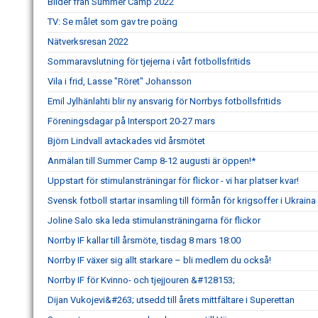
Bilder från Summer Camp 2022
TV: Se målet som gav tre poäng
Nätverksresan 2022
Sommaravslutning för tjejerna i vårt fotbollsfritids
Vila i frid, Lasse "Röret" Johansson
Emil Jylhänlahti blir ny ansvarig för Norrbys fotbollsfritids
Föreningsdagar på Intersport 20-27 mars
Björn Lindvall avtackades vid årsmötet
Anmälan till Summer Camp 8-12 augusti är öppen!*
Uppstart för stimulansträningar för flickor - vi har platser kvar!
Svensk fotboll startar insamling till förmån för krigsoffer i Ukraina
Joline Salo ska leda stimulansträningarna för flickor
Norrby IF kallar till årsmöte, tisdag 8 mars 18:00
Norrby IF växer sig allt starkare – bli medlem du också!
Norrby IF för Kvinno- och tjejjouren &#128153;
Dijan Vukojevi&#263; utsedd till årets mittfältare i Superettan