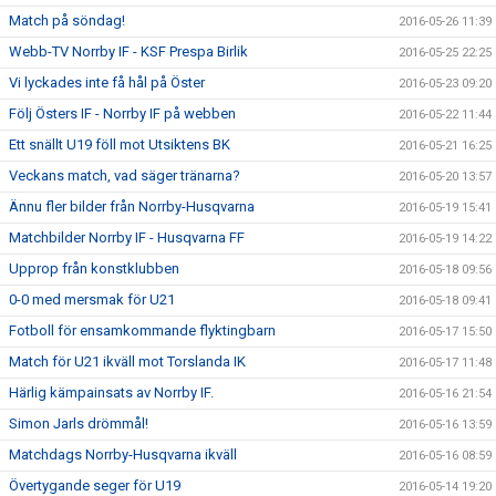
Match på söndag!
2016-05-26 11:39
Webb-TV Norrby IF - KSF Prespa Birlik
2016-05-25 22:25
Vi lyckades inte få hål på Öster
2016-05-23 09:20
Följ Östers IF - Norrby IF på webben
2016-05-22 11:44
Ett snällt U19 föll mot Utsiktens BK
2016-05-21 16:25
Veckans match, vad säger tränarna?
2016-05-20 13:57
Ännu fler bilder från Norrby-Husqvarna
2016-05-19 15:41
Matchbilder Norrby IF - Husqvarna FF
2016-05-19 14:22
Upprop från konstklubben
2016-05-18 09:56
0-0 med mersmak för U21
2016-05-18 09:41
Fotboll för ensamkommande flyktingbarn
2016-05-17 15:50
Match för U21 ikväll mot Torslanda IK
2016-05-17 11:48
Härlig kämpainsats av Norrby IF.
2016-05-16 21:54
Simon Jarls drömmål!
2016-05-16 13:59
Matchdags Norrby-Husqvarna ikväll
2016-05-16 08:59
Övertygande seger för U19
2016-05-14 19:20