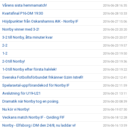
Vårens sista hemmamatch!
2016-06-28 16:35
Kvartsfinal P16-DM 19:30
2016-06-28 10:33
Höjdpunkter från Oskarshamns AIK - Norrby IF
2016-06-27 15:06
Norrby vinner med 3-2!
2016-06-23 20:20
3-2 till Norrby, åtta minuter kvar
2016-06-23 20:07
2-2
2016-06-23 19:57
1-2
2016-06-23 19:50
2-0 till Norrby!
2016-06-23 19:36
1-0 till Norrby efter första halvlek!
2016-06-23 19:22
Svenska Fotbollsförbundet frikänner Gzim Istrefi!
2016-06-22 12:41
Spelaravtal-uppförandekod för Norrby IF
2016-06-22 11:59
Avslutning för U19-U21
2016-06-21 13:11
Dramatik när Norrby tog en poäng.
2016-06-20 08:39
Nu kör vi Norrby!
2016-06-19 07:30
Veckans match Norrby IF - Qviding FIF
2016-06-18 12:28
Norrby - Elfsborg i DM den 24/8, nu laddar vi!
2016-06-16 13:59