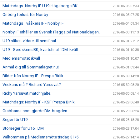
Matchdags: Norrby IF U19-Högaborgs BK
2016-06-05 07:33
Onödig förlust för Norrby
2016-06-05 07:25
Matchdags Tvååkers IF - Norrby IF
2016-06-04 09:34
Norrby IF erhåller en Svensk Flagga på Nationaldagen.
2016-06-03 11:13
U19 säkert vidare till semifinal
2016-06-01 21:12
U19 - Gerdskens BK, kvartsfinal i DM ikväll
2016-06-01 10:38
Medlemsmötet ikväll
2016-05-31 10:07
Anmäl dig till Sommarlägret nu!
2016-05-31 09:44
Bilder från Norrby IF - Prespa Birlik
2016-05-30 14:28
Veckans mål? Richard Yarsuvat?
2016-05-30 08:20
Richy Yarsuvat matchhjälte.
2016-05-30 08:14
Matchdags: Norrby IF - KSF Prespa Birlik
2016-05-29 06:40
Grabbarna som gjorde DM-bragden
2016-05-29 06:24
Seger för U19
2016-05-28 18:28
Storseger för U16 i DM
2016-05-28 17:04
Välkommen på Medlemsmöte tisdag 31/5
2016-05-27 14:14