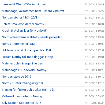
Länken till Webb-TV-sändningen
2016-03-19 08:41
Matchdags, välkommen hem Richard Yarsuvat
2016-03-19 05:27
Norrbymatcher 18/3 - 20/3
2016-03-18 14:20
Fehim Smajlovic klar för Norrby IF
2016-03-18 10:34
Kreshnik Asllani klar för Norrby IF
2016-03-18 10:25
Norrby-Husqvarna webb-TV sänds på lördag
2016-03-16 15:34
Norrby möter Kinna i DM
2016-03-15 10:07
Uddamåls vinst i Ligacupen för U19!
2016-03-13 17:51
Heltänt Norrby föll med flaggan i topp
2016-03-12 19:01
Matcher och träningar i helgen
2016-03-11 13:38
Matchdags IK Oddevold - Norrby IF
2016-03-11 13:25
Norrbys styrelse 2016
2016-03-11 10:12
Norrby IF inför träningsavgifter
2016-03-10 12:10
Träning för flickor och pojkar 8 till 12 år
2016-03-10 11:45
Välbesökt årsmöte för Norrby IF
2016-03-10 09:36
Silly Season Söderettan 2016
2016-03-09 16:38