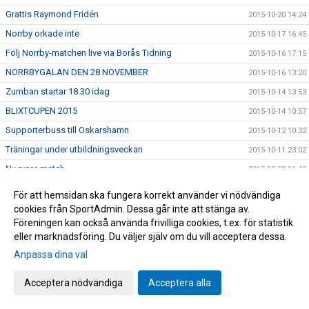
Grattis Raymond Fridén
2015-10-20 14:24
Norrby orkade inte
2015-10-17 16:45
Följ Norrby-matchen live via Borås Tidning
2015-10-16 17:15
NORRBYGALAN DEN 28 NOVEMBER
2015-10-16 13:20
Zumban startar 18.30 idag
2015-10-14 13:53
BLIXTCUPEN 2015
2015-10-14 10:57
Supporterbuss till Oskarshamn
2015-10-12 10:32
Träningar under utbildningsveckan
2015-10-11 23:02
Ny rysar-match
2015-10-08 11:48
Öppen träning
2015-10-07 22:58
För att hemsidan ska fungera korrekt använder vi nödvändiga
U17 och U19 kvalspelar samt deltar i Ligacupen
cookies från SportAdmin. Dessa går inte att stänga av.
2015-10-07 22:06
Föreningen kan också använda frivilliga cookies, t.ex. för statistik
Inbjudan-Inspirationsträff
2015-10-07 10:06
eller marknadsföring. Du väljer själv om du vill acceptera dessa.
Utbildningsvecka
2015-10-07 09:58
Anpassa dina val
För stora siffror
2015-10-06 10:03
Acceptera nödvändiga
Acceptera alla
Tack från Röda Korset
2015-10-05 14:16
U19 gav Degerfors en fight!
2015-10-05 14:05