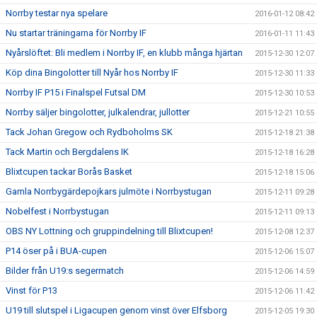
Norrby testar nya spelare
2016-01-12 08:42
Nu startar träningarna för Norrby IF
2016-01-11 11:43
Nyårslöftet: Bli medlem i Norrby IF, en klubb många hjärtan
2015-12-30 12:07
Köp dina Bingolotter till Nyår hos Norrby IF
2015-12-30 11:33
Norrby IF P15 i Finalspel Futsal DM
2015-12-30 10:53
Norrby säljer bingolotter, julkalendrar, jullotter
2015-12-21 10:55
Tack Johan Gregow och Rydboholms SK
2015-12-18 21:38
Tack Martin och Bergdalens IK
2015-12-18 16:28
Blixtcupen tackar Borås Basket
2015-12-18 15:06
Gamla Norrbygärdepojkars julmöte i Norrbystugan
2015-12-11 09:28
Nobelfest i Norrbystugan
2015-12-11 09:13
OBS NY Lottning och gruppindelning till Blixtcupen!
2015-12-08 12:37
P14 öser på i BUA-cupen
2015-12-06 15:07
Bilder från U19:s segermatch
2015-12-06 14:59
Vinst för P13
2015-12-06 11:42
U19 till slutspel i Ligacupen genom vinst över Elfsborg
2015-12-05 19:30