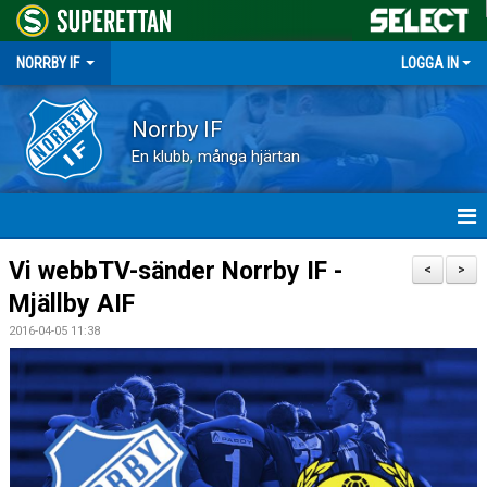
NORRBY IF
LOGGA IN
Norrby IF
En klubb, många hjärtan
HEM
Vi webbTV-sänder Norrby IF -
<
>
Mjällby AIF
NYHETER
2016-04-05 11:38
FÖRENINGEN
KALENDER
VÅRA LAG