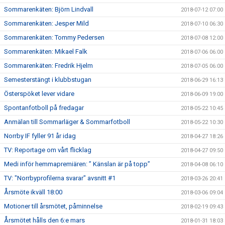
Sommarenkäten: Björn Lindvall
2018-07-12 07:00
Sommarenkäten: Jesper Mild
2018-07-10 06:30
Sommarenkäten: Tommy Pedersen
2018-07-08 12:00
Sommarenkäten: Mikael Falk
2018-07-06 06:00
Sommarenkäten: Fredrik Hjelm
2018-07-05 06:00
Semesterstängt i klubbstugan
2018-06-29 16:13
Österspöket lever vidare
2018-06-09 19:00
Spontanfotboll på fredagar
2018-05-22 10:45
Anmälan till Sommarläger & Sommarfotboll
2018-05-22 10:30
Norrby IF fyller 91 år idag
2018-04-27 18:26
TV: Reportage om vårt flicklag
2018-04-27 09:50
Medi inför hemmapremiären: ” Känslan är på topp”
2018-04-08 06:10
TV: "Norrbyprofilerna svarar" avsnitt #1
2018-03-26 20:41
Årsmöte ikväll 18:00
2018-03-06 09:04
Motioner till årsmötet, påminnelse
2018-02-19 09:43
Årsmötet hålls den 6:e mars
2018-01-31 18:03