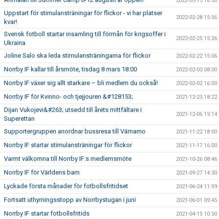
2022-03-15 18:30
Uppstart för stimulansträningar för flickor - vi har platser
2022-02-28 15:56
kvar!
Svensk fotboll startar insamling till förmån för krigsoffer i
2022-02-25 15:26
Ukraina
Joline Salo ska leda stimulansträningarna för flickor
2022-02-22 15:06
Norrby IF kallar till årsmöte, tisdag 8 mars 18:00
2022-02-03 08:00
Norrby IF växer sig allt starkare – bli medlem du också!
2022-02-02 16:00
Norrby IF för Kvinno- och tjejjouren &#128153;
2021-12-23 18:22
Dijan Vukojevi&#263; utsedd till årets mittfältare i
2021-12-06 19:14
Superettan
Supportergruppen anordnar bussresa till Värnamo
2021-11-22 18:00
Norrby IF startar stimulansträningar för flickor
2021-11-17 16:00
Varmt välkomna till Norrby IF:s medlemsmöte
2021-10-26 08:46
Norrby IF för Världens barn
2021-09-27 14:30
Lyckade första månader för fotbollsfritidset
2021-06-24 11:09
Fortsatt uthyrningsstopp av Norrbystugan i juni
2021-06-01 09:45
Norrby IF startar fotbollsfritids
2021-04-15 10:50