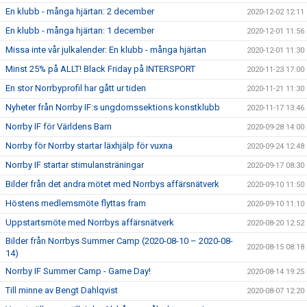
En klubb - många hjärtan: 2 december
2020-12-02 12:11
En klubb - många hjärtan: 1 december
2020-12-01 11:56
Missa inte vår julkalender: En klubb - många hjärtan
2020-12-01 11:30
Minst 25% på ALLT! Black Friday på INTERSPORT
2020-11-23 17:00
En stor Norrbyprofil har gått ur tiden
2020-11-21 11:30
Nyheter från Norrby IF:s ungdomssektions konstklubb
2020-11-17 13:46
Norrby IF för Världens Barn
2020-09-28 14:00
Norrby för Norrby startar läxhjälp för vuxna
2020-09-24 12:48
Norrby IF startar stimulansträningar
2020-09-17 08:30
Bilder från det andra mötet med Norrbys affärsnätverk
2020-09-10 11:50
Höstens medlemsmöte flyttas fram
2020-09-10 11:10
Uppstartsmöte med Norrbys affärsnätverk
2020-08-20 12:52
Bilder från Norrbys Summer Camp (2020-08-10 – 2020-08-
2020-08-15 08:18
14)
Norrby IF Summer Camp - Game Day!
2020-08-14 19:25
Till minne av Bengt Dahlqvist
2020-08-07 12:20