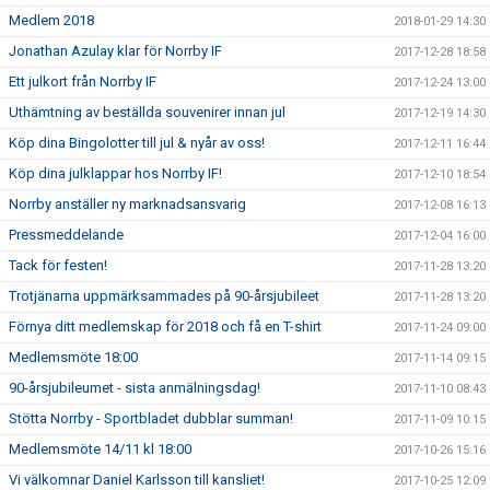
Medlem 2018
2018-01-29 14:30
Jonathan Azulay klar för Norrby IF
2017-12-28 18:58
Ett julkort från Norrby IF
2017-12-24 13:00
Uthämtning av beställda souvenirer innan jul
2017-12-19 14:30
Köp dina Bingolotter till jul & nyår av oss!
2017-12-11 16:44
Köp dina julklappar hos Norrby IF!
2017-12-10 18:54
Norrby anställer ny marknadsansvarig
2017-12-08 16:13
Pressmeddelande
2017-12-04 16:00
Tack för festen!
2017-11-28 13:20
Trotjänarna uppmärksammades på 90-årsjubileet
2017-11-28 13:20
Förnya ditt medlemskap för 2018 och få en T-shirt
2017-11-24 09:00
Medlemsmöte 18:00
2017-11-14 09:15
90-årsjubileumet - sista anmälningsdag!
2017-11-10 08:43
Stötta Norrby - Sportbladet dubblar summan!
2017-11-09 10:15
Medlemsmöte 14/11 kl 18:00
2017-10-26 15:16
Vi välkomnar Daniel Karlsson till kansliet!
2017-10-25 12:09