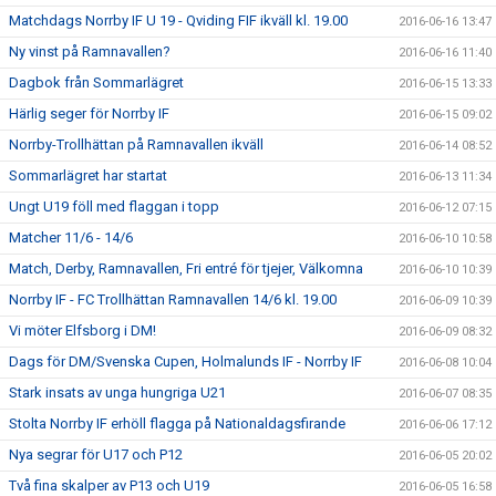
Matchdags Norrby IF U 19 - Qviding FIF ikväll kl. 19.00
2016-06-16 13:47
Ny vinst på Ramnavallen?
2016-06-16 11:40
Dagbok från Sommarlägret
2016-06-15 13:33
Härlig seger för Norrby IF
2016-06-15 09:02
Norrby-Trollhättan på Ramnavallen ikväll
2016-06-14 08:52
Sommarlägret har startat
2016-06-13 11:34
Ungt U19 föll med flaggan i topp
2016-06-12 07:15
Matcher 11/6 - 14/6
2016-06-10 10:58
Match, Derby, Ramnavallen, Fri entré för tjejer, Välkomna
2016-06-10 10:39
Norrby IF - FC Trollhättan Ramnavallen 14/6 kl. 19.00
2016-06-09 10:39
Vi möter Elfsborg i DM!
2016-06-09 08:32
Dags för DM/Svenska Cupen, Holmalunds IF - Norrby IF
2016-06-08 10:04
Stark insats av unga hungriga U21
2016-06-07 08:35
Stolta Norrby IF erhöll flagga på Nationaldagsfirande
2016-06-06 17:12
Nya segrar för U17 och P12
2016-06-05 20:02
Två fina skalper av P13 och U19
2016-06-05 16:58