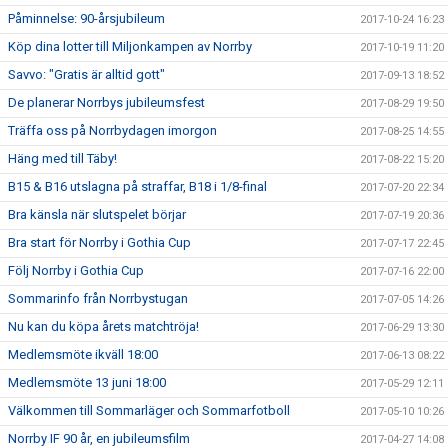
Påminnelse: 90-årsjubileum
2017-10-24 16:23
Köp dina lotter till Miljonkampen av Norrby
2017-10-19 11:20
Savvo: "Gratis är alltid gott"
2017-09-13 18:52
De planerar Norrbys jubileumsfest
2017-08-29 19:50
Träffa oss på Norrbydagen imorgon
2017-08-25 14:55
Häng med till Täby!
2017-08-22 15:20
B15 & B16 utslagna på straffar, B18 i 1/8-final
2017-07-20 22:34
Bra känsla när slutspelet börjar
2017-07-19 20:36
Bra start för Norrby i Gothia Cup
2017-07-17 22:45
Följ Norrby i Gothia Cup
2017-07-16 22:00
Sommarinfo från Norrbystugan
2017-07-05 14:26
Nu kan du köpa årets matchtröja!
2017-06-29 13:30
Medlemsmöte ikväll 18:00
2017-06-13 08:22
Medlemsmöte 13 juni 18:00
2017-05-29 12:11
Välkommen till Sommarläger och Sommarfotboll
2017-05-10 10:26
Norrby IF 90 år, en jubileumsfilm
2017-04-27 14:08