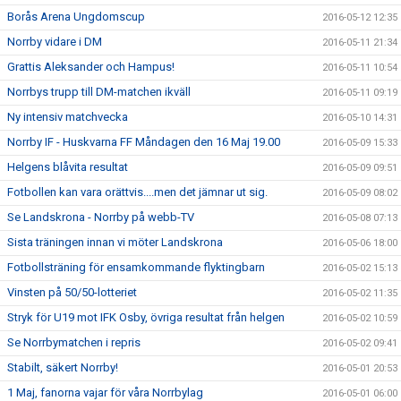
Borås Arena Ungdomscup
2016-05-12 12:35
Norrby vidare i DM
2016-05-11 21:34
Grattis Aleksander och Hampus!
2016-05-11 10:54
Norrbys trupp till DM-matchen ikväll
2016-05-11 09:19
Ny intensiv matchvecka
2016-05-10 14:31
Norrby IF - Huskvarna FF Måndagen den 16 Maj 19.00
2016-05-09 15:33
Helgens blåvita resultat
2016-05-09 09:51
Fotbollen kan vara orättvis....men det jämnar ut sig.
2016-05-09 08:02
Se Landskrona - Norrby på webb-TV
2016-05-08 07:13
Sista träningen innan vi möter Landskrona
2016-05-06 18:00
Fotbollsträning för ensamkommande flyktingbarn
2016-05-02 15:13
Vinsten på 50/50-lotteriet
2016-05-02 11:35
Stryk för U19 mot IFK Osby, övriga resultat från helgen
2016-05-02 10:59
Se Norrbymatchen i repris
2016-05-02 09:41
Stabilt, säkert Norrby!
2016-05-01 20:53
1 Maj, fanorna vajar för våra Norrbylag
2016-05-01 06:00