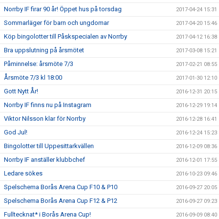
Norrby IF firar 90 år! Öppet hus på torsdag
2017-04-24 15:31
Sommarläger för barn och ungdomar
2017-04-20 15:46
Köp bingolotter till Påskspecialen av Norrby
2017-04-12 16:38
Bra uppslutning på årsmötet
2017-03-08 15:21
Påminnelse: årsmöte 7/3
2017-02-21 08:55
Årsmöte 7/3 kl 18:00
2017-01-30 12:10
Gott Nytt År!
2016-12-31 20:15
Norrby IF finns nu på Instagram
2016-12-29 19:14
Viktor Nilsson klar för Norrby
2016-12-28 16:41
God Jul!
2016-12-24 15:23
Bingolotter till Uppesittarkvällen
2016-12-09 08:36
Norrby IF anställer klubbchef
2016-12-01 17:55
Ledare sökes
2016-10-23 09:46
Spelschema Borås Arena Cup F10 & P10
2016-09-27 20:05
Spelschema Borås Arena Cup F12 & P12
2016-09-27 09:23
Fulltecknat* i Borås Arena Cup!
2016-09-09 08:40