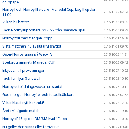
gruppspel.
Norrby I och Norrby III vidare i Mariedal Cup, Lag II spelar
2015-11-07 07:33
11.00
Vi kan bli bättre!
2015-11-06 09:35
Tack Norrbysupporters! 32752:- från Svenska Spel
2015-11-06 09:23
Norrby föll med flaggan i topp
2015-11-01 16:58
Sista matchen, nu avslutar vi snyggt
2015-11-01 09:40
Öster-Norrby visas på Web-TV
2015-10-28 11:21
Spelprogrammet i Mariedal CUP
2015-10-28 09:42
Inbjudan till provträningar
2015-10-27 10:22
Tack familjen Sandwall
2015-10-25 10:30
Norrbys utbildningsvecka har startat
2015-10-25 10:11
God morgon Norrbyiter och fotbollsälskare
2015-10-25 07:32
Vi har klarat nytt kontrakt!
2015-10-24 17:56
Årets viktigaste match
2015-10-23 19:10
Norrbys P15 spelar DM/SM-kval i Futsal
2015-10-23 10:20
Nu gäller det! Vinna eller försvinna!
2015-10-22 09:40