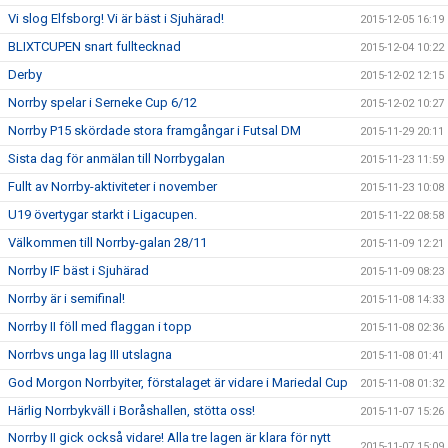
Vi slog Elfsborg! Vi är bäst i Sjuhärad!
2015-12-05 16:19
BLIXTCUPEN snart fulltecknad
2015-12-04 10:22
Derby
2015-12-02 12:15
Norrby spelar i Serneke Cup 6/12
2015-12-02 10:27
Norrby P15 skördade stora framgångar i Futsal DM
2015-11-29 20:11
Sista dag för anmälan till Norrbygalan
2015-11-23 11:59
Fullt av Norrby-aktiviteter i november
2015-11-23 10:08
U19 övertygar starkt i Ligacupen.
2015-11-22 08:58
Välkommen till Norrby-galan 28/11
2015-11-09 12:21
Norrby IF bäst i Sjuhärad
2015-11-09 08:23
Norrby är i semifinal!
2015-11-08 14:33
Norrby II föll med flaggan i topp
2015-11-08 02:36
Norrbvs unga lag III utslagna
2015-11-08 01:41
God Morgon Norrbyiter, förstalaget är vidare i Mariedal Cup
2015-11-08 01:32
Härlig Norrbykväll i Boråshallen, stötta oss!
2015-11-07 15:26
Norrby II gick också vidare! Alla tre lagen är klara för nytt
2015-11-07 15:09