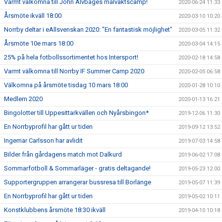
Varmt välkomna till John Alvbåges målvaktscamp!
2020-06-24 11:33
Årsmöte ikväll 18:00
2020-03-10 10:20
Norrby deltar i eAllsvenskan 2020: "En fantastisk möjlighet"
2020-03-05 11:32
Årsmöte 10e mars 18:00
2020-03-04 14:15
25% på hela fotbollssortimentet hos Intersport!
2020-02-18 14:58
Varmt välkomna till Norrby IF Summer Camp 2020
2020-02-05 06:58
Välkomna på årsmöte tisdag 10 mars 18:00
2020-01-28 10:10
Medlem 2020
2020-01-13 16:21
Bingolotter till Uppesittarkvällen och Nyårsbingon*
2019-12-06 11:30
En Norrbyprofil har gått ur tiden
2019-09-12 13:52
Ingemar Carlsson har avlidit
2019-07-03 14:58
Bilder från gårdagens match mot Dalkurd
2019-06-02 17:08
Sommarfotboll & Sommarläger - gratis deltagande!
2019-05-23 12:00
Supportergruppen arrangerar bussresa till Borlänge
2019-05-07 11:39
En Norrbyprofil har gått ur tiden
2019-05-02 10:11
Konstklubbens årsmöte 18:30 ikväll
2019-04-10 10:18