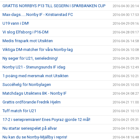
GRATTIS NORRBYS P13 TILL SEGERN I SPARBANKEN CUP
2016-04-30 20:14
Max-dags......Norrby IF - Kristianstad FC
2016-04-30 17:53
U19 vann i DM!
2016-04-29 09:16
Vi slog Elfsborg i P16-DM
2016-04-28 09:17
Medis frispark mot Utsikten
2016-04-26 14:58
Viktiga DM-matcher för våra Norrby-lag
2016-04-26 10:08
Ny seger för U21, serieledning!
2016-04-26 09:39
Norrby U21 - Stenungsunds IF idag
2016-04-25 12:49
1 poäng med mersmak mot Utsikten
2016-04-25 10:21
Succéhelg för Norrbylagen
2016-04-25 10:03
Matchdags Utsiktens BK - Norrby IF
2016-04-24 08:27
Grattis ordförande Fredrik Hjelm
2016-04-21 11:00
Tuff match för U21
2016-04-21 10:13
17-2 i seriepremiären! Enes Poyraz gjorde 12 mål!
2016-04-21 09:31
Nu startar seriespelet på allvar
2016-04-19 09:36
Nu kan du se Norrby-Mjällby i repris!
2016-04-18 16:48