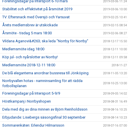
Föreningsdagar på Intersport 6-10 mars
2019-03-06 11:24
Stabilitet och effektivitet på årsmötet 2019
2019-03-06 10:00
TV: Eftersnack med Översjö och Yarsuvat
2019-02-25 10:41
Årets medlemsbrev är utskickade
2019-02-15 08:54
Årsmöte - tisdag 5 mars 18:00
2019-02-06 08:27
Vildana Aganovi&#263; ska leda "Norrby för Norrby"
2018-12-17 15:50
Medlemsmöte idag 18:00
2018-12-11 10:00
Köp jul- och nyårslotter av Norrby!
2018-12-11 09:58
Medlemsmöte 2018-12-11 18:00
2018-11-27
De blå eleganterna anordnar bussresa till Jönköping
2018-11-05 13:20
Norrbyvallen hotas - namninsamling för att rädda
2018-10-25 13:00
fotbollsplanen
Föreningsdagar på Intersport 5-9/9
2018-09-05 14:02
Höstkampanj i Norrbyshopen
2018-08-31 16:49
Dela med dig av dina minnen av Björn Reinholdsson
2018-08-16 10:25
Erbjudande: Lisebergs säsongsfinal 30 september
2018-08-14 10:23
Sommarenkäten: Erlendur Hilmarsson
2018-07-16 07:00