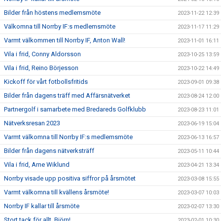
Bilder från höstens medlemsmöte
2023-11-22 12:39
Välkomna till Norrby IF:s medlemsmöte
2023-11-17 11:29
Varmt välkommen till Norrby IF, Anton Wall!
2023-11-01 16:11
Vila i frid, Conny Aldorsson
2023-10-25 13:59
Vila i frid, Reino Börjesson
2023-10-22 14:49
Kickoff för vårt fotbollsfritids
2023-09-01 09:38
Bilder från dagens träff med Affärsnätverket
2023-08-24 12:00
Partnergolf i samarbete med Bredareds Golfklubb
2023-08-23 11:01
Nätverksresan 2023
2023-06-19 15:04
Varmt välkomna till Norrby IF:s medlemsmöte
2023-06-13 16:57
Bilder från dagens nätverksträff
2023-05-11 10:44
Vila i frid, Arne Wiklund
2023-04-21 13:34
Norrby visade upp positiva siffror på årsmötet
2023-03-08 15:55
Varmt välkomna till kvällens årsmöte!
2023-03-07 10:03
Norrby IF kallar till årsmöte
2023-02-07 13:30
Stort tack för allt, Björn!
2023-02-01 10:30