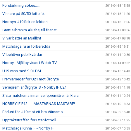
Förstärkning sökes......
2016-04-18 15:58
Vinnare på 50/50-lotteriet
2016-04-18 11:20
Norrbys U19 fick en lektion
2016-04-18 11:06
Grattis Ibrahim Alushaj till frieriet
2016-04-17 08:36
Vi var bättre än Mjällby!
2016-04-17 08:18
Matchdags, vi är förberedda
2016-04-15 19:31
Vi behöver publikvärdar
2016-04-14 10:30
Norrby - Mjällby visas i Webb-TV
2016-04-14 09:52
U19 vann med 9-0 i DM
2016-04-13 14:43
Premiärseger för U21 mot Örgryte
2016-04-12 10:42
Seriepremiär Örgryte IS - Norrby IF U21
2016-04-11 11:18
Sista matcherna innan seriepremiären är klara
2016-04-11 10:24
NORRBY IF P12.......MÄSTARNAS MÄSTARE!
2016-04-10 13:33
Förlust för U19 mot ett bra Värnamo.
2016-04-09 15:48
Upptaktsträffen för Ettanfotboll
2016-04-07 11:25
Matchdags Kinna IF - Norrby IF
2016-04-07 10:35