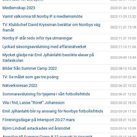
Medlemskap 2023
2023-01-24 12:20
Varmt välkomna till Norrby IF:s medlemsmöte
2022-11-29 12:32
TV: Klubbchef David Kryssman berättar om Norrbys väg
2022-11-21 13:18
framåt
Norrby IF står redo inför nya utmaningar
2022-11-21 10:00
Lyckad säsongsavslutning med affärsnätverket
2022-11-14 11:04
Mycket glädje när Emil Jylhänlahti besökte elever på
2022-09-09 13:49
Särlaskolan
Bilder från Summer Camp 2022
2022-08-15 10:28
TV: Se målet som gav tre poäng
2022-07-09 22:45
Nätverksresan 2022
2022-06-22 10:22
Sommaravslutning för tjejerna i vårt fotbollsfritids
2022-06-21 12:52
Vila i frid, Lasse "Röret" Johansson
2022-05-22 18:25
Emil Jylhänlahti blir ny ansvarig för Norrbys fotbollsfritids
2022-03-24 17:52
Föreningsdagar på Intersport 20-27 mars
2022-03-21 16:00
Björn Lindvall avtackades vid årsmötet
2022-03-16 10:09
Anmälan till Summer Camp 8-12 augusti är öppen!*