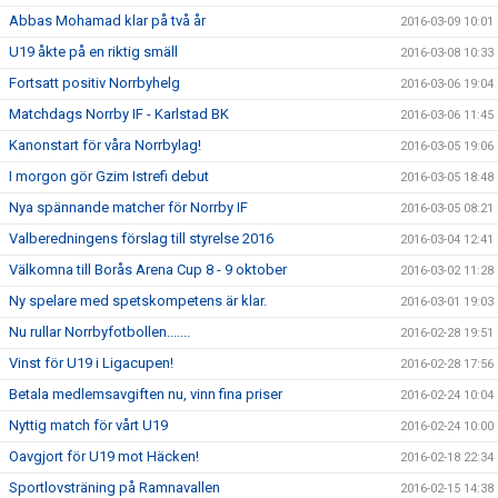
Abbas Mohamad klar på två år
2016-03-09 10:01
U19 åkte på en riktig smäll
2016-03-08 10:33
Fortsatt positiv Norrbyhelg
2016-03-06 19:04
Matchdags Norrby IF - Karlstad BK
2016-03-06 11:45
Kanonstart för våra Norrbylag!
2016-03-05 19:06
I morgon gör Gzim Istrefi debut
2016-03-05 18:48
Nya spännande matcher för Norrby IF
2016-03-05 08:21
Valberedningens förslag till styrelse 2016
2016-03-04 12:41
Välkomna till Borås Arena Cup 8 - 9 oktober
2016-03-02 11:28
Ny spelare med spetskompetens är klar.
2016-03-01 19:03
Nu rullar Norrbyfotbollen.......
2016-02-28 19:51
Vinst för U19 i Ligacupen!
2016-02-28 17:56
Betala medlemsavgiften nu, vinn fina priser
2016-02-24 10:04
Nyttig match för vårt U19
2016-02-24 10:00
Oavgjort för U19 mot Häcken!
2016-02-18 22:34
Sportlovsträning på Ramnavallen
2016-02-15 14:38