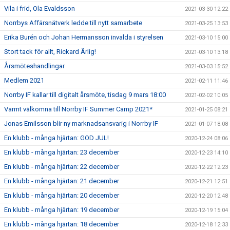
Vila i frid, Ola Evaldsson
2021-03-30 12:22
Norrbys Affärsnätverk ledde till nytt samarbete
2021-03-25 13:53
Erika Burén och Johan Hermansson invalda i styrelsen
2021-03-10 15:00
Stort tack för allt, Rickard Ärlig!
2021-03-10 13:18
Årsmöteshandlingar
2021-03-03 15:52
Medlem 2021
2021-02-11 11:46
Norrby IF kallar till digitalt årsmöte, tisdag 9 mars 18:00
2021-02-02 10:05
Varmt välkomna till Norrby IF Summer Camp 2021*
2021-01-25 08:21
Jonas Emilsson blir ny marknadsansvarig i Norrby IF
2021-01-07 18:08
En klubb - många hjärtan: GOD JUL!
2020-12-24 08:06
En klubb - många hjärtan: 23 december
2020-12-23 14:10
En klubb - många hjärtan: 22 december
2020-12-22 12:23
En klubb - många hjärtan: 21 december
2020-12-21 12:51
En klubb - många hjärtan: 20 december
2020-12-20 12:48
En klubb - många hjärtan: 19 december
2020-12-19 15:04
En klubb - många hjärtan: 18 december
2020-12-18 12:33