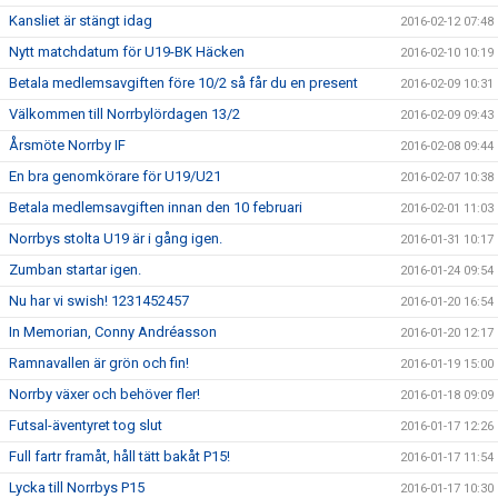
Kansliet är stängt idag
2016-02-12 07:48
Nytt matchdatum för U19-BK Häcken
2016-02-10 10:19
Betala medlemsavgiften före 10/2 så får du en present
2016-02-09 10:31
Välkommen till Norrbylördagen 13/2
2016-02-09 09:43
Årsmöte Norrby IF
2016-02-08 09:44
En bra genomkörare för U19/U21
2016-02-07 10:38
Betala medlemsavgiften innan den 10 februari
2016-02-01 11:03
Norrbys stolta U19 är i gång igen.
2016-01-31 10:17
Zumban startar igen.
2016-01-24 09:54
Nu har vi swish! 1231452457
2016-01-20 16:54
In Memorian, Conny Andréasson
2016-01-20 12:17
Ramnavallen är grön och fin!
2016-01-19 15:00
Norrby växer och behöver fler!
2016-01-18 09:09
Futsal-äventyret tog slut
2016-01-17 12:26
Full fartr framåt, håll tätt bakåt P15!
2016-01-17 11:54
Lycka till Norrbys P15
2016-01-17 10:30