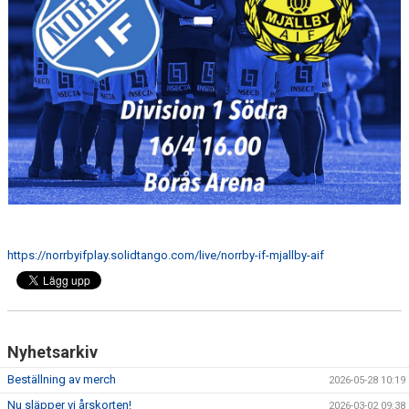
MATCHER
NÄRA NORRBY
VÄRDEGRUND
https://norrbyifplay.solidtango.com/live/norrby-if-mjallby-aif
Nyhetsarkiv
Beställning av merch
2026-05-28 10:19
Nu släpper vi årskorten!
2026-03-02 09:38