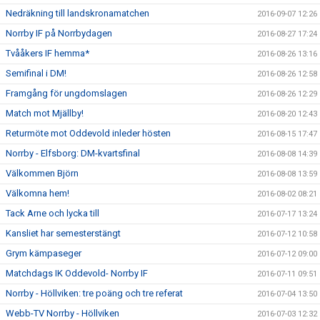
Nedräkning till landskronamatchen
2016-09-07 12:26
Norrby IF på Norrbydagen
2016-08-27 17:24
Tvååkers IF hemma*
2016-08-26 13:16
Semifinal i DM!
2016-08-26 12:58
Framgång för ungdomslagen
2016-08-26 12:29
Match mot Mjällby!
2016-08-20 12:43
Returmöte mot Oddevold inleder hösten
2016-08-15 17:47
Norrby - Elfsborg: DM-kvartsfinal
2016-08-08 14:39
Välkommen Björn
2016-08-08 13:59
Välkomna hem!
2016-08-02 08:21
Tack Arne och lycka till
2016-07-17 13:24
Kansliet har semesterstängt
2016-07-12 10:58
Grym kämpaseger
2016-07-12 09:00
Matchdags IK Oddevold- Norrby IF
2016-07-11 09:51
Norrby - Höllviken: tre poäng och tre referat
2016-07-04 13:50
Webb-TV Norrby - Höllviken
2016-07-03 12:32