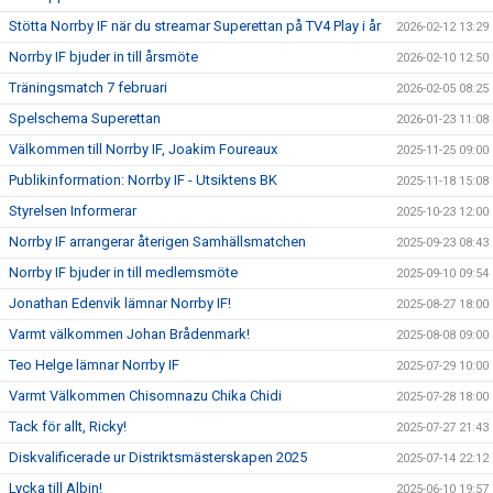
Stötta Norrby IF när du streamar Superettan på TV4 Play i år
2026-02-12 13:29
Norrby IF bjuder in till årsmöte
2026-02-10 12:50
Träningsmatch 7 februari
2026-02-05 08:25
Spelschema Superettan
2026-01-23 11:08
Välkommen till Norrby IF, Joakim Foureaux
2025-11-25 09:00
Publikinformation: Norrby IF - Utsiktens BK
2025-11-18 15:08
Styrelsen Informerar
2025-10-23 12:00
Norrby IF arrangerar återigen Samhällsmatchen
2025-09-23 08:43
Norrby IF bjuder in till medlemsmöte
2025-09-10 09:54
Jonathan Edenvik lämnar Norrby IF!
2025-08-27 18:00
Varmt välkommen Johan Brådenmark!
2025-08-08 09:00
Teo Helge lämnar Norrby IF
2025-07-29 10:00
Varmt Välkommen Chisomnazu Chika Chidi
2025-07-28 18:00
Tack för allt, Ricky!
2025-07-27 21:43
Diskvalificerade ur Distriktsmästerskapen 2025
2025-07-14 22:12
Lycka till Albin!
2025-06-10 19:57