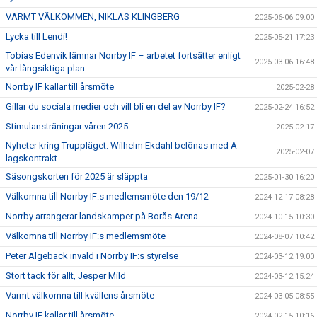
VARMT VÄLKOMMEN, NIKLAS KLINGBERG
2025-06-06 09:00
Lycka till Lendi!
2025-05-21 17:23
Tobias Edenvik lämnar Norrby IF – arbetet fortsätter enligt
2025-03-06 16:48
vår långsiktiga plan
Norrby IF kallar till årsmöte
2025-02-28
Gillar du sociala medier och vill bli en del av Norrby IF?
2025-02-24 16:52
Stimulansträningar våren 2025
2025-02-17
Nyheter kring Truppläget: Wilhelm Ekdahl belönas med A-
2025-02-07
lagskontrakt
Säsongskorten för 2025 är släppta
2025-01-30 16:20
Välkomna till Norrby IF:s medlemsmöte den 19/12
2024-12-17 08:28
Norrby arrangerar landskamper på Borås Arena
2024-10-15 10:30
Välkomna till Norrby IF:s medlemsmöte
2024-08-07 10:42
Peter Algebäck invald i Norrby IF:s styrelse
2024-03-12 19:00
Stort tack för allt, Jesper Mild
2024-03-12 15:24
Varmt välkomna till kvällens årsmöte
2024-03-05 08:55
Norrby IF kallar till årsmöte
2024-02-15 10:16